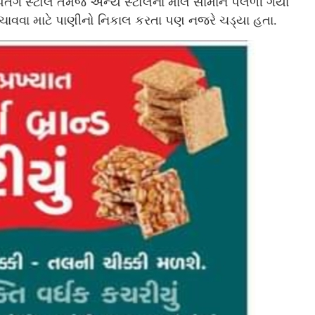
વળતા પતંગ સ્ટોલ તેમજ અન્ય સ્ટોલના માલ સામાન પલળી ગયા
ચાવવા માટે પાણીનો નિકાલ કરતા પણ નજરે ચડ્યા હતા.