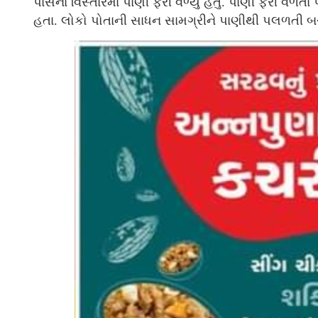
પાસેના વિસ્તારમાં પાણી ફરી વળ્યું હતું. પાણી ફરી 
હતા. લોકો પોતાની સાધન સામગ્રીને પાણીથી પલળતી બ