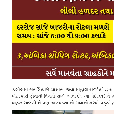
કલોલમાં ભર શિયાળે ચોમાસા જેવો માહોલ સર્જાયો હતો.
બેદરકારી હોવાની વિગતો સામે આવી છે. આ બેદરકારીને કાર
વાહન ચાલકો ને પણ અગવડતા નો સામનો કરવો પડ્યો 