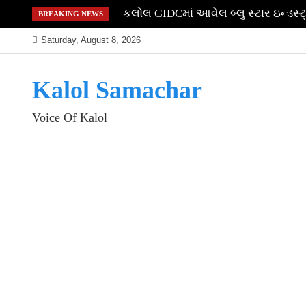
Skip
કલોલ તાલુકા પોલીસે ફિલ્મી ઢબે પીછો ક
BREAKING NEWS
to
Saturday, August 8, 2026
content
Kalol Samachar
Voice Of Kalol