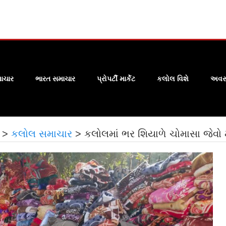
ાચાર
ભારત સમાચાર
પ્રોપર્ટી માર્કેટ
કલોલ વિશે
અવસા
>
કલોલ સમાચાર
>
કલોલમાં ભર શિયાળે ચોમાસા જેવો 