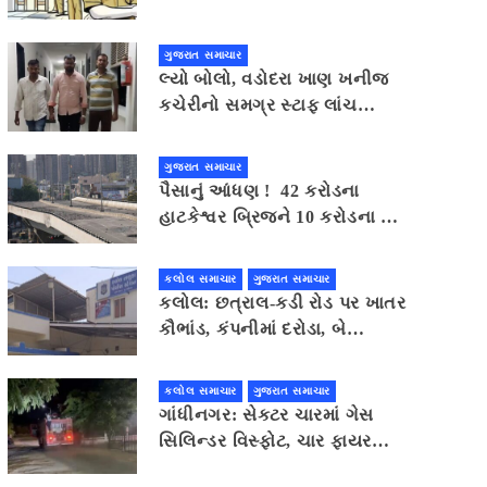
પોલીસ સ્ટેશનમાં આપવી પડશે
ગુજરાત સમાચાર
લ્યો બોલો, વડોદરા ખાણ ખનીજ
કચેરીનો સમગ્ર સ્ટાફ લાંચ
સ્વીકારવા સંમત થતા એસીબીની
ઝપટે ચડી ગયો
ગુજરાત સમાચાર
પૈસાનું આંધણ ! 42 કરોડના
હાટકેશ્વર બ્રિજને 10 કરોડના ખર્ચે
તોડી પડાશે
કલોલ સમાચાર
ગુજરાત સમાચાર
કલોલ: છત્રાલ-કડી રોડ પર ખાતર
કૌભાંડ, કંપનીમાં દરોડા, બે
શખ્સોની ધરપકડ
કલોલ સમાચાર
ગુજરાત સમાચાર
ગાંધીનગર: સેક્ટર ચારમાં ગેસ
સિલિન્ડર વિસ્ફોટ, ચાર ફાયર
કર્મચારીઓ ઘાયલ