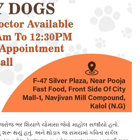
રોજ ભર શિયાળે ચોમાસા જેવો માહોલ સર્જાયો હતો.
ું શરૂ થયું હતું. અને થોડાક જ સમયમાં કવિતા સર્કલ