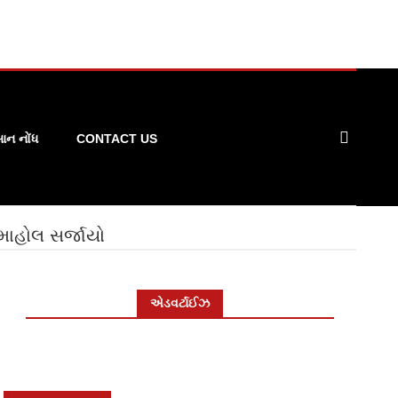
ન નોંધ
CONTACT US
માહોલ સર્જાયો
એડવર્ટાઈઝ