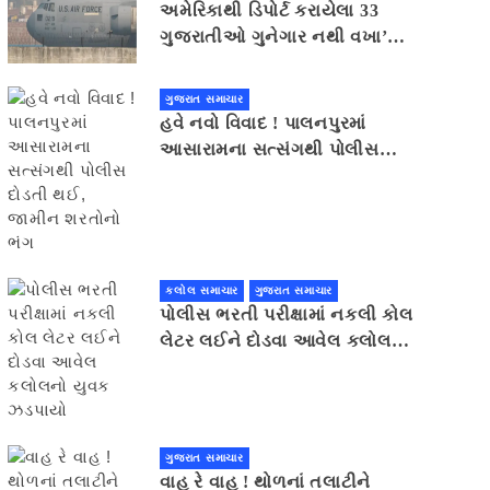
અમેરિકાથી ડિપોર્ટ કરાયેલા 33
ગુજરાતીઓ ગુનેગાર નથી વખા’ના
માર્યા છે
ગુજરાત સમાચાર
હવે નવો વિવાદ ! પાલનપુરમાં
આસારામના સત્સંગથી પોલીસ
દોડતી થઈ, જામીન શરતોનો ભંગ
કલોલ સમાચાર
ગુજરાત સમાચાર
પોલીસ ભરતી પરીક્ષામાં નકલી કોલ
લેટર લઈને દોડવા આવેલ કલોલનો
યુવક ઝડપાયો
ગુજરાત સમાચાર
વાહ રે વાહ ! થોળનાં તલાટીને