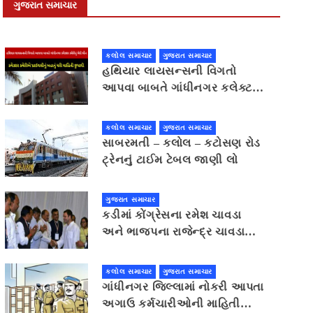
ગુજરાત સમાચાર
કલોલ સમાચાર
ગુજરાત સમાચાર
હથિયાર લાયસન્સની વિગતો
આપવા બાબતે ગાંધીનગર કલેક્ટર
કચેરીનું ભેદી મૌન,કલેક્ટર
કચેરીએ પ્રાઈવસીનું બહાનું ધરી
કલોલ સમાચાર
ગુજરાત સમાચાર
માહિતી છુપાવી
સાબરમતી – કલોલ – કટોસણ રોડ
ટ્રેનનું ટાઈમ ટેબલ જાણી લો
ગુજરાત સમાચાર
કડીમાં કોંગ્રેસના રમેશ ચાવડા
અને ભાજપના રાજેન્દ્ર ચાવડા
વચ્ચે જંગ
કલોલ સમાચાર
ગુજરાત સમાચાર
ગાંધીનગર જિલ્લામાં નોકરી આપતા
અગાઉ કર્મચારીઓની માહિતી