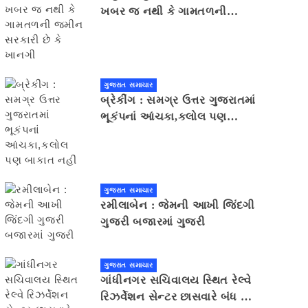
ખબર જ નથી કે ગામતળની
જમીન સરકારી છે કે ખાનગી
ગુજરાત સમાચાર
બ્રેકીંગ : સમગ્ર ઉત્તર ગુજરાતમાં
ભૂકંપનાં આંચકા,કલોલ પણ
બાકાત નહીં
ગુજરાત સમાચાર
રમીલાબેન : જેમની આખી જિંદગી
ગુજરી બજારમાં ગુજરી
ગુજરાત સમાચાર
ગાંધીનગર સચિવાલય સ્થિત રેલ્વે
રિઝર્વેશન સેન્ટર છાસવારે બંધ થઈ