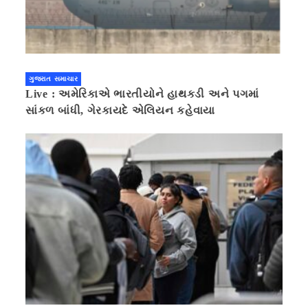
ગુજરાત સમાચાર
Live : અમેરિકાએ ભારતીયોને હાથકડી અને પગમાં
સાંકળ બાંધી, ગેરકાયદે એલિયન કહેવાયા