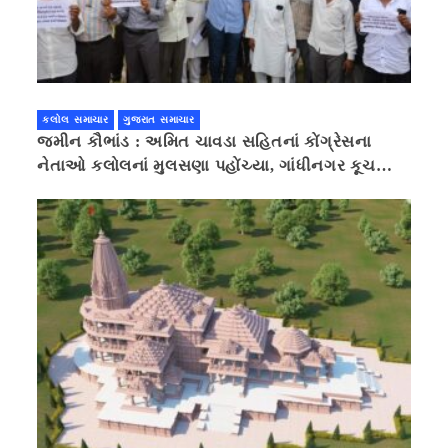
કલોલ સમાચાર
ગુજરાત સમાચાર
જમીન કૌભાંડ : અમિત ચાવડા સહિતનાં કોંગ્રેસના
નેતાઓ કલોલનાં મુલસણા પહોંચ્યા, ગાંધીનગર કૂચ
કરવાની ચિમકી