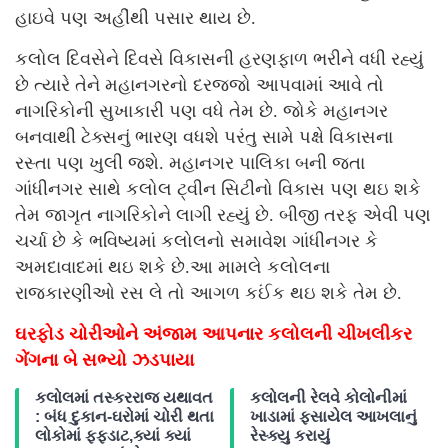
હાઇવે પણ અહીંથી પસાર થાય છે.
કલોલ દિવસેને દિવસે વિકાસની હરણફાળ ભરીને વધી રહ્યું
છે ત્યારે તેને મહાનગરનો દરજ્જો આપવામાં આવે તો
નાગરિકોની સુખાકારી પણ વધે તેમ છે. જોકે મહાનગર
બનવાથી ટેક્સનું ભારણ વધશે પરંતુ સામે પક્ષે વિકાસના
રસ્તા પણ ખુલી જશે. મહાનગર પાલિકા બની જતા
ગાંધીનગર સાથે કલોલ ટ્વીન સિટીનો વિકાસ પણ થઇ શકે
તેમ જાગૃત નાગરિકોને લાગી રહ્યું છે. બીજી તરફ એવી પણ
ચર્ચા છે કે ભવિષ્યમાં કલોલનો સમાવેશ ગાંધીનગર કે
અમદાવાદમાં થઇ શકે છે.આ મામલે કલોલના
રાજકારણીઓ રસ લે તો આગળ કઈંક થઇ શકે તેમ છે.
ઘરફોડ ચોરીઓને અંજામ આપનાર કલોલની ચીખલીકર
ગેંગના બે સભ્યો ઝડપાયા
કલોલમાં તસ્કરરાજ યથાવત
કલોલની રેલવે કોલોનીમાં
: બંધ દુકાન-ઘરોમાં ચોરી થતા
ખાડામાં ફસાયેલ આખલાનું
લોકોમાં ફફડાટ,ક્યાં ક્યાં
રેસ્ક્યુ કરાયું