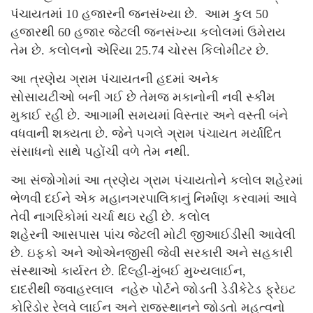
પંચાયતમાં 10 હજારની જનસંખ્યા છે. આમ કુલ 50
હજારથી 60 હજાર જેટલી જનસંખ્યા કલોલમાં ઉમેરાય
તેમ છે. કલોલનો એરિયા 25.74 ચોરસ કિલોમીટર છે.
આ ત્રણેય ગ્રામ પંચાયતની હદમાં અનેક
સોસાયટીઓ બની ગઈ છે તેમજ મકાનોની નવી સ્કીમ
મુકાઈ રહી છે. આગામી સમયમાં વિસ્તાર અને વસ્તી બંને
વધવાની શક્યતા છે. જેને પગલે ગ્રામ પંચાયત મર્યાદિત
સંસાધનો સાથે પહોંચી વળે તેમ નથી.
આ સંજોગોમાં આ ત્રણેય ગ્રામ પંચાયતોને કલોલ શહેરમાં
ભેળવી દઈને એક મહાનગરપાલિકાનું નિર્માણ કરવામાં આવે
તેવી નાગરિકોમાં ચર્ચા થઇ રહી છે. કલોલ
શહેરની આસપાસ પાંચ જેટલી મોટી જીઆઈડીસી આવેલી
છે. ઇફ્કો અને ઓએનજીસી જેવી સરકારી અને સહકારી
સંસ્થાઓ કાર્યરત છે. દિલ્હી-મુંબઈ મુખ્યલાઈન,
દાદરીથી જવાહરલાલ નહેરુ પોર્ટને જોડતી ડેડીકેટેડ ફ્રેઇટ
કોરિડોર રેલવે લાઈન અને રાજસ્થાનને જોડતો મહત્વનો