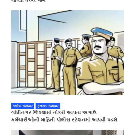
ચાવડા વચ્ચે જંગ
કલોલ સમાચાર
ગુજરાત સમાચાર
ગાંધીનગર જિલ્લામાં નોકરી આપતા અગાઉ
કર્મચારીઓની માહિતી પોલીસ સ્ટેશનમાં આપવી પડશે