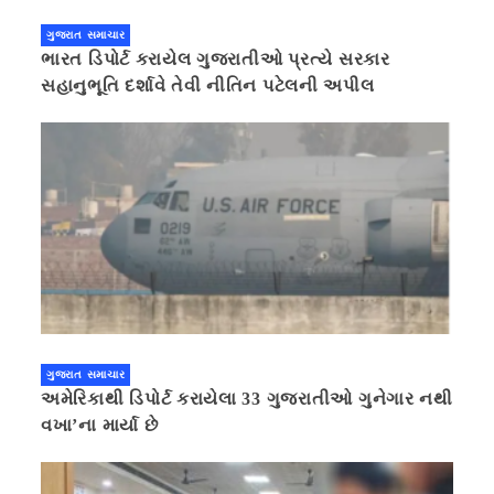
ગુજરાત સમાચાર
ભારત ડિપોર્ટ કરાયેલ ગુજરાતીઓ પ્રત્યે સરકાર
સહાનુભૂતિ દર્શાવે તેવી નીતિન પટેલની અપીલ
ગુજરાત સમાચાર
અમેરિકાથી ડિપોર્ટ કરાયેલા 33 ગુજરાતીઓ ગુનેગાર નથી
વખા’ના માર્યા છે