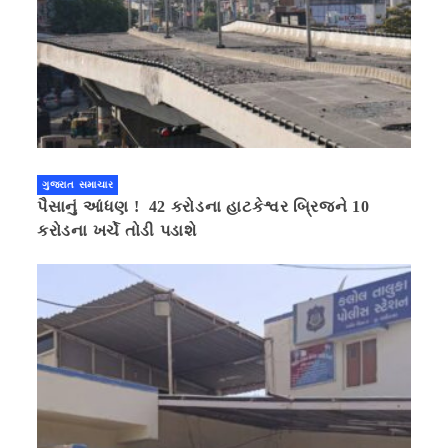
ગુજરાત સમાચાર
પૈસાનું આંધણ ! 42 કરોડના હાટકેશ્વર બ્રિજને 10
કરોડના ખર્ચે તોડી પડાશે