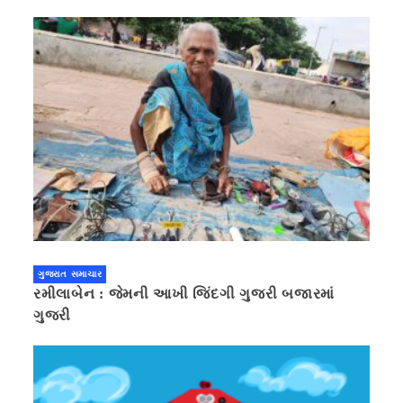
ગુજરાત સમાચાર
રમીલાબેન : જેમની આખી જિંદગી ગુજરી બજારમાં
ગુજરી