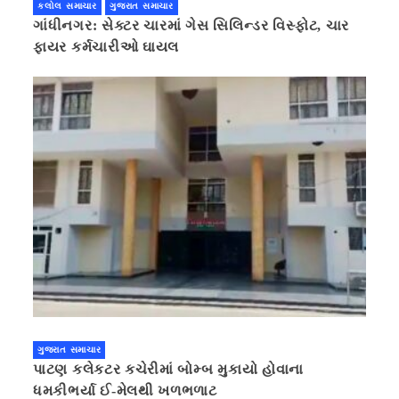
કલોલ સમાચાર
ગુજરાત સમાચાર
ગાંધીનગર: સેક્ટર ચારમાં ગેસ સિલિન્ડર વિસ્ફોટ, ચાર
ફાયર કર્મચારીઓ ઘાયલ
ગુજરાત સમાચાર
પાટણ કલેકટર કચેરીમાં બોમ્બ મુકાયો હોવાના
ધમકીભર્યા ઈ-મેલથી ખળભળાટ