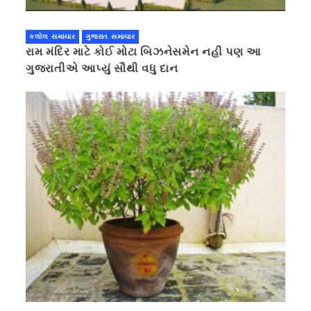
કલોલ સમાચાર
ગુજરાત સમાચાર
રામ મંદિર માટે કોઈ મોટા બિઝનેસમેન નહી પણ આ
ગુજરાતીએ આપ્યું સૌથી વધુ દાન