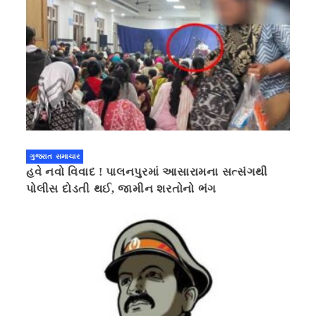
ગુજરાત સમાચાર
હવે નવો વિવાદ ! પાલનપુરમાં આસારામના સત્સંગથી
પોલીસ દોડતી થઈ, જામીન શરતોનો ભંગ