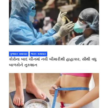
ગુજરાત સમાચાર
ભારત સમાચાર
કોરોના બાદ ચીનમાં નવી બીમારીથી હાહાકાર, સૌથી વધુ
બાળકોને નુકશાન