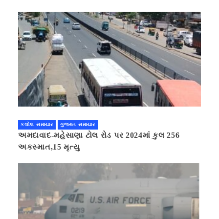
કલોલ સમાચાર
ગુજરાત સમાચાર
અમદાવાદ-મહેસાણા ટોલ રોડ પર 2024માં કુલ 256
અકસ્માત,15 મૃત્યુ