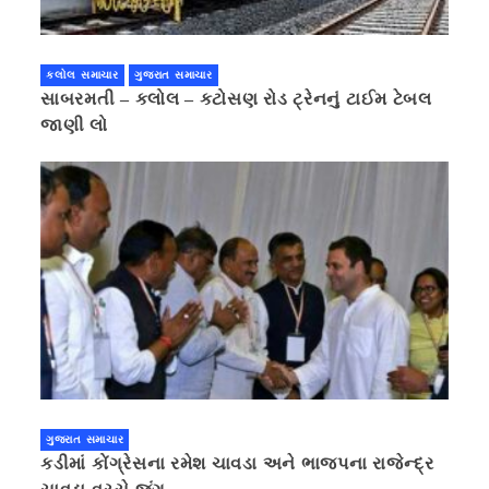
કલોલ સમાચાર
ગુજરાત સમાચાર
સાબરમતી – કલોલ – કટોસણ રોડ ટ્રેનનું ટાઈમ ટેબલ
જાણી લો
ગુજરાત સમાચાર
કડીમાં કોંગ્રેસના રમેશ ચાવડા અને ભાજપના રાજેન્દ્ર