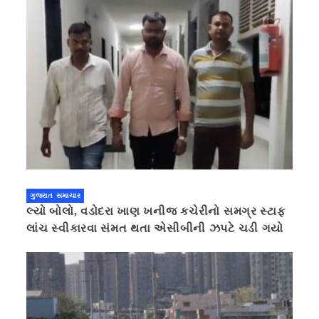
ગુજરાત સમાચાર
લ્યો બોલો, વડોદરા ખાણ ખનીજ કચેરીનો સમગ્ર સ્ટાફ
લાંચ સ્વીકારવા સંમત થતા એસીબીની ઝપટે ચડી ગયો