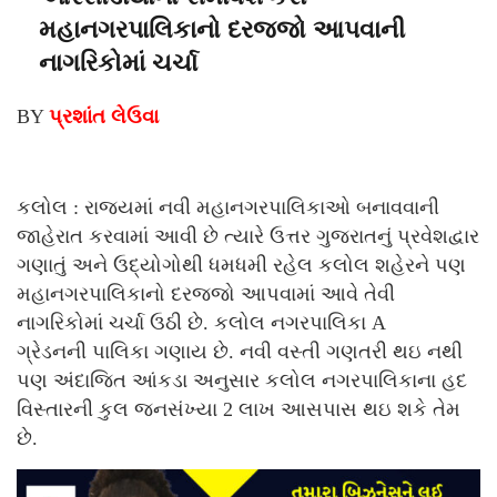
મહાનગરપાલિકાનો દરજ્જો આપવાની
નાગરિકોમાં ચર્ચા
BY
પ્રશાંત લેઉવા
કલોલ : રાજ્યમાં નવી મહાનગરપાલિકાઓ બનાવવાની
જાહેરાત કરવામાં આવી છે ત્યારે ઉત્તર ગુજરાતનું પ્રવેશદ્વાર
ગણાતું અને ઉદ્યોગોથી ધમધમી રહેલ કલોલ શહેરને પણ
મહાનગરપાલિકાનો દરજ્જો આપવામાં આવે તેવી
નાગરિકોમાં ચર્ચા ઉઠી છે. કલોલ નગરપાલિકા A
ગ્રેડનની પાલિકા ગણાય છે. નવી વસ્તી ગણતરી થઇ નથી
પણ અંદાજિત આંકડા અનુસાર કલોલ નગરપાલિકાના હદ
વિસ્તારની કુલ જનસંખ્યા 2 લાખ આસપાસ થઇ શકે તેમ
છે.