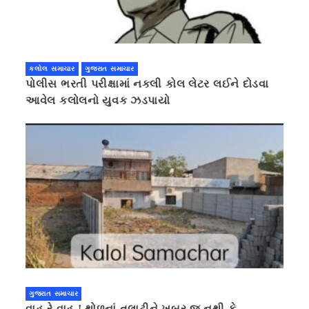
કલોલ સમાચાર
ગુજરાત સમાચાર
પોલીસ ભરતી પરીક્ષામાં નકલી કોલ લેટર લઈને દોડવા
આવેલ કલોલનો યુવક ઝડપાયો
ગુજરાત સમાચાર
વાહ રે વાહ ! થોળનાં તલાટીને ખબર જ નથી કે