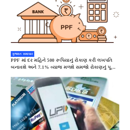
ગુજરાત સમાચાર
PPF માં દર મહિને 500 રૂપિયાનું રોકાણ કરી લખપતિ
બનાવશે અને 7.1% વ્યાજ મળશે સમજો રોકાણનું પૂરું
ગણિત .નવી દિલ્હી 41 મિનીટ પહેલા.