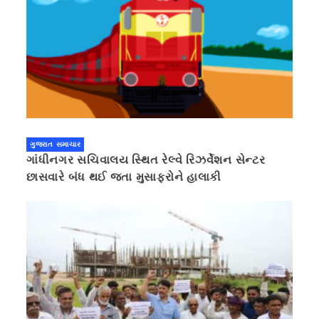
ગુજરાત સમાચાર
ગાંધીનગર સચિવાલય સ્થિત રેલ્વે રિઝર્વેશન સેન્ટર
છાસવારે બંધ થઈ જતા મુસાફરોને હાલાકી