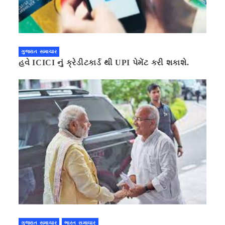
ગુજરાત સમાચાર
હવે ICICI નું ક્રેડીટકાર્ડ થી UPI પેમેંટ કરી શકાશે.
ગુજરાત સમાચાર
ભારત સમાચાર