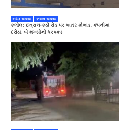
કલોલ સમાચાર
ગુજરાત સમાચાર
કલોલ: છત્રાલ-કડી રોડ પર ખાતર કૌભાંડ, કંપનીમાં
દરોડા, બે શખ્સોની ધરપકડ