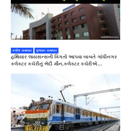
કલોલ સમાચાર
ગુજરાત સમાચાર
હથિયાર લાયસન્સની વિગતો આપવા બાબતે ગાંધીનગર
કલેક્ટર કચેરીનું ભેદી મૌન,કલેક્ટર કચેરીએ
પ્રાઈવસીનું બહાનું ધરી માહિતી છુપાવી