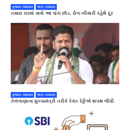
ગુજરાત સમાચાર
ભારત સમાચાર
તમારા ઘરમાં વાવો આ પાંચ છોડ, રોગ-બીમારી રહેશે દૂર
ગુજરાત સમાચાર
ભારત સમાચાર
તેલંગાણાના મુખ્યમંત્રી તરીકે રેવંત રેડ્ડીએ શપથ લીધી