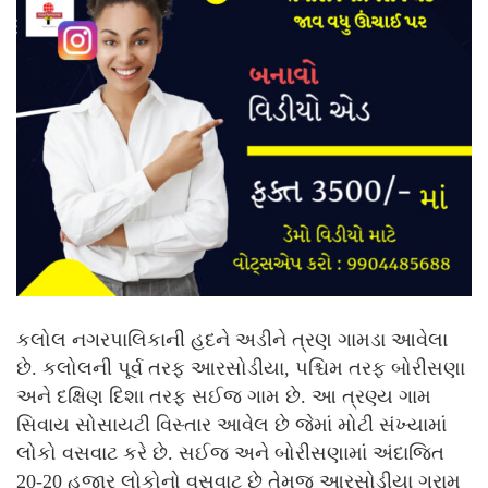
કલોલ નગરપાલિકાની હદને અડીને ત્રણ ગામડા આવેલા
છે. કલોલની પૂર્વ તરફ આરસોડીયા, પશ્ચિમ તરફ બોરીસણા
અને દક્ષિણ દિશા તરફ સઈજ ગામ છે. આ ત્રણ્ય ગામ
સિવાય સોસાયટી વિસ્તાર આવેલ છે જેમાં મોટી સંખ્યામાં
લોકો વસવાટ કરે છે. સઈજ અને બોરીસણામાં અંદાજિત
20-20 હજાર લોકોનો વસવાટ છે તેમજ આરસોડીયા ગ્રામ