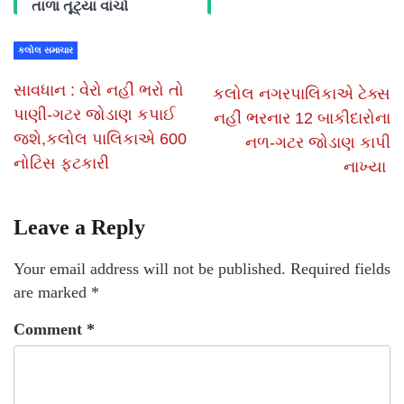
તાળા તૂટ્યા વાંચો
કલોલ સમાચાર
સાવધાન : વેરો નહીં ભરો તો
કલોલ નગરપાલિકાએ ટેક્સ
પાણી-ગટર જોડાણ કપાઈ
નહીં ભરનાર 12 બાકીદારોના
જશે,કલોલ પાલિકાએ 600
નળ-ગટર જોડાણ કાપી
નોટિસ ફટકારી
નાખ્યા
Leave a Reply
Your email address will not be published.
Required fields
are marked
*
Comment
*