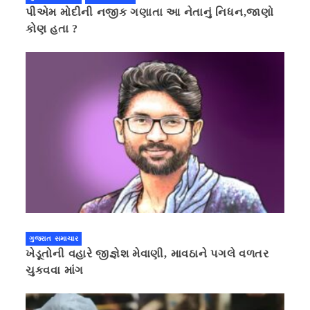
પીએમ મોદીની નજીક ગણાતા આ નેતાનું નિધન,જાણો
કોણ હતા ?
ગુજરાત સમાચાર
ખેડૂતોની વહારે જીજ્ઞેશ મેવાણી, માવઠાને પગલે વળતર
ચુકવવા માંગ