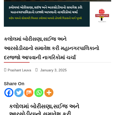
કલોલમાં બોરીસણા,સઈજ અને
આરસોડીયાનો સમાવેશ કરી મહાનગરપાલિકાનો
દરજ્જો આપવાની નાગરિકોમાં ચર્ચા
January 3, 2025
Prashant Leuva
Share On
કલોલમાં બોરીસણા,સઈજ અને
આરસોડીયાનો સમાવેશ કરી