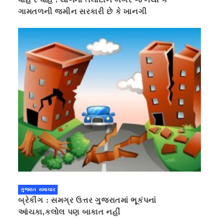
ગામતળની જમીન સરકારી છે કે ખાનગી
ગુજરાત સમાચાર
બ્રેકીંગ : સમગ્ર ઉત્તર ગુજરાતમાં ભૂકંપનાં
આંચકા,કલોલ પણ બાકાત નહીં