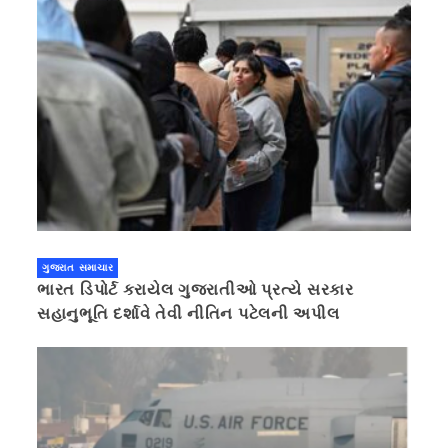
ગુજરાત સમાચાર
ભારત ડિપોર્ટ કરાયેલ ગુજરાતીઓ પ્રત્યે સરકાર
સહાનુભૂતિ દર્શાવે તેવી નીતિન પટેલની અપીલ