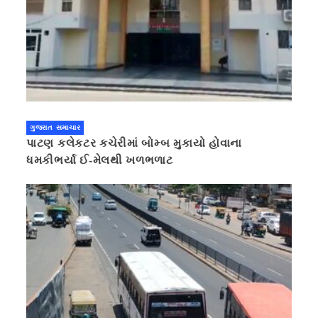
ગુજરાત સમાચાર
પાટણ કલેકટર કચેરીમાં બોમ્બ મુકાયો હોવાના
ધમકીભર્યા ઈ-મેલથી ખળભળાટ