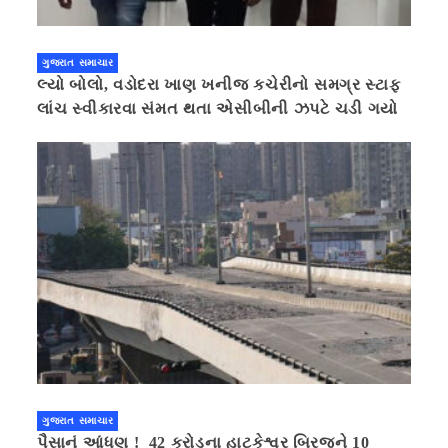
ગુજરાત સમાચાર
લ્યો બોલો, વડોદરા ખાણ ખનીજ કચેરીનો સમગ્ર સ્ટાફ
લાંચ સ્વીકારવા સંમત થતા એસીબીની ઝપટે ચડી ગયો
ગુજરાત સમાચાર
પૈસાનું આંધણ ! 42 કરોડના હાટકેશ્વર બ્રિજને 10