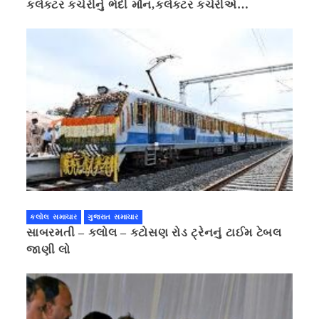
કલેક્ટર કચેરીનું ભેદી મૌન,કલેક્ટર કચેરીએ
પ્રાઈવસીનું બહાનું ધરી માહિતી છુપાવી
કલોલ સમાચાર
ગુજરાત સમાચાર
સાબરમતી – કલોલ – કટોસણ રોડ ટ્રેનનું ટાઈમ ટેબલ
જાણી લો