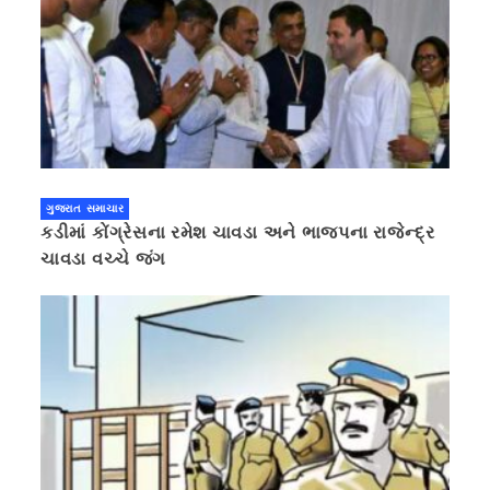
ગુજરાત સમાચાર
કડીમાં કોંગ્રેસના રમેશ ચાવડા અને ભાજપના રાજેન્દ્ર
ચાવડા વચ્ચે જંગ