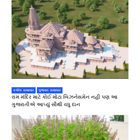
કલોલ સમાચાર
ગુજરાત સમાચાર
રામ મંદિર માટે કોઈ મોટા બિઝનેસમેન નહી પણ આ
ગુજરાતીએ આપ્યું સૌથી વધુ દાન