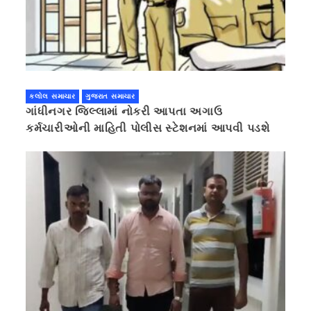
કલોલ સમાચાર
ગુજરાત સમાચાર
ગાંધીનગર જિલ્લામાં નોકરી આપતા અગાઉ
કર્મચારીઓની માહિતી પોલીસ સ્ટેશનમાં આપવી પડશે