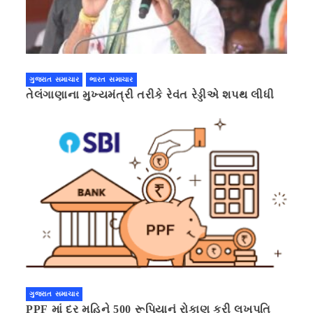
ગુજરાત સમાચાર
ભારત સમાચાર
તેલંગાણાના મુખ્યમંત્રી તરીકે રેવંત રેડ્ડીએ શપથ લીધી
ગુજરાત સમાચાર
PPF માં દર મહિને 500 રૂપિયાનું રોકાણ કરી લખપતિ