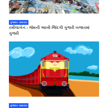
ગુજરાત સમાચાર
રમીલાબેન : જેમની આખી જિંદગી ગુજરી બજારમાં
ગુજરી
ગુજરાત સમાચાર