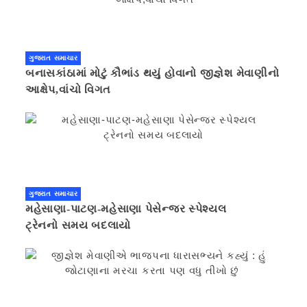
ગુજરાત સમાચાર
બનાસકાંઠામાં મોટું કૌભાંડ થયું હોવાનો જીજ્ઞેશ મેવાણીનો
આક્ષેપ,વાંચો વિગત
ગુજરાત સમાચાર
મહેસાણા-પાટણ-મહેસાણા પેસેન્જર સ્પેશ્યલ
ટ્રેનનો સમય બદલાયો