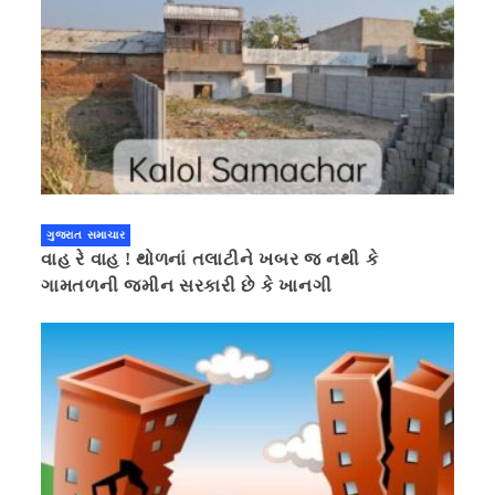
ગુજરાત સમાચાર
વાહ રે વાહ ! થોળનાં તલાટીને ખબર જ નથી કે
ગામતળની જમીન સરકારી છે કે ખાનગી