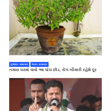
ગુજરાત સમાચાર
ભારત સમાચાર
તમારા ઘરમાં વાવો આ પાંચ છોડ, રોગ-બીમારી રહેશે દૂર