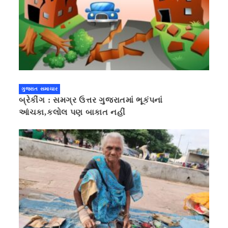
ગુજરાત સમાચાર
બ્રેકીંગ : સમગ્ર ઉત્તર ગુજરાતમાં ભૂકંપનાં
આંચકા,કલોલ પણ બાકાત નહીં