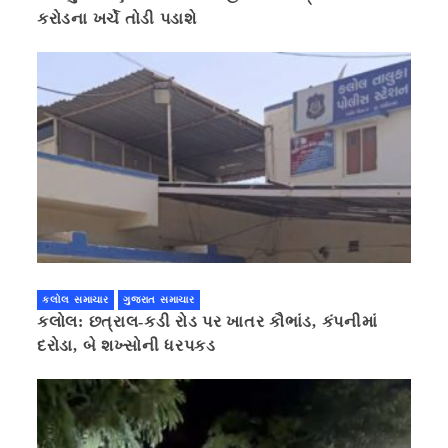
કરોડના ખર્ચે તોડી પડાશે
કલોલ સમાચાર
ગુજરાત સમાચાર
કલોલ: છત્રાલ-કડી રોડ પર ખાતર કૌભાંડ, કંપનીમાં
દરોડા, બે શખ્સોની ધરપકડ