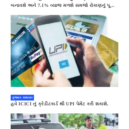
બનાવશે અને 7.1% વ્યાજ મળશે સમજો રોકાણનું પૂરું
ગણિત .નવી દિલ્હી 41 મિનીટ પહેલા.
ગુજરાત સમાચાર
હવે ICICI નું ક્રેડીટકાર્ડ થી UPI પેમેંટ કરી શકાશે.