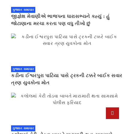
ગુજરાત સમાચાર
જીજ્ઞેશ મેવાણીએ ભાજપના ધારાસભ્યને કહ્યું : હું
જોટાણાના મરચા કરતા પણ વધુ તીખો છું
ગુજરાત સમાચાર
કડીના ઈશ્વરપુરા પાટિયા પાસે ટ્રકની ટક્કરે બાઈક સવાર
ત્રણ યુવકોના મોત
ગુજરાત સમાચાર