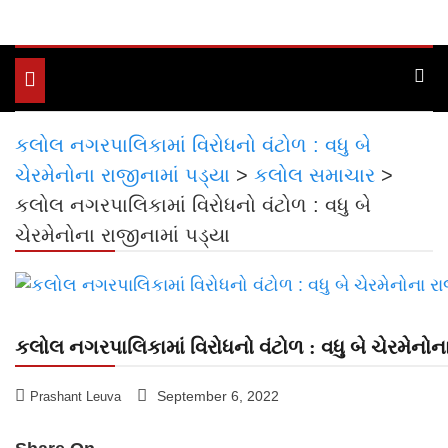
Toggle
navigation
કલોલ નગરપાલિકામાં વિરોધનો વંટોળ : વધુ બે
ચેરમેનોના રાજીનામાં પડ્યા
>
કલોલ સમાચાર
>
કલોલ નગરપાલિકામાં વિરોધનો વંટોળ : વધુ બે
ચેરમેનોના રાજીનામાં પડ્યા
કલોલ નગરપાલિકામાં વિરોધનો વંટોળ : વધુ બે ચેરમેનોના
September 6, 2022
Prashant Leuva