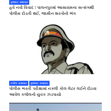
ગુજરાત સમાચાર
હવે નવો વિવાદ ! પાલનપુરમાં આસારામના સત્સંગથી
પોલીસ દોડતી થઈ, જામીન શરતોનો ભંગ
કલોલ સમાચાર
ગુજરાત સમાચાર
પોલીસ ભરતી પરીક્ષામાં નકલી કોલ લેટર લઈને દોડવા
આવેલ કલોલનો યુવક ઝડપાયો