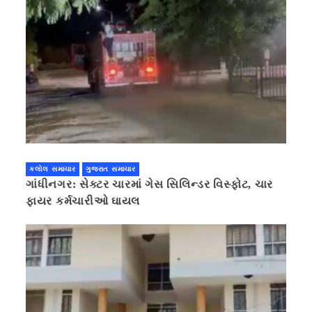
કલોલ સમાચાર
ગુજરાત સમાચાર
ગાંધીનગર: સેક્ટર ચારમાં ગેસ સિલિન્ડર વિસ્ફોટ, ચાર
ફાયર કર્મચારીઓ ઘાયલ