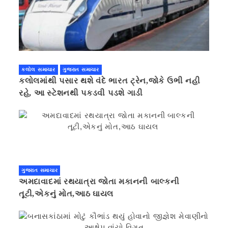
કલોલ સમાચાર
ગુજરાત સમાચાર
કલોલમાંથી પસાર થશે વંદે ભારત ટ્રેન,જોકે ઉભી નહી
રહે, આ સ્ટેશનથી પકડવી પડશે ગાડી
ગુજરાત સમાચાર
અમદાવાદમાં રથયાત્રા જોતા મકાનની બાલ્કની
તૂટી,એકનું મોત,આઠ ઘાયલ