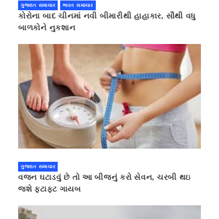
ગુજરાત સમાચાર
ભારત સમાચાર
કોરોના બાદ ચીનમાં નવી બીમારીથી હાહાકાર, સૌથી વધુ
બાળકોને નુકશાન
ગુજરાત સમાચાર
વજન ઘટાડવું છે તો આ બીજનું કરો સેવન, ચરબી થઇ
જશે ફટાફટ ગાયબ