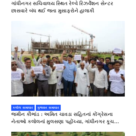
ગાંધીનગર સચિવાલય સ્થિત રેલ્વે રિઝર્વેશન સેન્ટર
છાસવારે બંધ થઈ જતા મુસાફરોને હાલાકી
કલોલ સમાચાર
ગુજરાત સમાચાર
જમીન કૌભાંડ : અમિત ચાવડા સહિતનાં કોંગ્રેસના
નેતાઓ કલોલનાં મુલસણા પહોંચ્યા, ગાંધીનગર કૂચ
કરવાની ચિમકી