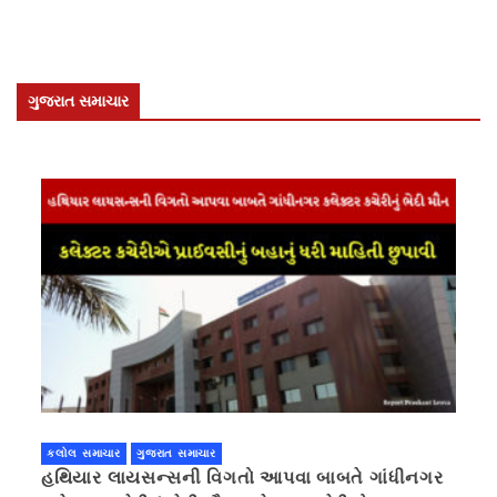
ગુજરાત સમાચાર
કલોલ સમાચાર
ગુજરાત સમાચાર
હથિયાર લાયસન્સની વિગતો આપવા બાબતે ગાંધીનગર