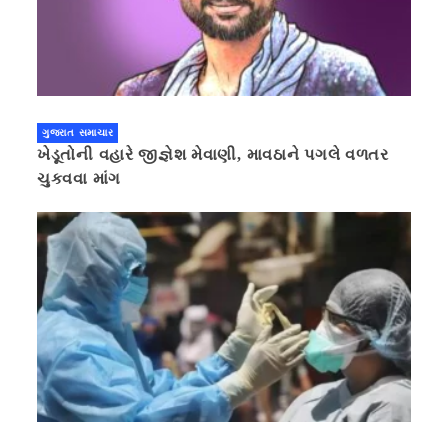
ગુજરાત સમાચાર
ખેડૂતોની વહારે જીજ્ઞેશ મેવાણી, માવઠાને પગલે વળતર
ચુકવવા માંગ