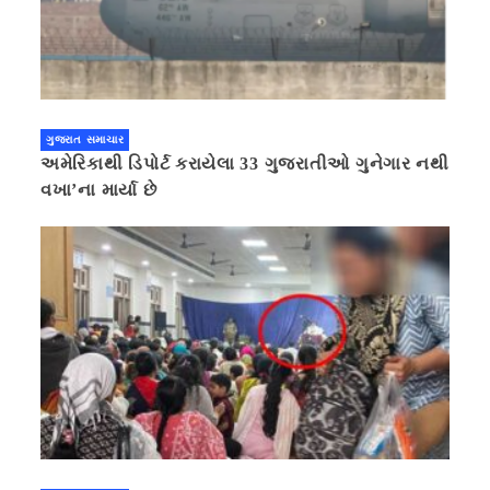
ગુજરાત સમાચાર
અમેરિકાથી ડિપોર્ટ કરાયેલા 33 ગુજરાતીઓ ગુનેગાર નથી
વખા’ના માર્યા છે