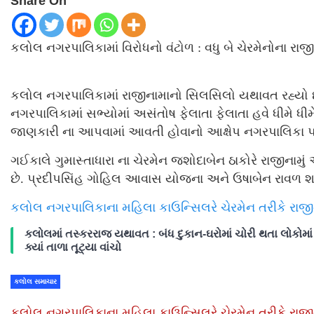
Share On
કલોલ નગરપાલિકામાં વિરોધનો વંટોળ : વધુ બે ચેરમેનોના રાજી
કલોલ નગરપાલિકામાં રાજીનામાનો સિલસિલો યથાવત રહ્યો છે
નગરપાલિકામાં સભ્યોમાં અસંતોષ ફેલાતા ફેલાતા હવે ધીમે ધીમ
જાણકારી ના આપવામાં આવતી હોવાનો આક્ષેપ નગરપાલિકા પર
ગઈકાલે ગુમાસ્તાધારા ના ચેરમેન જશોદાબેન ઠાકોરે રાજીનામું
છે. પ્રદીપસિંહ ગોહિલ આવાસ યોજના અને ઉષાબેન રાવળ શ
કલોલ નગરપાલિકાના મહિલા કાઉન્સિલરે ચેરમેન તરીકે રાજીના
કલોલમાં તસ્કરરાજ યથાવત : બંધ દુકાન-ઘરોમાં ચોરી થતા લોકોમાં 
ક્યાં તાળા તૂટ્યા વાંચો
કલોલ સમાચાર
કલોલ નગરપાલિકાના મહિલા કાઉન્સિલરે ચેરમેન તરીકે રાજીન