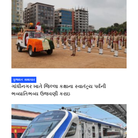
ગુજરાત સમાચાર
ગાંધીનગર ખાતે જિલ્લા કક્ષાના સ્વાતંત્ર્ય પર્વની
ભવ્યાતિભવ્ય ઉજવણી કરાઇ