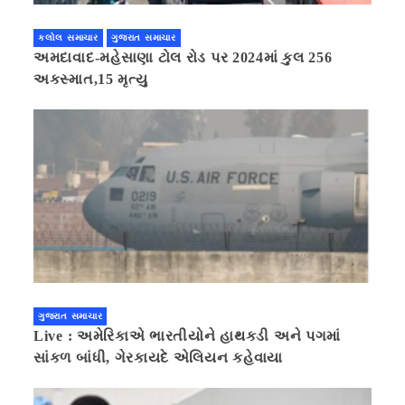
કલોલ સમાચાર
ગુજરાત સમાચાર
અમદાવાદ-મહેસાણા ટોલ રોડ પર 2024માં કુલ 256
અકસ્માત,15 મૃત્યુ
ગુજરાત સમાચાર
Live : અમેરિકાએ ભારતીયોને હાથકડી અને પગમાં
સાંકળ બાંધી, ગેરકાયદે એલિયન કહેવાયા