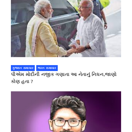
ગુજરાત સમાચાર
ભારત સમાચાર
પીએમ મોદીની નજીક ગણાતા આ નેતાનું નિધન,જાણો
કોણ હતા ?