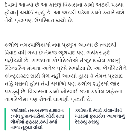
દેવામાં આવ્યો છે આ કારણે વિકાસના કામો અટકી પડ્યા
હોવાનું ચર્ચાઈ રહ્યું છે. આ અટકી પડેલા કામો ક્યારે થશે
તેવો પ્રશ્ન પણ ઉપસ્થિત થયો છે.
કલોલ નગરપાલિકામાં નવા પ્રમુખ આવ્યા છે ત્યારથી
વિવાદ વધી ગયા છે તેમજ જૂથવાદ પણ ભયંકર હદે
પહોંચ્યો છે. ભાજપના કોર્પોરેટરોએ મંજૂર થયેલ કામનું
રિટેન્ડરિંગ માંગતા અનેક પ્રશ્નો સર્જાયા છે. આ કોર્પોરેટરોને
કોન્ટ્રાક્ટર સાથે મેળ નહી આવ્યો હોય કે તેમને પ્રસાદ
નહિ ધરાયો હોય તેવી ચર્ચાએ પણ કલોલ શહેરમાં જોર
પકડ્યું છે. વિકાસના કામો ખોરવાઈ જતા કલોલ શહેરના
નાગરિકોમાં પણ રોષની લાગણી પ્રવર્તી છે.
કલોલમાં તસ્કરરાજ યથાવત
કલોલની રેલવે કોલોનીમાં
: બંધ દુકાન-ઘરોમાં ચોરી થતા
ખાડામાં ફસાયેલ આખલાનું
લોકોમાં ફફડાટ,ક્યાં ક્યાં
રેસ્ક્યુ કરાયું
તાળા તૂટ્યા વાંચો