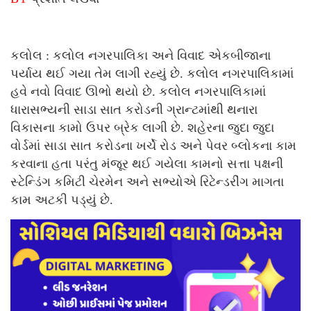
કલોલ : કલોલ નગરપાલિકા અને વિવાદ એકબીજાના
પર્યાય થઈ ગયા તેમ લાગી રહ્યું છે. કલોલ નગરપાલિકામાં
હવે નવો વિવાદ ઊભો થયો છે. કલોલ નગરપાલિકામાં
ધારાસભ્યની સાડા સાત કરોડની ગ્રાન્ટમાંથી થનારા
વિકાસના કામો ઉપર બ્રેક લાગી છે. શહેરના જુદા જુદા
વોર્ડમાં સાડા સાત કરોડના ખર્ચે રોડ અને પેવર બ્લોકના કામ
કરવાના હતા પરંતુ મંજૂર થઈ ગયેલા કામનો સત્તા પક્ષની
સ્ટેન્ડિંગ કમિટી ચેરમેન અને સભ્યોએ રિટેન્ડરીંગ માગતા
કામ અટકી પડ્યું છે.