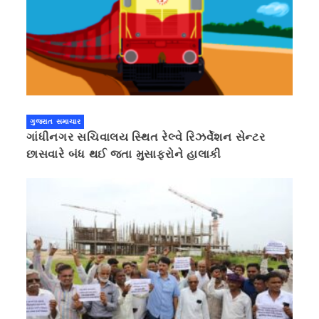
ગુજરાત સમાચાર
ગાંધીનગર સચિવાલય સ્થિત રેલ્વે રિઝર્વેશન સેન્ટર
છાસવારે બંધ થઈ જતા મુસાફરોને હાલાકી