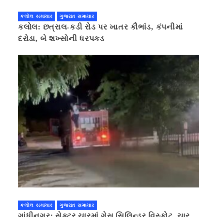
કલોલ સમાચાર
ગુજરાત સમાચાર
કલોલ: છત્રાલ-કડી રોડ પર ખાતર કૌભાંડ, કંપનીમાં
દરોડા, બે શખ્સોની ધરપકડ
કલોલ સમાચાર
ગુજરાત સમાચાર
ગાંધીનગર: સેક્ટર ચારમાં ગેસ સિલિન્ડર વિસ્ફોટ, ચાર