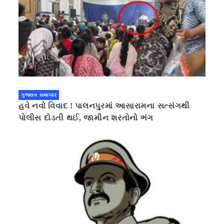
ગુજરાત સમાચાર
હવે નવો વિવાદ ! પાલનપુરમાં આસારામના સત્સંગથી
પોલીસ દોડતી થઈ, જામીન શરતોનો ભંગ