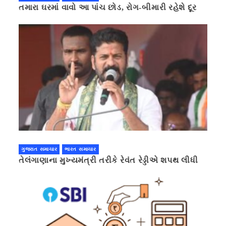
તમારા ઘરમાં વાવો આ પાંચ છોડ, રોગ-બીમારી રહેશે દૂર
ગુજરાત સમાચાર
ભારત સમાચાર
તેલંગાણાના મુખ્યમંત્રી તરીકે રેવંત રેડ્ડીએ શપથ લીધી