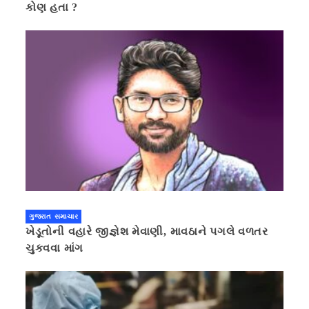
કોણ હતા ?
ગુજરાત સમાચાર
ખેડૂતોની વહારે જીજ્ઞેશ મેવાણી, માવઠાને પગલે વળતર
ચુકવવા માંગ