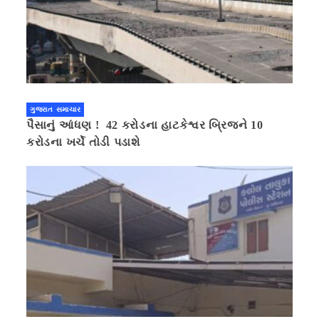
ગુજરાત સમાચાર
પૈસાનું આંધણ ! 42 કરોડના હાટકેશ્વર બ્રિજને 10
કરોડના ખર્ચે તોડી પડાશે