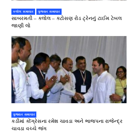
કલોલ સમાચાર
ગુજરાત સમાચાર
સાબરમતી – કલોલ – કટોસણ રોડ ટ્રેનનું ટાઈમ ટેબલ
જાણી લો
ગુજરાત સમાચાર
કડીમાં કોંગ્રેસના રમેશ ચાવડા અને ભાજપના રાજેન્દ્ર
ચાવડા વચ્ચે જંગ