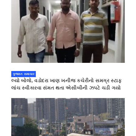
ગુજરાત સમાચાર
લ્યો બોલો, વડોદરા ખાણ ખનીજ કચેરીનો સમગ્ર સ્ટાફ
લાંચ સ્વીકારવા સંમત થતા એસીબીની ઝપટે ચડી ગયો