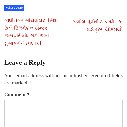
કલોલ સમાચાર
ગાંધીનગર સચિવાલય સ્થિત
કલોલ પૂર્વમાં ડાક ચૌપાલ
રેલ્વે રિઝર્વેશન સેન્ટર
કાર્યક્રમ યોજાયો
છાસવારે બંધ થઈ જતા
મુસાફરોને હાલાકી
Leave a Reply
Your email address will not be published.
Required fields
are marked
*
Comment
*