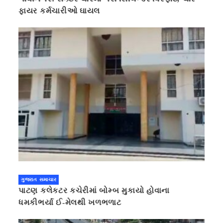
ફાયર કર્મચારીઓ ઘાયલ
ગુજરાત સમાચાર
પાટણ કલેકટર કચેરીમાં બોમ્બ મુકાયો હોવાના
ધમકીભર્યા ઈ-મેલથી ખળભળાટ