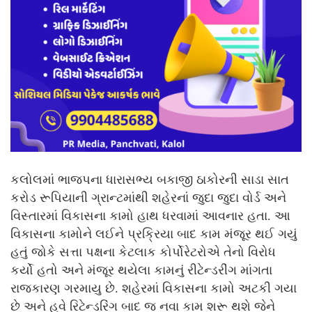
કલોલમાં ભાજપના ધારાસભ્ય બકાજી ઠાકોરની સાડા સાત
કરોડ રૂપિયાની ગ્રાન્ટમાંથી શહેરનાં જુદા જુદા વોર્ડ અને
વિસ્તારમાં વિકાસના કામો હાથ ધરવામાં આવનાર હતા. આ
વિકાસના કામોને લઈને પ્રક્રિયા બાદ કામ મંજૂર થઈ ગયું
હતું જોકે સત્તા પક્ષના કેટલાક કોર્પોરેટરોએ તેનો વિરોધ
કર્યો હતો અને મંજૂર થયેલા કામનું રીટેન્ડરીંગ માંગતા
રાજકારણ ગરમાયુ છે. શહેરમાં વિકાસના કામો અટકી ગયા
છે અને હવે રિટેન્ડરિંગ બાદ જ નવા કામ શરૂ થશે જેને