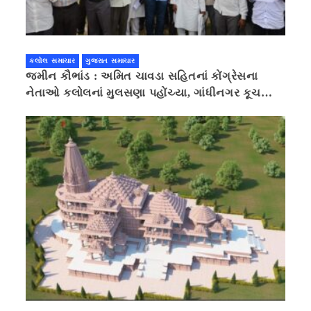
કલોલ સમાચાર
ગુજરાત સમાચાર
જમીન કૌભાંડ : અમિત ચાવડા સહિતનાં કોંગ્રેસના
નેતાઓ કલોલનાં મુલસણા પહોંચ્યા, ગાંધીનગર કૂચ
કરવાની ચિમકી