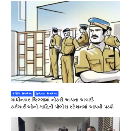
કલોલ સમાચાર
ગુજરાત સમાચાર
ગાંધીનગર જિલ્લામાં નોકરી આપતા અગાઉ
કર્મચારીઓની માહિતી પોલીસ સ્ટેશનમાં આપવી પડશે