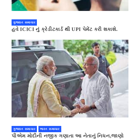
ગુજરાત સમાચાર
હવે ICICI નું ક્રેડીટકાર્ડ થી UPI પેમેંટ કરી શકાશે.
ગુજરાત સમાચાર
ભારત સમાચાર
પીએમ મોદીની નજીક ગણાતા આ નેતાનું નિધન,જાણો