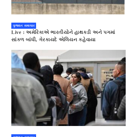
ગુજરાત સમાચાર
Live : અમેરિકાએ ભારતીયોને હાથકડી અને પગમાં
સાંકળ બાંધી, ગેરકાયદે એલિયન કહેવાયા