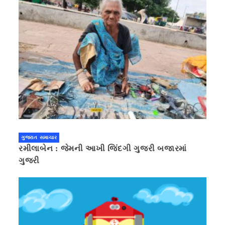
ગુજરાત સમાચાર
રમીલાબેન : જેમની આખી જિંદગી ગુજરી બજારમાં
ગુજરી