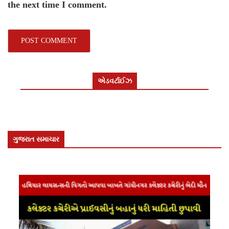
the next time I comment.
એડવર્ટાઈઝ
ગુજરાત સમાચાર