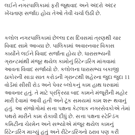
લઈને નગરપાલિકામાં ફરી જૂથવાદ અને અંદરો અંદર
ખેંચતાણ સર્જાઇ હોય તેઓ તેવી ચર્ચા ઉઠી છે.
કલોલ નગરપાલિકામાં છેલ્લા દસ દિવસમાં ત્રણથી ચાર
વિવાદ સામે આવ્યા છે. પાલિકામાં અવારનવાર વિકાસ
કાર્યોને લઈને વિવાદ સર્જાતા હોય છે. ધારાસભ્યની
ગ્રાન્ટમાંથી મંજૂર થયેલ કામોનું રિટેન્ડરિંગ માંગવામાં
આવતા વિવાદ સર્જાયો છે. કલોલના ધારાસભ્ય બકાજી
ઠાકોરની સાડા સાત કરોડની ગ્રાન્ટથી શહેરના જુદા જુદા 11
વોર્ડમાં સીસી રોડ અને પેવર બ્લોકનું કામ હાથ ધરવામાં
આવનાર હતું. તે માટે પ્રક્રિયા બાદ કામને મંજૂરીની મહોર
મારી દેવામાં આવી હતી અને ટૂંક સમયમાં કામ શરૂ થવાનું
હતું. આ સંજોગોમાં સત્તા પક્ષના કેટલાક નગરસેવકોએ તેમાં
પથરો મારીને કામ રોકાવી દીધું છે. સત્તા પક્ષના સ્ટેન્ડિંગ
કમિટીના ચેરમેન અને સભ્યોએ મંજૂર થયેલ કામનું
રિટેન્ડરિંગ માગ્યું હતું અને રીટેન્ડરિંગનો ઠરાવ પણ કરી