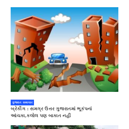
ગુજરાત સમાચાર
બ્રેકીંગ : સમગ્ર ઉત્તર ગુજરાતમાં ભૂકંપનાં
આંચકા,કલોલ પણ બાકાત નહીં