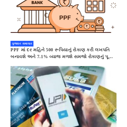
ગુજરાત સમાચાર
PPF માં દર મહિને 500 રૂપિયાનું રોકાણ કરી લખપતિ
બનાવશે અને 7.1% વ્યાજ મળશે સમજો રોકાણનું પૂરું
ગણિત .નવી દિલ્હી 41 મિનીટ પહેલા.