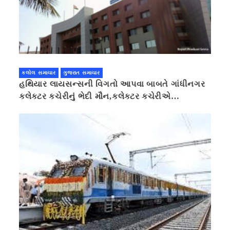
કલોલ સમાચાર
ગુજરાત સમાચાર
હથિયાર લાયસન્સની વિગતો આપવા બાબતે ગાંધીનગર
કલેક્ટર કચેરીનું ભેદી મૌન,કલેક્ટર કચેરીએ
પ્રાઈવસીનું બહાનું ધરી માહિતી છુપાવી