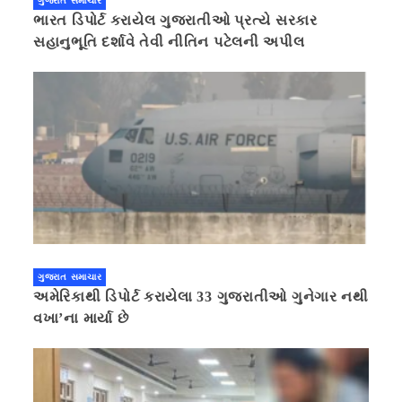
ગુજરાત સમાચાર
ભારત ડિપોર્ટ કરાયેલ ગુજરાતીઓ પ્રત્યે સરકાર
સહાનુભૂતિ દર્શાવે તેવી નીતિન પટેલની અપીલ
ગુજરાત સમાચાર
અમેરિકાથી ડિપોર્ટ કરાયેલા 33 ગુજરાતીઓ ગુનેગાર નથી
વખા’ના માર્યા છે