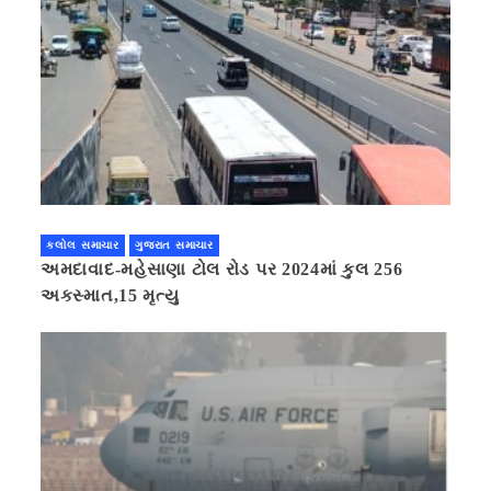
કલોલ સમાચાર
ગુજરાત સમાચાર
અમદાવાદ-મહેસાણા ટોલ રોડ પર 2024માં કુલ 256
અકસ્માત,15 મૃત્યુ