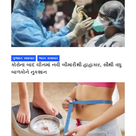
ગુજરાત સમાચાર
ભારત સમાચાર
કોરોના બાદ ચીનમાં નવી બીમારીથી હાહાકાર, સૌથી વધુ
બાળકોને નુકશાન