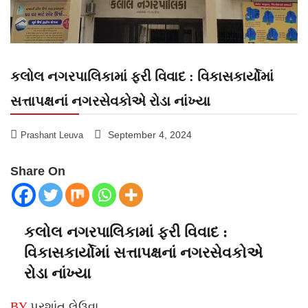
કલોલ નગરપાલિકામાં ફરી વિવાદ : વિકાસકાર્યોમાં
સત્તાપક્ષનાં નગરસેવકોએ રોડા નાંખ્યા
September 4, 2024
Prashant Leuva
Share On
કલોલ નગરપાલિકામાં ફરી વિવાદ :
વિકાસકાર્યોમાં સત્તાપક્ષનાં નગરસેવકોએ
રોડા નાંખ્યા
BY
પ્રશાંત લેઉવા