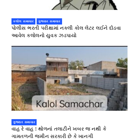
કલોલ સમાચાર
ગુજરાત સમાચાર
પોલીસ ભરતી પરીક્ષામાં નકલી કોલ લેટર લઈને દોડવા
આવેલ કલોલનો યુવક ઝડપાયો
ગુજરાત સમાચાર
વાહ રે વાહ ! થોળનાં તલાટીને ખબર જ નથી કે
ગામતળની જમીન સરકારી છે કે ખાનગી