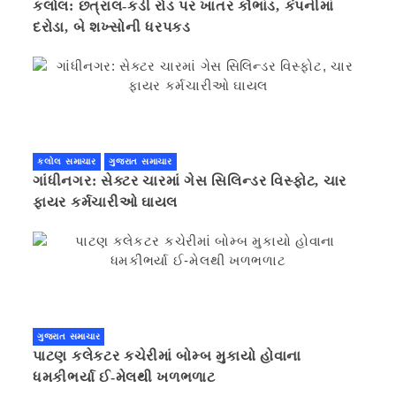
કલોલ: છત્રાલ-કડી રોડ પર ખાતર કૌભાંડ, કંપનીમાં
દરોડા, બે શખ્સોની ધરપકડ
કલોલ સમાચાર
ગુજરાત સમાચાર
ગાંધીનગર: સેક્ટર ચારમાં ગેસ સિલિન્ડર વિસ્ફોટ, ચાર
ફાયર કર્મચારીઓ ઘાયલ
ગુજરાત સમાચાર
પાટણ કલેકટર કચેરીમાં બોમ્બ મુકાયો હોવાના
ધમકીભર્યા ઈ-મેલથી ખળભળાટ