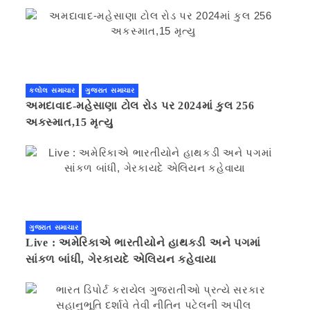
કલોલ સમાચાર
ગુજરાત સમાચાર
અમદાવાદ-મહેસાણા ટોલ રોડ પર 2024માં કુલ 256
અકસ્માત,15 મૃત્યુ
ગુજરાત સમાચાર
Live : અમેરિકાએ ભારતીયોને હાથકડી અને પગમાં
સાંકળ બાંધી, ગેરકાયદે એલિયન કહેવાયા