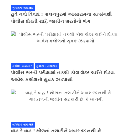
ગુજરાત સમાચાર
હવે નવો વિવાદ ! પાલનપુરમાં આસારામના સત્સંગથી
પોલીસ દોડતી થઈ, જામીન શરતોનો ભંગ
કલોલ સમાચાર
ગુજરાત સમાચાર
પોલીસ ભરતી પરીક્ષામાં નકલી કોલ લેટર લઈને દોડવા
આવેલ કલોલનો યુવક ઝડપાયો
ગુજરાત સમાચાર
વાહ રે વાહ ! થોળનાં તલાટીને ખબર જ નથી કે