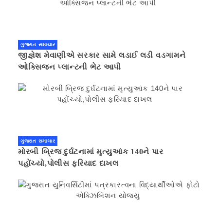
ગુજરાત સમાચાર
જીજ્ઞેશ મેવાણીએ સરકાર સામે લડાઈ લડી વડગામને
ઓક્સિજન પ્લાન્ટની ભેટ આપી
ગુજરાત સમાચાર
મોરબી બ્રિજ દુર્ઘટનામાં મૃત્યુઆંક 140ને પાર
પહોંચ્યો,પોલીસ ફરિયાદ દાખલ