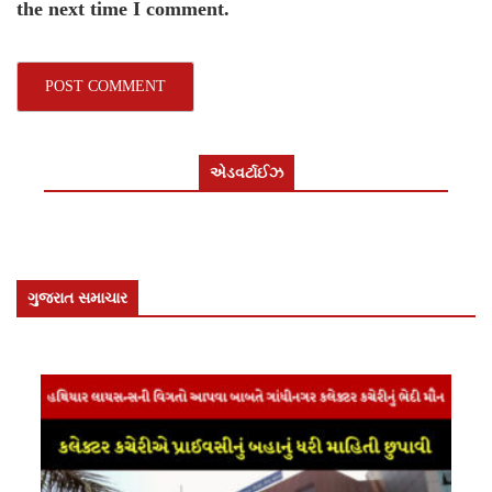
the next time I comment.
એડવર્ટાઈઝ
ગુજરાત સમાચાર