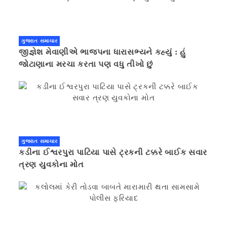
ગુજરાત સમાચાર
જીજ્ઞેશ મેવાણીએ ભાજપના ધારાસભ્યને કહ્યું : હું
જોટાણાના મરચા કરતા પણ વધુ તીખો છું
ગુજરાત સમાચાર
કડીના ઈશ્વરપુરા પાટિયા પાસે ટ્રકની ટક્કરે બાઈક સવાર
ત્રણ યુવકોના મોત