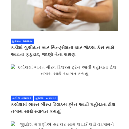
ગુજરાત સમાચાર
કડીમાં ગુલીયન બાર સિન્ડ્રોમના ચાર જેટલા કેસ સામે
આવતા ફફડાટ, જાણો તેના લક્ષણ
કલોલ સમાચાર
ગુજરાત સમાચાર
કલોલમાં ભારત ગૌરવ ડિલક્સ ટ્રેન આવી પહોંચતા ઢોલ
નગારા સાથે સ્વાગત કરાયું