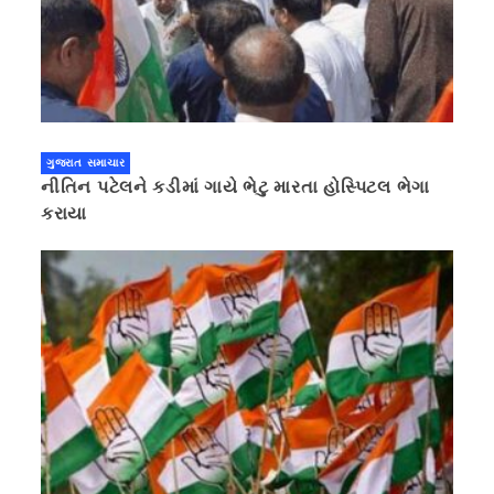
ગુજરાત સમાચાર
નીતિન પટેલને કડીમાં ગાયે ભેટુ મારતા હોસ્પિટલ ભેગા
કરાયા