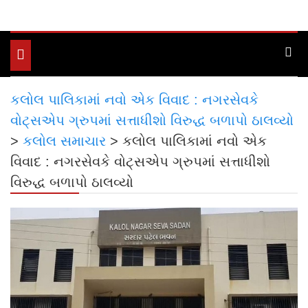
Toggle
navigation
કલોલ પાલિકામાં નવો એક વિવાદ : નગરસેવકે
વોટ્સએપ ગ્રુપમાં સત્તાધીશો વિરુદ્ધ બળાપો ઠાલવ્યો
>
કલોલ સમાચાર
>
કલોલ પાલિકામાં નવો એક
વિવાદ : નગરસેવકે વોટ્સએપ ગ્રુપમાં સત્તાધીશો
વિરુદ્ધ બળાપો ઠાલવ્યો