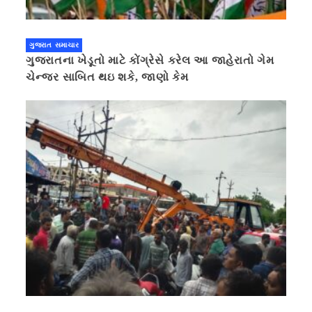
ગુજરાત સમાચાર
ગુજરાતના ખેડૂતો માટે કોંગ્રેસે કરેલ આ જાહેરાતો ગેમ
ચેન્જર સાબિત થઇ શકે, જાણો કેમ