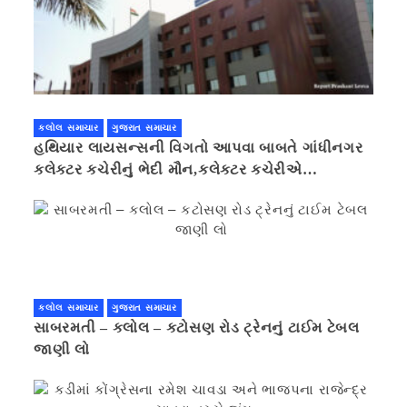
કલોલ સમાચાર
ગુજરાત સમાચાર
હથિયાર લાયસન્સની વિગતો આપવા બાબતે ગાંધીનગર
કલેક્ટર કચેરીનું ભેદી મૌન,કલેક્ટર કચેરીએ
પ્રાઈવસીનું બહાનું ધરી માહિતી છુપાવી
કલોલ સમાચાર
ગુજરાત સમાચાર
સાબરમતી – કલોલ – કટોસણ રોડ ટ્રેનનું ટાઈમ ટેબલ
જાણી લો