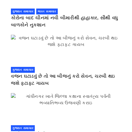
ગુજરાત સમાચાર
ભારત સમાચાર
કોરોના બાદ ચીનમાં નવી બીમારીથી હાહાકાર, સૌથી વધુ
બાળકોને નુકશાન
ગુજરાત સમાચાર
વજન ઘટાડવું છે તો આ બીજનું કરો સેવન, ચરબી થઇ
જશે ફટાફટ ગાયબ
ગુજરાત સમાચાર