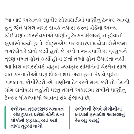
આ બાદ અચાનક રઘુવીર સોસાયટીમાં પાણીનું ટેન્કર આવ્યું
હતું જેને પગલે નગર સેવકે તપાસ કરતા વોર્ડના અન્ય
કોઈપણ નગરસેવકોએ પાણીનું ટેન્કર મંગાવ્યું ન હોવાનો
ખુલાસો થયો હતો. વોટ્સએપ પર વાઇરલ થયેલા મેસેજમાં
નગરસેવકે દાવો કર્યો હતો કે કલોલ નગરપાલિકા પ્રમુખને
ત્રણ વખત ફોન કર્યો હોવા છતાં તેઓ ફોન ઉપાડતા નથી.
આ વિશે નગરસેવકે વાહન વ્યવહાર સમિતિનાં ચેરમેન સાથે
વાત કરતા તેઓ પણ દોડતા થઈ ગયા હતા. રેલવે પૂર્વના
ભાજપના કોર્પોરેટરો એ પાણીના ટેન્કરને માંગ કરી તો તેમની
માંગ સંતોષાય નહોતી પરંતુ તેમને અંધારામાં રાખીને પાણીનું
ટેન્કર મોકલવામાં આવતા રોષ ફેલાયો છે.
કલોલમાં તસ્કરરાજ યથાવત
કલોલની રેલવે કોલોનીમાં
: બંધ દુકાન-ઘરોમાં ચોરી થતા
ખાડામાં ફસાયેલ આખલાનું
લોકોમાં ફફડાટ,ક્યાં ક્યાં
રેસ્ક્યુ કરાયું
તાળા તૂટ્યા વાંચો