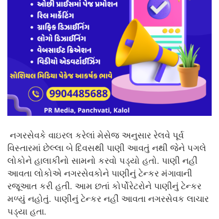
નગરસેવકે વાઇરલ કરેલાં મેસેજ અનુસાર રેલવે પૂર્વ
વિસ્તારમાં છેલ્લા બે દિવસથી પાણી આવતું નથી જેને પગલે
લોકોને હાલાકીનો સામનો કરવો પડ્યો હતો. પાણી નહીં
આવતા લોકોએ નગરસેવકોને પાણીનું ટેન્કર મંગાવાની
રજૂઆત કરી હતી. આમ છતાં કોર્પોરેટરોને પાણીનું ટેન્કર
મળ્યું નહોતું. પાણીનું ટેન્કર નહીં આવતા નગરસેવક લાચાર
પડ્યા હતા.