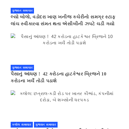
ગુજરાત સમાચાર
લ્યો બોલો, વડોદરા ખાણ ખનીજ કચેરીનો સમગ્ર સ્ટાફ
લાંચ સ્વીકારવા સંમત થતા એસીબીની ઝપટે ચડી ગયો
ગુજરાત સમાચાર
પૈસાનું આંધણ ! 42 કરોડના હાટકેશ્વર બ્રિજને 10
કરોડના ખર્ચે તોડી પડાશે
કલોલ સમાચાર
ગુજરાત સમાચાર