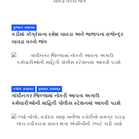
ગુજરાત સમાચાર
કડીમાં કોંગ્રેસના રમેશ ચાવડા અને ભાજપના રાજેન્દ્ર
ચાવડા વચ્ચે જંગ
કલોલ સમાચાર
ગુજરાત સમાચાર
ગાંધીનગર જિલ્લામાં નોકરી આપતા અગાઉ
કર્મચારીઓની માહિતી પોલીસ સ્ટેશનમાં આપવી પડશે