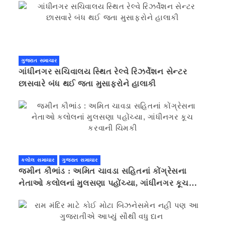
ગુજરાત સમાચાર
ગાંધીનગર સચિવાલય સ્થિત રેલ્વે રિઝર્વેશન સેન્ટર
છાસવારે બંધ થઈ જતા મુસાફરોને હાલાકી
કલોલ સમાચાર
ગુજરાત સમાચાર
જમીન કૌભાંડ : અમિત ચાવડા સહિતનાં કોંગ્રેસના
નેતાઓ કલોલનાં મુલસણા પહોંચ્યા, ગાંધીનગર કૂચ
કરવાની ચિમકી