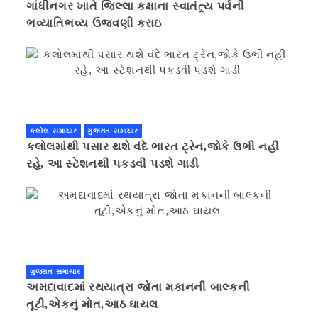
ગાંધીનગર ખાતે જિલ્લા કક્ષાના સ્વાતંત્ર્ય પર્વની
ભવ્યાતિભવ્ય ઉજવણી કરાઇ
કલોલ સમાચાર
ગુજરાત સમાચાર
કલોલમાંથી પસાર થશે વંદે ભારત ટ્રેન,જોકે ઉભી નહી
રહે, આ સ્ટેશનથી પકડવી પડશે ગાડી
ગુજરાત સમાચાર
અમદાવાદમાં રથયાત્રા જોતા મકાનની બાલ્કની
તૂટી,એકનું મોત,આઠ ઘાયલ