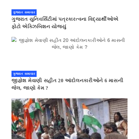
ગુજરાત સમાચાર
ગુજરાત યુનિવર્સિટીમાં પત્રકારત્વના વિદ્યાર્થીઓએ
ફોટો એક્ઝિબિશન યોજ્યું
ગુજરાત સમાચાર
જીજ્ઞેશ મેવાણી સહીત 20 આંદોલનકારીઓને 6 માસની
જેલ, જાણો કેમ ?