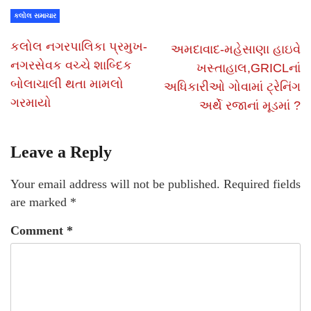
કલોલ સમાચાર
કલોલ નગરપાલિકા પ્રમુખ-
અમદાવાદ-મહેસાણા હાઇવે
નગરસેવક વચ્ચે શાબ્દિક
ખસ્તાહાલ,GRICLનાં
બોલાચાલી થતા મામલો
અધિકારીઓ ગોવામાં ટ્રેનિંગ
ગરમાયો
અર્થે રજાનાં મૂડમાં ?
Leave a Reply
Your email address will not be published.
Required fields
are marked
*
Comment
*