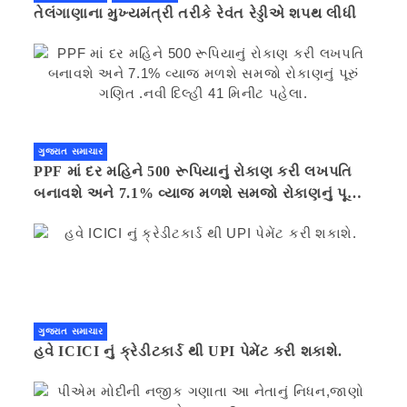
તેલંગાણાના મુખ્યમંત્રી તરીકે રેવંત રેડ્ડીએ શપથ લીધી
ગુજરાત સમાચાર
PPF માં દર મહિને 500 રૂપિયાનું રોકાણ કરી લખપતિ
બનાવશે અને 7.1% વ્યાજ મળશે સમજો રોકાણનું પૂરું
ગણિત .નવી દિલ્હી 41 મિનીટ પહેલા.
ગુજરાત સમાચાર
હવે ICICI નું ક્રેડીટકાર્ડ થી UPI પેમેંટ કરી શકાશે.