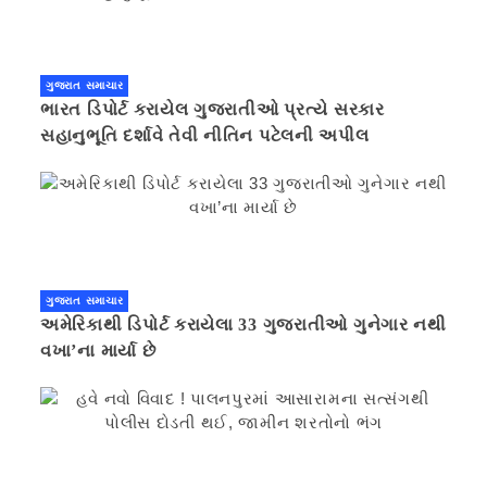
ગુજરાત સમાચાર
ભારત ડિપોર્ટ કરાયેલ ગુજરાતીઓ પ્રત્યે સરકાર
સહાનુભૂતિ દર્શાવે તેવી નીતિન પટેલની અપીલ
ગુજરાત સમાચાર
અમેરિકાથી ડિપોર્ટ કરાયેલા 33 ગુજરાતીઓ ગુનેગાર નથી
વખા’ના માર્યા છે