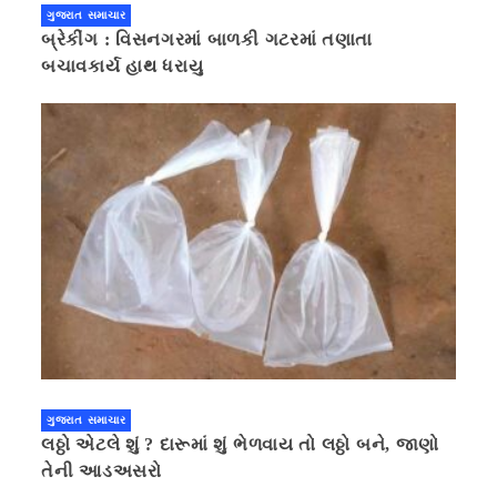
ગુજરાત સમાચાર
બ્રેકીંગ : વિસનગરમાં બાળકી ગટરમાં તણાતા
બચાવકાર્ય હાથ ધરાયુ
ગુજરાત સમાચાર
લઠ્ઠો એટલે શું ? દારૂમાં શું ભેળવાય તો લઠ્ઠો બને, જાણો
તેની આડઅસરો