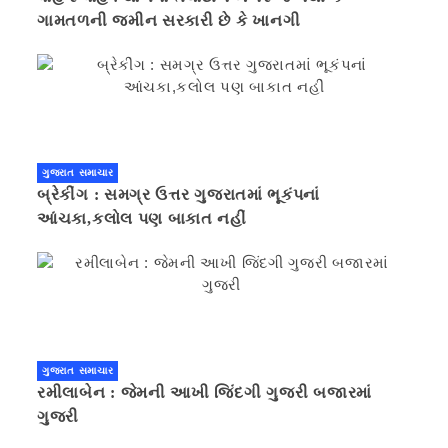
ગામતળની જમીન સરકારી છે કે ખાનગી
ગુજરાત સમાચાર
બ્રેકીંગ : સમગ્ર ઉત્તર ગુજરાતમાં ભૂકંપનાં
આંચકા,કલોલ પણ બાકાત નહીં
ગુજરાત સમાચાર
રમીલાબેન : જેમની આખી જિંદગી ગુજરી બજારમાં
ગુજરી