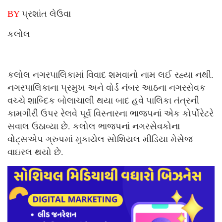
BY
પ્રશાંત લેઉવા
કલોલ
કલોલ નગરપાલિકામાં વિવાદ શમવાનો નામ લઈ રહ્યા નથી.
નગરપાલિકાના પ્રમુખ અને વોર્ડ નંબર આઠના નગરસેવક
વચ્ચે શાબ્દિક બોલાચાલી થયા બાદ હવે પાલિકા તંત્રની
કામગીરી ઉપર રેલવે પૂર્વ વિસ્તારના ભાજપનાં એક કોર્પોરેટરે
સવાલ ઉઠાવ્યા છે. કલોલ ભાજપનાં નગરસેવકોના
વોટ્સએપ ગ્રુપમાં મુકાયેલ સોશિયલ મીડિયા મેસેજ
વાઇરલ થયો છે.