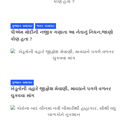
ગુજરાત સમાચાર
ભારત સમાચાર
પીએમ મોદીની નજીક ગણાતા આ નેતાનું નિધન,જાણો
કોણ હતા ?
ગુજરાત સમાચાર
ખેડૂતોની વહારે જીજ્ઞેશ મેવાણી, માવઠાને પગલે વળતર
ચુકવવા માંગ