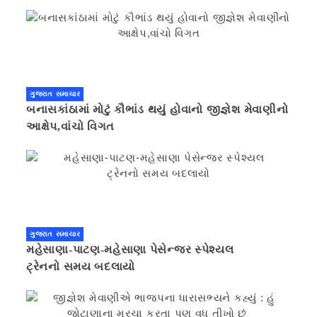
ગુજરાત સમાચાર
બનાસકાંઠામાં મોટું કૌભાંડ થયું હોવાનો જીજ્ઞેશ મેવાણીનો
આક્ષેપ,વાંચો વિગત
ગુજરાત સમાચાર
મહેસાણા-પાટણ-મહેસાણા પેસેન્જર સ્પેશ્યલ
ટ્રેનનો સમય બદલાયો