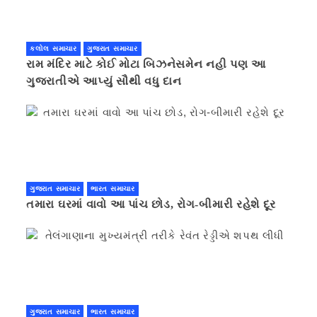
કલોલ સમાચાર
ગુજરાત સમાચાર
રામ મંદિર માટે કોઈ મોટા બિઝનેસમેન નહી પણ આ
ગુજરાતીએ આપ્યું સૌથી વધુ દાન
ગુજરાત સમાચાર
ભારત સમાચાર
તમારા ઘરમાં વાવો આ પાંચ છોડ, રોગ-બીમારી રહેશે દૂર
ગુજરાત સમાચાર
ભારત સમાચાર