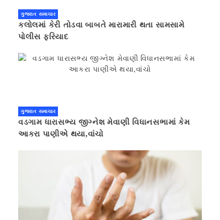
ગુજરાત સમાચાર
કલોલમાં કેરી તોડવા બાબતે મારામારી થતા સામસામે
પોલીસ ફરિયાદ
ગુજરાત સમાચાર
વડગામ ધારાસભ્ય જીગ્નેશ મેવાણી વિધાનસભામાં કેમ
આકરા પાણીએ થયા,વાંચો