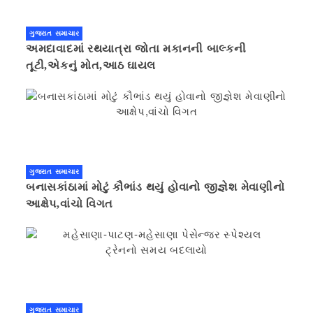
ગુજરાત સમાચાર
અમદાવાદમાં રથયાત્રા જોતા મકાનની બાલ્કની
તૂટી,એકનું મોત,આઠ ઘાયલ
ગુજરાત સમાચાર
બનાસકાંઠામાં મોટું કૌભાંડ થયું હોવાનો જીજ્ઞેશ મેવાણીનો
આક્ષેપ,વાંચો વિગત
ગુજરાત સમાચાર