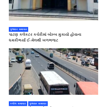
ગુજરાત સમાચાર
પાટણ કલેકટર કચેરીમાં બોમ્બ મુકાયો હોવાના
ધમકીભર્યા ઈ-મેલથી ખળભળાટ
કલોલ સમાચાર
ગુજરાત સમાચાર