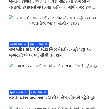
જમીન કૌભાંડ : અમિત ચાવડા સહિતનાં કોંગ્રેસના
નેતાઓ કલોલનાં મુલસણા પહોંચ્યા, ગાંધીનગર કૂચ
કરવાની ચિમકી
કલોલ સમાચાર
ગુજરાત સમાચાર
રામ મંદિર માટે કોઈ મોટા બિઝનેસમેન નહી પણ આ
ગુજરાતીએ આપ્યું સૌથી વધુ દાન
ગુજરાત સમાચાર
ભારત સમાચાર
તમારા ઘરમાં વાવો આ પાંચ છોડ, રોગ-બીમારી રહેશે દૂર