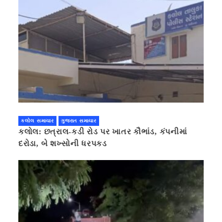
કલોલ સમાચાર
ગુજરાત સમાચાર
કલોલ: છત્રાલ-કડી રોડ પર ખાતર કૌભાંડ, કંપનીમાં
દરોડા, બે શખ્સોની ધરપકડ