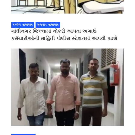
કલોલ સમાચાર
ગુજરાત સમાચાર
ગાંધીનગર જિલ્લામાં નોકરી આપતા અગાઉ
કર્મચારીઓની માહિતી પોલીસ સ્ટેશનમાં આપવી પડશે