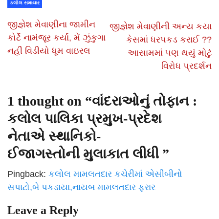
કલોલ સમાચાર
જીજ્ઞેશ મેવાણીના જામીન
જીજ્ઞેશ મેવાણીની અન્ય કયા
કોર્ટે નામંજૂર કર્યા, મેં ઝુંકુગા
કેસમાં ધરપકડ કરાઈ ??
નહીં વિડીયો ધૂમ વાઇરલ
આસામમાં પણ થયું મોટું
વિરોધ પ્રદર્શન
1 thought on “
વાંદરાઓનું તોફાન :
કલોલ પાલિકા પ્રમુખ-પ્રદેશ
નેતાએ સ્થાનિકો-
ઈજાગસ્તોની મુલાકાત લીધી
”
Pingback:
કલોલ મામલતદાર કચેરીમાં એસીબીનો
સપાટો,બે પકડાયા,નાયબ મામલતદાર ફરાર
Leave a Reply