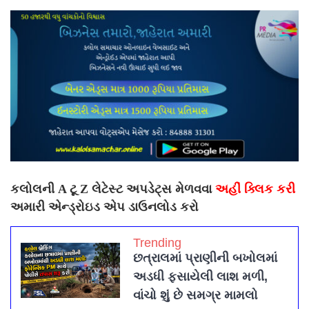
કલોલની A ટૂ Z લેટેસ્ટ અપડેટ્સ મેળવવા
અહીં ક્લિક કરી
અમારી એન્ડ્રોઇડ એપ ડાઉનલોડ કરો
Trending
છત્રાલમાં પ્રાણીની બખોલમાં
અડધી ફસાયેલી લાશ મળી,
વાંચો શું છે સમગ્ર મામલો