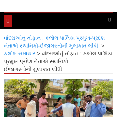
Toggle
navigation
વાંદરાઓનું તોફાન : કલોલ પાલિકા પ્રમુખ-પ્રદેશ
નેતાએ સ્થાનિકો-ઈજાગસ્તોની મુલાકાત લીધી
>
કલોલ સમાચાર
>
વાંદરાઓનું તોફાન : કલોલ પાલિકા
પ્રમુખ-પ્રદેશ નેતાએ સ્થાનિકો-
ઈજાગસ્તોની મુલાકાત લીધી