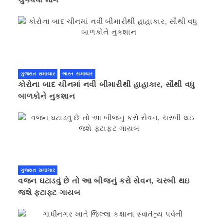
ગુજરાત સમાચાર
ભારત સમાચાર
કોરોના બાદ ચીનમાં નવી બીમારીથી હાહાકાર, સૌથી વધુ
બાળકોને નુકશાન
ગુજરાત સમાચાર
વજન ઘટાડવું છે તો આ બીજનું કરો સેવન, ચરબી થઇ
જશે ફટાફટ ગાયબ