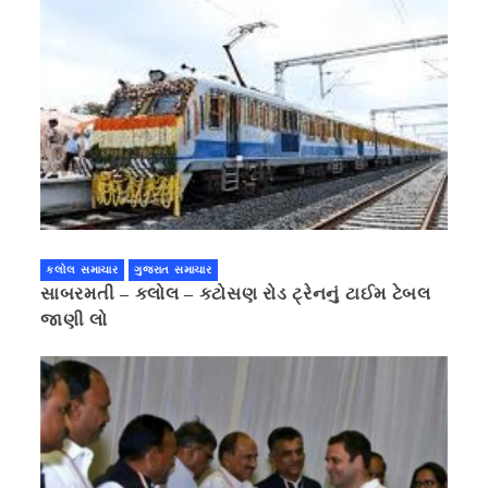
કલોલ સમાચાર
ગુજરાત સમાચાર
સાબરમતી – કલોલ – કટોસણ રોડ ટ્રેનનું ટાઈમ ટેબલ
જાણી લો