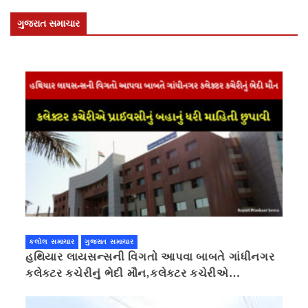
ગુજરાત સમાચાર
કલોલ સમાચાર
ગુજરાત સમાચાર
હથિયાર લાયસન્સની વિગતો આપવા બાબતે ગાંધીનગર
કલેક્ટર કચેરીનું ભેદી મૌન,કલેક્ટર કચેરીએ
પ્રાઈવસીનું બહાનું ધરી માહિતી છુપાવી