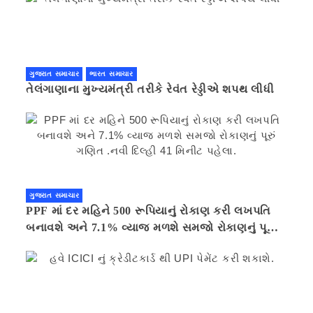
ગુજરાત સમાચાર
ભારત સમાચાર
તેલંગાણાના મુખ્યમંત્રી તરીકે રેવંત રેડ્ડીએ શપથ લીધી
ગુજરાત સમાચાર
PPF માં દર મહિને 500 રૂપિયાનું રોકાણ કરી લખપતિ
બનાવશે અને 7.1% વ્યાજ મળશે સમજો રોકાણનું પૂરું
ગણિત .નવી દિલ્હી 41 મિનીટ પહેલા.