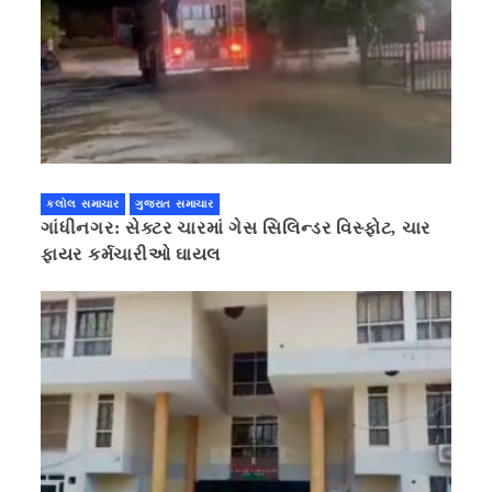
કલોલ સમાચાર
ગુજરાત સમાચાર
ગાંધીનગર: સેક્ટર ચારમાં ગેસ સિલિન્ડર વિસ્ફોટ, ચાર
ફાયર કર્મચારીઓ ઘાયલ