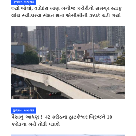
ગુજરાત સમાચાર
લ્યો બોલો, વડોદરા ખાણ ખનીજ કચેરીનો સમગ્ર સ્ટાફ
લાંચ સ્વીકારવા સંમત થતા એસીબીની ઝપટે ચડી ગયો
ગુજરાત સમાચાર
પૈસાનું આંધણ ! 42 કરોડના હાટકેશ્વર બ્રિજને 10
કરોડના ખર્ચે તોડી પડાશે