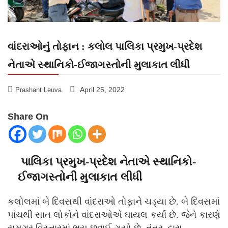
વાંદરાઓનું તોફાન : કલોલ પાલિકા પ્રમુખ-પ્રદેશ
નેતાએ સ્થાનિકો-ઈજાગસ્તોની મુલાકાત લીધી
April 25, 2022
Prashant Leuva
Share On
પાલિકા પ્રમુખ-પ્રદેશ નેતાએ સ્થાનિકો-
ઈજાગસ્તોની મુલાકાત લીધી
કલોલમાં બે દિવસથી વાંદરાઓ તોફાને ચડ્યા છે. બે દિવસમાં
પાંચથી સાત લોકોને વાંદરાઓએ ઘાયલ કર્યા છે. જેને કારણે
સમગ્ર વિસ્તારમાં ભય છવાઈ ગયો છે. તંત્ર દ્વારા