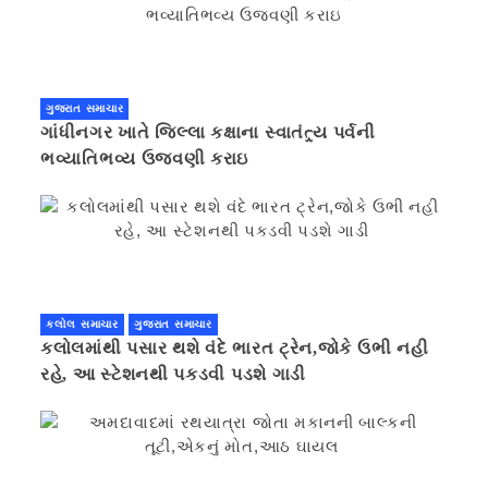
ગુજરાત સમાચાર
ગાંધીનગર ખાતે જિલ્લા કક્ષાના સ્વાતંત્ર્ય પર્વની
ભવ્યાતિભવ્ય ઉજવણી કરાઇ
કલોલ સમાચાર
ગુજરાત સમાચાર
કલોલમાંથી પસાર થશે વંદે ભારત ટ્રેન,જોકે ઉભી નહી
રહે, આ સ્ટેશનથી પકડવી પડશે ગાડી