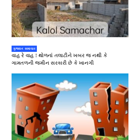
ગુજરાત સમાચાર
વાહ રે વાહ ! થોળનાં તલાટીને ખબર જ નથી કે
ગામતળની જમીન સરકારી છે કે ખાનગી