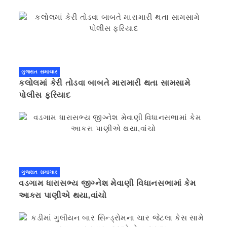
ગુજરાત સમાચાર
કલોલમાં કેરી તોડવા બાબતે મારામારી થતા સામસામે
પોલીસ ફરિયાદ
ગુજરાત સમાચાર
વડગામ ધારાસભ્ય જીગ્નેશ મેવાણી વિધાનસભામાં કેમ
આકરા પાણીએ થયા,વાંચો