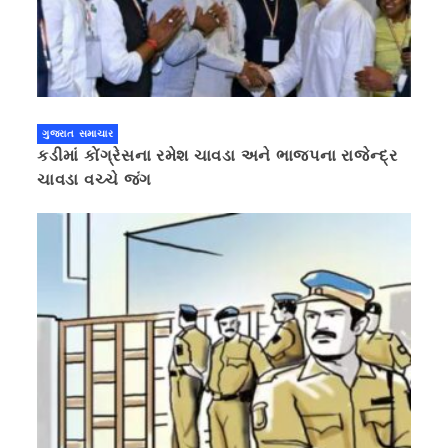
ગુજરાત સમાચાર
કડીમાં કોંગ્રેસના રમેશ ચાવડા અને ભાજપના રાજેન્દ્ર
ચાવડા વચ્ચે જંગ