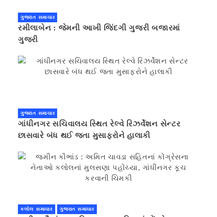
ગુજરાત સમાચાર
રમીલાબેન : જેમની આખી જિંદગી ગુજરી બજારમાં
ગુજરી
ગુજરાત સમાચાર
ગાંધીનગર સચિવાલય સ્થિત રેલ્વે રિઝર્વેશન સેન્ટર
છાસવારે બંધ થઈ જતા મુસાફરોને હાલાકી
કલોલ સમાચાર
ગુજરાત સમાચાર