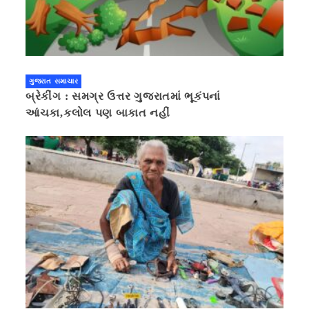
ગુજરાત સમાચાર
બ્રેકીંગ : સમગ્ર ઉત્તર ગુજરાતમાં ભૂકંપનાં
આંચકા,કલોલ પણ બાકાત નહીં