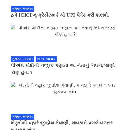
ગુજરાત સમાચાર
હવે ICICI નું ક્રેડીટકાર્ડ થી UPI પેમેંટ કરી શકાશે.
ગુજરાત સમાચાર
ભારત સમાચાર
પીએમ મોદીની નજીક ગણાતા આ નેતાનું નિધન,જાણો
કોણ હતા ?
ગુજરાત સમાચાર
ખેડૂતોની વહારે જીજ્ઞેશ મેવાણી, માવઠાને પગલે વળતર
ચુકવવા માંગ