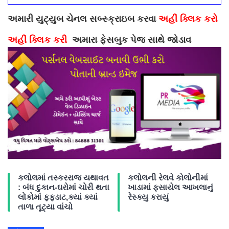
અમારી યુટ્યુબ ચેનલ સબ્સ્ક્રાઇબ કરવા
અહીં ક્લિક કરો
અહીં ક્લિક કરી
અમારા ફેસબુક પેજ સાથે જોડાવ
કલોલમાં તસ્કરરાજ યથાવત
કલોલની રેલવે કોલોનીમાં
: બંધ દુકાન-ઘરોમાં ચોરી થતા
ખાડામાં ફસાયેલ આખલાનું
લોકોમાં ફફડાટ,ક્યાં ક્યાં
રેસ્ક્યુ કરાયું
તાળા તૂટ્યા વાંચો