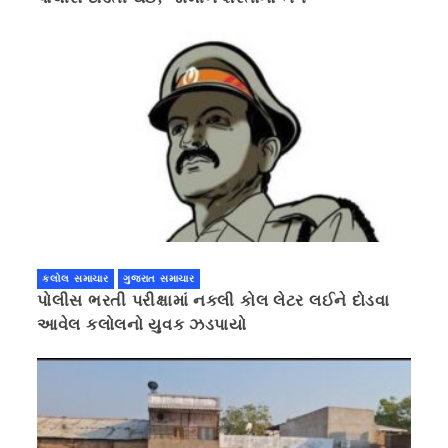
કલોલ સમાચાર
ગુજરાત સમાચાર
પોલીસ ભરતી પરીક્ષામાં નકલી કોલ લેટર લઈને દોડવા
આવેલ કલોલનો યુવક ઝડપાયો