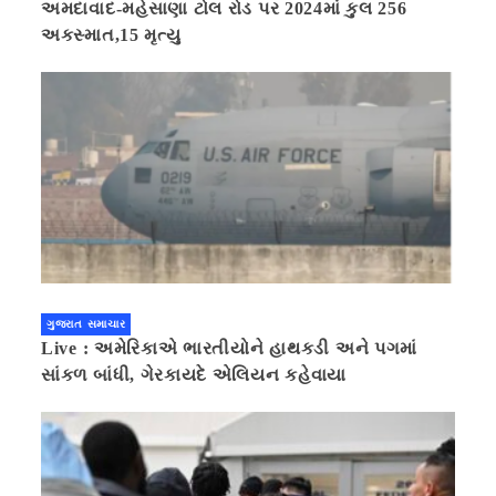
અમદાવાદ-મહેસાણા ટોલ રોડ પર 2024માં કુલ 256
અકસ્માત,15 મૃત્યુ
ગુજરાત સમાચાર
Live : અમેરિકાએ ભારતીયોને હાથકડી અને પગમાં
સાંકળ બાંધી, ગેરકાયદે એલિયન કહેવાયા