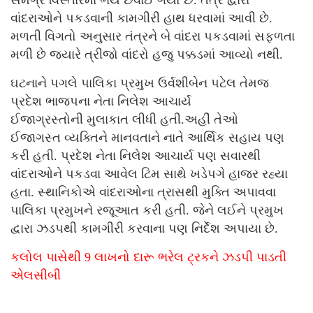
વાંદરાઓને પકડવાની કામગીરી હાથ ધરવામાં આવી છે.
મળતી વિગતો અનુસાર તંત્રને બે વાંદરા પકડવામાં સફળતા
મળી છે જ્યારે ત્રીજો વાંદરો હજુ પક્કડમાં આવ્યો નથી.
ઘટનાને પગલે પાલિકા પ્રમુખ ઉર્વશીબેન પટેલ તેમજ
પ્રદેશ ભાજપના નેતા નિલેશ આચાર્ય
ઈજાગ્રસ્તોની મુલાકાત લીધી હતી.અહીં તેઓ
ઈજાગસ્ત વ્યક્તિને માનવતાને નાતે આર્થિક સહાય પણ
કરી હતી. પ્રદેશ નેતા નિલેશ આચાર્ય પણ સવારથી
વાંદરાઓને પકડવા આવેલ ટિમ સાથે ખડેપગે હાજર રહ્યા
હતા. સ્થાનિકોએ વાંદરાઓના ત્રાસથી મુક્તિ અપાવવા
પાલિકા પ્રમુખને રજૂઆત કરી હતી. જેને લઈને પ્રમુખ
દ્વારા ઝડપથી કામગીરી કરવાના પણ નિર્દેશ અપાયા છે.
કલોલ પાસેથી 9 લાખનો દારૂ ભરેલ ટ્રકને ઝડપી પાડતી
એલસીબી