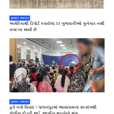
ગુજરાત સમાચાર
અમેરિકાથી ડિપોર્ટ કરાયેલા 33 ગુજરાતીઓ ગુનેગાર નથી
વખા’ના માર્યા છે
ગુજરાત સમાચાર
હવે નવો વિવાદ ! પાલનપુરમાં આસારામના સત્સંગથી
પોલીસ દોડતી થઈ, જામીન શરતોનો ભંગ