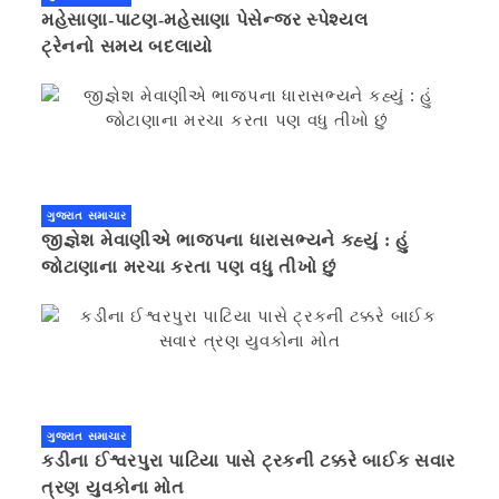
મહેસાણા-પાટણ-મહેસાણા પેસેન્જર સ્પેશ્યલ
ટ્રેનનો સમય બદલાયો
ગુજરાત સમાચાર
જીજ્ઞેશ મેવાણીએ ભાજપના ધારાસભ્યને કહ્યું : હું
જોટાણાના મરચા કરતા પણ વધુ તીખો છું
ગુજરાત સમાચાર
કડીના ઈશ્વરપુરા પાટિયા પાસે ટ્રકની ટક્કરે બાઈક સવાર
ત્રણ યુવકોના મોત