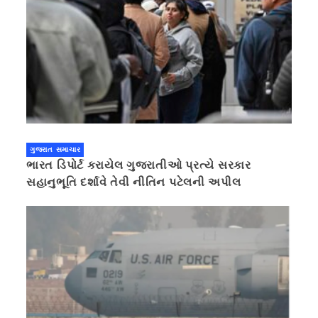
ગુજરાત સમાચાર
ભારત ડિપોર્ટ કરાયેલ ગુજરાતીઓ પ્રત્યે સરકાર
સહાનુભૂતિ દર્શાવે તેવી નીતિન પટેલની અપીલ