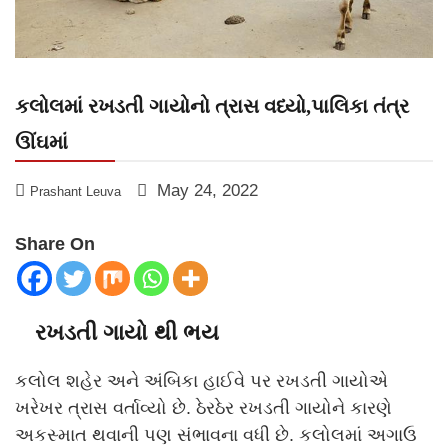
કલોલમાં રખડતી ગાયોનો ત્રાસ વધ્યો,પાલિકા તંત્ર
ઊંઘમાં
May 24, 2022
Prashant Leuva
Share On
રખડતી ગાયો થી ભય
કલોલ શહેર અને અંબિકા હાઈવે પર રખડતી ગાયોએ
ખરેખર ત્રાસ વર્તાવ્યો છે. ઠેરઠેર રખડતી ગાયોને કારણે
અકસ્માત થવાની પણ સંભાવના વધી છે. કલોલમાં અગાઉ