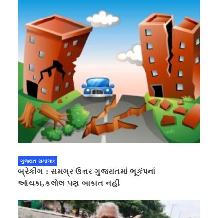
ગુજરાત સમાચાર
બ્રેકીંગ : સમગ્ર ઉત્તર ગુજરાતમાં ભૂકંપનાં
આંચકા,કલોલ પણ બાકાત નહીં