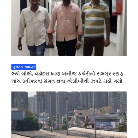
ગુજરાત સમાચાર
લ્યો બોલો, વડોદરા ખાણ ખનીજ કચેરીનો સમગ્ર સ્ટાફ
લાંચ સ્વીકારવા સંમત થતા એસીબીની ઝપટે ચડી ગયો