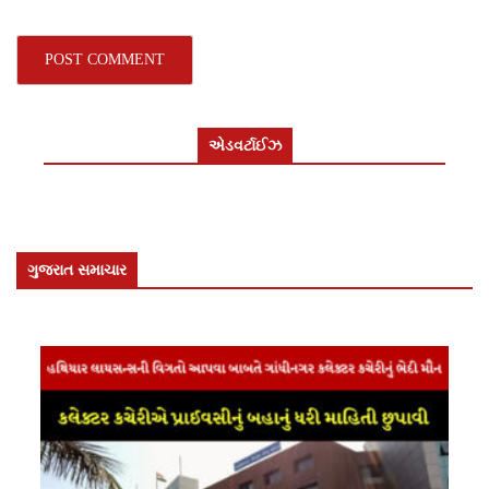
એડવર્ટાઈઝ
ગુજરાત સમાચાર