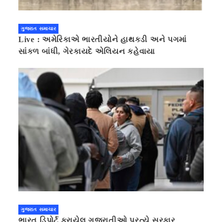
ગુજરાત સમાચાર
Live : અમેરિકાએ ભારતીયોને હાથકડી અને પગમાં
સાંકળ બાંધી, ગેરકાયદે એલિયન કહેવાયા
ગુજરાત સમાચાર
ભારત ડિપોર્ટ કરાયેલ ગુજરાતીઓ પ્રત્યે સરકાર