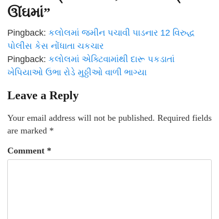
ઊંઘમાં
”
Pingback:
કલોલમાં જમીન પચાવી પાડનાર 12 વિરુદ્ધ
પોલીસ કેસ નોંધાતા ચકચાર
Pingback:
કલોલમાં એક્ટિવામાંથી દારૂ પકડાતાં
ખેપિયાઓ ઉભા રોડે મુઠ્ઠીઓ વાળી ભાગ્યા
Leave a Reply
Your email address will not be published.
Required fields
are marked
*
Comment
*