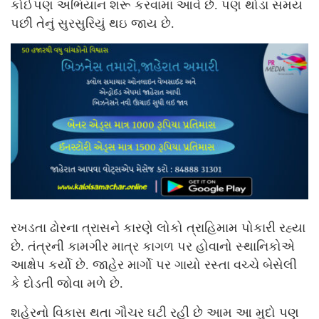
કોઈપણ અભિયાન શરૂ કરવામાં આવે છે. પણ થોડા સમય
પછી તેનું સુરસુરિયું થઇ જાય છે.
રખડતા ઢોરના ત્રાસને કારણે લોકો ત્રાહિમામ પોકારી રહ્યા
છે. તંત્રની કામગીર માત્ર કાગળ પર હોવાનો સ્થાનિકોએ
આક્ષેપ કર્યો છે. જાહેર માર્ગો પર ગાયો રસ્તા વચ્ચે બેસેલી
કે દોડતી જોવા મળે છે.
શહેરનો વિકાસ થતા ગૌચર ઘટી રહી છે આમ આ મુદો પણ