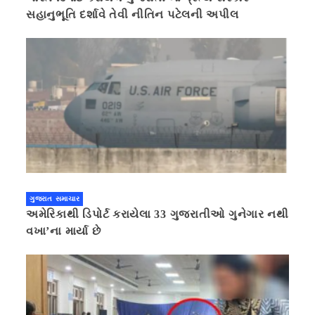
સહાનુભૂતિ દર્શાવે તેવી નીતિન પટેલની અપીલ
ગુજરાત સમાચાર
અમેરિકાથી ડિપોર્ટ કરાયેલા 33 ગુજરાતીઓ ગુનેગાર નથી
વખા’ના માર્યા છે