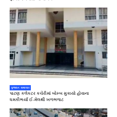
ગુજરાત સમાચાર
પાટણ કલેકટર કચેરીમાં બોમ્બ મુકાયો હોવાના
ધમકીભર્યા ઈ-મેલથી ખળભળાટ