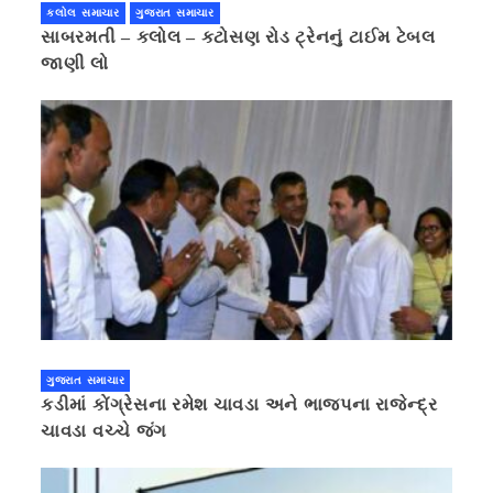
કલોલ સમાચાર
ગુજરાત સમાચાર
સાબરમતી – કલોલ – કટોસણ રોડ ટ્રેનનું ટાઈમ ટેબલ
જાણી લો
ગુજરાત સમાચાર
કડીમાં કોંગ્રેસના રમેશ ચાવડા અને ભાજપના રાજેન્દ્ર
ચાવડા વચ્ચે જંગ