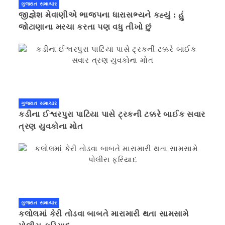
ગુજરાત સમાચાર
જીજ્ઞેશ મેવાણીએ ભાજપના ધારાસભ્યને કહ્યું : હું
જોટાણાના મરચા કરતા પણ વધુ તીખો છું
ગુજરાત સમાચાર
કડીના ઈશ્વરપુરા પાટિયા પાસે ટ્રકની ટક્કરે બાઈક સવાર
ત્રણ યુવકોના મોત
ગુજરાત સમાચાર
કલોલમાં કેરી તોડવા બાબતે મારામારી થતા સામસામે