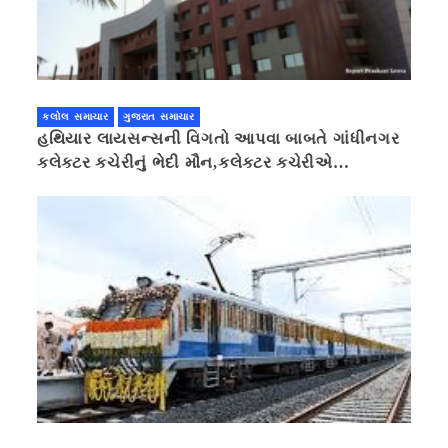
કલોલ સમાચાર
ગુજરાત સમાચાર
હથિયાર લાયસન્સની વિગતો આપવા બાબતે ગાંધીનગર
કલેક્ટર કચેરીનું ભેદી મૌન,કલેક્ટર કચેરીએ
પ્રાઈવસીનું બહાનું ધરી માહિતી છુપાવી