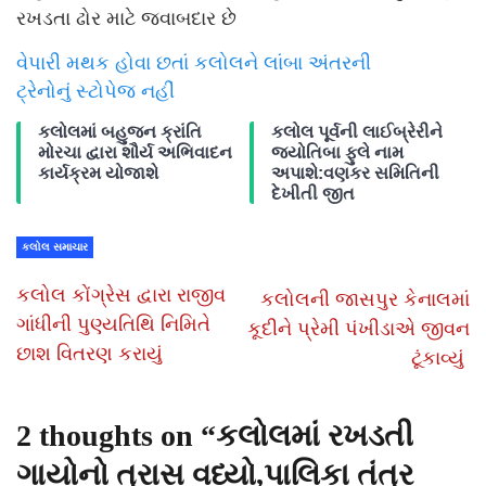
રખડતા ઢોર માટે જવાબદાર છે
વેપારી મથક હોવા છતાં કલોલને લાંબા અંતરની
ટ્રેનોનું સ્ટોપેજ નહીં
કલોલમાં બહુજન ક્રાંતિ
કલોલ પૂર્વની લાઈબ્રેરીને
મોરચા દ્વારા શૌર્ય અભિવાદન
જ્યોતિબા ફુલે નામ
કાર્યક્રમ યોજાશે
અપાશે:વણકર સમિતિની
દેખીતી જીત
કલોલ સમાચાર
કલોલ કોંગ્રેસ દ્વારા રાજીવ
કલોલની જાસપુર કેનાલમાં
ગાંધીની પુણ્યતિથિ નિમિતે
કૂદીને પ્રેમી પંખીડાએ જીવન
છાશ વિતરણ કરાયું
ટૂંકાવ્યું
2 thoughts on “
કલોલમાં રખડતી
ગાયોનો ત્રાસ વધ્યો,પાલિકા તંત્ર