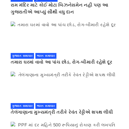
રામ મંદિર માટે કોઈ મોટા બિઝનેસમેન નહી પણ આ
ગુજરાતીએ આપ્યું સૌથી વધુ દાન
ગુજરાત સમાચાર
ભારત સમાચાર
તમારા ઘરમાં વાવો આ પાંચ છોડ, રોગ-બીમારી રહેશે દૂર
ગુજરાત સમાચાર
ભારત સમાચાર
તેલંગાણાના મુખ્યમંત્રી તરીકે રેવંત રેડ્ડીએ શપથ લીધી