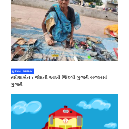
ગુજરાત સમાચાર
રમીલાબેન : જેમની આખી જિંદગી ગુજરી બજારમાં
ગુજરી