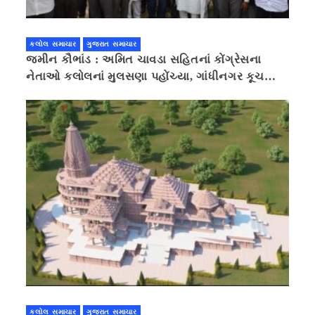
કલોલ સમાચાર
ગુજરાત સમાચાર
જમીન કૌભાંડ : અમિત ચાવડા સહિતનાં કોંગ્રેસના
નેતાઓ કલોલનાં મુલસણા પહોંચ્યા, ગાંધીનગર કૂચ
કરવાની ચિમકી
કલોલ સમાચાર
ગુજરાત સમાચાર