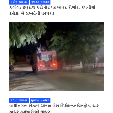
કલોલ સમાચાર
ગુજરાત સમાચાર
કલોલ: છત્રાલ-કડી રોડ પર ખાતર કૌભાંડ, કંપનીમાં
દરોડા, બે શખ્સોની ધરપકડ
કલોલ સમાચાર
ગુજરાત સમાચાર
ગાંધીનગર: સેક્ટર ચારમાં ગેસ સિલિન્ડર વિસ્ફોટ, ચાર
ફાયર કર્મચારીઓ ઘાયલ