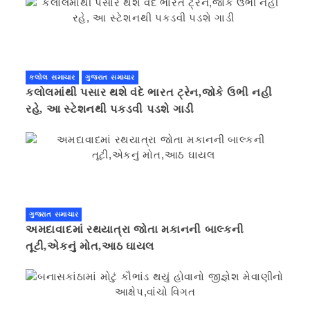
કલોલ સમાચાર
ગુજરાત સમાચાર
કલોલમાંથી પસાર થશે વંદે ભારત ટ્રેન,જોકે ઉભી નહી
રહે, આ સ્ટેશનથી પકડવી પડશે ગાડી
ગુજરાત સમાચાર
અમદાવાદમાં રથયાત્રા જોતા મકાનની બાલ્કની
તૂટી,એકનું મોત,આઠ ઘાયલ