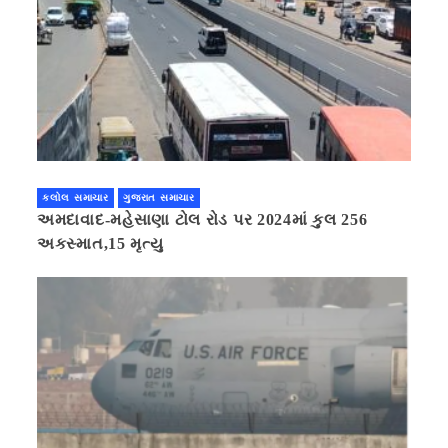
કલોલ સમાચાર
ગુજરાત સમાચાર
અમદાવાદ-મહેસાણા ટોલ રોડ પર 2024માં કુલ 256
અકસ્માત,15 મૃત્યુ