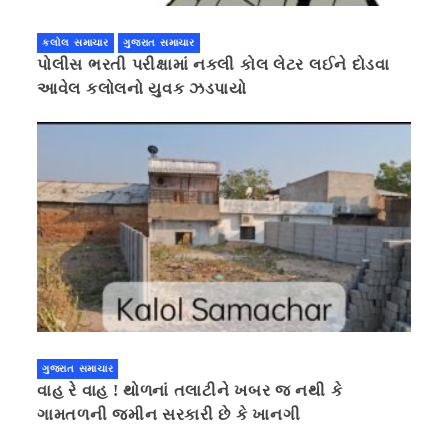
કલોલ સમાચાર
ગુજરાત સમાચાર
પોલીસ ભરતી પરીક્ષામાં નકલી કોલ લેટર લઈને દોડવા
આવેલ કલોલનો યુવક ઝડપાયો
ગુજરાત સમાચાર
વાહ રે વાહ ! થોળનાં તલાટીને ખબર જ નથી કે
ગામતળની જમીન સરકારી છે કે ખાનગી