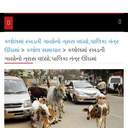
Toggle
navigation
કલોલમાં રખડતી ગાયોનો ત્રાસ વધ્યો,પાલિકા તંત્ર
ઊંઘમાં
>
કલોલ સમાચાર
>
કલોલમાં રખડતી
ગાયોનો ત્રાસ વધ્યો,પાલિકા તંત્ર ઊંઘમાં