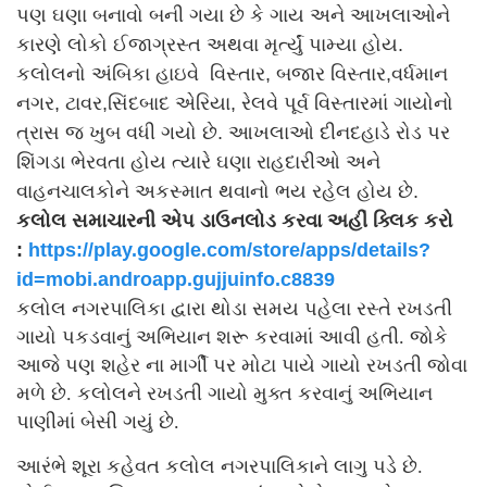
પણ ઘણા બનાવો બની ગયા છે કે ગાય અને આખલાઓને
કારણે લોકો ઈજાગ્રસ્ત અથવા મૃર્ત્યું પામ્યા હોય.
કલોલનો અંબિકા હાઇવે વિસ્તાર, બજાર વિસ્તાર,વર્ધમાન
નગર, ટાવર,સિંદબાદ એરિયા, રેલવે પૂર્વ વિસ્તારમાં ગાયોનો
ત્રાસ જ ખુબ વધી ગયો છે. આખલાઓ દીનદહાડે રોડ પર
શિંગડા ભેરવતા હોય ત્યારે ઘણા રાહદારીઓ અને
વાહનચાલકોને અકસ્માત થવાનો ભય રહેલ હોય છે.
કલોલ સમાચારની એપ ડાઉનલોડ કરવા અહીં ક્લિક કરો
:
https://play.google.com/store/apps/details?
id=mobi.androapp.gujjuinfo.c8839
કલોલ નગરપાલિકા દ્વારા થોડા સમય પહેલા રસ્તે રખડતી
ગાયો પકડવાનું અભિયાન શરૂ કરવામાં આવી હતી. જોકે
આજે પણ શહેર ના માર્ગી પર મોટા પાયે ગાયો રખડતી જોવા
મળે છે. કલોલને રખડતી ગાયો મુક્ત કરવાનું અભિયાન
પાણીમાં બેસી ગયું છે.
આરંભે શૂરા કહેવત કલોલ નગરપાલિકાને લાગુ પડે છે.