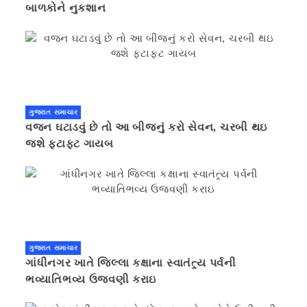
બાળકોને નુકશાન
ગુજરાત સમાચાર
વજન ઘટાડવું છે તો આ બીજનું કરો સેવન, ચરબી થઇ
જશે ફટાફટ ગાયબ
ગુજરાત સમાચાર
ગાંધીનગર ખાતે જિલ્લા કક્ષાના સ્વાતંત્ર્ય પર્વની
ભવ્યાતિભવ્ય ઉજવણી કરાઇ