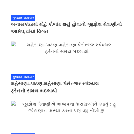
ગુજરાત સમાચાર
બનાસકાંઠામાં મોટું કૌભાંડ થયું હોવાનો જીજ્ઞેશ મેવાણીનો
આક્ષેપ,વાંચો વિગત
ગુજરાત સમાચાર
મહેસાણા-પાટણ-મહેસાણા પેસેન્જર સ્પેશ્યલ
ટ્રેનનો સમય બદલાયો