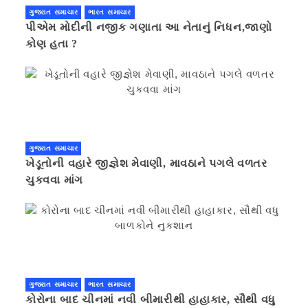
ગુજરાત સમાચાર
ભારત સમાચાર
પીએમ મોદીની નજીક ગણાતા આ નેતાનું નિધન,જાણો
કોણ હતા ?
ગુજરાત સમાચાર
ખેડૂતોની વહારે જીજ્ઞેશ મેવાણી, માવઠાને પગલે વળતર
ચુકવવા માંગ
ગુજરાત સમાચાર
ભારત સમાચાર
કોરોના બાદ ચીનમાં નવી બીમારીથી હાહાકાર, સૌથી વધુ