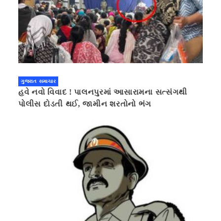
ગુજરાત સમાચાર
હવે નવો વિવાદ ! પાલનપુરમાં આસારામના સત્સંગથી
પોલીસ દોડતી થઈ, જામીન શરતોનો ભંગ