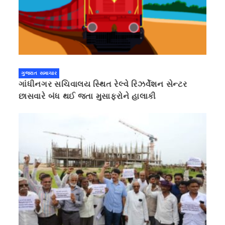
ગુજરાત સમાચાર
ગાંધીનગર સચિવાલય સ્થિત રેલ્વે રિઝર્વેશન સેન્ટર
છાસવારે બંધ થઈ જતા મુસાફરોને હાલાકી