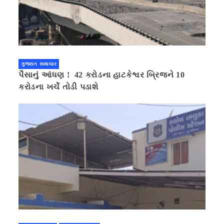
ગુજરાત સમાચાર
પૈસાનું આંધણ ! 42 કરોડના હાટકેશ્વર બ્રિજને 10
કરોડના ખર્ચે તોડી પડાશે