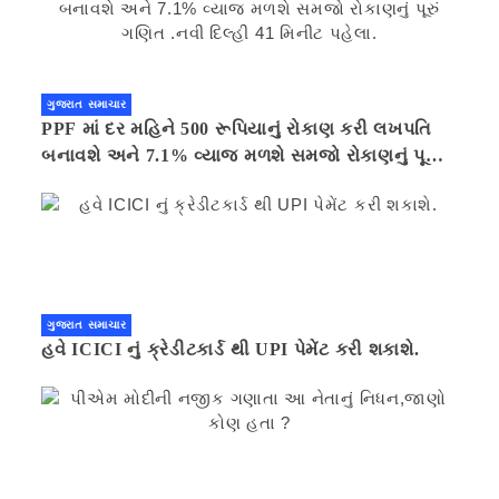
ગુજરાત સમાચાર
PPF માં દર મહિને 500 રૂપિયાનું રોકાણ કરી લખપતિ
બનાવશે અને 7.1% વ્યાજ મળશે સમજો રોકાણનું પૂરું
ગણિત .નવી દિલ્હી 41 મિનીટ પહેલા.
ગુજરાત સમાચાર
હવે ICICI નું ક્રેડીટકાર્ડ થી UPI પેમેંટ કરી શકાશે.