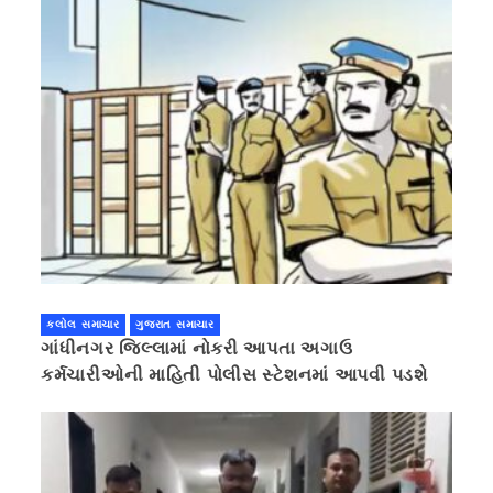
કલોલ સમાચાર
ગુજરાત સમાચાર
ગાંધીનગર જિલ્લામાં નોકરી આપતા અગાઉ
કર્મચારીઓની માહિતી પોલીસ સ્ટેશનમાં આપવી પડશે