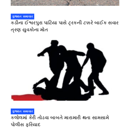
ગુજરાત સમાચાર
કડીના ઈશ્વરપુરા પાટિયા પાસે ટ્રકની ટક્કરે બાઈક સવાર
ત્રણ યુવકોના મોત
ગુજરાત સમાચાર
કલોલમાં કેરી તોડવા બાબતે મારામારી થતા સામસામે
પોલીસ ફરિયાદ