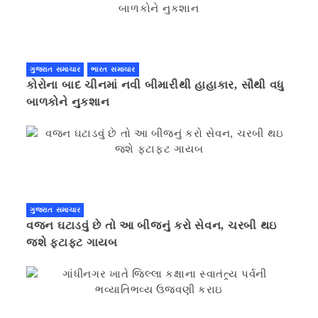
ગુજરાત સમાચાર
ભારત સમાચાર
કોરોના બાદ ચીનમાં નવી બીમારીથી હાહાકાર, સૌથી વધુ
બાળકોને નુકશાન
ગુજરાત સમાચાર
વજન ઘટાડવું છે તો આ બીજનું કરો સેવન, ચરબી થઇ
જશે ફટાફટ ગાયબ