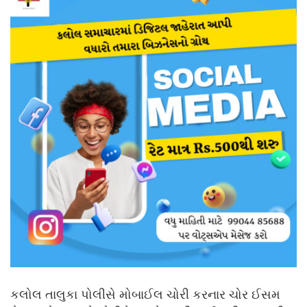
કલોલ તાલુકા પોલીસે મોબાઈલ ચોરી કરનાર ચોર ઈસમ