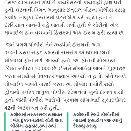
તેમજ મોબાઇલને શોધીને કાયદેસરની કાર્યવાહી હાથ ધરી
હતી. ઘટનાની વિગત અનુસાર છત્રાલ બીટના પોલીસ સ્ટાફ
કલોલ તાલુકા વિસ્તારમાં પેટ્રોલિંગ કરી રહ્યા હતા તે
દરમિયાન ખાનગી રાહે બાતમી મળી હતી કે ચોરીનો એક
મોબાઈલ ફોન વેચવાની ફિરાકમાં એક ઈસમ ફરી રહ્યો છે.
જેને પગલે પોલીસે તેને ઝડપીને ઈસમની અંગ
ઝડતી કરતા સફેદ કલરનો સેમસંગ એ 50 મોડલનો
મોબાઇલ ફોન મળી આવ્યો હતો. આ ફોનની મોબાઇલ
કિંમત રૂપિયા 10,000 છે. ઈસમે મોબાઈલ બાબતે પૂછપરછ
કરતા સમયે સંતોષકારક જવાબ આપ્યો ન હતો. જેને પગલે
મોબાઈલ બાબતે ખરાઈ કરતા આ મોબાઇલ ચોરી થયો
હોવાનો કલોલ તાલુકા પોલીસ સ્ટેશનમાં ગુનો દાખલ થયો
હતો. જેથી પોલીસે આરોપી પ્રકાશ સોમાભાઈ સુથાર ઉંમર
42ની અટકાયત કરી હતી.
કલોલમાં તસ્કરરાજ યથાવત
કલોલની રેલવે કોલોનીમાં
: બંધ દુકાન-ઘરોમાં ચોરી થતા
ખાડામાં ફસાયેલ આખલાનું
લોકોમાં ફફડાટ,ક્યાં ક્યાં
રેસ્ક્યુ કરાયું