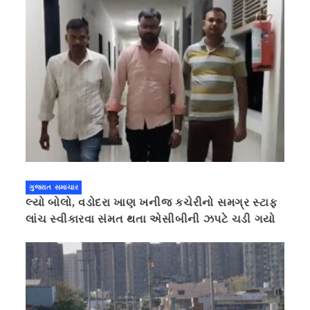
ગુજરાત સમાચાર
લ્યો બોલો, વડોદરા ખાણ ખનીજ કચેરીનો સમગ્ર સ્ટાફ
લાંચ સ્વીકારવા સંમત થતા એસીબીની ઝપટે ચડી ગયો