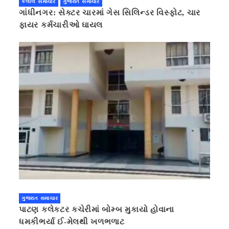
કલોલ સમાચાર
ગુજરાત સમાચાર
ગાંધીનગર: સેક્ટર ચારમાં ગેસ સિલિન્ડર વિસ્ફોટ, ચાર
ફાયર કર્મચારીઓ ઘાયલ
ગુજરાત સમાચાર
પાટણ કલેકટર કચેરીમાં બોમ્બ મુકાયો હોવાના
ધમકીભર્યા ઈ-મેલથી ખળભળાટ