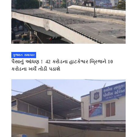
ગુજરાત સમાચાર
પૈસાનું આંધણ ! 42 કરોડના હાટકેશ્વર બ્રિજને 10
કરોડના ખર્ચે તોડી પડાશે