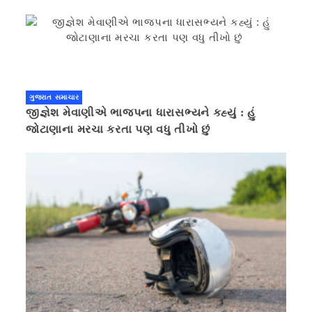
ગુજરાત સમાચાર
જીજ્ઞેશ મેવાણીએ ભાજપના ધારાસભ્યને કહ્યું : હું
જોટાણાના મરચા કરતા પણ વધુ તીખો છું