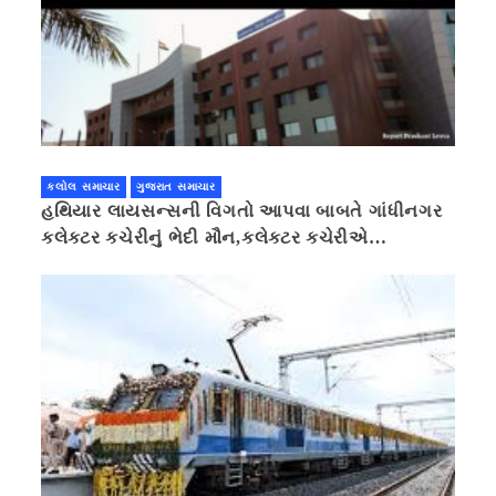
કલોલ સમાચાર
ગુજરાત સમાચાર
હથિયાર લાયસન્સની વિગતો આપવા બાબતે ગાંધીનગર
કલેક્ટર કચેરીનું ભેદી મૌન,કલેક્ટર કચેરીએ
પ્રાઈવસીનું બહાનું ધરી માહિતી છુપાવી