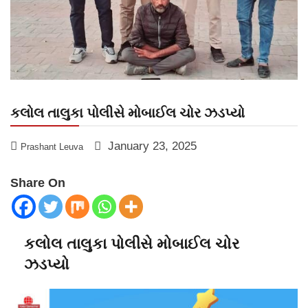
કલોલ તાલુકા પોલીસે મોબાઈલ ચોર ઝડપ્યો
January 23, 2025
Prashant Leuva
Share On
કલોલ તાલુકા પોલીસે મોબાઈલ ચોર
ઝડપ્યો