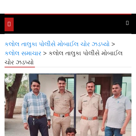
Toggle
navigation
કલોલ તાલુકા પોલીસે મોબાઈલ ચોર ઝડપ્યો
>
કલોલ સમાચાર
>
કલોલ તાલુકા પોલીસે મોબાઈલ
ચોર ઝડપ્યો