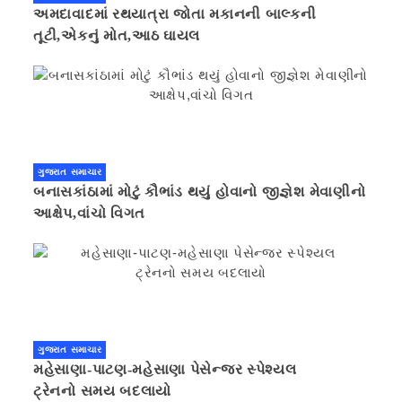
અમદાવાદમાં રથયાત્રા જોતા મકાનની બાલ્કની
તૂટી,એકનું મોત,આઠ ઘાયલ
ગુજરાત સમાચાર
બનાસકાંઠામાં મોટું કૌભાંડ થયું હોવાનો જીજ્ઞેશ મેવાણીનો
આક્ષેપ,વાંચો વિગત
ગુજરાત સમાચાર
મહેસાણા-પાટણ-મહેસાણા પેસેન્જર સ્પેશ્યલ
ટ્રેનનો સમય બદલાયો