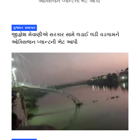
ગુજરાત સમાચાર
જીજ્ઞેશ મેવાણીએ સરકાર સામે લડાઈ લડી વડગામને
ઓક્સિજન પ્લાન્ટની ભેટ આપી