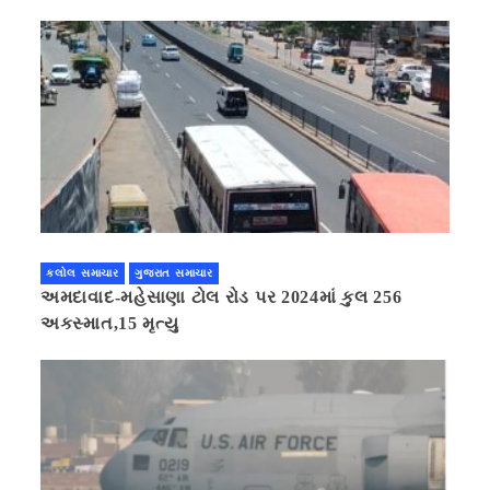
કલોલ સમાચાર
ગુજરાત સમાચાર
અમદાવાદ-મહેસાણા ટોલ રોડ પર 2024માં કુલ 256
અકસ્માત,15 મૃત્યુ