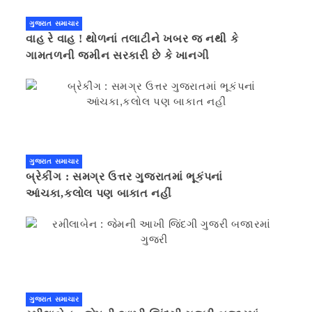
ગુજરાત સમાચાર
વાહ રે વાહ ! થોળનાં તલાટીને ખબર જ નથી કે
ગામતળની જમીન સરકારી છે કે ખાનગી
ગુજરાત સમાચાર
બ્રેકીંગ : સમગ્ર ઉત્તર ગુજરાતમાં ભૂકંપનાં
આંચકા,કલોલ પણ બાકાત નહીં
ગુજરાત સમાચાર