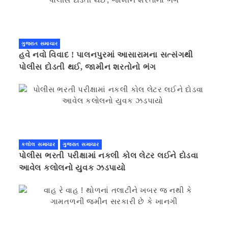
ગુજરાત સમાચાર
હવે નવો વિવાદ ! પાલનપુરમાં આસારામના સત્સંગથી
પોલીસ દોડતી થઈ, જામીન શરતોનો ભંગ
કલોલ સમાચાર
ગુજરાત સમાચાર
પોલીસ ભરતી પરીક્ષામાં નકલી કોલ લેટર લઈને દોડવા
આવેલ કલોલનો યુવક ઝડપાયો