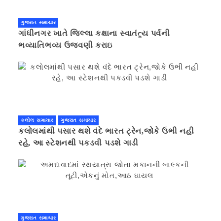
ગુજરાત સમાચાર
ગાંધીનગર ખાતે જિલ્લા કક્ષાના સ્વાતંત્ર્ય પર્વની
ભવ્યાતિભવ્ય ઉજવણી કરાઇ
કલોલ સમાચાર
ગુજરાત સમાચાર
કલોલમાંથી પસાર થશે વંદે ભારત ટ્રેન,જોકે ઉભી નહી
રહે, આ સ્ટેશનથી પકડવી પડશે ગાડી
ગુજરાત સમાચાર