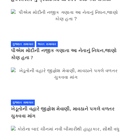
ગુજરાત સમાચાર
ભારત સમાચાર
પીએમ મોદીની નજીક ગણાતા આ નેતાનું નિધન,જાણો
કોણ હતા ?
ગુજરાત સમાચાર
ખેડૂતોની વહારે જીજ્ઞેશ મેવાણી, માવઠાને પગલે વળતર
ચુકવવા માંગ