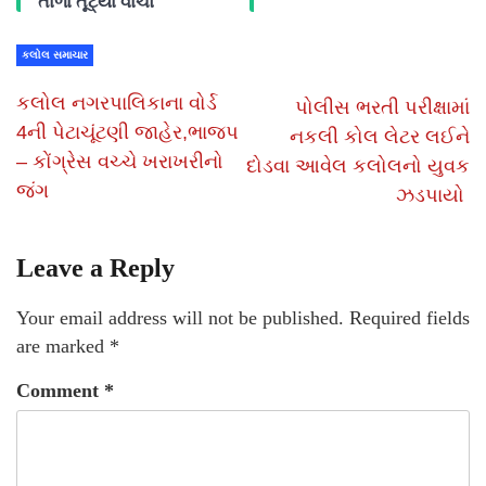
તાળા તૂટ્યા વાંચો
કલોલ સમાચાર
કલોલ નગરપાલિકાના વોર્ડ
પોલીસ ભરતી પરીક્ષામાં
4ની પેટાચૂંટણી જાહેર,ભાજપ
નકલી કોલ લેટર લઈને
– કોંગ્રેસ વચ્ચે ખરાખરીનો
દોડવા આવેલ કલોલનો યુવક
જંગ
ઝડપાયો
Leave a Reply
Your email address will not be published.
Required fields
are marked
*
Comment
*