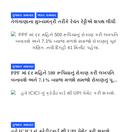
ગુજરાત સમાચાર
ભારત સમાચાર
તેલંગાણાના મુખ્યમંત્રી તરીકે રેવંત રેડ્ડીએ શપથ લીધી
ગુજરાત સમાચાર
PPF માં દર મહિને 500 રૂપિયાનું રોકાણ કરી લખપતિ
બનાવશે અને 7.1% વ્યાજ મળશે સમજો રોકાણનું પૂરું
ગણિત .નવી દિલ્હી 41 મિનીટ પહેલા.
ગુજરાત સમાચાર
હવે ICICI નું ક્રેડીટકાર્ડ થી UPI પેમેંટ કરી શકાશે.