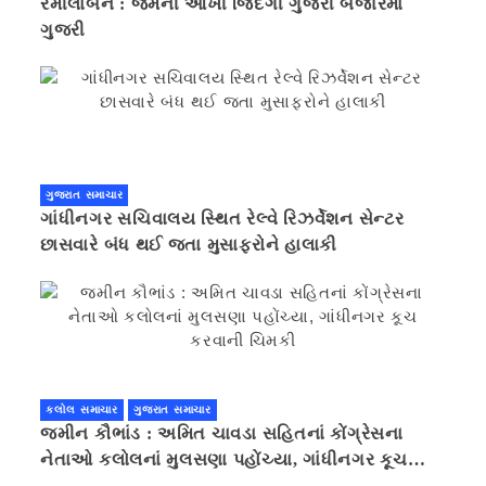
રમીલાબેન : જેમની આખી જિંદગી ગુજરી બજારમાં
ગુજરી
ગુજરાત સમાચાર
ગાંધીનગર સચિવાલય સ્થિત રેલ્વે રિઝર્વેશન સેન્ટર
છાસવારે બંધ થઈ જતા મુસાફરોને હાલાકી
કલોલ સમાચાર
ગુજરાત સમાચાર
જમીન કૌભાંડ : અમિત ચાવડા સહિતનાં કોંગ્રેસના
નેતાઓ કલોલનાં મુલસણા પહોંચ્યા, ગાંધીનગર કૂચ
કરવાની ચિમકી