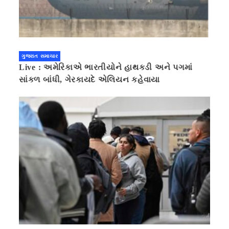
ગુજરાત સમાચાર
Live : અમેરિકાએ ભારતીયોને હાથકડી અને પગમાં
સાંકળ બાંધી, ગેરકાયદે એલિયન કહેવાયા