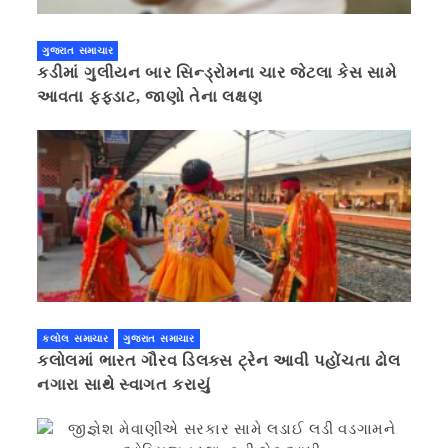
ગુજરાત સમાચાર
કડીમાં ગુલીયન બાર સિન્ડ્રોમના ચાર જેટલા કેસ સામે
આવતા ફફડાટ, જાણો તેના લક્ષણ
કલોલ સમાચાર
ગુજરાત સમાચાર
કલોલમાં ભારત ગૌરવ ડિલક્સ ટ્રેન આવી પહોંચતા ઢોલ
નગારા સાથે સ્વાગત કરાયું