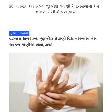
ગુજરાત સમાચાર
વડગામ ધારાસભ્ય જીગ્નેશ મેવાણી વિધાનસભામાં કેમ
આકરા પાણીએ થયા,વાંચો