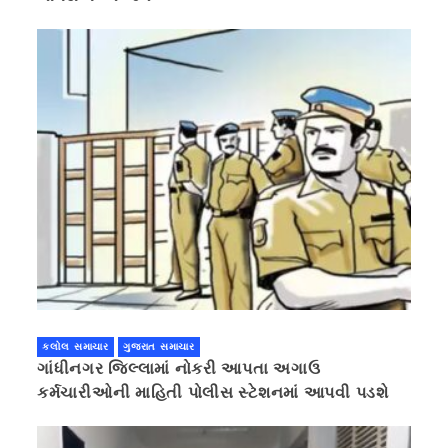
કલોલ સમાચાર
ગુજરાત સમાચાર
ગાંધીનગર જિલ્લામાં નોકરી આપતા અગાઉ
કર્મચારીઓની માહિતી પોલીસ સ્ટેશનમાં આપવી પડશે