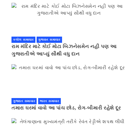
કલોલ સમાચાર
ગુજરાત સમાચાર
રામ મંદિર માટે કોઈ મોટા બિઝનેસમેન નહી પણ આ
ગુજરાતીએ આપ્યું સૌથી વધુ દાન
ગુજરાત સમાચાર
ભારત સમાચાર
તમારા ઘરમાં વાવો આ પાંચ છોડ, રોગ-બીમારી રહેશે દૂર