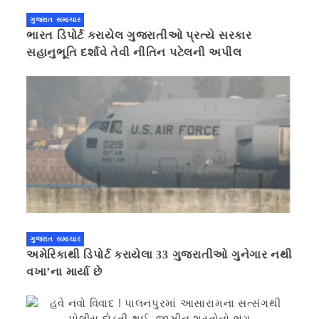
ગુજરાત સમાચાર
ભારત ડિપોર્ટ કરાયેલ ગુજરાતીઓ પ્રત્યે સરકાર
સહાનુભૂતિ દર્શાવે તેવી નીતિન પટેલની અપીલ
ગુજરાત સમાચાર
અમેરિકાથી ડિપોર્ટ કરાયેલા 33 ગુજરાતીઓ ગુનેગાર નથી
વખા’ના માર્યા છે