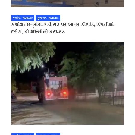
કલોલ સમાચાર
ગુજરાત સમાચાર
કલોલ: છત્રાલ-કડી રોડ પર ખાતર કૌભાંડ, કંપનીમાં
દરોડા, બે શખ્સોની ધરપકડ