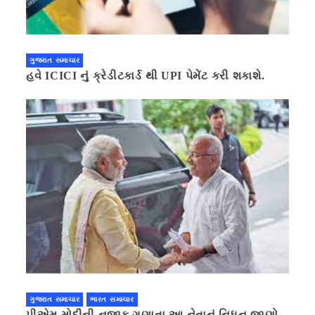
ગુજરાત સમાચાર
હવે ICICI નું ક્રેડીટકાર્ડ થી UPI પેમેંટ કરી શકાશે.
ગુજરાત સમાચાર
ભારત સમાચાર
પીએમ મોદીની નજીક ગણાતા આ નેતાનું નિધન,જાણો