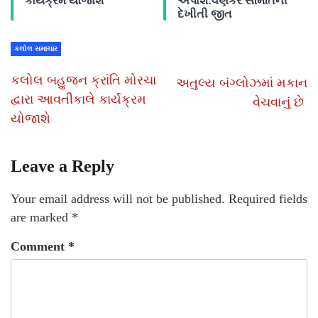
કાર્યક્રમ યોજાશે
અપાશે:વણકર સમિતિની
દેખીતી જીત
કલોલ સમાચાર
કલોલ બહુજન ક્રાંતિ મોરચા
અતુલ્ય બંગ્લોઝમાં મકાન
દ્વારા આવતીકાલે કાર્યક્રમ
વેચવાનું છે
યોજાશે
Leave a Reply
Your email address will not be published.
Required fields
are marked
*
Comment
*