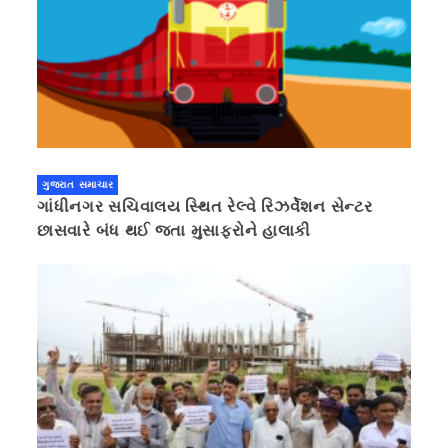
ગુજરાત સમાચાર
ગાંધીનગર સચિવાલય સ્થિત રેલ્વે રિઝર્વેશન સેન્ટર
છાસવારે બંધ થઈ જતા મુસાફરોને હાલાકી