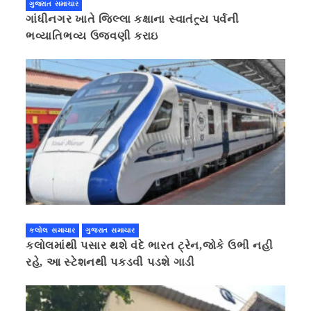
ગુજરાત સમાચાર
ગાંધીનગર ખાતે જિલ્લા કક્ષાના સ્વાતંત્ર્ય પર્વની
ભવ્યાતિભવ્ય ઉજવણી કરાઇ
કલોલ સમાચાર
ગુજરાત સમાચાર
કલોલમાંથી પસાર થશે વંદે ભારત ટ્રેન,જોકે ઉભી નહી
રહે, આ સ્ટેશનથી પકડવી પડશે ગાડી