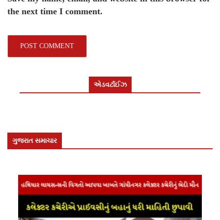
the next time I comment.
એડવર્ટાઈઝ
ગુજરાત સમાચાર