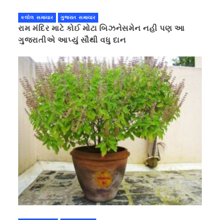
કલોલ સમાચાર
ગુજરાત સમાચાર
રામ મંદિર માટે કોઈ મોટા બિઝનેસમેન નહી પણ આ
ગુજરાતીએ આપ્યું સૌથી વધુ દાન