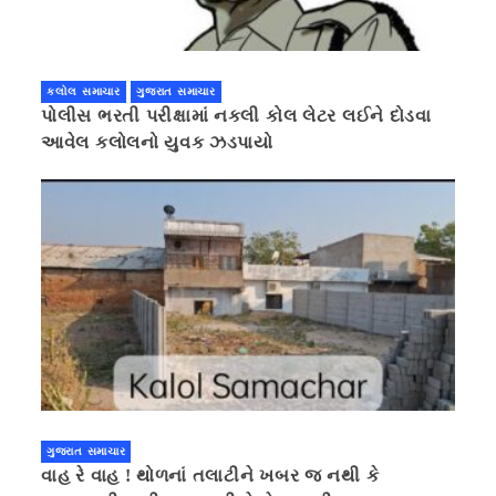
કલોલ સમાચાર
ગુજરાત સમાચાર
પોલીસ ભરતી પરીક્ષામાં નકલી કોલ લેટર લઈને દોડવા
આવેલ કલોલનો યુવક ઝડપાયો
ગુજરાત સમાચાર
વાહ રે વાહ ! થોળનાં તલાટીને ખબર જ નથી કે