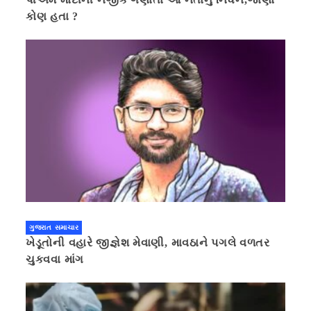
કોણ હતા ?
ગુજરાત સમાચાર
ખેડૂતોની વહારે જીજ્ઞેશ મેવાણી, માવઠાને પગલે વળતર
ચુકવવા માંગ