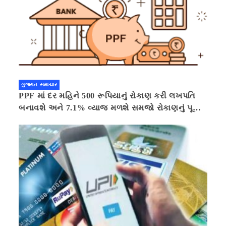
ગુજરાત સમાચાર
PPF માં દર મહિને 500 રૂપિયાનું રોકાણ કરી લખપતિ
બનાવશે અને 7.1% વ્યાજ મળશે સમજો રોકાણનું પૂરું
ગણિત .નવી દિલ્હી 41 મિનીટ પહેલા.