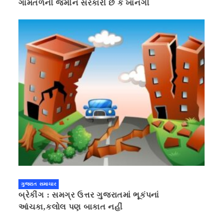
ગામતળની જમીન સરકારી છે કે ખાનગી
ગુજરાત સમાચાર
બ્રેકીંગ : સમગ્ર ઉત્તર ગુજરાતમાં ભૂકંપનાં
આંચકા,કલોલ પણ બાકાત નહીં