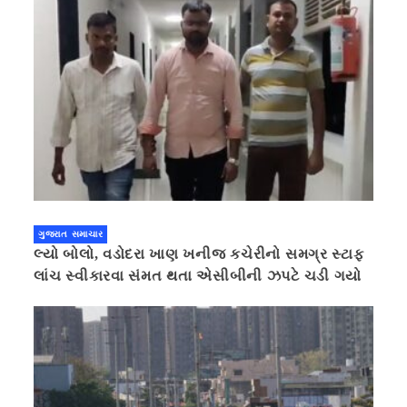
ગુજરાત સમાચાર
લ્યો બોલો, વડોદરા ખાણ ખનીજ કચેરીનો સમગ્ર સ્ટાફ
લાંચ સ્વીકારવા સંમત થતા એસીબીની ઝપટે ચડી ગયો