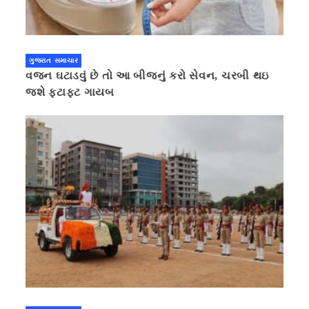
ગુજરાત સમાચાર
વજન ઘટાડવું છે તો આ બીજનું કરો સેવન, ચરબી થઇ
જશે ફટાફટ ગાયબ