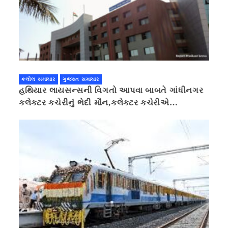
કલોલ સમાચાર
ગુજરાત સમાચાર
હથિયાર લાયસન્સની વિગતો આપવા બાબતે ગાંધીનગર
કલેક્ટર કચેરીનું ભેદી મૌન,કલેક્ટર કચેરીએ
પ્રાઈવસીનું બહાનું ધરી માહિતી છુપાવી