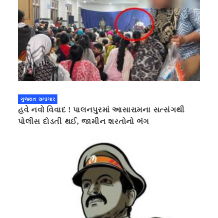
ગુજરાત સમાચાર
હવે નવો વિવાદ ! પાલનપુરમાં આસારામના સત્સંગથી
પોલીસ દોડતી થઈ, જામીન શરતોનો ભંગ