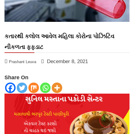
કતારથી કલોલ આવેલ મહિલા કોરોના પોઝિટિવ
નીકળતા ફફડાટ
December 8, 2021
Prashant Leuva
Share On