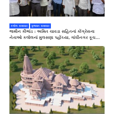
કલોલ સમાચાર
ગુજરાત સમાચાર
જમીન કૌભાંડ : અમિત ચાવડા સહિતનાં કોંગ્રેસના
નેતાઓ કલોલનાં મુલસણા પહોંચ્યા, ગાંધીનગર કૂચ
કરવાની ચિમકી