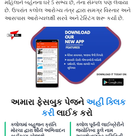
મહિલાને બહેનના ઘરે 5 સભ્ય છે, તેના સેમ્પલ પણ લેવાયા
છે. ઉપરાંત કલોલ આરોગ્ય તંત્ર દ્વારા સમગ્ર વિસ્તાર અને
આસપાસ આરોગ્યલક્ષી સરવે અને ટેસ્ટિંગ શરૂ કર્યા છે.
અમારા ફેસબુક પેજને
અહીં ક્લિક
કરી
લાઈક કરો
કલોલમાં બહુજન ક્રાંતિ
કલોલ પૂર્વની લાઈબ્રેરીને
મોરચા દ્વારા શૌર્ય અભિવાદન
જ્યોતિબા ફુલે નામ