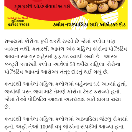
રાજ્યમાં કોરોના ફરી વકરી રહ્યો છે જેમાં કલોલ પણ
બાકાત નથી. કતારથી આવેલ એક મહિલા કોરોના પોઝિટિવ
આવતા સમગ્ર શહેરમાં ફફડાટ વ્યાપી ગયો છે. આરબ
કન્ટ્રી કતારથી કલોલ આવેલાં 58 વર્ષીય મહિલા કોરોના
પૉઝિટિવ આવતાં આરોગ્ય તંત્ર દોડતું થઈ ગયું છે.
કતારથી આવેલાં મહિલા કલોલમાં બહેનના ઘરે આવ્યાં હતાં,
જ્યાંથી પરત જવા માટે તેમણે કોરોના ટેસ્ટ કરાવ્યો હતો.
જેમાં તેઓ પોઝિટિવ આવતાં અમદાવાદ ખાતે દાખલ થયાં
છે.
કતારથી આવેલા મહિલા કલોલમાં અઠવાડિયા જેટલું રોકાયાં
હતાં. અહીં તેઓ 100થી વધુ લોકોના સંપર્કમાં આવ્યા હતા.