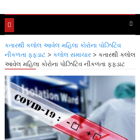
Toggle
navigation
કતારથી કલોલ આવેલ મહિલા કોરોના પોઝિટિવ
નીકળતા ફફડાટ
>
કલોલ સમાચાર
>
કતારથી કલોલ
આવેલ મહિલા કોરોના પોઝિટિવ નીકળતા ફફડાટ