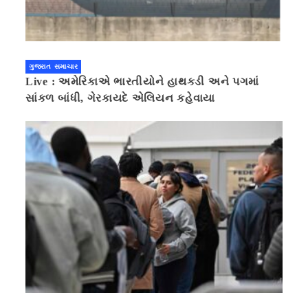
ગુજરાત સમાચાર
Live : અમેરિકાએ ભારતીયોને હાથકડી અને પગમાં
સાંકળ બાંધી, ગેરકાયદે એલિયન કહેવાયા