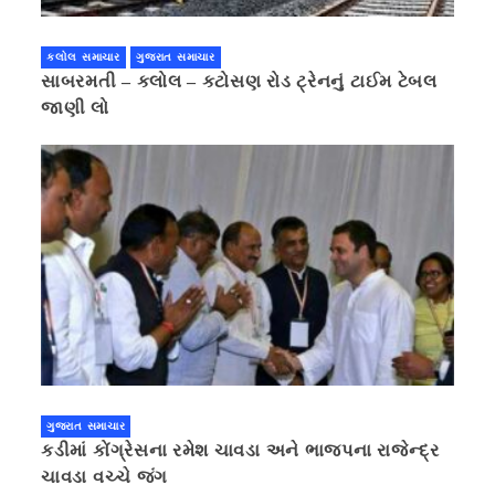
કલોલ સમાચાર
ગુજરાત સમાચાર
સાબરમતી – કલોલ – કટોસણ રોડ ટ્રેનનું ટાઈમ ટેબલ
જાણી લો
ગુજરાત સમાચાર
કડીમાં કોંગ્રેસના રમેશ ચાવડા અને ભાજપના રાજેન્દ્ર
ચાવડા વચ્ચે જંગ