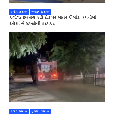
કલોલ સમાચાર
ગુજરાત સમાચાર
કલોલ: છત્રાલ-કડી રોડ પર ખાતર કૌભાંડ, કંપનીમાં
દરોડા, બે શખ્સોની ધરપકડ
કલોલ સમાચાર
ગુજરાત સમાચાર