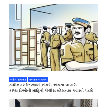
કલોલ સમાચાર
ગુજરાત સમાચાર
ગાંધીનગર જિલ્લામાં નોકરી આપતા અગાઉ
કર્મચારીઓની માહિતી પોલીસ સ્ટેશનમાં આપવી પડશે