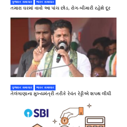
ગુજરાત સમાચાર
ભારત સમાચાર
તમારા ઘરમાં વાવો આ પાંચ છોડ, રોગ-બીમારી રહેશે દૂર
ગુજરાત સમાચાર
ભારત સમાચાર
તેલંગાણાના મુખ્યમંત્રી તરીકે રેવંત રેડ્ડીએ શપથ લીધી