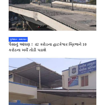
ગુજરાત સમાચાર
પૈસાનું આંધણ ! 42 કરોડના હાટકેશ્વર બ્રિજને 10
કરોડના ખર્ચે તોડી પડાશે