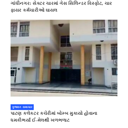
ગાંધીનગર: સેક્ટર ચારમાં ગેસ સિલિન્ડર વિસ્ફોટ, ચાર
ફાયર કર્મચારીઓ ઘાયલ
ગુજરાત સમાચાર
પાટણ કલેકટર કચેરીમાં બોમ્બ મુકાયો હોવાના
ધમકીભર્યા ઈ-મેલથી ખળભળાટ