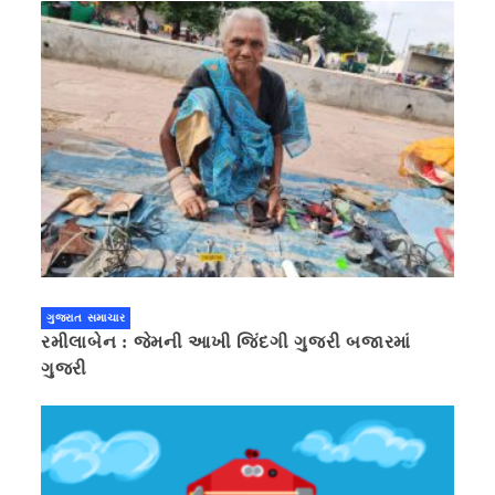
ગુજરાત સમાચાર
રમીલાબેન : જેમની આખી જિંદગી ગુજરી બજારમાં
ગુજરી