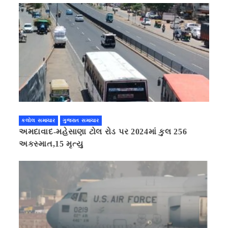
કલોલ સમાચાર
ગુજરાત સમાચાર
અમદાવાદ-મહેસાણા ટોલ રોડ પર 2024માં કુલ 256
અકસ્માત,15 મૃત્યુ