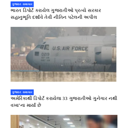
ગુજરાત સમાચાર
ભારત ડિપોર્ટ કરાયેલ ગુજરાતીઓ પ્રત્યે સરકાર
સહાનુભૂતિ દર્શાવે તેવી નીતિન પટેલની અપીલ
ગુજરાત સમાચાર
અમેરિકાથી ડિપોર્ટ કરાયેલા 33 ગુજરાતીઓ ગુનેગાર નથી
વખા’ના માર્યા છે