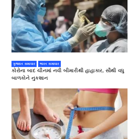
ગુજરાત સમાચાર
ભારત સમાચાર
કોરોના બાદ ચીનમાં નવી બીમારીથી હાહાકાર, સૌથી વધુ
બાળકોને નુકશાન