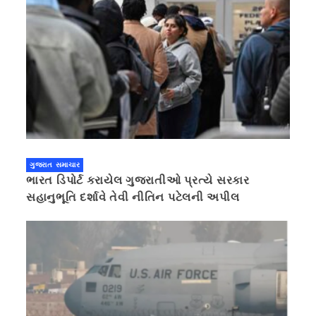
ગુજરાત સમાચાર
ભારત ડિપોર્ટ કરાયેલ ગુજરાતીઓ પ્રત્યે સરકાર
સહાનુભૂતિ દર્શાવે તેવી નીતિન પટેલની અપીલ