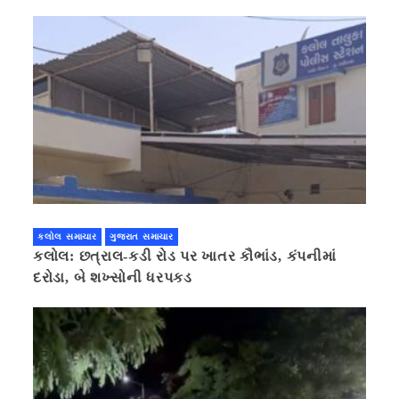
કલોલ સમાચાર
ગુજરાત સમાચાર
કલોલ: છત્રાલ-કડી રોડ પર ખાતર કૌભાંડ, કંપનીમાં
દરોડા, બે શખ્સોની ધરપકડ