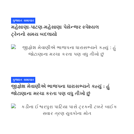
ગુજરાત સમાચાર
મહેસાણા-પાટણ-મહેસાણા પેસેન્જર સ્પેશ્યલ
ટ્રેનનો સમય બદલાયો
ગુજરાત સમાચાર
જીજ્ઞેશ મેવાણીએ ભાજપના ધારાસભ્યને કહ્યું : હું
જોટાણાના મરચા કરતા પણ વધુ તીખો છું