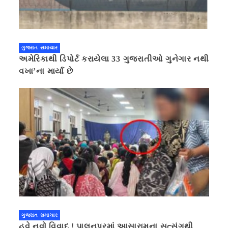
ગુજરાત સમાચાર
અમેરિકાથી ડિપોર્ટ કરાયેલા 33 ગુજરાતીઓ ગુનેગાર નથી
વખા’ના માર્યા છે
ગુજરાત સમાચાર
હવે નવો વિવાદ ! પાલનપુરમાં આસારામના સત્સંગથી