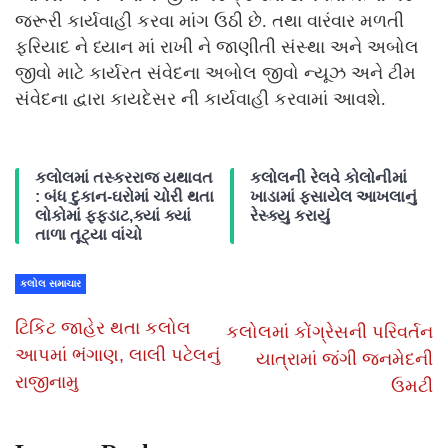
જરૂરી કાર્યવાહી કરવા માંગ ઉઠી છે. તથા વારંવાર મળતી
ફરિયાદ ને ધ્યાન માં રાખી ને જાણીતી સંસ્થા અને અબોલ
જીવો માટે કાર્યરત સંવેદના અબોલ જીવો ન્યૂઝ અને ટીમ
સંવેદના દ્વારા કાયદેસર ની કાર્યવાહી કરવામાં આવશે.
કલોલમાં તસ્કરરાજ યથાવત
કલોલની રેલવે કોલોનીમાં
: બંધ દુકાન-ઘરોમાં ચોરી થતા
ખાડામાં ફસાયેલ આખલાનું
લોકોમાં ફફડાટ,ક્યાં ક્યાં
રેસ્ક્યુ કરાયું
તાળા તૂટ્યા વાંચો
કલોલ સમાચાર
ટિકિટ જાહેર થતા કલોલ
કલોલમાં કોંગ્રેસની પરિવર્તન
આપમાં ભંગાણ, લાલી પટેલનું
યાત્રામાં જંગી જનમેદની
રાજીનામુ
ઉમટી