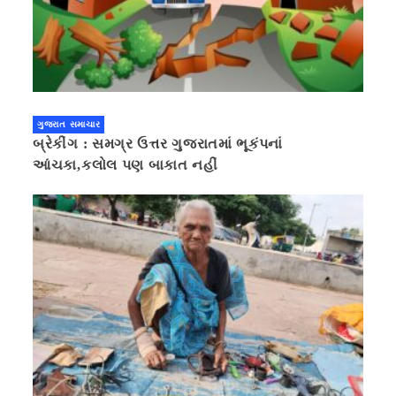
ગુજરાત સમાચાર
બ્રેકીંગ : સમગ્ર ઉત્તર ગુજરાતમાં ભૂકંપનાં
આંચકા,કલોલ પણ બાકાત નહીં