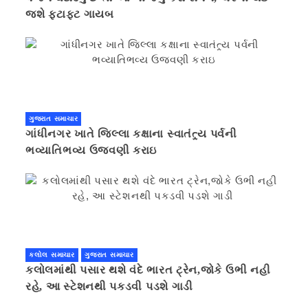
જશે ફટાફટ ગાયબ
ગુજરાત સમાચાર
ગાંધીનગર ખાતે જિલ્લા કક્ષાના સ્વાતંત્ર્ય પર્વની
ભવ્યાતિભવ્ય ઉજવણી કરાઇ
કલોલ સમાચાર
ગુજરાત સમાચાર
કલોલમાંથી પસાર થશે વંદે ભારત ટ્રેન,જોકે ઉભી નહી
રહે, આ સ્ટેશનથી પકડવી પડશે ગાડી