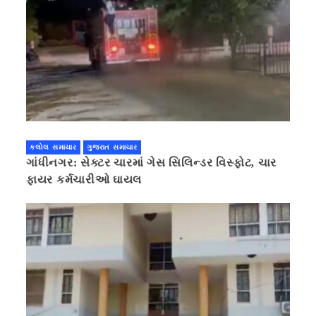
કલોલ સમાચાર
ગુજરાત સમાચાર
ગાંધીનગર: સેક્ટર ચારમાં ગેસ સિલિન્ડર વિસ્ફોટ, ચાર
ફાયર કર્મચારીઓ ઘાયલ