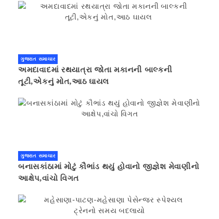
ગુજરાત સમાચાર
અમદાવાદમાં રથયાત્રા જોતા મકાનની બાલ્કની
તૂટી,એકનું મોત,આઠ ઘાયલ
ગુજરાત સમાચાર
બનાસકાંઠામાં મોટું કૌભાંડ થયું હોવાનો જીજ્ઞેશ મેવાણીનો
આક્ષેપ,વાંચો વિગત