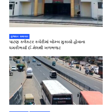
ગુજરાત સમાચાર
પાટણ કલેકટર કચેરીમાં બોમ્બ મુકાયો હોવાના
ધમકીભર્યા ઈ-મેલથી ખળભળાટ