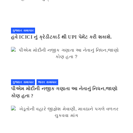
ગુજરાત સમાચાર
હવે ICICI નું ક્રેડીટકાર્ડ થી UPI પેમેંટ કરી શકાશે.
ગુજરાત સમાચાર
ભારત સમાચાર
પીએમ મોદીની નજીક ગણાતા આ નેતાનું નિધન,જાણો
કોણ હતા ?