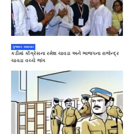
ગુજરાત સમાચાર
કડીમાં કોંગ્રેસના રમેશ ચાવડા અને ભાજપના રાજેન્દ્ર
ચાવડા વચ્ચે જંગ