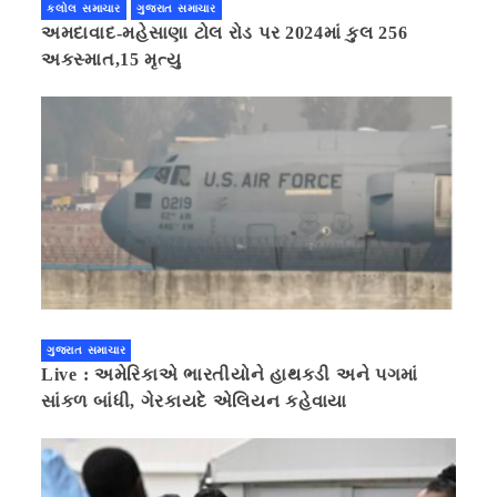
કલોલ સમાચાર
ગુજરાત સમાચાર
અમદાવાદ-મહેસાણા ટોલ રોડ પર 2024માં કુલ 256
અકસ્માત,15 મૃત્યુ
ગુજરાત સમાચાર
Live : અમેરિકાએ ભારતીયોને હાથકડી અને પગમાં
સાંકળ બાંધી, ગેરકાયદે એલિયન કહેવાયા