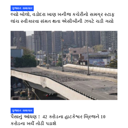
ગુજરાત સમાચાર
લ્યો બોલો, વડોદરા ખાણ ખનીજ કચેરીનો સમગ્ર સ્ટાફ
લાંચ સ્વીકારવા સંમત થતા એસીબીની ઝપટે ચડી ગયો
ગુજરાત સમાચાર
પૈસાનું આંધણ ! 42 કરોડના હાટકેશ્વર બ્રિજને 10
કરોડના ખર્ચે તોડી પડાશે