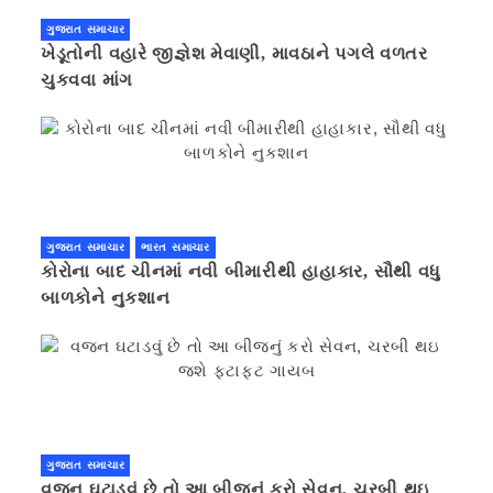
ગુજરાત સમાચાર
ખેડૂતોની વહારે જીજ્ઞેશ મેવાણી, માવઠાને પગલે વળતર
ચુકવવા માંગ
ગુજરાત સમાચાર
ભારત સમાચાર
કોરોના બાદ ચીનમાં નવી બીમારીથી હાહાકાર, સૌથી વધુ
બાળકોને નુકશાન
ગુજરાત સમાચાર
વજન ઘટાડવું છે તો આ બીજનું કરો સેવન, ચરબી થઇ