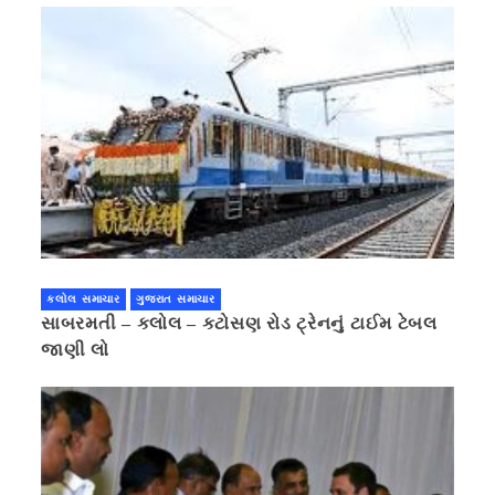
કલોલ સમાચાર
ગુજરાત સમાચાર
સાબરમતી – કલોલ – કટોસણ રોડ ટ્રેનનું ટાઈમ ટેબલ
જાણી લો