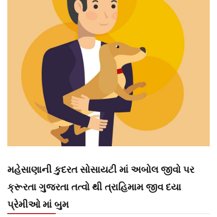
મહેસાણાની કુદરત સોસાયટી માં અબોલ જીવો પર
ક્રૂરતા ગુજરતા તત્વો થી ત્રાહિમામ જીવ દયા
પ્રેમીઓ માં બુમ