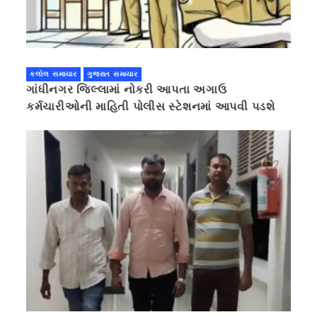
કલોલ સમાચાર
ગુજરાત સમાચાર
ગાંધીનગર જિલ્લામાં નોકરી આપતા અગાઉ
કર્મચારીઓની માહિતી પોલીસ સ્ટેશનમાં આપવી પડશે