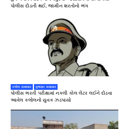
પોલીસ દોડતી થઈ, જામીન શરતોનો ભંગ
કલોલ સમાચાર
ગુજરાત સમાચાર
પોલીસ ભરતી પરીક્ષામાં નકલી કોલ લેટર લઈને દોડવા
આવેલ કલોલનો યુવક ઝડપાયો