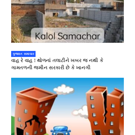
ગુજરાત સમાચાર
વાહ રે વાહ ! થોળનાં તલાટીને ખબર જ નથી કે
ગામતળની જમીન સરકારી છે કે ખાનગી