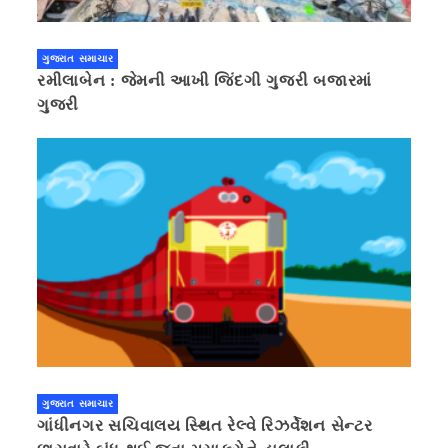
ગુજરાત સમાચાર
રમીલાબેન : જેમની આખી જિંદગી ગુજરી બજારમાં
ગુજરી
ગુજરાત સમાચાર
ગાંધીનગર સચિવાલય સ્થિત રેલ્વે રિઝર્વેશન સેન્ટર