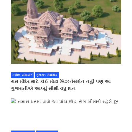
કલોલ સમાચાર
ગુજરાત સમાચાર
રામ મંદિર માટે કોઈ મોટા બિઝનેસમેન નહી પણ આ
ગુજરાતીએ આપ્યું સૌથી વધુ દાન