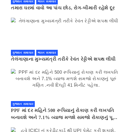
ગુજરાત સમાચાર
ભારત સમાચાર
તમારા ઘરમાં વાવો આ પાંચ છોડ, રોગ-બીમારી રહેશે દૂર
ગુજરાત સમાચાર
ભારત સમાચાર
તેલંગાણાના મુખ્યમંત્રી તરીકે રેવંત રેડ્ડીએ શપથ લીધી
ગુજરાત સમાચાર
PPF માં દર મહિને 500 રૂપિયાનું રોકાણ કરી લખપતિ
બનાવશે અને 7.1% વ્યાજ મળશે સમજો રોકાણનું પૂરું
ગણિત .નવી દિલ્હી 41 મિનીટ પહેલા.