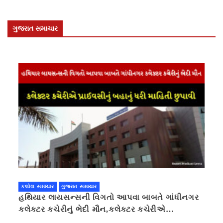
ગુજરાત સમાચાર
કલોલ સમાચાર
ગુજરાત સમાચાર
હથિયાર લાયસન્સની વિગતો આપવા બાબતે ગાંધીનગર
કલેક્ટર કચેરીનું ભેદી મૌન,કલેક્ટર કચેરીએ
પ્રાઈવસીનું બહાનું ધરી માહિતી છુપાવી