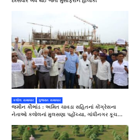
છાસવારે બંધ થઈ જતા મુસાફરોને હાલાકી
કલોલ સમાચાર
ગુજરાત સમાચાર
જમીન કૌભાંડ : અમિત ચાવડા સહિતનાં કોંગ્રેસના
નેતાઓ કલોલનાં મુલસણા પહોંચ્યા, ગાંધીનગર કૂચ
કરવાની ચિમકી