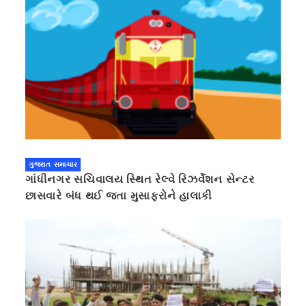
ગુજરાત સમાચાર
ગાંધીનગર સચિવાલય સ્થિત રેલ્વે રિઝર્વેશન સેન્ટર
છાસવારે બંધ થઈ જતા મુસાફરોને હાલાકી