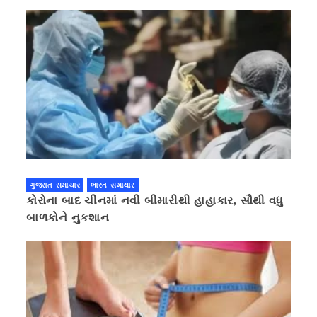
ગુજરાત સમાચાર
ભારત સમાચાર
કોરોના બાદ ચીનમાં નવી બીમારીથી હાહાકાર, સૌથી વધુ
બાળકોને નુકશાન