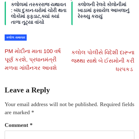
કલોલમાં તસ્કરરાજ યથાવત
કલોલની રેલવે કોલોનીમાં
: બંધ દુકાન-ઘરોમાં ચોરી થતા
ખાડામાં ફસાયેલ આખલાનું
લોકોમાં ફફડાટ,ક્યાં ક્યાં
રેસ્ક્યુ કરાયું
તાળા તૂટ્યા વાંચો
કલોલ સમાચાર
PM મોદીના માતા 100 વર્ષ
કલોલ પોલીસે વિદેશી દારૂના
પૂર્ણ કરશે, પ્રધાનમંત્રી
જથ્થા સાથે બે ઈસમોની કરી
મળવા ગાંધીનગર આવશે
ધરપકડ
Leave a Reply
Your email address will not be published.
Required fields
are marked
*
Comment
*