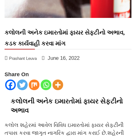
કલોલની અનેક ઇમારતોમાં ફાયર સેફ્ટીનો અભાવ,
કડક કાર્યવાહી કરવા માંગ
June 16, 2022
Prashant Leuva
Share On
કલોલની અનેક ઇમારતોમાં ફાયર સેફ્ટીનો
અભાવ
કલોલ શહેરમાં આવેલ વિવિધ ઇમારતોમાં ફાયર સેફટીની
તપાસ કરવા જાગૃત નાગરિક દ્વારા માંગ કરાઈ છે.શહેરની