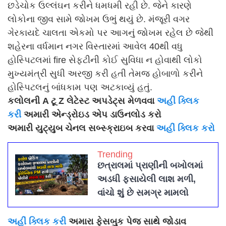
છડેચોક ઉલ્લંઘન કરીને ધમધમી રહી છે. જેને કારણે
લોકોના જીવ સામે જોખમ ઉભું થયું છે. મંજૂરી વગર
ગેરકાયદે ચાલતા એકમો પર આગનું જોખમ રહેલ છે જેથી
શહેરના વર્ધમાન નગર વિસ્તારમાં આવેલ 40થી વધુ
હોસ્પિટલમાં fire સેફટીની કોઈ સુવિધા ન હોવાથી લોકો
મુખ્યમંત્રી સુધી અરજી કરી હતી તેમજ હોબાળો કરીને
હોસ્પિટલનું બાંધકામ પણ અટકાવ્યું હતું.
કલોલની A ટૂ Z લેટેસ્ટ અપડેટ્સ મેળવવા
અહીં ક્લિક
કરી
અમારી એન્ડ્રોઇડ એપ ડાઉનલોડ કરો
અમારી યુટ્યુબ ચેનલ સબ્સ્ક્રાઇબ કરવા
અહીં ક્લિક કરો
Trending
છત્રાલમાં પ્રાણીની બખોલમાં
અડધી ફસાયેલી લાશ મળી,
વાંચો શું છે સમગ્ર મામલો
અહીં ક્લિક કરી
અમારા ફેસબુક પેજ સાથે જોડાવ