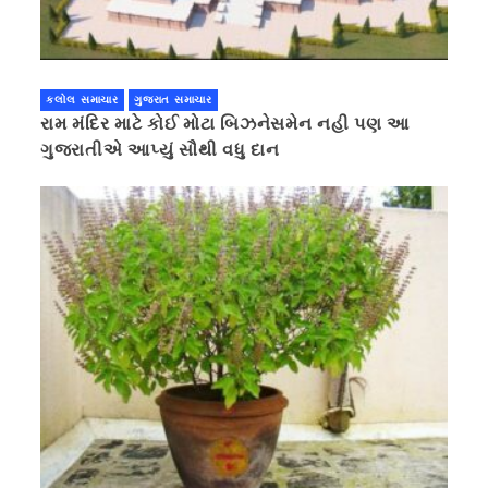
કલોલ સમાચાર
ગુજરાત સમાચાર
રામ મંદિર માટે કોઈ મોટા બિઝનેસમેન નહી પણ આ
ગુજરાતીએ આપ્યું સૌથી વધુ દાન