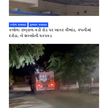
કલોલ સમાચાર
ગુજરાત સમાચાર
કલોલ: છત્રાલ-કડી રોડ પર ખાતર કૌભાંડ, કંપનીમાં
દરોડા, બે શખ્સોની ધરપકડ