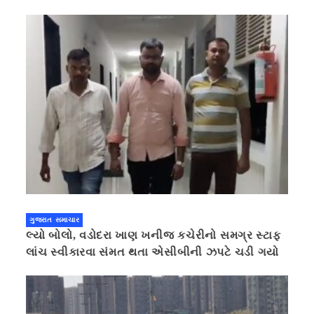
ગુજરાત સમાચાર
લ્યો બોલો, વડોદરા ખાણ ખનીજ કચેરીનો સમગ્ર સ્ટાફ
લાંચ સ્વીકારવા સંમત થતા એસીબીની ઝપટે ચડી ગયો