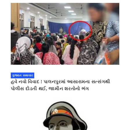
ગુજરાત સમાચાર
હવે નવો વિવાદ ! પાલનપુરમાં આસારામના સત્સંગથી
પોલીસ દોડતી થઈ, જામીન શરતોનો ભંગ