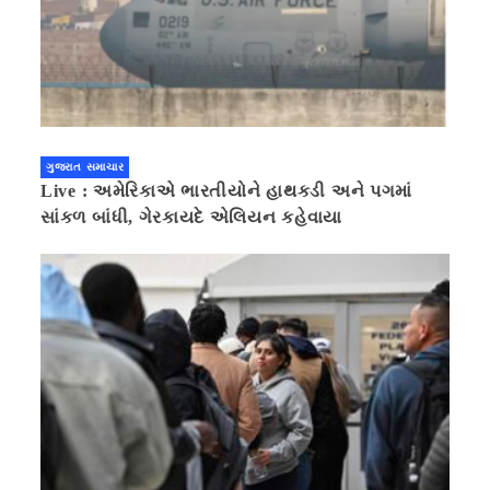
ગુજરાત સમાચાર
Live : અમેરિકાએ ભારતીયોને હાથકડી અને પગમાં
સાંકળ બાંધી, ગેરકાયદે એલિયન કહેવાયા