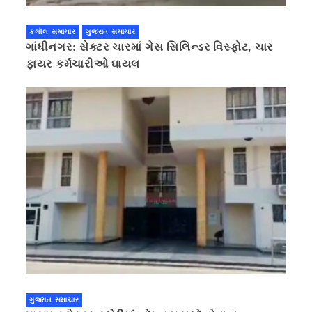
કલોલ સમાચાર
ગુજરાત સમાચાર
ગાંધીનગર: સેક્ટર ચારમાં ગેસ સિલિન્ડર વિસ્ફોટ, ચાર
ફાયર કર્મચારીઓ ઘાયલ
ગુજરાત સમાચાર