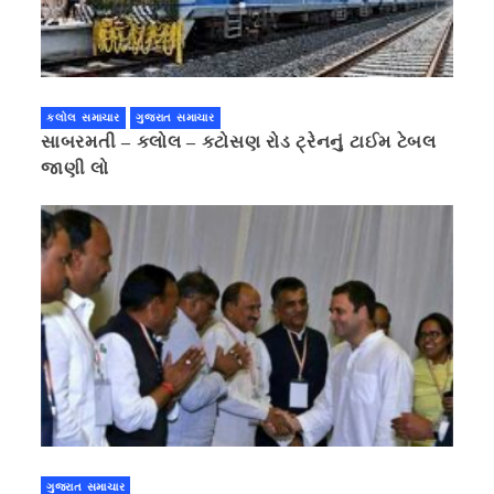
કલોલ સમાચાર
ગુજરાત સમાચાર
સાબરમતી – કલોલ – કટોસણ રોડ ટ્રેનનું ટાઈમ ટેબલ
જાણી લો
ગુજરાત સમાચાર