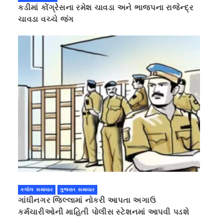
કડીમાં કોંગ્રેસના રમેશ ચાવડા અને ભાજપના રાજેન્દ્ર
ચાવડા વચ્ચે જંગ
કલોલ સમાચાર
ગુજરાત સમાચાર
ગાંધીનગર જિલ્લામાં નોકરી આપતા અગાઉ
કર્મચારીઓની માહિતી પોલીસ સ્ટેશનમાં આપવી પડશે