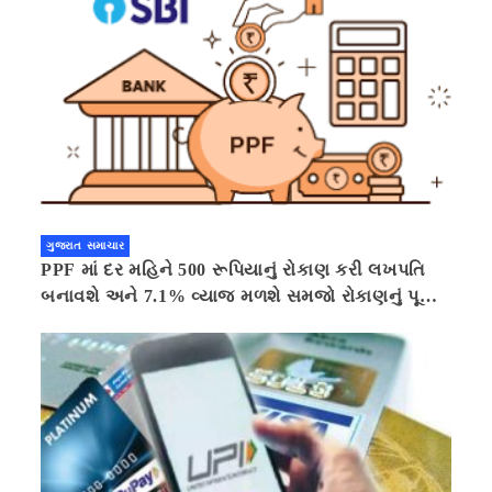
ગુજરાત સમાચાર
PPF માં દર મહિને 500 રૂપિયાનું રોકાણ કરી લખપતિ
બનાવશે અને 7.1% વ્યાજ મળશે સમજો રોકાણનું પૂરું
ગણિત .નવી દિલ્હી 41 મિનીટ પહેલા.