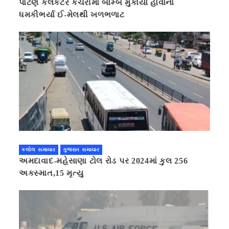
પાટણ કલેકટર કચેરીમાં બોમ્બ મુકાયો હોવાના
ધમકીભર્યા ઈ-મેલથી ખળભળાટ
કલોલ સમાચાર
ગુજરાત સમાચાર
અમદાવાદ-મહેસાણા ટોલ રોડ પર 2024માં કુલ 256
અકસ્માત,15 મૃત્યુ