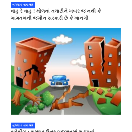
ગુજરાત સમાચાર
વાહ રે વાહ ! થોળનાં તલાટીને ખબર જ નથી કે
ગામતળની જમીન સરકારી છે કે ખાનગી
ગુજરાત સમાચાર
બ્રેકીંગ : સમગ્ર ઉત્તર ગુજરાતમાં ભૂકંપનાં