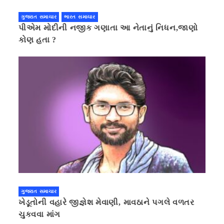
ગુજરાત સમાચાર
ભારત સમાચાર
પીએમ મોદીની નજીક ગણાતા આ નેતાનું નિધન,જાણો
કોણ હતા ?
ગુજરાત સમાચાર
ખેડૂતોની વહારે જીજ્ઞેશ મેવાણી, માવઠાને પગલે વળતર
ચુકવવા માંગ