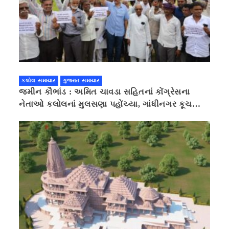
કલોલ સમાચાર
ગુજરાત સમાચાર
જમીન કૌભાંડ : અમિત ચાવડા સહિતનાં કોંગ્રેસના
નેતાઓ કલોલનાં મુલસણા પહોંચ્યા, ગાંધીનગર કૂચ
કરવાની ચિમકી