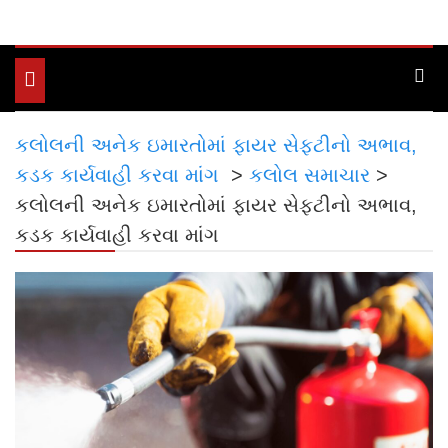
Toggle
navigation
કલોલની અનેક ઇમારતોમાં ફાયર સેફ્ટીનો અભાવ,
કડક કાર્યવાહી કરવા માંગ
>
કલોલ સમાચાર
>
કલોલની અનેક ઇમારતોમાં ફાયર સેફ્ટીનો અભાવ,
કડક કાર્યવાહી કરવા માંગ