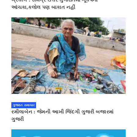
આંચકા,કલોલ પણ બાકાત નહીં
ગુજરાત સમાચાર
રમીલાબેન : જેમની આખી જિંદગી ગુજરી બજારમાં
ગુજરી