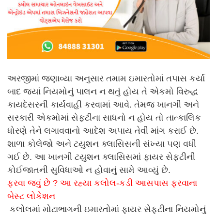
અરજીમાં જણાવ્યા અનુસાર તમામ ઇમારતોમાં તપાસ કર્યા
બાદ જ્યાં નિયમોનું પાલન ન થતું હોય તે એકમો વિરુદ્ધ
કાયદેસરની કાર્યવાહી કરવામાં આવે. તેમજ ખાનગી અને
સરકારી એકમોમાં સેફટીના સાધનો ન હોય તો તાત્કાલિક
ધોરણે તેને લગાવવાનો આદેશ અપાય તેવી માંગ કરાઈ છે.
શાળા કોલેજો અને ટયુશન ક્લાસિસની સંખ્યા પણ વધી
ગઈ છે. આ ખાનગી ટયુશન ક્લાસિસમાં ફાયર સેફટીની
કોઈજાતની સુવિધાઓ ન હોવાનું સામે આવ્યું છે.
ફરવા જવું છે ? આ રહ્યા કલોલ-કડી આસપાસ ફરવાના
બેસ્ટ લોકેશન
કલોલમાં મોટાભાગની ઇમારતોમાં ફાયર સેફટીના નિયમોનું