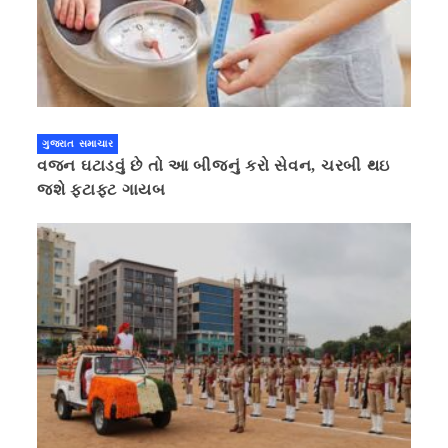
ગુજરાત સમાચાર
વજન ઘટાડવું છે તો આ બીજનું કરો સેવન, ચરબી થઇ
જશે ફટાફટ ગાયબ