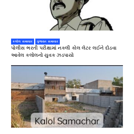
કલોલ સમાચાર
ગુજરાત સમાચાર
પોલીસ ભરતી પરીક્ષામાં નકલી કોલ લેટર લઈને દોડવા
આવેલ કલોલનો યુવક ઝડપાયો