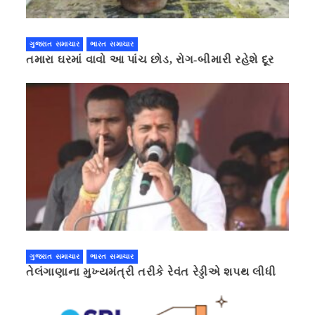
ગુજરાત સમાચાર
ભારત સમાચાર
તમારા ઘરમાં વાવો આ પાંચ છોડ, રોગ-બીમારી રહેશે દૂર
ગુજરાત સમાચાર
ભારત સમાચાર
તેલંગાણાના મુખ્યમંત્રી તરીકે રેવંત રેડ્ડીએ શપથ લીધી