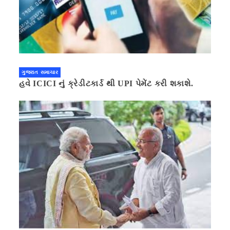
ગુજરાત સમાચાર
હવે ICICI નું ક્રેડીટકાર્ડ થી UPI પેમેંટ કરી શકાશે.