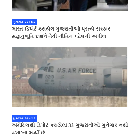
ગુજરાત સમાચાર
ભારત ડિપોર્ટ કરાયેલ ગુજરાતીઓ પ્રત્યે સરકાર
સહાનુભૂતિ દર્શાવે તેવી નીતિન પટેલની અપીલ
ગુજરાત સમાચાર
અમેરિકાથી ડિપોર્ટ કરાયેલા 33 ગુજરાતીઓ ગુનેગાર નથી
વખા’ના માર્યા છે