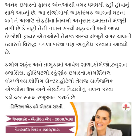
અનેક ઇમારતો ફાયર એનઓસી વગર ધમધમી રહી હોવાનું
સામે આવ્યું છે. આ સંજોગોમાં આકસ્મિક આગની ઘટના
બને તે અગાઉ સેફટીના નિયમો અનુસાર ઇમારતને મંજૂરી
મળી છે કે નહીં તેની તપાસ કરવી મહત્વની બની જાય
છે.જેથી ફાયર એનઓસી તેમજ અન્ય મંજૂરી વગર ચાલતી
ઇમારતો વિરુદ્ધ પગલા ભરવા પણ અનુરોધ કરવામાં આવ્યો
છે.
કલોલ શહેર અને તાલુકામાં આવેલ શાળા,કોલેજો,ટયુશન
ક્લાસિસ, હોસ્પિટલો,રહેણાંક ઇમારતો,કોમર્શિયલ
કોમ્પ્લેક્સ,શોપિંગ સેન્ટર,હોટેલો તેમજ સાર્વજનિક
એકમોમાં fire અને સેફટીના નિયમોનું પાલન કરવા
કલેક્ટર સમક્ષ રજૂઆત કરાઈ છે.