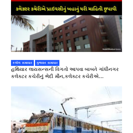
કલોલ સમાચાર
ગુજરાત સમાચાર
હથિયાર લાયસન્સની વિગતો આપવા બાબતે ગાંધીનગર
કલેક્ટર કચેરીનું ભેદી મૌન,કલેક્ટર કચેરીએ
પ્રાઈવસીનું બહાનું ધરી માહિતી છુપાવી