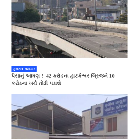
ગુજરાત સમાચાર
પૈસાનું આંધણ ! 42 કરોડના હાટકેશ્વર બ્રિજને 10
કરોડના ખર્ચે તોડી પડાશે