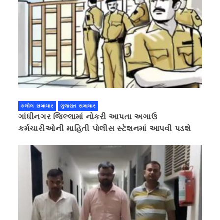
કલોલ સમાચાર
ગુજરાત સમાચાર
ગાંધીનગર જિલ્લામાં નોકરી આપતા અગાઉ
કર્મચારીઓની માહિતી પોલીસ સ્ટેશનમાં આપવી પડશે