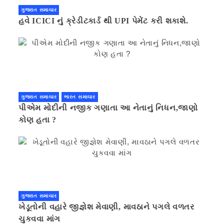
ગુજરાત સમાચાર
હવે ICICI નું ક્રેડીટકાર્ડ થી UPI પેમેંટ કરી શકાશે.
ગુજરાત સમાચાર
ભારત સમાચાર
પીએમ મોદીની નજીક ગણાતા આ નેતાનું નિધન,જાણો
કોણ હતા ?
ગુજરાત સમાચાર
ખેડૂતોની વહારે જીજ્ઞેશ મેવાણી, માવઠાને પગલે વળતર
ચુકવવા માંગ