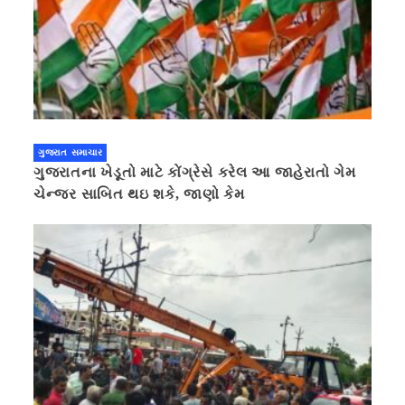
ગુજરાત સમાચાર
ગુજરાતના ખેડૂતો માટે કોંગ્રેસે કરેલ આ જાહેરાતો ગેમ
ચેન્જર સાબિત થઇ શકે, જાણો કેમ