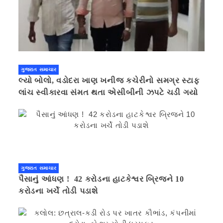
ગુજરાત સમાચાર
લ્યો બોલો, વડોદરા ખાણ ખનીજ કચેરીનો સમગ્ર સ્ટાફ
લાંચ સ્વીકારવા સંમત થતા એસીબીની ઝપટે ચડી ગયો
ગુજરાત સમાચાર
પૈસાનું આંધણ ! 42 કરોડના હાટકેશ્વર બ્રિજને 10
કરોડના ખર્ચે તોડી પડાશે