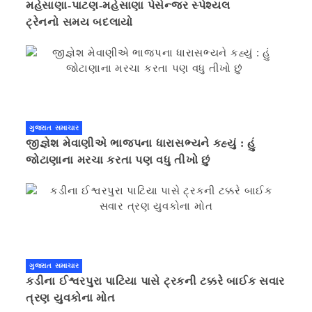
મહેસાણા-પાટણ-મહેસાણા પેસેન્જર સ્પેશ્યલ
ટ્રેનનો સમય બદલાયો
ગુજરાત સમાચાર
જીજ્ઞેશ મેવાણીએ ભાજપના ધારાસભ્યને કહ્યું : હું
જોટાણાના મરચા કરતા પણ વધુ તીખો છું
ગુજરાત સમાચાર
કડીના ઈશ્વરપુરા પાટિયા પાસે ટ્રકની ટક્કરે બાઈક સવાર
ત્રણ યુવકોના મોત