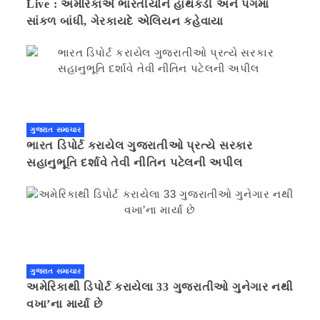
Live : અમેરિકાએ ભારતીયોને હાથકડી અને પગમાં
સાંકળ બાંધી, ગેરકાયદે એલિયન કહેવાયા
ગુજરાત સમાચાર
ભારત ડિપોર્ટ કરાયેલ ગુજરાતીઓ પ્રત્યે સરકાર
સહાનુભૂતિ દર્શાવે તેવી નીતિન પટેલની અપીલ
ગુજરાત સમાચાર
અમેરિકાથી ડિપોર્ટ કરાયેલા 33 ગુજરાતીઓ ગુનેગાર નથી
વખા’ના માર્યા છે