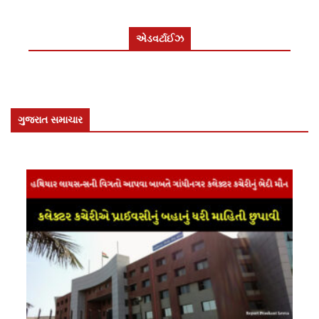
એડવર્ટાઈઝ
ગુજરાત સમાચાર