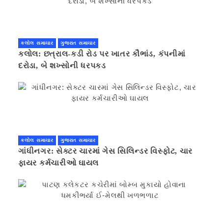
કલોલ સમાચાર
ગુજરાત સમાચાર
કલોલ: છત્રાલ-કડી રોડ પર ખાતર કૌભાંડ, કંપનીમાં
દરોડા, બે શખ્સોની ધરપકડ
કલોલ સમાચાર
ગુજરાત સમાચાર
ગાંધીનગર: સેક્ટર ચારમાં ગેસ સિલિન્ડર વિસ્ફોટ, ચાર
ફાયર કર્મચારીઓ ઘાયલ