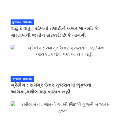
ગુજરાત સમાચાર
વાહ રે વાહ ! થોળનાં તલાટીને ખબર જ નથી કે
ગામતળની જમીન સરકારી છે કે ખાનગી
ગુજરાત સમાચાર
બ્રેકીંગ : સમગ્ર ઉત્તર ગુજરાતમાં ભૂકંપનાં
આંચકા,કલોલ પણ બાકાત નહીં