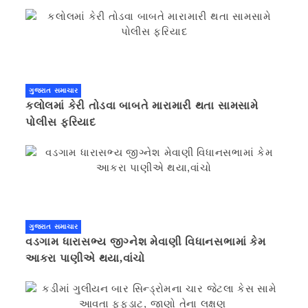
ગુજરાત સમાચાર
કલોલમાં કેરી તોડવા બાબતે મારામારી થતા સામસામે
પોલીસ ફરિયાદ
ગુજરાત સમાચાર
વડગામ ધારાસભ્ય જીગ્નેશ મેવાણી વિધાનસભામાં કેમ
આકરા પાણીએ થયા,વાંચો