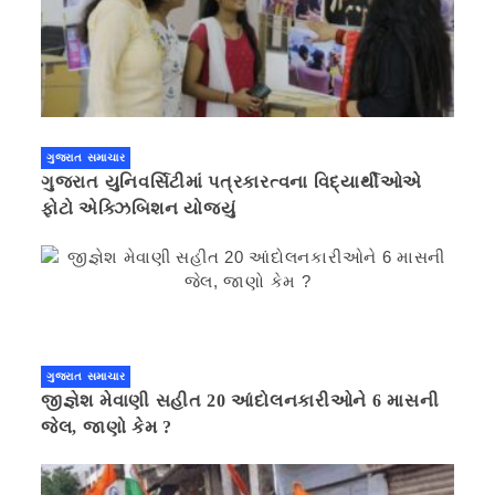
ગુજરાત સમાચાર
ગુજરાત યુનિવર્સિટીમાં પત્રકારત્વના વિદ્યાર્થીઓએ
ફોટો એક્ઝિબિશન યોજ્યું
ગુજરાત સમાચાર
જીજ્ઞેશ મેવાણી સહીત 20 આંદોલનકારીઓને 6 માસની
જેલ, જાણો કેમ ?