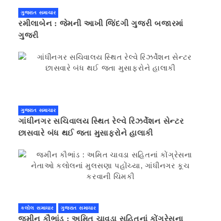
ગુજરાત સમાચાર
રમીલાબેન : જેમની આખી જિંદગી ગુજરી બજારમાં
ગુજરી
ગુજરાત સમાચાર
ગાંધીનગર સચિવાલય સ્થિત રેલ્વે રિઝર્વેશન સેન્ટર
છાસવારે બંધ થઈ જતા મુસાફરોને હાલાકી
કલોલ સમાચાર
ગુજરાત સમાચાર
જમીન કૌભાંડ : અમિત ચાવડા સહિતનાં કોંગ્રેસના