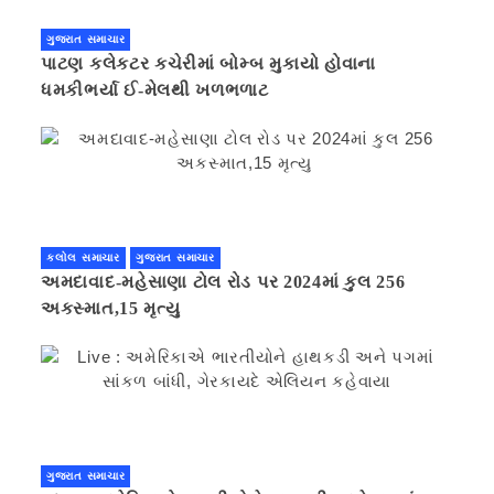
ગુજરાત સમાચાર
પાટણ કલેકટર કચેરીમાં બોમ્બ મુકાયો હોવાના
ધમકીભર્યા ઈ-મેલથી ખળભળાટ
કલોલ સમાચાર
ગુજરાત સમાચાર
અમદાવાદ-મહેસાણા ટોલ રોડ પર 2024માં કુલ 256
અકસ્માત,15 મૃત્યુ
ગુજરાત સમાચાર