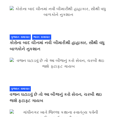
ગુજરાત સમાચાર
ભારત સમાચાર
કોરોના બાદ ચીનમાં નવી બીમારીથી હાહાકાર, સૌથી વધુ
બાળકોને નુકશાન
ગુજરાત સમાચાર
વજન ઘટાડવું છે તો આ બીજનું કરો સેવન, ચરબી થઇ
જશે ફટાફટ ગાયબ