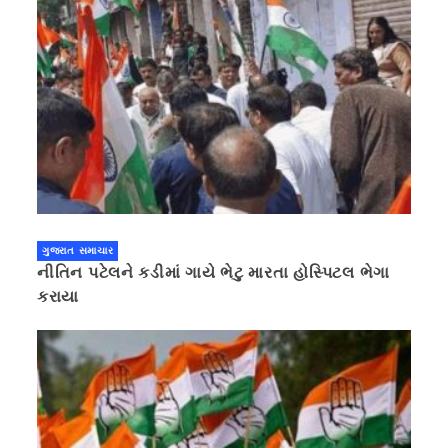
ગુજરાત સમાચાર
નીતિન પટેલને કડીમાં ગાયે ભેટુ મારતા હોસ્પિટલ ભેગા
કરાયા