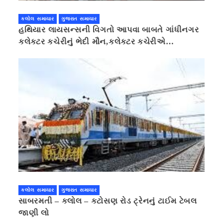
કલોલ સમાચાર
ગુજરાત સમાચાર
હથિયાર લાયસન્સની વિગતો આપવા બાબતે ગાંધીનગર
કલેક્ટર કચેરીનું ભેદી મૌન,કલેક્ટર કચેરીએ
પ્રાઈવસીનું બહાનું ધરી માહિતી છુપાવી
કલોલ સમાચાર
ગુજરાત સમાચાર
સાબરમતી – કલોલ – કટોસણ રોડ ટ્રેનનું ટાઈમ ટેબલ
જાણી લો