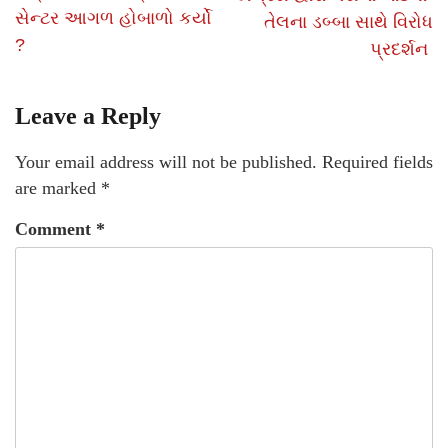
સેન્ટર આગળ હોબાળો કર્યો
તેલના ડબ્બા સાથે વિરોધ
?
પ્રદર્શન
Leave a Reply
Your email address will not be published.
Required fields
are marked
*
Comment
*