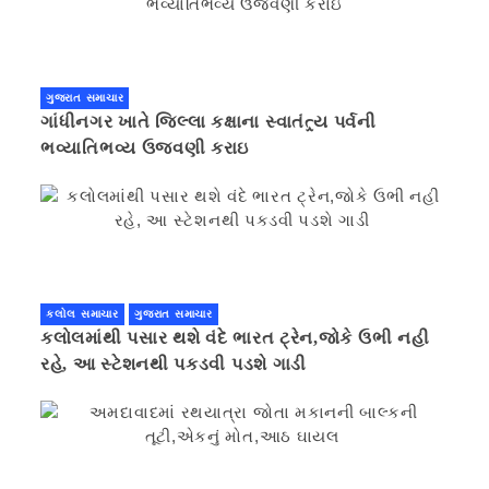
ગુજરાત સમાચાર
ગાંધીનગર ખાતે જિલ્લા કક્ષાના સ્વાતંત્ર્ય પર્વની
ભવ્યાતિભવ્ય ઉજવણી કરાઇ
કલોલ સમાચાર
ગુજરાત સમાચાર
કલોલમાંથી પસાર થશે વંદે ભારત ટ્રેન,જોકે ઉભી નહી
રહે, આ સ્ટેશનથી પકડવી પડશે ગાડી