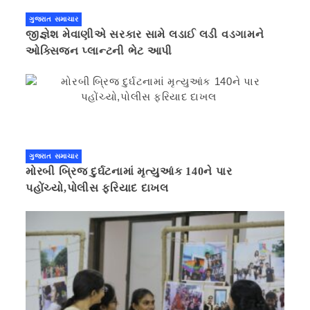
ગુજરાત સમાચાર
જીજ્ઞેશ મેવાણીએ સરકાર સામે લડાઈ લડી વડગામને
ઓક્સિજન પ્લાન્ટની ભેટ આપી
ગુજરાત સમાચાર
મોરબી બ્રિજ દુર્ઘટનામાં મૃત્યુઆંક 140ને પાર
પહોંચ્યો,પોલીસ ફરિયાદ દાખલ