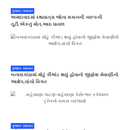
ગુજરાત સમાચાર
અમદાવાદમાં રથયાત્રા જોતા મકાનની બાલ્કની
તૂટી,એકનું મોત,આઠ ઘાયલ
ગુજરાત સમાચાર
બનાસકાંઠામાં મોટું કૌભાંડ થયું હોવાનો જીજ્ઞેશ મેવાણીનો
આક્ષેપ,વાંચો વિગત
ગુજરાત સમાચાર