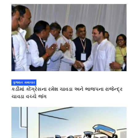
ગુજરાત સમાચાર
કડીમાં કોંગ્રેસના રમેશ ચાવડા અને ભાજપના રાજેન્દ્ર
ચાવડા વચ્ચે જંગ