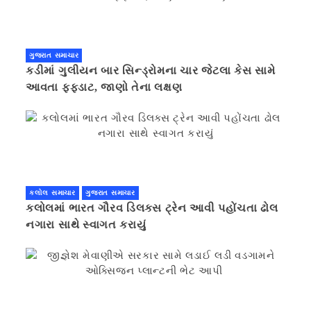
ગુજરાત સમાચાર
કડીમાં ગુલીયન બાર સિન્ડ્રોમના ચાર જેટલા કેસ સામે
આવતા ફફડાટ, જાણો તેના લક્ષણ
કલોલ સમાચાર
ગુજરાત સમાચાર
કલોલમાં ભારત ગૌરવ ડિલક્સ ટ્રેન આવી પહોંચતા ઢોલ
નગારા સાથે સ્વાગત કરાયું