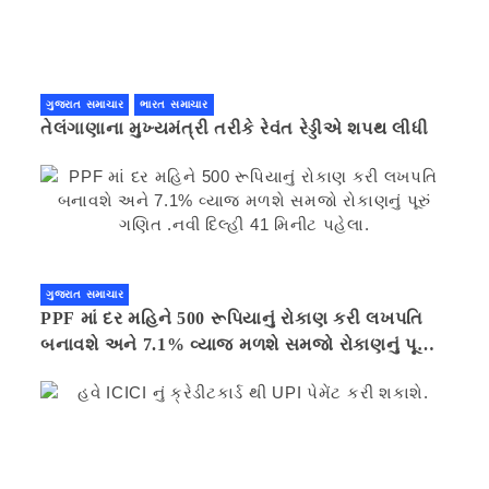
ગુજરાત સમાચાર
ભારત સમાચાર
તેલંગાણાના મુખ્યમંત્રી તરીકે રેવંત રેડ્ડીએ શપથ લીધી
ગુજરાત સમાચાર
PPF માં દર મહિને 500 રૂપિયાનું રોકાણ કરી લખપતિ
બનાવશે અને 7.1% વ્યાજ મળશે સમજો રોકાણનું પૂરું
ગણિત .નવી દિલ્હી 41 મિનીટ પહેલા.