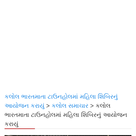
કલોલ ભારતમાતા ટાઉનહોલમાં મહિલા શિબિરનું
આયોજન કરાયું
>
કલોલ સમાચાર
>
કલોલ
ભારતમાતા ટાઉનહોલમાં મહિલા શિબિરનું આયોજન
કરાયું