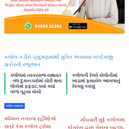
કલોલ-કડીને પ્રદુષણમાંથી મુક્તિ અપાવવા બળદેવજી
ઠાકોરની રજૂઆત
કલોલમાં તસ્કરરાજ યથાવત
કલોલની રેલવે કોલોનીમાં
: બંધ દુકાન-ઘરોમાં ચોરી થતા
ખાડામાં ફસાયેલ આખલાનું
લોકોમાં ફફડાટ,ક્યાં ક્યાં
રેસ્ક્યુ કરાયું
તાળા તૂટ્યા વાંચો
કલોલ સમાચાર
વર્ધમાન નગરના રહીશોએ
મોંઘવારી મુદ્દે કલોલમાં
રાત્રે કેમ કલોલ ટ્રોમા
કોંગ્રેસ દ્વારા ગેસના બાટલા-