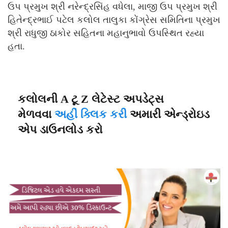
ઉપ પ્રમુખ શ્રી નરેન્દ્રસિંહ વધેલા, માજી ઉપ પ્રમુખ શ્રી
હિતેન્દ્રભાઈ પટેલ કલોલ તાલુકા કોંગ્રેસ સમિતિના પ્રમુખ
શ્રી રાધુજી ઠાકોર સહિતના મહાનુભાવો ઉપસ્થિત રહ્યા
હતા.
કલોલની A ટૂ Z લેટેસ્ટ અપડેટ્સ
મેળવવા
અહીં ક્લિક કરી
અમારી એન્ડ્રોઇડ
એપ ડાઉનલોડ કરો