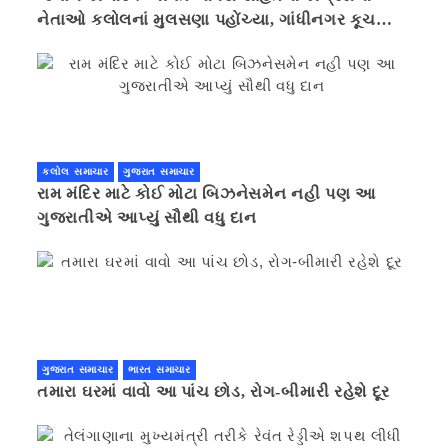
નેતાઓ કલોલનાં મુલસણા પહોંચ્યા, ગાંધીનગર કૂચ
કરવાની ચિમકી
કલોલ સમાચાર
ગુજરાત સમાચાર
રામ મંદિર માટે કોઈ મોટા બિઝનેસમેન નહી પણ આ
ગુજરાતીએ આપ્યું સૌથી વધુ દાન
ગુજરાત સમાચાર
ભારત સમાચાર
તમારા ઘરમાં વાવો આ પાંચ છોડ, રોગ-બીમારી રહેશે દૂર