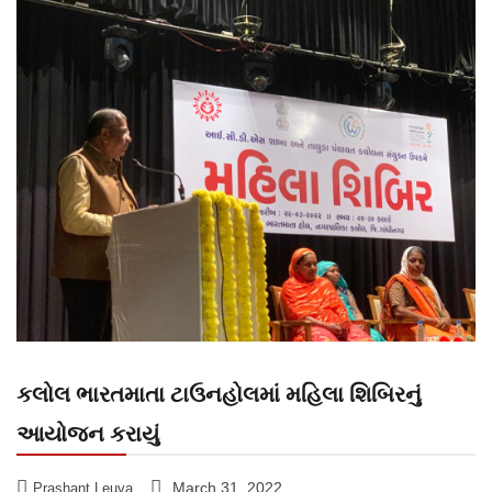
કલોલ ભારતમાતા ટાઉનહોલમાં મહિલા શિબિરનું
આયોજન કરાયું
March 31, 2022
Prashant Leuva