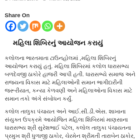
Share On
મહિલા શિબિરનું આયોજન કરાયું
કલોલના ભારતમાતા ટાઉનહોલમાં ,મહિલા શિબિરનું
આયોજન કરાયું હતું. મહિલા શિબિરમાં કલોલ ધારાસભ્ય
બળદેવજી ઠાકોરે હાજરી આપી હતી. ધારાસભ્યે સમાજ અને
રાજ્યના વિકાસ માટે મહિલાઓની સમાન ભાગીદારીની
જરૂરીયાત, કન્યા કેળવણી અને મહિલાઓના વિકાસ માટે
સમાન તકો અંગે સંબોધન કર્યું.
કલોલ તાલુકા પંચાયત અને આઈ.સી.ડી.એસ. શાખાના
સંયુક્ત ઉપક્રમે આયોજિત મહિલા શિબિરમાં માણસાના
ધારાસભ્ય શ્રી સુરેશભાઈ પટેલ, કલોલ તાલુકા પંચાયતના
પ્રમુખ શ્રી ધુળાજી ઠાકોર, ચેરમેન શ્રીમતી તારાબેન ઠાકોર,