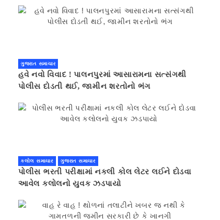
ગુજરાત સમાચાર
હવે નવો વિવાદ ! પાલનપુરમાં આસારામના સત્સંગથી
પોલીસ દોડતી થઈ, જામીન શરતોનો ભંગ
કલોલ સમાચાર
ગુજરાત સમાચાર
પોલીસ ભરતી પરીક્ષામાં નકલી કોલ લેટર લઈને દોડવા
આવેલ કલોલનો યુવક ઝડપાયો