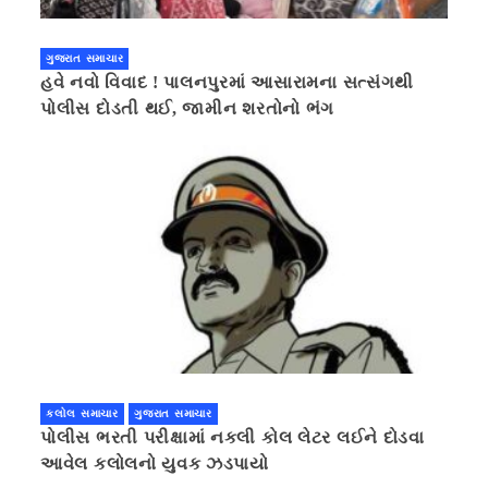
ગુજરાત સમાચાર
હવે નવો વિવાદ ! પાલનપુરમાં આસારામના સત્સંગથી
પોલીસ દોડતી થઈ, જામીન શરતોનો ભંગ
કલોલ સમાચાર
ગુજરાત સમાચાર
પોલીસ ભરતી પરીક્ષામાં નકલી કોલ લેટર લઈને દોડવા
આવેલ કલોલનો યુવક ઝડપાયો