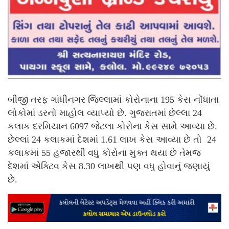
બીજી તરફ ગાંધીનગર જિલ્લામાં કોરોનાના 195 કેસ નોંધાતા
લોકોમાં ડરનો માહોલ વ્યાપ્યો છે. ગુજરાતમાં છેલ્લા 24
કલાક દરમિયાન 6097 જેટલા કોરોના કેસ સામે આવ્યા છે.
છેલ્લાં 24 કલાકમાં દેશમાં 1.61 લાખ કેસ આવ્યા છે તો 24
કલાકમાં 55 હજારથી વધુ કોરોના મુક્ત થયા છે તેમજ
દેશમાં એક્ટિવ કેસ 8.30 લાખથી પણ વધુ હોવાનું જણાયું
છે.