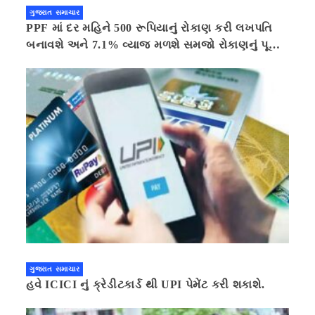
ગુજરાત સમાચાર
PPF માં દર મહિને 500 રૂપિયાનું રોકાણ કરી લખપતિ
બનાવશે અને 7.1% વ્યાજ મળશે સમજો રોકાણનું પૂરું
ગણિત .નવી દિલ્હી 41 મિનીટ પહેલા.
ગુજરાત સમાચાર
હવે ICICI નું ક્રેડીટકાર્ડ થી UPI પેમેંટ કરી શકાશે.