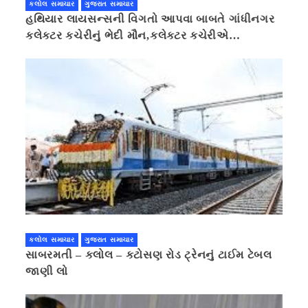
કલોલ સમાચાર
ગુજરાત સમાચાર
હથિયાર લાયસન્સની વિગતો આપવા બાબતે ગાંધીનગર
કલેક્ટર કચેરીનું ભેદી મૌન,કલેક્ટર કચેરીએ
પ્રાઈવસીનું બહાનું ધરી માહિતી છુપાવી
કલોલ સમાચાર
ગુજરાત સમાચાર
સાબરમતી – કલોલ – કટોસણ રોડ ટ્રેનનું ટાઈમ ટેબલ
જાણી લો