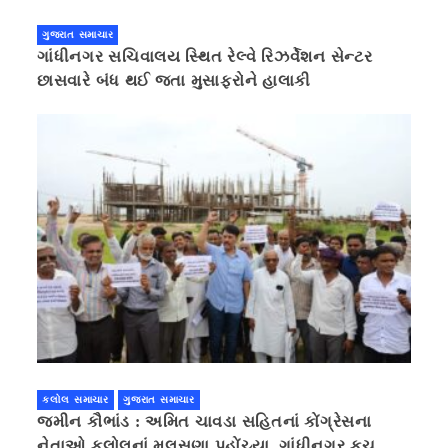
ગુજરાત સમાચાર
ગાંધીનગર સચિવાલય સ્થિત રેલ્વે રિઝર્વેશન સેન્ટર
છાસવારે બંધ થઈ જતા મુસાફરોને હાલાકી
કલોલ સમાચાર
ગુજરાત સમાચાર
જમીન કૌભાંડ : અમિત ચાવડા સહિતનાં કોંગ્રેસના
નેતાઓ કલોલનાં મુલસણા પહોંચ્યા, ગાંધીનગર કૂચ