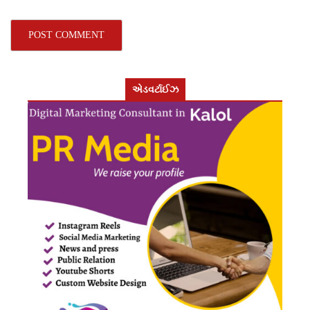
એડવર્ટાઈઝ