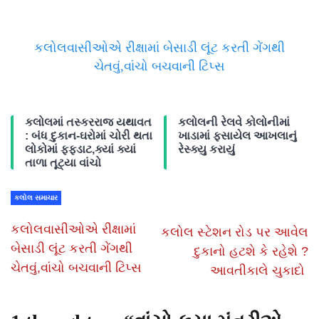
કલોલવાસીઓએ રીક્ષામાં બેસાડી લૂંટ કરતી ગેંગથી
ચેતવું,વાંચો બચવાની ટિપ્સ
કલોલમાં તસ્કરરાજ યથાવત
કલોલની રેલવે કોલોનીમાં
: બંધ દુકાન-ઘરોમાં ચોરી થતા
ખાડામાં ફસાયેલ આખલાનું
લોકોમાં ફફડાટ,ક્યાં ક્યાં
રેસ્ક્યુ કરાયું
તાળા તૂટ્યા વાંચો
કલોલ સમાચાર
કલોલવાસીઓએ રીક્ષામાં
કલોલ સ્ટેશન રોડ પર આવેલ
બેસાડી લૂંટ કરતી ગેંગથી
દુકાનો હટશે કે રહેશે ?
ચેતવું,વાંચો બચવાની ટિપ્સ
આવતીકાલે ચુકાદો