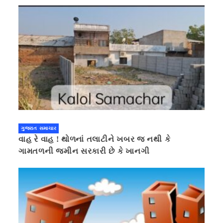
ગુજરાત સમાચાર
વાહ રે વાહ ! થોળનાં તલાટીને ખબર જ નથી કે
ગામતળની જમીન સરકારી છે કે ખાનગી