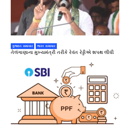
ગુજરાત સમાચાર
ભારત સમાચાર
તેલંગાણાના મુખ્યમંત્રી તરીકે રેવંત રેડ્ડીએ શપથ લીધી