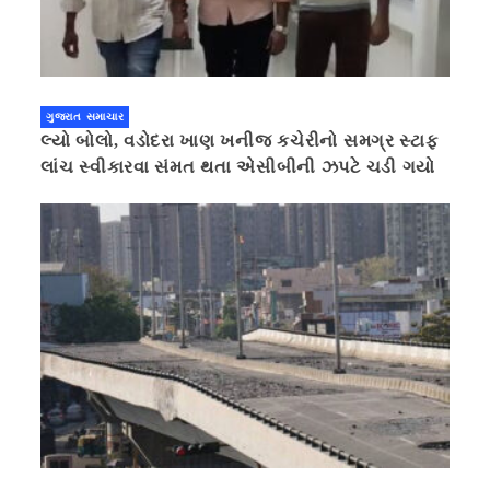
ગુજરાત સમાચાર
લ્યો બોલો, વડોદરા ખાણ ખનીજ કચેરીનો સમગ્ર સ્ટાફ
લાંચ સ્વીકારવા સંમત થતા એસીબીની ઝપટે ચડી ગયો