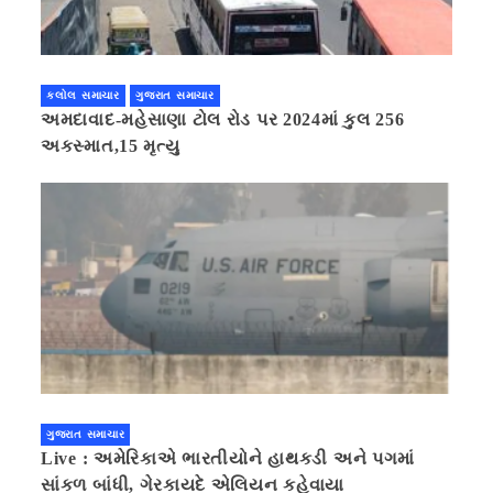
કલોલ સમાચાર
ગુજરાત સમાચાર
અમદાવાદ-મહેસાણા ટોલ રોડ પર 2024માં કુલ 256
અકસ્માત,15 મૃત્યુ
ગુજરાત સમાચાર
Live : અમેરિકાએ ભારતીયોને હાથકડી અને પગમાં
સાંકળ બાંધી, ગેરકાયદે એલિયન કહેવાયા