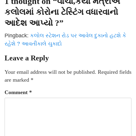
1 thought on “
વાંચો,કયા મંત્રીએ
કલોલમાં કોરોના ટેસ્ટિંગ વધારવાનો
આદેશ આપ્યો ?
”
Pingback:
કલોલ સ્ટેશન રોડ પર આવેલ દુકાનો હટશે કે
રહેશે ? આવતીકાલે ચુકાદો
Leave a Reply
Your email address will not be published.
Required fields
are marked
*
Comment
*