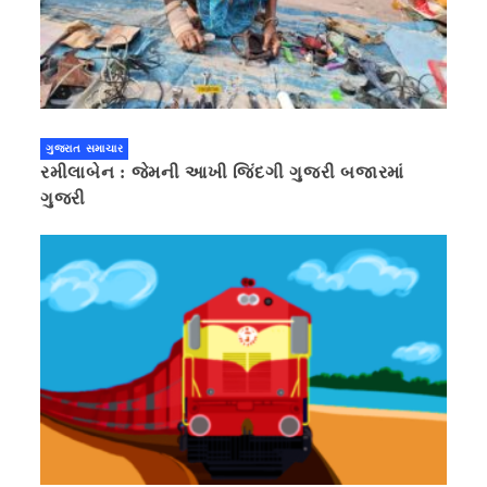
ગુજરાત સમાચાર
રમીલાબેન : જેમની આખી જિંદગી ગુજરી બજારમાં
ગુજરી