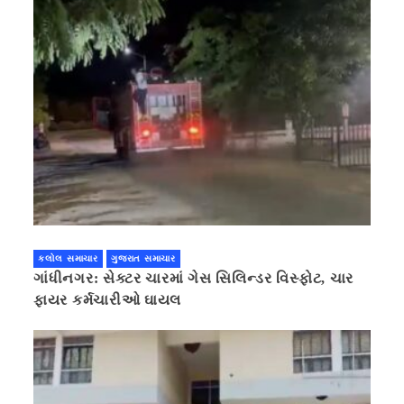
કલોલ સમાચાર
ગુજરાત સમાચાર
ગાંધીનગર: સેક્ટર ચારમાં ગેસ સિલિન્ડર વિસ્ફોટ, ચાર
ફાયર કર્મચારીઓ ઘાયલ