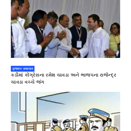
ગુજરાત સમાચાર
કડીમાં કોંગ્રેસના રમેશ ચાવડા અને ભાજપના રાજેન્દ્ર
ચાવડા વચ્ચે જંગ