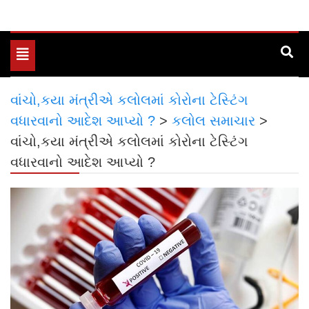
Toggle
navigation
વાંચો,કયા મંત્રીએ કલોલમાં કોરોના ટેસ્ટિંગ
વધારવાનો આદેશ આપ્યો ?
>
કલોલ સમાચાર
>
વાંચો,કયા મંત્રીએ કલોલમાં કોરોના ટેસ્ટિંગ
વધારવાનો આદેશ આપ્યો ?