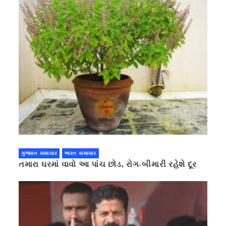
ગુજરાત સમાચાર
ભારત સમાચાર
તમારા ઘરમાં વાવો આ પાંચ છોડ, રોગ-બીમારી રહેશે દૂર