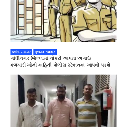
કલોલ સમાચાર
ગુજરાત સમાચાર
ગાંધીનગર જિલ્લામાં નોકરી આપતા અગાઉ
કર્મચારીઓની માહિતી પોલીસ સ્ટેશનમાં આપવી પડશે