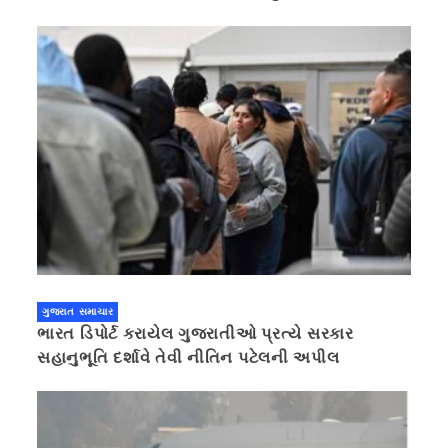
ગુજરાત સમાચાર
ભારત ડિપોર્ટ કરાયેલ ગુજરાતીઓ પ્રત્યે સરકાર
સહાનુભૂતિ દર્શાવે તેવી નીતિન પટેલની અપીલ