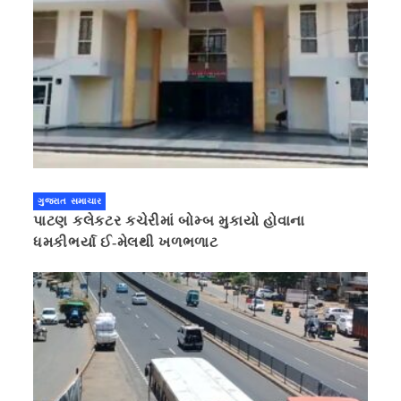
ગુજરાત સમાચાર
પાટણ કલેકટર કચેરીમાં બોમ્બ મુકાયો હોવાના
ધમકીભર્યા ઈ-મેલથી ખળભળાટ