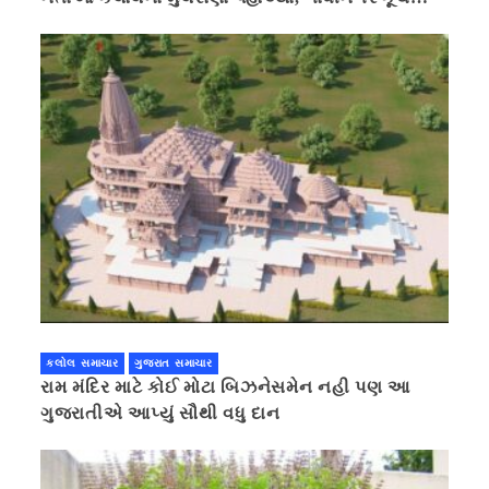
કરવાની ચિમકી
કલોલ સમાચાર
ગુજરાત સમાચાર
રામ મંદિર માટે કોઈ મોટા બિઝનેસમેન નહી પણ આ
ગુજરાતીએ આપ્યું સૌથી વધુ દાન