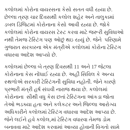
કલોલમાં કોરોના વાયરસના કેસો સતત વધી રહ્યા છે.
છેલ્લા ત્રણ ચાર દિવસથી કલોલ શહેર અને તાલુકામાં
ડબલ ડિજિટમાં કોરોનાના કેસો આવી રહ્યા છે. જોકે
કલોલમાં કોરોના વાયરસ ટેસ્ટ કરવા માટે જરૂરી સુવિધાઓ
નથી તેમજ ટેસ્ટિંગ પણ ઓછું થઇ રહ્યું છે. જેને પરિણામે
ગુજરાત સરકારના એક મંત્રીએ કલોલમાં કોરોના ટેસ્ટિંગ
વધારવા આદેશ આપ્યો છે.
કલોલમાં છેલ્લા બે ત્રણ દિવસથી 11 અને 17 જેટલા
કોરોનાના કેસ નોંધાઈ રહ્યા છે. અહીં સિવિલ કે અન્ય
સ્થળોએ સરકારી ટેસ્ટિંગની સુવિધા નહોતી. જેને કારણે
પ્રભારી મંત્રી હર્ષ સંઘવી નારાજ થયા છે. કલોલમાં
કોરોનાના સૌથી વધુ કેસ છતાં ટેસ્ટિંગના આંકડા જોતા
તેઓ ભડક્યા હતા અને કલેકટર અને જિલ્લા આરોગ્ય
અધિકારીને કલોલમાં ટેસ્ટિંગ વધારવા આદેશ આપ્યા છે.
જેને લઈને હવે કલોલ,માં ટેસ્ટિંગ વધારવા તેમજ ડોમ
બનાવવા માટે આદેશ કરવામાં આવ્યા હોવાની વિગતો સામે