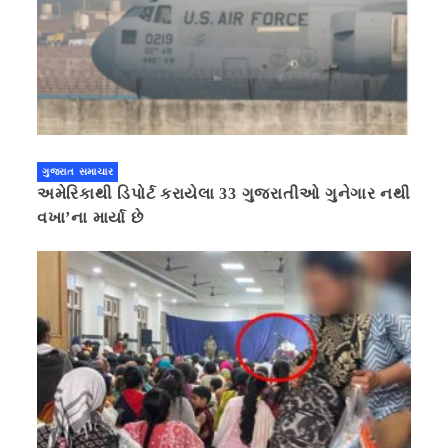
ગુજરાત સમાચાર
અમેરિકાથી ડિપોર્ટ કરાયેલા 33 ગુજરાતીઓ ગુનેગાર નથી
વખા’ના માર્યા છે