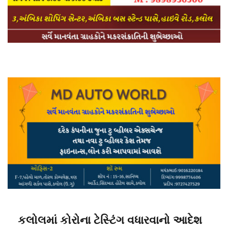
કલોલમાં કોરોના ટેસ્ટિંગ વધારવાનો આદેશ