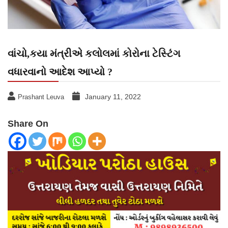
વાંચો,કયા મંત્રીએ કલોલમાં કોરોના ટેસ્ટિંગ
વધારવાનો આદેશ આપ્યો ?
January 11, 2022
Prashant Leuva
Share On