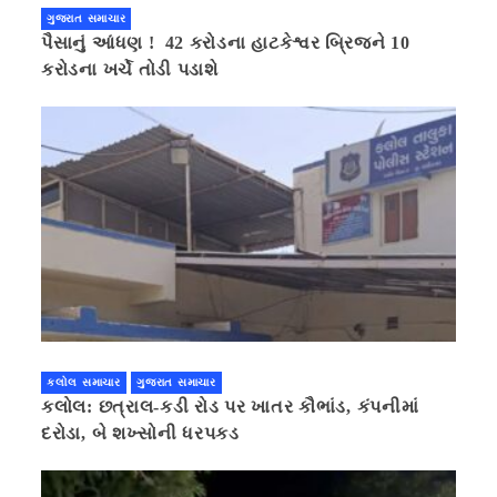
ગુજરાત સમાચાર
પૈસાનું આંધણ ! 42 કરોડના હાટકેશ્વર બ્રિજને 10
કરોડના ખર્ચે તોડી પડાશે
કલોલ સમાચાર
ગુજરાત સમાચાર
કલોલ: છત્રાલ-કડી રોડ પર ખાતર કૌભાંડ, કંપનીમાં
દરોડા, બે શખ્સોની ધરપકડ