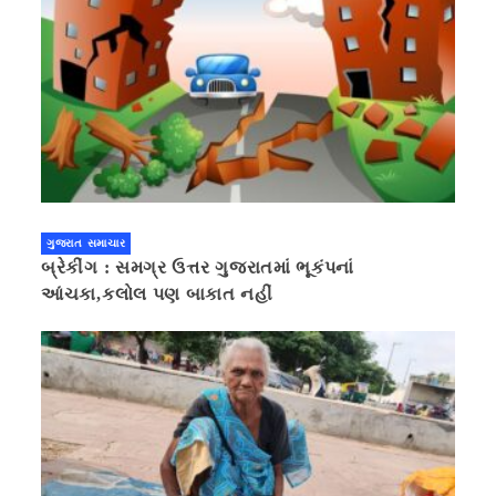
ગુજરાત સમાચાર
બ્રેકીંગ : સમગ્ર ઉત્તર ગુજરાતમાં ભૂકંપનાં
આંચકા,કલોલ પણ બાકાત નહીં