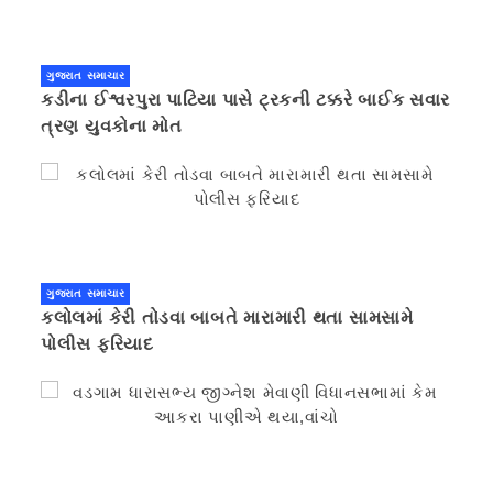
ગુજરાત સમાચાર
કડીના ઈશ્વરપુરા પાટિયા પાસે ટ્રકની ટક્કરે બાઈક સવાર
ત્રણ યુવકોના મોત
ગુજરાત સમાચાર
કલોલમાં કેરી તોડવા બાબતે મારામારી થતા સામસામે
પોલીસ ફરિયાદ