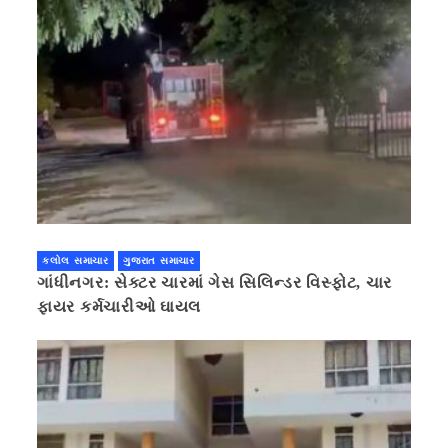
કલોલ સમાચાર
ગુજરાત સમાચાર
ગાંધીનગર: સેક્ટર ચારમાં ગેસ સિલિન્ડર વિસ્ફોટ, ચાર
ફાયર કર્મચારીઓ ઘાયલ