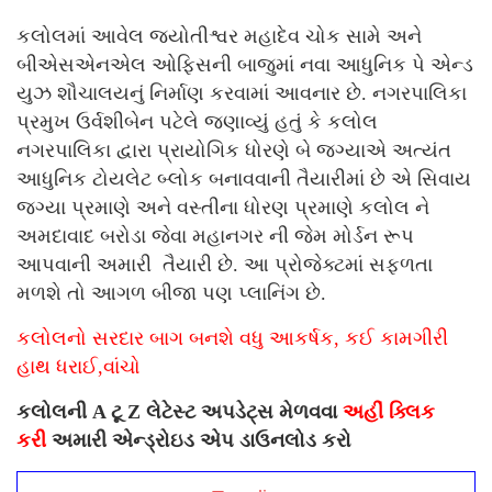
કલોલમાં આવેલ જ્યોતીશ્વર મહાદેવ ચોક સામે અને
બીએસએનએલ ઓફિસની બાજુમાં નવા આધુનિક પે એન્ડ
યુઝ શૌચાલયનું નિર્માણ કરવામાં આવનાર છે. નગરપાલિકા
પ્રમુખ ઉર્વશીબેન પટેલે જણાવ્યું હતું કે કલોલ
નગરપાલિકા દ્વારા પ્રાયોગિક ધોરણે બે જગ્યાએ અત્યંત
આધુનિક ટોયલેટ બ્લોક બનાવવાની તૈયારીમાં છે એ સિવાય
જગ્યા પ્રમાણે અને વસ્તીના ધોરણ પ્રમાણે કલોલ ને
અમદાવાદ બરોડા જેવા મહાનગર ની જેમ મોર્ડન રૂપ
આપવાની અમારી તૈયારી છે. આ પ્રોજેક્ટમાં સફળતા
મળશે તો આગળ બીજા પણ પ્લાનિંગ છે.
કલોલનો સરદાર બાગ બનશે વધુ આકર્ષક, કઈ કામગીરી
હાથ ધરાઈ,વાંચો
કલોલની A ટૂ Z લેટેસ્ટ અપડેટ્સ મેળવવા
અહીં ક્લિક
કરી
અમારી એન્ડ્રોઇડ એપ ડાઉનલોડ કરો