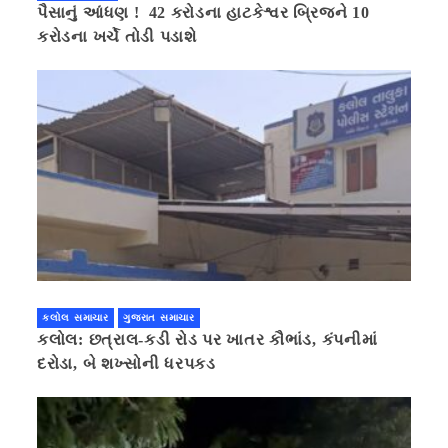
પૈસાનું આંધણ ! 42 કરોડના હાટકેશ્વર બ્રિજને 10
કરોડના ખર્ચે તોડી પડાશે
કલોલ સમાચાર
ગુજરાત સમાચાર
કલોલ: છત્રાલ-કડી રોડ પર ખાતર કૌભાંડ, કંપનીમાં
દરોડા, બે શખ્સોની ધરપકડ