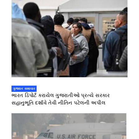
ગુજરાત સમાચાર
ભારત ડિપોર્ટ કરાયેલ ગુજરાતીઓ પ્રત્યે સરકાર
સહાનુભૂતિ દર્શાવે તેવી નીતિન પટેલની અપીલ