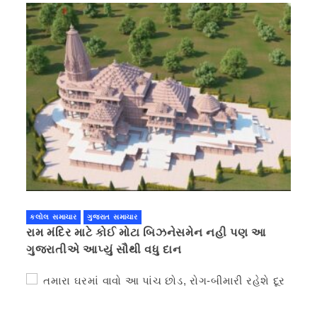
કલોલ સમાચાર
ગુજરાત સમાચાર
રામ મંદિર માટે કોઈ મોટા બિઝનેસમેન નહી પણ આ
ગુજરાતીએ આપ્યું સૌથી વધુ દાન