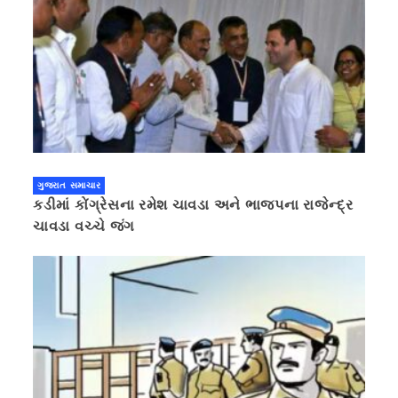
ગુજરાત સમાચાર
કડીમાં કોંગ્રેસના રમેશ ચાવડા અને ભાજપના રાજેન્દ્ર
ચાવડા વચ્ચે જંગ