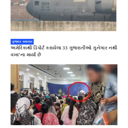
ગુજરાત સમાચાર
અમેરિકાથી ડિપોર્ટ કરાયેલા 33 ગુજરાતીઓ ગુનેગાર નથી
વખા’ના માર્યા છે