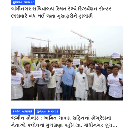
ગુજરાત સમાચાર
ગાંધીનગર સચિવાલય સ્થિત રેલ્વે રિઝર્વેશન સેન્ટર
છાસવારે બંધ થઈ જતા મુસાફરોને હાલાકી
કલોલ સમાચાર
ગુજરાત સમાચાર
જમીન કૌભાંડ : અમિત ચાવડા સહિતનાં કોંગ્રેસના
નેતાઓ કલોલનાં મુલસણા પહોંચ્યા, ગાંધીનગર કૂચ
કરવાની ચિમકી