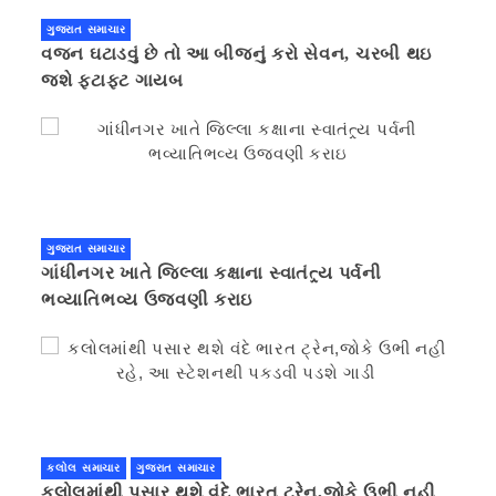
ગુજરાત સમાચાર
વજન ઘટાડવું છે તો આ બીજનું કરો સેવન, ચરબી થઇ
જશે ફટાફટ ગાયબ
ગુજરાત સમાચાર
ગાંધીનગર ખાતે જિલ્લા કક્ષાના સ્વાતંત્ર્ય પર્વની
ભવ્યાતિભવ્ય ઉજવણી કરાઇ
કલોલ સમાચાર
ગુજરાત સમાચાર
કલોલમાંથી પસાર થશે વંદે ભારત ટ્રેન,જોકે ઉભી નહી