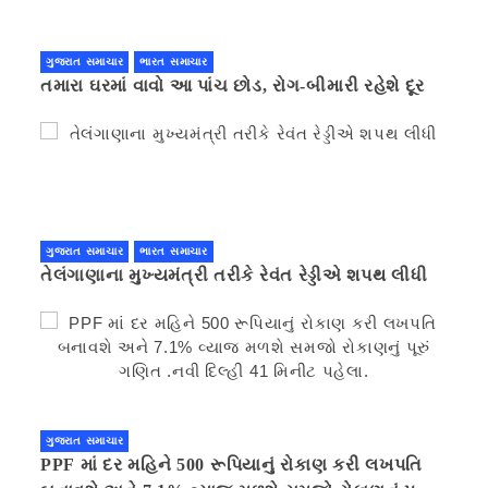
ગુજરાત સમાચાર
ભારત સમાચાર
તમારા ઘરમાં વાવો આ પાંચ છોડ, રોગ-બીમારી રહેશે દૂર
ગુજરાત સમાચાર
ભારત સમાચાર
તેલંગાણાના મુખ્યમંત્રી તરીકે રેવંત રેડ્ડીએ શપથ લીધી
ગુજરાત સમાચાર
PPF માં દર મહિને 500 રૂપિયાનું રોકાણ કરી લખપતિ