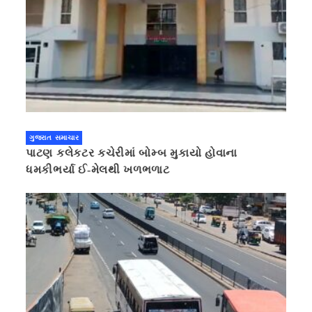
ગુજરાત સમાચાર
પાટણ કલેકટર કચેરીમાં બોમ્બ મુકાયો હોવાના
ધમકીભર્યા ઈ-મેલથી ખળભળાટ