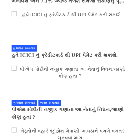
બનાવશે અને 7.1% વ્યાજ મળશે સમજો રોકાણનું પૂરું
ગણિત .નવી દિલ્હી 41 મિનીટ પહેલા.
ગુજરાત સમાચાર
હવે ICICI નું ક્રેડીટકાર્ડ થી UPI પેમેંટ કરી શકાશે.
ગુજરાત સમાચાર
ભારત સમાચાર
પીએમ મોદીની નજીક ગણાતા આ નેતાનું નિધન,જાણો
કોણ હતા ?