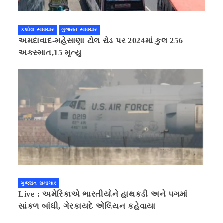
કલોલ સમાચાર
ગુજરાત સમાચાર
અમદાવાદ-મહેસાણા ટોલ રોડ પર 2024માં કુલ 256
અકસ્માત,15 મૃત્યુ
ગુજરાત સમાચાર
Live : અમેરિકાએ ભારતીયોને હાથકડી અને પગમાં
સાંકળ બાંધી, ગેરકાયદે એલિયન કહેવાયા