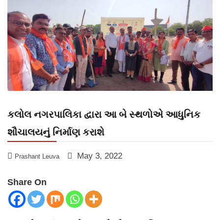
કલોલ નગરપાલિકા દ્વારા આ બે સ્થળોએ આધુનિક
શૌચાલયનું નિર્માણ કરાશે
May 3, 2022
Prashant Leuva
Share On