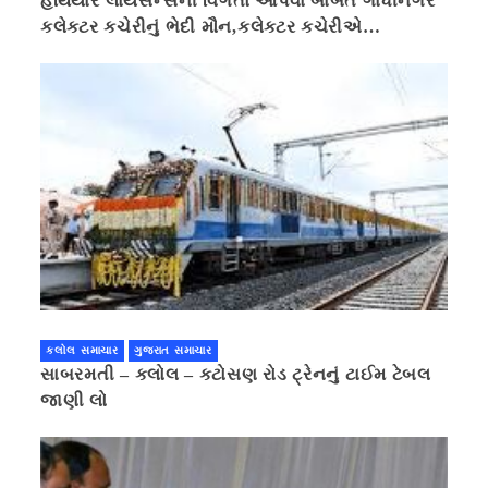
હથિયાર લાયસન્સની વિગતો આપવા બાબતે ગાંધીનગર
કલેક્ટર કચેરીનું ભેદી મૌન,કલેક્ટર કચેરીએ
પ્રાઈવસીનું બહાનું ધરી માહિતી છુપાવી
કલોલ સમાચાર
ગુજરાત સમાચાર
સાબરમતી – કલોલ – કટોસણ રોડ ટ્રેનનું ટાઈમ ટેબલ
જાણી લો