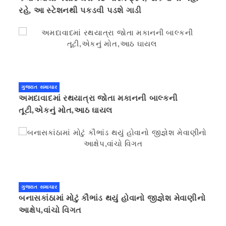
રહે, આ સ્ટેશનથી પકડવી પડશે ગાડી
ગુજરાત સમાચાર
અમદાવાદમાં રથયાત્રા જોતા મકાનની બાલ્કની
તૂટી,એકનું મોત,આઠ ઘાયલ
ગુજરાત સમાચાર
બનાસકાંઠામાં મોટું કૌભાંડ થયું હોવાનો જીજ્ઞેશ મેવાણીનો
આક્ષેપ,વાંચો વિગત