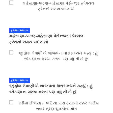
ગુજરાત સમાચાર
મહેસાણા-પાટણ-મહેસાણા પેસેન્જર સ્પેશ્યલ
ટ્રેનનો સમય બદલાયો
ગુજરાત સમાચાર
જીજ્ઞેશ મેવાણીએ ભાજપના ધારાસભ્યને કહ્યું : હું
જોટાણાના મરચા કરતા પણ વધુ તીખો છું