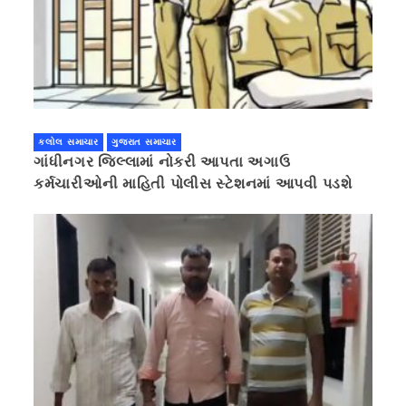
કલોલ સમાચાર
ગુજરાત સમાચાર
ગાંધીનગર જિલ્લામાં નોકરી આપતા અગાઉ
કર્મચારીઓની માહિતી પોલીસ સ્ટેશનમાં આપવી પડશે