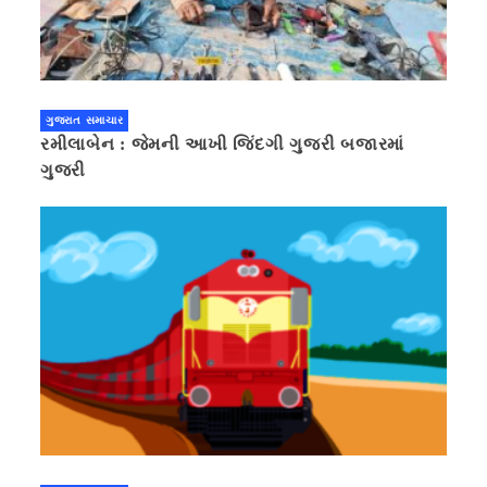
ગુજરાત સમાચાર
રમીલાબેન : જેમની આખી જિંદગી ગુજરી બજારમાં
ગુજરી