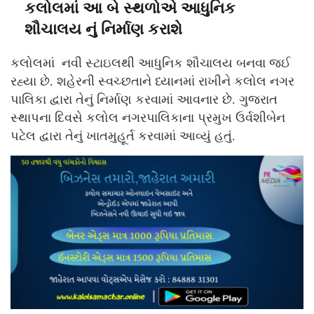
કલોલમાં આ બે સ્થળોએ આધુનિક
શૌચાલય નું નિર્માણ કરાશે
કલોલમાં નવી સ્ટાઇલથી આધુનિક શૌચાલય બનવા જઈ
રહ્યા છે. શહેરની સ્વચ્છતાને ધ્યાનમાં રાખીને કલોલ નગર
પાલિકા દ્વારા તેનું નિર્માણ કરવામાં આવનાર છે. ગુજરાત
સ્થાપના દિવસે કલોલ નગરપાલિકાના પ્રમુખ ઉર્વશીબેન
પટેલ દ્વારા તેનું ખાતમુહૂર્ત કરવામાં આવ્યું હતું.