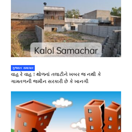
ગુજરાત સમાચાર
વાહ રે વાહ ! થોળનાં તલાટીને ખબર જ નથી કે
ગામતળની જમીન સરકારી છે કે ખાનગી