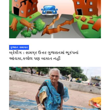
ગુજરાત સમાચાર
બ્રેકીંગ : સમગ્ર ઉત્તર ગુજરાતમાં ભૂકંપનાં
આંચકા,કલોલ પણ બાકાત નહીં