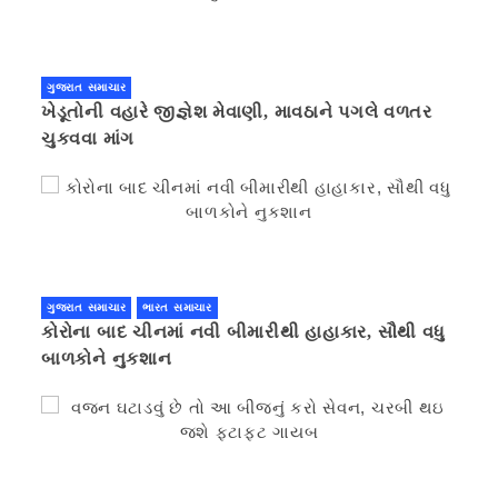
ગુજરાત સમાચાર
ખેડૂતોની વહારે જીજ્ઞેશ મેવાણી, માવઠાને પગલે વળતર
ચુકવવા માંગ
ગુજરાત સમાચાર
ભારત સમાચાર
કોરોના બાદ ચીનમાં નવી બીમારીથી હાહાકાર, સૌથી વધુ
બાળકોને નુકશાન