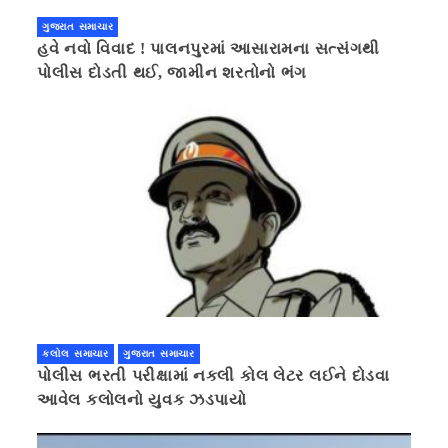
ગુજરાત સમાચાર
હવે નવો વિવાદ ! પાલનપુરમાં આસારામના સત્સંગથી
પોલીસ દોડતી થઈ, જામીન શરતોનો ભંગ
કલોલ સમાચાર
ગુજરાત સમાચાર
પોલીસ ભરતી પરીક્ષામાં નકલી કોલ લેટર લઈને દોડવા
આવેલ કલોલનો યુવક ઝડપાયો