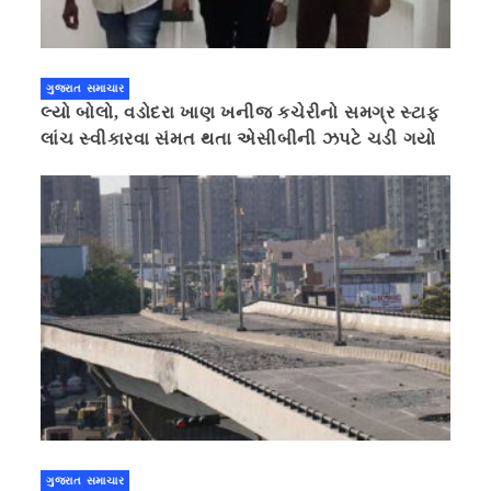
ગુજરાત સમાચાર
લ્યો બોલો, વડોદરા ખાણ ખનીજ કચેરીનો સમગ્ર સ્ટાફ
લાંચ સ્વીકારવા સંમત થતા એસીબીની ઝપટે ચડી ગયો
ગુજરાત સમાચાર