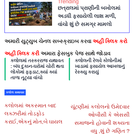
Trending
છત્રાલમાં પ્રાણીની બખોલમાં
અડધી ફસાયેલી લાશ મળી,
વાંચો શું છે સમગ્ર મામલો
અમારી યુટ્યુબ ચેનલ સબ્સ્ક્રાઇબ કરવા
અહીં ક્લિક કરો
અહીં ક્લિક કરી
અમારા ફેસબુક પેજ સાથે જોડાવ
કલોલમાં તસ્કરરાજ યથાવત
કલોલની રેલવે કોલોનીમાં
: બંધ દુકાન-ઘરોમાં ચોરી થતા
ખાડામાં ફસાયેલ આખલાનું
લોકોમાં ફફડાટ,ક્યાં ક્યાં
રેસ્ક્યુ કરાયું
તાળા તૂટ્યા વાંચો
કલોલ સમાચાર
કલોલમાં અકસ્માત બાદ
ચૂંટણીમાં કલોલનો ઉમેદવાર
લક્ઝરીમાં તોડફોડ
ઓબીસી કે એસસી
કરાઈ,એકનું મોત,બે ઘાયલ
સમાજનો હોવાની શક્યતા
વધુ ,શું છે ગણિત ?