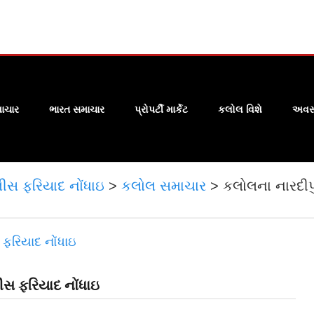
ાચાર
ભારત સમાચાર
પ્રોપર્ટી માર્કેટ
કલોલ વિશે
અવસા
લીસ ફરિયાદ નોંધાઇ
>
કલોલ સમાચાર
>
કલોલના નારદીપ
ીસ ફરિયાદ નોંધાઇ