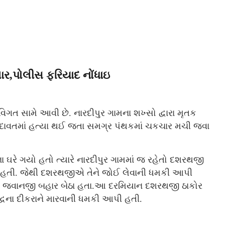
ાર,પોલીસ ફરિયાદ નોંધાઇ
િગત સામે આવી છે. નારદીપુર ગામના શખ્સો દ્વારા મૃતક
દાવતમાં હત્યા થઈ જતા સમગ્ર પંથકમાં ચકચાર મચી જવા
 ઘરે ગયો હતો ત્યારે નારદીપુર ગામમાં જ રહેતો દશરથજી
ાડી હતી. જેથી દશરથજીએ તેને જોઈ લેવાની ધમકી આપી
્યારે જવાનજી બહાર બેઠા હતા.આ દરમિયાન દશરથજી ઠાકોર
્ધના દીકરાને મારવાની ધમકી આપી હતી.