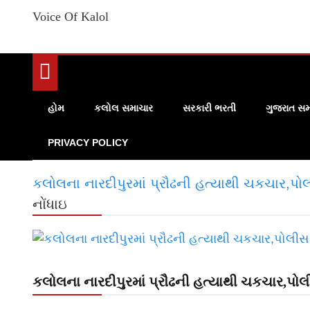
Voice Of Kalol
હોમ
કલોલ સમાચાર
સરકારી ભરતી
ગુજરાત સમ
PRIVACY POLICY
કલોલના નારદીપુરમાં પ્રૌઢની હત્યાથી ચકચાર,પો
નોંધાઇ
કલોલના નારદીપુરમાં પ્રૌઢની હત્યાથી ચકચાર,પોલ