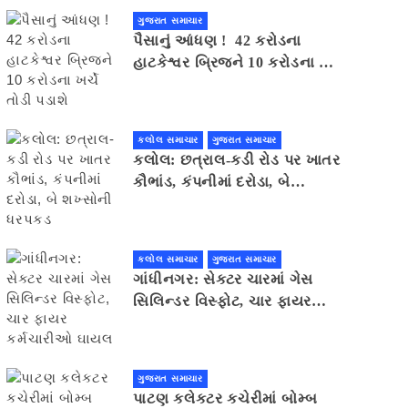
ગુજરાત સમાચાર
પૈસાનું આંધણ ! 42 કરોડના
હાટકેશ્વર બ્રિજને 10 કરોડના ખર્ચે
તોડી પડાશે
કલોલ સમાચાર
ગુજરાત સમાચાર
કલોલ: છત્રાલ-કડી રોડ પર ખાતર
કૌભાંડ, કંપનીમાં દરોડા, બે
શખ્સોની ધરપકડ
કલોલ સમાચાર
ગુજરાત સમાચાર
ગાંધીનગર: સેક્ટર ચારમાં ગેસ
સિલિન્ડર વિસ્ફોટ, ચાર ફાયર
કર્મચારીઓ ઘાયલ
ગુજરાત સમાચાર
પાટણ કલેકટર કચેરીમાં બોમ્બ