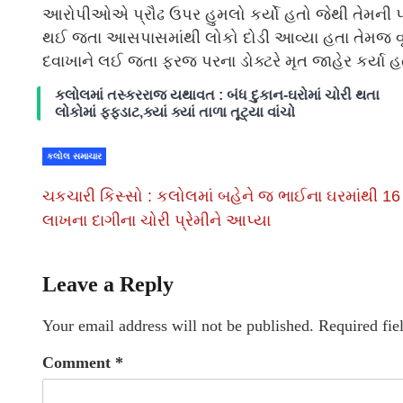
આરોપીઓએ પ્રૌઢ ઉપર હુમલો કર્યો હતો જેથી તેમની પત્ન
થઈ જતા આસપાસમાંથી લોકો દોડી આવ્યા હતા તેમજ વૃ
દવાખાને લઈ જતા ફરજ પરના ડોક્ટરે મૃત જાહેર કર્યા હ
કલોલમાં તસ્કરરાજ યથાવત : બંધ દુકાન-ઘરોમાં ચોરી થતા
લોકોમાં ફફડાટ,ક્યાં ક્યાં તાળા તૂટ્યા વાંચો
કલોલ સમાચાર
ચકચારી કિસ્સો : કલોલમાં બહેને જ ભાઈના ઘરમાંથી 16
લાખના દાગીના ચોરી પ્રેમીને આપ્યા
Leave a Reply
Your email address will not be published.
Required fie
Comment
*