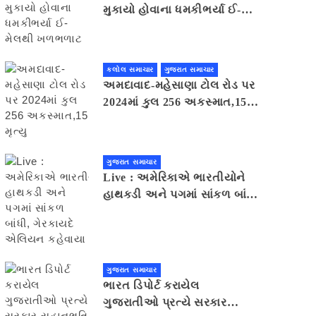
મુકાયો હોવાના ધમકીભર્યા ઈ-
મેલથી ખળભળાટ
કલોલ સમાચાર
ગુજરાત સમાચાર
અમદાવાદ-મહેસાણા ટોલ રોડ પર
2024માં કુલ 256 અકસ્માત,15
મૃત્યુ
ગુજરાત સમાચાર
Live : અમેરિકાએ ભારતીયોને
હાથકડી અને પગમાં સાંકળ બાંધી,
ગેરકાયદે એલિયન કહેવાયા
ગુજરાત સમાચાર
ભારત ડિપોર્ટ કરાયેલ
ગુજરાતીઓ પ્રત્યે સરકાર