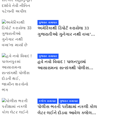
સહાનુભૂતિ દર્શાવે તેવી નીતિન
પટેલની અપીલ
ગુજરાત સમાચાર
અમેરિકાથી ડિપોર્ટ કરાયેલા 33
ગુજરાતીઓ ગુનેગાર નથી વખા’ના
માર્યા છે
ગુજરાત સમાચાર
હવે નવો વિવાદ ! પાલનપુરમાં
આસારામના સત્સંગથી પોલીસ
દોડતી થઈ, જામીન શરતોનો ભંગ
કલોલ સમાચાર
ગુજરાત સમાચાર
પોલીસ ભરતી પરીક્ષામાં નકલી કોલ
લેટર લઈને દોડવા આવેલ કલોલનો