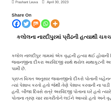
April 30, 2023
Prashant Leuva
Share On
કલોલના નારદીપુરમાં પ્રૌઢની હત્યાથી ચકચ
કલોલ નાલદીપુર ગામમાં એક વૃદ્ધની હત્યા થઈ હોવાની વ
જવાનજીના દીકરા અરવિંદજી સાથે થયેલ માથાકૂટની અ
પામી છે.
પ્રાપ્ત વિગત અનુસાર જવાનજીનો દીકરો પોતાની બહેનના
ત્યાં પેશાબ કરતો હતો જેથી તેણે પેશાબ કરવાની ના પ
હતી. બીજા દિવસે રાત્રે અરવિંદજી પોતાના ઘરે હતો ત
પોતાના ત્રણ ચાર સાગરીતોને લઈને આવ્યો હતો અને વૃદ