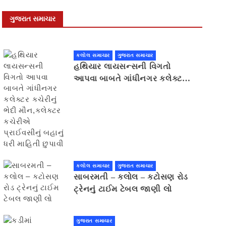
ગુજરાત સમાચાર
કલોલ સમાચાર
ગુજરાત સમાચાર
હથિયાર લાયસન્સની વિગતો
આપવા બાબતે ગાંધીનગર કલેક્ટર
કચેરીનું ભેદી મૌન,કલેક્ટર
કચેરીએ પ્રાઈવસીનું બહાનું ધરી
માહિતી છુપાવી
કલોલ સમાચાર
ગુજરાત સમાચાર
સાબરમતી – કલોલ – કટોસણ રોડ
ટ્રેનનું ટાઈમ ટેબલ જાણી લો
ગુજરાત સમાચાર