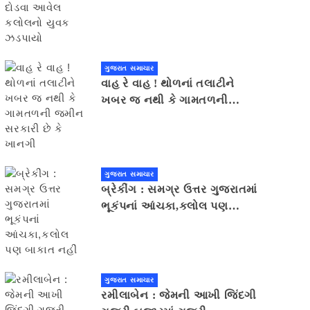
યુવક ઝડપાયો
ગુજરાત સમાચાર
વાહ રે વાહ ! થોળનાં તલાટીને
ખબર જ નથી કે ગામતળની
જમીન સરકારી છે કે ખાનગી
ગુજરાત સમાચાર
બ્રેકીંગ : સમગ્ર ઉત્તર ગુજરાતમાં
ભૂકંપનાં આંચકા,કલોલ પણ
બાકાત નહીં
ગુજરાત સમાચાર
રમીલાબેન : જેમની આખી જિંદગી