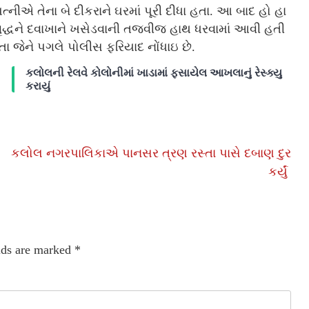
ીએ તેના બે દીકરાને ઘરમાં પૂરી દીધા હતા. આ બાદ હો હા
દ્ધને દવાખાને ખસેડવાની તજવીજ હાથ ધરવામાં આવી હતી
તા જેને પગલે પોલીસ ફરિયાદ નોંધાઇ છે.
કલોલની રેલવે કોલોનીમાં ખાડામાં ફસાયેલ આખલાનું રેસ્ક્યુ
કરાયું
કલોલ નગરપાલિકાએ પાનસર ત્રણ રસ્તા પાસે દબાણ દુર
કર્યું
lds are marked
*