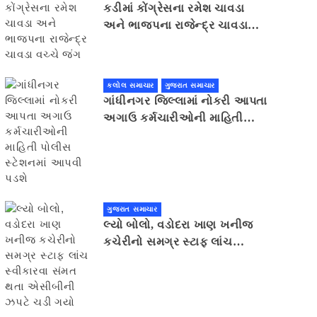
કડીમાં કોંગ્રેસના રમેશ ચાવડા
અને ભાજપના રાજેન્દ્ર ચાવડા
વચ્ચે જંગ
કલોલ સમાચાર
ગુજરાત સમાચાર
ગાંધીનગર જિલ્લામાં નોકરી આપતા
અગાઉ કર્મચારીઓની માહિતી
પોલીસ સ્ટેશનમાં આપવી પડશે
ગુજરાત સમાચાર
લ્યો બોલો, વડોદરા ખાણ ખનીજ
કચેરીનો સમગ્ર સ્ટાફ લાંચ
સ્વીકારવા સંમત થતા એસીબીની
ઝપટે ચડી ગયો