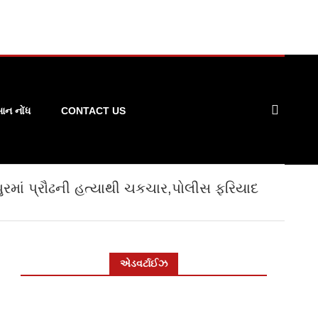
ન નોંધ
CONTACT US
ુરમાં પ્રૌઢની હત્યાથી ચકચાર,પોલીસ ફરિયાદ
એડવર્ટાઈઝ