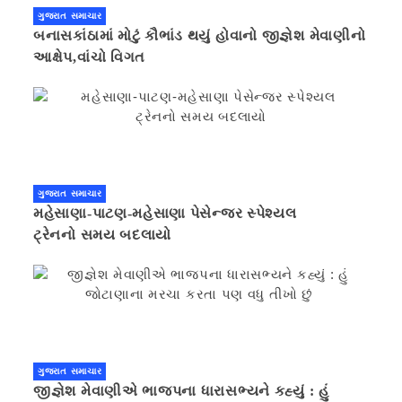
ગુજરાત સમાચાર
બનાસકાંઠામાં મોટું કૌભાંડ થયું હોવાનો જીજ્ઞેશ મેવાણીનો
આક્ષેપ,વાંચો વિગત
ગુજરાત સમાચાર
મહેસાણા-પાટણ-મહેસાણા પેસેન્જર સ્પેશ્યલ
ટ્રેનનો સમય બદલાયો
ગુજરાત સમાચાર
જીજ્ઞેશ મેવાણીએ ભાજપના ધારાસભ્યને કહ્યું : હું