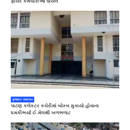
ફાયર કર્મચારીઓ ઘાયલ
ગુજરાત સમાચાર
પાટણ કલેકટર કચેરીમાં બોમ્બ મુકાયો હોવાના
ધમકીભર્યા ઈ-મેલથી ખળભળાટ