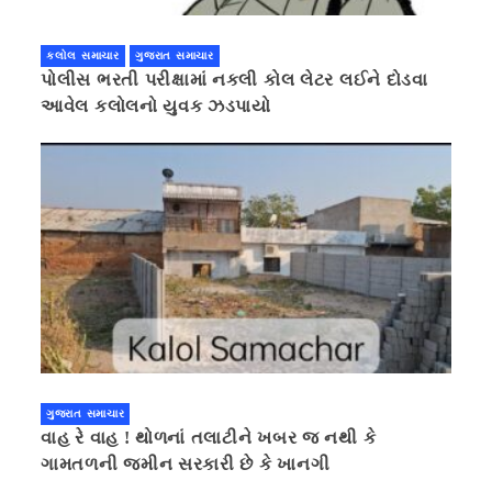
કલોલ સમાચાર
ગુજરાત સમાચાર
પોલીસ ભરતી પરીક્ષામાં નકલી કોલ લેટર લઈને દોડવા
આવેલ કલોલનો યુવક ઝડપાયો
ગુજરાત સમાચાર
વાહ રે વાહ ! થોળનાં તલાટીને ખબર જ નથી કે
ગામતળની જમીન સરકારી છે કે ખાનગી