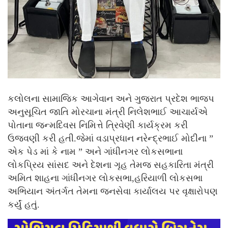
કલોલના સામાજિક આગેવાન અને ગુજરાત પ્રદેશ ભાજપ
અનુસૂચિત જાતિ મોરચાના મંત્રી નિલેશભાઈ આચાર્યએ
પોતાના જન્મદિવસ નિમિત્તે ત્રિવેણી કાર્યક્રમ કરી
ઉજવણી કરી હતી.જેમાં વડાપ્રધાન નરેન્દ્રભાઈ મોદીના ”
એક પેડ માં કે નામ ” અને ગાંધીનગર લોકસભાના
લોકપ્રિય સાંસદ અને દેશના ગૃહ તેમજ સહકારિતા મંત્રી
અમિત શાહના ગાંધીનગર લોકસભા,હરિયાળી લોકસભા
અભિયાન અંતર્ગત તેમના જનસેવા કાર્યાલય પર વૃક્ષારોપણ
કર્યું હતું.