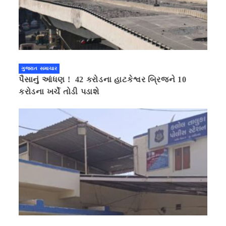
ગુજરાત સમાચાર
પૈસાનું આંધણ ! 42 કરોડના હાટકેશ્વર બ્રિજને 10
કરોડના ખર્ચે તોડી પડાશે