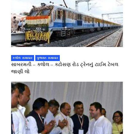
કલોલ સમાચાર
ગુજરાત સમાચાર
સાબરમતી – કલોલ – કટોસણ રોડ ટ્રેનનું ટાઈમ ટેબલ
જાણી લો