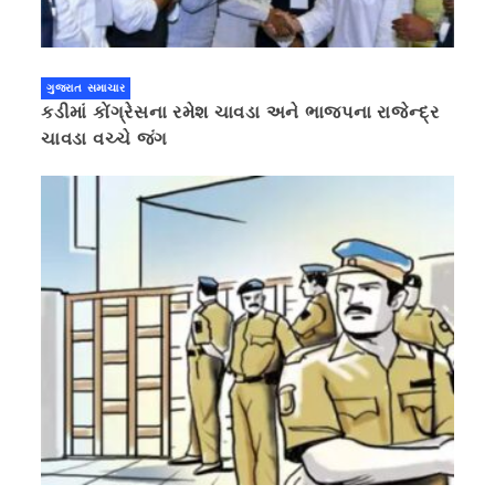
ગુજરાત સમાચાર
કડીમાં કોંગ્રેસના રમેશ ચાવડા અને ભાજપના રાજેન્દ્ર
ચાવડા વચ્ચે જંગ