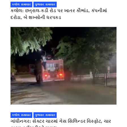
કલોલ સમાચાર
ગુજરાત સમાચાર
કલોલ: છત્રાલ-કડી રોડ પર ખાતર કૌભાંડ, કંપનીમાં
દરોડા, બે શખ્સોની ધરપકડ
કલોલ સમાચાર
ગુજરાત સમાચાર
ગાંધીનગર: સેક્ટર ચારમાં ગેસ સિલિન્ડર વિસ્ફોટ, ચાર