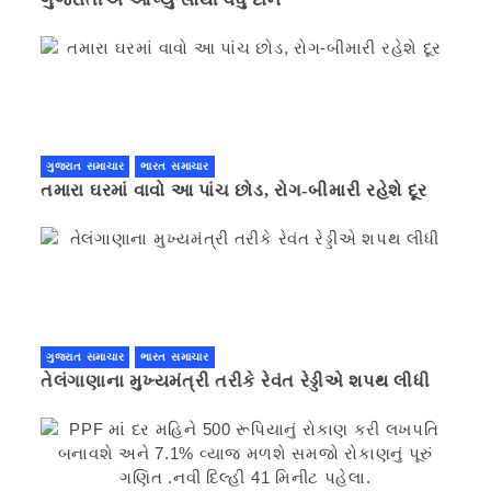
ગુજરાત સમાચાર
ભારત સમાચાર
તમારા ઘરમાં વાવો આ પાંચ છોડ, રોગ-બીમારી રહેશે દૂર
ગુજરાત સમાચાર
ભારત સમાચાર
તેલંગાણાના મુખ્યમંત્રી તરીકે રેવંત રેડ્ડીએ શપથ લીધી