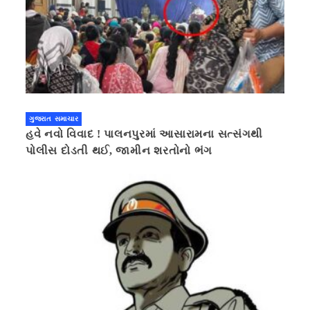
ગુજરાત સમાચાર
હવે નવો વિવાદ ! પાલનપુરમાં આસારામના સત્સંગથી
પોલીસ દોડતી થઈ, જામીન શરતોનો ભંગ