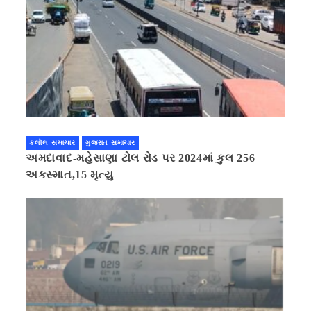
કલોલ સમાચાર
ગુજરાત સમાચાર
અમદાવાદ-મહેસાણા ટોલ રોડ પર 2024માં કુલ 256
અકસ્માત,15 મૃત્યુ