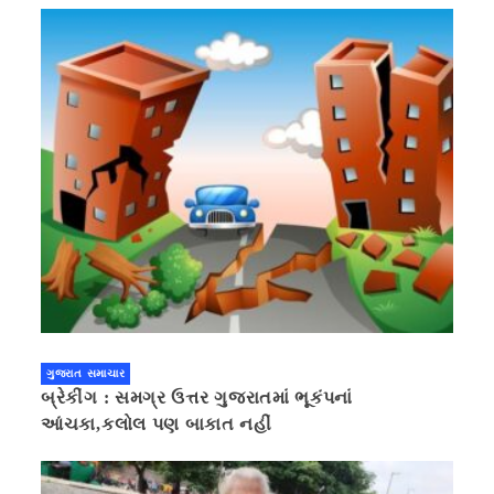
ગુજરાત સમાચાર
બ્રેકીંગ : સમગ્ર ઉત્તર ગુજરાતમાં ભૂકંપનાં
આંચકા,કલોલ પણ બાકાત નહીં