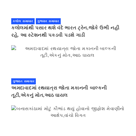
કલોલ સમાચાર
ગુજરાત સમાચાર
કલોલમાંથી પસાર થશે વંદે ભારત ટ્રેન,જોકે ઉભી નહી
રહે, આ સ્ટેશનથી પકડવી પડશે ગાડી
ગુજરાત સમાચાર
અમદાવાદમાં રથયાત્રા જોતા મકાનની બાલ્કની
તૂટી,એકનું મોત,આઠ ઘાયલ