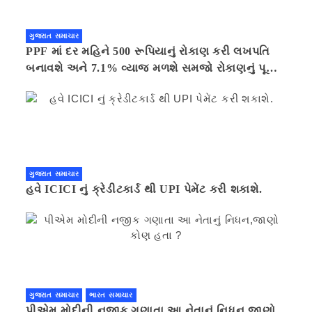
ગુજરાત સમાચાર
PPF માં દર મહિને 500 રૂપિયાનું રોકાણ કરી લખપતિ
બનાવશે અને 7.1% વ્યાજ મળશે સમજો રોકાણનું પૂરું
ગણિત .નવી દિલ્હી 41 મિનીટ પહેલા.
ગુજરાત સમાચાર
હવે ICICI નું ક્રેડીટકાર્ડ થી UPI પેમેંટ કરી શકાશે.
ગુજરાત સમાચાર
ભારત સમાચાર
પીએમ મોદીની નજીક ગણાતા આ નેતાનું નિધન,જાણો