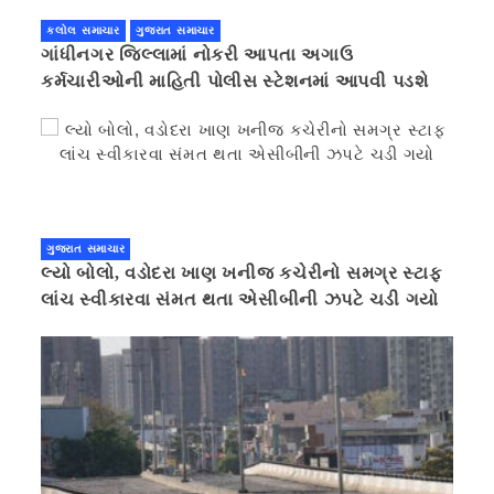
કલોલ સમાચાર
ગુજરાત સમાચાર
ગાંધીનગર જિલ્લામાં નોકરી આપતા અગાઉ
કર્મચારીઓની માહિતી પોલીસ સ્ટેશનમાં આપવી પડશે
ગુજરાત સમાચાર
લ્યો બોલો, વડોદરા ખાણ ખનીજ કચેરીનો સમગ્ર સ્ટાફ
લાંચ સ્વીકારવા સંમત થતા એસીબીની ઝપટે ચડી ગયો