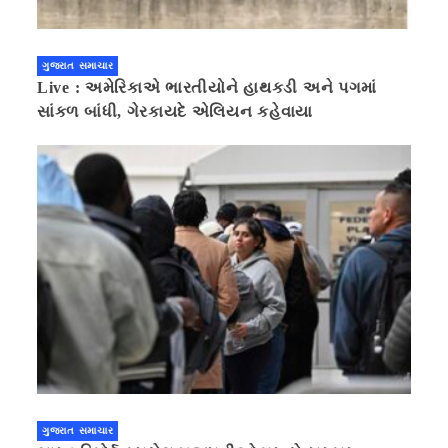
ગુજરાત સમાચાર
Live : અમેરિકાએ ભારતીયોને હાથકડી અને પગમાં
સાંકળ બાંધી, ગેરકાયદે એલિયન કહેવાયા
ગુજરાત સમાચાર