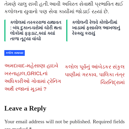
તેમણે ચાલુ રાખી હતી.આવી અવિરત સેવાથી પ્રભાવિત થઈ
કલોલના યુવાનો પણ સેવા કાર્યોમાં જોડાઈ રહ્યાં છે.
કલોલમાં તસ્કરરાજ યથાવત
કલોલની રેલવે કોલોનીમાં
: બંધ દુકાન-ઘરોમાં ચોરી થતા
ખાડામાં ફસાયેલ આખલાનું
લોકોમાં ફફડાટ,ક્યાં ક્યાં
રેસ્ક્યુ કરાયું
તાળા તૂટ્યા વાંચો
કલોલ સમાચાર
અમદાવાદ-મહેસાણા હાઇવે
કલોલ પૂર્વનું આંબેડકર સંકુલ
ખસ્તાહાલ,GRICLનાં
પાણીમાં ગરકાવ, પાલિકા તંત્ર
અધિકારીઓ ગોવામાં ટ્રેનિંગ
ચિરનિંદ્રામાં
અર્થે રજાનાં મૂડમાં ?
Leave a Reply
Your email address will not be published.
Required fields