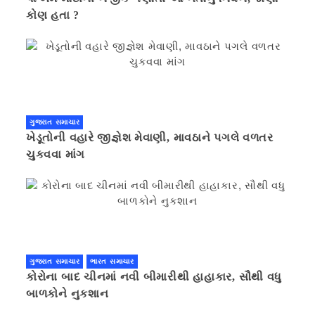
કોણ હતા ?
ગુજરાત સમાચાર
ખેડૂતોની વહારે જીજ્ઞેશ મેવાણી, માવઠાને પગલે વળતર
ચુકવવા માંગ
ગુજરાત સમાચાર
ભારત સમાચાર
કોરોના બાદ ચીનમાં નવી બીમારીથી હાહાકાર, સૌથી વધુ
બાળકોને નુકશાન