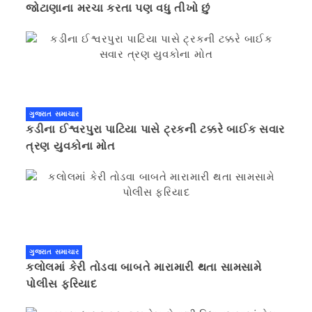
જોટાણાના મરચા કરતા પણ વધુ તીખો છું
ગુજરાત સમાચાર
કડીના ઈશ્વરપુરા પાટિયા પાસે ટ્રકની ટક્કરે બાઈક સવાર
ત્રણ યુવકોના મોત
ગુજરાત સમાચાર
કલોલમાં કેરી તોડવા બાબતે મારામારી થતા સામસામે
પોલીસ ફરિયાદ