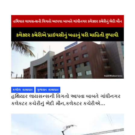
કલોલ સમાચાર
ગુજરાત સમાચાર
હથિયાર લાયસન્સની વિગતો આપવા બાબતે ગાંધીનગર
કલેક્ટર કચેરીનું ભેદી મૌન,કલેક્ટર કચેરીએ
પ્રાઈવસીનું બહાનું ધરી માહિતી છુપાવી