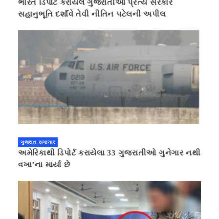
ભારત ડિપોર્ટ કરાયેલ ગુજરાતીઓ પ્રત્યે સરકાર
સહાનુભૂતિ દર્શાવે તેવી નીતિન પટેલની અપીલ
ગુજરાત સમાચાર
અમેરિકાથી ડિપોર્ટ કરાયેલા 33 ગુજરાતીઓ ગુનેગાર નથી
વખા’ના માર્યા છે