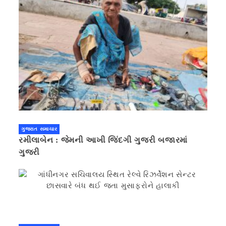
ગુજરાત સમાચાર
રમીલાબેન : જેમની આખી જિંદગી ગુજરી બજારમાં
ગુજરી