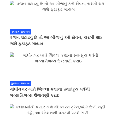
ગુજરાત સમાચાર
વજન ઘટાડવું છે તો આ બીજનું કરો સેવન, ચરબી થઇ
જશે ફટાફટ ગાયબ
ગુજરાત સમાચાર
ગાંધીનગર ખાતે જિલ્લા કક્ષાના સ્વાતંત્ર્ય પર્વની
ભવ્યાતિભવ્ય ઉજવણી કરાઇ