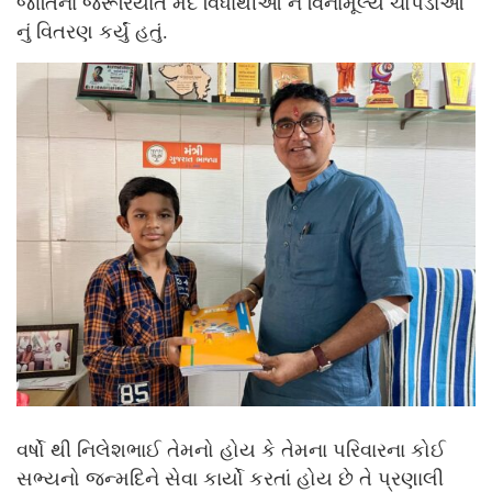
જાતિના જરૂરિયાત મંદ વિધાર્થીઓ ને વિનામૂલ્યે ચોપડાઓ
નું વિતરણ કર્યું હતું.
વર્ષો થી નિલેશભાઈ તેમનો હોય કે તેમના પરિવારના કોઈ
સભ્યનો જન્મદિને સેવા કાર્યો કરતાં હોય છે તે પ્રણાલી