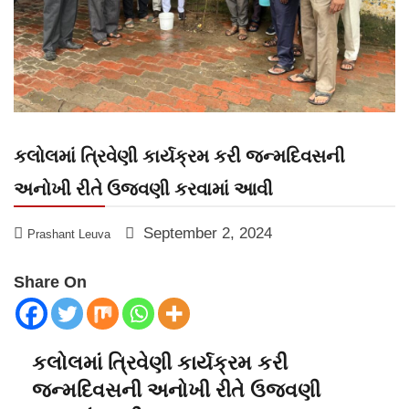
કલોલમાં ત્રિવેણી કાર્યક્રમ કરી જન્મદિવસની
અનોખી રીતે ઉજવણી કરવામાં આવી
September 2, 2024
Prashant Leuva
Share On
કલોલમાં ત્રિવેણી કાર્યક્રમ કરી
જન્મદિવસની અનોખી રીતે ઉજવણી