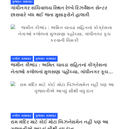
ગુજરાત સમાચાર
ગાંધીનગર સચિવાલય સ્થિત રેલ્વે રિઝર્વેશન સેન્ટર
છાસવારે બંધ થઈ જતા મુસાફરોને હાલાકી
કલોલ સમાચાર
ગુજરાત સમાચાર
જમીન કૌભાંડ : અમિત ચાવડા સહિતનાં કોંગ્રેસના
નેતાઓ કલોલનાં મુલસણા પહોંચ્યા, ગાંધીનગર કૂચ
કરવાની ચિમકી
કલોલ સમાચાર
ગુજરાત સમાચાર
રામ મંદિર માટે કોઈ મોટા બિઝનેસમેન નહી પણ આ
ગુજરાતીએ આપ્યું સૌથી વધુ દાન