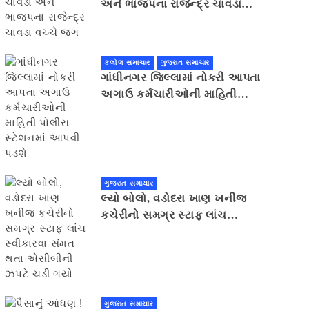
અને ભાજપના રાજેન્દ્ર ચાવડા
વચ્ચે જંગ
કલોલ સમાચાર
ગુજરાત સમાચાર
ગાંધીનગર જિલ્લામાં નોકરી આપતા
અગાઉ કર્મચારીઓની માહિતી
પોલીસ સ્ટેશનમાં આપવી પડશે
ગુજરાત સમાચાર
લ્યો બોલો, વડોદરા ખાણ ખનીજ
કચેરીનો સમગ્ર સ્ટાફ લાંચ
સ્વીકારવા સંમત થતા એસીબીની
ઝપટે ચડી ગયો
ગુજરાત સમાચાર