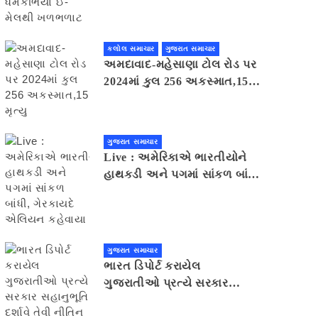
મેલથી ખળભળાટ
કલોલ સમાચાર
ગુજરાત સમાચાર
અમદાવાદ-મહેસાણા ટોલ રોડ પર
2024માં કુલ 256 અકસ્માત,15
મૃત્યુ
ગુજરાત સમાચાર
Live : અમેરિકાએ ભારતીયોને
હાથકડી અને પગમાં સાંકળ બાંધી,
ગેરકાયદે એલિયન કહેવાયા
ગુજરાત સમાચાર
ભારત ડિપોર્ટ કરાયેલ
ગુજરાતીઓ પ્રત્યે સરકાર
સહાનુભૂતિ દર્શાવે તેવી નીતિન
પટેલની અપીલ