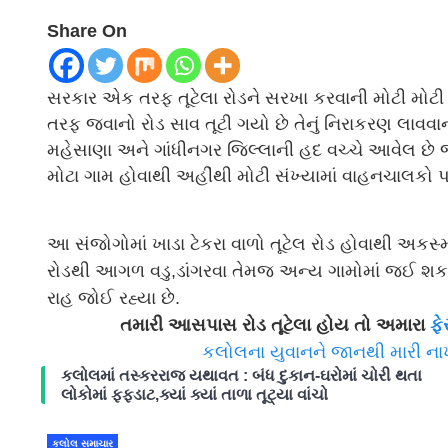
Share On
સરકાર એક તરફ તૂટેલા રોડને સરખા કરવાની મોટી મોટી
તરફ જવાનો રોડ સાવ તૂટી ગયો છે તેનું નિરાકરણ લાવવ
મહેસાણા અને ગાંધીનગર જિલ્લાની હદ વચ્ચે આવેલ છે 
મોટા ગામ હોવાથી અહીંથી મોટી સંખ્યામાં વાહનચાલકો 
આ સંજોગોમાં ખાડા ટેકરા વાળો તૂટેલ રોડ હોવાથી અક
રોડથી આગળ વડુ,ડાંગરવા તેમજ અન્ય ગામોમાં જઈ શકાય છે.
રાહ જોઈ રહ્યા છે.
તમારી આસપાસ રોડ તૂટેલા હોય તો અમારા
ફે
કલોલના યુવાનને જાનથી મારી ન
કલોલમાં તસ્કરરાજ યથાવત : બંધ દુકાન-ઘરોમાં ચોરી થતા
લોકોમાં ફફડાટ,ક્યાં ક્યાં તાળા તૂટ્યા વાંચો
કલોલ સમાચાર