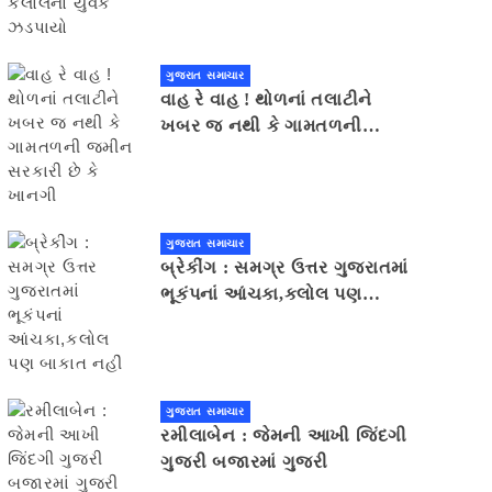
ગુજરાત સમાચાર
વાહ રે વાહ ! થોળનાં તલાટીને
ખબર જ નથી કે ગામતળની
જમીન સરકારી છે કે ખાનગી
ગુજરાત સમાચાર
બ્રેકીંગ : સમગ્ર ઉત્તર ગુજરાતમાં
ભૂકંપનાં આંચકા,કલોલ પણ
બાકાત નહીં
ગુજરાત સમાચાર
રમીલાબેન : જેમની આખી જિંદગી
ગુજરી બજારમાં ગુજરી