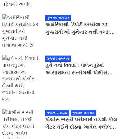
ગુજરાત સમાચાર
અમેરિકાથી ડિપોર્ટ કરાયેલા 33
ગુજરાતીઓ ગુનેગાર નથી વખા’ના
માર્યા છે
ગુજરાત સમાચાર
હવે નવો વિવાદ ! પાલનપુરમાં
આસારામના સત્સંગથી પોલીસ
દોડતી થઈ, જામીન શરતોનો ભંગ
કલોલ સમાચાર
ગુજરાત સમાચાર
પોલીસ ભરતી પરીક્ષામાં નકલી કોલ
લેટર લઈને દોડવા આવેલ કલોલનો
યુવક ઝડપાયો