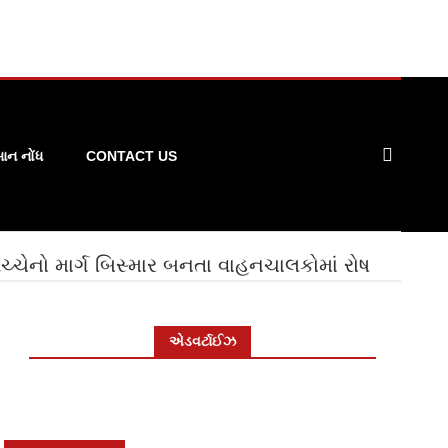
ન નોંધ
CONTACT US
ચેનો માર્ગ બિસ્માર બનતા વાહનચાલકોમાં રોષ
એડવર્ટાઈઝ