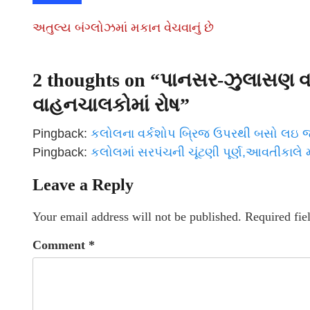
અતુલ્ય બંગ્લોઝમાં મકાન વેચવાનું છે
2 thoughts on “
પાનસર-ઝુલાસણ વચ્
વાહનચાલકોમાં રોષ
”
Pingback:
કલોલના વર્કશોપ બ્રિજ ઉપરથી બસો લઇ જ
Pingback:
કલોલમાં સરપંચની ચૂંટણી પૂર્ણ,આવતીકાલ
Leave a Reply
Your email address will not be published.
Required fie
Comment
*