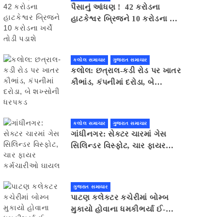
પૈસાનું આંધણ ! 42 કરોડના
હાટકેશ્વર બ્રિજને 10 કરોડના ખર્ચે
તોડી પડાશે
કલોલ સમાચાર
ગુજરાત સમાચાર
કલોલ: છત્રાલ-કડી રોડ પર ખાતર
કૌભાંડ, કંપનીમાં દરોડા, બે
શખ્સોની ધરપકડ
કલોલ સમાચાર
ગુજરાત સમાચાર
ગાંધીનગર: સેક્ટર ચારમાં ગેસ
સિલિન્ડર વિસ્ફોટ, ચાર ફાયર
કર્મચારીઓ ઘાયલ
ગુજરાત સમાચાર
પાટણ કલેકટર કચેરીમાં બોમ્બ
મુકાયો હોવાના ધમકીભર્યા ઈ-