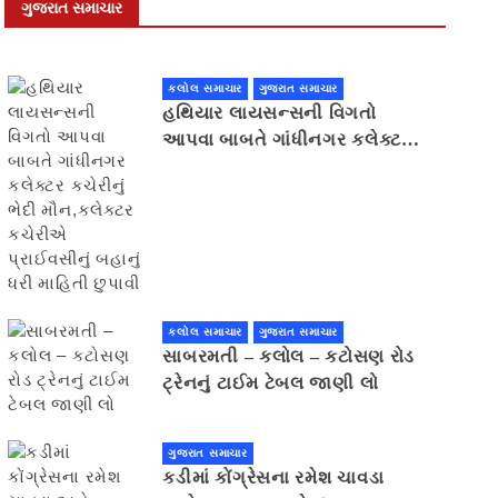
ગુજરાત સમાચાર
કલોલ સમાચાર
ગુજરાત સમાચાર
હથિયાર લાયસન્સની વિગતો
આપવા બાબતે ગાંધીનગર કલેક્ટર
કચેરીનું ભેદી મૌન,કલેક્ટર
કચેરીએ પ્રાઈવસીનું બહાનું ધરી
માહિતી છુપાવી
કલોલ સમાચાર
ગુજરાત સમાચાર
સાબરમતી – કલોલ – કટોસણ રોડ
ટ્રેનનું ટાઈમ ટેબલ જાણી લો
ગુજરાત સમાચાર
કડીમાં કોંગ્રેસના રમેશ ચાવડા