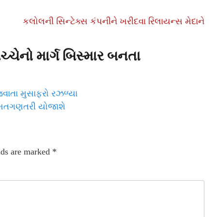
કલોલની સિન્ટેક્સ કંપનીને ખરીદવા રિલાયન્સ મેદાને
ચેનો માર્ગ બિસ્માર બનતા
વાતા મુસાફરો રઝળ્યા
ે મતગણતરી યોજાશે
lds are marked
*