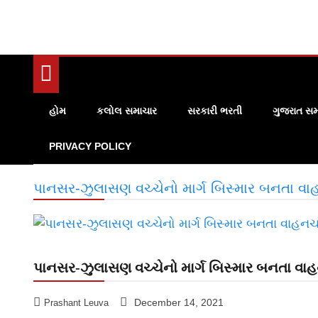
હોમ
કલોલ સમાચાર
સરકારી ભરતી
ગુજરાત સમ
PRIVACY POLICY
પાનસર-ઝુલાસણ વચ્ચેનો માર્ગ બિસ્માર બનતા વા
પાનસર-ઝુલાસણ વચ્ચેનો માર્ગ બિસ્માર બનતા વાહ
December 14, 2021
Prashant Leuva