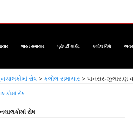
ાચાર
ભારત સમાચાર
પ્રોપર્ટી માર્કેટ
કલોલ વિશે
અવસા
હનચાલકોમાં રોષ
>
કલોલ સમાચાર
>
પાનસર-ઝુલાસણ વચ્
નચાલકોમાં રોષ