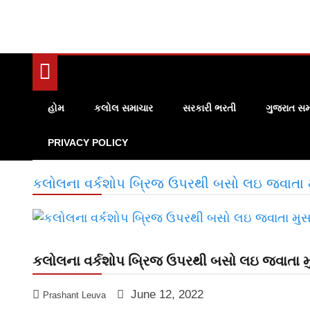
હોમ
કલોલ સમાચાર
સરકારી ભરતી
ગુજરાત સમ
PRIVACY POLICY
કલોલના વર્કશોપ બ્રિજ ઉપરથી બસો લઇ જવાતા મ
કલોલના વર્કશોપ બ્રિજ ઉપરથી બસો લઇ જવાતા મ
June 12, 2022
Prashant Leuva