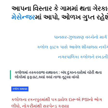
આપના વિસ્તાર કે ગામમાં થતા ગેરક
મેસેન્જર
માં આપો, ઓળખ ગુપ્ત રહે
પાનસર-ઝુલાસણ વચ્ચેનો માર્ગ
કલોલ ફાટક પાસે આવેલ શૌચાલય નર્કા
નગરપાલિકા કલોલને રખડતી 
કલોલમાં તસ્કરરાજ યથાવત : બંધ દુકાન-ઘરોમાં ચોરી થતા
લોકોમાં ફફડાટ,ક્યાં ક્યાં તાળા તૂટ્યા વાંચો
કલોલ સમાચાર
કલોલના રકનપુરમાંથી પકડાયેલ દારૂએ PSIનો ભોગ
લીધો, નોકરીમાંથી સસ્પેન્ડ કરાયા