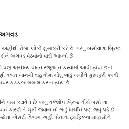
ે અગવડ
. અહીંથી રોજ લોકો મુસાફરી કરે છે. પરંતુ બસોવાળા બ્રિજ
ોને અગવડ વેઠવાનો વારો આવ્યો છે.
ં પણ અસંખ્ય વખત રજૂઆત કરવામાં આવી હોવા છતાં
વખત ખાનગી વાહનોમાં મોંઘુ ભાડું ખર્ચીને મુસાફરી કરવી
્રાયવર-કંડકટર બબાલ કરતા હોય છે.
 પાસ કઢાવેલ છે પરંતુ વર્કશોપ બ્રિજ નીચે બસો ના
 કારણે તે ચુકી જવાય તો ભાડું ખર્ચીને પણ જવું પડે છે
 જોતા એસટી વિભાગ અહીં પોતાના ટ્રાફિકના માણસોને