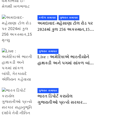
મેલથી ખળભળાટ
કલોલ સમાચાર
ગુજરાત સમાચાર
અમદાવાદ-મહેસાણા ટોલ રોડ પર
2024માં કુલ 256 અકસ્માત,15
મૃત્યુ
ગુજરાત સમાચાર
Live : અમેરિકાએ ભારતીયોને
હાથકડી અને પગમાં સાંકળ બાંધી,
ગેરકાયદે એલિયન કહેવાયા
ગુજરાત સમાચાર
ભારત ડિપોર્ટ કરાયેલ
ગુજરાતીઓ પ્રત્યે સરકાર
સહાનુભૂતિ દર્શાવે તેવી નીતિન
પટેલની અપીલ