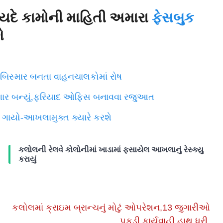
ાયદે કામોની માહિતી અમારા
ફેસબુક
શે
 બિસ્માર બનતા વાહનચાલકોમાં રોષ
ગાર બન્યું,ફરિયાદ ઓફિસ બનાવવા રજુઆત
ગાયો-આખલામુક્ત ક્યારે કરશે
કલોલની રેલવે કોલોનીમાં ખાડામાં ફસાયેલ આખલાનું રેસ્ક્યુ
કરાયું
કલોલમાં ક્રાઇમ બ્રાન્ચનું મોટું ઓપરેશન,13 જુગારીઓ
પકડી કાર્યવાહી હાથ ધરી