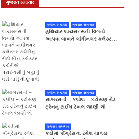
ગુજરાત સમાચાર
કલોલ સમાચાર
ગુજરાત સમાચાર
હથિયાર લાયસન્સની વિગતો
આપવા બાબતે ગાંધીનગર કલેક્ટર
કચેરીનું ભેદી મૌન,કલેક્ટર
કચેરીએ પ્રાઈવસીનું બહાનું ધરી
માહિતી છુપાવી
કલોલ સમાચાર
ગુજરાત સમાચાર
સાબરમતી – કલોલ – કટોસણ રોડ
ટ્રેનનું ટાઈમ ટેબલ જાણી લો
ગુજરાત સમાચાર
કડીમાં કોંગ્રેસના રમેશ ચાવડા