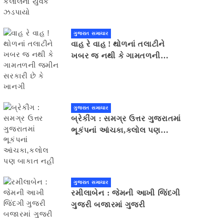
ગુજરાત સમાચાર
વાહ રે વાહ ! થોળનાં તલાટીને
ખબર જ નથી કે ગામતળની
જમીન સરકારી છે કે ખાનગી
ગુજરાત સમાચાર
બ્રેકીંગ : સમગ્ર ઉત્તર ગુજરાતમાં
ભૂકંપનાં આંચકા,કલોલ પણ
બાકાત નહીં
ગુજરાત સમાચાર
રમીલાબેન : જેમની આખી જિંદગી
ગુજરી બજારમાં ગુજરી