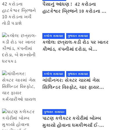
પૈસાનું આંધણ ! 42 કરોડના
હાટકેશ્વર બ્રિજને 10 કરોડના ખર્ચે
તોડી પડાશે
કલોલ સમાચાર
ગુજરાત સમાચાર
કલોલ: છત્રાલ-કડી રોડ પર ખાતર
કૌભાંડ, કંપનીમાં દરોડા, બે
શખ્સોની ધરપકડ
કલોલ સમાચાર
ગુજરાત સમાચાર
ગાંધીનગર: સેક્ટર ચારમાં ગેસ
સિલિન્ડર વિસ્ફોટ, ચાર ફાયર
કર્મચારીઓ ઘાયલ
ગુજરાત સમાચાર
પાટણ કલેકટર કચેરીમાં બોમ્બ
મુકાયો હોવાના ધમકીભર્યા ઈ-