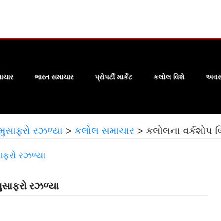
ાચાર
ભારત સમાચાર
પ્રોપર્ટી માર્કેટ
કલોલ વિશે
અવસા
ુસાફરો રઝળ્યા
>
કલોલ સમાચાર
>
કલોલના વર્કશોપ 
ુસાફરો રઝળ્યા