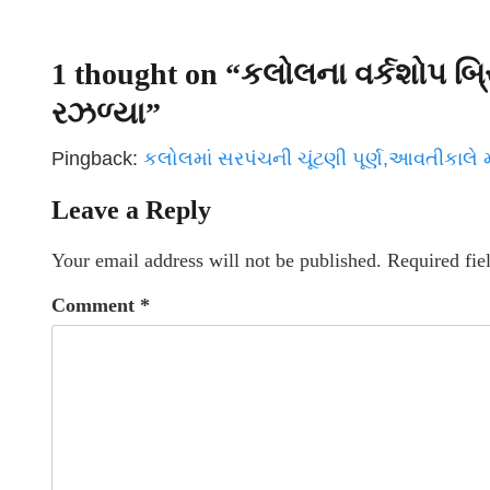
1 thought on “
કલોલના વર્કશોપ બ
રઝળ્યા
”
Pingback:
કલોલમાં સરપંચની ચૂંટણી પૂર્ણ,આવતીકાલ
Leave a Reply
Your email address will not be published.
Required fie
Comment
*