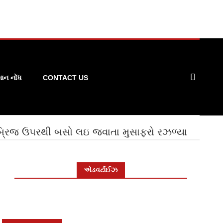
ન નોંધ
CONTACT US
બ્રિજ ઉપરથી બસો લઇ જવાતા મુસાફરો રઝળ્યા
એડવર્ટાઈઝ