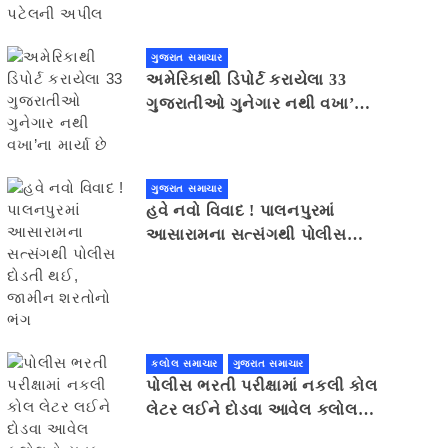
ગુજરાત સમાચાર
અમેરિકાથી ડિપોર્ટ કરાયેલા 33
ગુજરાતીઓ ગુનેગાર નથી વખા’ના
માર્યા છે
ગુજરાત સમાચાર
હવે નવો વિવાદ ! પાલનપુરમાં
આસારામના સત્સંગથી પોલીસ
દોડતી થઈ, જામીન શરતોનો ભંગ
કલોલ સમાચાર
ગુજરાત સમાચાર
પોલીસ ભરતી પરીક્ષામાં નકલી કોલ
લેટર લઈને દોડવા આવેલ કલોલનો
યુવક ઝડપાયો