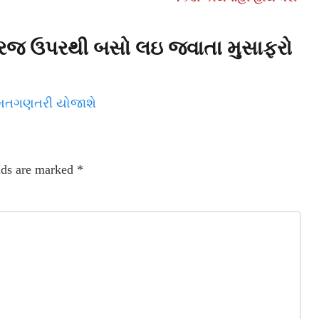
્રિજ ઉપરથી બસો લઇ જવાતા મુસાફરો
ે મતગણતરી યોજાશે
lds are marked
*