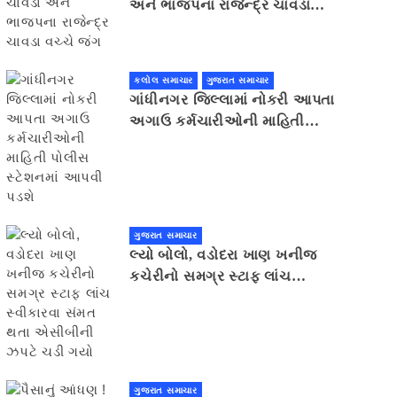
અને ભાજપના રાજેન્દ્ર ચાવડા
વચ્ચે જંગ
કલોલ સમાચાર
ગુજરાત સમાચાર
ગાંધીનગર જિલ્લામાં નોકરી આપતા
અગાઉ કર્મચારીઓની માહિતી
પોલીસ સ્ટેશનમાં આપવી પડશે
ગુજરાત સમાચાર
લ્યો બોલો, વડોદરા ખાણ ખનીજ
કચેરીનો સમગ્ર સ્ટાફ લાંચ
સ્વીકારવા સંમત થતા એસીબીની
ઝપટે ચડી ગયો
ગુજરાત સમાચાર