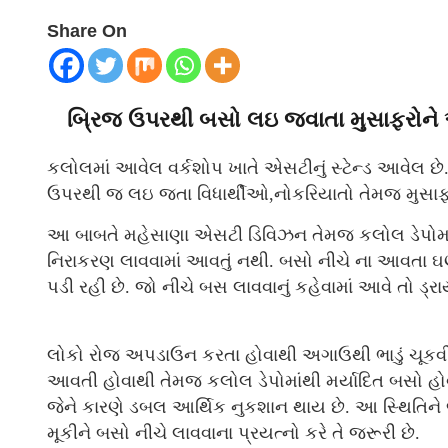
Share On
બ્રિજ ઉપરથી બસો લઇ જવાતા મુસાફરોન
કલોલમાં આવેલ વર્કશોપ ખાતે એસટીનું સ્ટેન્ડ આવેલ છે
ઉપરથી જ લઇ જતા વિધાર્થીઓ,નોકરિયાતો તેમજ મુસાફર
આ બાબતે મહેસાણા એસટી ડિવિઝન તેમજ કલોલ ડેપોમા
નિરાકરણ લાવવામાં આવતું નથી. બસો નીચે ના આવતા ઘણી 
પડી રહી છે. જો નીચે બસ લાવવાનું કહેવામાં આવે તો ડ
લોકો રોજ અપડાઉન કરતા હોવાથી અગાઉથી ભાડું ચૂકવીને
આવતી હોવાથી તેમજ કલોલ ડેપોમાંથી મર્યાદિત બસો હોવાને
જેને કારણે ડબલ આર્થિક નુકશાન થાય છે. આ સ્થિતિને
મૂકીને બસો નીચે લાવવાના પ્રયત્નો કરે તે જરૂરી છે.