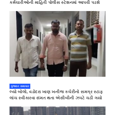
કર્મચારીઓની માહિતી પોલીસ સ્ટેશનમાં આપવી પડશે
ગુજરાત સમાચાર
લ્યો બોલો, વડોદરા ખાણ ખનીજ કચેરીનો સમગ્ર સ્ટાફ
લાંચ સ્વીકારવા સંમત થતા એસીબીની ઝપટે ચડી ગયો