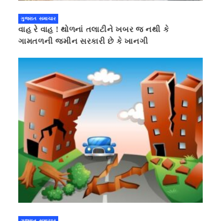
ગુજરાત સમાચાર
વાહ રે વાહ ! થોળનાં તલાટીને ખબર જ નથી કે
ગામતળની જમીન સરકારી છે કે ખાનગી
ગુજરાત સમાચાર