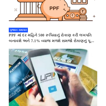
ગુજરાત સમાચાર
PPF માં દર મહિને 500 રૂપિયાનું રોકાણ કરી લખપતિ
બનાવશે અને 7.1% વ્યાજ મળશે સમજો રોકાણનું પૂરું
ગણિત .નવી દિલ્હી 41 મિનીટ પહેલા.