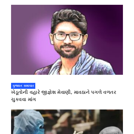
ગુજરાત સમાચાર
ખેડૂતોની વહારે જીજ્ઞેશ મેવાણી, માવઠાને પગલે વળતર
ચુકવવા માંગ