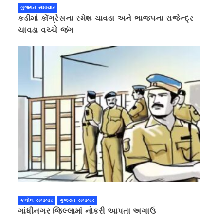
ગુજરાત સમાચાર
કડીમાં કોંગ્રેસના રમેશ ચાવડા અને ભાજપના રાજેન્દ્ર
ચાવડા વચ્ચે જંગ
કલોલ સમાચાર
ગુજરાત સમાચાર
ગાંધીનગર જિલ્લામાં નોકરી આપતા અગાઉ