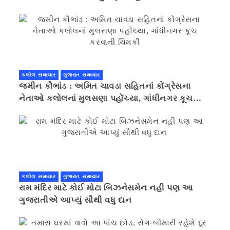
કલોલ સમાચાર
ગુજરાત સમાચાર
જમીન કૌભાંડ : અમિત ચાવડા સહિતનાં કોંગ્રેસના
નેતાઓ કલોલનાં મુલસણા પહોંચ્યા, ગાંધીનગર કૂચ
કરવાની ચિમકી
કલોલ સમાચાર
ગુજરાત સમાચાર
રામ મંદિર માટે કોઈ મોટા બિઝનેસમેન નહી પણ આ
ગુજરાતીએ આપ્યું સૌથી વધુ દાન