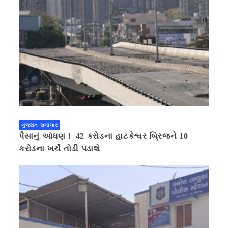
ગુજરાત સમાચાર
પૈસાનું આંધણ ! 42 કરોડના હાટકેશ્વર બ્રિજને 10
કરોડના ખર્ચે તોડી પડાશે