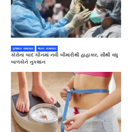
ગુજરાત સમાચાર
ભારત સમાચાર
કોરોના બાદ ચીનમાં નવી બીમારીથી હાહાકાર, સૌથી વધુ
બાળકોને નુકશાન