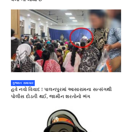
ગુજરાત સમાચાર
હવે નવો વિવાદ ! પાલનપુરમાં આસારામના સત્સંગથી
પોલીસ દોડતી થઈ, જામીન શરતોનો ભંગ