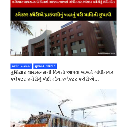
કલોલ સમાચાર
ગુજરાત સમાચાર
હથિયાર લાયસન્સની વિગતો આપવા બાબતે ગાંધીનગર
કલેક્ટર કચેરીનું ભેદી મૌન,કલેક્ટર કચેરીએ
પ્રાઈવસીનું બહાનું ધરી માહિતી છુપાવી