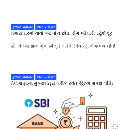
ગુજરાત સમાચાર
ભારત સમાચાર
તમારા ઘરમાં વાવો આ પાંચ છોડ, રોગ-બીમારી રહેશે દૂર
ગુજરાત સમાચાર
ભારત સમાચાર
તેલંગાણાના મુખ્યમંત્રી તરીકે રેવંત રેડ્ડીએ શપથ લીધી