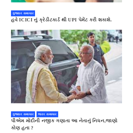
ગુજરાત સમાચાર
હવે ICICI નું ક્રેડીટકાર્ડ થી UPI પેમેંટ કરી શકાશે.
ગુજરાત સમાચાર
ભારત સમાચાર
પીએમ મોદીની નજીક ગણાતા આ નેતાનું નિધન,જાણો
કોણ હતા ?