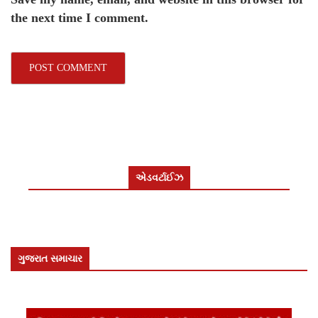
the next time I comment.
એડવર્ટાઈઝ
ગુજરાત સમાચાર