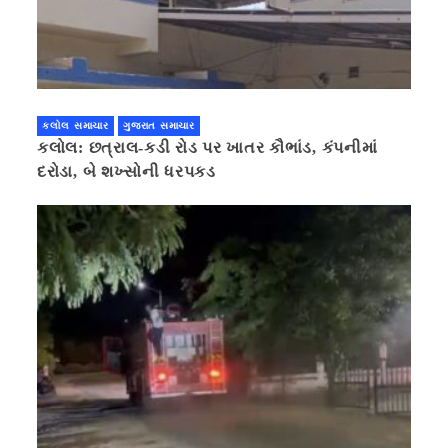
કલોલ સમાચાર
ગુજરાત સમાચાર
કલોલ: છત્રાલ-કડી રોડ પર ખાતર કૌભાંડ, કંપનીમાં
દરોડા, બે શખ્સોની ધરપકડ