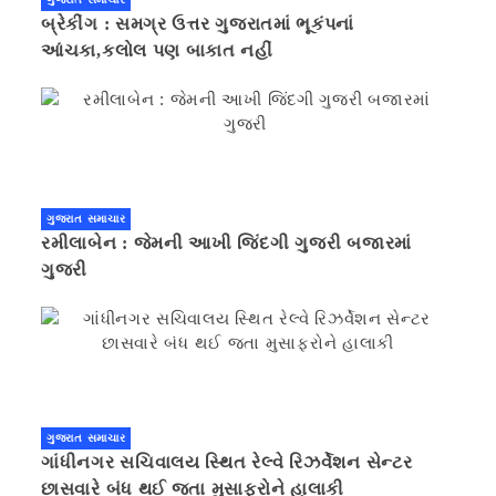
બ્રેકીંગ : સમગ્ર ઉત્તર ગુજરાતમાં ભૂકંપનાં
આંચકા,કલોલ પણ બાકાત નહીં
ગુજરાત સમાચાર
રમીલાબેન : જેમની આખી જિંદગી ગુજરી બજારમાં
ગુજરી
ગુજરાત સમાચાર
ગાંધીનગર સચિવાલય સ્થિત રેલ્વે રિઝર્વેશન સેન્ટર
છાસવારે બંધ થઈ જતા મુસાફરોને હાલાકી