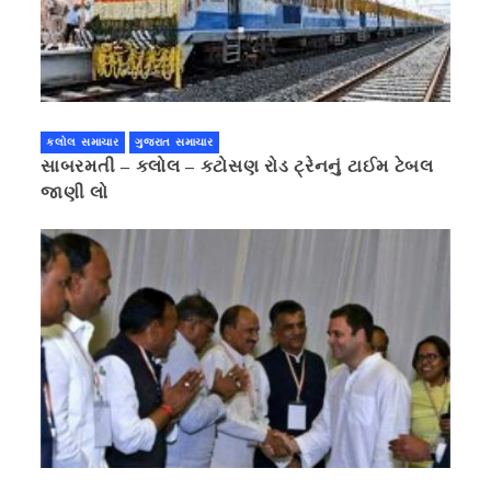
કલોલ સમાચાર
ગુજરાત સમાચાર
સાબરમતી – કલોલ – કટોસણ રોડ ટ્રેનનું ટાઈમ ટેબલ
જાણી લો