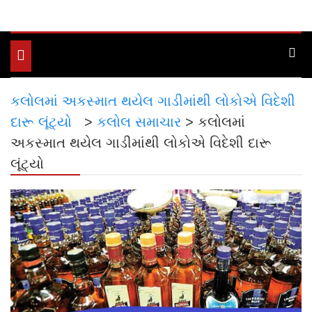
Toggle
navigation
કલોલમાં અકસ્માત થયેલ ગાડીમાંથી લોકોએ વિદેશી
દારૂ લૂંટ્યો
>
કલોલ સમાચાર
>
કલોલમાં
અકસ્માત થયેલ ગાડીમાંથી લોકોએ વિદેશી દારૂ
લૂંટ્યો