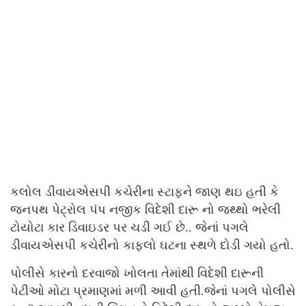
કલોલ ડીવાયએસપી કચેરીના સ્ટાફને જાણ થઇ હતી કે
જનપથ પેટ્રોલ પંપ નજીક વિદેશી દારૂ નો જથ્થો ભરેલી
ટોયોટા કાર ડિવાઇડર પર ચડી ગઈ છે.. જેનાં પગલે
ડીવાયએસપી કચેરીનો કાફલો ઘટના સ્થળે દોડી ગયો હતો.
પોલીસે કારનો દરવાજો ખોલતા તેમાંથી વિદેશી દારૂની
પેટીઓ મોટા પ્રમાણમાં મળી આવી હતી.જેનાં પગલે પોલીસે