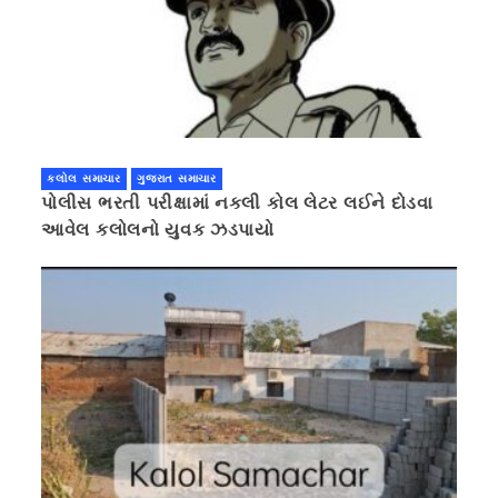
કલોલ સમાચાર
ગુજરાત સમાચાર
પોલીસ ભરતી પરીક્ષામાં નકલી કોલ લેટર લઈને દોડવા
આવેલ કલોલનો યુવક ઝડપાયો