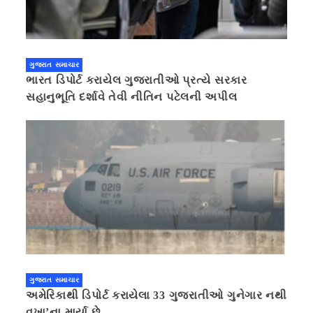
ગુજરાત સમાચાર
ભારત ડિપોર્ટ કરાયેલ ગુજરાતીઓ પ્રત્યે સરકાર
સહાનુભૂતિ દર્શાવે તેવી નીતિન પટેલની અપીલ
ગુજરાત સમાચાર
અમેરિકાથી ડિપોર્ટ કરાયેલા 33 ગુજરાતીઓ ગુનેગાર નથી
વખા’ના માર્યા છે