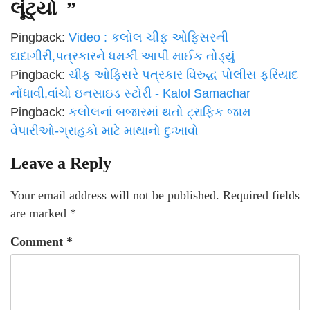
લૂંટ્યો
”
Pingback:
Video : કલોલ ચીફ ઓફિસરની
દાદાગીરી,પત્રકારને ધમકી આપી માઈક તોડ્યું
Pingback:
ચીફ ઓફિસરે પત્રકાર વિરુદ્ધ પોલીસ ફરિયાદ
નોંધાવી,વાંચો ઇનસાઇડ સ્ટોરી - Kalol Samachar
Pingback:
કલોલનાં બજારમાં થતો ટ્રાફિક જામ
વેપારીઓ-ગ્રાહકો માટે માથાનો દુઃખાવો
Leave a Reply
Your email address will not be published.
Required fields
are marked
*
Comment
*