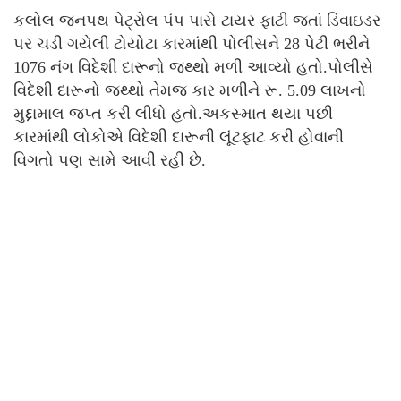
કલોલ જનપથ પેટ્રોલ પંપ પાસે ટાયર ફાટી જતાં ડિવાઇડર
પર ચડી ગયેલી ટોયોટા કારમાંથી પોલીસને 28 પેટી ભરીને
1076 નંગ વિદેશી દારૂનો જથ્થો મળી આવ્યો હતો.પોલીસે
વિદેશી દારૂનો જથ્થો તેમજ કાર મળીને રૂ. 5.09 લાખનો
મુદ્દામાલ જપ્ત કરી લીધો હતો.અકસ્માત થયા પછી
કારમાંથી લોકોએ વિદેશી દારૂની લૂંટફાટ કરી હોવાની
વિગતો પણ સામે આવી રહી છે.