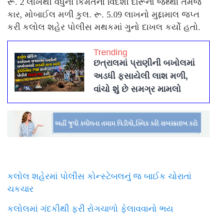
રૂ. 2 લાખથી વધુની કિંમતનો વિદેશી દારૂનો જથ્થો તેમજ
કાર, મોબાઈલ મળી કુલ. રૂ. 5.09 લાખનો મુદ્દામાલ જપ્ત
કરી કલોલ શહેર પોલીસ મથકમાં ગુનો દાખલ કર્યો હતો.
Trending
છત્રાલમાં પ્રાણીની બખોલમાં
અડધી ફસાયેલી લાશ મળી,
વાંચો શું છે સમગ્ર મામલો
કલોલ શહેરમાં પોલીસ કોન્સ્ટેબલનું જ બાઈક ચોરાતાં
ચકચાર
કલોલમાં ગંદકીથી ફરી રોગચાળો ફેલાવવાનો ભય