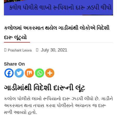
કલોલમાં અકસ્માત થયેલ ગાડીમાંથી લોકોએ વિદેશી
દારૂ લૂંટ્યો
July 30, 2021
Prashant Leuva
Share On
ગાડીમાંથી વિદેશી દારૂની લૂંટ
કલોલ પોલીસે લાખો રૂપિયાનો દારૂ ઝડપી લીધો છે. ગાડીને
અકસ્માત થતા તપાસ કરવા પોલીસને અચાનક જ દારૂ
મળી આવ્યો હતો.