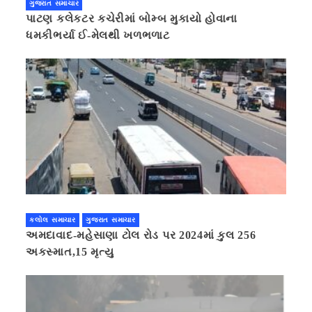
ગુજરાત સમાચાર
પાટણ કલેકટર કચેરીમાં બોમ્બ મુકાયો હોવાના
ધમકીભર્યા ઈ-મેલથી ખળભળાટ
કલોલ સમાચાર
ગુજરાત સમાચાર
અમદાવાદ-મહેસાણા ટોલ રોડ પર 2024માં કુલ 256
અકસ્માત,15 મૃત્યુ