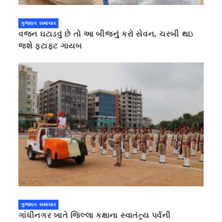
ગુજરાત સમાચાર
વજન ઘટાડવું છે તો આ બીજનું કરો સેવન, ચરબી થઇ
જશે ફટાફટ ગાયબ
ગુજરાત સમાચાર
ગાંધીનગર ખાતે જિલ્લા કક્ષાના સ્વાતંત્ર્ય પર્વની