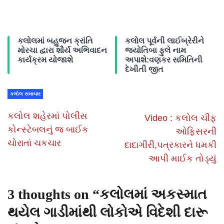
કલોલમાં બહુજન ક્રાંતિ
કલોલ પૂર્વની લાઈબ્રેરીને
મોરચા દ્વારા શૌર્ય અભિવાદન
જ્યોતિબા ફુલે નામ
કાર્યક્રમ યોજાશે
અપાશે:વણકર સમિતિની
દેખીતી જીત
કલોલ સમાચાર
કલોલ શહેરમાં પોલીસ
Video : કલોલ ચીફ
કોન્સ્ટેબલનું જ બાઈક
ઓફિસરની
ચોરાતાં ચકચાર
દાદાગીરી,પત્રકારને ધમકી
આપી માઈક તોડ્યું
3 thoughts on “
કલોલમાં અકસ્માત
થયેલ ગાડીમાંથી લોકોએ વિદેશી દારૂ