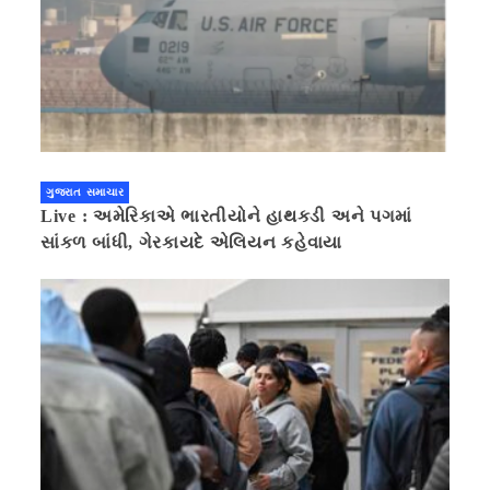
ગુજરાત સમાચાર
Live : અમેરિકાએ ભારતીયોને હાથકડી અને પગમાં
સાંકળ બાંધી, ગેરકાયદે એલિયન કહેવાયા