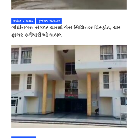
કલોલ સમાચાર
ગુજરાત સમાચાર
ગાંધીનગર: સેક્ટર ચારમાં ગેસ સિલિન્ડર વિસ્ફોટ, ચાર
ફાયર કર્મચારીઓ ઘાયલ