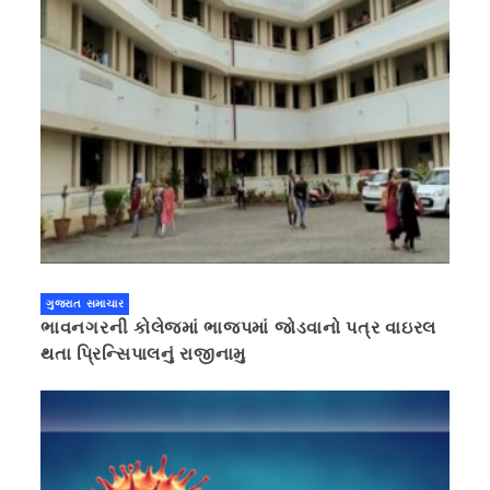
ગુજરાત સમાચાર
ભાવનગરની કોલેજમાં ભાજપમાં જોડવાનો પત્ર વાઇરલ
થતા પ્રિન્સિપાલનું રાજીનામુ