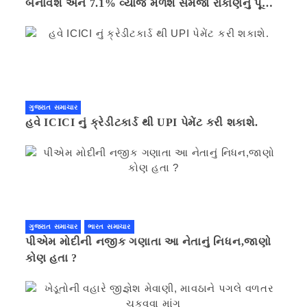
બનાવશે અને 7.1% વ્યાજ મળશે સમજો રોકાણનું પૂરું
ગણિત .નવી દિલ્હી 41 મિનીટ પહેલા.
ગુજરાત સમાચાર
હવે ICICI નું ક્રેડીટકાર્ડ થી UPI પેમેંટ કરી શકાશે.
ગુજરાત સમાચાર
ભારત સમાચાર
પીએમ મોદીની નજીક ગણાતા આ નેતાનું નિધન,જાણો
કોણ હતા ?