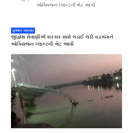
ગુજરાત સમાચાર
જીજ્ઞેશ મેવાણીએ સરકાર સામે લડાઈ લડી વડગામને
ઓક્સિજન પ્લાન્ટની ભેટ આપી