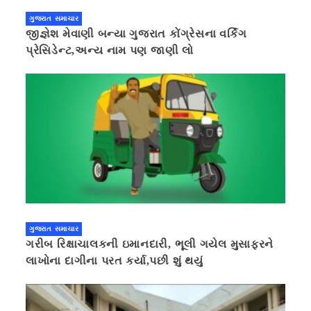
ગુજરાત સમાચાર
જીજ્ઞેશ મેવાણી બન્યા ગુજરાત કોંગ્રેસના વર્કિંગ
પ્રેસિડેન્ટ,અન્ય નામ પણ જાણી લો
ગુજરાત સમાચાર
ગરીબ રિક્ષાચાલકની ઇમાનદારી, ભૂલી ગયેલ મુસાફરને
લાખોના દાગીના પરત કર્યા,પછી શું થયું