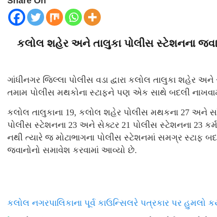
Share On
કલોલ શહેર અને તાલુકા પોલીસ સ્ટેશનના જવા
ગાંધીનગર જિલ્લા પોલીસ વડા દ્વારા કલોલ તાલુકા શહેર અન
તમામ પોલીસ મથકોના સ્ટાફને પણ એક સાથે બદલી નાખવામ
કલોલ તાલુકાના 19, કલોલ શહેર પોલીસ મથકના 27 અને સાંત
પોલીસ સ્ટેશનના 23 અને સેક્ટર 21 પોલીસ સ્ટેશનના 23 કર
નથી ત્યારે જ મોટાભાગના પોલીસ સ્ટેશનમાં સમગ્ર સ્ટાફ 
જવાનોનો સમાવેશ કરવામાં આવ્યો છે.
કલોલ નગરપાલિકાના પૂર્વ કાઉન્સિલરે પત્રકાર પર હુમલો ક