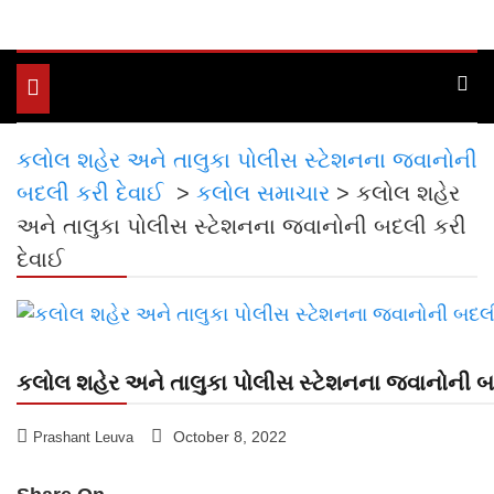
Toggle
navigation
કલોલ શહેર અને તાલુકા પોલીસ સ્ટેશનના જવાનોની
બદલી કરી દેવાઈ
>
કલોલ સમાચાર
>
કલોલ શહેર
અને તાલુકા પોલીસ સ્ટેશનના જવાનોની બદલી કરી
દેવાઈ
કલોલ શહેર અને તાલુકા પોલીસ સ્ટેશનના જવાનોની બ
October 8, 2022
Prashant Leuva