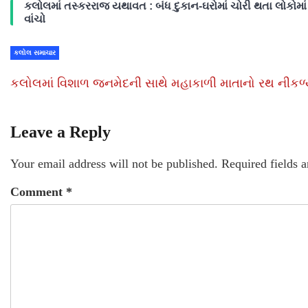
કલોલમાં તસ્કરરાજ યથાવત : બંધ દુકાન-ઘરોમાં ચોરી થતા લોકોમાં ફ
વાંચો
કલોલ સમાચાર
કલોલમાં વિશાળ જનમેદની સાથે મહાકાળી માતાનો રથ નીકળ્
Leave a Reply
Your email address will not be published.
Required fields 
Comment
*