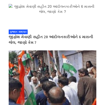
ગુજરાત સમાચાર
જીજ્ઞેશ મેવાણી સહીત 20 આંદોલનકારીઓને 6 માસની
જેલ, જાણો કેમ ?