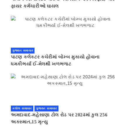
ફાયર કર્મચારીઓ ઘાયલ
ગુજરાત સમાચાર
પાટણ કલેકટર કચેરીમાં બોમ્બ મુકાયો હોવાના
ધમકીભર્યા ઈ-મેલથી ખળભળાટ
કલોલ સમાચાર
ગુજરાત સમાચાર
અમદાવાદ-મહેસાણા ટોલ રોડ પર 2024માં કુલ 256
અકસ્માત,15 મૃત્યુ