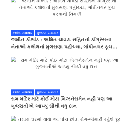
કલોલ સમાચાર
ગુજરાત સમાચાર
જમીન કૌભાંડ : અમિત ચાવડા સહિતનાં કોંગ્રેસના
નેતાઓ કલોલનાં મુલસણા પહોંચ્યા, ગાંધીનગર કૂચ
કરવાની ચિમકી
કલોલ સમાચાર
ગુજરાત સમાચાર
રામ મંદિર માટે કોઈ મોટા બિઝનેસમેન નહી પણ આ
ગુજરાતીએ આપ્યું સૌથી વધુ દાન