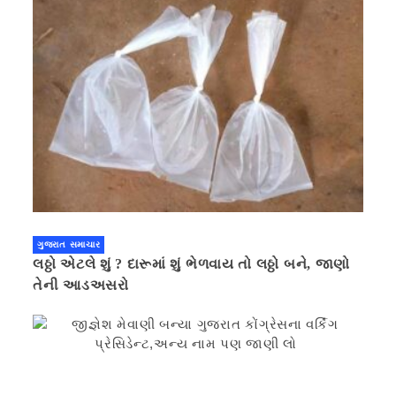
ગુજરાત સમાચાર
લઠ્ઠો એટલે શું ? દારૂમાં શું ભેળવાય તો લઠ્ઠો બને, જાણો
તેની આડઅસરો