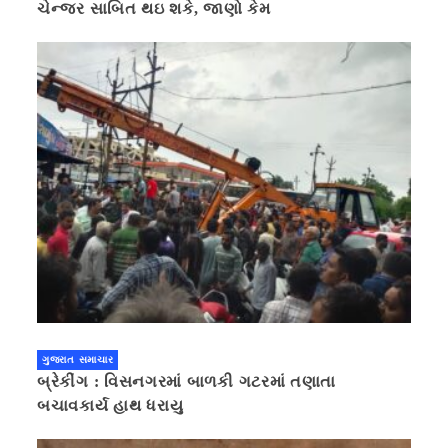
ચેન્જર સાબિત થઇ શકે, જાણો કેમ
ગુજરાત સમાચાર
બ્રેકીંગ : વિસનગરમાં બાળકી ગટરમાં તણાતા
બચાવકાર્ય હાથ ધરાયુ