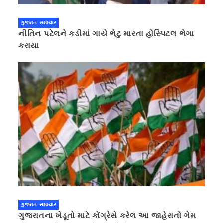
ગુજરાત સમાચાર
નીતિન પટેલને કડીમાં ગાયે ભેટુ મારતા હોસ્પિટલ ભેગા
કરાયા
ગુજરાત સમાચાર
ગુજરાતના ખેડૂતો માટે કોંગ્રેસે કરેલ આ જાહેરાતો ગેમ