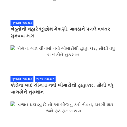
ગુજરાત સમાચાર
ખેડૂતોની વહારે જીજ્ઞેશ મેવાણી, માવઠાને પગલે વળતર
ચુકવવા માંગ
ગુજરાત સમાચાર
ભારત સમાચાર
કોરોના બાદ ચીનમાં નવી બીમારીથી હાહાકાર, સૌથી વધુ
બાળકોને નુકશાન