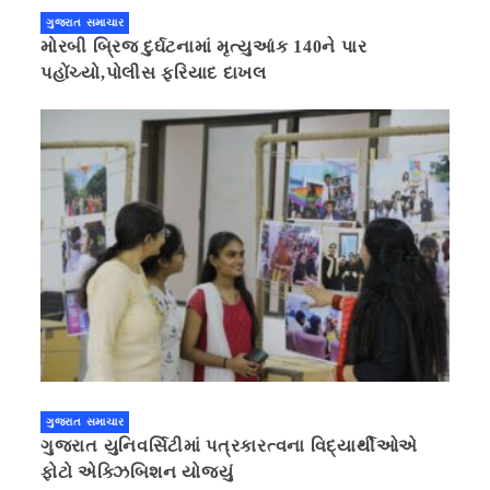
ગુજરાત સમાચાર
મોરબી બ્રિજ દુર્ઘટનામાં મૃત્યુઆંક 140ને પાર
પહોંચ્યો,પોલીસ ફરિયાદ દાખલ
ગુજરાત સમાચાર
ગુજરાત યુનિવર્સિટીમાં પત્રકારત્વના વિદ્યાર્થીઓએ
ફોટો એક્ઝિબિશન યોજ્યું