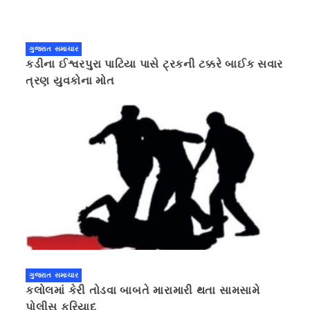
ગુજરાત સમાચાર
કડીના ઈશ્વરપુરા પાટિયા પાસે ટ્રકની ટક્કરે બાઈક સવાર
ત્રણ યુવકોના મોત
ગુજરાત સમાચાર
કલોલમાં કેરી તોડવા બાબતે મારામારી થતા સામસામે
પોલીસ ફરિયાદ