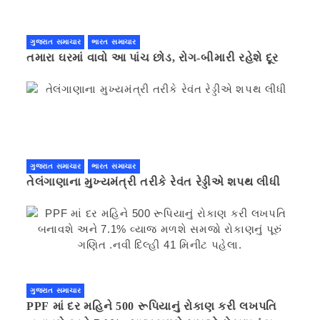
ગુજરાત સમાચાર
ભારત સમાચાર
તમારા ઘરમાં વાવો આ પાંચ છોડ, રોગ-બીમારી રહેશે દૂર
ગુજરાત સમાચાર
ભારત સમાચાર
તેલંગાણાના મુખ્યમંત્રી તરીકે રેવંત રેડ્ડીએ શપથ લીધી
ગુજરાત સમાચાર
PPF માં દર મહિને 500 રૂપિયાનું રોકાણ કરી લખપતિ