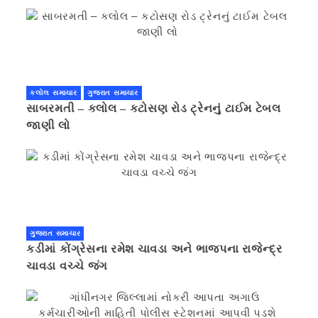
પ્રાઈવસીનું બહાનું ધરી માહિતી છુપાવી
કલોલ સમાચાર
ગુજરાત સમાચાર
સાબરમતી – કલોલ – કટોસણ રોડ ટ્રેનનું ટાઈમ ટેબલ
જાણી લો
ગુજરાત સમાચાર
કડીમાં કોંગ્રેસના રમેશ ચાવડા અને ભાજપના રાજેન્દ્ર
ચાવડા વચ્ચે જંગ