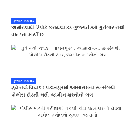
ગુજરાત સમાચાર
અમેરિકાથી ડિપોર્ટ કરાયેલા 33 ગુજરાતીઓ ગુનેગાર નથી
વખા’ના માર્યા છે
ગુજરાત સમાચાર
હવે નવો વિવાદ ! પાલનપુરમાં આસારામના સત્સંગથી
પોલીસ દોડતી થઈ, જામીન શરતોનો ભંગ