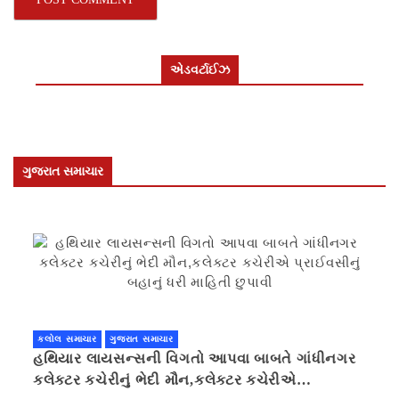
એડવર્ટાઈઝ
ગુજરાત સમાચાર
કલોલ સમાચાર
ગુજરાત સમાચાર
હથિયાર લાયસન્સની વિગતો આપવા બાબતે ગાંધીનગર
કલેક્ટર કચેરીનું ભેદી મૌન,કલેક્ટર કચેરીએ