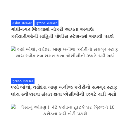
કલોલ સમાચાર
ગુજરાત સમાચાર
ગાંધીનગર જિલ્લામાં નોકરી આપતા અગાઉ
કર્મચારીઓની માહિતી પોલીસ સ્ટેશનમાં આપવી પડશે
ગુજરાત સમાચાર
લ્યો બોલો, વડોદરા ખાણ ખનીજ કચેરીનો સમગ્ર સ્ટાફ
લાંચ સ્વીકારવા સંમત થતા એસીબીની ઝપટે ચડી ગયો