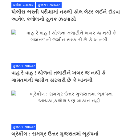
કલોલ સમાચાર
ગુજરાત સમાચાર
પોલીસ ભરતી પરીક્ષામાં નકલી કોલ લેટર લઈને દોડવા
આવેલ કલોલનો યુવક ઝડપાયો
ગુજરાત સમાચાર
વાહ રે વાહ ! થોળનાં તલાટીને ખબર જ નથી કે
ગામતળની જમીન સરકારી છે કે ખાનગી
ગુજરાત સમાચાર
બ્રેકીંગ : સમગ્ર ઉત્તર ગુજરાતમાં ભૂકંપનાં