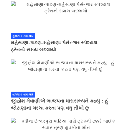
ગુજરાત સમાચાર
મહેસાણા-પાટણ-મહેસાણા પેસેન્જર સ્પેશ્યલ
ટ્રેનનો સમય બદલાયો
ગુજરાત સમાચાર
જીજ્ઞેશ મેવાણીએ ભાજપના ધારાસભ્યને કહ્યું : હું
જોટાણાના મરચા કરતા પણ વધુ તીખો છું