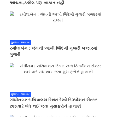
આંચકા,કલોલ પણ બાકાત નહીં
ગુજરાત સમાચાર
રમીલાબેન : જેમની આખી જિંદગી ગુજરી બજારમાં
ગુજરી
ગુજરાત સમાચાર
ગાંધીનગર સચિવાલય સ્થિત રેલ્વે રિઝર્વેશન સેન્ટર
છાસવારે બંધ થઈ જતા મુસાફરોને હાલાકી