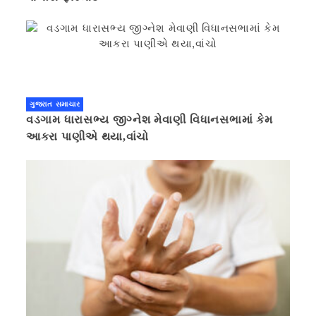
ગુજરાત સમાચાર
વડગામ ધારાસભ્ય જીગ્નેશ મેવાણી વિધાનસભામાં કેમ
આકરા પાણીએ થયા,વાંચો