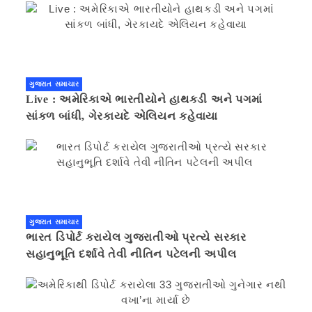
ગુજરાત સમાચાર
Live : અમેરિકાએ ભારતીયોને હાથકડી અને પગમાં
સાંકળ બાંધી, ગેરકાયદે એલિયન કહેવાયા
ગુજરાત સમાચાર
ભારત ડિપોર્ટ કરાયેલ ગુજરાતીઓ પ્રત્યે સરકાર
સહાનુભૂતિ દર્શાવે તેવી નીતિન પટેલની અપીલ