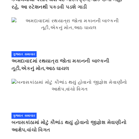
રહે, આ સ્ટેશનથી પકડવી પડશે ગાડી
ગુજરાત સમાચાર
અમદાવાદમાં રથયાત્રા જોતા મકાનની બાલ્કની
તૂટી,એકનું મોત,આઠ ઘાયલ
ગુજરાત સમાચાર
બનાસકાંઠામાં મોટું કૌભાંડ થયું હોવાનો જીજ્ઞેશ મેવાણીનો
આક્ષેપ,વાંચો વિગત