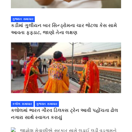
ગુજરાત સમાચાર
કડીમાં ગુલીયન બાર સિન્ડ્રોમના ચાર જેટલા કેસ સામે
આવતા ફફડાટ, જાણો તેના લક્ષણ
કલોલ સમાચાર
ગુજરાત સમાચાર
કલોલમાં ભારત ગૌરવ ડિલક્સ ટ્રેન આવી પહોંચતા ઢોલ
નગારા સાથે સ્વાગત કરાયું