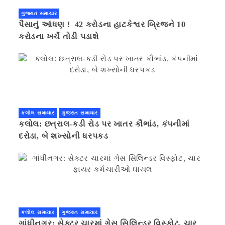
ગુજરાત સમાચાર
પૈસાનું આંધણ ! 42 કરોડના હાટકેશ્વર બ્રિજને 10
કરોડના ખર્ચે તોડી પડાશે
કલોલ સમાચાર
ગુજરાત સમાચાર
કલોલ: છત્રાલ-કડી રોડ પર ખાતર કૌભાંડ, કંપનીમાં
દરોડા, બે શખ્સોની ધરપકડ
કલોલ સમાચાર
ગુજરાત સમાચાર
ગાંધીનગર: સેક્ટર ચારમાં ગેસ સિલિન્ડર વિસ્ફોટ, ચાર