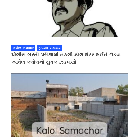
કલોલ સમાચાર
ગુજરાત સમાચાર
પોલીસ ભરતી પરીક્ષામાં નકલી કોલ લેટર લઈને દોડવા
આવેલ કલોલનો યુવક ઝડપાયો