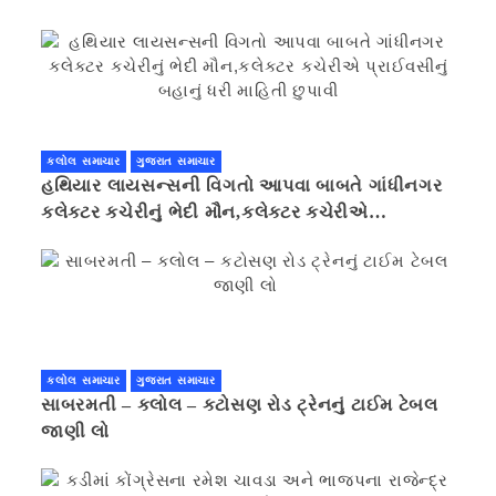
કલોલ સમાચાર
ગુજરાત સમાચાર
હથિયાર લાયસન્સની વિગતો આપવા બાબતે ગાંધીનગર
કલેક્ટર કચેરીનું ભેદી મૌન,કલેક્ટર કચેરીએ
પ્રાઈવસીનું બહાનું ધરી માહિતી છુપાવી
કલોલ સમાચાર
ગુજરાત સમાચાર
સાબરમતી – કલોલ – કટોસણ રોડ ટ્રેનનું ટાઈમ ટેબલ
જાણી લો