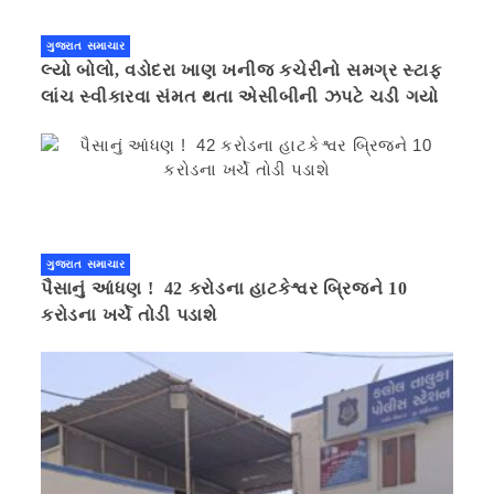
ગુજરાત સમાચાર
લ્યો બોલો, વડોદરા ખાણ ખનીજ કચેરીનો સમગ્ર સ્ટાફ
લાંચ સ્વીકારવા સંમત થતા એસીબીની ઝપટે ચડી ગયો
ગુજરાત સમાચાર
પૈસાનું આંધણ ! 42 કરોડના હાટકેશ્વર બ્રિજને 10
કરોડના ખર્ચે તોડી પડાશે