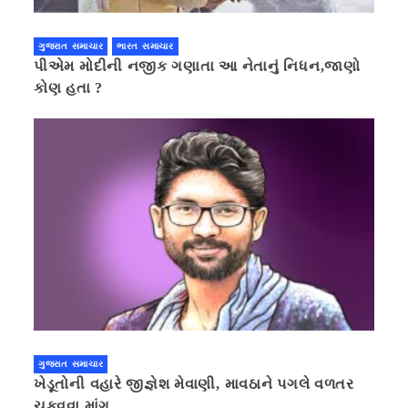
ગુજરાત સમાચાર
ભારત સમાચાર
પીએમ મોદીની નજીક ગણાતા આ નેતાનું નિધન,જાણો
કોણ હતા ?
ગુજરાત સમાચાર
ખેડૂતોની વહારે જીજ્ઞેશ મેવાણી, માવઠાને પગલે વળતર
ચુકવવા માંગ