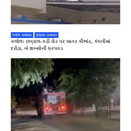
કલોલ સમાચાર
ગુજરાત સમાચાર
કલોલ: છત્રાલ-કડી રોડ પર ખાતર કૌભાંડ, કંપનીમાં
દરોડા, બે શખ્સોની ધરપકડ