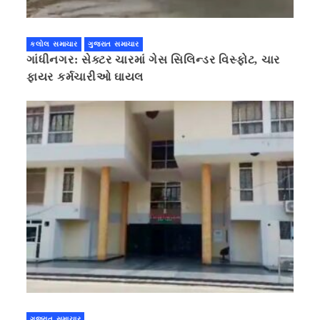
કલોલ સમાચાર
ગુજરાત સમાચાર
ગાંધીનગર: સેક્ટર ચારમાં ગેસ સિલિન્ડર વિસ્ફોટ, ચાર
ફાયર કર્મચારીઓ ઘાયલ
ગુજરાત સમાચાર