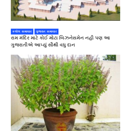
કલોલ સમાચાર
ગુજરાત સમાચાર
રામ મંદિર માટે કોઈ મોટા બિઝનેસમેન નહી પણ આ
ગુજરાતીએ આપ્યું સૌથી વધુ દાન