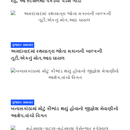
રહે, આ સ્ટેશનથી પકડવી પડશે ગાડી
ગુજરાત સમાચાર
અમદાવાદમાં રથયાત્રા જોતા મકાનની બાલ્કની
તૂટી,એકનું મોત,આઠ ઘાયલ
ગુજરાત સમાચાર
બનાસકાંઠામાં મોટું કૌભાંડ થયું હોવાનો જીજ્ઞેશ મેવાણીનો
આક્ષેપ,વાંચો વિગત