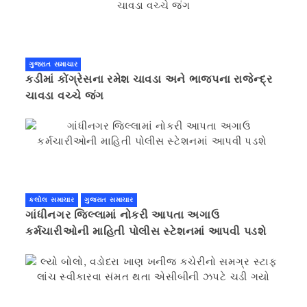
ગુજરાત સમાચાર
કડીમાં કોંગ્રેસના રમેશ ચાવડા અને ભાજપના રાજેન્દ્ર
ચાવડા વચ્ચે જંગ
કલોલ સમાચાર
ગુજરાત સમાચાર
ગાંધીનગર જિલ્લામાં નોકરી આપતા અગાઉ
કર્મચારીઓની માહિતી પોલીસ સ્ટેશનમાં આપવી પડશે