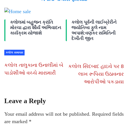
કલોલમાં બહુજન ક્રાંતિ
કલોલ પૂર્વની લાઈબ્રેરીને
મોરચા દ્વારા શૌર્ય અભિવાદન
જ્યોતિબા ફુલે નામ
કાર્યક્રમ યોજાશે
અપાશે:વણકર સમિતિની
દેખીતી જીત
કલોલ સમાચાર
કલોલ તાલુકાના ઉનાલીમાં બે
કલોલ સિંદબાદ હાઇવે પર 8
પાડોશીઓ વચ્ચે મારામારી
લાખ રૂપિયા ઉઠાવનાર
આરોપીઓ પકડાયા
Leave a Reply
Your email address will not be published.
Required fields
are marked
*