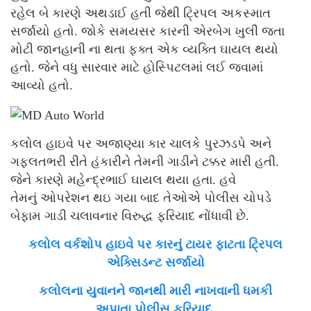
રહેલ બે કારણે અથડાઈ હતી જેથી ટ્રિપલ અકસ્માત
સર્જાયો હતો. જોકે સમયસર કારની એરબેગ ખુલી જતા
મોટી જાનહાની ના થતા ફક્ત એક વ્યક્તિ ઘાયલ થયો
હતો. જેને વધુ સારવાર માટે હોસ્પિટલમાં લઈ જવામાં
આવ્યો હતો.
કલોલ હાઇવે પર અજાણ્યા કાર ચાલકે પુરઝડપે અને
ગફલતભરી રીતે હંકારીને તેમની ગાડીને ટક્કર મારી હતી.
જેને કારણે મહેન્દ્રભાઈ ઘાયલ થયા હતા. હવે
તેમનું ઓપરેશન થઇ ગયા બાદ તેઓએ પોલીસ ચોપડે
બેફામ ગાડી ચલાવનાર વિરુદ્ધ ફરિયાદ નોંધાવી છે.
કલોલ વર્કશોપ હાઇવે પર કારનું ટાયર ફાટતા ટ્રિપલ
એક્સિડન્ટ સર્જાયો
કલોલના યુવાનને જાનથી મારી નાખવાની ધમકી
અપાતા પોલીસ ફરિયાદ