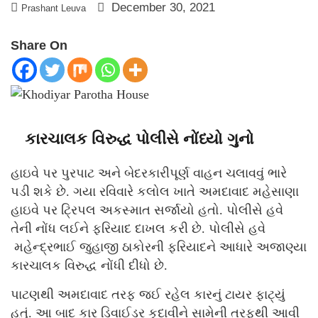
December 30, 2021
Prashant Leuva
Share On
કારચાલક વિરુદ્ધ પોલીસે નોંધ્યો ગુનો
હાઇવે પર પુરપાટ અને બેદરકારીપૂર્ણ વાહન ચલાવવું ભારે
પડી શકે છે. ગયા રવિવારે કલોલ ખાતે અમદાવાદ મહેસાણા
હાઇવે પર ટ્રિપલ અકસ્માત સર્જાયો હતો. પોલીસે હવે
તેની નોંધ લઈને ફરિયાદ દાખલ કરી છે. પોલીસે હવે
મહેન્દ્રભાઈ જુહાજી ઠાકોરની ફરિયાદને આધારે અજાણ્યા
કારચાલક વિરુદ્ધ નોંધી દીધો છે.
પાટણથી અમદાવાદ તરફ જઈ રહેલ કારનું ટાયર ફાટ્યું
હતું. આ બાદ કાર ડિવાઈડર કુદાવીને સામેની તરફથી આવી