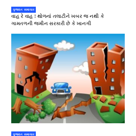
ગુજરાત સમાચાર
વાહ રે વાહ ! થોળનાં તલાટીને ખબર જ નથી કે
ગામતળની જમીન સરકારી છે કે ખાનગી
ગુજરાત સમાચાર