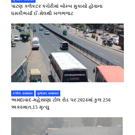
પાટણ કલેકટર કચેરીમાં બોમ્બ મુકાયો હોવાના
ધમકીભર્યા ઈ-મેલથી ખળભળાટ
કલોલ સમાચાર
ગુજરાત સમાચાર
અમદાવાદ-મહેસાણા ટોલ રોડ પર 2024માં કુલ 256
અકસ્માત,15 મૃત્યુ