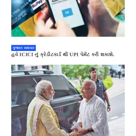
ગુજરાત સમાચાર
હવે ICICI નું ક્રેડીટકાર્ડ થી UPI પેમેંટ કરી શકાશે.