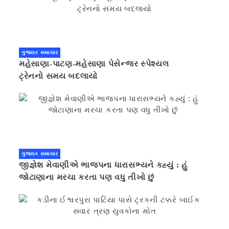
ગુજરાત સમાચાર
મહેસાણા-પાટણ-મહેસાણા પેસેન્જર સ્પેશ્યલ
ટ્રેનનો સમય બદલાયો
ગુજરાત સમાચાર
જીજ્ઞેશ મેવાણીએ ભાજપના ધારાસભ્યને કહ્યું : હું
જોટાણાના મરચા કરતા પણ વધુ તીખો છું