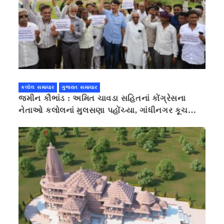
કલોલ સમાચાર
ગુજરાત સમાચાર
જમીન કૌભાંડ : અમિત ચાવડા સહિતનાં કોંગ્રેસના
નેતાઓ કલોલનાં મુલસણા પહોંચ્યા, ગાંધીનગર કૂચ
કરવાની ચિમકી