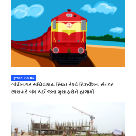
ગુજરાત સમાચાર
ગાંધીનગર સચિવાલય સ્થિત રેલ્વે રિઝર્વેશન સેન્ટર
છાસવારે બંધ થઈ જતા મુસાફરોને હાલાકી