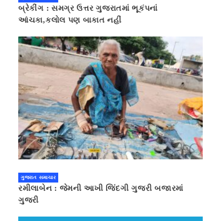
બ્રેકીંગ : સમગ્ર ઉત્તર ગુજરાતમાં ભૂકંપનાં
આંચકા,કલોલ પણ બાકાત નહીં
ગુજરાત સમાચાર
રમીલાબેન : જેમની આખી જિંદગી ગુજરી બજારમાં
ગુજરી