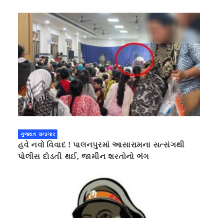
ગુજરાત સમાચાર
હવે નવો વિવાદ ! પાલનપુરમાં આસારામના સત્સંગથી
પોલીસ દોડતી થઈ, જામીન શરતોનો ભંગ