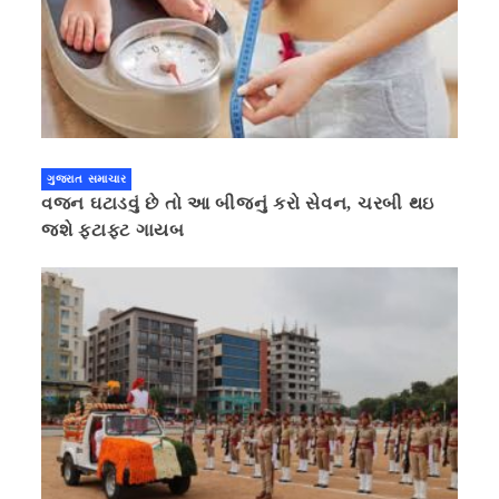
ગુજરાત સમાચાર
વજન ઘટાડવું છે તો આ બીજનું કરો સેવન, ચરબી થઇ
જશે ફટાફટ ગાયબ