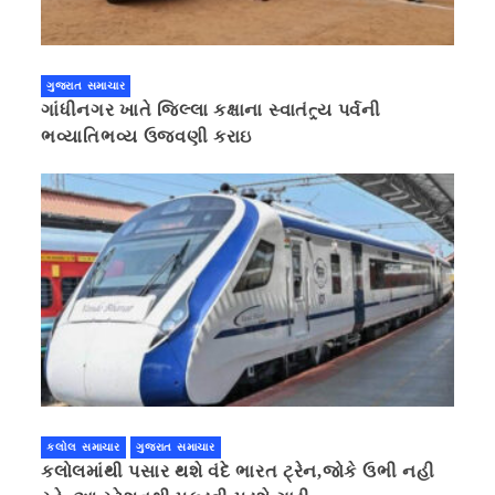
ગુજરાત સમાચાર
ગાંધીનગર ખાતે જિલ્લા કક્ષાના સ્વાતંત્ર્ય પર્વની
ભવ્યાતિભવ્ય ઉજવણી કરાઇ
કલોલ સમાચાર
ગુજરાત સમાચાર
કલોલમાંથી પસાર થશે વંદે ભારત ટ્રેન,જોકે ઉભી નહી