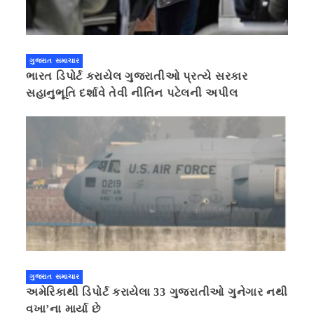
ગુજરાત સમાચાર
ભારત ડિપોર્ટ કરાયેલ ગુજરાતીઓ પ્રત્યે સરકાર
સહાનુભૂતિ દર્શાવે તેવી નીતિન પટેલની અપીલ
ગુજરાત સમાચાર
અમેરિકાથી ડિપોર્ટ કરાયેલા 33 ગુજરાતીઓ ગુનેગાર નથી
વખા’ના માર્યા છે