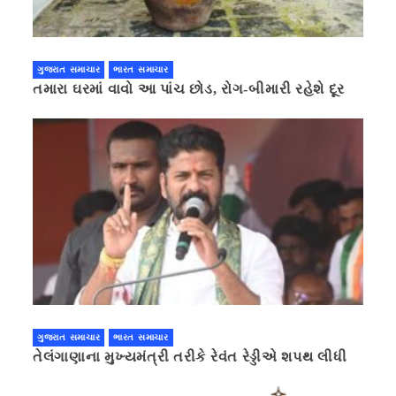
ગુજરાત સમાચાર
ભારત સમાચાર
તમારા ઘરમાં વાવો આ પાંચ છોડ, રોગ-બીમારી રહેશે દૂર
ગુજરાત સમાચાર
ભારત સમાચાર
તેલંગાણાના મુખ્યમંત્રી તરીકે રેવંત રેડ્ડીએ શપથ લીધી