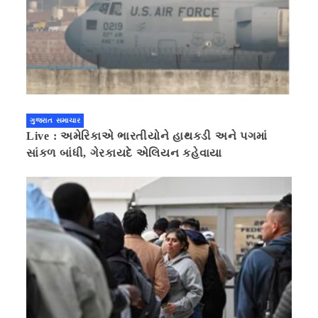
ગુજરાત સમાચાર
Live : અમેરિકાએ ભારતીયોને હાથકડી અને પગમાં
સાંકળ બાંધી, ગેરકાયદે એલિયન કહેવાયા