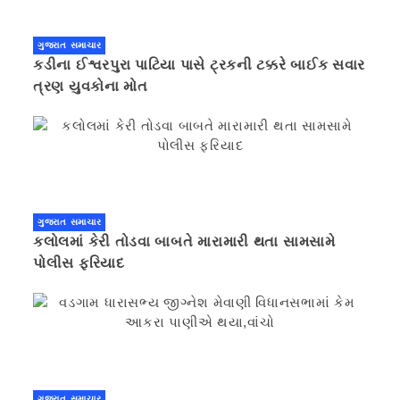
ગુજરાત સમાચાર
કડીના ઈશ્વરપુરા પાટિયા પાસે ટ્રકની ટક્કરે બાઈક સવાર
ત્રણ યુવકોના મોત
ગુજરાત સમાચાર
કલોલમાં કેરી તોડવા બાબતે મારામારી થતા સામસામે
પોલીસ ફરિયાદ
ગુજરાત સમાચાર