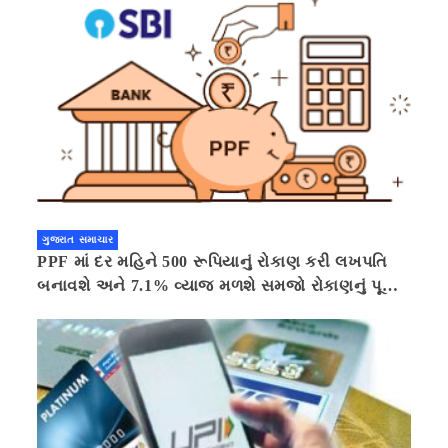
ગુજરાત સમાચાર
PPF માં દર મહિને 500 રૂપિયાનું રોકાણ કરી લખપતિ
બનાવશે અને 7.1% વ્યાજ મળશે સમજો રોકાણનું પૂરું
ગણિત .નવી દિલ્હી 41 મિનીટ પહેલા.