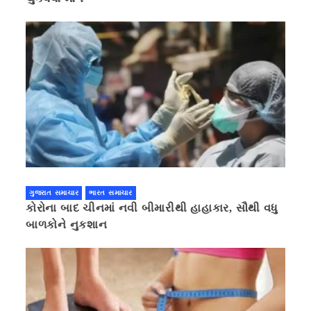
ગુજરાત સમાચાર
ભારત સમાચાર
કોરોના બાદ ચીનમાં નવી બીમારીથી હાહાકાર, સૌથી વધુ
બાળકોને નુકશાન