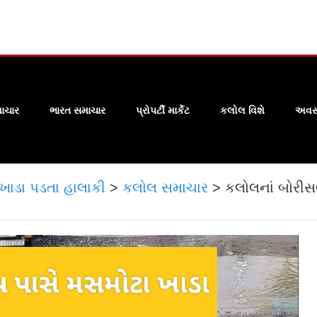
ાચાર
ભારત સમાચાર
પ્રોપર્ટી માર્કેટ
કલોલ વિશે
અવસા
ખાડા પડતા હાલાકી
>
કલોલ સમાચાર
>
કલોલનાં બોરીસ