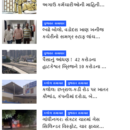
અગાઉ કર્મચારીઓની માહિતી
પોલીસ સ્ટેશનમાં આપવી પડશે
ગુજરાત સમાચાર
લ્યો બોલો, વડોદરા ખાણ ખનીજ
કચેરીનો સમગ્ર સ્ટાફ લાંચ
સ્વીકારવા સંમત થતા એસીબીની
ઝપટે ચડી ગયો
ગુજરાત સમાચાર
પૈસાનું આંધણ ! 42 કરોડના
હાટકેશ્વર બ્રિજને 10 કરોડના ખર્ચે
તોડી પડાશે
કલોલ સમાચાર
ગુજરાત સમાચાર
કલોલ: છત્રાલ-કડી રોડ પર ખાતર
કૌભાંડ, કંપનીમાં દરોડા, બે
શખ્સોની ધરપકડ
કલોલ સમાચાર
ગુજરાત સમાચાર
ગાંધીનગર: સેક્ટર ચારમાં ગેસ
સિલિન્ડર વિસ્ફોટ, ચાર ફાયર