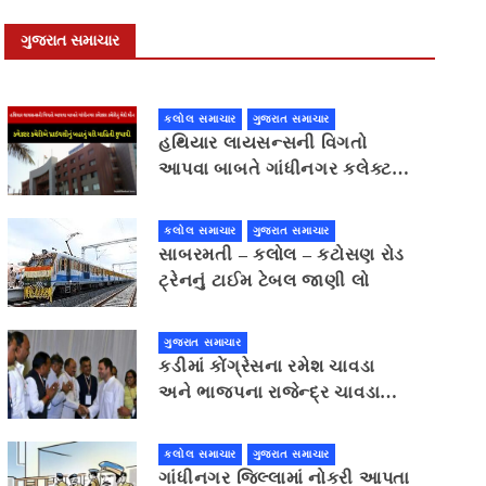
ગુજરાત સમાચાર
કલોલ સમાચાર
ગુજરાત સમાચાર
હથિયાર લાયસન્સની વિગતો
આપવા બાબતે ગાંધીનગર કલેક્ટર
કચેરીનું ભેદી મૌન,કલેક્ટર
કચેરીએ પ્રાઈવસીનું બહાનું ધરી
કલોલ સમાચાર
ગુજરાત સમાચાર
માહિતી છુપાવી
સાબરમતી – કલોલ – કટોસણ રોડ
ટ્રેનનું ટાઈમ ટેબલ જાણી લો
ગુજરાત સમાચાર
કડીમાં કોંગ્રેસના રમેશ ચાવડા
અને ભાજપના રાજેન્દ્ર ચાવડા
વચ્ચે જંગ
કલોલ સમાચાર
ગુજરાત સમાચાર
ગાંધીનગર જિલ્લામાં નોકરી આપતા