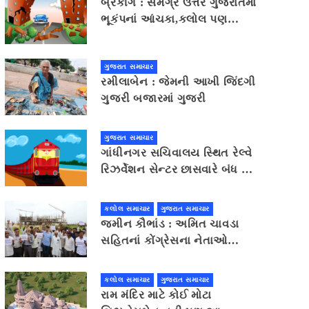
બ્રેકીંગ : સમગ્ર ઉત્તર ગુજરાતમાં
ભૂકંપનાં આંચકા,કલોલ પણ
બાકાત નહીં
ગુજરાત સમાચાર
રમીલાબેન : જેમની આખી જિંદગી
ગુજરી બજારમાં ગુજરી
ગુજરાત સમાચાર
ગાંધીનગર સચિવાલય સ્થિત રેલ્વે
રિઝર્વેશન સેન્ટર છાસવારે બંધ થઈ
જતા મુસાફરોને હાલાકી
કલોલ સમાચાર
ગુજરાત સમાચાર
જમીન કૌભાંડ : અમિત ચાવડા
સહિતનાં કોંગ્રેસના નેતાઓ
કલોલનાં મુલસણા પહોંચ્યા,
ગાંધીનગર કૂચ કરવાની ચિમકી
કલોલ સમાચાર
ગુજરાત સમાચાર
રામ મંદિર માટે કોઈ મોટા