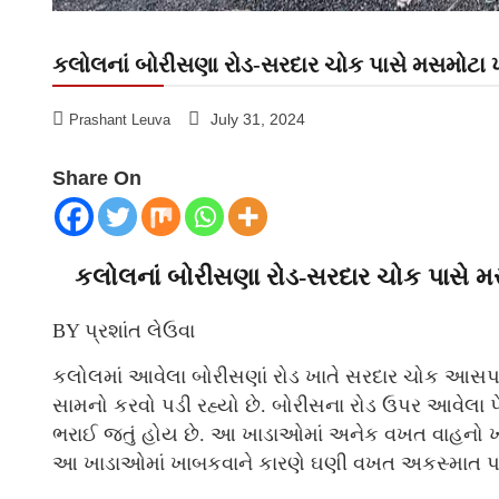
કલોલનાં બોરીસણા રોડ-સરદાર ચોક પાસે મસમોટા 
July 31, 2024
Prashant Leuva
Share On
કલોલનાં બોરીસણા રોડ-સરદાર ચોક પાસે મ
BY પ્રશાંત લેઉવા
કલોલમાં આવેલા બોરીસણાં રોડ ખાતે સરદાર ચોક આસપા
સામનો કરવો પડી રહ્યો છે. બોરીસના રોડ ઉપર આવેલા પે
ભરાઈ જતું હોય છે. આ ખાડાઓમાં અનેક વખત વાહનો ખાબક
આ ખાડાઓમાં ખાબકવાને કારણે ઘણી વખત અકસ્માત પણ