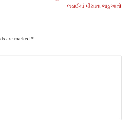
લડાઈમાં પીસાતા ભાડુઆતો
lds are marked
*