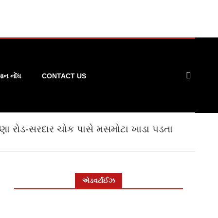
ન નોંધ
CONTACT US
ણા રોડ-સરદાર ચોક પાસે મસમોટા ખાડા પડતા
એડવર્ટાઈઝ