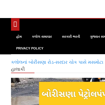
હોમ
કલોલ સમાચાર
સરકારી ભરતી
ગુજરાત સમ
PRIVACY POLICY
કલોલનાં બોરીસણા રોડ-સરદાર ચોક પાસે મસમોટા 
હાલાકી