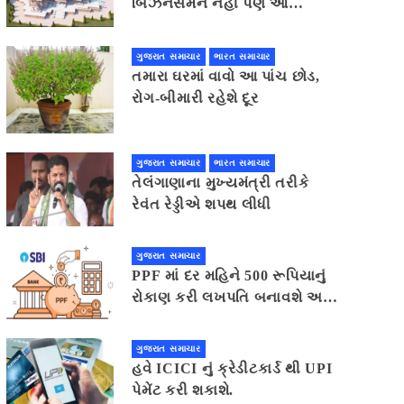
બિઝનેસમેન નહી પણ આ
ગુજરાતીએ આપ્યું સૌથી વધુ દાન
ગુજરાત સમાચાર
ભારત સમાચાર
તમારા ઘરમાં વાવો આ પાંચ છોડ,
રોગ-બીમારી રહેશે દૂર
ગુજરાત સમાચાર
ભારત સમાચાર
તેલંગાણાના મુખ્યમંત્રી તરીકે
રેવંત રેડ્ડીએ શપથ લીધી
ગુજરાત સમાચાર
PPF માં દર મહિને 500 રૂપિયાનું
રોકાણ કરી લખપતિ બનાવશે અને
7.1% વ્યાજ મળશે સમજો
રોકાણનું પૂરું ગણિત .નવી દિલ્હી
ગુજરાત સમાચાર
41 મિનીટ પહેલા.
હવે ICICI નું ક્રેડીટકાર્ડ થી UPI
પેમેંટ કરી શકાશે.