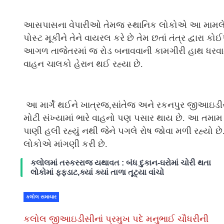
આસપાસના વેપારીઓ તેમજ સ્થાનિક લોકોએ આ મામલે
પોસ્ટ મૂકીને તેને વાયરલ કરે છે તેમ છતાં તંત્ર દ્વારા
આગળ તાજેતરમાં જ રોડ બનાવવાની કામગીરી હાથ ધરવામ
વાહન ચાલકો હેરાન થઈ રહ્યા છે.
આ માર્ગે થઈને ખાત્રજ,સાંતેજ અને રકનપુર જીઆઇડીસ
મોટી સંખ્યામાં ભારે વાહનો પણ પસાર થાય છે. આ તમામ લ
પાણી હલી રહ્યું નથી જેને પગલે રોષ જોવા મળી રહ્યો છે
લોકોએ માંગણી કરી છે.
કલોલમાં તસ્કરરાજ યથાવત : બંધ દુકાન-ઘરોમાં ચોરી થતા
લોકોમાં ફફડાટ,ક્યાં ક્યાં તાળા તૂટ્યા વાંચો
કલોલ સમાચાર
કલોલ જીઆઇડીસીનાં પ્રમુખ પદે મનુભાઈ ચૌધરીની