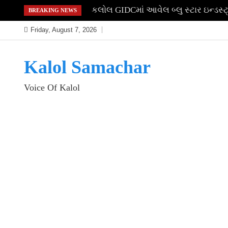
Skip
કલોલ GIDCમાં આવેલ બ્લુ સ્ટાર ઇન્ડસ
BREAKING NEWS
to
Friday, August 7, 2026
content
Kalol Samachar
Voice Of Kalol