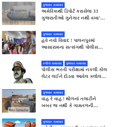
પટેલની અપીલ
ગુજરાત સમાચાર
અમેરિકાથી ડિપોર્ટ કરાયેલા 33
ગુજરાતીઓ ગુનેગાર નથી વખા’ના
માર્યા છે
ગુજરાત સમાચાર
હવે નવો વિવાદ ! પાલનપુરમાં
આસારામના સત્સંગથી પોલીસ
દોડતી થઈ, જામીન શરતોનો ભંગ
કલોલ સમાચાર
ગુજરાત સમાચાર
પોલીસ ભરતી પરીક્ષામાં નકલી કોલ
લેટર લઈને દોડવા આવેલ કલોલનો
યુવક ઝડપાયો
ગુજરાત સમાચાર
વાહ રે વાહ ! થોળનાં તલાટીને
ખબર જ નથી કે ગામતળની
જમીન સરકારી છે કે ખાનગી
ગુજરાત સમાચાર