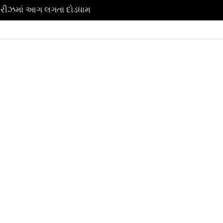
્ટ્રીઝમાં આગ લગતા દોડધામ