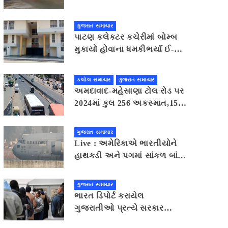
કર્મચારીઓ ઘાયલ
ગુજરાત સમાચાર
પાટણ કલેકટર કચેરીમાં બોમ્બ
મુકાયો હોવાના ધમકીભર્યા ઈ-
મેલથી ખળભળાટ
કલોલ સમાચાર
ગુજરાત સમાચાર
અમદાવાદ-મહેસાણા ટોલ રોડ પર
2024માં કુલ 256 અકસ્માત,15
મૃત્યુ
ગુજરાત સમાચાર
Live : અમેરિકાએ ભારતીયોને
હાથકડી અને પગમાં સાંકળ બાંધી,
ગેરકાયદે એલિયન કહેવાયા
ગુજરાત સમાચાર
ભારત ડિપોર્ટ કરાયેલ
ગુજરાતીઓ પ્રત્યે સરકાર
સહાનુભૂતિ દર્શાવે તેવી નીતિન