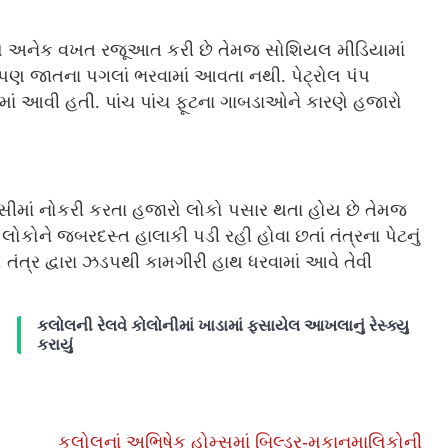
 અનેક વખત રજૂઆત કરી છે તેમજ સોશિયલ મીડિયામાં
 કોઈપણ જાતના પગલાં ભરવામાં આવતા નથી. પેટ્રોલ પંપ
ાં આવી હતી. પાંચ પાંચ ફૂટના ગાબડાઓને કારણે હજારો
ીમાં નોકરી કરતા હજારો લોકો પસાર થતા હોય છે તેમજ
ોકોને જબરદસ્ત હાલાકી પડી રહી હોવા છતાં તંત્રના પેટનું
. તંત્ર દ્વારા ઝડપથી કામગીરી હાથ ધરવામાં આવે તેવી
કલોલની રેલવે કોલોનીમાં ખાડામાં ફસાયેલ આખલાનું રેસ્ક્યુ
કરાયું
કલોલનાં અભિષેક હોમ્સમાં બિલ્ડર-મકાનમાલિકોની