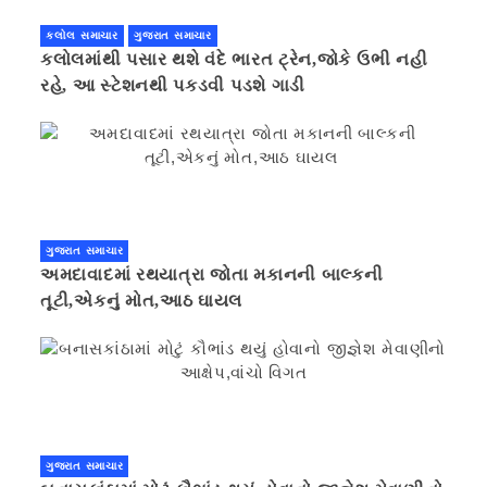
કલોલ સમાચાર
ગુજરાત સમાચાર
કલોલમાંથી પસાર થશે વંદે ભારત ટ્રેન,જોકે ઉભી નહી
રહે, આ સ્ટેશનથી પકડવી પડશે ગાડી
ગુજરાત સમાચાર
અમદાવાદમાં રથયાત્રા જોતા મકાનની બાલ્કની
તૂટી,એકનું મોત,આઠ ઘાયલ
ગુજરાત સમાચાર