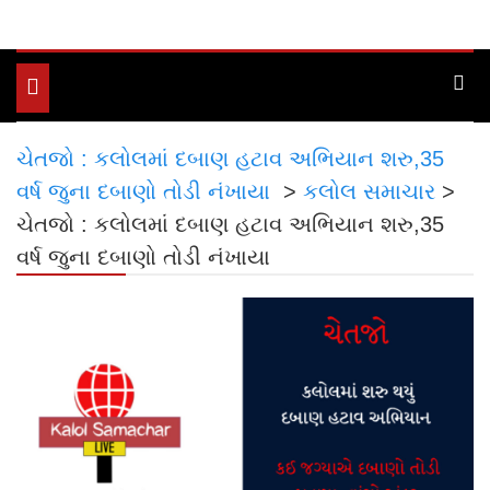
Toggle
navigation
ચેતજો : કલોલમાં દબાણ હટાવ અભિયાન શરુ,35
વર્ષ જુના દબાણો તોડી નંખાયા
>
કલોલ સમાચાર
>
ચેતજો : કલોલમાં દબાણ હટાવ અભિયાન શરુ,35
વર્ષ જુના દબાણો તોડી નંખાયા