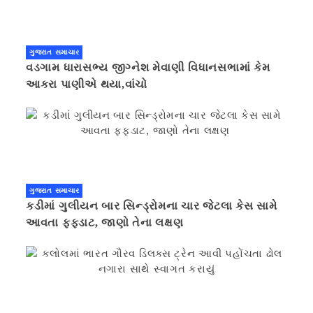
ગુજરાત સમાચાર
વડગામ ધારાસભ્ય જીગ્નેશ મેવાણી વિધાનસભામાં કેમ
આકરા પાણીએ થયા,વાંચો
ગુજરાત સમાચાર
કડીમાં ગુલીયન બાર સિન્ડ્રોમના ચાર જેટલા કેસ સામે
આવતા ફફડાટ, જાણો તેના લક્ષણ