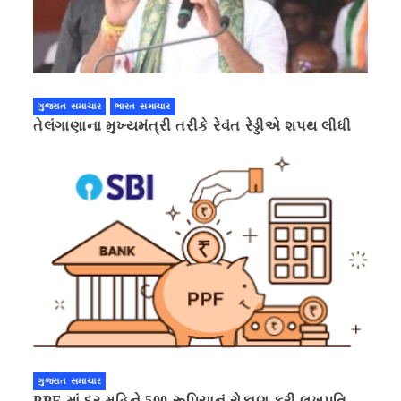
ગુજરાત સમાચાર
ભારત સમાચાર
તેલંગાણાના મુખ્યમંત્રી તરીકે રેવંત રેડ્ડીએ શપથ લીધી
ગુજરાત સમાચાર
PPF માં દર મહિને 500 રૂપિયાનું રોકાણ કરી લખપતિ