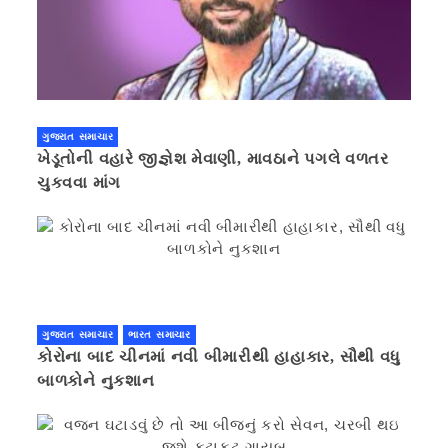
ગુજરાત સમાચાર
ખેડૂતોની વહારે જીજ્ઞેશ મેવાણી, માવઠાને પગલે વળતર
ચુકવવા માંગ
ગુજરાત સમાચાર
ભારત સમાચાર
કોરોના બાદ ચીનમાં નવી બીમારીથી હાહાકાર, સૌથી વધુ
બાળકોને નુકશાન