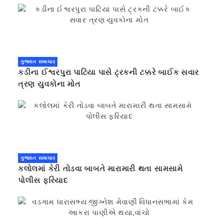
ગુજરાત સમાચાર
કડીના ઈશ્વરપુરા પાટિયા પાસે ટ્રકની ટક્કરે બાઈક સવાર
ત્રણ યુવકોના મોત
ગુજરાત સમાચાર
કલોલમાં કેરી તોડવા બાબતે મારામારી થતા સામસામે
પોલીસ ફરિયાદ