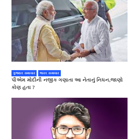
ગુજરાત સમાચાર
ભારત સમાચાર
પીએમ મોદીની નજીક ગણાતા આ નેતાનું નિધન,જાણો
કોણ હતા ?