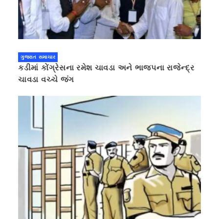
ગુજરાત સમાચાર
કડીમાં કોંગ્રેસના રમેશ ચાવડા અને ભાજપના રાજેન્દ્ર
ચાવડા વચ્ચે જંગ