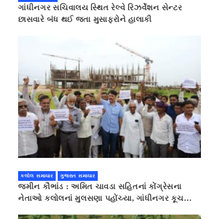
ગાંધીનગર સચિવાલય સ્થિત રેલ્વે રિઝર્વેશન સેન્ટર
છાસવારે બંધ થઈ જતા મુસાફરોને હાલાકી
કલોલ સમાચાર
ગુજરાત સમાચાર
જમીન કૌભાંડ : અમિત ચાવડા સહિતનાં કોંગ્રેસના
નેતાઓ કલોલનાં મુલસણા પહોંચ્યા, ગાંધીનગર કૂચ
કરવાની ચિમકી