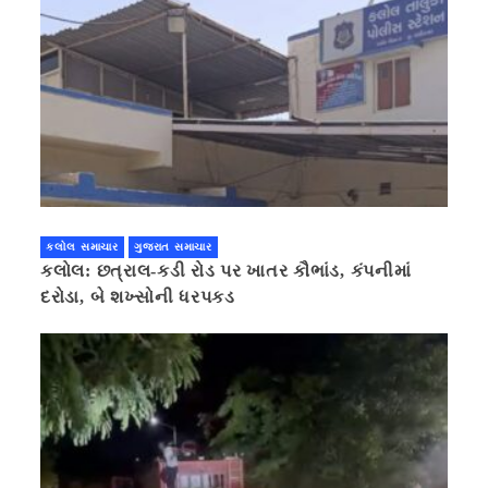
કલોલ સમાચાર
ગુજરાત સમાચાર
કલોલ: છત્રાલ-કડી રોડ પર ખાતર કૌભાંડ, કંપનીમાં
દરોડા, બે શખ્સોની ધરપકડ