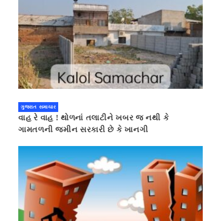
ગુજરાત સમાચાર
વાહ રે વાહ ! થોળનાં તલાટીને ખબર જ નથી કે
ગામતળની જમીન સરકારી છે કે ખાનગી