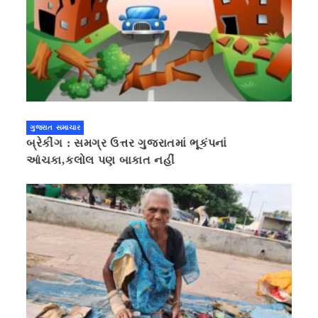
ગુજરાત સમાચાર
બ્રેકીંગ : સમગ્ર ઉત્તર ગુજરાતમાં ભૂકંપનાં
આંચકા,કલોલ પણ બાકાત નહીં