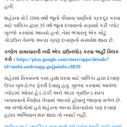
હતી.
શહેરના વોર્ડ 10માં વર્ષો જૂનો પીવાના પાણીનો પ્રશ્ન દૂર કરવા
માટે પાલિકા દ્વારા 35 વર્ષ જૂના દબાણનો સફાયો કરી પ્લોટ
ખુલ્લો કરવામાં આવ્યો હતો. તેમાં ભંગારનું એક મોટું
ગોડાઉન તેમજ અન્ય ત્રણ દબાણનો સમાવેશ થાય છે.
કલોલ સમાચારની નવી એપ ડાઉનલોડ કરવા અહીં ક્લિક
કરો :
https://play.google.com/store/apps/details?
id=mobi.androapp.gujjuinfo.c8839
શહેરમાં વિકાસનાં કામ હાથ ધરવા માટે પાલિકા દ્વારા દબાણ
ઉપર બુલડોઝર ફેરવી દેવાયુ હતું. ખુલ્લા કરવામાં આવેલા
પ્લોટમાં ઓવર હેડ ટાંકી અને અંડર ગ્રાઉન્ડ સમ્પ
બનાવવાનો નિર્ણય લેવામાં આવ્યો હોવાનું જાણવા મળેલ છે.
આ સંજોગોમાં હવે શહેરના અન્ય વિસ્તારોમાં પણ દબાણ
હટાવ અભિયાન શરુ થાય તો નવાઈ નહીં.
અમિત શાહે નારદીપુર ગામ સાથે જોડાયેલ જૂની યાદો તાજી