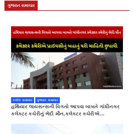
ગુજરાત સમાચાર
કલોલ સમાચાર
ગુજરાત સમાચાર
હથિયાર લાયસન્સની વિગતો આપવા બાબતે ગાંધીનગર
કલેક્ટર કચેરીનું ભેદી મૌન,કલેક્ટર કચેરીએ
પ્રાઈવસીનું બહાનું ધરી માહિતી છુપાવી