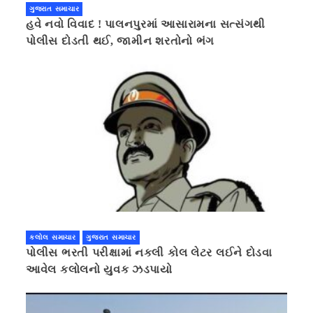
ગુજરાત સમાચાર
હવે નવો વિવાદ ! પાલનપુરમાં આસારામના સત્સંગથી
પોલીસ દોડતી થઈ, જામીન શરતોનો ભંગ
કલોલ સમાચાર
ગુજરાત સમાચાર
પોલીસ ભરતી પરીક્ષામાં નકલી કોલ લેટર લઈને દોડવા
આવેલ કલોલનો યુવક ઝડપાયો