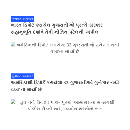
ગુજરાત સમાચાર
ભારત ડિપોર્ટ કરાયેલ ગુજરાતીઓ પ્રત્યે સરકાર
સહાનુભૂતિ દર્શાવે તેવી નીતિન પટેલની અપીલ
ગુજરાત સમાચાર
અમેરિકાથી ડિપોર્ટ કરાયેલા 33 ગુજરાતીઓ ગુનેગાર નથી
વખા’ના માર્યા છે