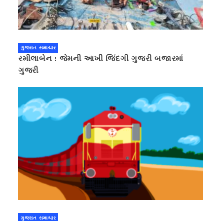
ગુજરાત સમાચાર
રમીલાબેન : જેમની આખી જિંદગી ગુજરી બજારમાં
ગુજરી
ગુજરાત સમાચાર