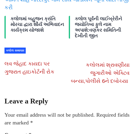
કરી
કલોલમાં બહુજન ક્રાંતિ
કલોલ પૂર્વની લાઈબ્રેરીને
મોરચા દ્વારા શૌર્ય અભિવાદન
જ્યોતિબા ફુલે નામ
કાર્યક્રમ યોજાશે
અપાશે:વણકર સમિતિની
દેખીતી જીત
કલોલ સમાચાર
લવ જેહાદ કાયદા પર
કલોલમાં શ્રાવણીયા
ગુજરાત હાઇકોર્ટની રોક
જુગારીઓ એક્ટિવ
બન્યા,પોલીસે 6ને દબોચ્યા
Leave a Reply
Your email address will not be published.
Required fields
are marked
*