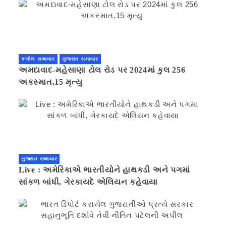
કલોલ સમાચાર
ગુજરાત સમાચાર
અમદાવાદ-મહેસાણા ટોલ રોડ પર 2024માં કુલ 256
અકસ્માત,15 મૃત્યુ
ગુજરાત સમાચાર
Live : અમેરિકાએ ભારતીયોને હાથકડી અને પગમાં
સાંકળ બાંધી, ગેરકાયદે એલિયન કહેવાયા