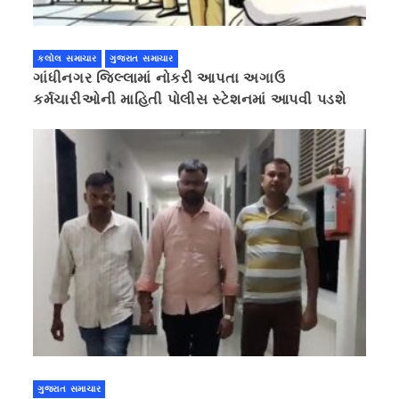
કલોલ સમાચાર
ગુજરાત સમાચાર
ગાંધીનગર જિલ્લામાં નોકરી આપતા અગાઉ
કર્મચારીઓની માહિતી પોલીસ સ્ટેશનમાં આપવી પડશે
ગુજરાત સમાચાર