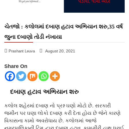
ચેતજો : કલોલમાં દબાણ હટાવ અભિયાન શરુ,35 વર્ષ
જુના દબાણો તોડી નંખાયા
August 20, 2021
Prashant Leuva
Share On
દબાણ હટાવ અભિયાન શરુ
કલોલ શહેરમાં દબાણ નો પ્રશ્ન ઘણો મોટો છે. સરકારી
જમીન પર ઘણા લોકો દબાણ કરી દેતા હોય છે જેને કારણે
વિકાસના કામો અવરોધાય છે. કલોલમાં આજે
નગરપાલિકાની ટિમ દ્વારા દબાણ હટાવ કામગીરી હાથ ધરાઈ