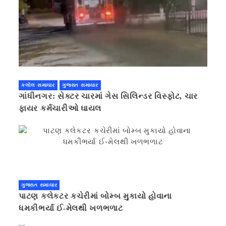
કલોલ સમાચાર
ગુજરાત સમાચાર
ગાંધીનગર: સેક્ટર ચારમાં ગેસ સિલિન્ડર વિસ્ફોટ, ચાર
ફાયર કર્મચારીઓ ઘાયલ
ગુજરાત સમાચાર
પાટણ કલેકટર કચેરીમાં બોમ્બ મુકાયો હોવાના
ધમકીભર્યા ઈ-મેલથી ખળભળાટ