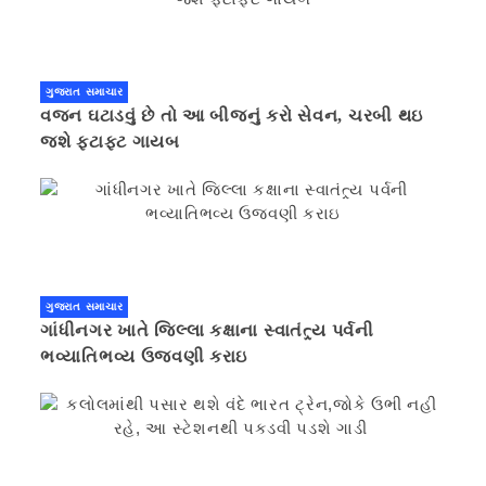
ગુજરાત સમાચાર
વજન ઘટાડવું છે તો આ બીજનું કરો સેવન, ચરબી થઇ
જશે ફટાફટ ગાયબ
ગુજરાત સમાચાર
ગાંધીનગર ખાતે જિલ્લા કક્ષાના સ્વાતંત્ર્ય પર્વની
ભવ્યાતિભવ્ય ઉજવણી કરાઇ