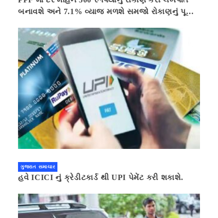
બનાવશે અને 7.1% વ્યાજ મળશે સમજો રોકાણનું પૂરું
ગણિત .નવી દિલ્હી 41 મિનીટ પહેલા.
ગુજરાત સમાચાર
હવે ICICI નું ક્રેડીટકાર્ડ થી UPI પેમેંટ કરી શકાશે.