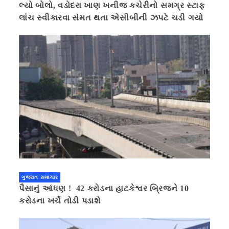
લ્યો બોલો, વડોદરા ખાણ ખનીજ કચેરીનો સમગ્ર સ્ટાફ
લાંચ સ્વીકારવા સંમત થતા એસીબીની ઝપટે ચડી ગયો
ગુજરાત સમાચાર
પૈસાનું આંધણ ! 42 કરોડના હાટકેશ્વર બ્રિજને 10
કરોડના ખર્ચે તોડી પડાશે