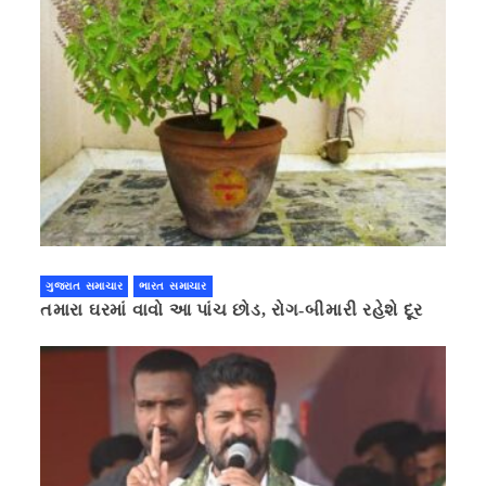
ગુજરાત સમાચાર
ભારત સમાચાર
તમારા ઘરમાં વાવો આ પાંચ છોડ, રોગ-બીમારી રહેશે દૂર