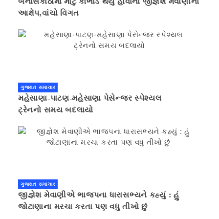
બનાસકાંઠામાં મોટું કૌભાંડ થયું હોવાનો જીજ્ઞેશ મેવાણીનો
આક્ષેપ,વાંચો વિગત
ગુજરાત સમાચાર
મહેસાણા-પાટણ-મહેસાણા પેસેન્જર સ્પેશ્યલ
ટ્રેનનો સમય બદલાયો
ગુજરાત સમાચાર
જીજ્ઞેશ મેવાણીએ ભાજપના ધારાસભ્યને કહ્યું : હું
જોટાણાના મરચા કરતા પણ વધુ તીખો છું