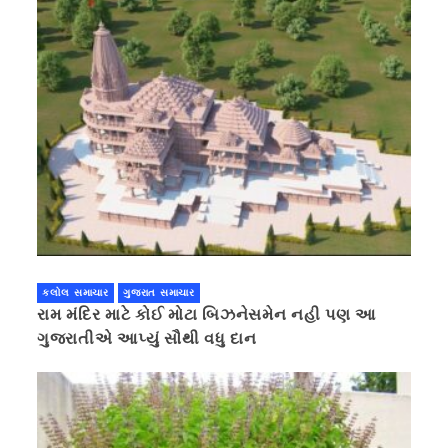
કલોલ સમાચાર
ગુજરાત સમાચાર
રામ મંદિર માટે કોઈ મોટા બિઝનેસમેન નહી પણ આ
ગુજરાતીએ આપ્યું સૌથી વધુ દાન