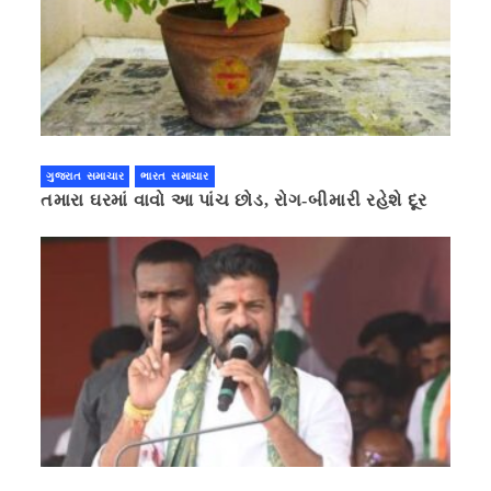
ગુજરાત સમાચાર
ભારત સમાચાર
તમારા ઘરમાં વાવો આ પાંચ છોડ, રોગ-બીમારી રહેશે દૂર