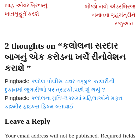
શાહ ઓવરબ્રિજનું
બીજો નવો અંડરબ્રિજ
ખાતમુહૂર્ત કરશે
બનાવવા ગૃહમંત્રીને
રજુઆત
2 thoughts on “
કલોલના સરદાર
બાગનું એક કરોડના ખર્ચે રીનોવેશન
કરાશે
”
Pingback:
કલોલ પોલીસ ટાવર નજીક કટલરીની
દુકાનમાં જુગારીઓ પર ત્રાટકી,પછી શું થયું ?
Pingback:
કલોલના મુવિપ્લેક્સમાં મહિલાઓને મફત
કાશ્મીર ફાઇલ્સ ફિલ્મ બતાવાઈ
Leave a Reply
Your email address will not be published.
Required fields