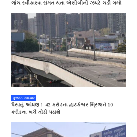
લાંચ સ્વીકારવા સંમત થતા એસીબીની ઝપટે ચડી ગયો
ગુજરાત સમાચાર
પૈસાનું આંધણ ! 42 કરોડના હાટકેશ્વર બ્રિજને 10
કરોડના ખર્ચે તોડી પડાશે