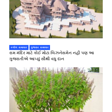
કલોલ સમાચાર
ગુજરાત સમાચાર
રામ મંદિર માટે કોઈ મોટા બિઝનેસમેન નહી પણ આ
ગુજરાતીએ આપ્યું સૌથી વધુ દાન