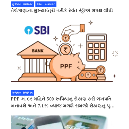
ગુજરાત સમાચાર
ભારત સમાચાર
તેલંગાણાના મુખ્યમંત્રી તરીકે રેવંત રેડ્ડીએ શપથ લીધી
ગુજરાત સમાચાર
PPF માં દર મહિને 500 રૂપિયાનું રોકાણ કરી લખપતિ
બનાવશે અને 7.1% વ્યાજ મળશે સમજો રોકાણનું પૂરું
ગણિત .નવી દિલ્હી 41 મિનીટ પહેલા.