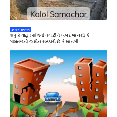
ગુજરાત સમાચાર
વાહ રે વાહ ! થોળનાં તલાટીને ખબર જ નથી કે
ગામતળની જમીન સરકારી છે કે ખાનગી