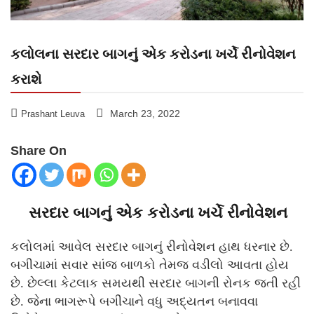
કલોલના સરદાર બાગનું એક કરોડના ખર્ચે રીનોવેશન
કરાશે
March 23, 2022
Prashant Leuva
Share On
સરદાર બાગનું એક કરોડના ખર્ચે રીનોવેશન
કલોલમાં આવેલ સરદાર બાગનું રીનોવેશન હાથ ધરનાર છે.
બગીચામાં સવાર સાંજ બાળકો તેમજ વડીલો આવતા હોય
છે. છેલ્લા કેટલાક સમયથી સરદાર બાગની રોનક જતી રહી
છે. જેના ભાગરૂપે બગીચાને વધુ અદ્યતન બનાવવા