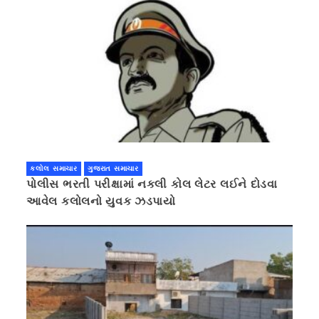
કલોલ સમાચાર
ગુજરાત સમાચાર
પોલીસ ભરતી પરીક્ષામાં નકલી કોલ લેટર લઈને દોડવા
આવેલ કલોલનો યુવક ઝડપાયો