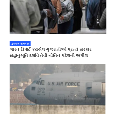
ગુજરાત સમાચાર
ભારત ડિપોર્ટ કરાયેલ ગુજરાતીઓ પ્રત્યે સરકાર
સહાનુભૂતિ દર્શાવે તેવી નીતિન પટેલની અપીલ