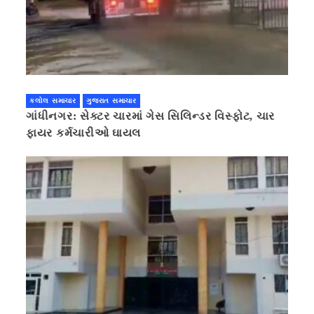
કલોલ સમાચાર
ગુજરાત સમાચાર
ગાંધીનગર: સેક્ટર ચારમાં ગેસ સિલિન્ડર વિસ્ફોટ, ચાર
ફાયર કર્મચારીઓ ઘાયલ