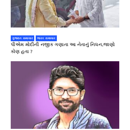
ગુજરાત સમાચાર
ભારત સમાચાર
પીએમ મોદીની નજીક ગણાતા આ નેતાનું નિધન,જાણો
કોણ હતા ?