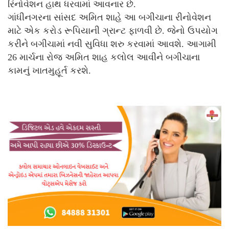
રિનોવેશન હાથ ધરવામાં આવનાર છે.
ગાંધીનગરના સાંસદ અમિત શાહે આ બગીચાના રીનોવેશન
માટે એક કરોડ રૂપિયાની ગ્રાન્ટ ફાળવી છે. જેનો ઉપયોગ
કરીને બગીચામાં નવી સુવિધા શરુ કરવામાં આવશે. આગામી
26 માર્ચના રોજ અમિત શાહ કલોલ આવીને બગીચાના
કામનું ખાતમુહૂર્ત કરશે.