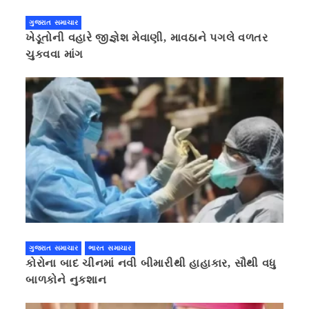
ગુજરાત સમાચાર
ખેડૂતોની વહારે જીજ્ઞેશ મેવાણી, માવઠાને પગલે વળતર
ચુકવવા માંગ
ગુજરાત સમાચાર
ભારત સમાચાર
કોરોના બાદ ચીનમાં નવી બીમારીથી હાહાકાર, સૌથી વધુ
બાળકોને નુકશાન