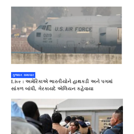
ગુજરાત સમાચાર
Live : અમેરિકાએ ભારતીયોને હાથકડી અને પગમાં
સાંકળ બાંધી, ગેરકાયદે એલિયન કહેવાયા