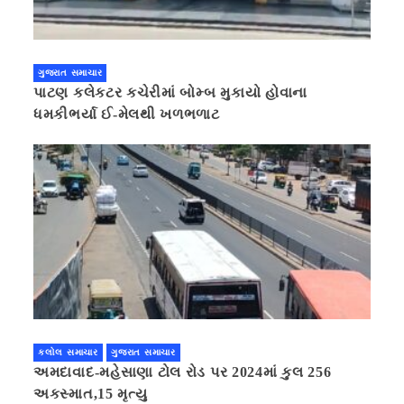
ગુજરાત સમાચાર
પાટણ કલેકટર કચેરીમાં બોમ્બ મુકાયો હોવાના
ધમકીભર્યા ઈ-મેલથી ખળભળાટ
કલોલ સમાચાર
ગુજરાત સમાચાર
અમદાવાદ-મહેસાણા ટોલ રોડ પર 2024માં કુલ 256
અકસ્માત,15 મૃત્યુ