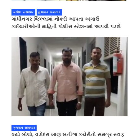
કલોલ સમાચાર
ગુજરાત સમાચાર
ગાંધીનગર જિલ્લામાં નોકરી આપતા અગાઉ
કર્મચારીઓની માહિતી પોલીસ સ્ટેશનમાં આપવી પડશે
ગુજરાત સમાચાર
લ્યો બોલો, વડોદરા ખાણ ખનીજ કચેરીનો સમગ્ર સ્ટાફ