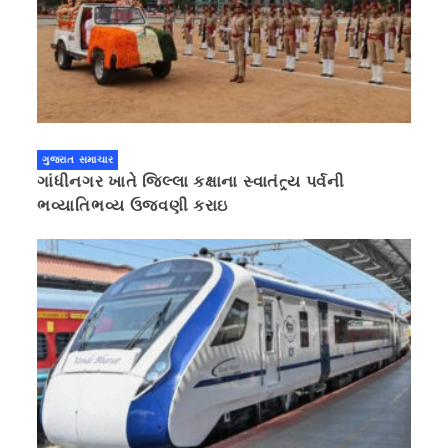
ગુજરાત સમાચાર
ગાંધીનગર ખાતે જિલ્લા કક્ષાના સ્વાતંત્ર્ય પર્વની
ભવ્યાતિભવ્ય ઉજવણી કરાઇ