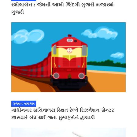
રમીલાબેન : જેમની આખી જિંદગી ગુજરી બજારમાં
ગુજરી
ગુજરાત સમાચાર
ગાંધીનગર સચિવાલય સ્થિત રેલ્વે રિઝર્વેશન સેન્ટર
છાસવારે બંધ થઈ જતા મુસાફરોને હાલાકી