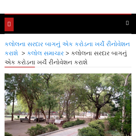
Toggle
navigation
કલોલના સરદાર બાગનું એક કરોડના ખર્ચે રીનોવેશન
કરાશે
>
કલોલ સમાચાર
>
કલોલના સરદાર બાગનું
એક કરોડના ખર્ચે રીનોવેશન કરાશે