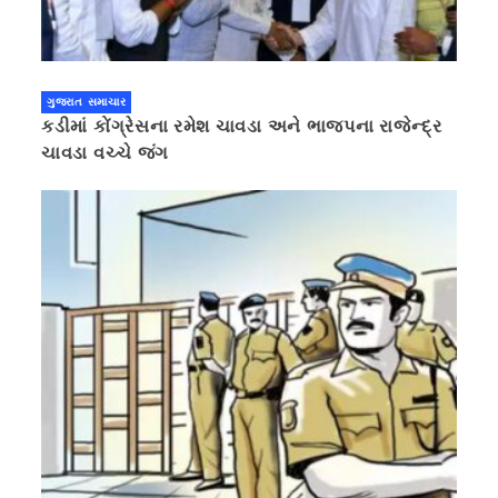
ગુજરાત સમાચાર
કડીમાં કોંગ્રેસના રમેશ ચાવડા અને ભાજપના રાજેન્દ્ર
ચાવડા વચ્ચે જંગ