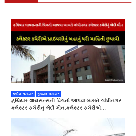
કલોલ સમાચાર
ગુજરાત સમાચાર
હથિયાર લાયસન્સની વિગતો આપવા બાબતે ગાંધીનગર
કલેક્ટર કચેરીનું ભેદી મૌન,કલેક્ટર કચેરીએ
પ્રાઈવસીનું બહાનું ધરી માહિતી છુપાવી