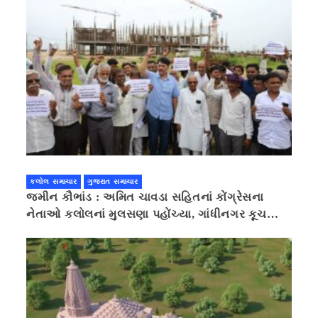
કલોલ સમાચાર
ગુજરાત સમાચાર
જમીન કૌભાંડ : અમિત ચાવડા સહિતનાં કોંગ્રેસના
નેતાઓ કલોલનાં મુલસણા પહોંચ્યા, ગાંધીનગર કૂચ
કરવાની ચિમકી