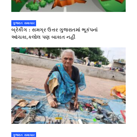
ગુજરાત સમાચાર
બ્રેકીંગ : સમગ્ર ઉત્તર ગુજરાતમાં ભૂકંપનાં
આંચકા,કલોલ પણ બાકાત નહીં
ગુજરાત સમાચાર