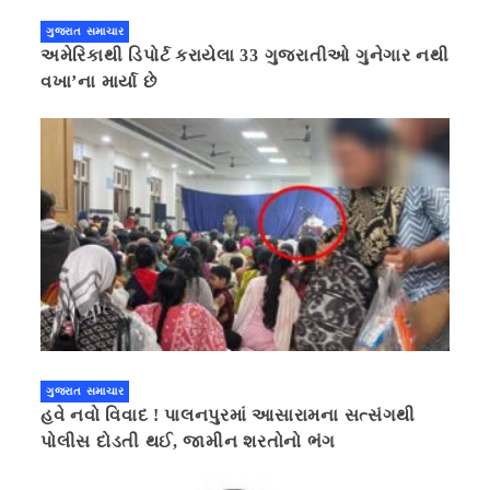
ગુજરાત સમાચાર
અમેરિકાથી ડિપોર્ટ કરાયેલા 33 ગુજરાતીઓ ગુનેગાર નથી
વખા’ના માર્યા છે
ગુજરાત સમાચાર
હવે નવો વિવાદ ! પાલનપુરમાં આસારામના સત્સંગથી
પોલીસ દોડતી થઈ, જામીન શરતોનો ભંગ