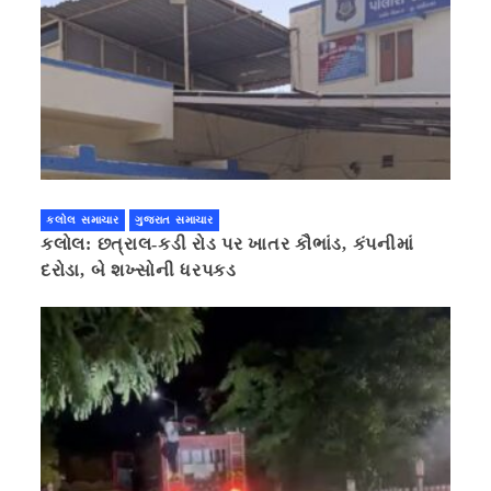
કલોલ સમાચાર
ગુજરાત સમાચાર
કલોલ: છત્રાલ-કડી રોડ પર ખાતર કૌભાંડ, કંપનીમાં
દરોડા, બે શખ્સોની ધરપકડ