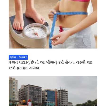
ગુજરાત સમાચાર
વજન ઘટાડવું છે તો આ બીજનું કરો સેવન, ચરબી થઇ
જશે ફટાફટ ગાયબ