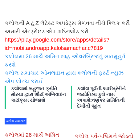
કલોલની A ટૂ Z લેટેસ્ટ અપડેટ્સ મેળવવા નીચે ક્લિક કરી
અમારી એન્ડ્રોઇડ એપ ડાઉનલોડ કરો
https://play.google.com/store/
apps/details?
id=mobi.androapp.
kalolsamachar.c7819
કલોલમાં 26 માર્ચે અમિત શાહ ઓવરબ્રિજનું ખાતમુહૂર્ત
કરશે
કલોલ સમાચાર ઓનલાઇન દ્વારા કલોલની ફર્સ્ટ ન્યુઝ
એપ લોન્ચ કરાઈ
કલોલમાં બહુજન ક્રાંતિ
કલોલ પૂર્વની લાઈબ્રેરીને
મોરચા દ્વારા શૌર્ય અભિવાદન
જ્યોતિબા ફુલે નામ
કાર્યક્રમ યોજાશે
અપાશે:વણકર સમિતિની
દેખીતી જીત
કલોલ સમાચાર
કલોલમાં 26 માર્ચે અમિત
કલોલ પૂર્વ-પશ્ચિમને જોડતો