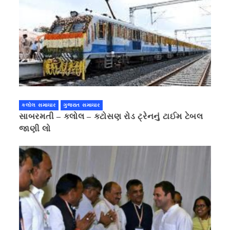
કલોલ સમાચાર
ગુજરાત સમાચાર
સાબરમતી – કલોલ – કટોસણ રોડ ટ્રેનનું ટાઈમ ટેબલ
જાણી લો