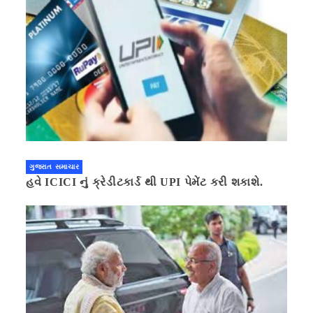
ગુજરાત સમાચાર
હવે ICICI નું ક્રેડીટકાર્ડ થી UPI પેમેંટ કરી શકાશે.