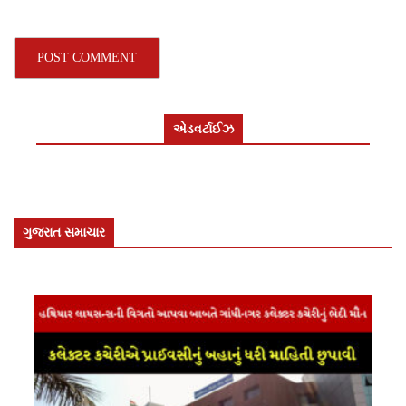
એડવર્ટાઈઝ
ગુજરાત સમાચાર