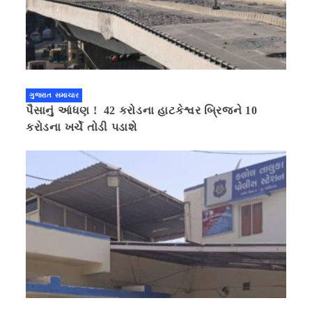
ગુજરાત સમાચાર
પૈસાનું આંધણ ! 42 કરોડના હાટકેશ્વર બ્રિજને 10
કરોડના ખર્ચે તોડી પડાશે