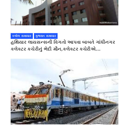
કલોલ સમાચાર
ગુજરાત સમાચાર
હથિયાર લાયસન્સની વિગતો આપવા બાબતે ગાંધીનગર
કલેક્ટર કચેરીનું ભેદી મૌન,કલેક્ટર કચેરીએ
પ્રાઈવસીનું બહાનું ધરી માહિતી છુપાવી