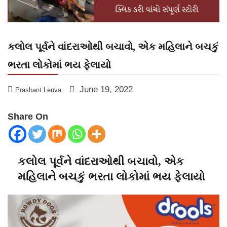
કલોલ પૂર્વને વાંદરાઓથી બચાવો, એક મહિલાને બચકું
ભરતા લોકોમાં ભય ફેલાયો
June 19, 2022
Prashant Leuva
Share On
કલોલ પૂર્વને વાંદરાઓથી બચાવો, એક
મહિલાને બચકું ભરતા લોકોમાં ભય ફેલાયો