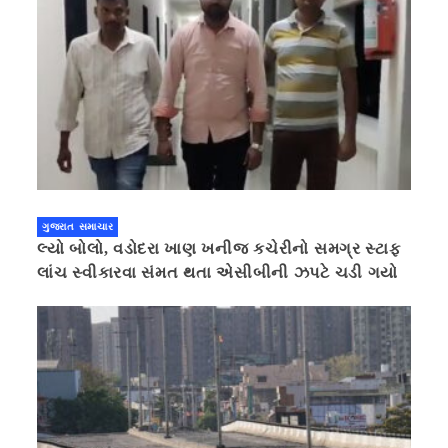
ગુજરાત સમાચાર
લ્યો બોલો, વડોદરા ખાણ ખનીજ કચેરીનો સમગ્ર સ્ટાફ
લાંચ સ્વીકારવા સંમત થતા એસીબીની ઝપટે ચડી ગયો