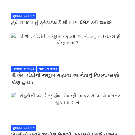
ગુજરાત સમાચાર
હવે ICICI નું ક્રેડીટકાર્ડ થી UPI પેમેંટ કરી શકાશે.
ગુજરાત સમાચાર
ભારત સમાચાર
પીએમ મોદીની નજીક ગણાતા આ નેતાનું નિધન,જાણો
કોણ હતા ?
ગુજરાત સમાચાર
ખેડૂતોની વહારે જીજ્ઞેશ મેવાણી, માવઠાને પગલે વળતર