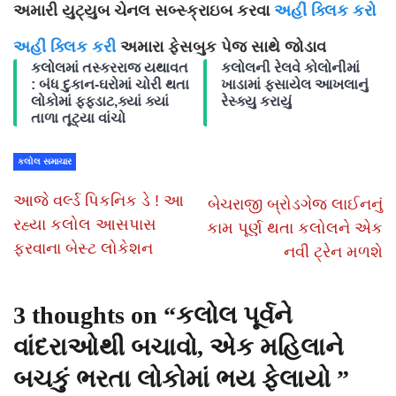
અમારી યુટ્યુબ ચેનલ સબ્સ્ક્રાઇબ કરવા
અહીં ક્લિક કરો
અહીં ક્લિક કરી
અમારા ફેસબુક પેજ સાથે જોડાવ
કલોલમાં તસ્કરરાજ યથાવત
કલોલની રેલવે કોલોનીમાં
: બંધ દુકાન-ઘરોમાં ચોરી થતા
ખાડામાં ફસાયેલ આખલાનું
લોકોમાં ફફડાટ,ક્યાં ક્યાં
રેસ્ક્યુ કરાયું
તાળા તૂટ્યા વાંચો
કલોલ સમાચાર
આજે વર્લ્ડ પિકનિક ડે ! આ
બેચરાજી બ્રોડગેજ લાઈનનું
રહ્યા કલોલ આસપાસ
કામ પૂર્ણ થતા કલોલને એક
ફરવાના બેસ્ટ લોકેશન
નવી ટ્રેન મળશે
3 thoughts on “
કલોલ પૂર્વને
વાંદરાઓથી બચાવો, એક મહિલાને
બચકું ભરતા લોકોમાં ભય ફેલાયો
”