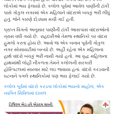
લોકોમાં ભય ફેલાયો છે. કલોલ પૂર્વમાં આવેલ પાણીની ટાંકી
પાસે ગોકુલ નગરમાં એક મહિલાને વાંદરાએ બચકું ભરી લીધું
હતું. જેને કારણે દોડધામ મચી ગઈ હતી.
પ્રાપ્ત વિગતો અનુસાર પાણીની ટાંકી આસપાસ વાંદરાઓનો
ત્રાસ વધી ગયો છે. રાહદારીઓ તેમજ સ્થાનિકો પર વાંદરા
હુમલો કરતા હોય છે. આવો જ એક બનાવ પૂર્વની ગોકુલ
નગર સોસાયટીમાં બન્યો છે. અહીં રહેતા એક મહિલાના
હાથે વાંદરો બચકું ભરી નાસી ગયો હતો. આ વૃદ્ધ મહિલાના
હાથમાંથી લોહી નીકળતા તેમને કલોલની સરકારી
હોસ્પિટલમાં સારવાર માટે લઇ જવાયા હતા. વાંદરો કરડવાની
ઘટનાને પગલે સ્થાનિકોમાં પણ ભય ફેલાઈ ગયો છે.
કલોલ પૂર્વમાં વાંદરો કરડતા લોકોમાં ભયનો માહોલ, એક
વ્યક્તિ સિવિલમાં દાખલ