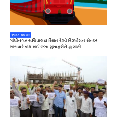
ગુજરાત સમાચાર
ગાંધીનગર સચિવાલય સ્થિત રેલ્વે રિઝર્વેશન સેન્ટર
છાસવારે બંધ થઈ જતા મુસાફરોને હાલાકી