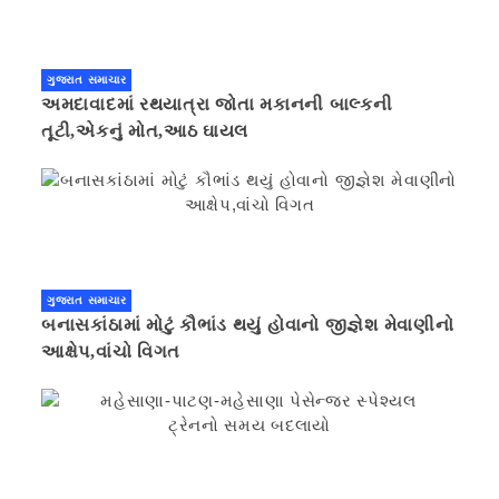
ગુજરાત સમાચાર
અમદાવાદમાં રથયાત્રા જોતા મકાનની બાલ્કની
તૂટી,એકનું મોત,આઠ ઘાયલ
ગુજરાત સમાચાર
બનાસકાંઠામાં મોટું કૌભાંડ થયું હોવાનો જીજ્ઞેશ મેવાણીનો
આક્ષેપ,વાંચો વિગત