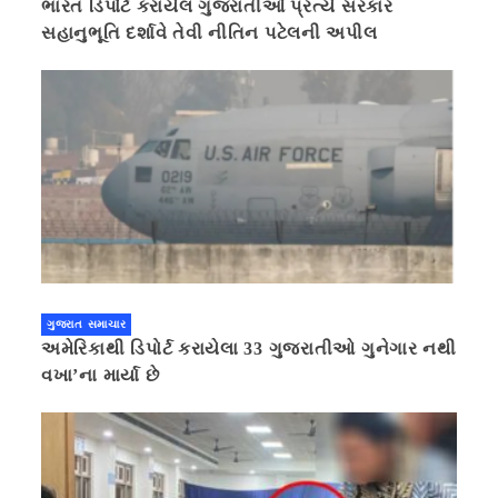
ભારત ડિપોર્ટ કરાયેલ ગુજરાતીઓ પ્રત્યે સરકાર
સહાનુભૂતિ દર્શાવે તેવી નીતિન પટેલની અપીલ
ગુજરાત સમાચાર
અમેરિકાથી ડિપોર્ટ કરાયેલા 33 ગુજરાતીઓ ગુનેગાર નથી
વખા’ના માર્યા છે