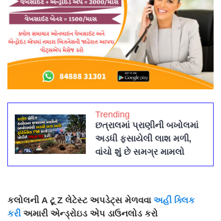
Trending
છત્રાલમાં પ્રાણીની બખોલમાં
અડધી ફસાયેલી લાશ મળી,
વાંચો શું છે સમગ્ર મામલો
કલોલની A ટૂ Z લેટેસ્ટ અપડેટ્સ મેળવવા
અહીં ક્લિક
કરી
અમારી એન્ડ્રોઇડ એપ ડાઉનલોડ કરો