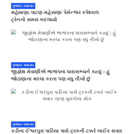
ગુજરાત સમાચાર
મહેસાણા-પાટણ-મહેસાણા પેસેન્જર સ્પેશ્યલ
ટ્રેનનો સમય બદલાયો
ગુજરાત સમાચાર
જીજ્ઞેશ મેવાણીએ ભાજપના ધારાસભ્યને કહ્યું : હું
જોટાણાના મરચા કરતા પણ વધુ તીખો છું
ગુજરાત સમાચાર
કડીના ઈશ્વરપુરા પાટિયા પાસે ટ્રકની ટક્કરે બાઈક સવાર