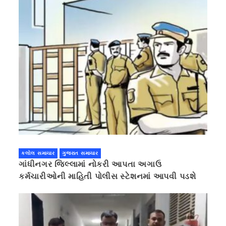
કલોલ સમાચાર
ગુજરાત સમાચાર
ગાંધીનગર જિલ્લામાં નોકરી આપતા અગાઉ
કર્મચારીઓની માહિતી પોલીસ સ્ટેશનમાં આપવી પડશે