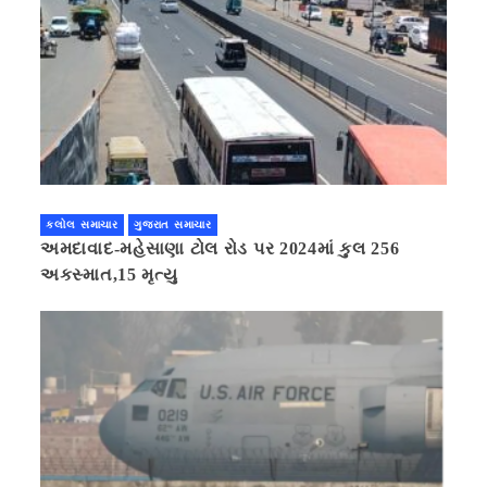
કલોલ સમાચાર
ગુજરાત સમાચાર
અમદાવાદ-મહેસાણા ટોલ રોડ પર 2024માં કુલ 256
અકસ્માત,15 મૃત્યુ