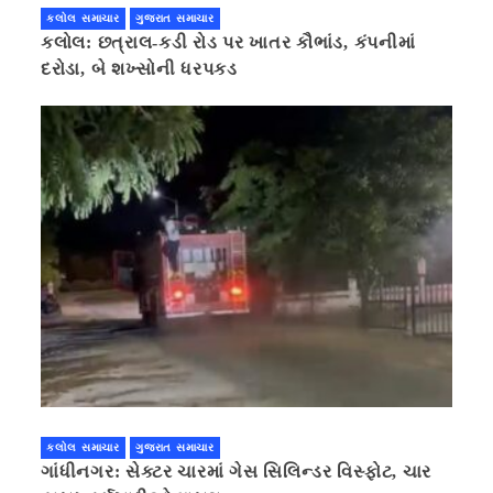
કલોલ સમાચાર
ગુજરાત સમાચાર
કલોલ: છત્રાલ-કડી રોડ પર ખાતર કૌભાંડ, કંપનીમાં
દરોડા, બે શખ્સોની ધરપકડ
કલોલ સમાચાર
ગુજરાત સમાચાર
ગાંધીનગર: સેક્ટર ચારમાં ગેસ સિલિન્ડર વિસ્ફોટ, ચાર