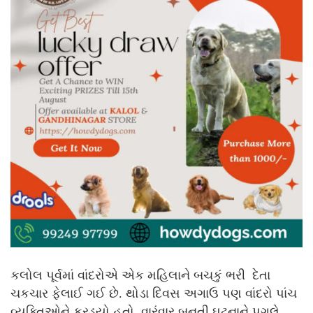
કલોલ પૂર્વમાં વાંદરોએ એક મહિલાને બચકું ભરી દેતા
ચકચાર ફેલાઈ ગઈ છે. થોડા દિવસ અગાઉ પણ વાંદરો પાંચ
વ્યક્તિઓને કરડ્યો હતો. વારંવાર બનતી ઘટનાને પગલે