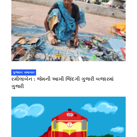
ગુજરાત સમાચાર
રમીલાબેન : જેમની આખી જિંદગી ગુજરી બજારમાં
ગુજરી