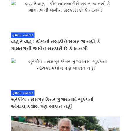
ગુજરાત સમાચાર
વાહ રે વાહ ! થોળનાં તલાટીને ખબર જ નથી કે
ગામતળની જમીન સરકારી છે કે ખાનગી
ગુજરાત સમાચાર
બ્રેકીંગ : સમગ્ર ઉત્તર ગુજરાતમાં ભૂકંપનાં
આંચકા,કલોલ પણ બાકાત નહીં