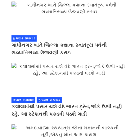
ગુજરાત સમાચાર
ગાંધીનગર ખાતે જિલ્લા કક્ષાના સ્વાતંત્ર્ય પર્વની
ભવ્યાતિભવ્ય ઉજવણી કરાઇ
કલોલ સમાચાર
ગુજરાત સમાચાર
કલોલમાંથી પસાર થશે વંદે ભારત ટ્રેન,જોકે ઉભી નહી
રહે, આ સ્ટેશનથી પકડવી પડશે ગાડી