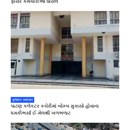
ફાયર કર્મચારીઓ ઘાયલ
ગુજરાત સમાચાર
પાટણ કલેકટર કચેરીમાં બોમ્બ મુકાયો હોવાના
ધમકીભર્યા ઈ-મેલથી ખળભળાટ