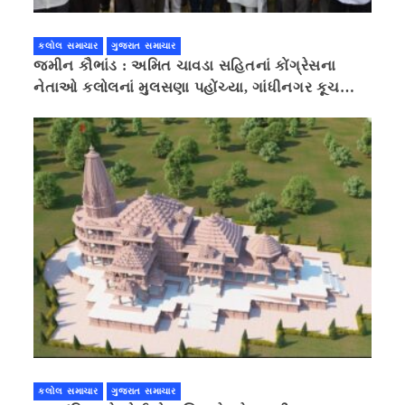
કલોલ સમાચાર
ગુજરાત સમાચાર
જમીન કૌભાંડ : અમિત ચાવડા સહિતનાં કોંગ્રેસના
નેતાઓ કલોલનાં મુલસણા પહોંચ્યા, ગાંધીનગર કૂચ
કરવાની ચિમકી
કલોલ સમાચાર
ગુજરાત સમાચાર