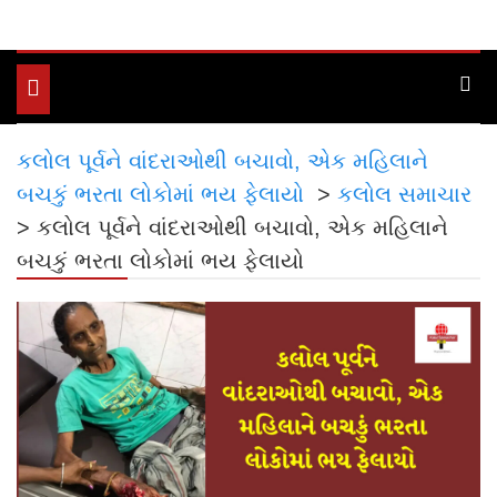
Toggle
navigation
કલોલ પૂર્વને વાંદરાઓથી બચાવો, એક મહિલાને
બચકું ભરતા લોકોમાં ભય ફેલાયો
>
કલોલ સમાચાર
>
કલોલ પૂર્વને વાંદરાઓથી બચાવો, એક મહિલાને
બચકું ભરતા લોકોમાં ભય ફેલાયો