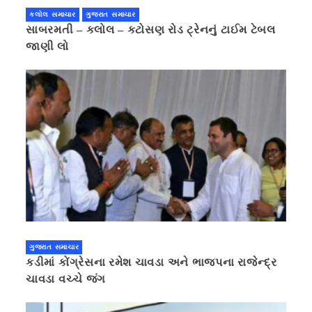
કલોલ સમાચાર
ગુજરાત સમાચાર
સાબરમતી – કલોલ – કટોસણ રોડ ટ્રેનનું ટાઈમ ટેબલ
જાણી લો
ગુજરાત સમાચાર
કડીમાં કોંગ્રેસના રમેશ ચાવડા અને ભાજપના રાજેન્દ્ર
ચાવડા વચ્ચે જંગ