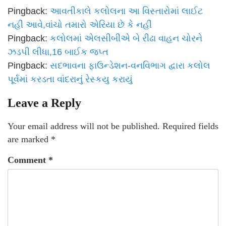
Pingback:
આવતીકાલે કલોલના આ વિસ્તારોમાં લાઈટ
નહીં આવે,વાંચો તમારો એરિયા છે કે નહીં
Pingback:
કલોલમાં એલસીબીએ બે રીઢા વાહન ચોરને
ઝડપી લીધા,16 બાઈક જપ્ત
Pingback:
સદભાવના ફાઉન્ડેશન-વનવિભાગ દ્વારા કલોલ
પૂર્વમાં કરડતા વાંદરાનું રેસ્કયુ કરાયું
Leave a Reply
Your email address will not be published.
Required fields
are marked
*
Comment
*