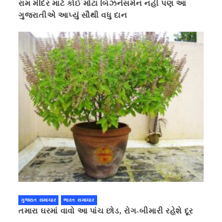
રામ મંદિર માટે કોઈ મોટા બિઝનેસમેન નહી પણ આ
ગુજરાતીએ આપ્યું સૌથી વધુ દાન
ગુજરાત સમાચાર
ભારત સમાચાર
તમારા ઘરમાં વાવો આ પાંચ છોડ, રોગ-બીમારી રહેશે દૂર