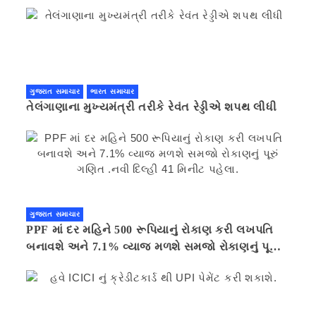
ગુજરાત સમાચાર
ભારત સમાચાર
તેલંગાણાના મુખ્યમંત્રી તરીકે રેવંત રેડ્ડીએ શપથ લીધી
ગુજરાત સમાચાર
PPF માં દર મહિને 500 રૂપિયાનું રોકાણ કરી લખપતિ
બનાવશે અને 7.1% વ્યાજ મળશે સમજો રોકાણનું પૂરું
ગણિત .નવી દિલ્હી 41 મિનીટ પહેલા.