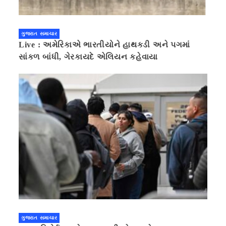
ગુજરાત સમાચાર
Live : અમેરિકાએ ભારતીયોને હાથકડી અને પગમાં
સાંકળ બાંધી, ગેરકાયદે એલિયન કહેવાયા
ગુજરાત સમાચાર