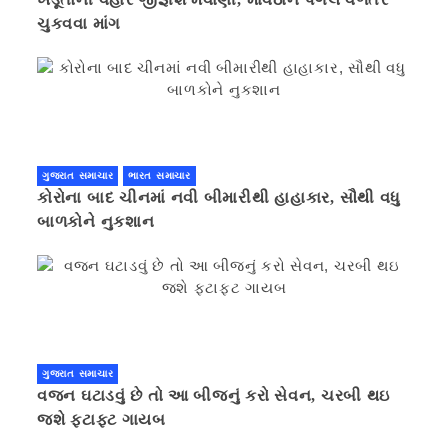
ચુકવવા માંગ
ગુજરાત સમાચાર
ભારત સમાચાર
કોરોના બાદ ચીનમાં નવી બીમારીથી હાહાકાર, સૌથી વધુ
બાળકોને નુકશાન
ગુજરાત સમાચાર
વજન ઘટાડવું છે તો આ બીજનું કરો સેવન, ચરબી થઇ
જશે ફટાફટ ગાયબ