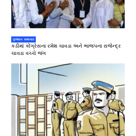
ગુજરાત સમાચાર
કડીમાં કોંગ્રેસના રમેશ ચાવડા અને ભાજપના રાજેન્દ્ર
ચાવડા વચ્ચે જંગ