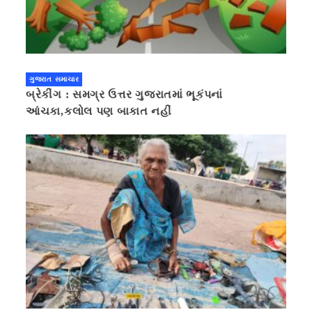
ગુજરાત સમાચાર
બ્રેકીંગ : સમગ્ર ઉત્તર ગુજરાતમાં ભૂકંપનાં
આંચકા,કલોલ પણ બાકાત નહીં