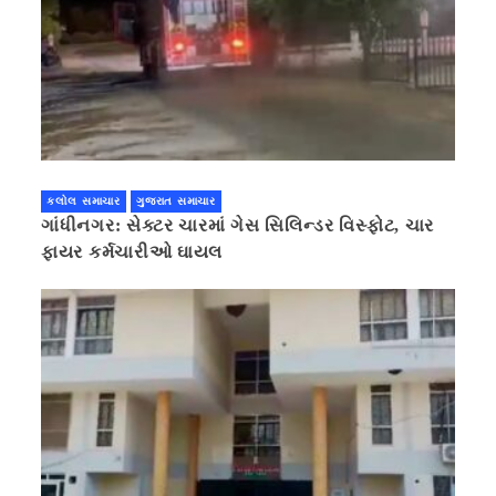
કલોલ સમાચાર
ગુજરાત સમાચાર
ગાંધીનગર: સેક્ટર ચારમાં ગેસ સિલિન્ડર વિસ્ફોટ, ચાર
ફાયર કર્મચારીઓ ઘાયલ