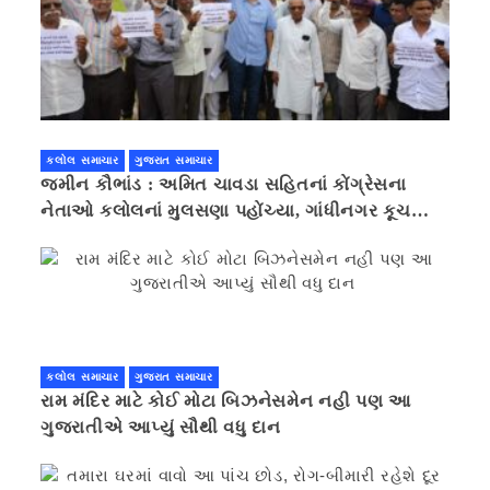
કલોલ સમાચાર
ગુજરાત સમાચાર
જમીન કૌભાંડ : અમિત ચાવડા સહિતનાં કોંગ્રેસના
નેતાઓ કલોલનાં મુલસણા પહોંચ્યા, ગાંધીનગર કૂચ
કરવાની ચિમકી
કલોલ સમાચાર
ગુજરાત સમાચાર
રામ મંદિર માટે કોઈ મોટા બિઝનેસમેન નહી પણ આ
ગુજરાતીએ આપ્યું સૌથી વધુ દાન