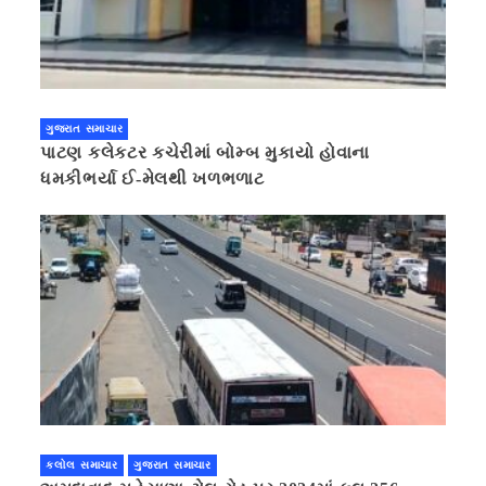
ગુજરાત સમાચાર
પાટણ કલેકટર કચેરીમાં બોમ્બ મુકાયો હોવાના
ધમકીભર્યા ઈ-મેલથી ખળભળાટ
કલોલ સમાચાર
ગુજરાત સમાચાર