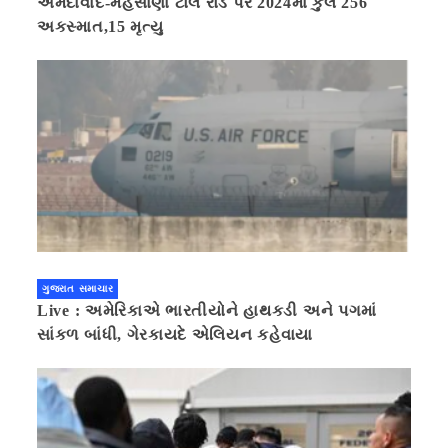
અમદાવાદ-મહેસાણા ટોલ રોડ પર 2024માં કુલ 256
અકસ્માત,15 મૃત્યુ
ગુજરાત સમાચાર
Live : અમેરિકાએ ભારતીયોને હાથકડી અને પગમાં
સાંકળ બાંધી, ગેરકાયદે એલિયન કહેવાયા