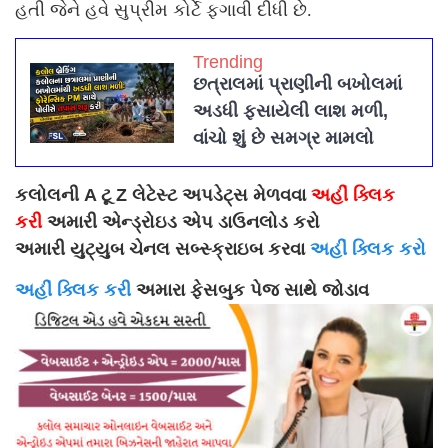
હતી જેને હવે સુપ્રીમ કોર્ટે ફગાવી દીધી છે.
Trending
છત્રાલમાં પ્રાણીની બખોલમાં
અડધી ફસાયેલી લાશ મળી,
વાંચો શું છે સમગ્ર મામલો
કલોલની A ટૂ Z લેટેસ્ટ અપડેટ્સ મેળવવા
અહીં ક્લિક
કરી
અમારી એન્ડ્રોઇડ એપ ડાઉનલોડ કરો
અમારી યુટ્યુબ ચેનલ સબ્સ્ક્રાઇબ કરવા
અહીં ક્લિક કરો
અહીં ક્લિક કરી
અમારા ફેસબુક પેજ સાથે જોડાવ