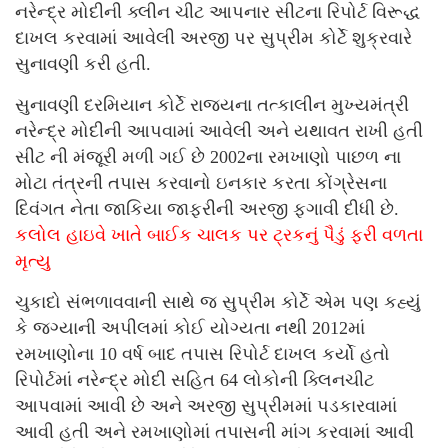
નરેન્દ્ર મોદીની ક્લીન ચીટ આપનાર સીટના રિપોર્ટ વિરૂદ્ધ
દાખલ કરવામાં આવેલી અરજી પર સુપ્રીમ કોર્ટે શુક્રવારે
સુનાવણી કરી હતી.
સુનાવણી દરમિયાન કોર્ટે રાજ્યના તત્કાલીન મુખ્યમંત્રી
નરેન્દ્ર મોદીની આપવામાં આવેલી અને યથાવત રાખી હતી
સીટ ની મંજૂરી મળી ગઈ છે 2002ના રમખાણો પાછળ ના
મોટા તંત્રની તપાસ કરવાનો ઇનકાર કરતા કોંગ્રેસના
દિવંગત નેતા જાકિયા જાફરીની અરજી ફગાવી દીધી છે.
કલોલ હાઇવે ખાતે બાઈક ચાલક પર ટ્રકનું પૈડું ફરી વળતા
મૃત્યુ
ચુકાદો સંભળાવવાની સાથે જ સુપ્રીમ કોર્ટે એમ પણ કહ્યું
કે જગ્યાની અપીલમાં કોઈ યોગ્યતા નથી 2012માં
રમખાણોના 10 વર્ષ બાદ તપાસ રિપોર્ટ દાખલ કર્યો હતો
રિપોર્ટમાં નરેન્દ્ર મોદી સહિત 64 લોકોની ક્લિનચીટ
આપવામાં આવી છે અને અરજી સુપ્રીમમાં પડકારવામાં
આવી હતી અને રમખાણોમાં તપાસની માંગ કરવામાં આવી