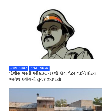
કલોલ સમાચાર
ગુજરાત સમાચાર
પોલીસ ભરતી પરીક્ષામાં નકલી કોલ લેટર લઈને દોડવા
આવેલ કલોલનો યુવક ઝડપાયો