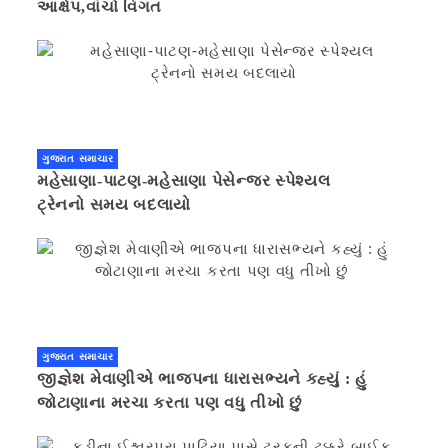
આક્ષેપ,વાંચો વિગત
ગુજરાત સમાચાર
મહેસાણા-પાટણ-મહેસાણા પેસેન્જર સ્પેશ્યલ
ટ્રેનનો સમય બદલાયો
ગુજરાત સમાચાર
જીજ્ઞેશ મેવાણીએ ભાજપના ધારાસભ્યને કહ્યું : હું
જોટાણાના મરચા કરતા પણ વધુ તીખો છું