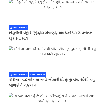
ગુજરાત સમાચાર
ખેડૂતોની વહારે જીજ્ઞેશ મેવાણી, માવઠાને પગલે વળતર
ચુકવવા માંગ
ગુજરાત સમાચાર
ભારત સમાચાર
કોરોના બાદ ચીનમાં નવી બીમારીથી હાહાકાર, સૌથી વધુ
બાળકોને નુકશાન