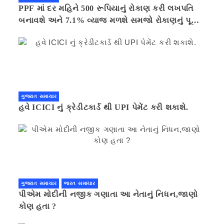
PPF માં દર મહિને 500 રૂપિયાનું રોકાણ કરી લખપતિ
બનાવશે અને 7.1% વ્યાજ મળશે સમજો રોકાણનું પૂરું
ગણિત .નવી દિલ્હી 41 મિનીટ પહેલા.
ગુજરાત સમાચાર
હવે ICICI નું ક્રેડીટકાર્ડ થી UPI પેમેંટ કરી શકાશે.
ગુજરાત સમાચાર
ભારત સમાચાર
પીએમ મોદીની નજીક ગણાતા આ નેતાનું નિધન,જાણો
કોણ હતા ?