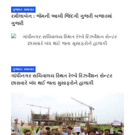
ગુજરાત સમાચાર
રમીલાબેન : જેમની આખી જિંદગી ગુજરી બજારમાં
ગુજરી
ગુજરાત સમાચાર
ગાંધીનગર સચિવાલય સ્થિત રેલ્વે રિઝર્વેશન સેન્ટર
છાસવારે બંધ થઈ જતા મુસાફરોને હાલાકી