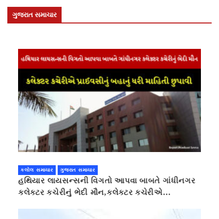
ગુજરાત સમાચાર
કલોલ સમાચાર
ગુજરાત સમાચાર
હથિયાર લાયસન્સની વિગતો આપવા બાબતે ગાંધીનગર
કલેક્ટર કચેરીનું ભેદી મૌન,કલેક્ટર કચેરીએ
પ્રાઈવસીનું બહાનું ધરી માહિતી છુપાવી