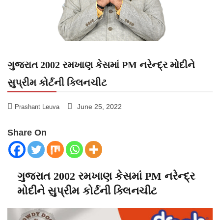
ગુજરાત 2002 રમખાણ કેસમાં PM નરેન્દ્ર મોદીને
સુપ્રીમ કોર્ટની ક્લિનચીટ
June 25, 2022
Prashant Leuva
Share On
ગુજરાત 2002 રમખાણ કેસમાં PM નરેન્દ્ર
મોદીને સુપ્રીમ કોર્ટની ક્લિનચીટ