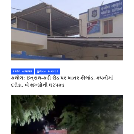
કલોલ સમાચાર
ગુજરાત સમાચાર
કલોલ: છત્રાલ-કડી રોડ પર ખાતર કૌભાંડ, કંપનીમાં
દરોડા, બે શખ્સોની ધરપકડ