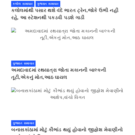
કલોલ સમાચાર
ગુજરાત સમાચાર
કલોલમાંથી પસાર થશે વંદે ભારત ટ્રેન,જોકે ઉભી નહી
રહે, આ સ્ટેશનથી પકડવી પડશે ગાડી
ગુજરાત સમાચાર
અમદાવાદમાં રથયાત્રા જોતા મકાનની બાલ્કની
તૂટી,એકનું મોત,આઠ ઘાયલ
ગુજરાત સમાચાર
બનાસકાંઠામાં મોટું કૌભાંડ થયું હોવાનો જીજ્ઞેશ મેવાણીનો