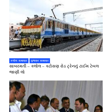
કલોલ સમાચાર
ગુજરાત સમાચાર
સાબરમતી – કલોલ – કટોસણ રોડ ટ્રેનનું ટાઈમ ટેબલ
જાણી લો