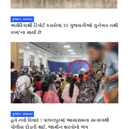
ગુજરાત સમાચાર
અમેરિકાથી ડિપોર્ટ કરાયેલા 33 ગુજરાતીઓ ગુનેગાર નથી
વખા’ના માર્યા છે
ગુજરાત સમાચાર
હવે નવો વિવાદ ! પાલનપુરમાં આસારામના સત્સંગથી
પોલીસ દોડતી થઈ, જામીન શરતોનો ભંગ