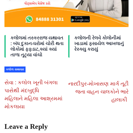
કલોલમાં તસ્કરરાજ યથાવત
કલોલની રેલવે કોલોનીમાં
: બંધ દુકાન-ઘરોમાં ચોરી થતા
ખાડામાં ફસાયેલ આખલાનું
લોકોમાં ફફડાટ,ક્યાં ક્યાં
રેસ્ક્યુ કરાયું
તાળા તૂટ્યા વાંચો
કલોલ સમાચાર
સેવા : કલોલ ખૂની બંગલા
નારદીપુર-મોખાસણ માર્ગ તૂટી
પાસેથી મંદબુદ્ધિ
જતા વાહન ચાલકોને ભારે
મહિલાને મહિલા આશ્રમમાં
હાલાકી
મોકલાયા
Leave a Reply