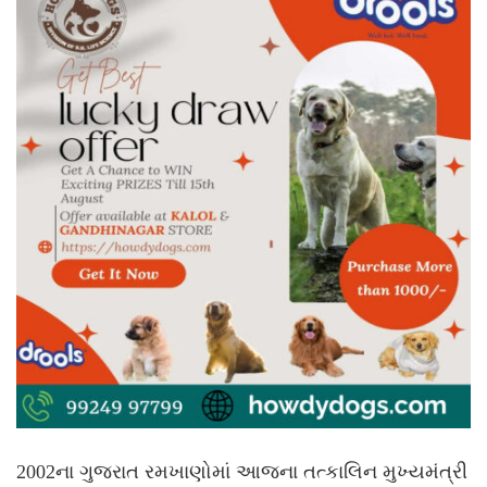
2002ના ગુજરાત રમખાણોમાં આજના તત્કાલિન મુખ્યમંત્રી