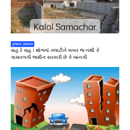
ગુજરાત સમાચાર
વાહ રે વાહ ! થોળનાં તલાટીને ખબર જ નથી કે
ગામતળની જમીન સરકારી છે કે ખાનગી