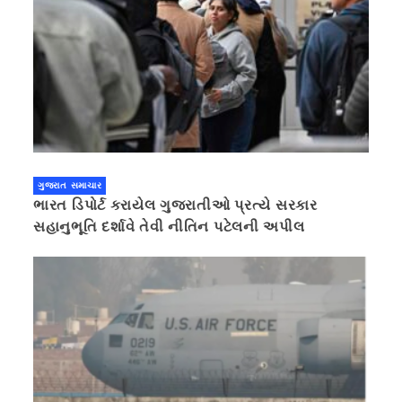
ગુજરાત સમાચાર
ભારત ડિપોર્ટ કરાયેલ ગુજરાતીઓ પ્રત્યે સરકાર
સહાનુભૂતિ દર્શાવે તેવી નીતિન પટેલની અપીલ