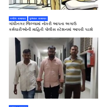
કલોલ સમાચાર
ગુજરાત સમાચાર
ગાંધીનગર જિલ્લામાં નોકરી આપતા અગાઉ
કર્મચારીઓની માહિતી પોલીસ સ્ટેશનમાં આપવી પડશે