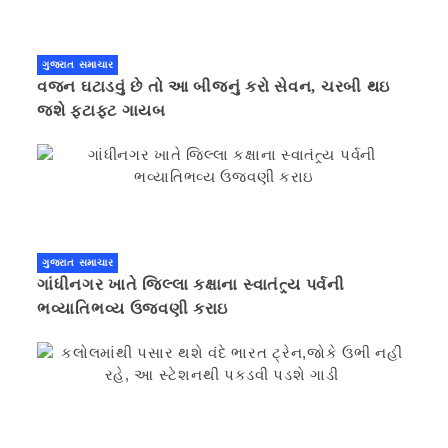
ગુજરાત સમાચાર
વજન ઘટાડવું છે તો આ બીજનું કરો સેવન, ચરબી થઇ
જશે ફટાફટ ગાયબ
ગુજરાત સમાચાર
ગાંધીનગર ખાતે જિલ્લા કક્ષાના સ્વાતંત્ર્ય પર્વની
ભવ્યાતિભવ્ય ઉજવણી કરાઇ