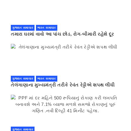
ગુજરાત સમાચાર
ભારત સમાચાર
તમારા ઘરમાં વાવો આ પાંચ છોડ, રોગ-બીમારી રહેશે દૂર
ગુજરાત સમાચાર
ભારત સમાચાર
તેલંગાણાના મુખ્યમંત્રી તરીકે રેવંત રેડ્ડીએ શપથ લીધી
ગુજરાત સમાચાર