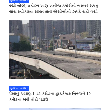
ગુજરાત સમાચાર
લ્યો બોલો, વડોદરા ખાણ ખનીજ કચેરીનો સમગ્ર સ્ટાફ
લાંચ સ્વીકારવા સંમત થતા એસીબીની ઝપટે ચડી ગયો
ગુજરાત સમાચાર
પૈસાનું આંધણ ! 42 કરોડના હાટકેશ્વર બ્રિજને 10
કરોડના ખર્ચે તોડી પડાશે