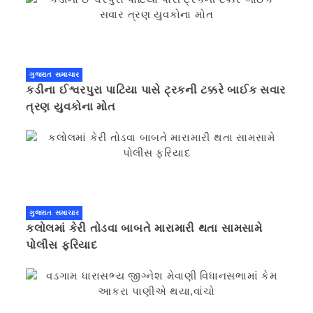
ગુજરાત સમાચાર
કડીના ઈશ્વરપુરા પાટિયા પાસે ટ્રકની ટક્કરે બાઈક સવાર
ત્રણ યુવકોના મોત
ગુજરાત સમાચાર
કલોલમાં કેરી તોડવા બાબતે મારામારી થતા સામસામે
પોલીસ ફરિયાદ