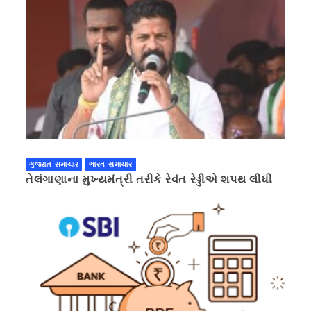
ગુજરાત સમાચાર
ભારત સમાચાર
તેલંગાણાના મુખ્યમંત્રી તરીકે રેવંત રેડ્ડીએ શપથ લીધી