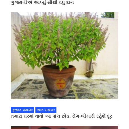
ગુજરાતીએ આપ્યું સૌથી વધુ દાન
ગુજરાત સમાચાર
ભારત સમાચાર
તમારા ઘરમાં વાવો આ પાંચ છોડ, રોગ-બીમારી રહેશે દૂર