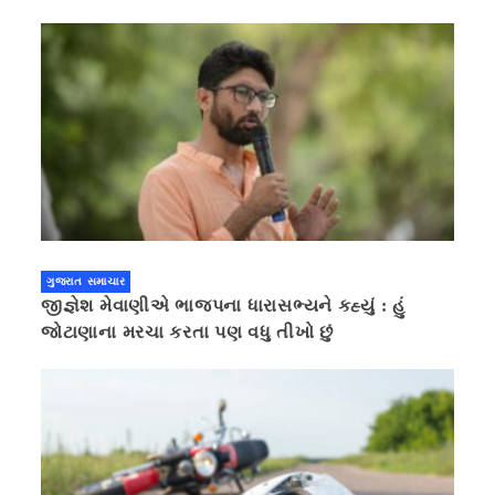
ગુજરાત સમાચાર
જીજ્ઞેશ મેવાણીએ ભાજપના ધારાસભ્યને કહ્યું : હું
જોટાણાના મરચા કરતા પણ વધુ તીખો છું