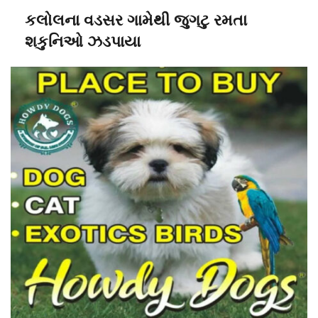
કલોલના વડસર ગામેથી જુગટુ રમતા
શકુનિઓ ઝડપાયા