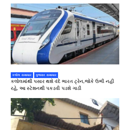
કલોલ સમાચાર
ગુજરાત સમાચાર
કલોલમાંથી પસાર થશે વંદે ભારત ટ્રેન,જોકે ઉભી નહી
રહે, આ સ્ટેશનથી પકડવી પડશે ગાડી