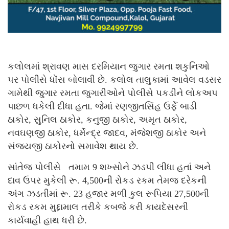
કલોલમાં શ્રાવણ માસ દરમિયાન જુગાર રમતા શકુનિઓ
પર પોલીસે ધોંસ બોલાવી છે. કલોલ તાલુકામાં આવેલ વડસર
ગામેથી જુગાર રમતા જુગારીઓને પોલીસે પકડીને લોકઅપ
પાછળ ધકેલી દીધા હતા. જેમાં રણજીતસિંહ ઉર્ફે બાડી
ઠાકોર, સુનિલ ઠાકોર, કનુજી ઠાકોર, અમૃત ઠાકોર,
નવઘણજી ઠાકોર, ધર્મેન્દ્ર જાદવ, મંજેશજી ઠાકોર અને
સંજયજી ઠાકોરનો સમાવેશ થાય છે.
સાંતેજ પોલીસે તમામ 9 શખ્સોને ઝડપી લીધા હતાં અને
દાવ ઉપર મુકેલી રૂ. 4,500ની રોકડ રકમ તેમજ દરેકની
અંગ ઝડતીમાં રૂ. 23 હજાર મળી કુલ રૂપિયા 27,500ની
રોકડ રકમ મુદ્દામાલ તરીકે કબજે કરી કાયદેસરની
કાર્યવાહી હાથ ધરી છે.