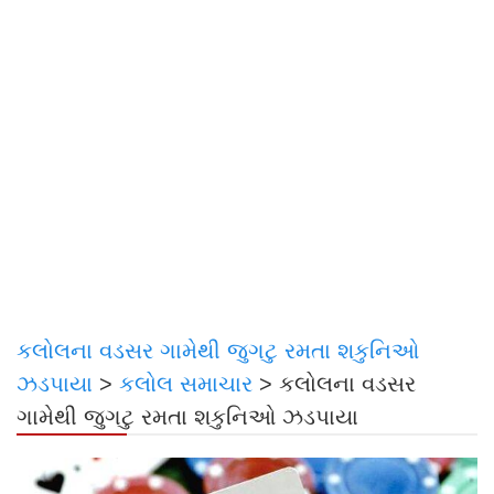
કલોલના વડસર ગામેથી જુગટુ રમતા શકુનિઓ
ઝડપાયા
>
કલોલ સમાચાર
>
કલોલના વડસર
ગામેથી જુગટુ રમતા શકુનિઓ ઝડપાયા