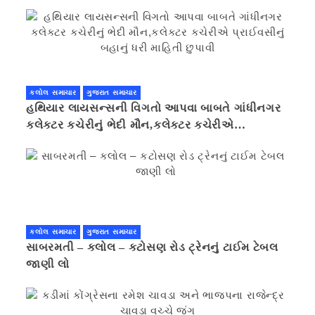
કલોલ સમાચાર
ગુજરાત સમાચાર
હથિયાર લાયસન્સની વિગતો આપવા બાબતે ગાંધીનગર
કલેક્ટર કચેરીનું ભેદી મૌન,કલેક્ટર કચેરીએ
પ્રાઈવસીનું બહાનું ધરી માહિતી છુપાવી
કલોલ સમાચાર
ગુજરાત સમાચાર
સાબરમતી – કલોલ – કટોસણ રોડ ટ્રેનનું ટાઈમ ટેબલ
જાણી લો