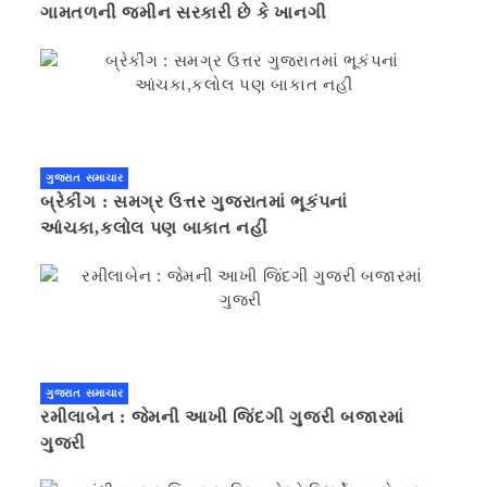
ગામતળની જમીન સરકારી છે કે ખાનગી
ગુજરાત સમાચાર
બ્રેકીંગ : સમગ્ર ઉત્તર ગુજરાતમાં ભૂકંપનાં
આંચકા,કલોલ પણ બાકાત નહીં
ગુજરાત સમાચાર
રમીલાબેન : જેમની આખી જિંદગી ગુજરી બજારમાં
ગુજરી