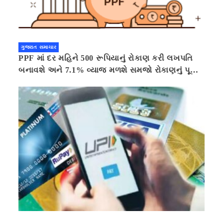
ગુજરાત સમાચાર
PPF માં દર મહિને 500 રૂપિયાનું રોકાણ કરી લખપતિ
બનાવશે અને 7.1% વ્યાજ મળશે સમજો રોકાણનું પૂરું
ગણિત .નવી દિલ્હી 41 મિનીટ પહેલા.