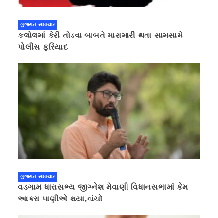
ગુજરાત સમાચાર
કલોલમાં કેરી તોડવા બાબતે મારામારી થતા સામસામે
પોલીસ ફરિયાદ
ગુજરાત સમાચાર
વડગામ ધારાસભ્ય જીગ્નેશ મેવાણી વિધાનસભામાં કેમ
આકરા પાણીએ થયા,વાંચો