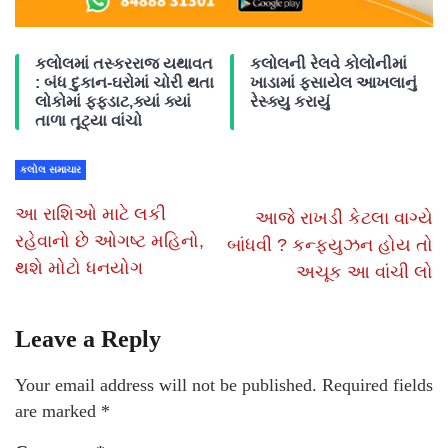
કલોલમાં તસ્કરરાજ યથાવત
કલોલની રેલવે કોલોનીમાં
: બંધ દુકાન-ઘરોમાં ચોરી થતા
ખાડામાં ફસાયેલ આખલાનું
લોકોમાં ફફડાટ,ક્યાં ક્યાં
રેસ્ક્યુ કરાયું
તાળા તૂટ્યા વાંચો
કલોલ સમાચાર
આ રાશિઓ માટે લકી
આજે રાખડી કેટલા વાગ્યે
રહેવાનો છે ઓગષ્ટ મહિનો,
બાંધવી ? કન્ફ્યુઝન હોય તો
થશે મોટો ધનયોગ
અચૂક આ વાંચી લો
Leave a Reply
Your email address will not be published.
Required fields
are marked
*