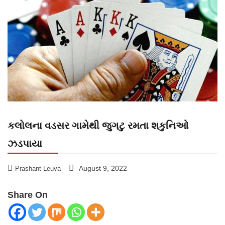
કલોલના વડસર ગામેથી જુગટુ રમતા શકુનિઓ
ઝડપાયા
August 9, 2022
Prashant Leuva
Share On