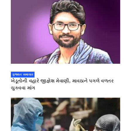
ગુજરાત સમાચાર
ખેડૂતોની વહારે જીજ્ઞેશ મેવાણી, માવઠાને પગલે વળતર
ચુકવવા માંગ