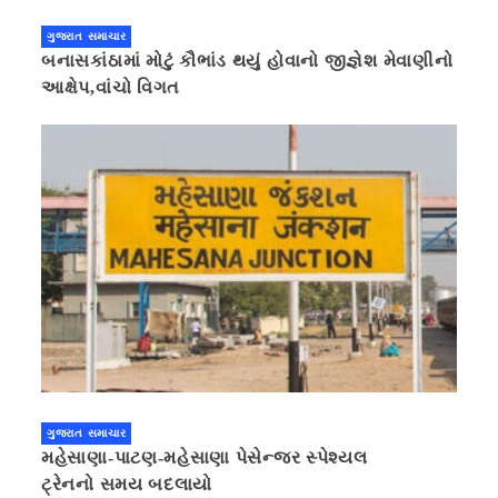
ગુજરાત સમાચાર
બનાસકાંઠામાં મોટું કૌભાંડ થયું હોવાનો જીજ્ઞેશ મેવાણીનો
આક્ષેપ,વાંચો વિગત
ગુજરાત સમાચાર
મહેસાણા-પાટણ-મહેસાણા પેસેન્જર સ્પેશ્યલ
ટ્રેનનો સમય બદલાયો