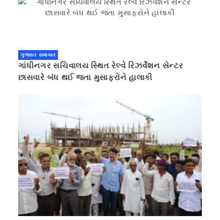
ગુજરાત સમાચાર
ગાંધીનગર સચિવાલય સ્થિત રેલ્વે રિઝર્વેશન સેન્ટર
છાસવારે બંધ થઈ જતા મુસાફરોને હાલાકી