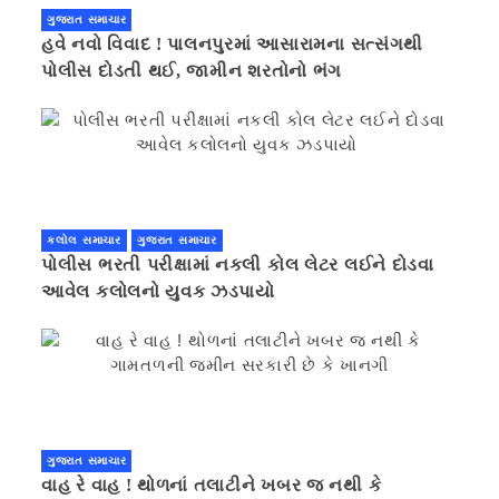
ગુજરાત સમાચાર
હવે નવો વિવાદ ! પાલનપુરમાં આસારામના સત્સંગથી
પોલીસ દોડતી થઈ, જામીન શરતોનો ભંગ
કલોલ સમાચાર
ગુજરાત સમાચાર
પોલીસ ભરતી પરીક્ષામાં નકલી કોલ લેટર લઈને દોડવા
આવેલ કલોલનો યુવક ઝડપાયો
ગુજરાત સમાચાર
વાહ રે વાહ ! થોળનાં તલાટીને ખબર જ નથી કે