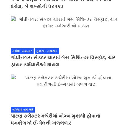
દરોડા, બે શખ્સોની ધરપકડ
કલોલ સમાચાર
ગુજરાત સમાચાર
ગાંધીનગર: સેક્ટર ચારમાં ગેસ સિલિન્ડર વિસ્ફોટ, ચાર
ફાયર કર્મચારીઓ ઘાયલ
ગુજરાત સમાચાર
પાટણ કલેકટર કચેરીમાં બોમ્બ મુકાયો હોવાના
ધમકીભર્યા ઈ-મેલથી ખળભળાટ