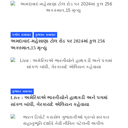
કલોલ સમાચાર
ગુજરાત સમાચાર
અમદાવાદ-મહેસાણા ટોલ રોડ પર 2024માં કુલ 256
અકસ્માત,15 મૃત્યુ
ગુજરાત સમાચાર
Live : અમેરિકાએ ભારતીયોને હાથકડી અને પગમાં
સાંકળ બાંધી, ગેરકાયદે એલિયન કહેવાયા