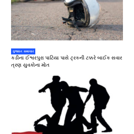
ગુજરાત સમાચાર
કડીના ઈશ્વરપુરા પાટિયા પાસે ટ્રકની ટક્કરે બાઈક સવાર
ત્રણ યુવકોના મોત