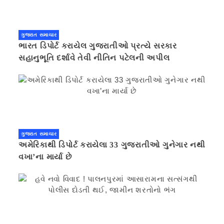
ગુજરાત સમાચાર
ભારત ડિપોર્ટ કરાયેલ ગુજરાતીઓ પ્રત્યે સરકાર
સહાનુભૂતિ દર્શાવે તેવી નીતિન પટેલની અપીલ
ગુજરાત સમાચાર
અમેરિકાથી ડિપોર્ટ કરાયેલા 33 ગુજરાતીઓ ગુનેગાર નથી
વખા’ના માર્યા છે