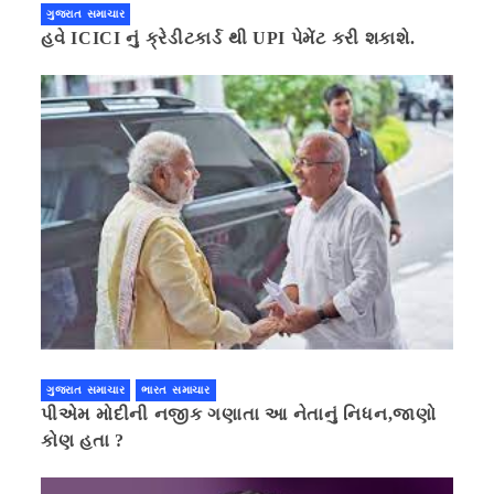
ગુજરાત સમાચાર
હવે ICICI નું ક્રેડીટકાર્ડ થી UPI પેમેંટ કરી શકાશે.
ગુજરાત સમાચાર
ભારત સમાચાર
પીએમ મોદીની નજીક ગણાતા આ નેતાનું નિધન,જાણો
કોણ હતા ?