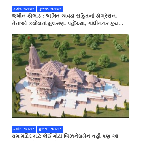
કલોલ સમાચાર
ગુજરાત સમાચાર
જમીન કૌભાંડ : અમિત ચાવડા સહિતનાં કોંગ્રેસના
નેતાઓ કલોલનાં મુલસણા પહોંચ્યા, ગાંધીનગર કૂચ
કરવાની ચિમકી
કલોલ સમાચાર
ગુજરાત સમાચાર
રામ મંદિર માટે કોઈ મોટા બિઝનેસમેન નહી પણ આ