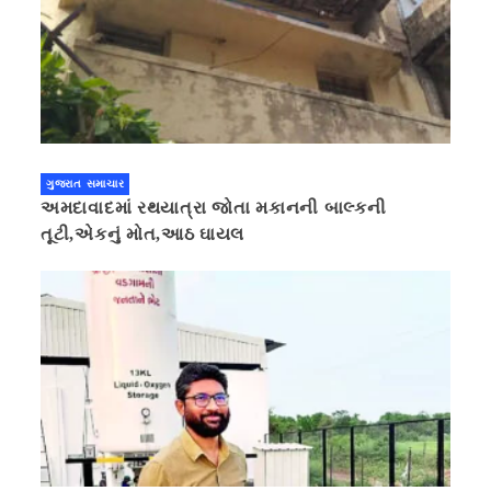
ગુજરાત સમાચાર
અમદાવાદમાં રથયાત્રા જોતા મકાનની બાલ્કની
તૂટી,એકનું મોત,આઠ ઘાયલ