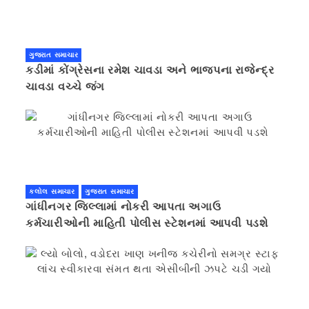
ગુજરાત સમાચાર
કડીમાં કોંગ્રેસના રમેશ ચાવડા અને ભાજપના રાજેન્દ્ર
ચાવડા વચ્ચે જંગ
કલોલ સમાચાર
ગુજરાત સમાચાર
ગાંધીનગર જિલ્લામાં નોકરી આપતા અગાઉ
કર્મચારીઓની માહિતી પોલીસ સ્ટેશનમાં આપવી પડશે