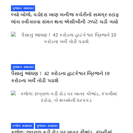
ગુજરાત સમાચાર
લ્યો બોલો, વડોદરા ખાણ ખનીજ કચેરીનો સમગ્ર સ્ટાફ
લાંચ સ્વીકારવા સંમત થતા એસીબીની ઝપટે ચડી ગયો
ગુજરાત સમાચાર
પૈસાનું આંધણ ! 42 કરોડના હાટકેશ્વર બ્રિજને 10
કરોડના ખર્ચે તોડી પડાશે
કલોલ સમાચાર
ગુજરાત સમાચાર
કલોલ: છત્રાલ-કડી રોડ પર ખાતર કૌભાંડ, કંપનીમાં