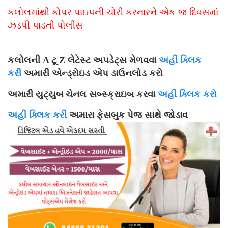
કલોલમાંથી કોપર પાઇપની ચોરી કરનારને એક જ દિવસમાં
ઝડપી પાડતી પોલીસ
કલોલની A ટૂ Z લેટેસ્ટ અપડેટ્સ મેળવવા
અહીં ક્લિક
કરી
અમારી એન્ડ્રોઇડ એપ ડાઉનલોડ કરો
અમારી યુટ્યુબ ચેનલ સબ્સ્ક્રાઇબ કરવા
અહીં ક્લિક કરો
અહીં ક્લિક કરી
અમારા ફેસબુક પેજ સાથે જોડાવ