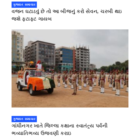
ગુજરાત સમાચાર
વજન ઘટાડવું છે તો આ બીજનું કરો સેવન, ચરબી થઇ
જશે ફટાફટ ગાયબ
ગુજરાત સમાચાર
ગાંધીનગર ખાતે જિલ્લા કક્ષાના સ્વાતંત્ર્ય પર્વની
ભવ્યાતિભવ્ય ઉજવણી કરાઇ