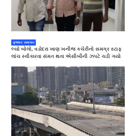
ગુજરાત સમાચાર
લ્યો બોલો, વડોદરા ખાણ ખનીજ કચેરીનો સમગ્ર સ્ટાફ
લાંચ સ્વીકારવા સંમત થતા એસીબીની ઝપટે ચડી ગયો