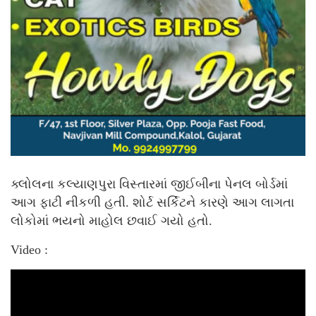
ક્લોલના કલ્યાણપુરા વિસ્તારમાં જીઈબીના પેનલ બોર્ડમાં
આગ ફાટી નીકળી હતી. શોર્ટ સર્કિટને કારણે આગ લાગતા
લોકોમાં ભયનો માહોલ છવાઈ ગયો હતો.
Video :