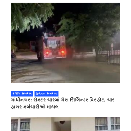
કલોલ સમાચાર
ગુજરાત સમાચાર
ગાંધીનગર: સેક્ટર ચારમાં ગેસ સિલિન્ડર વિસ્ફોટ, ચાર
ફાયર કર્મચારીઓ ઘાયલ