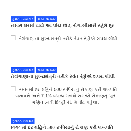
ગુજરાત સમાચાર
ભારત સમાચાર
તમારા ઘરમાં વાવો આ પાંચ છોડ, રોગ-બીમારી રહેશે દૂર
ગુજરાત સમાચાર
ભારત સમાચાર
તેલંગાણાના મુખ્યમંત્રી તરીકે રેવંત રેડ્ડીએ શપથ લીધી
ગુજરાત સમાચાર
PPF માં દર મહિને 500 રૂપિયાનું રોકાણ કરી લખપતિ