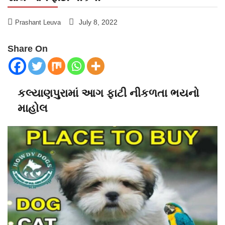
July 8, 2022
Prashant Leuva
Share On
કલ્યાણપુરામાં આગ ફાટી નીકળતા ભયનો
માહોલ