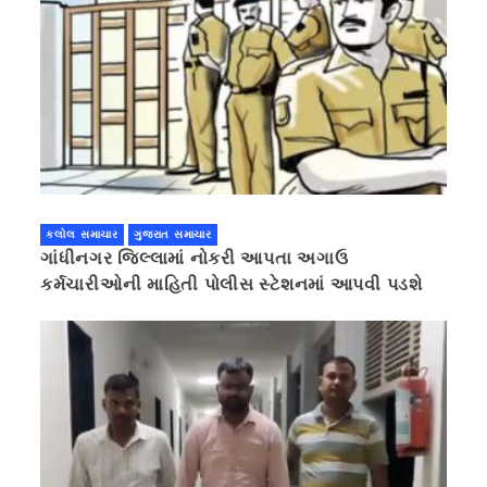
કલોલ સમાચાર
ગુજરાત સમાચાર
ગાંધીનગર જિલ્લામાં નોકરી આપતા અગાઉ
કર્મચારીઓની માહિતી પોલીસ સ્ટેશનમાં આપવી પડશે