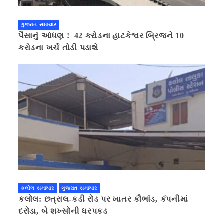
ગુજરાત સમાચાર
પૈસાનું આંધણ ! 42 કરોડના હાટકેશ્વર બ્રિજને 10
કરોડના ખર્ચે તોડી પડાશે
કલોલ સમાચાર
ગુજરાત સમાચાર
કલોલ: છત્રાલ-કડી રોડ પર ખાતર કૌભાંડ, કંપનીમાં
દરોડા, બે શખ્સોની ધરપકડ