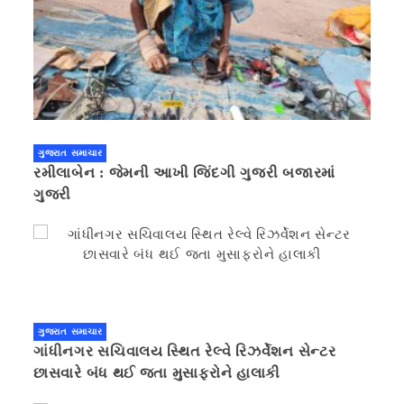
ગુજરાત સમાચાર
રમીલાબેન : જેમની આખી જિંદગી ગુજરી બજારમાં
ગુજરી
ગુજરાત સમાચાર
ગાંધીનગર સચિવાલય સ્થિત રેલ્વે રિઝર્વેશન સેન્ટર
છાસવારે બંધ થઈ જતા મુસાફરોને હાલાકી