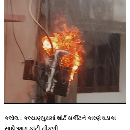
કલોલ : કલ્યાણપુરામાં શોર્ટ સર્કીટને કારણે ધડાકા
સાથે આગ ફાટી નીકળી