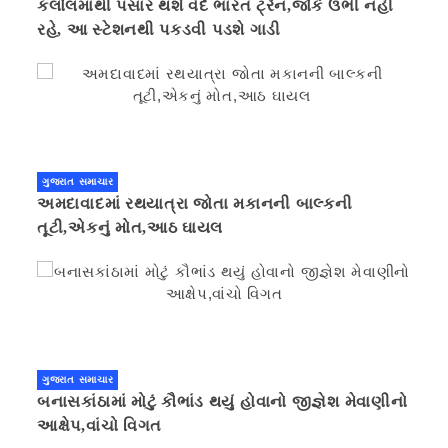
કલોલમાંથી પસાર થશે વંદે ભારત ટ્રેન,જોકે ઉભી નહી
રહે, આ સ્ટેશનથી પકડવી પડશે ગાડી
ગુજરાત સમાચાર
અમદાવાદમાં રથયાત્રા જોતા મકાનની બાલ્કની
તૂટી,એકનું મોત,આઠ ઘાયલ
ગુજરાત સમાચાર
બનાસકાંઠામાં મોટું કૌભાંડ થયું હોવાનો જીજ્ઞેશ મેવાણીનો
આક્ષેપ,વાંચો વિગત