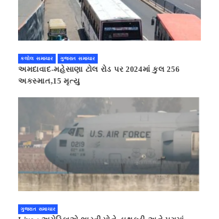
કલોલ સમાચાર
ગુજરાત સમાચાર
અમદાવાદ-મહેસાણા ટોલ રોડ પર 2024માં કુલ 256
અકસ્માત,15 મૃત્યુ
ગુજરાત સમાચાર