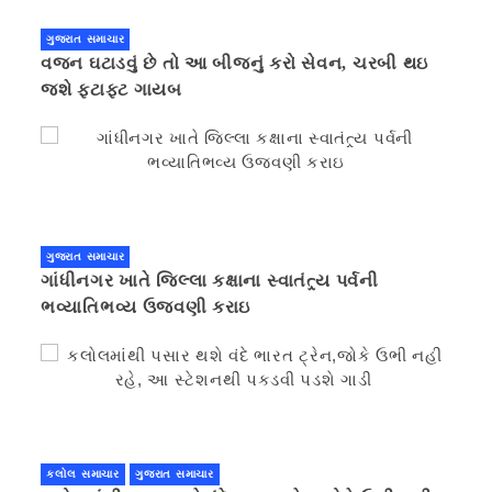
ગુજરાત સમાચાર
વજન ઘટાડવું છે તો આ બીજનું કરો સેવન, ચરબી થઇ
જશે ફટાફટ ગાયબ
ગુજરાત સમાચાર
ગાંધીનગર ખાતે જિલ્લા કક્ષાના સ્વાતંત્ર્ય પર્વની
ભવ્યાતિભવ્ય ઉજવણી કરાઇ
કલોલ સમાચાર
ગુજરાત સમાચાર