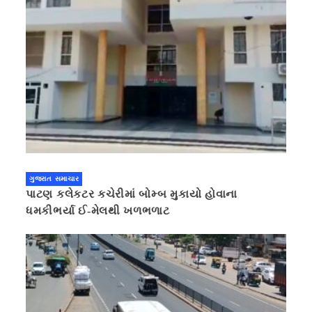
ગુજરાત સમાચાર
પાટણ કલેકટર કચેરીમાં બોમ્બ મુકાયો હોવાના
ધમકીભર્યા ઈ-મેલથી ખળભળાટ