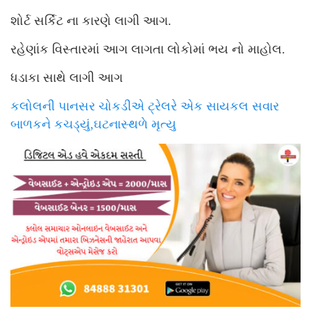
શોર્ટ સર્કિટ ના કારણે લાગી આગ.
રહેણાંક વિસ્તારમાં આગ લાગતા લોકોમાં ભય નો માહોલ.
ધડાકા સાથે લાગી આગ
કલોલની પાનસર ચોકડીએ ટ્રેલરે એક સાયકલ સવાર
બાળકને કચડ્યું,ઘટનાસ્થળે મૃત્યુ