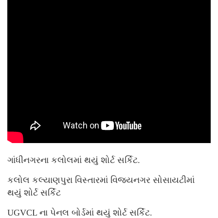
ગાંધીનગરના કલોલમાં થયું શોર્ટ સર્કિટ.
કલોલ કલ્યાણપુરા વિસ્તારમાં વિજયનગર સોસાયટીમાં
થયું શોર્ટ સર્કિટ
UGVCL ના પેનલ બોર્ડમાં થયું શોર્ટ સર્કિટ.