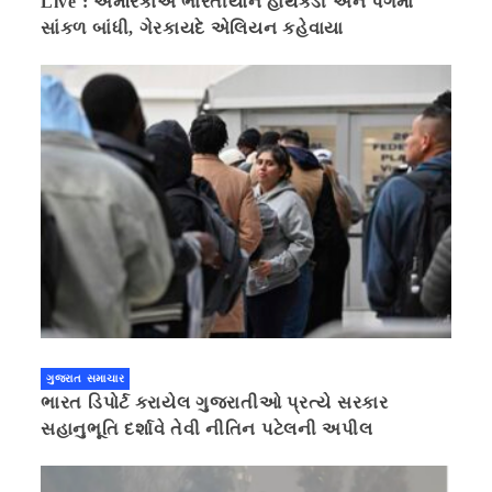
Live : અમેરિકાએ ભારતીયોને હાથકડી અને પગમાં
સાંકળ બાંધી, ગેરકાયદે એલિયન કહેવાયા
ગુજરાત સમાચાર
ભારત ડિપોર્ટ કરાયેલ ગુજરાતીઓ પ્રત્યે સરકાર
સહાનુભૂતિ દર્શાવે તેવી નીતિન પટેલની અપીલ