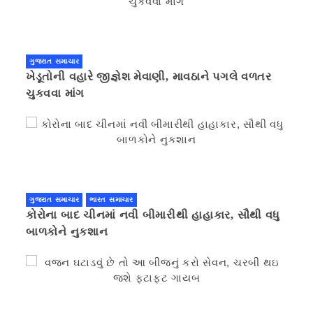
ગુજરાત સમાચાર
ખેડૂતોની વહારે જીજ્ઞેશ મેવાણી, માવઠાને પગલે વળતર
ચુકવવા માંગ
ગુજરાત સમાચાર
ભારત સમાચાર
કોરોના બાદ ચીનમાં નવી બીમારીથી હાહાકાર, સૌથી વધુ
બાળકોને નુકશાન