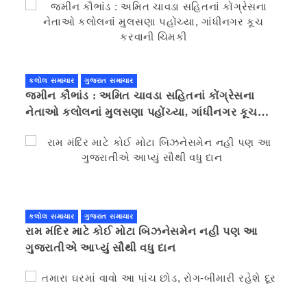
કલોલ સમાચાર
ગુજરાત સમાચાર
જમીન કૌભાંડ : અમિત ચાવડા સહિતનાં કોંગ્રેસના
નેતાઓ કલોલનાં મુલસણા પહોંચ્યા, ગાંધીનગર કૂચ
કરવાની ચિમકી
કલોલ સમાચાર
ગુજરાત સમાચાર
રામ મંદિર માટે કોઈ મોટા બિઝનેસમેન નહી પણ આ
ગુજરાતીએ આપ્યું સૌથી વધુ દાન