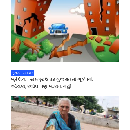
ગુજરાત સમાચાર
બ્રેકીંગ : સમગ્ર ઉત્તર ગુજરાતમાં ભૂકંપનાં
આંચકા,કલોલ પણ બાકાત નહીં