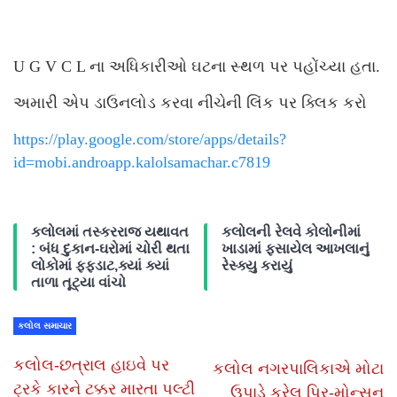
U G V C L ના અધિકારીઓ ઘટના સ્થળ પર પહોંચ્યા હતા.
અમારી એપ ડાઉનલોડ કરવા નીચેની લિંક પર ક્લિક કરો
https://play.google.com/store/apps/details?
id=mobi.androapp.kalolsamachar.c7819
કલોલમાં તસ્કરરાજ યથાવત
કલોલની રેલવે કોલોનીમાં
: બંધ દુકાન-ઘરોમાં ચોરી થતા
ખાડામાં ફસાયેલ આખલાનું
લોકોમાં ફફડાટ,ક્યાં ક્યાં
રેસ્ક્યુ કરાયું
તાળા તૂટ્યા વાંચો
કલોલ સમાચાર
કલોલ-છત્રાલ હાઇવે પર
કલોલ નગરપાલિકાએ મોટા
ટ્રકે કારને ટક્કર મારતા પલ્ટી
ઉપાડે કરેલ પ્રિ-મોન્સૂન