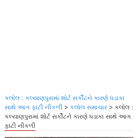
કલોલ : કલ્યાણપુરામાં શોર્ટ સર્કીટને કારણે ધડાકા
સાથે આગ ફાટી નીકળી
>
કલોલ સમાચાર
>
કલોલ :
કલ્યાણપુરામાં શોર્ટ સર્કીટને કારણે ધડાકા સાથે આગ
ફાટી નીકળી