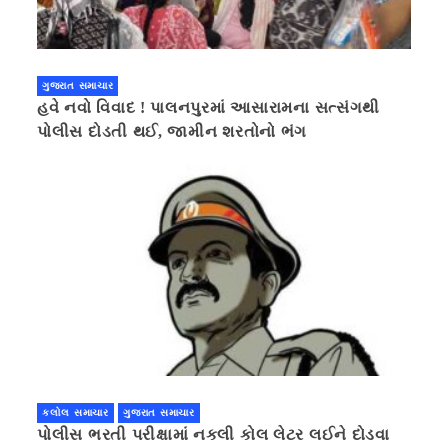
ગુજરાત સમાચાર
હવે નવો વિવાદ ! પાલનપુરમાં આસારામના સત્સંગથી
પોલીસ દોડતી થઈ, જામીન શરતોનો ભંગ
કલોલ સમાચાર
ગુજરાત સમાચાર
પોલીસ ભરતી પરીક્ષામાં નકલી કોલ લેટર લઈને દોડવા