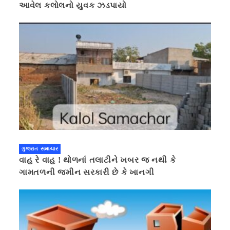
આવેલ કલોલનો યુવક ઝડપાયો
ગુજરાત સમાચાર
વાહ રે વાહ ! થોળનાં તલાટીને ખબર જ નથી કે
ગામતળની જમીન સરકારી છે કે ખાનગી