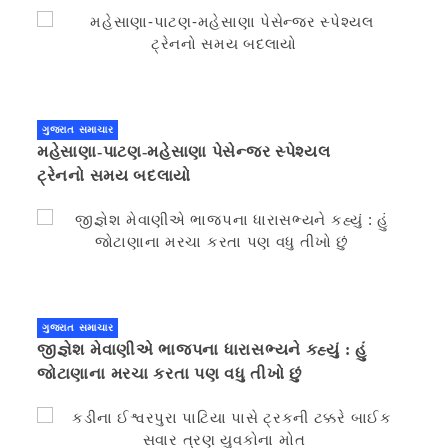
ગુજરાત સમાચાર
મહેસાણા-પાટણ-મહેસાણા પેસેન્જર સ્પેશ્યલ
ટ્રેનનો સમય બદલાયો
ગુજરાત સમાચાર
જીજ્ઞેશ મેવાણીએ ભાજપના ધારાસભ્યને કહ્યું : હું
જોટાણાના મરચા કરતા પણ વધુ તીખો છું