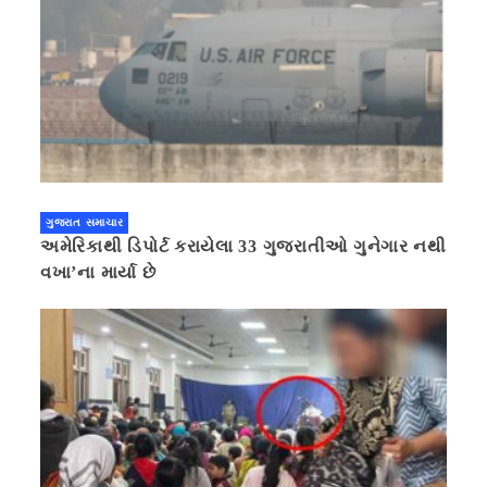
ગુજરાત સમાચાર
અમેરિકાથી ડિપોર્ટ કરાયેલા 33 ગુજરાતીઓ ગુનેગાર નથી
વખા’ના માર્યા છે