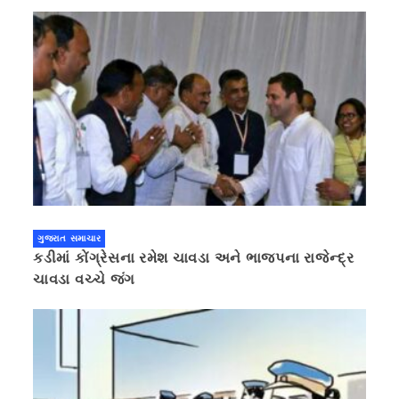
ગુજરાત સમાચાર
કડીમાં કોંગ્રેસના રમેશ ચાવડા અને ભાજપના રાજેન્દ્ર
ચાવડા વચ્ચે જંગ