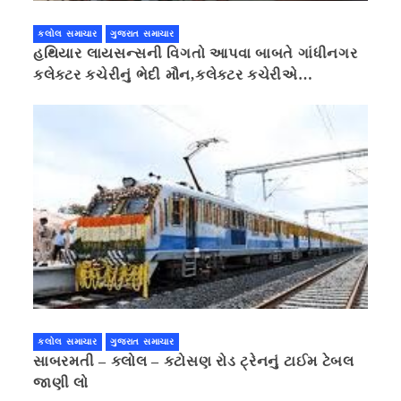
કલોલ સમાચાર
ગુજરાત સમાચાર
હથિયાર લાયસન્સની વિગતો આપવા બાબતે ગાંધીનગર
કલેક્ટર કચેરીનું ભેદી મૌન,કલેક્ટર કચેરીએ
પ્રાઈવસીનું બહાનું ધરી માહિતી છુપાવી
કલોલ સમાચાર
ગુજરાત સમાચાર
સાબરમતી – કલોલ – કટોસણ રોડ ટ્રેનનું ટાઈમ ટેબલ
જાણી લો