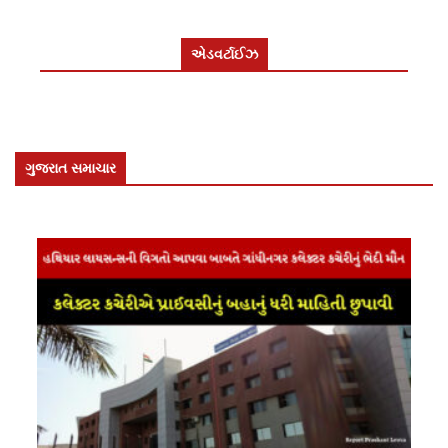
એડવર્ટાઈઝ
ગુજરાત સમાચાર