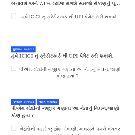
બનાવશે અને 7.1% વ્યાજ મળશે સમજો રોકાણનું પૂરું
ગણિત .નવી દિલ્હી 41 મિનીટ પહેલા.
ગુજરાત સમાચાર
હવે ICICI નું ક્રેડીટકાર્ડ થી UPI પેમેંટ કરી શકાશે.
ગુજરાત સમાચાર
ભારત સમાચાર
પીએમ મોદીની નજીક ગણાતા આ નેતાનું નિધન,જાણો
કોણ હતા ?