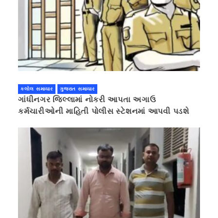
કલોલ સમાચાર
ગુજરાત સમાચાર
ગાંધીનગર જિલ્લામાં નોકરી આપતા અગાઉ
કર્મચારીઓની માહિતી પોલીસ સ્ટેશનમાં આપવી પડશે