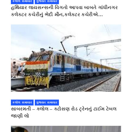
કલોલ સમાચાર
ગુજરાત સમાચાર
હથિયાર લાયસન્સની વિગતો આપવા બાબતે ગાંધીનગર
કલેક્ટર કચેરીનું ભેદી મૌન,કલેક્ટર કચેરીએ
પ્રાઈવસીનું બહાનું ધરી માહિતી છુપાવી
કલોલ સમાચાર
ગુજરાત સમાચાર
સાબરમતી – કલોલ – કટોસણ રોડ ટ્રેનનું ટાઈમ ટેબલ
જાણી લો