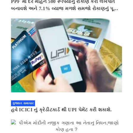
PPF માં દર મહિને 500 રૂપિયાનું રોકાણ કરી લખપતિ
બનાવશે અને 7.1% વ્યાજ મળશે સમજો રોકાણનું પૂરું
ગણિત .નવી દિલ્હી 41 મિનીટ પહેલા.
ગુજરાત સમાચાર
હવે ICICI નું ક્રેડીટકાર્ડ થી UPI પેમેંટ કરી શકાશે.