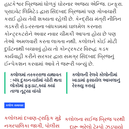
હાટકેશ્વર બ્રિજમાં ધોળકું ઘોરનાર અજય એન્જિ. ઇન્ફ્રા.
પ્રાઇવેટ લિમિટેડ દ્વારા સિંદબાદ બ્રિજમાં પણ ગોબાચારી
કરાઈ હોય તેવી શક્યતા રહેલી છે. કેન્દ્રીય મંત્રી નીતિન
ગડકરી રોડ-રસ્તાના બાંધકામમાં ઘાલમેલ કરનારા
કોન્ટ્રકટરોને અવાર નવાર ચીમકી આપતા હોય છે પણ
તેઓ અમલવારી કરતા લાગતા નથી. કલોલને કોઈ મોટી
દુર્ઘટનાથી બચાવવું હોય તો કોન્ટ્રકટર વિરુદ્ધ કડક
કાર્યવાહી કરીને સરકાર દ્વારા સમગ્ર સિંદબાદ બ્રિજનું
ઈન્પેકશન કરવામાં આવે તે જરૂરી બન્યું છે.
કલોલમાં તસ્કરરાજ યથાવત
કલોલની રેલવે કોલોનીમાં
: બંધ દુકાન-ઘરોમાં ચોરી થતા
ખાડામાં ફસાયેલ આખલાનું
લોકોમાં ફફડાટ,ક્યાં ક્યાં
રેસ્ક્યુ કરાયું
તાળા તૂટ્યા વાંચો
કલોલ સમાચાર
કલોલમાં દબાણ-ટ્રાફિક મુદ્દે
કલોલના સઈજ બ્રિજ પરથી
નગરપાલિકા જાગી, પોલીસ
દારૂ ભરેલો ટેમ્પો ઝડપાયો