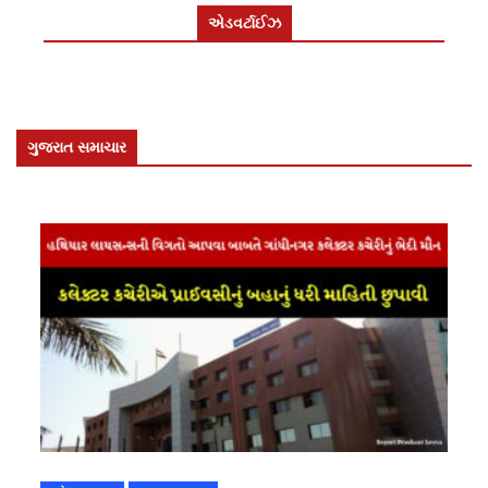
એડવર્ટાઈઝ
ગુજરાત સમાચાર