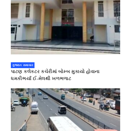
ગુજરાત સમાચાર
પાટણ કલેકટર કચેરીમાં બોમ્બ મુકાયો હોવાના
ધમકીભર્યા ઈ-મેલથી ખળભળાટ