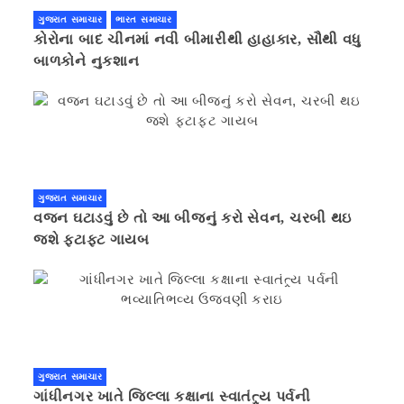
ગુજરાત સમાચાર
ભારત સમાચાર
કોરોના બાદ ચીનમાં નવી બીમારીથી હાહાકાર, સૌથી વધુ
બાળકોને નુકશાન
ગુજરાત સમાચાર
વજન ઘટાડવું છે તો આ બીજનું કરો સેવન, ચરબી થઇ
જશે ફટાફટ ગાયબ
ગુજરાત સમાચાર
ગાંધીનગર ખાતે જિલ્લા કક્ષાના સ્વાતંત્ર્ય પર્વની