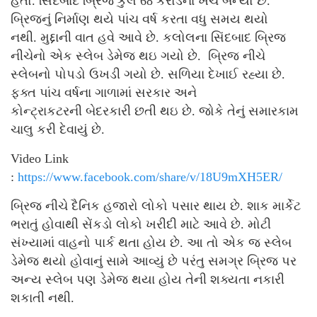
હતો. સિંદબાદ બ્રિજ કુલ 68 કરોડનાં ખર્ચે બન્યો છે.
બ્રિજનું નિર્માણ થયે પાંચ વર્ષ કરતા વધુ સમય થયો
નથી. મુદ્દાની વાત હવે આવે છે. કલોલના સિંદબાદ બ્રિજ
નીચેનો એક સ્લેબ ડેમેજ થઇ ગયો છે. બ્રિજ નીચે
સ્લેબનો પોપડો ઉખડી ગયો છે. સળિયા દેખાઈ રહ્યા છે.
ફક્ત પાંચ વર્ષના ગાળામાં સરકાર અને
કોન્ટ્રાકટરની બેદરકારી છતી થઇ છે. જોકે તેનું સમારકામ
ચાલુ કરી દેવાયું છે.
Video Link
:
https://www.facebook.com/share/v/18U9mXH5ER/
બ્રિજ નીચે દૈનિક હજારો લોકો પસાર થાય છે. શાક માર્કેટ
ભરાતું હોવાથી સેંકડો લોકો ખરીદી માટે આવે છે. મોટી
સંખ્યામાં વાહનો પાર્ક થતા હોય છે. આ તો એક જ સ્લેબ
ડેમેજ થયો હોવાનું સામે આવ્યું છે પરંતુ સમગ્ર બ્રિજ પર
અન્ય સ્લેબ પણ ડેમેજ થયા હોય તેની શક્યતા નકારી
શકાતી નથી.