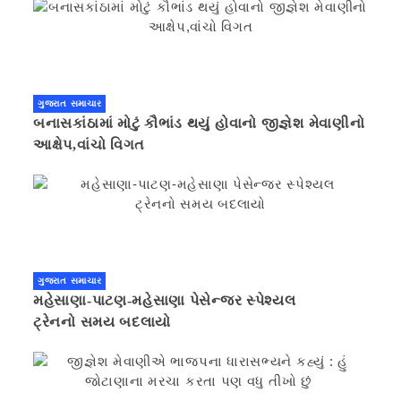
ગુજરાત સમાચાર
બનાસકાંઠામાં મોટું કૌભાંડ થયું હોવાનો જીજ્ઞેશ મેવાણીનો
આક્ષેપ,વાંચો વિગત
ગુજરાત સમાચાર
મહેસાણા-પાટણ-મહેસાણા પેસેન્જર સ્પેશ્યલ
ટ્રેનનો સમય બદલાયો