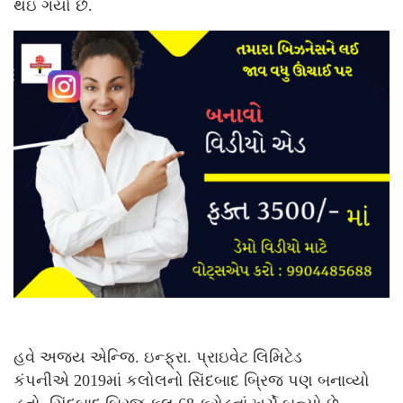
થઇ ગયો છે.
હવે અજય એન્જિ. ઇન્ફ્રા. પ્રાઇવેટ લિમિટેડ
કંપનીએ 2019માં કલોલનો સિંદબાદ બ્રિજ પણ બનાવ્યો