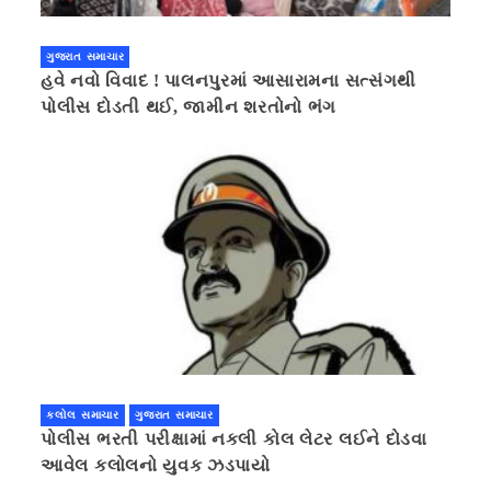
ગુજરાત સમાચાર
હવે નવો વિવાદ ! પાલનપુરમાં આસારામના સત્સંગથી
પોલીસ દોડતી થઈ, જામીન શરતોનો ભંગ
કલોલ સમાચાર
ગુજરાત સમાચાર
પોલીસ ભરતી પરીક્ષામાં નકલી કોલ લેટર લઈને દોડવા
આવેલ કલોલનો યુવક ઝડપાયો