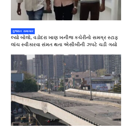
ગુજરાત સમાચાર
લ્યો બોલો, વડોદરા ખાણ ખનીજ કચેરીનો સમગ્ર સ્ટાફ
લાંચ સ્વીકારવા સંમત થતા એસીબીની ઝપટે ચડી ગયો