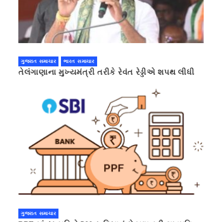
ગુજરાત સમાચાર
ભારત સમાચાર
તેલંગાણાના મુખ્યમંત્રી તરીકે રેવંત રેડ્ડીએ શપથ લીધી
ગુજરાત સમાચાર