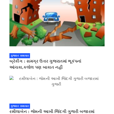
ગુજરાત સમાચાર
બ્રેકીંગ : સમગ્ર ઉત્તર ગુજરાતમાં ભૂકંપનાં
આંચકા,કલોલ પણ બાકાત નહીં
ગુજરાત સમાચાર
રમીલાબેન : જેમની આખી જિંદગી ગુજરી બજારમાં