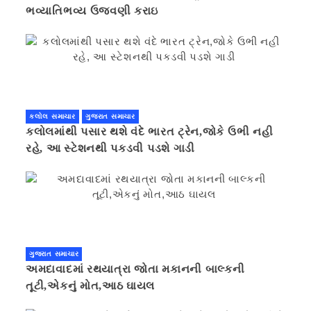
ભવ્યાતિભવ્ય ઉજવણી કરાઇ
કલોલ સમાચાર
ગુજરાત સમાચાર
કલોલમાંથી પસાર થશે વંદે ભારત ટ્રેન,જોકે ઉભી નહી
રહે, આ સ્ટેશનથી પકડવી પડશે ગાડી
ગુજરાત સમાચાર
અમદાવાદમાં રથયાત્રા જોતા મકાનની બાલ્કની
તૂટી,એકનું મોત,આઠ ઘાયલ