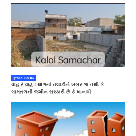
ગુજરાત સમાચાર
વાહ રે વાહ ! થોળનાં તલાટીને ખબર જ નથી કે
ગામતળની જમીન સરકારી છે કે ખાનગી