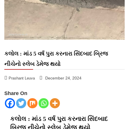
કલોલ : માંડ 5 વર્ષ પુરા કરનારા સિંદબાદ બ્રિજ
નીચેનો સ્લેબ ડેમેજ થયો
December 24, 2024
Prashant Leuva
Share On
કલોલ : માંડ 5 વર્ષ પુરા કરનારા સિંદબાદ
બ્રિજ નીચેનો સ્લેબ ડેમેજ થયો