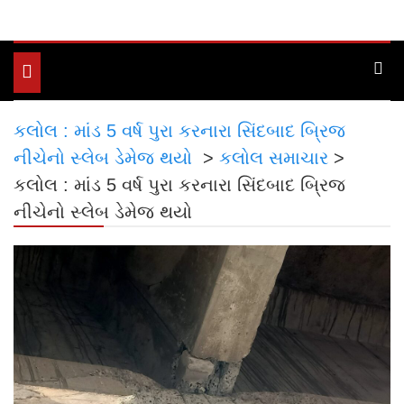
Toggle
navigation
કલોલ : માંડ 5 વર્ષ પુરા કરનારા સિંદબાદ બ્રિજ
નીચેનો સ્લેબ ડેમેજ થયો
>
કલોલ સમાચાર
>
કલોલ : માંડ 5 વર્ષ પુરા કરનારા સિંદબાદ બ્રિજ
નીચેનો સ્લેબ ડેમેજ થયો