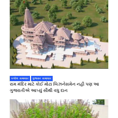
કલોલ સમાચાર
ગુજરાત સમાચાર
રામ મંદિર માટે કોઈ મોટા બિઝનેસમેન નહી પણ આ
ગુજરાતીએ આપ્યું સૌથી વધુ દાન