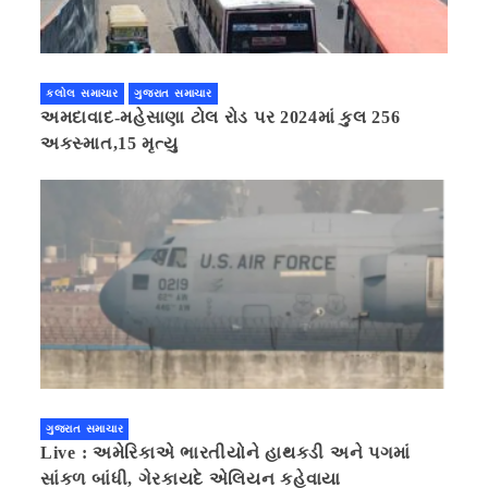
કલોલ સમાચાર
ગુજરાત સમાચાર
અમદાવાદ-મહેસાણા ટોલ રોડ પર 2024માં કુલ 256
અકસ્માત,15 મૃત્યુ
ગુજરાત સમાચાર
Live : અમેરિકાએ ભારતીયોને હાથકડી અને પગમાં
સાંકળ બાંધી, ગેરકાયદે એલિયન કહેવાયા