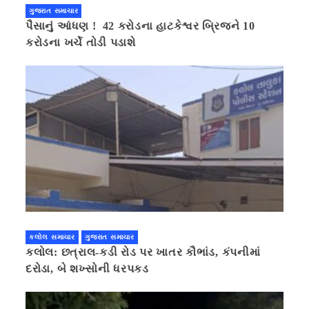
ગુજરાત સમાચાર
પૈસાનું આંધણ ! 42 કરોડના હાટકેશ્વર બ્રિજને 10
કરોડના ખર્ચે તોડી પડાશે
કલોલ સમાચાર
ગુજરાત સમાચાર
કલોલ: છત્રાલ-કડી રોડ પર ખાતર કૌભાંડ, કંપનીમાં
દરોડા, બે શખ્સોની ધરપકડ