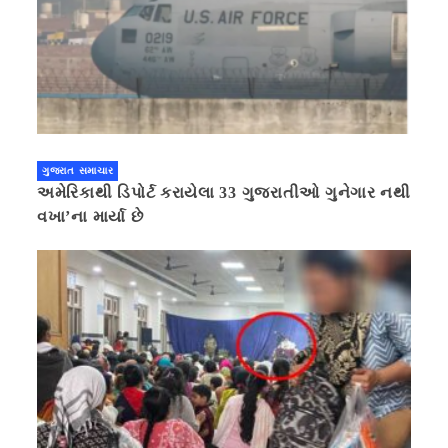
ગુજરાત સમાચાર
અમેરિકાથી ડિપોર્ટ કરાયેલા 33 ગુજરાતીઓ ગુનેગાર નથી
વખા’ના માર્યા છે