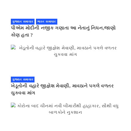
ગુજરાત સમાચાર
ભારત સમાચાર
પીએમ મોદીની નજીક ગણાતા આ નેતાનું નિધન,જાણો
કોણ હતા ?
ગુજરાત સમાચાર
ખેડૂતોની વહારે જીજ્ઞેશ મેવાણી, માવઠાને પગલે વળતર
ચુકવવા માંગ