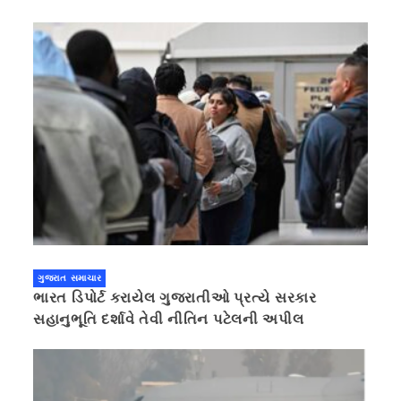
ગુજરાત સમાચાર
ભારત ડિપોર્ટ કરાયેલ ગુજરાતીઓ પ્રત્યે સરકાર
સહાનુભૂતિ દર્શાવે તેવી નીતિન પટેલની અપીલ