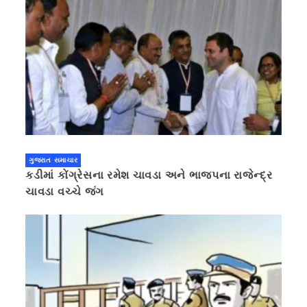
ગુજરાત સમાચાર
કડીમાં કોંગ્રેસના રમેશ ચાવડા અને ભાજપના રાજેન્દ્ર
ચાવડા વચ્ચે જંગ