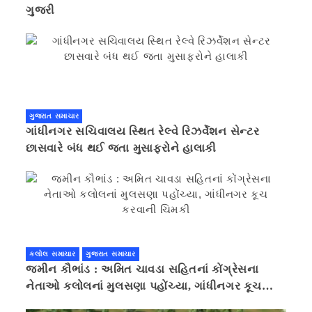
ગુજરી
ગુજરાત સમાચાર
ગાંધીનગર સચિવાલય સ્થિત રેલ્વે રિઝર્વેશન સેન્ટર
છાસવારે બંધ થઈ જતા મુસાફરોને હાલાકી
કલોલ સમાચાર
ગુજરાત સમાચાર
જમીન કૌભાંડ : અમિત ચાવડા સહિતનાં કોંગ્રેસના
નેતાઓ કલોલનાં મુલસણા પહોંચ્યા, ગાંધીનગર કૂચ
કરવાની ચિમકી