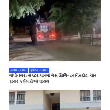
કલોલ સમાચાર
ગુજરાત સમાચાર
ગાંધીનગર: સેક્ટર ચારમાં ગેસ સિલિન્ડર વિસ્ફોટ, ચાર
ફાયર કર્મચારીઓ ઘાયલ