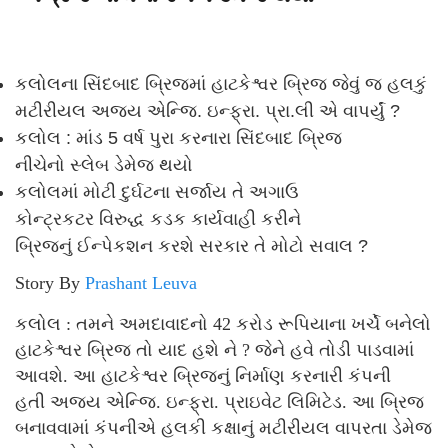
કલોલના સિંદબાદ બ્રિજમાં હાટકેશ્વર બ્રિજ જેવું જ હલકું
મટીરીયલ અજય એન્જિ. ઇન્ફ્રા. પ્રા.લી એ વાપર્યું ?
કલોલ : માંડ 5 વર્ષ પુરા કરનારા સિંદબાદ બ્રિજ
નીચેનો સ્લેબ ડેમેજ થયો
કલોલમાં મોટી દુર્ઘટના સર્જાય તે અગાઉ
કોન્ટ્રકટર વિરુદ્ધ કડક કાર્યવાહી કરીને
બ્રિજનું ઈન્પેકશન કરશે સરકાર તે મોટો સવાલ ?
Story By
Prashant Leuva
કલોલ : તમને અમદાવાદનો 42 કરોડ રૂપિયાના ખર્ચે બનેલો
હાટકેશ્વર બ્રિજ તો યાદ હશે ને ? જેને હવે તોડી પાડવામાં
આવશે. આ હાટકેશ્વર બ્રિજનું નિર્માણ કરનારી કંપની
હતી અજય એન્જિ. ઇન્ફ્રા. પ્રાઇવેટ લિમિટેડ. આ બ્રિજ
બનાવવામાં કંપનીએ હલકી કક્ષાનું મટીરીયલ વાપરતા ડેમેજ