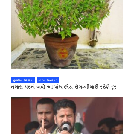
ગુજરાત સમાચાર
ભારત સમાચાર
તમારા ઘરમાં વાવો આ પાંચ છોડ, રોગ-બીમારી રહેશે દૂર