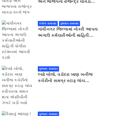
અને ભાજપના રાજેન્દ્ર ચાવડા
વચ્ચે જંગ
કલોલ સમાચાર
ગુજરાત સમાચાર
ગાંધીનગર જિલ્લામાં નોકરી આપતા
અગાઉ કર્મચારીઓની માહિતી
પોલીસ સ્ટેશનમાં આપવી પડશે
ગુજરાત સમાચાર
લ્યો બોલો, વડોદરા ખાણ ખનીજ
કચેરીનો સમગ્ર સ્ટાફ લાંચ
સ્વીકારવા સંમત થતા એસીબીની
ઝપટે ચડી ગયો
ગુજરાત સમાચાર