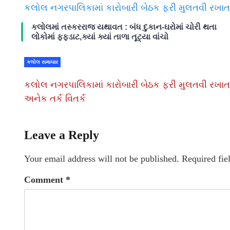
કલોલ નગરપાલિકામાં કારોબારી બેઠક ફરી મુલતવી રખાતા 
કલોલમાં તસ્કરરાજ યથાવત : બંધ દુકાન-ઘરોમાં ચોરી થતા
લોકોમાં ફફડાટ,ક્યાં ક્યાં તાળા તૂટ્યા વાંચો
કલોલ સમાચાર
કલોલ નગરપાલિકામાં કારોબારી બેઠક ફરી મુલતવી રખાત
અનેક તર્ક વિતર્ક
Leave a Reply
Your email address will not be published.
Required fie
Comment
*