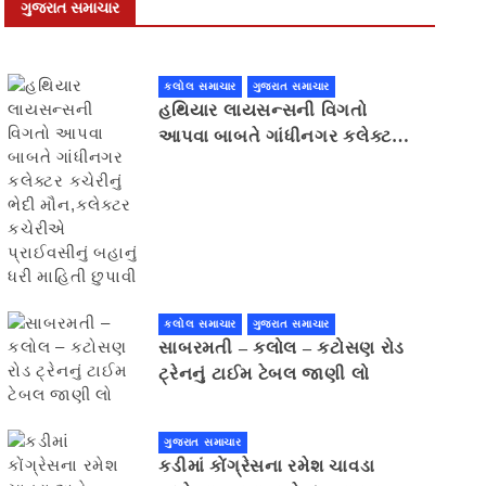
ગુજરાત સમાચાર
કલોલ સમાચાર
ગુજરાત સમાચાર
હથિયાર લાયસન્સની વિગતો
આપવા બાબતે ગાંધીનગર કલેક્ટર
કચેરીનું ભેદી મૌન,કલેક્ટર
કચેરીએ પ્રાઈવસીનું બહાનું ધરી
માહિતી છુપાવી
કલોલ સમાચાર
ગુજરાત સમાચાર
સાબરમતી – કલોલ – કટોસણ રોડ
ટ્રેનનું ટાઈમ ટેબલ જાણી લો
ગુજરાત સમાચાર
કડીમાં કોંગ્રેસના રમેશ ચાવડા