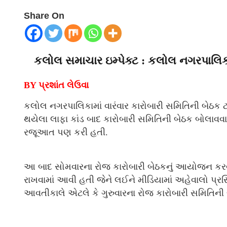
Share On
કલોલ સમાચાર ઇમ્પેક્ટ : કલોલ નગરપાલિકા
BY પ્રશાંત લેઉવા
કલોલ નગરપાલિકામાં વારંવાર કારોબારી સમિતિની બેઠક 
થયેલા લાફા કાંડ બાદ કારોબારી સમિતિની બેઠક બોલાવ
રજૂઆત પણ કરી હતી.
આ બાદ સોમવારના રોજ કારોબારી બેઠકનું આયોજન કરવામ
રાખવામાં આવી હતી જેને લઈને મીડિયામાં અહેવાલો પ્ર
આવતીકાલે એટલે કે ગુરુવારના રોજ કારોબારી સમિતિની 