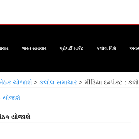
ાચાર
ભારત સમાચાર
પ્રોપર્ટી માર્કેટ
કલોલ વિશે
અવસા
 બેઠક યોજાશે
>
કલોલ સમાચાર
>
મીડિયા ઇમ્પેક્ટ : ક
બેઠક યોજાશે