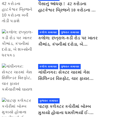
પૈસાનું આંધણ ! 42 કરોડના
હાટકેશ્વર બ્રિજને 10 કરોડના ખર્ચે
તોડી પડાશે
કલોલ સમાચાર
ગુજરાત સમાચાર
કલોલ: છત્રાલ-કડી રોડ પર ખાતર
કૌભાંડ, કંપનીમાં દરોડા, બે
શખ્સોની ધરપકડ
કલોલ સમાચાર
ગુજરાત સમાચાર
ગાંધીનગર: સેક્ટર ચારમાં ગેસ
સિલિન્ડર વિસ્ફોટ, ચાર ફાયર
કર્મચારીઓ ઘાયલ
ગુજરાત સમાચાર
પાટણ કલેકટર કચેરીમાં બોમ્બ
મુકાયો હોવાના ધમકીભર્યા ઈ-