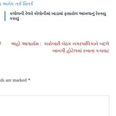
અનેક તર્ક વિતર્ક
કલોલની રેલવે કોલોનીમાં ખાડામાં ફસાયેલ આખલાનું રેસ્ક્યુ
કરાયું
ા
અહો આશ્ચર્યમ : કારોબારી બેઠક નગરપાલિકાને બદલે
ખાનગી હોટેલમાં રખાતા કચવાટ
lds are marked
*