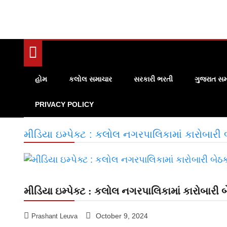
હોમ
કલોલ સમાચાર
સરકારી ભરતી
ગુજરાત સમ
PRIVACY POLICY
મીડિયા ઇમ્પેક્ટ : કલોલ નગરપાલિકામાં કારોબારી
મીડિયા ઇમ્પેક્ટ : કલોલ નગરપાલિકામાં કારોબારી 
October 9, 2024
Prashant Leuva