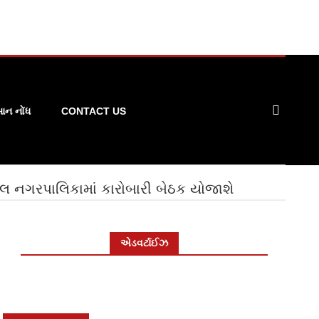
ન નોંધ
CONTACT US
લોલ નગરપાલિકામાં કારોબારી બેઠક યોજાશે
એડવર્ટાઈઝ