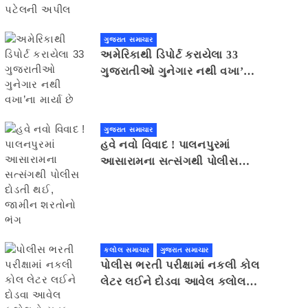
ગુજરાત સમાચાર
અમેરિકાથી ડિપોર્ટ કરાયેલા 33
ગુજરાતીઓ ગુનેગાર નથી વખા’ના
માર્યા છે
ગુજરાત સમાચાર
હવે નવો વિવાદ ! પાલનપુરમાં
આસારામના સત્સંગથી પોલીસ
દોડતી થઈ, જામીન શરતોનો ભંગ
કલોલ સમાચાર
ગુજરાત સમાચાર
પોલીસ ભરતી પરીક્ષામાં નકલી કોલ
લેટર લઈને દોડવા આવેલ કલોલનો
યુવક ઝડપાયો