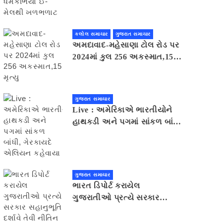
મેલથી ખળભળાટ
કલોલ સમાચાર
ગુજરાત સમાચાર
અમદાવાદ-મહેસાણા ટોલ રોડ પર
2024માં કુલ 256 અકસ્માત,15
મૃત્યુ
ગુજરાત સમાચાર
Live : અમેરિકાએ ભારતીયોને
હાથકડી અને પગમાં સાંકળ બાંધી,
ગેરકાયદે એલિયન કહેવાયા
ગુજરાત સમાચાર
ભારત ડિપોર્ટ કરાયેલ
ગુજરાતીઓ પ્રત્યે સરકાર
સહાનુભૂતિ દર્શાવે તેવી નીતિન
પટેલની અપીલ