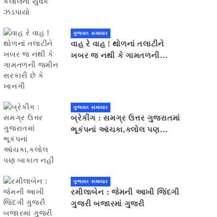
ગુજરાત સમાચાર
વાહ રે વાહ ! થોળનાં તલાટીને
ખબર જ નથી કે ગામતળની
જમીન સરકારી છે કે ખાનગી
ગુજરાત સમાચાર
બ્રેકીંગ : સમગ્ર ઉત્તર ગુજરાતમાં
ભૂકંપનાં આંચકા,કલોલ પણ
બાકાત નહીં
ગુજરાત સમાચાર
રમીલાબેન : જેમની આખી જિંદગી
ગુજરી બજારમાં ગુજરી