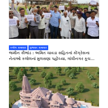
કલોલ સમાચાર
ગુજરાત સમાચાર
જમીન કૌભાંડ : અમિત ચાવડા સહિતનાં કોંગ્રેસના
નેતાઓ કલોલનાં મુલસણા પહોંચ્યા, ગાંધીનગર કૂચ
કરવાની ચિમકી