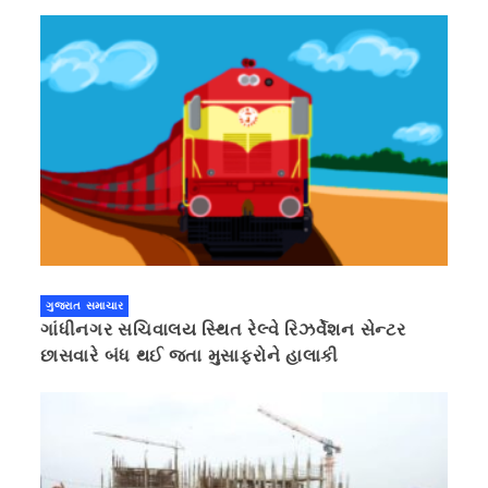
ગુજરાત સમાચાર
ગાંધીનગર સચિવાલય સ્થિત રેલ્વે રિઝર્વેશન સેન્ટર
છાસવારે બંધ થઈ જતા મુસાફરોને હાલાકી