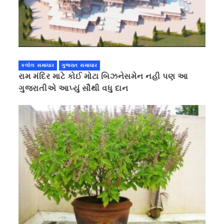
કલોલ સમાચાર
ગુજરાત સમાચાર
રામ મંદિર માટે કોઈ મોટા બિઝનેસમેન નહી પણ આ
ગુજરાતીએ આપ્યું સૌથી વધુ દાન