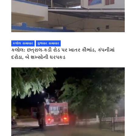
કલોલ સમાચાર
ગુજરાત સમાચાર
કલોલ: છત્રાલ-કડી રોડ પર ખાતર કૌભાંડ, કંપનીમાં
દરોડા, બે શખ્સોની ધરપકડ