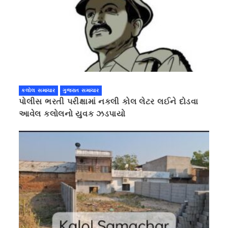
કલોલ સમાચાર
ગુજરાત સમાચાર
પોલીસ ભરતી પરીક્ષામાં નકલી કોલ લેટર લઈને દોડવા
આવેલ કલોલનો યુવક ઝડપાયો