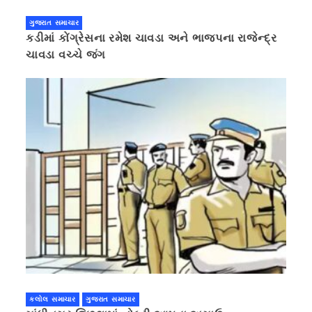
ગુજરાત સમાચાર
કડીમાં કોંગ્રેસના રમેશ ચાવડા અને ભાજપના રાજેન્દ્ર
ચાવડા વચ્ચે જંગ
કલોલ સમાચાર
ગુજરાત સમાચાર