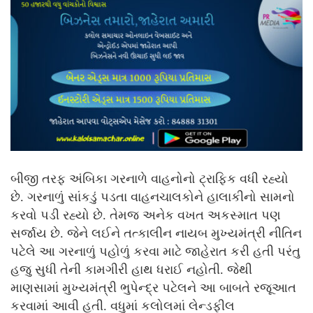
બીજી તરફ અંબિકા ગરનાળે વાહનોનો ટ્રાફિક વધી રહ્યો
છે. ગરનાળું સાંકડું પડતા વાહનચાલકોને હાલાકીનો સામનો
કરવો પડી રહ્યો છે. તેમજ અનેક વખત અકસ્માત પણ
સર્જાય છે. જેને લઈને તત્કાલીન નાયબ મુખ્યમંત્રી નીતિન
પટેલે આ ગરનાળું પહોળું કરવા માટે જાહેરાત કરી હતી પરંતુ
હજુ સુધી તેની કામગીરી હાથ ધરાઈ નહોતી. જેથી
માણસામાં મુખ્યમંત્રી ભુપેન્દ્ર પટેલને આ બાબતે રજૂઆત
કરવામાં આવી હતી. વધુમાં કલોલમાં લેન્ડફીલ