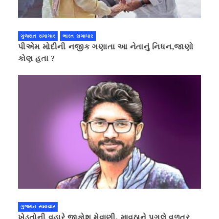
ગુજરાત સમાચાર
ભારત સમાચાર
પીએમ મોદીની નજીક ગણાતા આ નેતાનું નિધન,જાણો
કોણ હતા ?
ગુજરાત સમાચાર
ખેડૂતોની વહારે જીજ્ઞેશ મેવાણી, માવઠાને પગલે વળતર