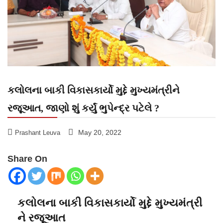
કલોલના બાકી વિકાસકાર્યો મુદ્દે મુખ્યમંત્રીને
રજૂઆત, જાણો શું કર્યું ભુપેન્દ્ર પટેલે ?
May 20, 2022
Prashant Leuva
Share On
કલોલના બાકી વિકાસકાર્યો મુદ્દે મુખ્યમંત્રી
ને રજૂઆત