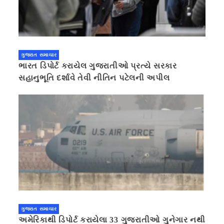
ગુજરાત સમાચાર
ભારત ડિપોર્ટ કરાયેલ ગુજરાતીઓ પ્રત્યે સરકાર
સહાનુભૂતિ દર્શાવે તેવી નીતિન પટેલની અપીલ
ગુજરાત સમાચાર
અમેરિકાથી ડિપોર્ટ કરાયેલા 33 ગુજરાતીઓ ગુનેગાર નથી