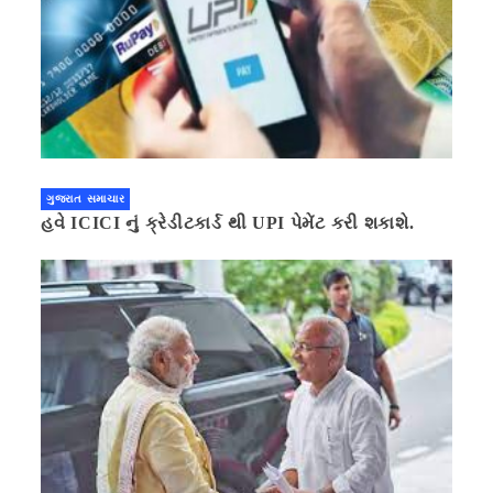
ગુજરાત સમાચાર
હવે ICICI નું ક્રેડીટકાર્ડ થી UPI પેમેંટ કરી શકાશે.