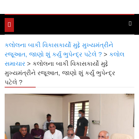
Toggle
navigation
કલોલના બાકી વિકાસકાર્યો મુદ્દે મુખ્યમંત્રીને
રજૂઆત, જાણો શું કર્યું ભુપેન્દ્ર પટેલે ?
>
કલોલ
સમાચાર
>
કલોલના બાકી વિકાસકાર્યો મુદ્દે
મુખ્યમંત્રીને રજૂઆત, જાણો શું કર્યું ભુપેન્દ્ર
પટેલે ?