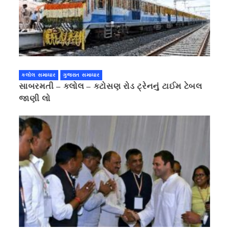
કલોલ સમાચાર
ગુજરાત સમાચાર
સાબરમતી – કલોલ – કટોસણ રોડ ટ્રેનનું ટાઈમ ટેબલ
જાણી લો