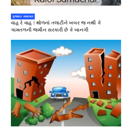
ગુજરાત સમાચાર
વાહ રે વાહ ! થોળનાં તલાટીને ખબર જ નથી કે
ગામતળની જમીન સરકારી છે કે ખાનગી