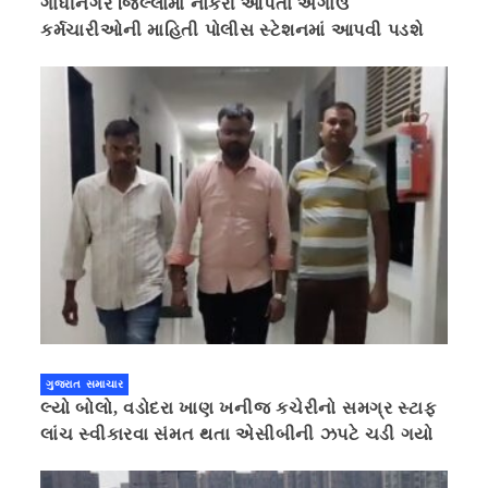
ગાંધીનગર જિલ્લામાં નોકરી આપતા અગાઉ
કર્મચારીઓની માહિતી પોલીસ સ્ટેશનમાં આપવી પડશે
ગુજરાત સમાચાર
લ્યો બોલો, વડોદરા ખાણ ખનીજ કચેરીનો સમગ્ર સ્ટાફ
લાંચ સ્વીકારવા સંમત થતા એસીબીની ઝપટે ચડી ગયો