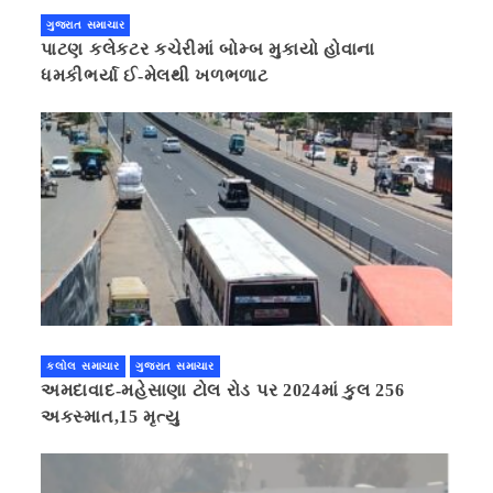
ગુજરાત સમાચાર
પાટણ કલેકટર કચેરીમાં બોમ્બ મુકાયો હોવાના
ધમકીભર્યા ઈ-મેલથી ખળભળાટ
કલોલ સમાચાર
ગુજરાત સમાચાર
અમદાવાદ-મહેસાણા ટોલ રોડ પર 2024માં કુલ 256
અકસ્માત,15 મૃત્યુ