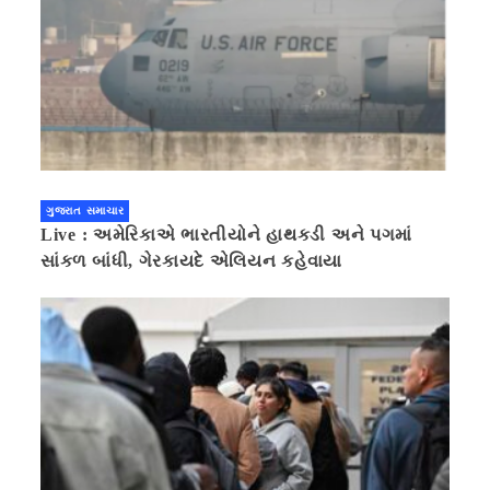
ગુજરાત સમાચાર
Live : અમેરિકાએ ભારતીયોને હાથકડી અને પગમાં
સાંકળ બાંધી, ગેરકાયદે એલિયન કહેવાયા