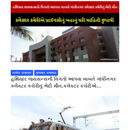
કલોલ સમાચાર
ગુજરાત સમાચાર
હથિયાર લાયસન્સની વિગતો આપવા બાબતે ગાંધીનગર
કલેક્ટર કચેરીનું ભેદી મૌન,કલેક્ટર કચેરીએ
પ્રાઈવસીનું બહાનું ધરી માહિતી છુપાવી