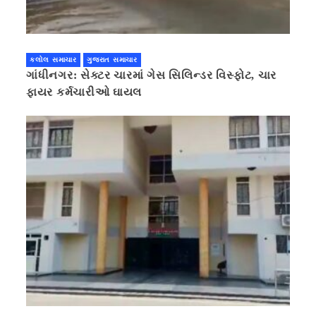
કલોલ સમાચાર
ગુજરાત સમાચાર
ગાંધીનગર: સેક્ટર ચારમાં ગેસ સિલિન્ડર વિસ્ફોટ, ચાર
ફાયર કર્મચારીઓ ઘાયલ