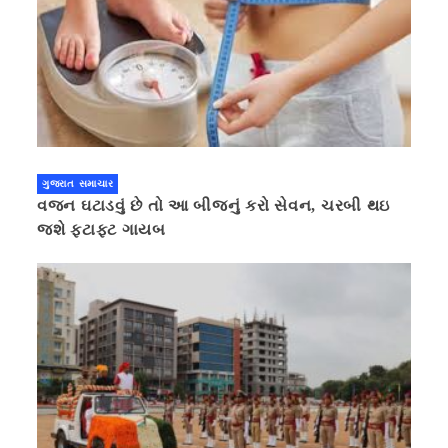
ગુજરાત સમાચાર
વજન ઘટાડવું છે તો આ બીજનું કરો સેવન, ચરબી થઇ
જશે ફટાફટ ગાયબ