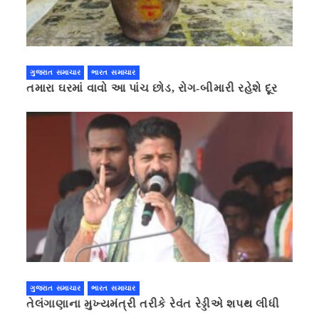
ગુજરાત સમાચાર
ભારત સમાચાર
તમારા ઘરમાં વાવો આ પાંચ છોડ, રોગ-બીમારી રહેશે દૂર
ગુજરાત સમાચાર
ભારત સમાચાર
તેલંગાણાના મુખ્યમંત્રી તરીકે રેવંત રેડ્ડીએ શપથ લીધી