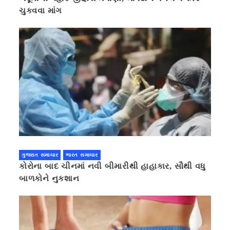
ચુકવવા માંગ
ગુજરાત સમાચાર
ભારત સમાચાર
કોરોના બાદ ચીનમાં નવી બીમારીથી હાહાકાર, સૌથી વધુ
બાળકોને નુકશાન