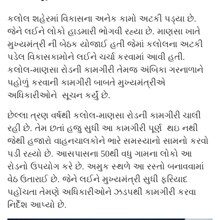
કલોલ શહેરમાં વિકાસના અનેક કામો અટકી પડ્યા છે.
જેને લઈને લોકો હાડમારી ભોગવી રહ્યા છે. માણસા ખાતે
મુખ્યમંત્રી ની બેઠક યોજાઈ હતી જેમાં કલોલના અટકી
પડેલ વિકાસકામોને લઈને ચર્ચા કરવામાં આવી હતી.
કલોલ-માણસા રોડની કામગીરી તેમજ અંબિકા ગરનાળાને
પહોળું કરવાની કામગીરી બાબતે મુખ્યમંત્રીએ
અધિકારીઓને સૂચન કર્યું છે.
છેલ્લા ત્રણ વર્ષથી કલોલ-માણસા રોડની કામગીરી ચાલી
રહી છે. તેમ છતાં હજુ સુધી આ કામગીરી પૂર્ણ થઇ નથી
જેથી હજારો વાહનચાલકોને ભારે સમસ્યાનો સામનો કરવો
પડી રહ્યો છે. આસપાસના 50થી વધુ ગામના લોકો આ
રોડનો ઉપયોગ કરે છે. અમુક સ્થળે આ રસ્તો બનાવવામાં
વેઠ ઉતારાઈ છે. જેને લઈને મુખ્યમંત્રી સુધી ફરિયાદ
પહોંચતા તેમણે અધિકારીઓને ઝડપથી કામગીરી કરવા
નિર્દેશ આપ્યો છે.