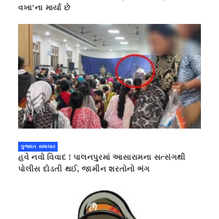
વખા’ના માર્યા છે
ગુજરાત સમાચાર
હવે નવો વિવાદ ! પાલનપુરમાં આસારામના સત્સંગથી
પોલીસ દોડતી થઈ, જામીન શરતોનો ભંગ