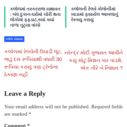
કલોલમાં તસ્કરરાજ યથાવત
કલોલની રેલવે કોલોનીમાં
: બંધ દુકાન-ઘરોમાં ચોરી થતા
ખાડામાં ફસાયેલ આખલાનું
લોકોમાં ફફડાટ,ક્યાં ક્યાં
રેસ્ક્યુ કરાયું
તાળા તૂટ્યા વાંચો
કલોલ સમાચાર
કલોલમાં રેલવેની ઉઘાડી લૂંટ,
નરેન્દ્ર મોદી ગુજરાત આવીને
ભાડું દસ રૂપિયાથી વધારી 30
કયું મોટું મિશન પાર પાડશે,
રૂપિયા કરાયું પણ ટ્રેનોના
એક તીરે બે નિશાન ?
ઠેકાણા નહીં
Leave a Reply
Your email address will not be published.
Required fields
are marked
*
Comment
*