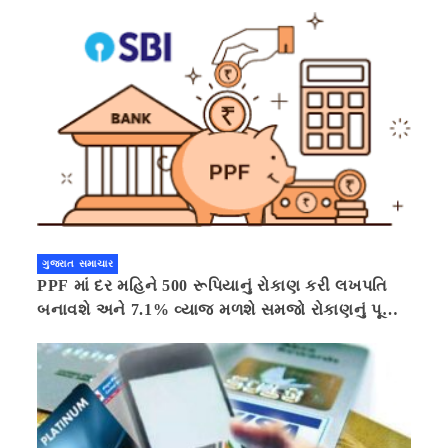
ગુજરાત સમાચાર
PPF માં દર મહિને 500 રૂપિયાનું રોકાણ કરી લખપતિ
બનાવશે અને 7.1% વ્યાજ મળશે સમજો રોકાણનું પૂરું
ગણિત .નવી દિલ્હી 41 મિનીટ પહેલા.