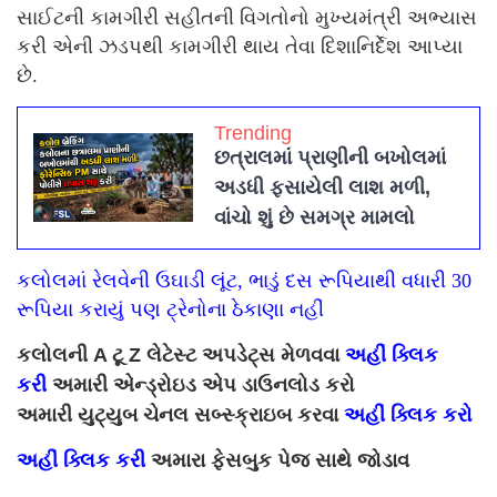
સાઈટની કામગીરી સહીતની વિગતોનો મુખ્યમંત્રી અભ્યાસ
કરી એની ઝડપથી કામગીરી થાય તેવા દિશાનિર્દેશ આપ્યા
છે.
Trending
છત્રાલમાં પ્રાણીની બખોલમાં
અડધી ફસાયેલી લાશ મળી,
વાંચો શું છે સમગ્ર મામલો
કલોલમાં રેલવેની ઉઘાડી લૂંટ, ભાડું દસ રૂપિયાથી વધારી 30
રૂપિયા કરાયું પણ ટ્રેનોના ઠેકાણા નહીં
કલોલની A ટૂ Z લેટેસ્ટ અપડેટ્સ મેળવવા
અહીં ક્લિક
કરી
અમારી એન્ડ્રોઇડ એપ ડાઉનલોડ કરો
અમારી યુટ્યુબ ચેનલ સબ્સ્ક્રાઇબ કરવા
અહીં ક્લિક કરો
અહીં ક્લિક કરી
અમારા ફેસબુક પેજ સાથે જોડાવ