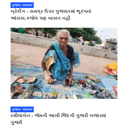
ગુજરાત સમાચાર
બ્રેકીંગ : સમગ્ર ઉત્તર ગુજરાતમાં ભૂકંપનાં
આંચકા,કલોલ પણ બાકાત નહીં
ગુજરાત સમાચાર
રમીલાબેન : જેમની આખી જિંદગી ગુજરી બજારમાં
ગુજરી