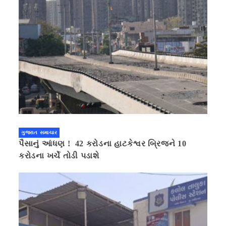
ગુજરાત સમાચાર
પૈસાનું આંધણ ! 42 કરોડના હાટકેશ્વર બ્રિજને 10
કરોડના ખર્ચે તોડી પડાશે