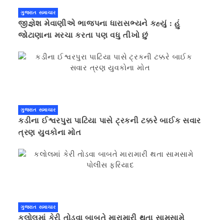
ગુજરાત સમાચાર
જીજ્ઞેશ મેવાણીએ ભાજપના ધારાસભ્યને કહ્યું : હું
જોટાણાના મરચા કરતા પણ વધુ તીખો છું
ગુજરાત સમાચાર
કડીના ઈશ્વરપુરા પાટિયા પાસે ટ્રકની ટક્કરે બાઈક સવાર
ત્રણ યુવકોના મોત
ગુજરાત સમાચાર
કલોલમાં કેરી તોડવા બાબતે મારામારી થતા સામસામે