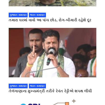
ગુજરાત સમાચાર
ભારત સમાચાર
તમારા ઘરમાં વાવો આ પાંચ છોડ, રોગ-બીમારી રહેશે દૂર
ગુજરાત સમાચાર
ભારત સમાચાર
તેલંગાણાના મુખ્યમંત્રી તરીકે રેવંત રેડ્ડીએ શપથ લીધી