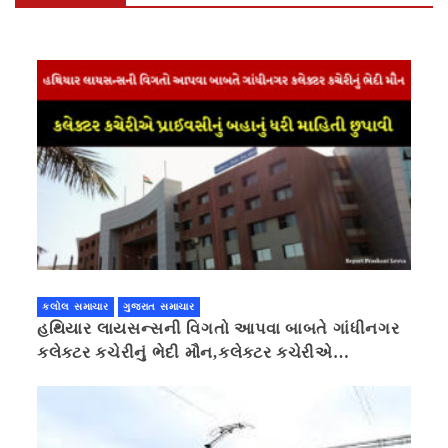
કલોલ સમાચાર
ગુજરાત સમાચાર
હથિયાર લાયસન્સની વિગતો આપવા બાબતે ગાંધીનગર
કલેક્ટર કચેરીનું ભેદી મૌન,કલેક્ટર કચેરીએ
પ્રાઈવસીનું બહાનું ધરી માહિતી છુપાવી