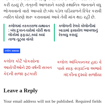
કરી રહ્યું છે, તંત્રની આળસને કારણે સ્થાનિક જનતાને વધુ
ભોગવવાનો વારો આવ્યો છે.બંધ પડેલ ઘડિયાળને રિપેર કરાવી
ત્વરિત ધોરણે શરૂ કરાવવામાં આવે તેવી માંગ થઇ રહી છે.
કલોલમાં તસ્કરરાજ યથાવત
કલોલની રેલવે કોલોનીમાં
: બંધ દુકાન-ઘરોમાં ચોરી થતા
ખાડામાં ફસાયેલ આખલાનું
લોકોમાં ફફડાટ,ક્યાં ક્યાં
રેસ્ક્યુ કરાયું
તાળા તૂટ્યા વાંચો
કલોલ સમાચાર
કલોલ કોર્ટે પોકસોના
કલોલ અંબિકાનગર હાઇ વે
આરોપીઓને 20 વર્ષની સખત
પાસે સાફ સફાઈના અભાવે
કેદની સજા ફટકારી
ગંદકીના દૃશ્યો સર્જાયા
Leave a Reply
Your email address will not be published.
Required fields