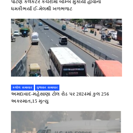
પાટણ કલેકટર કચેરીમાં બોમ્બ મુકાયો હોવાના
ધમકીભર્યા ઈ-મેલથી ખળભળાટ
કલોલ સમાચાર
ગુજરાત સમાચાર
અમદાવાદ-મહેસાણા ટોલ રોડ પર 2024માં કુલ 256
અકસ્માત,15 મૃત્યુ