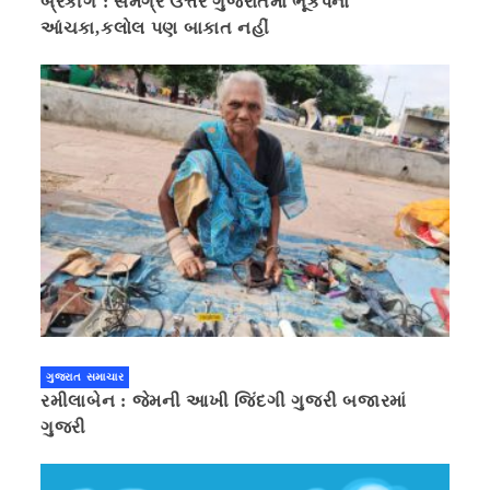
બ્રેકીંગ : સમગ્ર ઉત્તર ગુજરાતમાં ભૂકંપનાં
આંચકા,કલોલ પણ બાકાત નહીં
ગુજરાત સમાચાર
રમીલાબેન : જેમની આખી જિંદગી ગુજરી બજારમાં
ગુજરી