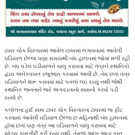
ટાવર ચોક વિસ્તારમાં આવેલ ટાવરમાં લગાવવામાં આવેલી
ઘડિયાળ છેલ્લા ઘણા સમયથી બંધ હાલતમાં જોવા મળી રહી
છે. બંધ પડેલ ઘડીયાળને ચાલુ કરાવવા માટે તંત્રને સ્થાનિકો
દ્વારા અનેકવખત રજૂઆત કરવામાં આવી છે. તેમ છતાં તંત્ર
ઘડિયાળને શરૂ કરાવવા માટે પગલાં લઇ રહ્યું નથી.જેથી
સ્થાનિક જનતાને ભારે અગવડતાનો સામનો કરવો પડી
રહ્યો છે.
કલોલના હાર્દ સમા ટાવર ચોક વિસ્તારના ટાવરમાં જ ફીટ
કરવામાં આવેલી ઘડિયાળ છેલ્લા છ મહિનાથી બંધ હાલતમાં
હોવા છતાં પણ તંત્ર આ ઘડિયાળને ચાલુ કરાવવા માટે
યોગ્ય કામગીરી કરી રહ્યું નથી. તેમજ આંખ આડા કાન