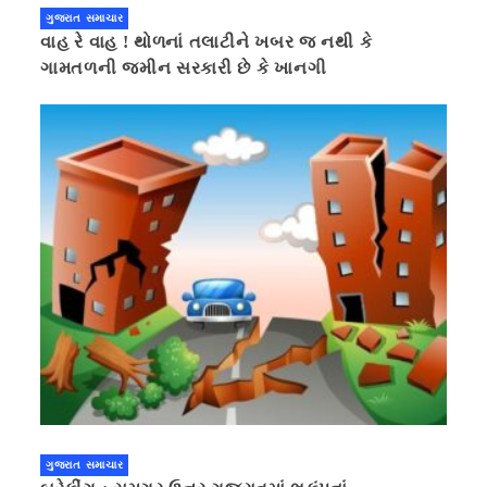
ગુજરાત સમાચાર
વાહ રે વાહ ! થોળનાં તલાટીને ખબર જ નથી કે
ગામતળની જમીન સરકારી છે કે ખાનગી
ગુજરાત સમાચાર