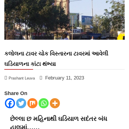
કલોલના ટાવર ચોક વિસ્તારના ટાવરમાં આવેલી
ઘડિયાળના કાંટા થંભ્યા
February 11, 2023
Prashant Leuva
Share On
છેલ્લા છ મહિનાથી ઘડિયાળ સદંતર બંધ
હાલમાં……