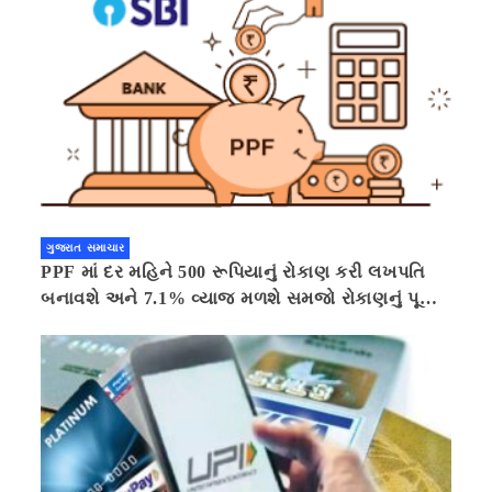
ગુજરાત સમાચાર
PPF માં દર મહિને 500 રૂપિયાનું રોકાણ કરી લખપતિ
બનાવશે અને 7.1% વ્યાજ મળશે સમજો રોકાણનું પૂરું
ગણિત .નવી દિલ્હી 41 મિનીટ પહેલા.