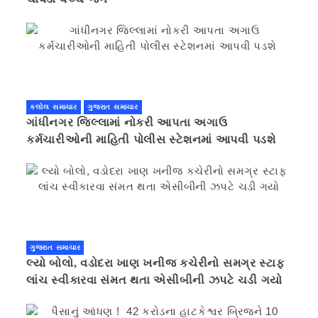
કલોલ સમાચાર
ગુજરાત સમાચાર
ગાંધીનગર જિલ્લામાં નોકરી આપતા અગાઉ
કર્મચારીઓની માહિતી પોલીસ સ્ટેશનમાં આપવી પડશે
ગુજરાત સમાચાર
લ્યો બોલો, વડોદરા ખાણ ખનીજ કચેરીનો સમગ્ર સ્ટાફ
લાંચ સ્વીકારવા સંમત થતા એસીબીની ઝપટે ચડી ગયો