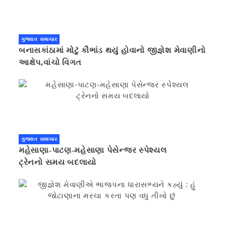
ગુજરાત સમાચાર
બનાસકાંઠામાં મોટું કૌભાંડ થયું હોવાનો જીજ્ઞેશ મેવાણીનો
આક્ષેપ,વાંચો વિગત
ગુજરાત સમાચાર
મહેસાણા-પાટણ-મહેસાણા પેસેન્જર સ્પેશ્યલ
ટ્રેનનો સમય બદલાયો