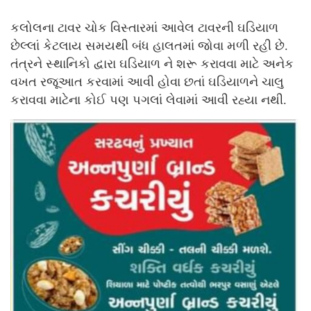
કલોલના ટાવર ચોક વિસ્તારમાં આવેલ ટાવરની ઘડિયાળ
છેલ્લાં કેટલાય સમયથી બંધ હાલતમાં જોવા મળી રહી છે.
તંત્રને સ્થાનિકો દ્વારા ઘડિયાળ ને શરૂ કરાવવા માટે અનેક
વખત રજૂઆત કરવામાં આવી હોવા છતાં ઘડિયાળને ચાલુ
કરાવવા માટેના કોઈ પણ પગલાં લેવામાં આવી રહ્યા નથી.