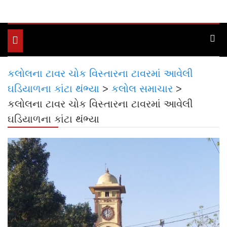
Toggle
navigation
કલોલના ટાવર ચોક વિસ્તારના ટાવરમાં આવેલી
ઘડિયાળના કાંટા થંભ્યા
>
કલોલ સમાચાર
>
કલોલના ટાવર ચોક વિસ્તારના ટાવરમાં આવેલી
ઘડિયાળના કાંટા થંભ્યા