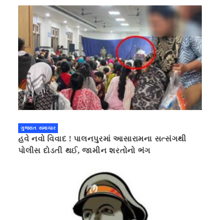
ગુજરાત સમાચાર
હવે નવો વિવાદ ! પાલનપુરમાં આસારામના સત્સંગથી
પોલીસ દોડતી થઈ, જામીન શરતોનો ભંગ