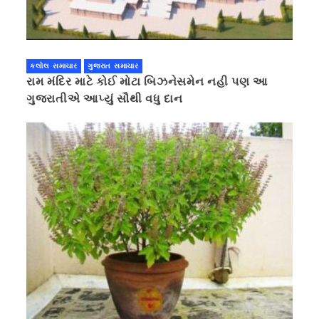
કલોલ સમાચાર
ગુજરાત સમાચાર
રામ મંદિર માટે કોઈ મોટા બિઝનેસમેન નહી પણ આ
ગુજરાતીએ આપ્યું સૌથી વધુ દાન