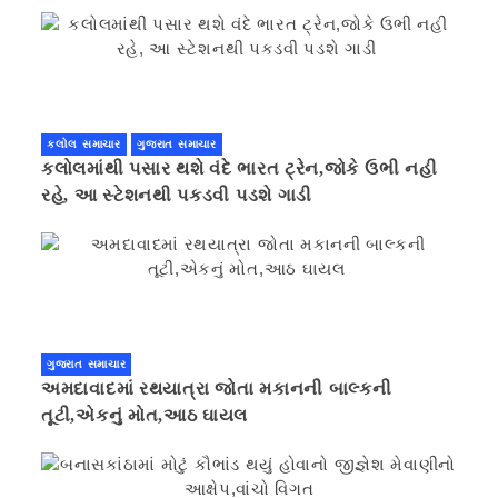
કલોલ સમાચાર
ગુજરાત સમાચાર
કલોલમાંથી પસાર થશે વંદે ભારત ટ્રેન,જોકે ઉભી નહી
રહે, આ સ્ટેશનથી પકડવી પડશે ગાડી
ગુજરાત સમાચાર
અમદાવાદમાં રથયાત્રા જોતા મકાનની બાલ્કની
તૂટી,એકનું મોત,આઠ ઘાયલ