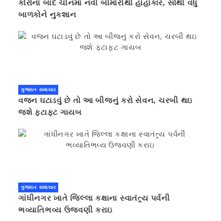
કોરોના બાદ ચીનમાં નવી બીમારીથી હાહાકાર, સૌથી વધુ
બાળકોને નુકશાન
ગુજરાત સમાચાર
વજન ઘટાડવું છે તો આ બીજનું કરો સેવન, ચરબી થઇ
જશે ફટાફટ ગાયબ
ગુજરાત સમાચાર
ગાંધીનગર ખાતે જિલ્લા કક્ષાના સ્વાતંત્ર્ય પર્વની
ભવ્યાતિભવ્ય ઉજવણી કરાઇ