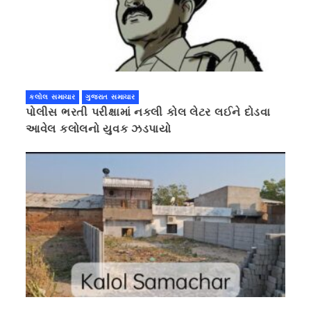
કલોલ સમાચાર
ગુજરાત સમાચાર
પોલીસ ભરતી પરીક્ષામાં નકલી કોલ લેટર લઈને દોડવા
આવેલ કલોલનો યુવક ઝડપાયો