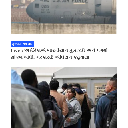
ગુજરાત સમાચાર
Live : અમેરિકાએ ભારતીયોને હાથકડી અને પગમાં
સાંકળ બાંધી, ગેરકાયદે એલિયન કહેવાયા