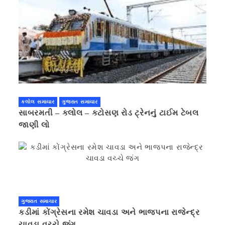
કલોલ સમાચાર
ગુજરાત સમાચાર
સાબરમતી – કલોલ – કટોસણ રોડ ટ્રેનનું ટાઈમ ટેબલ
જાણી લો
ગુજરાત સમાચાર
કડીમાં કોંગ્રેસના રમેશ ચાવડા અને ભાજપના રાજેન્દ્ર
ચાવડા વચ્ચે જંગ