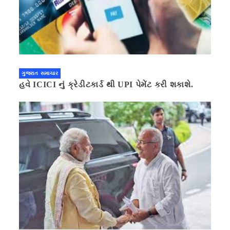
ગુજરાત સમાચાર
હવે ICICI નું ક્રેડીટકાર્ડ થી UPI પેમેંટ કરી શકાશે.