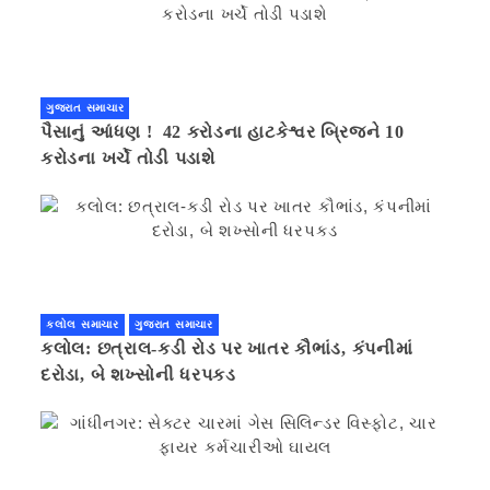
ગુજરાત સમાચાર
પૈસાનું આંધણ ! 42 કરોડના હાટકેશ્વર બ્રિજને 10
કરોડના ખર્ચે તોડી પડાશે
કલોલ સમાચાર
ગુજરાત સમાચાર
કલોલ: છત્રાલ-કડી રોડ પર ખાતર કૌભાંડ, કંપનીમાં
દરોડા, બે શખ્સોની ધરપકડ