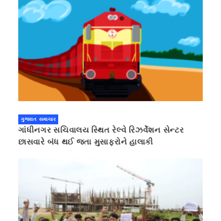
ગુજરાત સમાચાર
ગાંધીનગર સચિવાલય સ્થિત રેલ્વે રિઝર્વેશન સેન્ટર
છાસવારે બંધ થઈ જતા મુસાફરોને હાલાકી