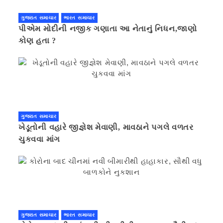
ગુજરાત સમાચાર
ભારત સમાચાર
પીએમ મોદીની નજીક ગણાતા આ નેતાનું નિધન,જાણો
કોણ હતા ?
ગુજરાત સમાચાર
ખેડૂતોની વહારે જીજ્ઞેશ મેવાણી, માવઠાને પગલે વળતર
ચુકવવા માંગ
ગુજરાત સમાચાર
ભારત સમાચાર