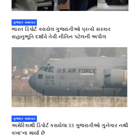
ગુજરાત સમાચાર
ભારત ડિપોર્ટ કરાયેલ ગુજરાતીઓ પ્રત્યે સરકાર
સહાનુભૂતિ દર્શાવે તેવી નીતિન પટેલની અપીલ
ગુજરાત સમાચાર
અમેરિકાથી ડિપોર્ટ કરાયેલા 33 ગુજરાતીઓ ગુનેગાર નથી
વખા’ના માર્યા છે