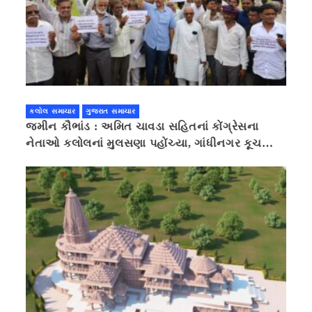
કલોલ સમાચાર
ગુજરાત સમાચાર
જમીન કૌભાંડ : અમિત ચાવડા સહિતનાં કોંગ્રેસના
નેતાઓ કલોલનાં મુલસણા પહોંચ્યા, ગાંધીનગર કૂચ
કરવાની ચિમકી