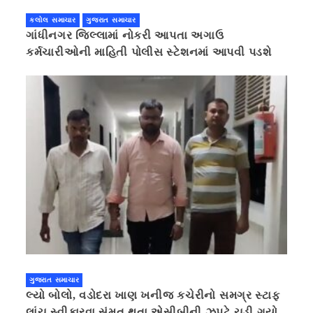
કલોલ સમાચાર
ગુજરાત સમાચાર
ગાંધીનગર જિલ્લામાં નોકરી આપતા અગાઉ
કર્મચારીઓની માહિતી પોલીસ સ્ટેશનમાં આપવી પડશે
ગુજરાત સમાચાર
લ્યો બોલો, વડોદરા ખાણ ખનીજ કચેરીનો સમગ્ર સ્ટાફ
લાંચ સ્વીકારવા સંમત થતા એસીબીની ઝપટે ચડી ગયો