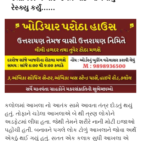
રેસ્ક્યુ કર્યું……
કલોલમાં આખલા નો આતંક સામે આવતા તંત્ર દોડતું થયું
હતું. તોફાને ચડેલા આખલાએ બે થી ત્રણ લોકોને
અડફેટમાં લીધા હતા. જેથી તેમને શરીરે નાની મોટી ઇજાઓ
પહોંચી હતી. બનાવને પગલે લોક ટોળું આખલાને જોવા અર્થે
એકઠું થઈ ગયું હતું. સતત એક કલાક સુધી આખલા એ