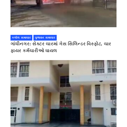
કલોલ સમાચાર
ગુજરાત સમાચાર
ગાંધીનગર: સેક્ટર ચારમાં ગેસ સિલિન્ડર વિસ્ફોટ, ચાર
ફાયર કર્મચારીઓ ઘાયલ