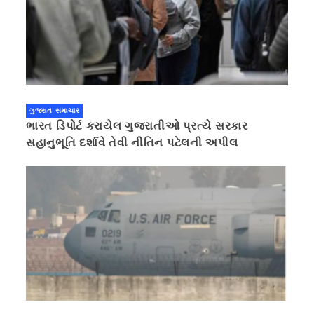
ગુજરાત સમાચાર
ભારત ડિપોર્ટ કરાયેલ ગુજરાતીઓ પ્રત્યે સરકાર
સહાનુભૂતિ દર્શાવે તેવી નીતિન પટેલની અપીલ