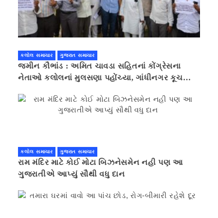
કલોલ સમાચાર
ગુજરાત સમાચાર
જમીન કૌભાંડ : અમિત ચાવડા સહિતનાં કોંગ્રેસના
નેતાઓ કલોલનાં મુલસણા પહોંચ્યા, ગાંધીનગર કૂચ
કરવાની ચિમકી
કલોલ સમાચાર
ગુજરાત સમાચાર
રામ મંદિર માટે કોઈ મોટા બિઝનેસમેન નહી પણ આ
ગુજરાતીએ આપ્યું સૌથી વધુ દાન