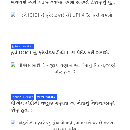
બનાવશે અને 7.1% વ્યાજ મળશે સમજો રોકાણનું પૂરું
ગણિત .નવી દિલ્હી 41 મિનીટ પહેલા.
ગુજરાત સમાચાર
હવે ICICI નું ક્રેડીટકાર્ડ થી UPI પેમેંટ કરી શકાશે.
ગુજરાત સમાચાર
ભારત સમાચાર
પીએમ મોદીની નજીક ગણાતા આ નેતાનું નિધન,જાણો
કોણ હતા ?