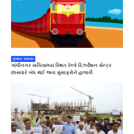
ગુજરાત સમાચાર
ગાંધીનગર સચિવાલય સ્થિત રેલ્વે રિઝર્વેશન સેન્ટર
છાસવારે બંધ થઈ જતા મુસાફરોને હાલાકી