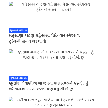
ગુજરાત સમાચાર
મહેસાણા-પાટણ-મહેસાણા પેસેન્જર સ્પેશ્યલ
ટ્રેનનો સમય બદલાયો
ગુજરાત સમાચાર
જીજ્ઞેશ મેવાણીએ ભાજપના ધારાસભ્યને કહ્યું : હું
જોટાણાના મરચા કરતા પણ વધુ તીખો છું