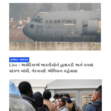
ગુજરાત સમાચાર
Live : અમેરિકાએ ભારતીયોને હાથકડી અને પગમાં
સાંકળ બાંધી, ગેરકાયદે એલિયન કહેવાયા