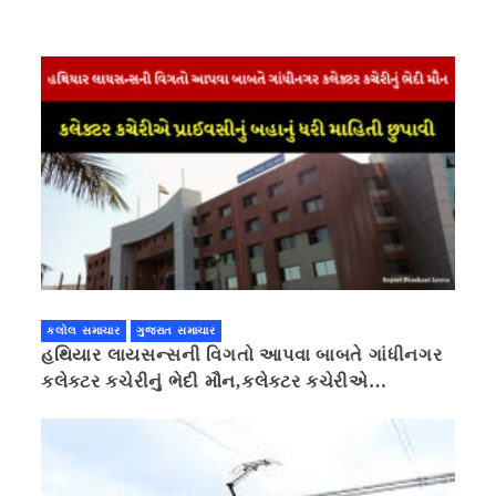
કલોલ સમાચાર
ગુજરાત સમાચાર
હથિયાર લાયસન્સની વિગતો આપવા બાબતે ગાંધીનગર
કલેક્ટર કચેરીનું ભેદી મૌન,કલેક્ટર કચેરીએ
પ્રાઈવસીનું બહાનું ધરી માહિતી છુપાવી