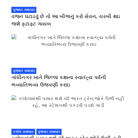
ગુજરાત સમાચાર
વજન ઘટાડવું છે તો આ બીજનું કરો સેવન, ચરબી થઇ
જશે ફટાફટ ગાયબ
ગુજરાત સમાચાર
ગાંધીનગર ખાતે જિલ્લા કક્ષાના સ્વાતંત્ર્ય પર્વની
ભવ્યાતિભવ્ય ઉજવણી કરાઇ
કલોલ સમાચાર
ગુજરાત સમાચાર