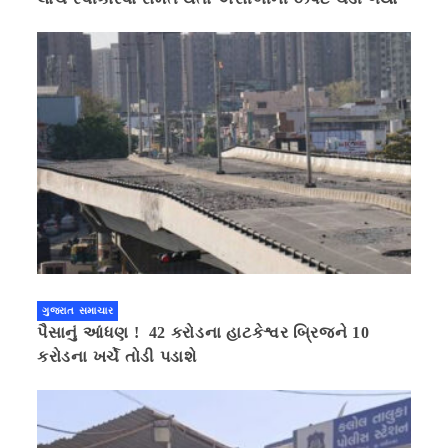
ગુજરાત સમાચાર
પૈસાનું આંધણ ! 42 કરોડના હાટકેશ્વર બ્રિજને 10
કરોડના ખર્ચે તોડી પડાશે