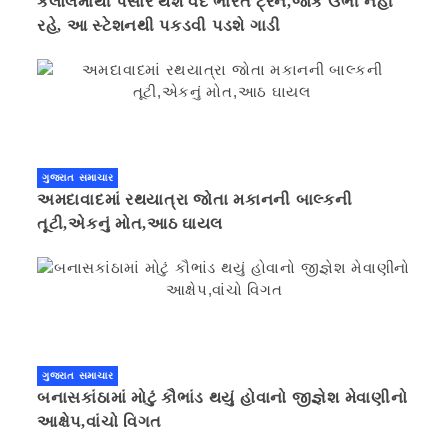
કલોલમાંથી પસાર થશે વંદે ભારત ટ્રેન,જોકે ઉભી નહી
રહે, આ સ્ટેશનથી પકડવી પડશે ગાડી
ગુજરાત સમાચાર
અમદાવાદમાં રથયાત્રા જોતા મકાનની બાલ્કની
તૂટી,એકનું મોત,આઠ ઘાયલ
ગુજરાત સમાચાર
બનાસકાંઠામાં મોટું કૌભાંડ થયું હોવાનો જીજ્ઞેશ મેવાણીનો
આક્ષેપ,વાંચો વિગત