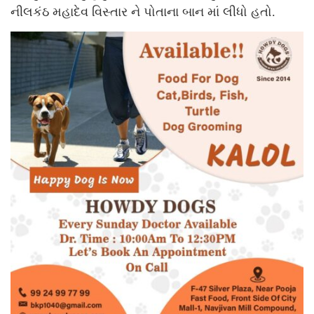
નીલકંઠ મહાદેવ વિસ્તાર ને પોતાના બાન માં લીધો હતો.