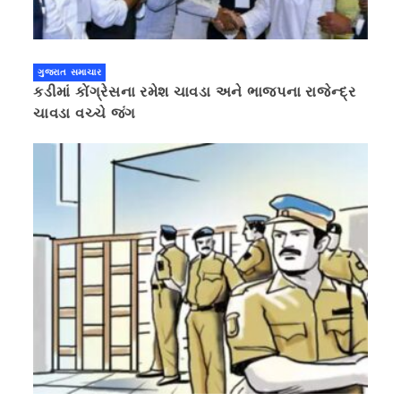
ગુજરાત સમાચાર
કડીમાં કોંગ્રેસના રમેશ ચાવડા અને ભાજપના રાજેન્દ્ર
ચાવડા વચ્ચે જંગ