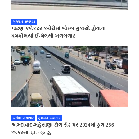
ગુજરાત સમાચાર
પાટણ કલેકટર કચેરીમાં બોમ્બ મુકાયો હોવાના
ધમકીભર્યા ઈ-મેલથી ખળભળાટ
કલોલ સમાચાર
ગુજરાત સમાચાર
અમદાવાદ-મહેસાણા ટોલ રોડ પર 2024માં કુલ 256
અકસ્માત,15 મૃત્યુ