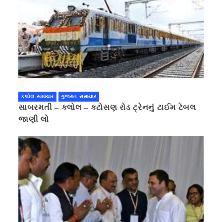
કલોલ સમાચાર
ગુજરાત સમાચાર
સાબરમતી – કલોલ – કટોસણ રોડ ટ્રેનનું ટાઈમ ટેબલ
જાણી લો