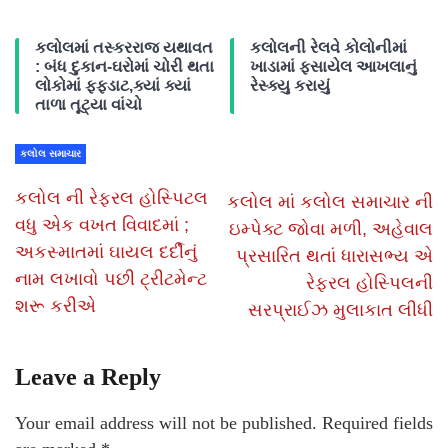
કલોલમાં તસ્કરરાજ યથાવત
કલોલની રેલવે કોલોનીમાં
: બંધ દુકાન-ઘરોમાં ચોરી થતા
ખાડામાં ફસાયેલ આખલાનું
લોકોમાં ફફડાટ,ક્યાં ક્યાં
રેસ્ક્યુ કરાયું
તાળા તૂટ્યા વાંચો
કલોલ સમાચાર
કલોલ ની રેફરલ હોસ્પિટલ
કલોલ માં કલોલ સમાચાર ની
વધુ એક વખત વિવાદમાં ;
ઇમ્પેક્ટ જોવા મળી, અહેવાલ
અકસ્માતમાં ઘાયલ દર્દીનું
પ્રસારિત થતાં ધારાસભ્ય એ
નામ લખાવો પછી ટ્રીટમેન્ટ
રેફરલ હોસ્પિલની
શરૂ કરીએ
સરપ્રાઈઝ મુલાકાત લીધી
Leave a Reply
Your email address will not be published.
Required fields