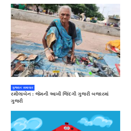
ગુજરાત સમાચાર
રમીલાબેન : જેમની આખી જિંદગી ગુજરી બજારમાં
ગુજરી