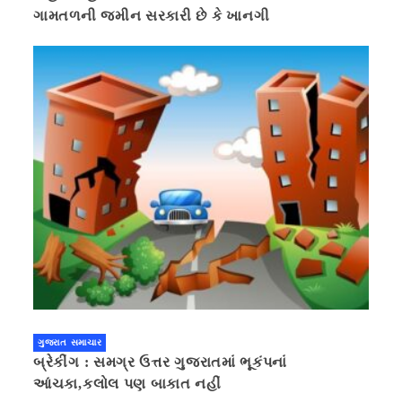
ગામતળની જમીન સરકારી છે કે ખાનગી
ગુજરાત સમાચાર
બ્રેકીંગ : સમગ્ર ઉત્તર ગુજરાતમાં ભૂકંપનાં
આંચકા,કલોલ પણ બાકાત નહીં