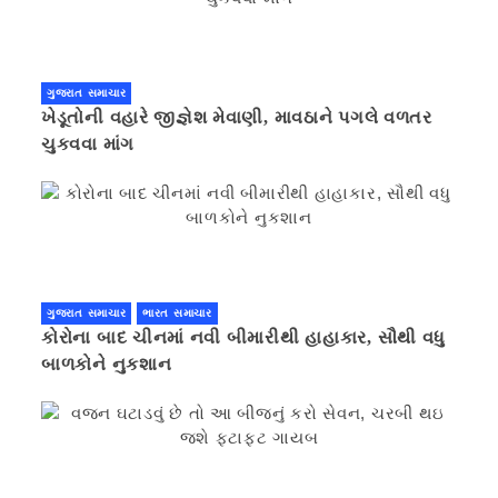
ગુજરાત સમાચાર
ખેડૂતોની વહારે જીજ્ઞેશ મેવાણી, માવઠાને પગલે વળતર
ચુકવવા માંગ
ગુજરાત સમાચાર
ભારત સમાચાર
કોરોના બાદ ચીનમાં નવી બીમારીથી હાહાકાર, સૌથી વધુ
બાળકોને નુકશાન