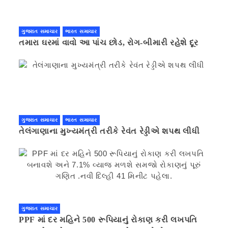
ગુજરાત સમાચાર
ભારત સમાચાર
તમારા ઘરમાં વાવો આ પાંચ છોડ, રોગ-બીમારી રહેશે દૂર
ગુજરાત સમાચાર
ભારત સમાચાર
તેલંગાણાના મુખ્યમંત્રી તરીકે રેવંત રેડ્ડીએ શપથ લીધી
ગુજરાત સમાચાર
PPF માં દર મહિને 500 રૂપિયાનું રોકાણ કરી લખપતિ