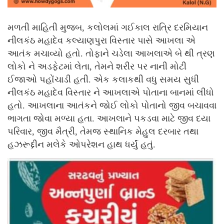
મળતી માહિતી મુજબ, કલોલમાં ગઈકાલ રાત્રિ દરમિયાન
નીલકંઠ મહાદેવ કલ્યાણપુરા વિસ્તાર પાસે આખલા એ
આતંક મચાવ્યો હતો. તોફાને ચડેલા આખલાએ બે થી ત્રણ
લોકો ને અડફેટમાં લેતા, તેમને શરીર પર નાની મોટી
ઈજાઓ પહોંચાડી હતી. એક કલાકથી વધુ સમય સુધી
નીલકંઠ મહાદેવ વિસ્તાર ને આખલાએ પોતાના બાનમાં લીધો
હતો. આખલાના આતંકને જોઈ લોકો પોતાનો જીવ બચાવવા
ભાગતા જોવા મળ્યા હતા. આખલાને પકડવા માટે જીવ દયા
પરિવાર, જીવ મૈત્રી, તેમજ સ્થાનિક મેહુલ દરબાર તથા
હઝરૂદ્દીન મલેકે ઓપરેશન હાથ ધર્યું હતું.