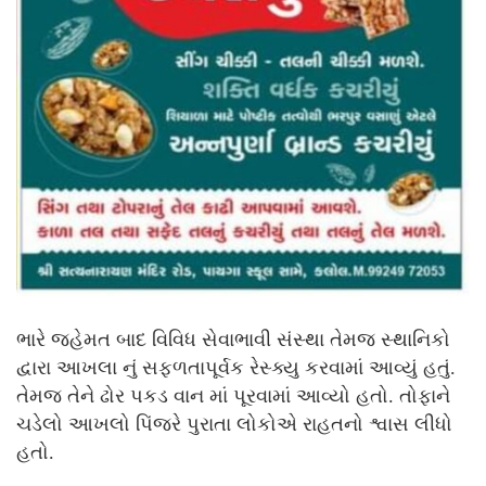
ભારે જહેમત બાદ વિવિધ સેવાભાવી સંસ્થા તેમજ સ્થાનિકો
દ્વારા આખલા નું સફળતાપૂર્વક રેસ્ક્યુ કરવામાં આવ્યું હતું.
તેમજ તેને ઢોર પકડ વાન માં પૂરવામાં આવ્યો હતો. તોફાને
ચડેલો આખલો પિંજરે પુરાતા લોકોએ રાહતનો શ્વાસ લીધો
હતો.