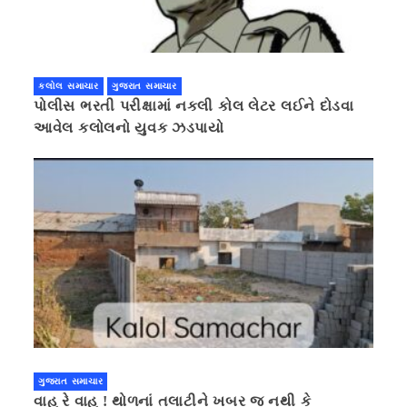
કલોલ સમાચાર
ગુજરાત સમાચાર
પોલીસ ભરતી પરીક્ષામાં નકલી કોલ લેટર લઈને દોડવા
આવેલ કલોલનો યુવક ઝડપાયો
ગુજરાત સમાચાર
વાહ રે વાહ ! થોળનાં તલાટીને ખબર જ નથી કે