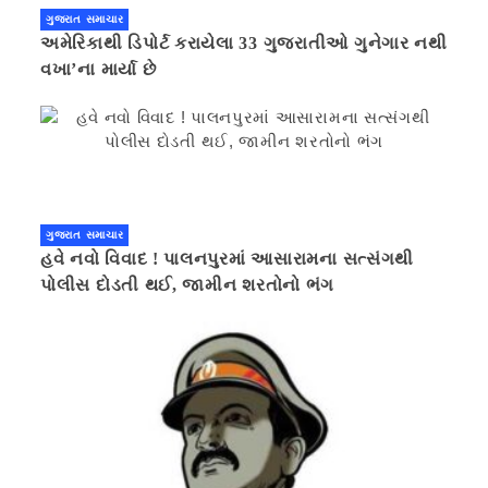
ગુજરાત સમાચાર
અમેરિકાથી ડિપોર્ટ કરાયેલા 33 ગુજરાતીઓ ગુનેગાર નથી
વખા’ના માર્યા છે
ગુજરાત સમાચાર
હવે નવો વિવાદ ! પાલનપુરમાં આસારામના સત્સંગથી
પોલીસ દોડતી થઈ, જામીન શરતોનો ભંગ