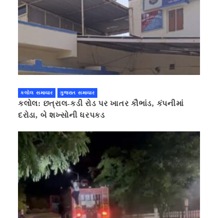
કલોલ સમાચાર
ગુજરાત સમાચાર
કલોલ: છત્રાલ-કડી રોડ પર ખાતર કૌભાંડ, કંપનીમાં
દરોડા, બે શખ્સોની ધરપકડ