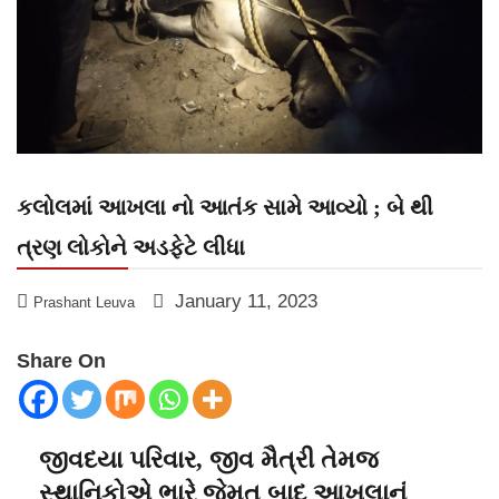
કલોલમાં આખલા નો આતંક સામે આવ્યો ; બે થી
ત્રણ લોકોને અડફેટે લીધા
January 11, 2023
Prashant Leuva
Share On
જીવદયા પરિવાર, જીવ મૈત્રી તેમજ
સ્થાનિકોએ ભારે જેમત બાદ આખલાનું