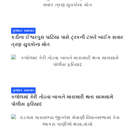
ગુજરાત સમાચાર
કડીના ઈશ્વરપુરા પાટિયા પાસે ટ્રકની ટક્કરે બાઈક સવાર
ત્રણ યુવકોના મોત
ગુજરાત સમાચાર
કલોલમાં કેરી તોડવા બાબતે મારામારી થતા સામસામે
પોલીસ ફરિયાદ