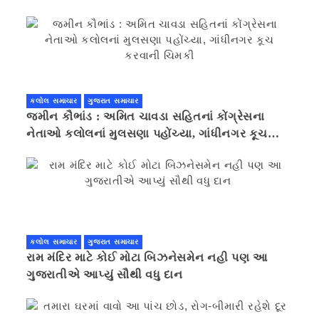
કલોલ સમાચાર
ગુજરાત સમાચાર
જમીન કૌભાંડ : અમિત ચાવડા સહિતનાં કોંગ્રેસના
નેતાઓ કલોલનાં મુલસણા પહોંચ્યા, ગાંધીનગર કૂચ
કરવાની ચિમકી
કલોલ સમાચાર
ગુજરાત સમાચાર
રામ મંદિર માટે કોઈ મોટા બિઝનેસમેન નહી પણ આ
ગુજરાતીએ આપ્યું સૌથી વધુ દાન