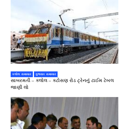
કલોલ સમાચાર
ગુજરાત સમાચાર
સાબરમતી – કલોલ – કટોસણ રોડ ટ્રેનનું ટાઈમ ટેબલ
જાણી લો