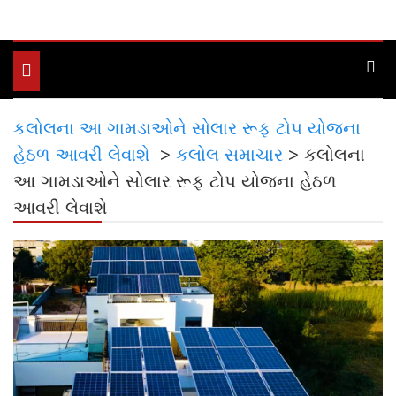
Toggle
navigation
કલોલના આ ગામડાઓને સોલાર રૂફ ટોપ યોજના
હેઠળ આવરી લેવાશે
>
કલોલ સમાચાર
>
કલોલના
આ ગામડાઓને સોલાર રૂફ ટોપ યોજના હેઠળ
આવરી લેવાશે