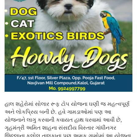
હાલ શહેરોમાં સોલાર રૂફ ટોપ યોજના ઘણી જ મહત્વપૂર્ણ
અને લોકપ્રિય બની છે. હવે ગામડાઓમાં પણ આ
યોજનાને લાગુ કરવાની કવાયત હાથ ધરવામાં આવી છે,
ગૃહમંત્રી અમિત શાહના સંસદીય વિસ્તાર ગાંધીનગર
જિલ્લાના કલોલ તાલુકાના પણ અમુક ગામોમાં આ યોજના