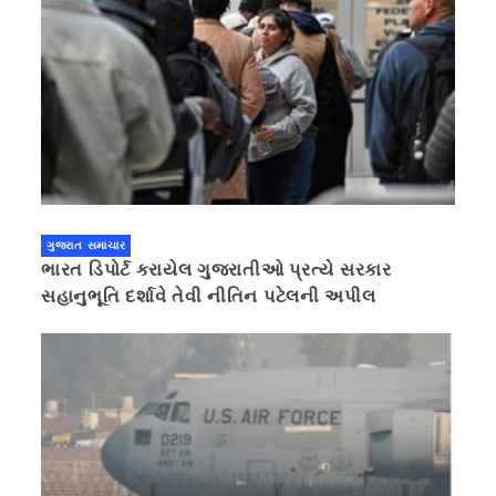
ગુજરાત સમાચાર
ભારત ડિપોર્ટ કરાયેલ ગુજરાતીઓ પ્રત્યે સરકાર
સહાનુભૂતિ દર્શાવે તેવી નીતિન પટેલની અપીલ