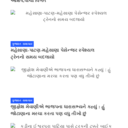
આક્ષેપ,વાંચો વિગત
ગુજરાત સમાચાર
મહેસાણા-પાટણ-મહેસાણા પેસેન્જર સ્પેશ્યલ
ટ્રેનનો સમય બદલાયો
ગુજરાત સમાચાર
જીજ્ઞેશ મેવાણીએ ભાજપના ધારાસભ્યને કહ્યું : હું
જોટાણાના મરચા કરતા પણ વધુ તીખો છું