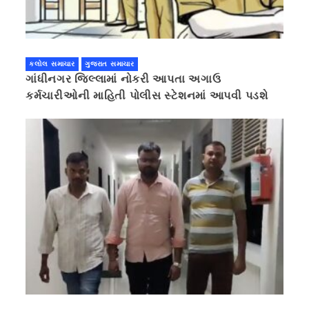
કલોલ સમાચાર
ગુજરાત સમાચાર
ગાંધીનગર જિલ્લામાં નોકરી આપતા અગાઉ
કર્મચારીઓની માહિતી પોલીસ સ્ટેશનમાં આપવી પડશે