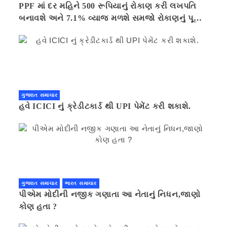
PPF માં દર મહિને 500 રૂપિયાનું રોકાણ કરી લખપતિ
બનાવશે અને 7.1% વ્યાજ મળશે સમજો રોકાણનું પૂરું
ગણિત .નવી દિલ્હી 41 મિનીટ પહેલા.
ગુજરાત સમાચાર
હવે ICICI નું ક્રેડીટકાર્ડ થી UPI પેમેંટ કરી શકાશે.
ગુજરાત સમાચાર
ભારત સમાચાર
પીએમ મોદીની નજીક ગણાતા આ નેતાનું નિધન,જાણો
કોણ હતા ?