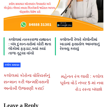
કલોલમાં તસ્કરરાજ યથાવત
કલોલની રેલવે કોલોનીમાં
: બંધ દુકાન-ઘરોમાં ચોરી થતા
ખાડામાં ફસાયેલ આખલાનું
લોકોમાં ફફડાટ,ક્યાં ક્યાં
રેસ્ક્યુ કરાયું
તાળા તૂટ્યા વાંચો
કલોલ સમાચાર
કલોલમાં કોરોના વોરિયર્સનું
મહેનત રંગ લાવી : કલોલ
સન્માન કરી જન્મદિવસની
પૂર્વના વોર્ડ નંબર 5 માં નવા
અનોખી ઉજવણી કરાઈ
રોડ રસ્તા બંધાશે
Leave a Reply