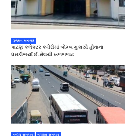
ગુજરાત સમાચાર
પાટણ કલેકટર કચેરીમાં બોમ્બ મુકાયો હોવાના
ધમકીભર્યા ઈ-મેલથી ખળભળાટ
કલોલ સમાચાર
ગુજરાત સમાચાર