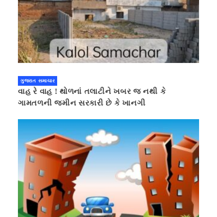
ગુજરાત સમાચાર
વાહ રે વાહ ! થોળનાં તલાટીને ખબર જ નથી કે
ગામતળની જમીન સરકારી છે કે ખાનગી