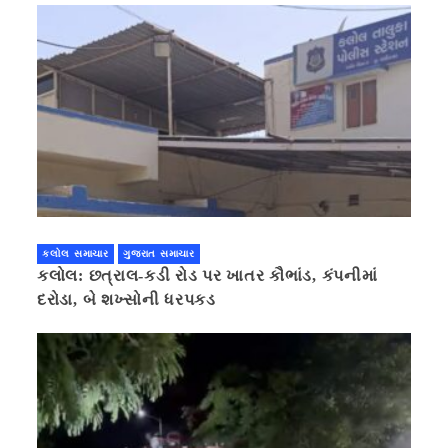
કલોલ સમાચાર
ગુજરાત સમાચાર
કલોલ: છત્રાલ-કડી રોડ પર ખાતર કૌભાંડ, કંપનીમાં
દરોડા, બે શખ્સોની ધરપકડ