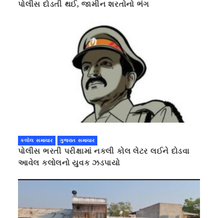
પોલીસ દોડતી થઈ, જામીન શરતોનો ભંગ
કલોલ સમાચાર
ગુજરાત સમાચાર
પોલીસ ભરતી પરીક્ષામાં નકલી કોલ લેટર લઈને દોડવા
આવેલ કલોલનો યુવક ઝડપાયો