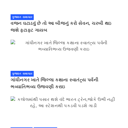
ગુજરાત સમાચાર
વજન ઘટાડવું છે તો આ બીજનું કરો સેવન, ચરબી થઇ
જશે ફટાફટ ગાયબ
ગુજરાત સમાચાર
ગાંધીનગર ખાતે જિલ્લા કક્ષાના સ્વાતંત્ર્ય પર્વની
ભવ્યાતિભવ્ય ઉજવણી કરાઇ