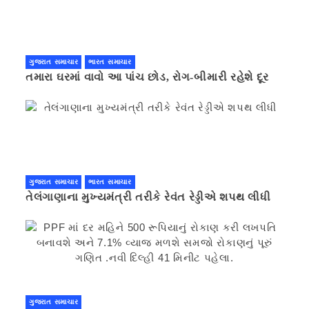
ગુજરાત સમાચાર
ભારત સમાચાર
તમારા ઘરમાં વાવો આ પાંચ છોડ, રોગ-બીમારી રહેશે દૂર
ગુજરાત સમાચાર
ભારત સમાચાર
તેલંગાણાના મુખ્યમંત્રી તરીકે રેવંત રેડ્ડીએ શપથ લીધી
ગુજરાત સમાચાર