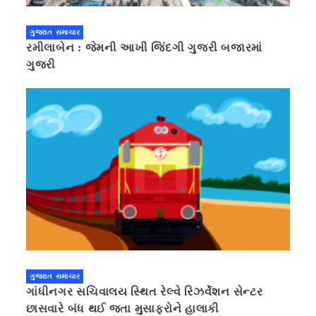
ગુજરાત સમાચાર
રમીલાબેન : જેમની આખી જિંદગી ગુજરી બજારમાં
ગુજરી
ગુજરાત સમાચાર
ગાંધીનગર સચિવાલય સ્થિત રેલ્વે રિઝર્વેશન સેન્ટર
છાસવારે બંધ થઈ જતા મુસાફરોને હાલાકી