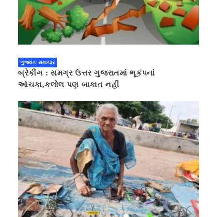
ગુજરાત સમાચાર
બ્રેકીંગ : સમગ્ર ઉત્તર ગુજરાતમાં ભૂકંપનાં
આંચકા,કલોલ પણ બાકાત નહીં