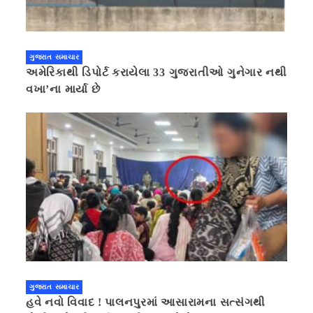
ગુજરાત સમાચાર
અમેરિકાથી ડિપોર્ટ કરાયેલા 33 ગુજરાતીઓ ગુનેગાર નથી
વખા’ના માર્યા છે
ગુજરાત સમાચાર
હવે નવો વિવાદ ! પાલનપુરમાં આસારામના સત્સંગથી