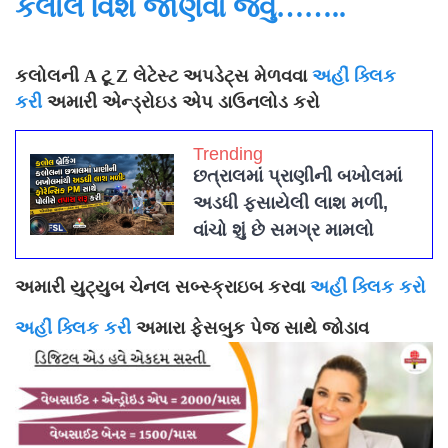
કલોલ વિશે જાણવા જેવું……..
કલોલની A ટૂ Z લેટેસ્ટ અપડેટ્સ મેળવવા
અહીં ક્લિક
કરી
અમારી એન્ડ્રોઇડ એપ ડાઉનલોડ કરો
Trending
છત્રાલમાં પ્રાણીની બખોલમાં
અડધી ફસાયેલી લાશ મળી,
વાંચો શું છે સમગ્ર મામલો
અમારી યુટ્યુબ ચેનલ સબ્સ્ક્રાઇબ કરવા
અહીં ક્લિક કરો
અહીં ક્લિક કરી
અમારા ફેસબુક પેજ સાથે જોડાવ