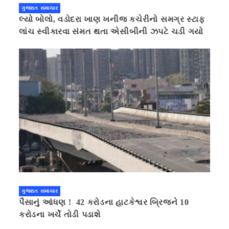
ગુજરાત સમાચાર
લ્યો બોલો, વડોદરા ખાણ ખનીજ કચેરીનો સમગ્ર સ્ટાફ
લાંચ સ્વીકારવા સંમત થતા એસીબીની ઝપટે ચડી ગયો
ગુજરાત સમાચાર
પૈસાનું આંધણ ! 42 કરોડના હાટકેશ્વર બ્રિજને 10
કરોડના ખર્ચે તોડી પડાશે