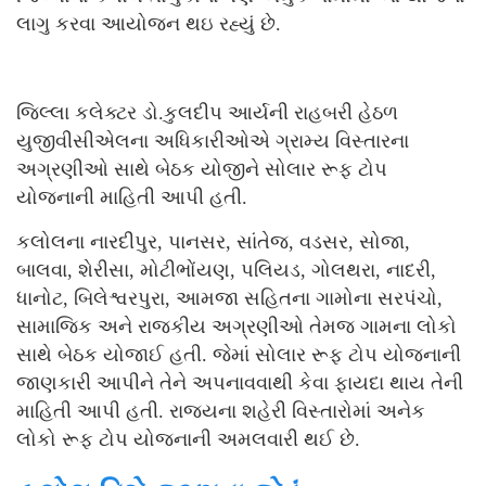
લાગુ કરવા આયોજન થઇ રહ્યું છે.
જિલ્લા કલેક્ટર ડો.કુલદીપ આર્યની રાહબરી હેઠળ
યુજીવીસીએલના અધિકારીઓએ ગ્રામ્ય વિસ્તારના
અગ્રણીઓ સાથે બેઠક યોજીને સોલાર રૂફ ટોપ
યોજનાની માહિતી આપી હતી.
કલોલના નારદીપુર, પાનસર, સાંતેજ, વડસર, સોજા,
બાલવા, શેરીસા, મોટીભોંયણ, પલિયડ, ગોલથરા, નાદરી,
ધાનોટ, બિલેશ્વરપુરા, આમજા સહિતના ગામોના સરપંચો,
સામાજિક અને રાજકીય અગ્રણીઓ તેમજ ગામના લોકો
સાથે બેઠક યોજાઈ હતી. જેમાં સોલાર રૂફ ટોપ યોજનાની
જાણકારી આપીને તેને અપનાવવાથી કેવા ફાયદા થાય તેની
માહિતી આપી હતી. રાજ્યના શહેરી વિસ્તારોમાં અનેક
લોકો રૂફ ટોપ યોજનાની અમલવારી થઈ છે.