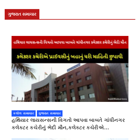
ગુજરાત સમાચાર
કલોલ સમાચાર
ગુજરાત સમાચાર
હથિયાર લાયસન્સની વિગતો આપવા બાબતે ગાંધીનગર
કલેક્ટર કચેરીનું ભેદી મૌન,કલેક્ટર કચેરીએ
પ્રાઈવસીનું બહાનું ધરી માહિતી છુપાવી