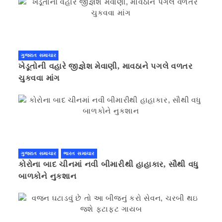
ગુજરાત સમાચાર
ખેડૂતોની વહારે જીજ્ઞેશ મેવાણી, માવઠાને પગલે વળતર
ચુકવવા માંગ
ગુજરાત સમાચાર
ભારત સમાચાર
કોરોના બાદ ચીનમાં નવી બીમારીથી હાહાકાર, સૌથી વધુ
બાળકોને નુકશાન