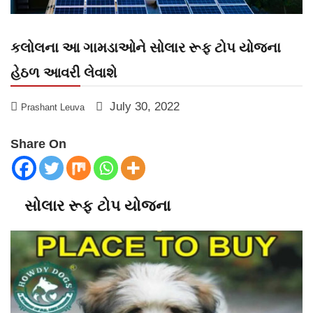
કલોલના આ ગામડાઓને સોલાર રૂફ ટોપ યોજના
હેઠળ આવરી લેવાશે
July 30, 2022
Prashant Leuva
Share On
સોલાર રૂફ ટોપ યોજના