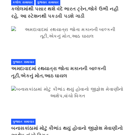
કલોલ સમાચાર
ગુજરાત સમાચાર
કલોલમાંથી પસાર થશે વંદે ભારત ટ્રેન,જોકે ઉભી નહી
રહે, આ સ્ટેશનથી પકડવી પડશે ગાડી
ગુજરાત સમાચાર
અમદાવાદમાં રથયાત્રા જોતા મકાનની બાલ્કની
તૂટી,એકનું મોત,આઠ ઘાયલ
ગુજરાત સમાચાર
બનાસકાંઠામાં મોટું કૌભાંડ થયું હોવાનો જીજ્ઞેશ મેવાણીનો