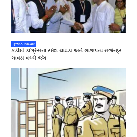
ગુજરાત સમાચાર
કડીમાં કોંગ્રેસના રમેશ ચાવડા અને ભાજપના રાજેન્દ્ર
ચાવડા વચ્ચે જંગ