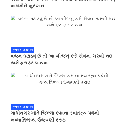
બાળકોને નુકશાન
ગુજરાત સમાચાર
વજન ઘટાડવું છે તો આ બીજનું કરો સેવન, ચરબી થઇ
જશે ફટાફટ ગાયબ
ગુજરાત સમાચાર
ગાંધીનગર ખાતે જિલ્લા કક્ષાના સ્વાતંત્ર્ય પર્વની
ભવ્યાતિભવ્ય ઉજવણી કરાઇ