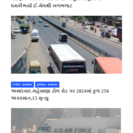
ધમકીભર્યા ઈ-મેલથી ખળભળાટ
કલોલ સમાચાર
ગુજરાત સમાચાર
અમદાવાદ-મહેસાણા ટોલ રોડ પર 2024માં કુલ 256
અકસ્માત,15 મૃત્યુ