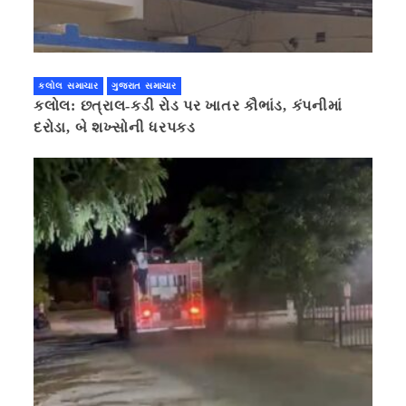
કલોલ સમાચાર
ગુજરાત સમાચાર
કલોલ: છત્રાલ-કડી રોડ પર ખાતર કૌભાંડ, કંપનીમાં
દરોડા, બે શખ્સોની ધરપકડ