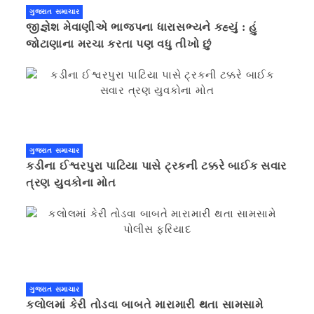
ગુજરાત સમાચાર
જીજ્ઞેશ મેવાણીએ ભાજપના ધારાસભ્યને કહ્યું : હું
જોટાણાના મરચા કરતા પણ વધુ તીખો છું
ગુજરાત સમાચાર
કડીના ઈશ્વરપુરા પાટિયા પાસે ટ્રકની ટક્કરે બાઈક સવાર
ત્રણ યુવકોના મોત
ગુજરાત સમાચાર
કલોલમાં કેરી તોડવા બાબતે મારામારી થતા સામસામે