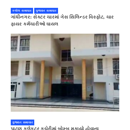
કલોલ સમાચાર
ગુજરાત સમાચાર
ગાંધીનગર: સેક્ટર ચારમાં ગેસ સિલિન્ડર વિસ્ફોટ, ચાર
ફાયર કર્મચારીઓ ઘાયલ
ગુજરાત સમાચાર
પાટણ કલેકટર કચેરીમાં બોમ્બ મુકાયો હોવાના