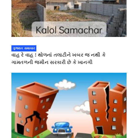
ગુજરાત સમાચાર
વાહ રે વાહ ! થોળનાં તલાટીને ખબર જ નથી કે
ગામતળની જમીન સરકારી છે કે ખાનગી