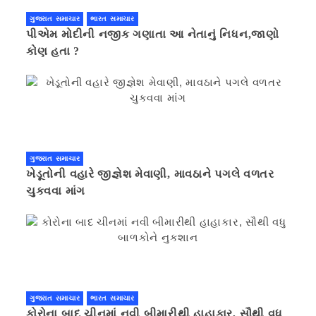
ગુજરાત સમાચાર
ભારત સમાચાર
પીએમ મોદીની નજીક ગણાતા આ નેતાનું નિધન,જાણો
કોણ હતા ?
ગુજરાત સમાચાર
ખેડૂતોની વહારે જીજ્ઞેશ મેવાણી, માવઠાને પગલે વળતર
ચુકવવા માંગ
ગુજરાત સમાચાર
ભારત સમાચાર
કોરોના બાદ ચીનમાં નવી બીમારીથી હાહાકાર, સૌથી વધુ