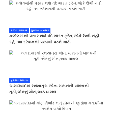
કલોલ સમાચાર
ગુજરાત સમાચાર
કલોલમાંથી પસાર થશે વંદે ભારત ટ્રેન,જોકે ઉભી નહી
રહે, આ સ્ટેશનથી પકડવી પડશે ગાડી
ગુજરાત સમાચાર
અમદાવાદમાં રથયાત્રા જોતા મકાનની બાલ્કની
તૂટી,એકનું મોત,આઠ ઘાયલ