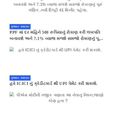
ગુજરાત સમાચાર
PPF માં દર મહિને 500 રૂપિયાનું રોકાણ કરી લખપતિ
બનાવશે અને 7.1% વ્યાજ મળશે સમજો રોકાણનું પૂરું
ગણિત .નવી દિલ્હી 41 મિનીટ પહેલા.
ગુજરાત સમાચાર
હવે ICICI નું ક્રેડીટકાર્ડ થી UPI પેમેંટ કરી શકાશે.