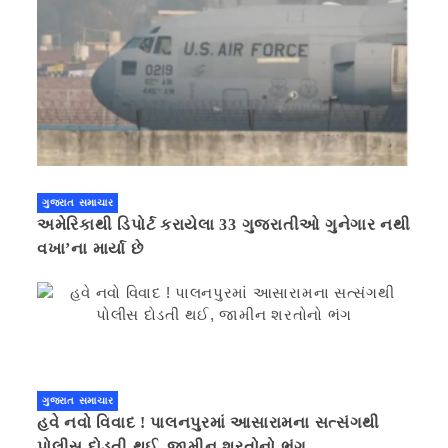
ગુજરાત સમાચાર
અમેરિકાથી ડિપોર્ટ કરાયેલા 33 ગુજરાતીઓ ગુનેગાર નથી
વખા’ના માર્યા છે
ગુજરાત સમાચાર
હવે નવો વિવાદ ! પાલનપુરમાં આસારામના સત્સંગથી
પોલીસ દોડતી થઈ, જામીન શરતોનો ભંગ