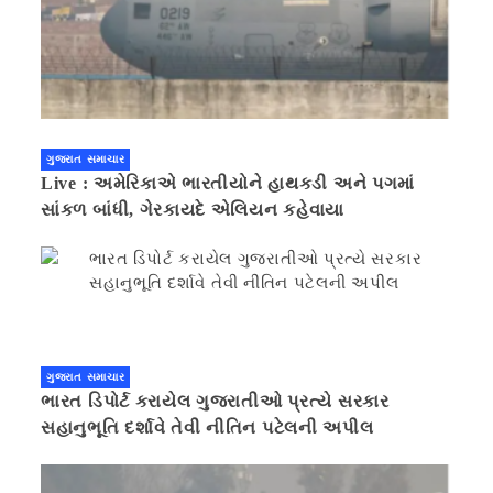
ગુજરાત સમાચાર
Live : અમેરિકાએ ભારતીયોને હાથકડી અને પગમાં
સાંકળ બાંધી, ગેરકાયદે એલિયન કહેવાયા
ગુજરાત સમાચાર
ભારત ડિપોર્ટ કરાયેલ ગુજરાતીઓ પ્રત્યે સરકાર
સહાનુભૂતિ દર્શાવે તેવી નીતિન પટેલની અપીલ