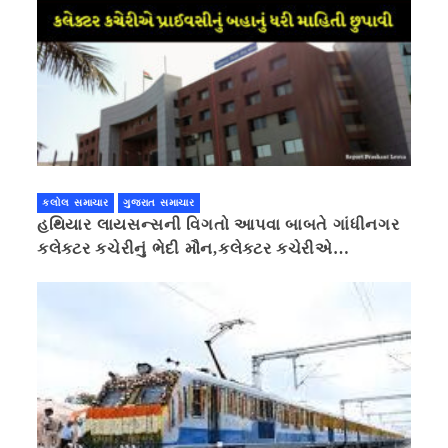
કલોલ સમાચાર
ગુજરાત સમાચાર
હથિયાર લાયસન્સની વિગતો આપવા બાબતે ગાંધીનગર
કલેક્ટર કચેરીનું ભેદી મૌન,કલેક્ટર કચેરીએ
પ્રાઈવસીનું બહાનું ધરી માહિતી છુપાવી