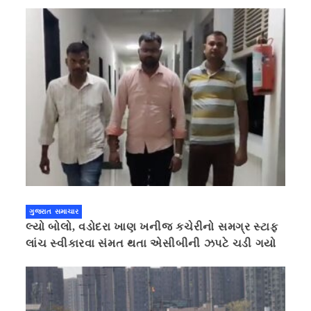
ગુજરાત સમાચાર
લ્યો બોલો, વડોદરા ખાણ ખનીજ કચેરીનો સમગ્ર સ્ટાફ
લાંચ સ્વીકારવા સંમત થતા એસીબીની ઝપટે ચડી ગયો