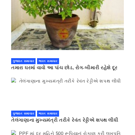
ગુજરાત સમાચાર
ભારત સમાચાર
તમારા ઘરમાં વાવો આ પાંચ છોડ, રોગ-બીમારી રહેશે દૂર
ગુજરાત સમાચાર
ભારત સમાચાર
તેલંગાણાના મુખ્યમંત્રી તરીકે રેવંત રેડ્ડીએ શપથ લીધી