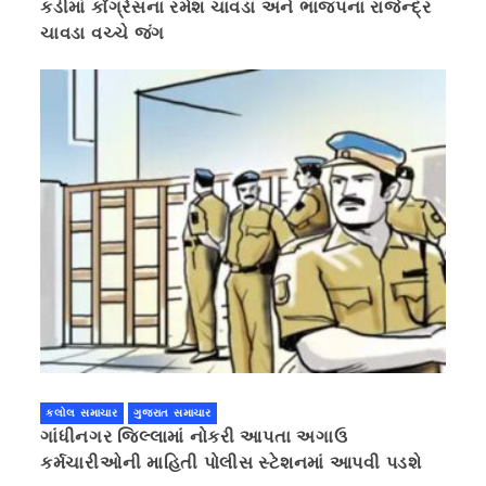
કડીમાં કોંગ્રેસના રમેશ ચાવડા અને ભાજપના રાજેન્દ્ર
ચાવડા વચ્ચે જંગ
કલોલ સમાચાર
ગુજરાત સમાચાર
ગાંધીનગર જિલ્લામાં નોકરી આપતા અગાઉ
કર્મચારીઓની માહિતી પોલીસ સ્ટેશનમાં આપવી પડશે