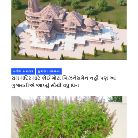
કલોલ સમાચાર
ગુજરાત સમાચાર
રામ મંદિર માટે કોઈ મોટા બિઝનેસમેન નહી પણ આ
ગુજરાતીએ આપ્યું સૌથી વધુ દાન