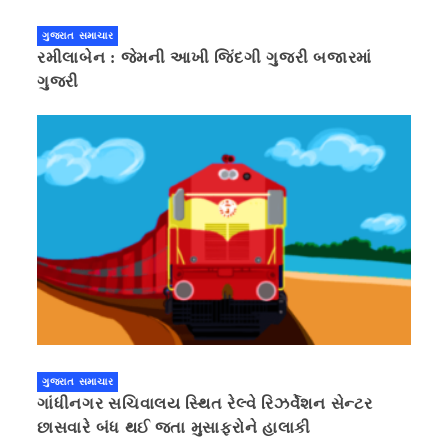
ગુજરાત સમાચાર
રમીલાબેન : જેમની આખી જિંદગી ગુજરી બજારમાં
ગુજરી
ગુજરાત સમાચાર
ગાંધીનગર સચિવાલય સ્થિત રેલ્વે રિઝર્વેશન સેન્ટર
છાસવારે બંધ થઈ જતા મુસાફરોને હાલાકી