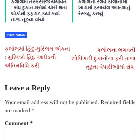
કલોલમાં તસ્કરરાજ યથાવત
કલોલની રેલવે કોલોનીમાં
: બંધ દુકાન-ઘરોમાં ચોરી થતા
ખાડામાં ફસાયેલ આખલાનું
લોકોમાં ફફડાટ,ક્યાં ક્યાં
રેસ્ક્યુ કરાયું
તાળા તૂટ્યા વાંચો
કલોલ સમાચાર
કલોલમાં હિંદુ-મુસ્લિમ એકતા
કલોલના ભગવતી
: મુસ્લિમે હિંદુ આધેડની
શોપિંગની દુકાનોના ફરી તાળા
અંતિમવિધિ કરી
તૂટતા વેપારીઓમાં રોષ
Leave a Reply
Your email address will not be published.
Required fields
are marked
*
Comment
*