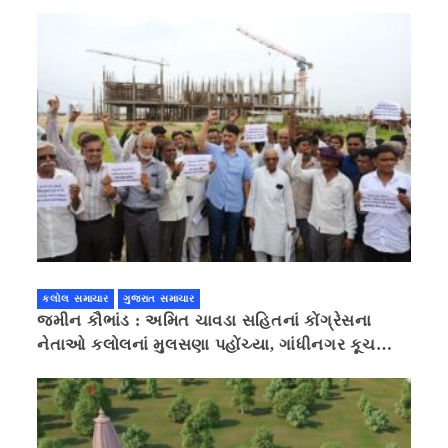
કલોલ સમાચાર
ગુજરાત સમાચાર
જમીન કૌભાંડ : અમિત ચાવડા સહિતનાં કોંગ્રેસના
નેતાઓ કલોલનાં મુલસણા પહોંચ્યા, ગાંધીનગર કૂચ
કરવાની ચિમકી