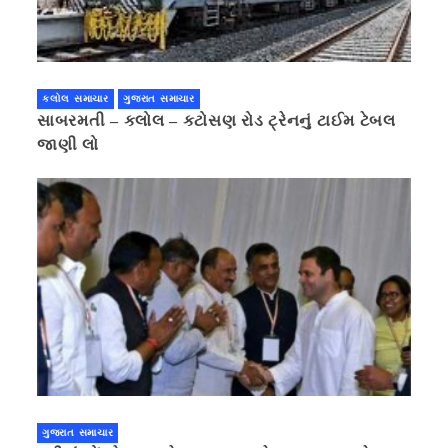
કલોલ સમાચાર
ગુજરાત સમાચાર
સાબરમતી – કલોલ – કટોસણ રોડ ટ્રેનનું ટાઈમ ટેબલ
જાણી લો
ગુજરાત સમાચાર