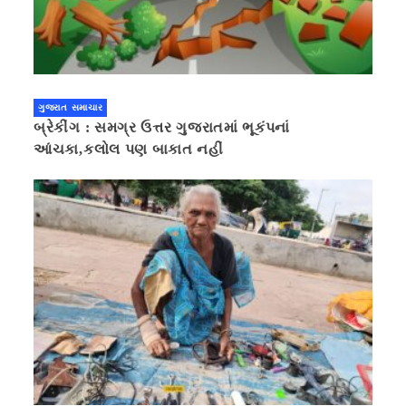
ગુજરાત સમાચાર
બ્રેકીંગ : સમગ્ર ઉત્તર ગુજરાતમાં ભૂકંપનાં
આંચકા,કલોલ પણ બાકાત નહીં