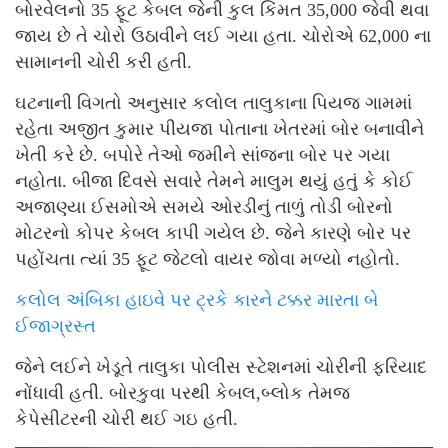
બોરવેલનો 35 ફૂટ કેબલ જેની કુલ કિંમત 35,000 જેવી થવા
જાય છે તે ચોરો ઉઠાવીને લઈ ગયા હતા. ચોરોએ 62,000 ના
સામાનની ચોરી કરી હતી.
ઘટનાની વિગતો અનુસાર કલોલ તાલુકાના પિયજ ગામમાં
રહેતા અજીત કુમાર પીયજા પોતાના ખેતરમાં બોર બનાવીને
ખેતી કરે છે. બપોરે તેઓ જમીને સાંજના બોર પર ગયા
નહોતા. બીજા દિવસે સવારે તેમને માલુમ થયું હતું કે કોઈ
અજાણ્યા ઈસમોએ સમયે ઓરડીનું તાળું તોડી બોરનો
મોટરનો કોપર કેબલ કાપી ગયેલ છે. જેને કારણે બોર પર
પહોંચતા ત્યાં 35 ફૂટ જેટલો વાયર જોવા મળ્યો નહોતો.
કલોલ અંબિકા હાઇવે પર ટ્રકે કારને ટક્કર મારતા બે
ઈજાગ્રસ્ત
જેને લઈને ખેડૂતે તાલુકા પોલીસ સ્ટેશનમાં ચોરીની ફરિયાદ
નોંધાવી હતી. બોરકુવા પરથી કેબલ,બ્લોક તેમજ
કેપેસીટરની ચોરી થઈ ગઇ હતી.