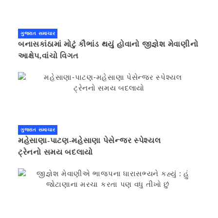
ગુજરાત સમાચાર
બનાસકાંઠામાં મોટું કૌભાંડ થયું હોવાનો જીજ્ઞેશ મેવાણીનો
આક્ષેપ,વાંચો વિગત
ગુજરાત સમાચાર
મહેસાણા-પાટણ-મહેસાણા પેસેન્જર સ્પેશ્યલ
ટ્રેનનો સમય બદલાયો