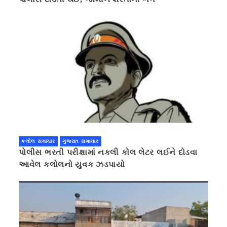
કલોલ સમાચાર
ગુજરાત સમાચાર
પોલીસ ભરતી પરીક્ષામાં નકલી કોલ લેટર લઈને દોડવા
આવેલ કલોલનો યુવક ઝડપાયો