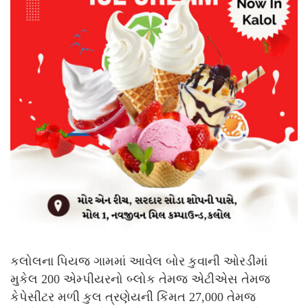
કલોલના પિયજ ગામમાં આવેલ બોર કુવાની ઓરડીમાં
મુકેલ 200 એમ્પીયરનો બ્લોક તેમજ એટીએસ તેમજ
કેપેસીટર મળી કુલ ત્રણેયની કિંમત 27,000 તેમજ