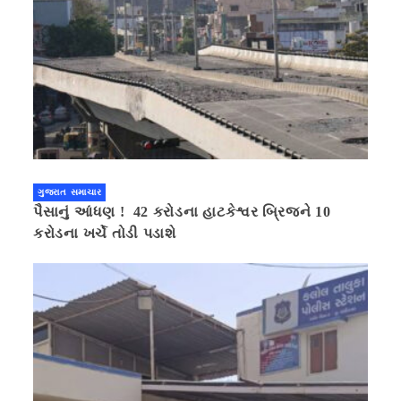
ગુજરાત સમાચાર
પૈસાનું આંધણ ! 42 કરોડના હાટકેશ્વર બ્રિજને 10
કરોડના ખર્ચે તોડી પડાશે