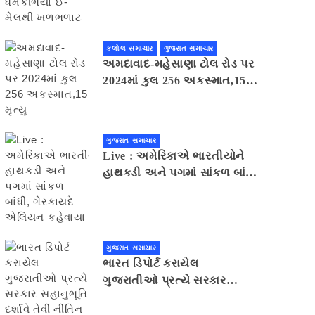
મેલથી ખળભળાટ
કલોલ સમાચાર
ગુજરાત સમાચાર
અમદાવાદ-મહેસાણા ટોલ રોડ પર
2024માં કુલ 256 અકસ્માત,15
મૃત્યુ
ગુજરાત સમાચાર
Live : અમેરિકાએ ભારતીયોને
હાથકડી અને પગમાં સાંકળ બાંધી,
ગેરકાયદે એલિયન કહેવાયા
ગુજરાત સમાચાર
ભારત ડિપોર્ટ કરાયેલ
ગુજરાતીઓ પ્રત્યે સરકાર
સહાનુભૂતિ દર્શાવે તેવી નીતિન
પટેલની અપીલ