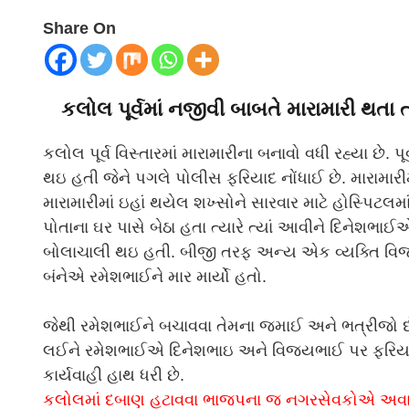
Share On
કલોલ પૂર્વમાં નજીવી બાબતે મારામારી થતા
કલોલ પૂર્વ વિસ્તારમાં મારામારીના બનાવો વધી રહ્યા છે.
થઇ હતી જેને પગલે પોલીસ ફરિયાદ નોંધાઈ છે. મારામાર
મારામારીમાં ઇહાં થયેલ શખ્સોને સારવાર માટે હોસ્પિટ
પોતાના ઘર પાસે બેઠા હતા ત્યારે ત્યાં આવીને દિનેશભાઈએ
બોલાચાલી થઇ હતી. બીજી તરફ અન્ય એક વ્યક્તિ વિજ
બંનેએ રમેશભાઈને માર માર્યો હતો.
જેથી રમેશભાઈને બચાવવા તેમના જમાઈ અને ભત્રીજો દો
લઈને રમેશભાઈએ દિનેશભાઇ અને વિજયભાઈ પર ફરિયાદ 
કાર્યવાહી હાથ ધરી છે.
કલોલમાં દબાણ હટાવવા ભાજપના જ નગરસેવકોએ અવાજ