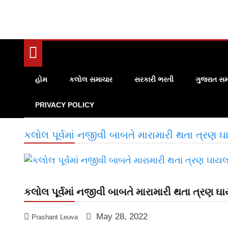
હોમ
કલોલ સમાચાર
સરકારી ભરતી
ગુજરાત સમ
PRIVACY POLICY
કલોલ પૂર્વમાં નજીવી બાબતે મારામારી થતા ત્રણ
કલોલ પૂર્વમાં નજીવી બાબતે મારામારી થતા ત્રણ 
May 28, 2022
Prashant Leuva