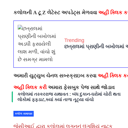
કલોલની A ટૂ Z લેટેસ્ટ અપડેટ્સ મેળવવા
અહીં ક્લિક ક
Trending
છત્રાલમાં પ્રાણીની બખોલમાં 
અમારી યુટ્યુબ ચેનલ સબ્સ્ક્રાઇબ કરવા
અહીં ક્લિક ક
અહીં ક્લિક કરી
અમારા ફેસબુક પેજ સાથે જોડાવ
કલોલમાં તસ્કરરાજ યથાવત : બંધ દુકાન-ઘરોમાં ચોરી થતા
લોકોમાં ફફડાટ,ક્યાં ક્યાં તાળા તૂટ્યા વાંચો
કલોલ સમાચાર
જેસીઆઈ દ્વારા કલોલમાં લગનનું લંગશિયું નાટક