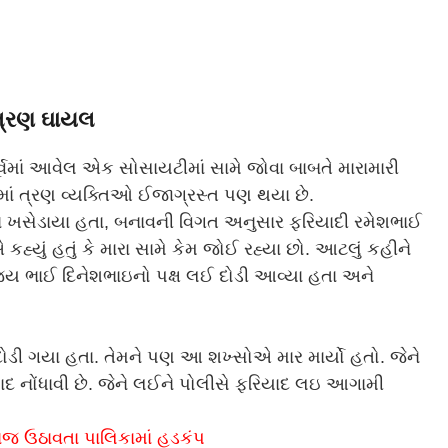
 ત્રણ ઘાયલ
 પૂર્વમાં આવેલ એક સોસાયટીમાં સામે જોવા બાબતે મારામારી
ીમાં ત્રણ વ્યક્તિઓ ઈજાગ્રસ્ત પણ થયા છે.
લમાં ખસેડાયા હતા, બનાવની વિગત અનુસાર ફરિયાદી રમેશભાઈ
 કહ્યું હતું કે મારા સામે કેમ જોઈ રહ્યા છો. આટલું કહીને
ય ભાઈ દિનેશભાઇનો પક્ષ લઈ દોડી આવ્યા હતા અને
ડી ગયા હતા. તેમને પણ આ શખ્સોએ માર માર્યો હતો. જેને
નોંધાવી છે. જેને લઈને પોલીસે ફરિયાદ લઇ આગામી
 ઉઠાવતા પાલિકામાં હડકંપ