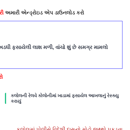
રી
અમારી એન્ડ્રોઇડ એપ ડાઉનલોડ કરો
અડધી ફસાયેલી લાશ મળી, વાંચો શું છે સમગ્ર મામલો
રો
કલોલની રેલવે કોલોનીમાં ખાડામાં ફસાયેલ આખલાનું રેસ્ક્યુ
કરાયું
કલોલમાં પોલીસે વિદેશી દારૂનો મોટો જથ્થો પકડતા