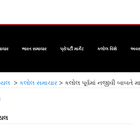
ાચાર
ભારત સમાચાર
પ્રોપર્ટી માર્કેટ
કલોલ વિશે
અવસા
 ઘાયલ
>
કલોલ સમાચાર
>
કલોલ પૂર્વમાં નજીવી બાબતે 
ઘાયલ