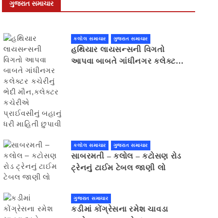
ગુજરાત સમાચાર
કલોલ સમાચાર
ગુજરાત સમાચાર
હથિયાર લાયસન્સની વિગતો
આપવા બાબતે ગાંધીનગર કલેક્ટર
કચેરીનું ભેદી મૌન,કલેક્ટર
કચેરીએ પ્રાઈવસીનું બહાનું ધરી
માહિતી છુપાવી
કલોલ સમાચાર
ગુજરાત સમાચાર
સાબરમતી – કલોલ – કટોસણ રોડ
ટ્રેનનું ટાઈમ ટેબલ જાણી લો
ગુજરાત સમાચાર
કડીમાં કોંગ્રેસના રમેશ ચાવડા