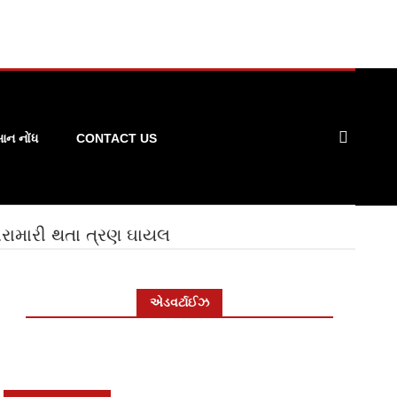
ન નોંધ
CONTACT US
મારામારી થતા ત્રણ ઘાયલ
એડવર્ટાઈઝ