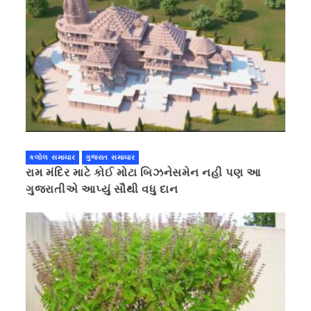
કલોલ સમાચાર
ગુજરાત સમાચાર
રામ મંદિર માટે કોઈ મોટા બિઝનેસમેન નહી પણ આ
ગુજરાતીએ આપ્યું સૌથી વધુ દાન