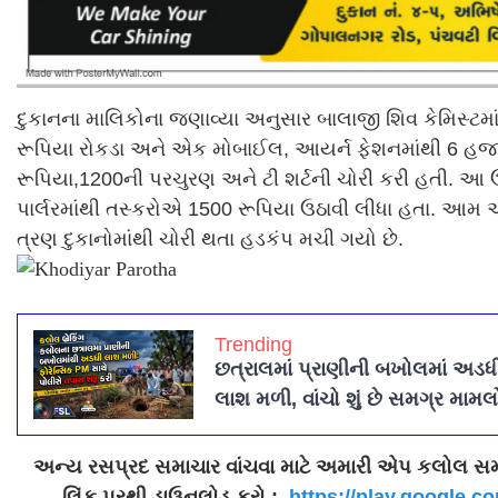
દુકાનના માલિકોના જણાવ્યા અનુસાર બાલાજી શિવ કેમિસ્ટમા
રૂપિયા રોકડા અને એક મોબાઈલ, આયર્ન ફેશનમાંથી 6 હજ
રૂપિયા,1200ની પરચુરણ અને ટી શર્ટની ચોરી કરી હતી. આ 
પાર્લરમાંથી તસ્કરોએ 1500 રૂપિયા ઉઠાવી લીધા હતા. આમ 
ત્રણ દુકાનોમાંથી ચોરી થતા હડકંપ મચી ગયો છે.
Trending
છત્રાલમાં પ્રાણીની બખોલમાં અડધ
લાશ મળી, વાંચો શું છે સમગ્ર મામલ
અન્ય રસપ્રદ સમાચાર વાંચવા માટે અમારી એપ કલોલ સમ
લિંક પરથી ડાઉનલોડ કરો :
https://play.google.co