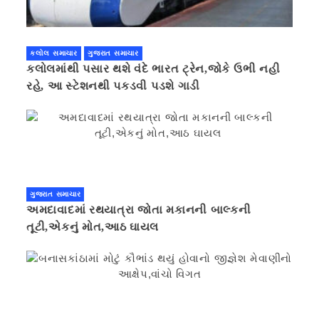
કલોલ સમાચાર
ગુજરાત સમાચાર
કલોલમાંથી પસાર થશે વંદે ભારત ટ્રેન,જોકે ઉભી નહી
રહે, આ સ્ટેશનથી પકડવી પડશે ગાડી
ગુજરાત સમાચાર
અમદાવાદમાં રથયાત્રા જોતા મકાનની બાલ્કની
તૂટી,એકનું મોત,આઠ ઘાયલ