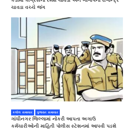
કડીમાં કોંગ્રેસના રમેશ ચાવડા અને ભાજપના રાજેન્દ્ર
ચાવડા વચ્ચે જંગ
કલોલ સમાચાર
ગુજરાત સમાચાર
ગાંધીનગર જિલ્લામાં નોકરી આપતા અગાઉ
કર્મચારીઓની માહિતી પોલીસ સ્ટેશનમાં આપવી પડશે