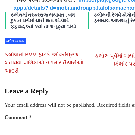
apps/details?id=mobi.androapp.
kalolsamachar
કલોલમાં તસ્કરરાજ યથાવત : બંધ
કલોલની રેલવે કોલોની
દુકાન-ઘરોમાં ચોરી થતા લોકોમાં
ફસાયેલ આખલાનું રેસ્ક
ફફડાટ,ક્યાં ક્યાં તાળા તૂટ્યા વાંચો
કલોલ સમાચાર
કલોલમાં BVM ફાટકે ઓવરબ્રિજ
કલોલ પૂર્વમાં ગાય
બનાવવા પાલિકાએ તડામાર તૈયારીઓ
કિશોર પ
આદરી
Leave a Reply
Your email address will not be published.
Required fields 
Comment
*