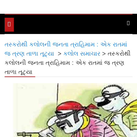
Toggle
navigation
તસ્કરોથી કલોલની જનતા ત્રાહિમામ : એક રાતમાં
જ ત્રણ તાળા તૂટ્યા
>
કલોલ સમાચાર
>
તસ્કરોથી
કલોલની જનતા ત્રાહિમામ : એક રાતમાં જ ત્રણ
તાળા તૂટ્યા