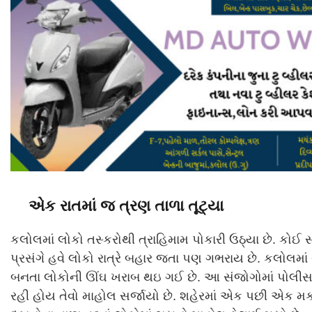
એક રાતમાં જ ત્રણ તાળા તૂટ્યા
કલોલમાં લોકો તસ્કરોથી ત્રાહિમામ પોકારી ઉઠ્યા છે. કોઈ 
પ્રસંગે હવે લોકો રાત્રે બહાર જતા પણ ગભરાય છે. કલોલમાં
બનતા લોકોની ઊંઘ ખરાબ થઇ ગઈ છે. આ સંજોગોમાં પોલીસ 
રહી હોય તેવો માહોલ સર્જાયો છે. શહેરમાં એક પછી એક મ