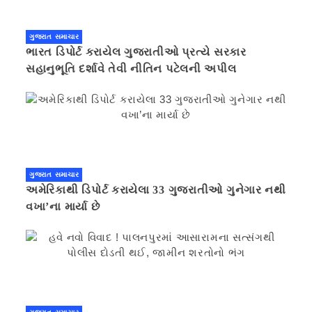
ગુજરાત સમાચાર
ભારત ડિપોર્ટ કરાયેલ ગુજરાતીઓ પ્રત્યે સરકાર
સહાનુભૂતિ દર્શાવે તેવી નીતિન પટેલની અપીલ
ગુજરાત સમાચાર
અમેરિકાથી ડિપોર્ટ કરાયેલા 33 ગુજરાતીઓ ગુનેગાર નથી
વખા’ના માર્યા છે