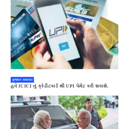
ગુજરાત સમાચાર
હવે ICICI નું ક્રેડીટકાર્ડ થી UPI પેમેંટ કરી શકાશે.