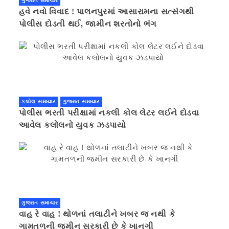
ગુજરાત સમાચાર
હવે નવો વિવાદ ! પાલનપુરમાં આસારામના સત્સંગથી
પોલીસ દોડતી થઈ, જામીન શરતોનો ભંગ
કલોલ સમાચાર
ગુજરાત સમાચાર
પોલીસ ભરતી પરીક્ષામાં નકલી કોલ લેટર લઈને દોડવા
આવેલ કલોલનો યુવક ઝડપાયો
ગુજરાત સમાચાર
વાહ રે વાહ ! થોળનાં તલાટીને ખબર જ નથી કે
ગામતળની જમીન સરકારી છે કે ખાનગી