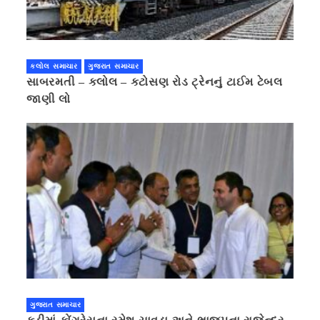
કલોલ સમાચાર
ગુજરાત સમાચાર
સાબરમતી – કલોલ – કટોસણ રોડ ટ્રેનનું ટાઈમ ટેબલ
જાણી લો
ગુજરાત સમાચાર