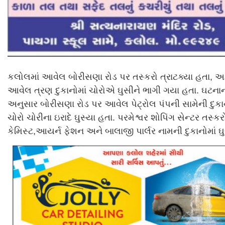
કલોલમાં આવેલ બોરીસણા રોડ પર તસ્કરો ત્રાટક્યા હતા, અ
આવેલ ત્રણ દુકાનોમાં ચોરોએ ઘુસીને ભાગી ગયા હતા. ઘટના
અનુસાર બોરીસણા રોડ પર આવેલ પેટ્રોલ પંપની સામેની દુકાન
ચોરો ચોરીના ઇરાદે ઘુસ્યા હતા. પરમેશ્વર શોપિંગ સેન્ટર તસ્
કેમિસ્ટ,આયર્ન ફેશન અને બાલાજી પાર્લર નામની દુકાનોમાં ઘુ