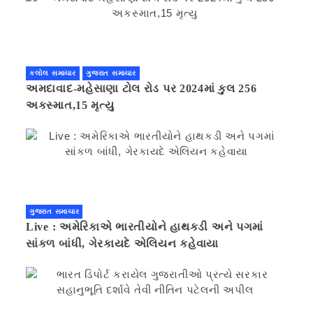
કલોલ સમાચાર
ગુજરાત સમાચાર
અમદાવાદ-મહેસાણા ટોલ રોડ પર 2024માં કુલ 256
અકસ્માત,15 મૃત્યુ
ગુજરાત સમાચાર
Live : અમેરિકાએ ભારતીયોને હાથકડી અને પગમાં
સાંકળ બાંધી, ગેરકાયદે એલિયન કહેવાયા