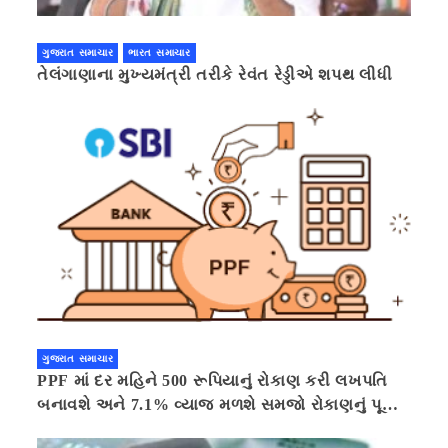
ગુજરાત સમાચાર
ભારત સમાચાર
તેલંગાણાના મુખ્યમંત્રી તરીકે રેવંત રેડ્ડીએ શપથ લીધી
ગુજરાત સમાચાર
PPF માં દર મહિને 500 રૂપિયાનું રોકાણ કરી લખપતિ
બનાવશે અને 7.1% વ્યાજ મળશે સમજો રોકાણનું પૂરું
ગણિત .નવી દિલ્હી 41 મિનીટ પહેલા.