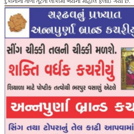
દુકાનોના તાળા તૂટતાં લોકોમાં ભયનો માહોલ ફેલાઈ ગયો છે.