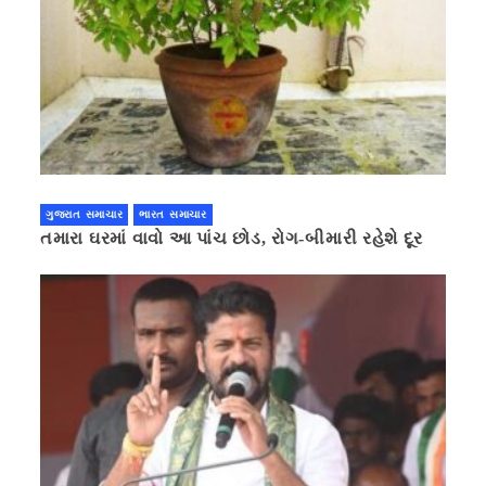
ગુજરાત સમાચાર
ભારત સમાચાર
તમારા ઘરમાં વાવો આ પાંચ છોડ, રોગ-બીમારી રહેશે દૂર