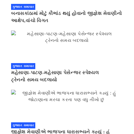
ગુજરાત સમાચાર
બનાસકાંઠામાં મોટું કૌભાંડ થયું હોવાનો જીજ્ઞેશ મેવાણીનો
આક્ષેપ,વાંચો વિગત
ગુજરાત સમાચાર
મહેસાણા-પાટણ-મહેસાણા પેસેન્જર સ્પેશ્યલ
ટ્રેનનો સમય બદલાયો
ગુજરાત સમાચાર
જીજ્ઞેશ મેવાણીએ ભાજપના ધારાસભ્યને કહ્યું : હું