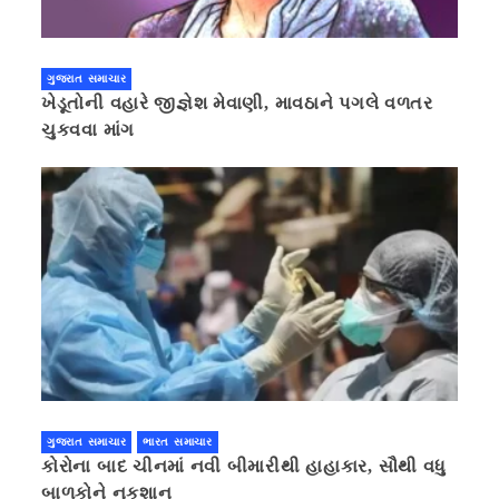
ગુજરાત સમાચાર
ખેડૂતોની વહારે જીજ્ઞેશ મેવાણી, માવઠાને પગલે વળતર
ચુકવવા માંગ
ગુજરાત સમાચાર
ભારત સમાચાર
કોરોના બાદ ચીનમાં નવી બીમારીથી હાહાકાર, સૌથી વધુ
બાળકોને નુકશાન