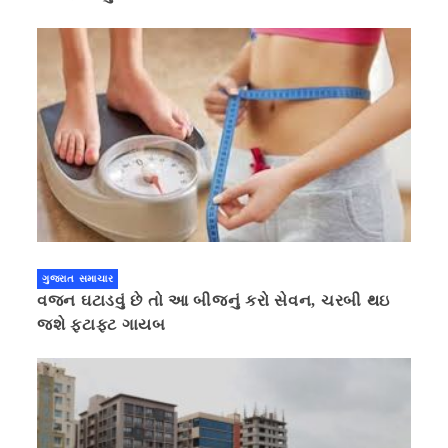
ગુજરાત સમાચાર
વજન ઘટાડવું છે તો આ બીજનું કરો સેવન, ચરબી થઇ
જશે ફટાફટ ગાયબ