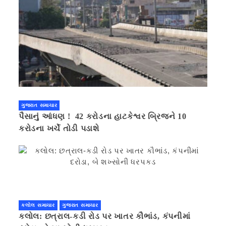
ગુજરાત સમાચાર
પૈસાનું આંધણ ! 42 કરોડના હાટકેશ્વર બ્રિજને 10
કરોડના ખર્ચે તોડી પડાશે
કલોલ સમાચાર
ગુજરાત સમાચાર
કલોલ: છત્રાલ-કડી રોડ પર ખાતર કૌભાંડ, કંપનીમાં