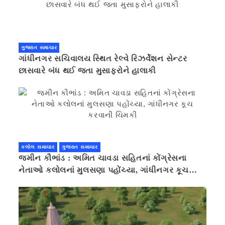
ગુજરાત સમાચાર
ગાંધીનગર સચિવાલય સ્થિત રેલ્વે રિઝર્વેશન સેન્ટર
છાસવારે બંધ થઈ જતા મુસાફરોને હાલાકી
કલોલ સમાચાર
ગુજરાત સમાચાર
જમીન કૌભાંડ : અમિત ચાવડા સહિતનાં કોંગ્રેસના
નેતાઓ કલોલનાં મુલસણા પહોંચ્યા, ગાંધીનગર કૂચ
કરવાની ચિમકી