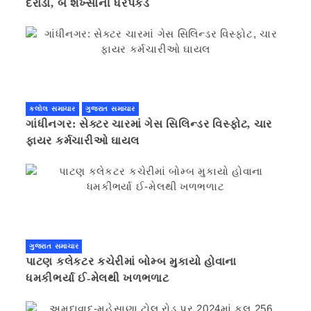
દરોડા, બે શખ્સોની ધરપકડ
કલોલ સમાચાર
ગુજરાત સમાચાર
ગાંધીનગર: સેક્ટર ચારમાં ગેસ સિલિન્ડર વિસ્ફોટ, ચાર
ફાયર કર્મચારીઓ ઘાયલ
ગુજરાત સમાચાર
પાટણ કલેકટર કચેરીમાં બોમ્બ મુકાયો હોવાના
ધમકીભર્યા ઈ-મેલથી ખળભળાટ