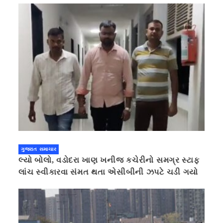
ગુજરાત સમાચાર
લ્યો બોલો, વડોદરા ખાણ ખનીજ કચેરીનો સમગ્ર સ્ટાફ
લાંચ સ્વીકારવા સંમત થતા એસીબીની ઝપટે ચડી ગયો