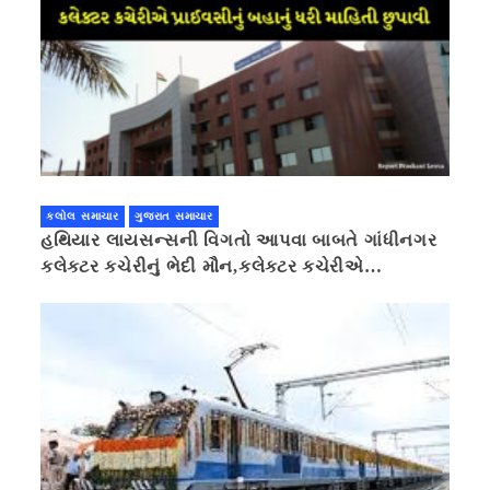
કલોલ સમાચાર
ગુજરાત સમાચાર
હથિયાર લાયસન્સની વિગતો આપવા બાબતે ગાંધીનગર
કલેક્ટર કચેરીનું ભેદી મૌન,કલેક્ટર કચેરીએ
પ્રાઈવસીનું બહાનું ધરી માહિતી છુપાવી