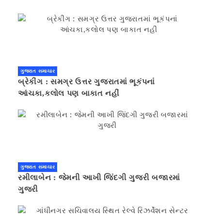
ગુજરાત સમાચાર
બ્રેકીંગ : સમગ્ર ઉત્તર ગુજરાતમાં ભૂકંપનાં
આંચકા,કલોલ પણ બાકાત નહીં
ગુજરાત સમાચાર
રમીલાબેન : જેમની આખી જિંદગી ગુજરી બજારમાં
ગુજરી