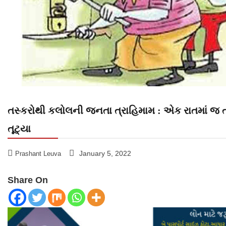
તસ્કરોથી કલોલની જનતા ત્રાહિમામ : એક રાતમાં જ 
તૂટ્યા
January 5, 2022
Prashant Leuva
Share On