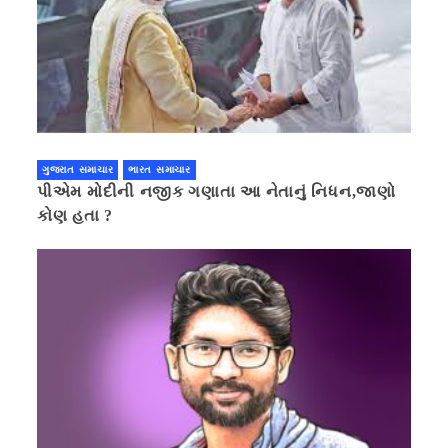
ગુજરાત સમાચાર
ભારત સમાચાર
પીએમ મોદીની નજીક ગણાતા આ નેતાનું નિધન,જાણો
કોણ હતા ?