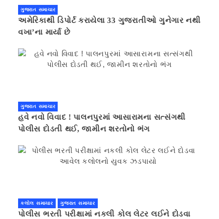
ગુજરાત સમાચાર
અમેરિકાથી ડિપોર્ટ કરાયેલા 33 ગુજરાતીઓ ગુનેગાર નથી
વખા’ના માર્યા છે
ગુજરાત સમાચાર
હવે નવો વિવાદ ! પાલનપુરમાં આસારામના સત્સંગથી
પોલીસ દોડતી થઈ, જામીન શરતોનો ભંગ
કલોલ સમાચાર
ગુજરાત સમાચાર
પોલીસ ભરતી પરીક્ષામાં નકલી કોલ લેટર લઈને દોડવા