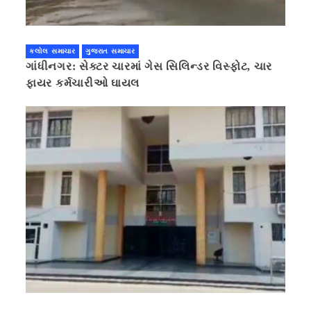
કલોલ સમાચાર
ગુજરાત સમાચાર
ગાંધીનગર: સેક્ટર ચારમાં ગેસ સિલિન્ડર વિસ્ફોટ, ચાર
ફાયર કર્મચારીઓ ઘાયલ