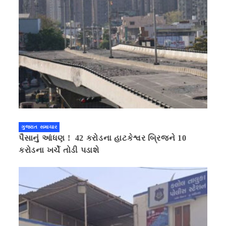
ગુજરાત સમાચાર
પૈસાનું આંધણ ! 42 કરોડના હાટકેશ્વર બ્રિજને 10
કરોડના ખર્ચે તોડી પડાશે