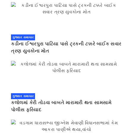
ગુજરાત સમાચાર
કડીના ઈશ્વરપુરા પાટિયા પાસે ટ્રકની ટક્કરે બાઈક સવાર
ત્રણ યુવકોના મોત
ગુજરાત સમાચાર
કલોલમાં કેરી તોડવા બાબતે મારામારી થતા સામસામે
પોલીસ ફરિયાદ