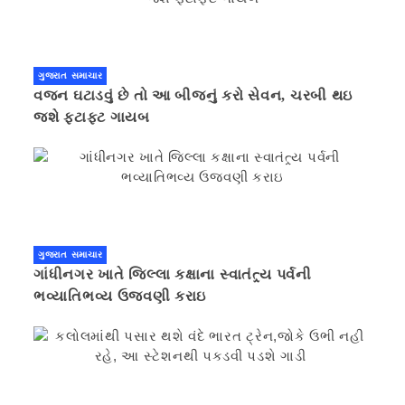
ગુજરાત સમાચાર
વજન ઘટાડવું છે તો આ બીજનું કરો સેવન, ચરબી થઇ
જશે ફટાફટ ગાયબ
ગુજરાત સમાચાર
ગાંધીનગર ખાતે જિલ્લા કક્ષાના સ્વાતંત્ર્ય પર્વની
ભવ્યાતિભવ્ય ઉજવણી કરાઇ