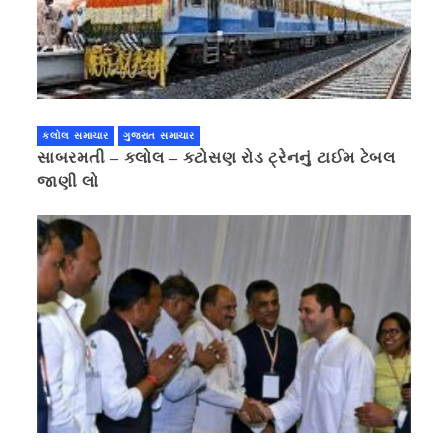
કલોલ સમાચાર
ગુજરાત સમાચાર
સાબરમતી – કલોલ – કટોસણ રોડ ટ્રેનનું ટાઈમ ટેબલ
જાણી લો