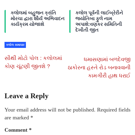
કલોલમાં બહુજન ક્રાંતિ
કલોલ પૂર્વની લાઈબ્રેરીને
મોરચા દ્વારા શૌર્ય અભિવાદન
જ્યોતિબા ફુલે નામ
કાર્યક્રમ યોજાશે
અપાશે:વણકર સમિતિની
દેખીતી જીત
કલોલ સમાચાર
સૌથી મોટો પોલ : કલોલમાં
ધમાસણામાં બળદેવજી
કોણ ચૂંટણી જીતશે ?
ઠાકોરના હસ્તે રોડ બનાવવાની
કામગીરી હાથ ધરાઈ
Leave a Reply
Your email address will not be published.
Required fields
are marked
*
Comment
*