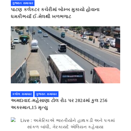
ગુજરાત સમાચાર
પાટણ કલેકટર કચેરીમાં બોમ્બ મુકાયો હોવાના
ધમકીભર્યા ઈ-મેલથી ખળભળાટ
કલોલ સમાચાર
ગુજરાત સમાચાર
અમદાવાદ-મહેસાણા ટોલ રોડ પર 2024માં કુલ 256
અકસ્માત,15 મૃત્યુ