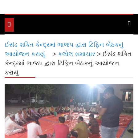
Toggle
navigation
ઈસંડ શક્તિ કેન્દ્રમાં ભાજપ દ્વારા ટિફિન બેઠકનું
આયોજન કરાયું
>
કલોલ સમાચાર
>
ઈસંડ શક્તિ
કેન્દ્રમાં ભાજપ દ્વારા ટિફિન બેઠકનું આયોજન
કરાયું