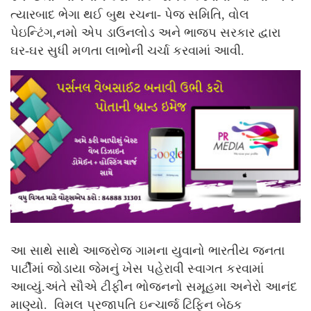
ત્યારબાદ ભેગા થઈ બુથ રચના- પેજ સમિતિ, વોલ
પેઇન્ટિંગ,નમો એપ ડાઉનલોડ અને ભાજપ સરકાર દ્વારા
ઘર-ઘર સુધી મળતા લાભોની ચર્ચા કરવામાં આવી.
આ સાથે સાથે આજરોજ ગામના યુવાનો ભારતીય જનતા
પાર્ટીમાં જોડાયા જેમનું ખેસ પહેરાવી સ્વાગત કરવામાં
આવ્યું.અંતે‌ સૌ‌એ ટીફીન ભોજનનો સમૂહમા અનેરો આનંદ
માણ્યો. વિમલ પ્રજાપતિ ઇન્ચાર્જ ટિફિન બેઠક