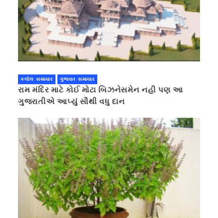
કલોલ સમાચાર
ગુજરાત સમાચાર
રામ મંદિર માટે કોઈ મોટા બિઝનેસમેન નહી પણ આ
ગુજરાતીએ આપ્યું સૌથી વધુ દાન