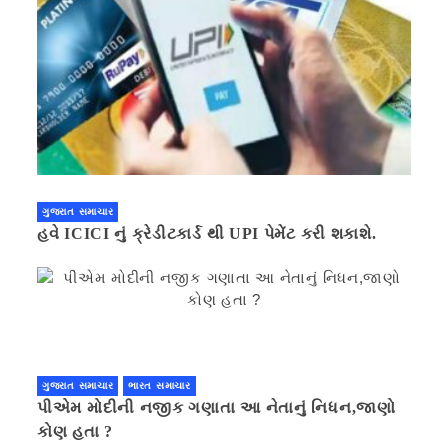
ગુજરાત સમાચાર
હવે ICICI નું ક્રેડીટકાર્ડ થી UPI પેમેંટ કરી શકાશે.
ગુજરાત સમાચાર
ભારત સમાચાર
પીએમ મોદીની નજીક ગણાતા આ નેતાનું નિધન,જાણો
કોણ હતા ?