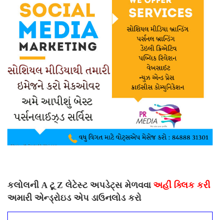
કલોલની A ટૂ Z લેટેસ્ટ અપડેટ્સ મેળવવા
અહીં ક્લિક કરી
અમારી એન્ડ્રોઇડ એપ ડાઉનલોડ કરો