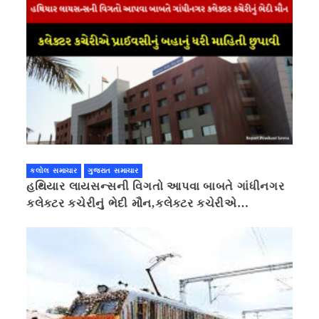
કલોલ સમાચાર
ગુજરાત સમાચાર
હથિયાર લાયસન્સની વિગતો આપવા બાબતે ગાંધીનગર
કલેક્ટર કચેરીનું ભેદી મૌન,કલેક્ટર કચેરીએ
પ્રાઈવસીનું બહાનું ધરી માહિતી છુપાવી