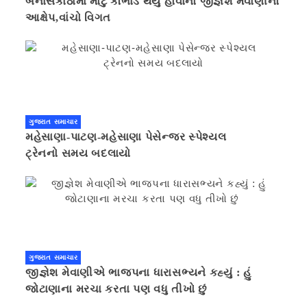
બનાસકાંઠામાં મોટું કૌભાંડ થયું હોવાનો જીજ્ઞેશ મેવાણીનો
આક્ષેપ,વાંચો વિગત
ગુજરાત સમાચાર
મહેસાણા-પાટણ-મહેસાણા પેસેન્જર સ્પેશ્યલ
ટ્રેનનો સમય બદલાયો
ગુજરાત સમાચાર
જીજ્ઞેશ મેવાણીએ ભાજપના ધારાસભ્યને કહ્યું : હું
જોટાણાના મરચા કરતા પણ વધુ તીખો છું