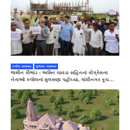
કલોલ સમાચાર
ગુજરાત સમાચાર
જમીન કૌભાંડ : અમિત ચાવડા સહિતનાં કોંગ્રેસના
નેતાઓ કલોલનાં મુલસણા પહોંચ્યા, ગાંધીનગર કૂચ
કરવાની ચિમકી