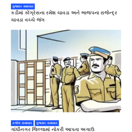
ગુજરાત સમાચાર
કડીમાં કોંગ્રેસના રમેશ ચાવડા અને ભાજપના રાજેન્દ્ર
ચાવડા વચ્ચે જંગ
કલોલ સમાચાર
ગુજરાત સમાચાર
ગાંધીનગર જિલ્લામાં નોકરી આપતા અગાઉ