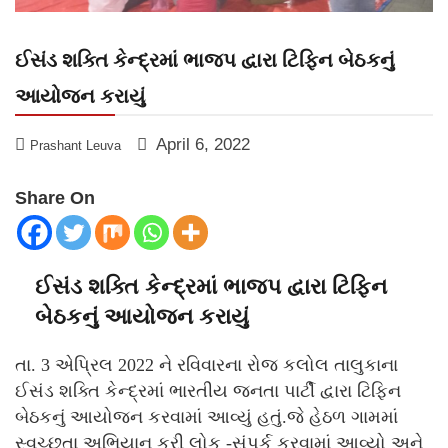
ઈસંડ શક્તિ કેન્દ્રમાં ભાજપ દ્વારા ટિફિન બેઠકનું
આયોજન કરાયું
April 6, 2022
Prashant Leuva
Share On
ઈસંડ શક્તિ કેન્દ્રમાં ભાજપ દ્વારા ટિફિન
બેઠકનું આયોજન કરાયું
તા. 3 એપ્રિલ 2022 ને રવિવારના રોજ કલોલ તાલુકાના
ઈસંડ શક્તિ કેન્દ્રમાં ભારતીય જનતા પાર્ટી દ્વારા ટિફિન
બેઠકનું આયોજન કરવામાં આવ્યું હતું.જે હેઠળ ગામમાં
સ્વચ્છતા અભિયાન કરી લોક -સંપર્ક કરવામાં આવ્યો અને