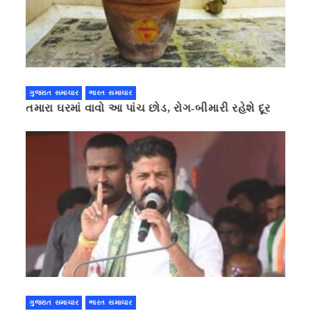
ગુજરાત સમાચાર
ભારત સમાચાર
તમારા ઘરમાં વાવો આ પાંચ છોડ, રોગ-બીમારી રહેશે દૂર
ગુજરાત સમાચાર
ભારત સમાચાર