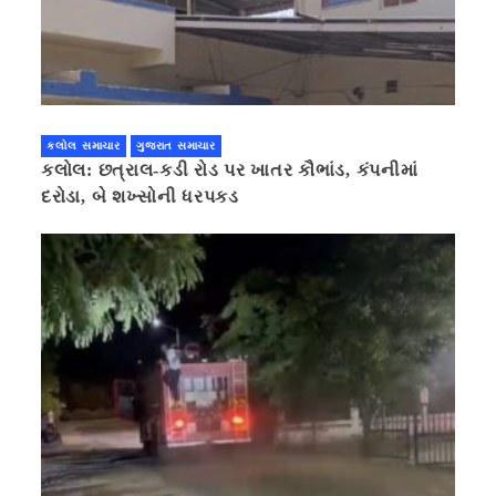
કલોલ સમાચાર
ગુજરાત સમાચાર
કલોલ: છત્રાલ-કડી રોડ પર ખાતર કૌભાંડ, કંપનીમાં
દરોડા, બે શખ્સોની ધરપકડ