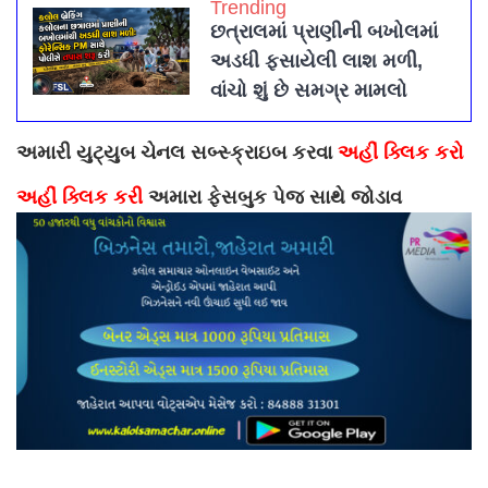
Trending
છત્રાલમાં પ્રાણીની બખોલમાં
અડધી ફસાયેલી લાશ મળી,
વાંચો શું છે સમગ્ર મામલો
અમારી યુટ્યુબ ચેનલ સબ્સ્ક્રાઇબ કરવા
અહીં ક્લિક કરો
અહીં ક્લિક કરી
અમારા ફેસબુક પેજ સાથે જોડાવ