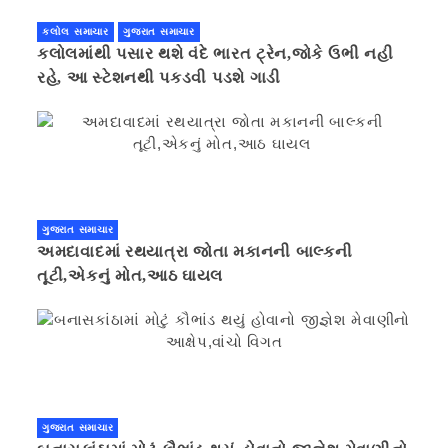
કલોલ સમાચાર
ગુજરાત સમાચાર
કલોલમાંથી પસાર થશે વંદે ભારત ટ્રેન,જોકે ઉભી નહી
રહે, આ સ્ટેશનથી પકડવી પડશે ગાડી
ગુજરાત સમાચાર
અમદાવાદમાં રથયાત્રા જોતા મકાનની બાલ્કની
તૂટી,એકનું મોત,આઠ ઘાયલ
ગુજરાત સમાચાર