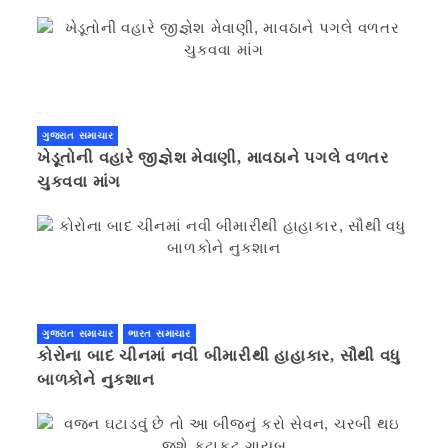
ગુજરાત સમાચાર
ખેડૂતોની વહારે જીજ્ઞેશ મેવાણી, માવઠાને પગલે વળતર
ચુકવવા માંગ
ગુજરાત સમાચાર
ભારત સમાચાર
કોરોના બાદ ચીનમાં નવી બીમારીથી હાહાકાર, સૌથી વધુ
બાળકોને નુકશાન