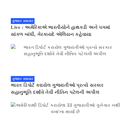
ગુજરાત સમાચાર
Live : અમેરિકાએ ભારતીયોને હાથકડી અને પગમાં
સાંકળ બાંધી, ગેરકાયદે એલિયન કહેવાયા
ગુજરાત સમાચાર
ભારત ડિપોર્ટ કરાયેલ ગુજરાતીઓ પ્રત્યે સરકાર
સહાનુભૂતિ દર્શાવે તેવી નીતિન પટેલની અપીલ