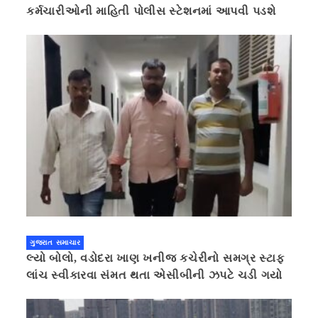
કર્મચારીઓની માહિતી પોલીસ સ્ટેશનમાં આપવી પડશે
ગુજરાત સમાચાર
લ્યો બોલો, વડોદરા ખાણ ખનીજ કચેરીનો સમગ્ર સ્ટાફ
લાંચ સ્વીકારવા સંમત થતા એસીબીની ઝપટે ચડી ગયો