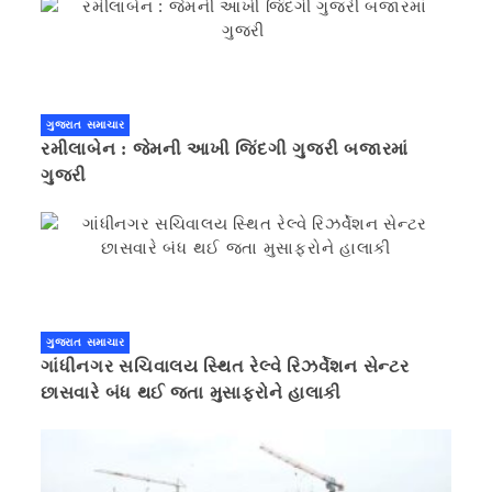
ગુજરાત સમાચાર
રમીલાબેન : જેમની આખી જિંદગી ગુજરી બજારમાં
ગુજરી
ગુજરાત સમાચાર
ગાંધીનગર સચિવાલય સ્થિત રેલ્વે રિઝર્વેશન સેન્ટર
છાસવારે બંધ થઈ જતા મુસાફરોને હાલાકી