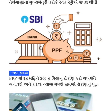
તેલંગાણાના મુખ્યમંત્રી તરીકે રેવંત રેડ્ડીએ શપથ લીધી
ગુજરાત સમાચાર
PPF માં દર મહિને 500 રૂપિયાનું રોકાણ કરી લખપતિ
બનાવશે અને 7.1% વ્યાજ મળશે સમજો રોકાણનું પૂરું
ગણિત .નવી દિલ્હી 41 મિનીટ પહેલા.