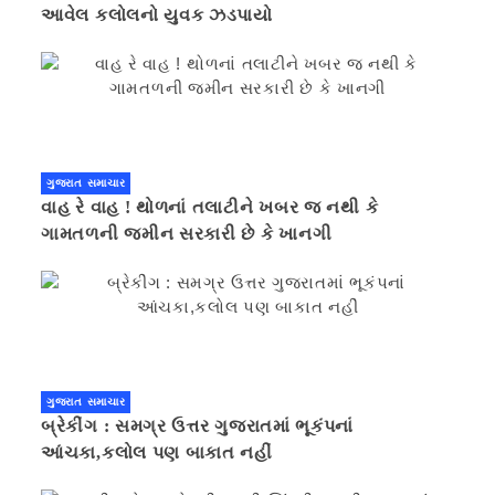
આવેલ કલોલનો યુવક ઝડપાયો
ગુજરાત સમાચાર
વાહ રે વાહ ! થોળનાં તલાટીને ખબર જ નથી કે
ગામતળની જમીન સરકારી છે કે ખાનગી
ગુજરાત સમાચાર
બ્રેકીંગ : સમગ્ર ઉત્તર ગુજરાતમાં ભૂકંપનાં
આંચકા,કલોલ પણ બાકાત નહીં