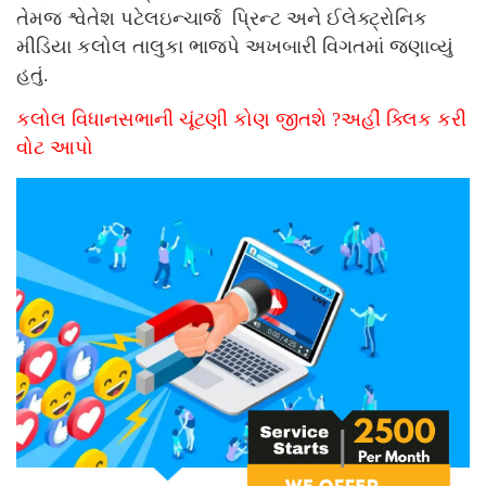
તેમજ શ્વેતેશ પટેલઇન્ચાર્જ પ્રિન્ટ અને ઈલેક્ટ્રોનિક
મીડિયા કલોલ તાલુકા ભાજપે અખબારી વિગતમાં જણાવ્યું
હતું.
કલોલ વિધાનસભાની ચૂંટણી કોણ જીતશે ?અહીં ક્લિક કરી
વોટ આપો