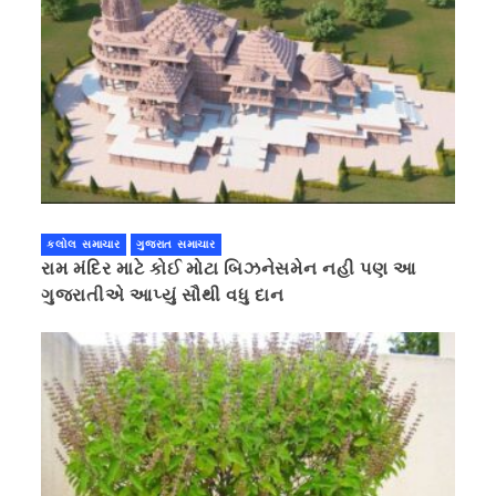
કલોલ સમાચાર
ગુજરાત સમાચાર
રામ મંદિર માટે કોઈ મોટા બિઝનેસમેન નહી પણ આ
ગુજરાતીએ આપ્યું સૌથી વધુ દાન