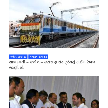
કલોલ સમાચાર
ગુજરાત સમાચાર
સાબરમતી – કલોલ – કટોસણ રોડ ટ્રેનનું ટાઈમ ટેબલ
જાણી લો