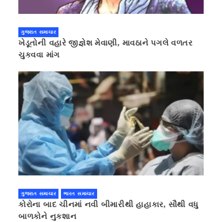
ગુજરાત સમાચાર
ખેડૂતોની વહારે જીજ્ઞેશ મેવાણી, માવઠાને પગલે વળતર
ચુકવવા માંગ
ગુજરાત સમાચાર
ભારત સમાચાર
કોરોના બાદ ચીનમાં નવી બીમારીથી હાહાકાર, સૌથી વધુ
બાળકોને નુકશાન