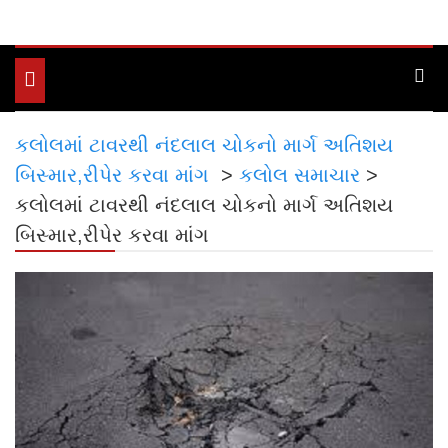
Toggle
navigation
કલોલમાં ટાવરથી નંદલાલ ચોકનો માર્ગ અતિશય
બિસ્માર,રીપેર કરવા માંગ
>
કલોલ સમાચાર
>
કલોલમાં ટાવરથી નંદલાલ ચોકનો માર્ગ અતિશય
બિસ્માર,રીપેર કરવા માંગ