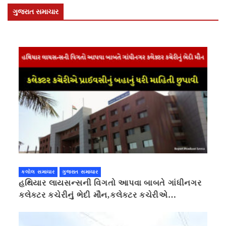
ગુજરાત સમાચાર
કલોલ સમાચાર
ગુજરાત સમાચાર
હથિયાર લાયસન્સની વિગતો આપવા બાબતે ગાંધીનગર
કલેક્ટર કચેરીનું ભેદી મૌન,કલેક્ટર કચેરીએ
પ્રાઈવસીનું બહાનું ધરી માહિતી છુપાવી