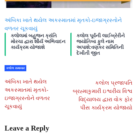
અંબિકા ખાતે થયેલ અકસ્માતમાં મૃતકો-ઇજાગ્રસ્તોને
વળતર ચૂકવાયું
કલોલમાં બહુજન ક્રાંતિ
કલોલ પૂર્વની લાઈબ્રેરીને
મોરચા દ્વારા શૌર્ય અભિવાદન
જ્યોતિબા ફુલે નામ
કાર્યક્રમ યોજાશે
અપાશે:વણકર સમિતિની
દેખીતી જીત
કલોલ સમાચાર
અંબિકા ખાતે થયેલ
કલોલ પ્રજાપતિ
અકસ્માતમાં મૃતકો-
બ્રહ્માકુમારી ઇશ્વરીય વિશ્વ
ઇજાગ્રસ્તોને વળતર
વિદ્યાલય દ્વારા વોક ફોર
ચૂકવાયું
પીસ કાર્યક્રમ યોજાયો
Leave a Reply