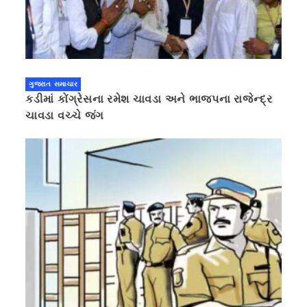
ગુજરાત સમાચાર
કડીમાં કોંગ્રેસના રમેશ ચાવડા અને ભાજપના રાજેન્દ્ર
ચાવડા વચ્ચે જંગ