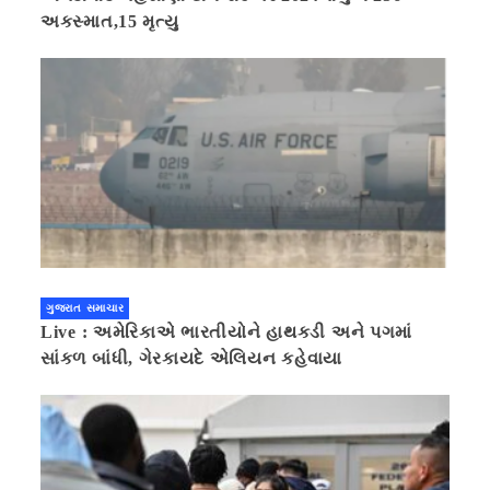
અકસ્માત,15 મૃત્યુ
ગુજરાત સમાચાર
Live : અમેરિકાએ ભારતીયોને હાથકડી અને પગમાં
સાંકળ બાંધી, ગેરકાયદે એલિયન કહેવાયા