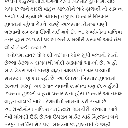
કલોલ શહેરના મોટાભાગના રસ્તા બિસ્માર હાલતમાં થઈ
ગયા છે જેને કારણે વાહન ચાલકોને ભારે હાલાકી નો સામનો
કરવો પડી રહ્યો છે. ચોમાસુ નજીક છે ત્યારે બિસ્માર
હાલતમાં રહેલા રોડને કારણે અકસ્માત તેમજ પાણી
ભરવાની સમસ્યા ઊભી થઈ શકે છે. આ સંજોગોમાં પાલિકા
તંત્ર દ્વારા ઝડપથી પગલા ભરી કામગીરી કરવામાં આવે તેમ
લોકો ઈચ્છી રહ્યા છે.
કલોલમાં ટાવર ચોક થી નંદલાલ ચોક સુધી જવાનો રસ્તો
છેલ્લા કેટલાય સમયથી ખોદી કાઢવામાં આવ્યો છે. અહીં
ખાડા ટેકરા અને કારણે વાહન ચાલકોને પંચર પડવાની
સમસ્યા પણ થઈ રહી છે. આ ઉપરાંત બિસ્માર હાલતમાં
રસ્તાને કારણે અકસ્માત થવાની શક્યતા પણ છે.અહીંથી
દિવસના હજારો વાહનો પસાર થતા હોય છે ત્યારે આ તમામ
વાહન ચાલકો ભારે પરેશાનીનો સામનો કરી રહ્યા છે.
આ સંજોગોમાં પાલિકા તંત્ર દ્વારા કામગીરી કરવામાં આવે
તેવી માંગણી ઉઠી છે.આ ઉપરાંત માર્કેટ યાર્ડ બ્રિજના બંને
તરફના સર્વિસ રોડ પણ ખખડતા જ હાલતમાં છે અહીં