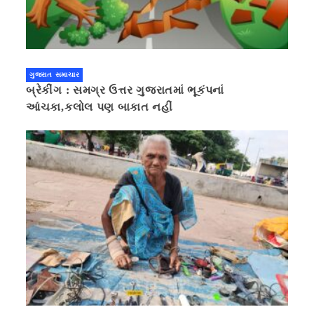
ગુજરાત સમાચાર
બ્રેકીંગ : સમગ્ર ઉત્તર ગુજરાતમાં ભૂકંપનાં
આંચકા,કલોલ પણ બાકાત નહીં