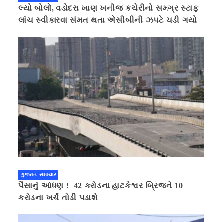
લ્યો બોલો, વડોદરા ખાણ ખનીજ કચેરીનો સમગ્ર સ્ટાફ
લાંચ સ્વીકારવા સંમત થતા એસીબીની ઝપટે ચડી ગયો
ગુજરાત સમાચાર
પૈસાનું આંધણ ! 42 કરોડના હાટકેશ્વર બ્રિજને 10
કરોડના ખર્ચે તોડી પડાશે