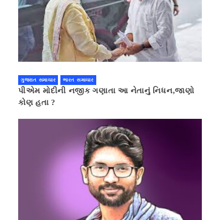
ગુજરાત સમાચાર
ભારત સમાચાર
પીએમ મોદીની નજીક ગણાતા આ નેતાનું નિધન,જાણો
કોણ હતા ?