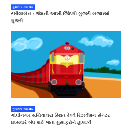
ગુજરાત સમાચાર
રમીલાબેન : જેમની આખી જિંદગી ગુજરી બજારમાં
ગુજરી
ગુજરાત સમાચાર
ગાંધીનગર સચિવાલય સ્થિત રેલ્વે રિઝર્વેશન સેન્ટર
છાસવારે બંધ થઈ જતા મુસાફરોને હાલાકી