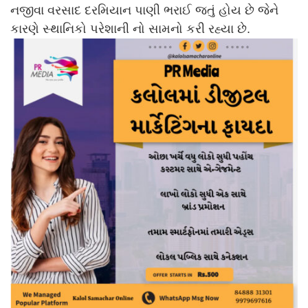
નજીવા વરસાદ દરમિયાન પાણી ભરાઈ જતું હોય છે જેને
કારણે સ્થાનિકો પરેશાની નો સામનો કરી રહ્યા છે.