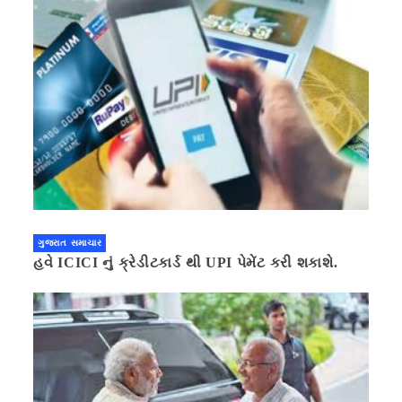
ગુજરાત સમાચાર
હવે ICICI નું ક્રેડીટકાર્ડ થી UPI પેમેંટ કરી શકાશે.