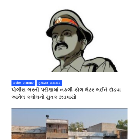
કલોલ સમાચાર
ગુજરાત સમાચાર
પોલીસ ભરતી પરીક્ષામાં નકલી કોલ લેટર લઈને દોડવા
આવેલ કલોલનો યુવક ઝડપાયો