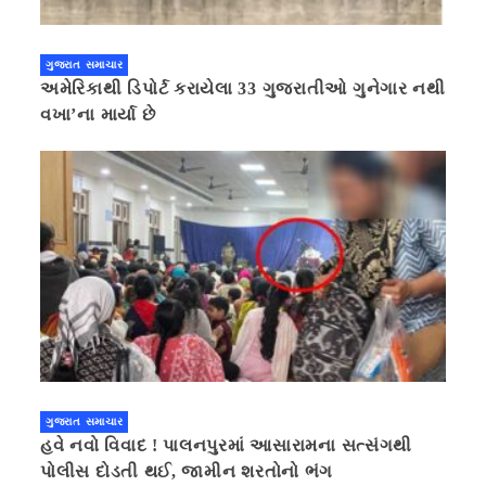
ગુજરાત સમાચાર
અમેરિકાથી ડિપોર્ટ કરાયેલા 33 ગુજરાતીઓ ગુનેગાર નથી
વખા’ના માર્યા છે
ગુજરાત સમાચાર
હવે નવો વિવાદ ! પાલનપુરમાં આસારામના સત્સંગથી
પોલીસ દોડતી થઈ, જામીન શરતોનો ભંગ