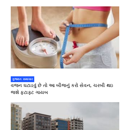
ગુજરાત સમાચાર
વજન ઘટાડવું છે તો આ બીજનું કરો સેવન, ચરબી થઇ
જશે ફટાફટ ગાયબ