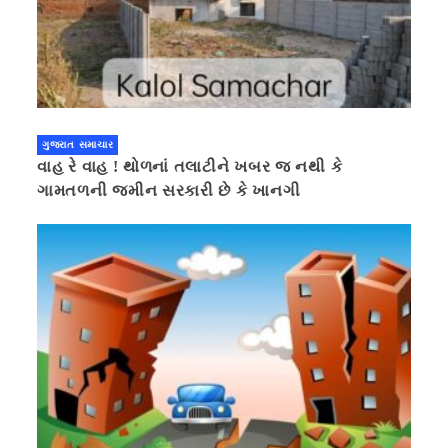
ગુજરાત સમાચાર
વાહ રે વાહ ! થોળનાં તલાટીને ખબર જ નથી કે
ગામતળની જમીન સરકારી છે કે ખાનગી