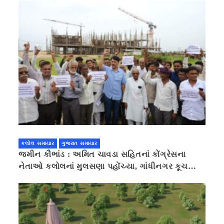
કલોલ સમાચાર
ગુજરાત સમાચાર
જમીન કૌભાંડ : અમિત ચાવડા સહિતનાં કોંગ્રેસના
નેતાઓ કલોલનાં મુલસણા પહોંચ્યા, ગાંધીનગર કૂચ
કરવાની ચિમકી