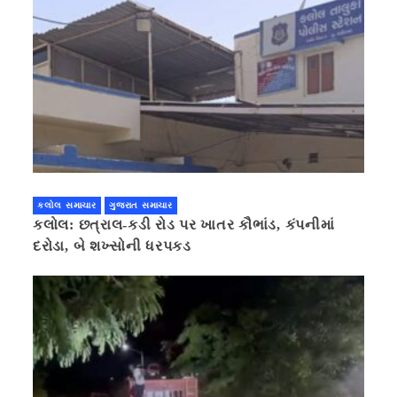
કલોલ સમાચાર
ગુજરાત સમાચાર
કલોલ: છત્રાલ-કડી રોડ પર ખાતર કૌભાંડ, કંપનીમાં
દરોડા, બે શખ્સોની ધરપકડ