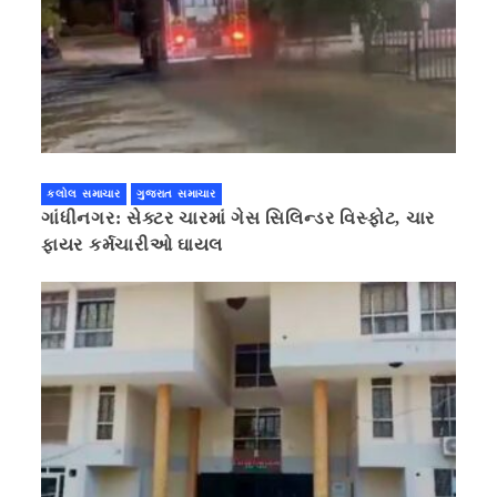
કલોલ સમાચાર
ગુજરાત સમાચાર
ગાંધીનગર: સેક્ટર ચારમાં ગેસ સિલિન્ડર વિસ્ફોટ, ચાર
ફાયર કર્મચારીઓ ઘાયલ