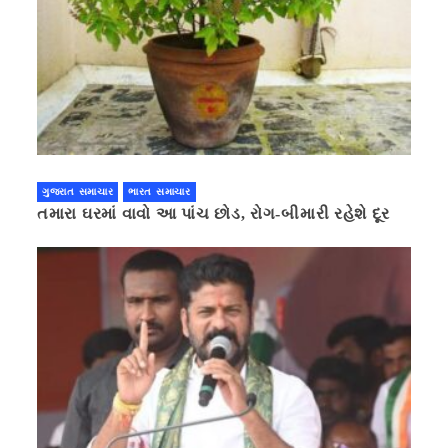
ગુજરાત સમાચાર
ભારત સમાચાર
તમારા ઘરમાં વાવો આ પાંચ છોડ, રોગ-બીમારી રહેશે દૂર