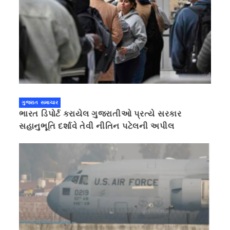
ગુજરાત સમાચાર
ભારત ડિપોર્ટ કરાયેલ ગુજરાતીઓ પ્રત્યે સરકાર
સહાનુભૂતિ દર્શાવે તેવી નીતિન પટેલની અપીલ