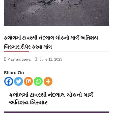
કલોલમાં ટાવરથી નંદલાલ ચોકનો માર્ગ અતિશય
બિસ્માર,રીપેર કરવા માંગ
June 11, 2023
Prashant Leuva
Share On
કલોલમાં ટાવરથી નંદલાલ ચોકનો માર્ગ
અતિશય બિસ્માર