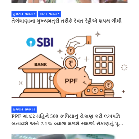
ગુજરાત સમાચાર
ભારત સમાચાર
તેલંગાણાના મુખ્યમંત્રી તરીકે રેવંત રેડ્ડીએ શપથ લીધી
ગુજરાત સમાચાર
PPF માં દર મહિને 500 રૂપિયાનું રોકાણ કરી લખપતિ
બનાવશે અને 7.1% વ્યાજ મળશે સમજો રોકાણનું પૂરું
ગણિત .નવી દિલ્હી 41 મિનીટ પહેલા.