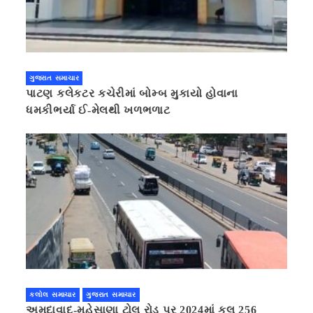
ગુજરાત સમાચાર
પાટણ કલેકટર કચેરીમાં બોમ્બ મુકાયો હોવાના
ધમકીભર્યા ઈ-મેલથી ખળભળાટ
કલોલ સમાચાર
ગુજરાત સમાચાર
અમદાવાદ-મહેસાણા ટોલ રોડ પર 2024માં કુલ 256