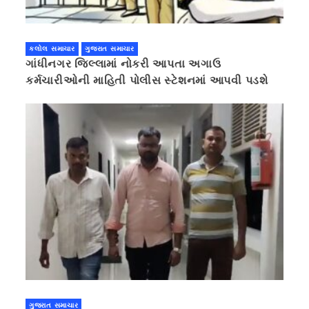
કલોલ સમાચાર
ગુજરાત સમાચાર
ગાંધીનગર જિલ્લામાં નોકરી આપતા અગાઉ
કર્મચારીઓની માહિતી પોલીસ સ્ટેશનમાં આપવી પડશે
ગુજરાત સમાચાર