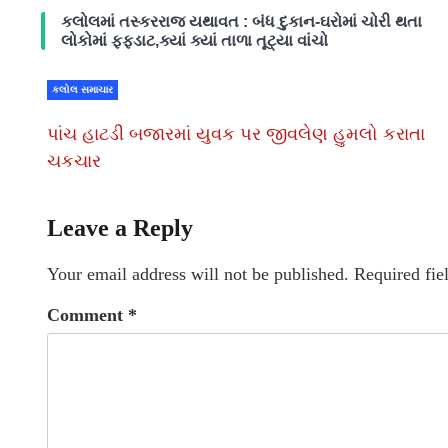
કલોલમાં તસ્કરરાજ યથાવત : બંધ દુકાન-ઘરોમાં ચોરી થતા
લોકોમાં ફફડાટ,ક્યાં ક્યાં તાળા તૂટ્યા વાંચો
કલોલ સમાચાર
પાંચ હાટડી બજારમાં યુવક પર જીવલેણ હુમલો કરાતા
ચકચાર
Leave a Reply
Your email address will not be published.
Required fie
Comment
*