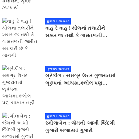
ગુજરાત સમાચાર
વાહ રે વાહ ! થોળનાં તલાટીને
ખબર જ નથી કે ગામતળની
જમીન સરકારી છે કે ખાનગી
ગુજરાત સમાચાર
બ્રેકીંગ : સમગ્ર ઉત્તર ગુજરાતમાં
ભૂકંપનાં આંચકા,કલોલ પણ
બાકાત નહીં
ગુજરાત સમાચાર
રમીલાબેન : જેમની આખી જિંદગી
ગુજરી બજારમાં ગુજરી