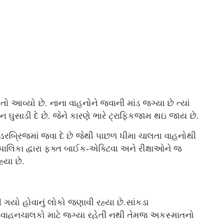
 આવ્યો છે. નાના વાહનોને જવાની માંડ જગ્યા છે ત્યાં
ઘુસાડી દે છે. જેને કારણે ભારે ટ્રાફિકજામ થઇ જાય છે.
બ્રિજમાં જવા દે છે જેથી પાછળ ધીમા ચાલતા વાહનોથી
લિકા દ્વારા ફક્ત બાઈક-એક્ટિવા અને રીક્ષાઓને જ
્યા છે.
યો હોવાનું લોકો જણાવી રહ્યા છે.સાંકડા
 વાહનચાલકો માટે જગ્યા રહેતી નથી તેમજ અકસ્માતનો