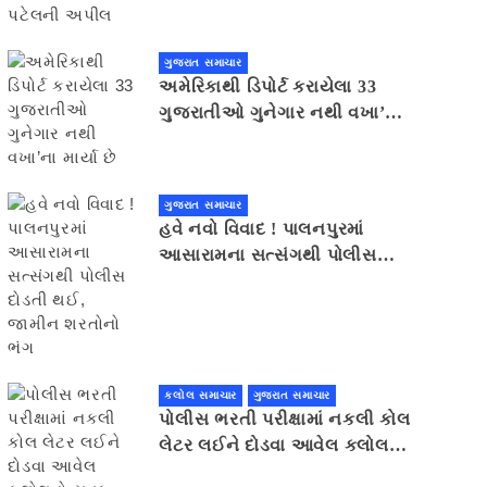
ગુજરાત સમાચાર
અમેરિકાથી ડિપોર્ટ કરાયેલા 33
ગુજરાતીઓ ગુનેગાર નથી વખા’ના
માર્યા છે
ગુજરાત સમાચાર
હવે નવો વિવાદ ! પાલનપુરમાં
આસારામના સત્સંગથી પોલીસ
દોડતી થઈ, જામીન શરતોનો ભંગ
કલોલ સમાચાર
ગુજરાત સમાચાર
પોલીસ ભરતી પરીક્ષામાં નકલી કોલ
લેટર લઈને દોડવા આવેલ કલોલનો
યુવક ઝડપાયો