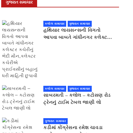
ગુજરાત સમાચાર
કલોલ સમાચાર
ગુજરાત સમાચાર
હથિયાર લાયસન્સની વિગતો
આપવા બાબતે ગાંધીનગર કલેક્ટર
કચેરીનું ભેદી મૌન,કલેક્ટર
કચેરીએ પ્રાઈવસીનું બહાનું ધરી
માહિતી છુપાવી
કલોલ સમાચાર
ગુજરાત સમાચાર
સાબરમતી – કલોલ – કટોસણ રોડ
ટ્રેનનું ટાઈમ ટેબલ જાણી લો
ગુજરાત સમાચાર
કડીમાં કોંગ્રેસના રમેશ ચાવડા