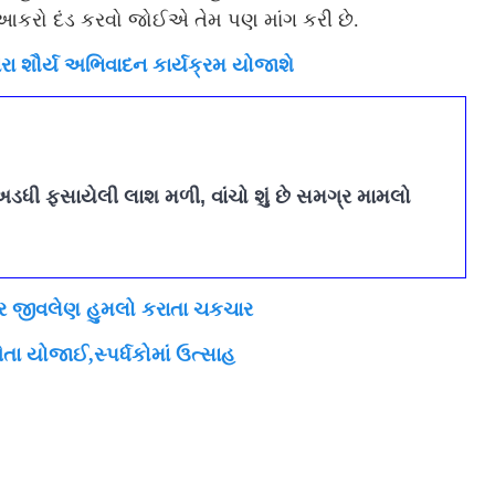
 આકરો દંડ કરવો જોઈએ તેમ પણ માંગ કરી છે.
ારા શૌર્ય અભિવાદન કાર્યક્રમ યોજાશે
અડધી ફસાયેલી લાશ મળી, વાંચો શું છે સમગ્ર મામલો
પર જીવલેણ હુમલો કરાતા ચકચાર
તા યોજાઈ,સ્પર્ધકોમાં ઉત્સાહ