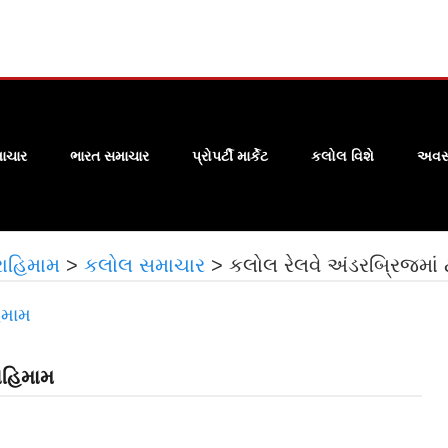
ાચાર
ભારત સમાચાર
પ્રોપર્ટી માર્કેટ
કલોલ વિશે
અવસા
રાહિમામ
>
કલોલ સમાચાર
>
કલોલ રેલવે અંડરબ્રિજમાં ટ
રાહિમામ