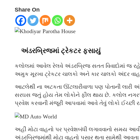
Share On
અંડરબ્રિજમાં ટ્રેકટર ફસાયું
કલોલમાં આવેલ રેલવે અંડરબ્રિજ સતત વિવાદોમાં જ રહેતો
અમુક મૂરખા ટ્રેકટર ચાલકો અને કાર ચાલકો અંદર વાહન 
આટલેથી ના અટકતા ઊંટલારીવાળા પણ પોતાની લારી અંડર
સરઘસ જતું હોય તેમ લોકોને ફીલ થાય છે. કલોલ નગરપા
પ્રવેશ કરવાની મંજૂરી આપવામાં આવે તેવું લોકો ઈચ્છી રહ
અહીં મોટા વાહનો પર પ્રવેશબંધી લગાવવાનો સમય આવી ગ
અંડરબ્રિજમાંથી મોટા વાહનો પસાર થતા સામેથી આવતા