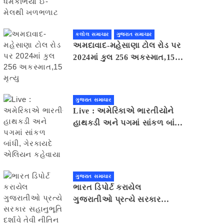
મેલથી ખળભળાટ
કલોલ સમાચાર
ગુજરાત સમાચાર
અમદાવાદ-મહેસાણા ટોલ રોડ પર
2024માં કુલ 256 અકસ્માત,15
મૃત્યુ
ગુજરાત સમાચાર
Live : અમેરિકાએ ભારતીયોને
હાથકડી અને પગમાં સાંકળ બાંધી,
ગેરકાયદે એલિયન કહેવાયા
ગુજરાત સમાચાર
ભારત ડિપોર્ટ કરાયેલ
ગુજરાતીઓ પ્રત્યે સરકાર
સહાનુભૂતિ દર્શાવે તેવી નીતિન
પટેલની અપીલ