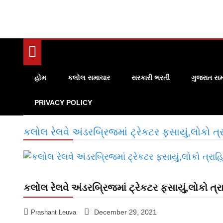
હોમ
કલોલ સમાચાર
સરકારી ભરતી
ગુજરાત સમ
PRIVACY POLICY
કલોલ રેલવે અંડરબ્રિજમાં ટ્રેકટર ફસાયું,લોકો ત્
કલોલ રેલવે અંડરબ્રિજમાં ટ્રેકટર ફસાયું,લોકો ત્
December 29, 2021
Prashant Leuva