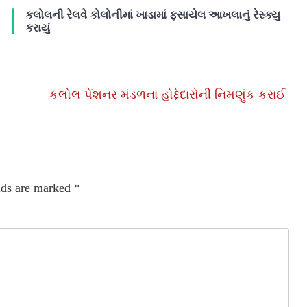
કલોલની રેલવે કોલોનીમાં ખાડામાં ફસાયેલ આખલાનું રેસ્ક્યુ
કરાયું
કલોલ પેંશનર મંડળના હોદ્દેદારોની નિમણુંક કરાઈ
lds are marked
*