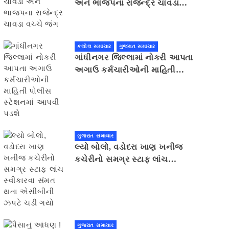
અને ભાજપના રાજેન્દ્ર ચાવડા
વચ્ચે જંગ
કલોલ સમાચાર
ગુજરાત સમાચાર
ગાંધીનગર જિલ્લામાં નોકરી આપતા
અગાઉ કર્મચારીઓની માહિતી
પોલીસ સ્ટેશનમાં આપવી પડશે
ગુજરાત સમાચાર
લ્યો બોલો, વડોદરા ખાણ ખનીજ
કચેરીનો સમગ્ર સ્ટાફ લાંચ
સ્વીકારવા સંમત થતા એસીબીની
ઝપટે ચડી ગયો
ગુજરાત સમાચાર