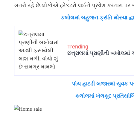
ખતરો રહે છે.લોકોએ ટ્રેકટરો લઈને પ્રવેશ કરનારા પર
કલોલમાં બહુજન ક્રાંતિ મોરચા દ્વ
Trending
છત્રાલમાં પ્રાણીની બખોલમાં 
પાંચ હાટડી બજારમાં યુવક 
કલોલમાં ખેલકૂદ પ્રતિયોગિ