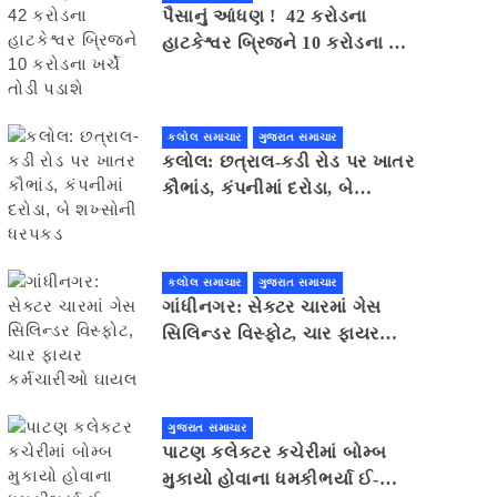
પૈસાનું આંધણ ! 42 કરોડના
હાટકેશ્વર બ્રિજને 10 કરોડના ખર્ચે
તોડી પડાશે
કલોલ સમાચાર
ગુજરાત સમાચાર
કલોલ: છત્રાલ-કડી રોડ પર ખાતર
કૌભાંડ, કંપનીમાં દરોડા, બે
શખ્સોની ધરપકડ
કલોલ સમાચાર
ગુજરાત સમાચાર
ગાંધીનગર: સેક્ટર ચારમાં ગેસ
સિલિન્ડર વિસ્ફોટ, ચાર ફાયર
કર્મચારીઓ ઘાયલ
ગુજરાત સમાચાર
પાટણ કલેકટર કચેરીમાં બોમ્બ
મુકાયો હોવાના ધમકીભર્યા ઈ-