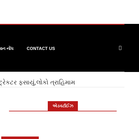
ન નોંધ
CONTACT US
્રેકટર ફસાયું,લોકો ત્રાહિમામ
એડવર્ટાઈઝ