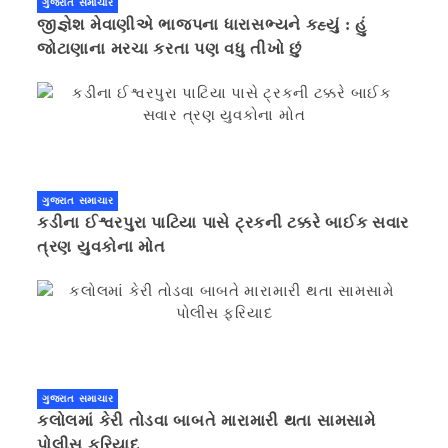
ગુજરાત સમાચાર
જીજ્ઞેશ મેવાણીએ ભાજપના ધારાસભ્યને કહ્યું : હું
જોટાણાના મરચા કરતા પણ વધુ તીખો છું
ગુજરાત સમાચાર
કડીના ઈશ્વરપુરા પાટિયા પાસે ટ્રકની ટક્કરે બાઈક સવાર
ત્રણ યુવકોના મોત
ગુજરાત સમાચાર
કલોલમાં કેરી તોડવા બાબતે મારામારી થતા સામસામે
પોલીસ ફરિયાદ