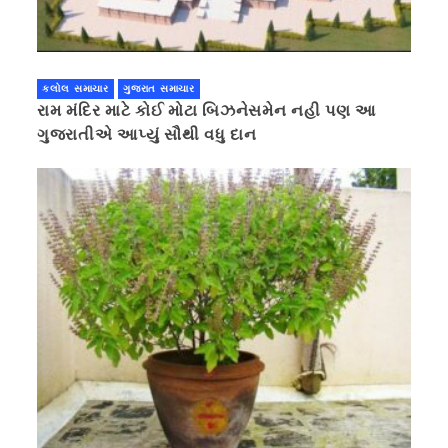
કલોલ સમાચાર
ગુજરાત સમાચાર
રામ મંદિર માટે કોઈ મોટા બિઝનેસમેન નહી પણ આ
ગુજરાતીએ આપ્યું સૌથી વધુ દાન