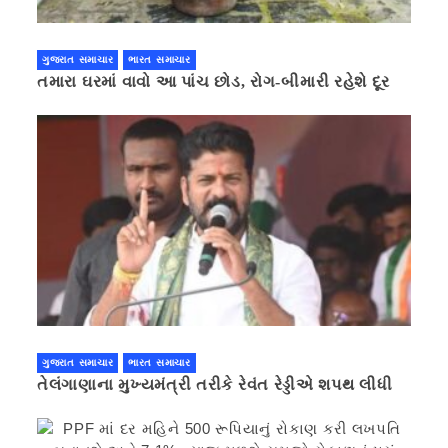
ગુજરાત સમાચાર
ભારત સમાચાર
તમારા ઘરમાં વાવો આ પાંચ છોડ, રોગ-બીમારી રહેશે દૂર
ગુજરાત સમાચાર
ભારત સમાચાર
તેલંગાણાના મુખ્યમંત્રી તરીકે રેવંત રેડ્ડીએ શપથ લીધી