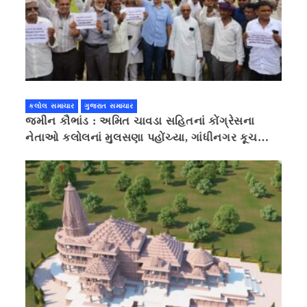
કલોલ સમાચાર
ગુજરાત સમાચાર
જમીન કૌભાંડ : અમિત ચાવડા સહિતનાં કોંગ્રેસના
નેતાઓ કલોલનાં મુલસણા પહોંચ્યા, ગાંધીનગર કૂચ
કરવાની ચિમકી