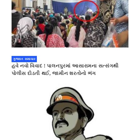
ગુજરાત સમાચાર
હવે નવો વિવાદ ! પાલનપુરમાં આસારામના સત્સંગથી
પોલીસ દોડતી થઈ, જામીન શરતોનો ભંગ