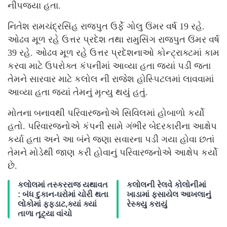
નીપજ્યા હતા.
નિતેશ રામચંદ્રસિંહ રાજપુત ઉર્ફે ગોલુ ઉંમર વર્ષ 19 રહે.
ઓઢવ મૂળ રહે ઉત્તર પ્રદેશ તથા રામુસિંગ રાજપુત ઉંમર વર્ષ
39 રહે. ઓઢવ મૂળ રહે ઉત્તર પ્રદેશનાઓ કોન્ટ્રાક્ટમાં કામ
કરવા માટે ઉપરોક્ત કંપનીમાં આવ્યા હતા જ્યાં પડી જતા
તેમને સારવાર માટે કલોલ ની રાજેશ હોસ્પિટલમાં લાવવામાં
આવ્યા હતા જ્યાં તેમનું મૃત્યુ થયું હતું.
મોતના બનાવથી પરિવારજનોએ સિવિલમાં હોબાળો કર્યો
હતો. પરિવારજનોએ કંપની સામે ગંભીર બેદરકારીના આક્ષેપ
કર્યા હતા અને આ બંને જણા સવારના પડી ગયા હોવા છતાં
તેમને મોડેથી જાણ કરી હોવાનું પરિવારજનોએ આક્ષેપ કર્યો
છે.
કલોલમાં તસ્કરરાજ યથાવત
કલોલની રેલવે કોલોનીમાં
: બંધ દુકાન-ઘરોમાં ચોરી થતા
ખાડામાં ફસાયેલ આખલાનું
લોકોમાં ફફડાટ,ક્યાં ક્યાં
રેસ્ક્યુ કરાયું
તાળા તૂટ્યા વાંચો