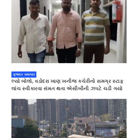
ગુજરાત સમાચાર
લ્યો બોલો, વડોદરા ખાણ ખનીજ કચેરીનો સમગ્ર સ્ટાફ
લાંચ સ્વીકારવા સંમત થતા એસીબીની ઝપટે ચડી ગયો