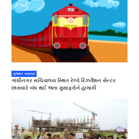
ગુજરાત સમાચાર
ગાંધીનગર સચિવાલય સ્થિત રેલ્વે રિઝર્વેશન સેન્ટર
છાસવારે બંધ થઈ જતા મુસાફરોને હાલાકી