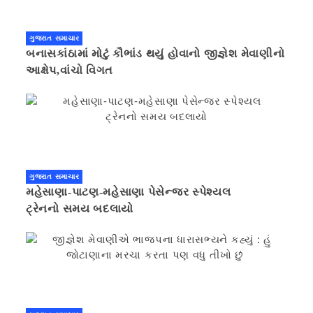
ગુજરાત સમાચાર
બનાસકાંઠામાં મોટું કૌભાંડ થયું હોવાનો જીજ્ઞેશ મેવાણીનો
આક્ષેપ,વાંચો વિગત
ગુજરાત સમાચાર
મહેસાણા-પાટણ-મહેસાણા પેસેન્જર સ્પેશ્યલ
ટ્રેનનો સમય બદલાયો