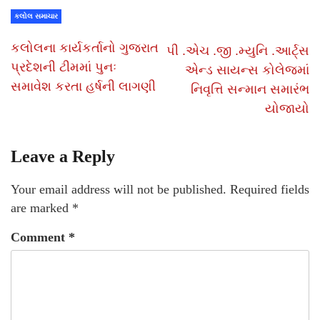
કલોલ સમાચાર
કલોલના કાર્યકર્તાનો ગુજરાત
પી .એચ .જી .મ્યુનિ .આર્ટ્સ
પ્રદેશની ટીમમાં પુનઃ
એન્ડ સાયન્સ કોલેજમાં
સમાવેશ કરતા હર્ષની લાગણી
નિવૃત્તિ સન્માન સમારંભ
યોજાયો
Leave a Reply
Your email address will not be published.
Required fields
are marked
*
Comment
*