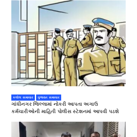
કલોલ સમાચાર
ગુજરાત સમાચાર
ગાંધીનગર જિલ્લામાં નોકરી આપતા અગાઉ
કર્મચારીઓની માહિતી પોલીસ સ્ટેશનમાં આપવી પડશે