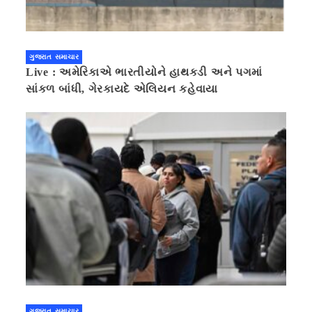
ગુજરાત સમાચાર
Live : અમેરિકાએ ભારતીયોને હાથકડી અને પગમાં
સાંકળ બાંધી, ગેરકાયદે એલિયન કહેવાયા
ગુજરાત સમાચાર