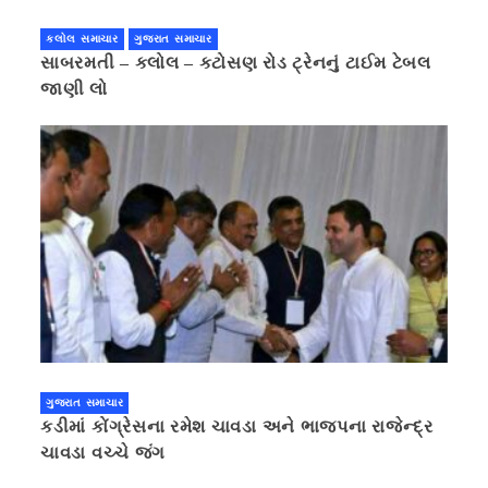
કલોલ સમાચાર
ગુજરાત સમાચાર
સાબરમતી – કલોલ – કટોસણ રોડ ટ્રેનનું ટાઈમ ટેબલ
જાણી લો
ગુજરાત સમાચાર
કડીમાં કોંગ્રેસના રમેશ ચાવડા અને ભાજપના રાજેન્દ્ર
ચાવડા વચ્ચે જંગ