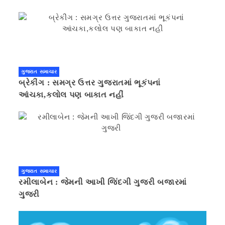
ગુજરાત સમાચાર
બ્રેકીંગ : સમગ્ર ઉત્તર ગુજરાતમાં ભૂકંપનાં
આંચકા,કલોલ પણ બાકાત નહીં
ગુજરાત સમાચાર
રમીલાબેન : જેમની આખી જિંદગી ગુજરી બજારમાં
ગુજરી