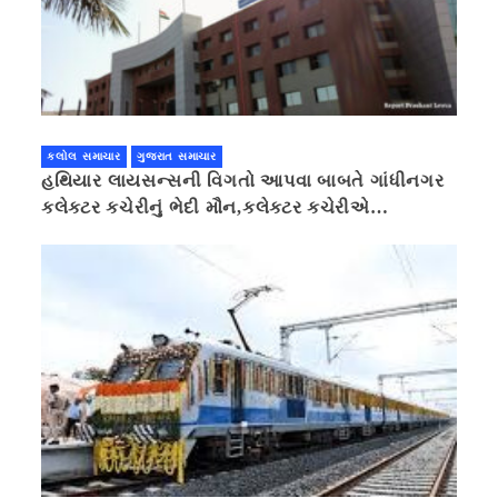
કલોલ સમાચાર
ગુજરાત સમાચાર
હથિયાર લાયસન્સની વિગતો આપવા બાબતે ગાંધીનગર
કલેક્ટર કચેરીનું ભેદી મૌન,કલેક્ટર કચેરીએ
પ્રાઈવસીનું બહાનું ધરી માહિતી છુપાવી