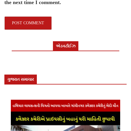
the next time I comment.
એડવર્ટાઈઝ
ગુજરાત સમાચાર