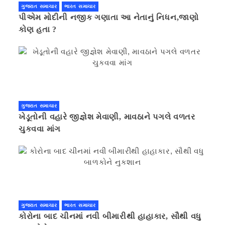
ગુજરાત સમાચાર
ભારત સમાચાર
પીએમ મોદીની નજીક ગણાતા આ નેતાનું નિધન,જાણો
કોણ હતા ?
ગુજરાત સમાચાર
ખેડૂતોની વહારે જીજ્ઞેશ મેવાણી, માવઠાને પગલે વળતર
ચુકવવા માંગ
ગુજરાત સમાચાર
ભારત સમાચાર
કોરોના બાદ ચીનમાં નવી બીમારીથી હાહાકાર, સૌથી વધુ