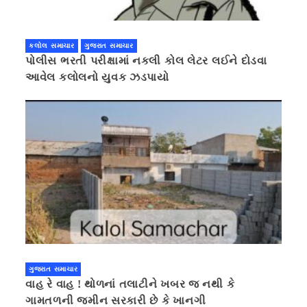
કલોલ સમાચાર
ગુજરાત સમાચાર
પોલીસ ભરતી પરીક્ષામાં નકલી કોલ લેટર લઈને દોડવા
આવેલ કલોલનો યુવક ઝડપાયો
ગુજરાત સમાચાર
વાહ રે વાહ ! થોળનાં તલાટીને ખબર જ નથી કે
ગામતળની જમીન સરકારી છે કે ખાનગી