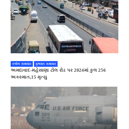
કલોલ સમાચાર
ગુજરાત સમાચાર
અમદાવાદ-મહેસાણા ટોલ રોડ પર 2024માં કુલ 256
અકસ્માત,15 મૃત્યુ