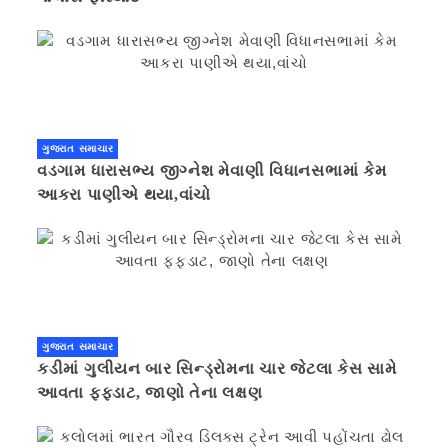
ગુજરાત સમાચાર
વડગામ ધારાસભ્ય જીગ્નેશ મેવાણી વિધાનસભામાં કેમ
આકરા પાણીએ થયા,વાંચો
ગુજરાત સમાચાર
કડીમાં ગુલીયન બાર સિન્ડ્રોમના ચાર જેટલા કેસ સામે
આવતા ફફડાટ, જાણો તેના લક્ષણ