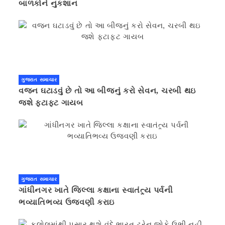
બાળકોને નુકશાન
ગુજરાત સમાચાર
વજન ઘટાડવું છે તો આ બીજનું કરો સેવન, ચરબી થઇ
જશે ફટાફટ ગાયબ
ગુજરાત સમાચાર
ગાંધીનગર ખાતે જિલ્લા કક્ષાના સ્વાતંત્ર્ય પર્વની
ભવ્યાતિભવ્ય ઉજવણી કરાઇ