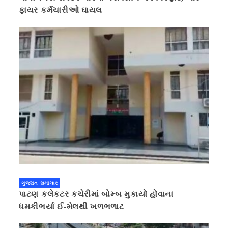
ફાયર કર્મચારીઓ ઘાયલ
ગુજરાત સમાચાર
પાટણ કલેકટર કચેરીમાં બોમ્બ મુકાયો હોવાના
ધમકીભર્યા ઈ-મેલથી ખળભળાટ