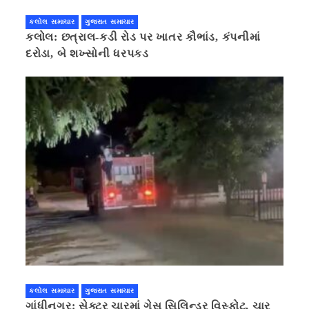
કલોલ સમાચાર
ગુજરાત સમાચાર
કલોલ: છત્રાલ-કડી રોડ પર ખાતર કૌભાંડ, કંપનીમાં
દરોડા, બે શખ્સોની ધરપકડ
કલોલ સમાચાર
ગુજરાત સમાચાર
ગાંધીનગર: સેક્ટર ચારમાં ગેસ સિલિન્ડર વિસ્ફોટ, ચાર