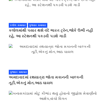
કલોલ સમાચાર
ગુજરાત સમાચાર
કલોલમાંથી પસાર થશે વંદે ભારત ટ્રેન,જોકે ઉભી નહી
રહે, આ સ્ટેશનથી પકડવી પડશે ગાડી
ગુજરાત સમાચાર
અમદાવાદમાં રથયાત્રા જોતા મકાનની બાલ્કની
તૂટી,એકનું મોત,આઠ ઘાયલ