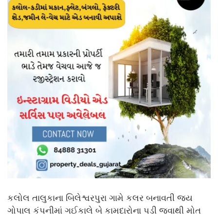
કલોલ તાલુકાના બિલેશ્વરપુરા ગામે કલર બનાવતી જય
ગોપાલ કંપનીમાં ગઈકાલે બે કામદારોના પડી જવાથી મોત