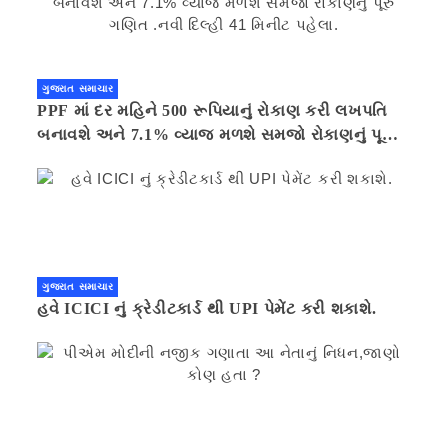
ગુજરાત સમાચાર
PPF માં દર મહિને 500 રૂપિયાનું રોકાણ કરી લખપતિ
બનાવશે અને 7.1% વ્યાજ મળશે સમજો રોકાણનું પૂરું
ગણિત .નવી દિલ્હી 41 મિનીટ પહેલા.
ગુજરાત સમાચાર
હવે ICICI નું ક્રેડીટકાર્ડ થી UPI પેમેંટ કરી શકાશે.