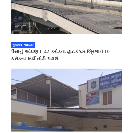
ગુજરાત સમાચાર
પૈસાનું આંધણ ! 42 કરોડના હાટકેશ્વર બ્રિજને 10
કરોડના ખર્ચે તોડી પડાશે