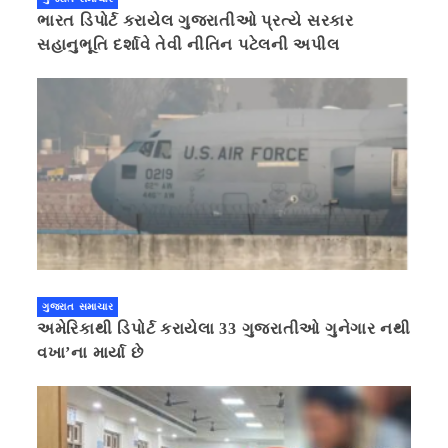
ભારત ડિપોર્ટ કરાયેલ ગુજરાતીઓ પ્રત્યે સરકાર
સહાનુભૂતિ દર્શાવે તેવી નીતિન પટેલની અપીલ
ગુજરાત સમાચાર
અમેરિકાથી ડિપોર્ટ કરાયેલા 33 ગુજરાતીઓ ગુનેગાર નથી
વખા’ના માર્યા છે