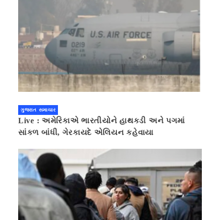
ગુજરાત સમાચાર
Live : અમેરિકાએ ભારતીયોને હાથકડી અને પગમાં
સાંકળ બાંધી, ગેરકાયદે એલિયન કહેવાયા