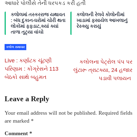
આધારે પોલીસે તેની ધરપકડ કરી હતી
કલોલમાં તસ્કરરાજ યથાવત
કલોલની રેલવે કોલોનીમાં
: બંધ દુકાન-ઘરોમાં ચોરી થતા
ખાડામાં ફસાયેલ આખલાનું
લોકોમાં ફફડાટ,ક્યાં ક્યાં
રેસ્ક્યુ કરાયું
તાળા તૂટ્યા વાંચો
કલોલ સમાચાર
Live : કર્ણાટક ચૂંટણી
કલોલના પેટ્રોલ પંપ પર
પરિણામ : કોંગ્રેસને 113
લુંટારૂ ત્રાટક્યા, 24 હજાર
બેઠકો સાથે બહુમત
પડાવી પલાયન
Leave a Reply
Your email address will not be published.
Required fields
are marked
*
Comment
*