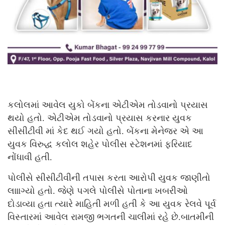
કલોલમાં આવેલ યુકો બેંકના એટીએમ તોડવાનો પ્રયાસ
થયો હતો. એટીએમ તોડવાનો પ્રયાસ કરનાર યુવક
સીસીટીવી માં કેદ થઈ ગયો હતો. બેંકના મેનેજર એ આ
યુવક વિરુદ્ધ કલોલ શહેર પોલીસ સ્ટેશનમાં ફરિયાદ
નોંધાવી હતી.
પોલીસે સીસીટીવીની તપાસ કરતા આરોપી યુવક જાણીતો
લાાાગ્યો હતો. જેણે પગલે પોલીસે પોતાના ખબરીઓ
દોડાવ્યા હતા ત્યારે માહિતી મળી હતી કે આ યુવક રેલવે પૂર્વ
વિસ્તારમાં આવેલ રામજી ભગતની ચાલીમાં રહે છે.બાતમીની