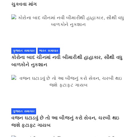
ચુકવવા માંગ
ગુજરાત સમાચાર
ભારત સમાચાર
કોરોના બાદ ચીનમાં નવી બીમારીથી હાહાકાર, સૌથી વધુ
બાળકોને નુકશાન
ગુજરાત સમાચાર
વજન ઘટાડવું છે તો આ બીજનું કરો સેવન, ચરબી થઇ
જશે ફટાફટ ગાયબ