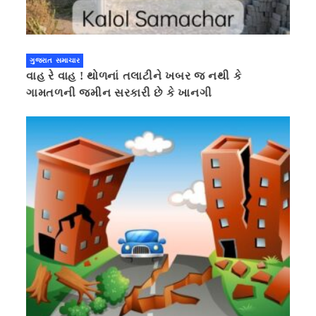
ગુજરાત સમાચાર
વાહ રે વાહ ! થોળનાં તલાટીને ખબર જ નથી કે
ગામતળની જમીન સરકારી છે કે ખાનગી