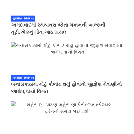
ગુજરાત સમાચાર
અમદાવાદમાં રથયાત્રા જોતા મકાનની બાલ્કની
તૂટી,એકનું મોત,આઠ ઘાયલ
ગુજરાત સમાચાર
બનાસકાંઠામાં મોટું કૌભાંડ થયું હોવાનો જીજ્ઞેશ મેવાણીનો
આક્ષેપ,વાંચો વિગત