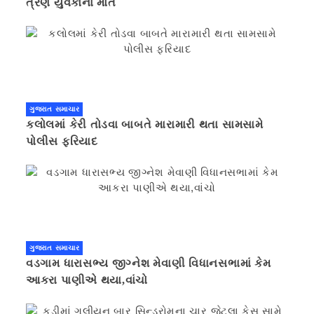
ત્રણ યુવકોના મોત
ગુજરાત સમાચાર
કલોલમાં કેરી તોડવા બાબતે મારામારી થતા સામસામે
પોલીસ ફરિયાદ
ગુજરાત સમાચાર
વડગામ ધારાસભ્ય જીગ્નેશ મેવાણી વિધાનસભામાં કેમ
આકરા પાણીએ થયા,વાંચો