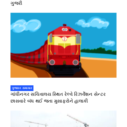
ગુજરી
ગુજરાત સમાચાર
ગાંધીનગર સચિવાલય સ્થિત રેલ્વે રિઝર્વેશન સેન્ટર
છાસવારે બંધ થઈ જતા મુસાફરોને હાલાકી