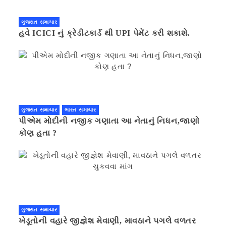
ગુજરાત સમાચાર
હવે ICICI નું ક્રેડીટકાર્ડ થી UPI પેમેંટ કરી શકાશે.
ગુજરાત સમાચાર
ભારત સમાચાર
પીએમ મોદીની નજીક ગણાતા આ નેતાનું નિધન,જાણો
કોણ હતા ?
ગુજરાત સમાચાર
ખેડૂતોની વહારે જીજ્ઞેશ મેવાણી, માવઠાને પગલે વળતર