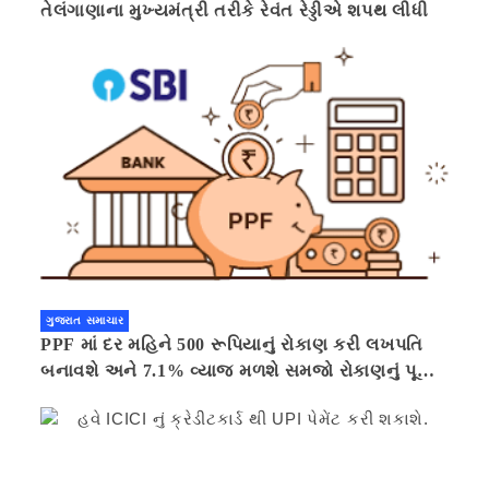
તેલંગાણાના મુખ્યમંત્રી તરીકે રેવંત રેડ્ડીએ શપથ લીધી
ગુજરાત સમાચાર
PPF માં દર મહિને 500 રૂપિયાનું રોકાણ કરી લખપતિ
બનાવશે અને 7.1% વ્યાજ મળશે સમજો રોકાણનું પૂરું
ગણિત .નવી દિલ્હી 41 મિનીટ પહેલા.