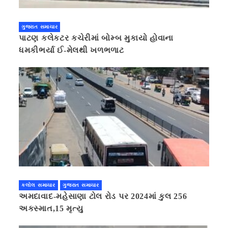
ગુજરાત સમાચાર
પાટણ કલેકટર કચેરીમાં બોમ્બ મુકાયો હોવાના
ધમકીભર્યા ઈ-મેલથી ખળભળાટ
કલોલ સમાચાર
ગુજરાત સમાચાર
અમદાવાદ-મહેસાણા ટોલ રોડ પર 2024માં કુલ 256
અકસ્માત,15 મૃત્યુ