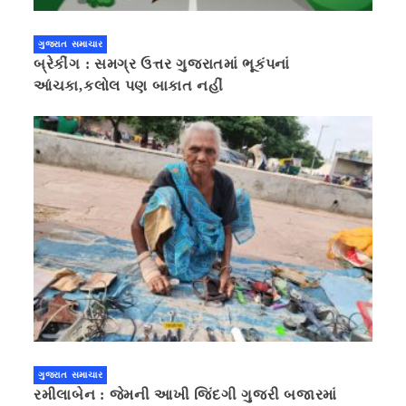
ગુજરાત સમાચાર
બ્રેકીંગ : સમગ્ર ઉત્તર ગુજરાતમાં ભૂકંપનાં
આંચકા,કલોલ પણ બાકાત નહીં
ગુજરાત સમાચાર
રમીલાબેન : જેમની આખી જિંદગી ગુજરી બજારમાં