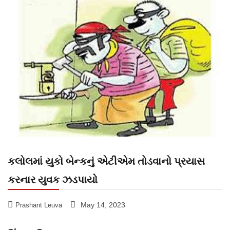
કલોલમાં યુકો બેન્કનું એટીએમ તોડવાનો પ્રયાસ
કરનાર યુવક ઝડપાયો
May 14, 2023
Prashant Leuva