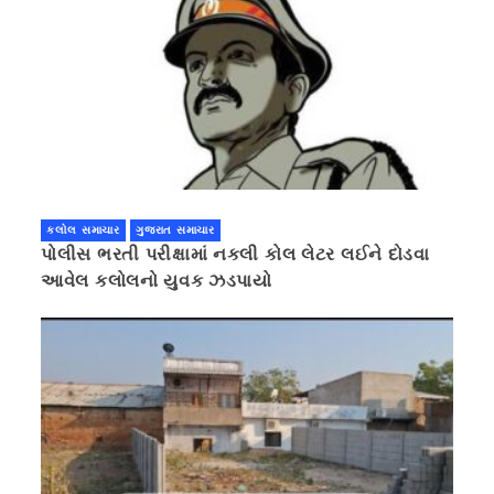
કલોલ સમાચાર
ગુજરાત સમાચાર
પોલીસ ભરતી પરીક્ષામાં નકલી કોલ લેટર લઈને દોડવા
આવેલ કલોલનો યુવક ઝડપાયો