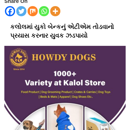
Share On
કલોલમાં યુકો બેન્કનું એટીએમ તોડવાનો
પ્રયાસ કરનાર યુવક ઝડપાયો