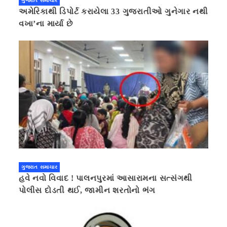
ગુજરાત સમાચાર
અમેરિકાથી ડિપોર્ટ કરાયેલા 33 ગુજરાતીઓ ગુનેગાર નથી
વખા’ના માર્યા છે
ગુજરાત સમાચાર
હવે નવો વિવાદ ! પાલનપુરમાં આસારામના સત્સંગથી
પોલીસ દોડતી થઈ, જામીન શરતોનો ભંગ