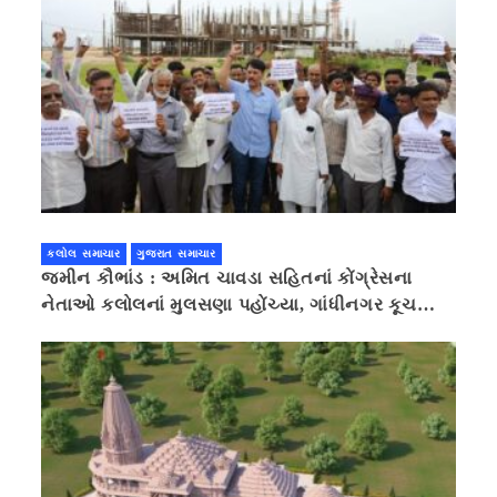
કલોલ સમાચાર
ગુજરાત સમાચાર
જમીન કૌભાંડ : અમિત ચાવડા સહિતનાં કોંગ્રેસના
નેતાઓ કલોલનાં મુલસણા પહોંચ્યા, ગાંધીનગર કૂચ
કરવાની ચિમકી