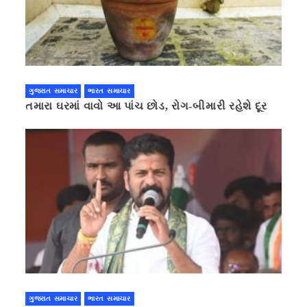
ગુજરાત સમાચાર
ભારત સમાચાર
તમારા ઘરમાં વાવો આ પાંચ છોડ, રોગ-બીમારી રહેશે દૂર
ગુજરાત સમાચાર
ભારત સમાચાર