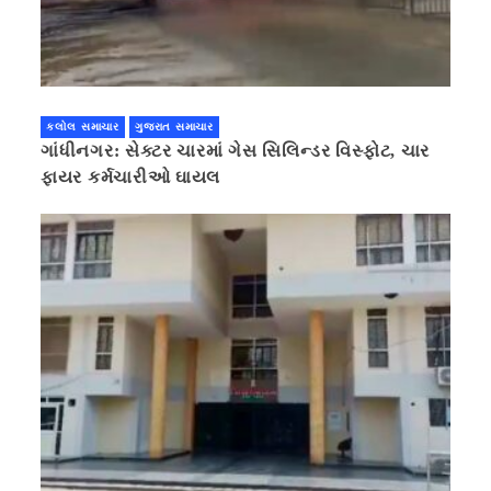
કલોલ સમાચાર
ગુજરાત સમાચાર
ગાંધીનગર: સેક્ટર ચારમાં ગેસ સિલિન્ડર વિસ્ફોટ, ચાર
ફાયર કર્મચારીઓ ઘાયલ