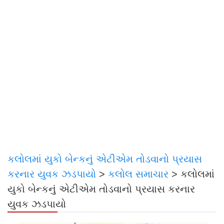
કલોલમાં યુકો બેન્કનું એટીએમ તોડવાનો પ્રયાસ
કરનાર યુવક ઝડપાયો
>
કલોલ સમાચાર
>
કલોલમાં
યુકો બેન્કનું એટીએમ તોડવાનો પ્રયાસ કરનાર
યુવક ઝડપાયો