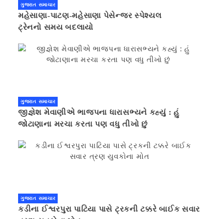
ગુજરાત સમાચાર
મહેસાણા-પાટણ-મહેસાણા પેસેન્જર સ્પેશ્યલ
ટ્રેનનો સમય બદલાયો
ગુજરાત સમાચાર
જીજ્ઞેશ મેવાણીએ ભાજપના ધારાસભ્યને કહ્યું : હું
જોટાણાના મરચા કરતા પણ વધુ તીખો છું
ગુજરાત સમાચાર
કડીના ઈશ્વરપુરા પાટિયા પાસે ટ્રકની ટક્કરે બાઈક સવાર