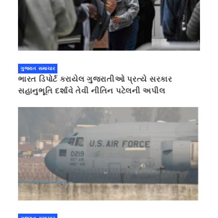
ગુજરાત સમાચાર
ભારત ડિપોર્ટ કરાયેલ ગુજરાતીઓ પ્રત્યે સરકાર
સહાનુભૂતિ દર્શાવે તેવી નીતિન પટેલની અપીલ