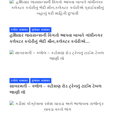
કલોલ સમાચાર
ગુજરાત સમાચાર
હથિયાર લાયસન્સની વિગતો આપવા બાબતે ગાંધીનગર
કલેક્ટર કચેરીનું ભેદી મૌન,કલેક્ટર કચેરીએ
પ્રાઈવસીનું બહાનું ધરી માહિતી છુપાવી
કલોલ સમાચાર
ગુજરાત સમાચાર
સાબરમતી – કલોલ – કટોસણ રોડ ટ્રેનનું ટાઈમ ટેબલ
જાણી લો