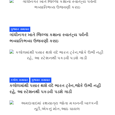
ગુજરાત સમાચાર
ગાંધીનગર ખાતે જિલ્લા કક્ષાના સ્વાતંત્ર્ય પર્વની
ભવ્યાતિભવ્ય ઉજવણી કરાઇ
કલોલ સમાચાર
ગુજરાત સમાચાર
કલોલમાંથી પસાર થશે વંદે ભારત ટ્રેન,જોકે ઉભી નહી
રહે, આ સ્ટેશનથી પકડવી પડશે ગાડી