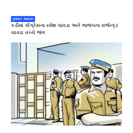
ગુજરાત સમાચાર
કડીમાં કોંગ્રેસના રમેશ ચાવડા અને ભાજપના રાજેન્દ્ર
ચાવડા વચ્ચે જંગ