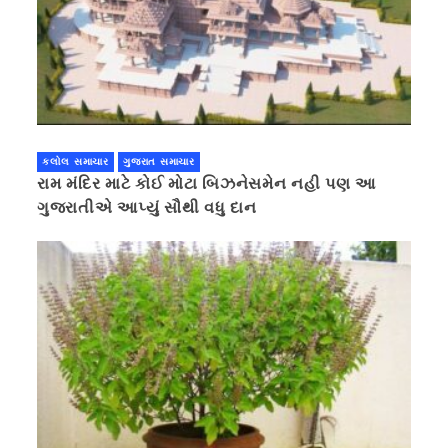
કલોલ સમાચાર
ગુજરાત સમાચાર
રામ મંદિર માટે કોઈ મોટા બિઝનેસમેન નહી પણ આ
ગુજરાતીએ આપ્યું સૌથી વધુ દાન