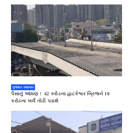
ગુજરાત સમાચાર
પૈસાનું આંધણ ! 42 કરોડના હાટકેશ્વર બ્રિજને 10
કરોડના ખર્ચે તોડી પડાશે