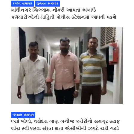
કલોલ સમાચાર
ગુજરાત સમાચાર
ગાંધીનગર જિલ્લામાં નોકરી આપતા અગાઉ
કર્મચારીઓની માહિતી પોલીસ સ્ટેશનમાં આપવી પડશે
ગુજરાત સમાચાર
લ્યો બોલો, વડોદરા ખાણ ખનીજ કચેરીનો સમગ્ર સ્ટાફ
લાંચ સ્વીકારવા સંમત થતા એસીબીની ઝપટે ચડી ગયો