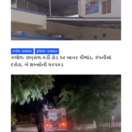
કલોલ સમાચાર
ગુજરાત સમાચાર
કલોલ: છત્રાલ-કડી રોડ પર ખાતર કૌભાંડ, કંપનીમાં
દરોડા, બે શખ્સોની ધરપકડ