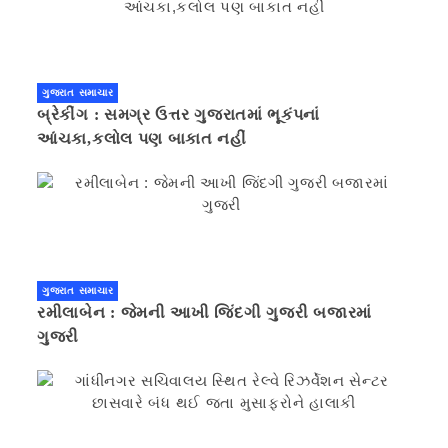
ગુજરાત સમાચાર
બ્રેકીંગ : સમગ્ર ઉત્તર ગુજરાતમાં ભૂકંપનાં
આંચકા,કલોલ પણ બાકાત નહીં
ગુજરાત સમાચાર
રમીલાબેન : જેમની આખી જિંદગી ગુજરી બજારમાં
ગુજરી