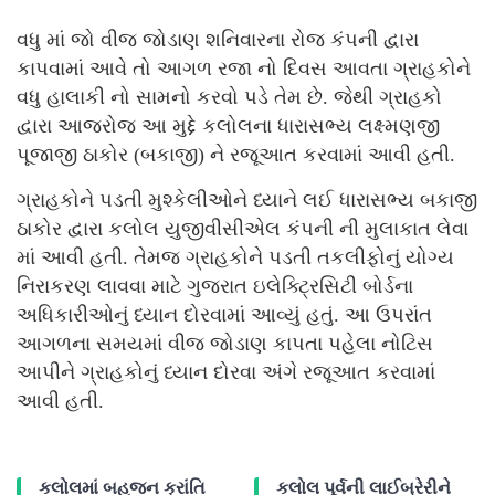
વધુ માં જો વીજ જોડાણ શનિવારના રોજ કંપની દ્વારા
કાપવામાં આવે તો આગળ રજા નો દિવસ આવતા ગ્રાહકોને
વધુ હાલાકી નો સામનો કરવો પડે તેમ છે. જેથી ગ્રાહકો
દ્વારા આજરોજ આ મુદ્દે કલોલના ધારાસભ્ય લક્ષ્મણજી
પૂજાજી ઠાકોર (બકાજી) ને રજૂઆત કરવામાં આવી હતી.
ગ્રાહકોને પડતી મુશ્કેલીઓને ધ્યાને લઈ ધારાસભ્ય બકાજી
ઠાકોર દ્વારા કલોલ યુજીવીસીએલ કંપની ની મુલાકાત લેવા
માં આવી હતી. તેમજ ગ્રાહકોને પડતી તકલીફોનું યોગ્ય
નિરાકરણ લાવવા માટે ગુજરાત ઇલેક્ટ્રિસિટી બોર્ડના
અધિકારીઓનું ધ્યાન દોરવામાં આવ્યું હતું. આ ઉપરાંત
આગળના સમયમાં વીજ જોડાણ કાપતા પહેલા નોટિસ
આપીને ગ્રાહકોનું ધ્યાન દોરવા અંગે રજૂઆત કરવામાં
આવી હતી.
કલોલમાં બહુજન ક્રાંતિ
કલોલ પૂર્વની લાઈબ્રેરીને