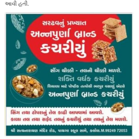
આવી હતી.