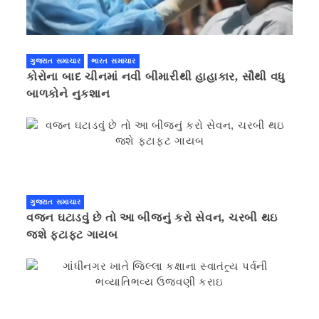
ગુજરાત સમાચાર
ભારત સમાચાર
કોરોના બાદ ચીનમાં નવી બીમારીથી હાહાકાર, સૌથી વધુ
બાળકોને નુકશાન
ગુજરાત સમાચાર
વજન ઘટાડવું છે તો આ બીજનું કરો સેવન, ચરબી થઇ
જશે ફટાફટ ગાયબ