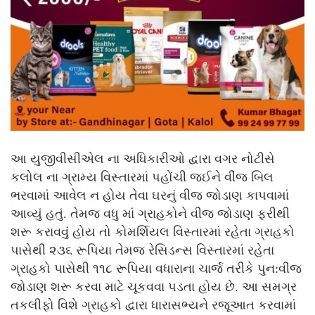
આ યુજીવીસીએલ ના અધિકારીઓ દ્વારા વગર નોટીસે
કલોલ ના ગ્રામ્ય વિસ્તારમાં પહોંચી જઈને વીંજ બિલ
ભરવામાં આવેલ ન હોય તેવા ઘરનું વીજ જોડાણ કાપવામાં
આવ્યું હતું. તેમજ વધુ માં ગ્રાહકોને વીજ જોડાણ ફરીથી
શરૂ કરાવવું હોય તો કોમર્શિયલ વિસ્તારમાં રહેતા ગ્રાહકો
પાસેથી ૨૩૬ રૂપિયા તેમજ રેસિડન્સ વિસ્તારમાં રહેતા
ગ્રાહકો પાસેથી ૧૧૮ રૂપિયા વધારાના ચાર્જ તરીકે પુન:વીજ
જોડાણ શરૂ કરવા માટે ચૂકવવા પડતા હોય છે. આ સમગ્ર
તકલીફો વિશે ગ્રાહકો દ્વારા ધારાસભ્યને રજૂઆત કરવામાં