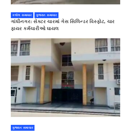
કલોલ સમાચાર
ગુજરાત સમાચાર
ગાંધીનગર: સેક્ટર ચારમાં ગેસ સિલિન્ડર વિસ્ફોટ, ચાર
ફાયર કર્મચારીઓ ઘાયલ
ગુજરાત સમાચાર