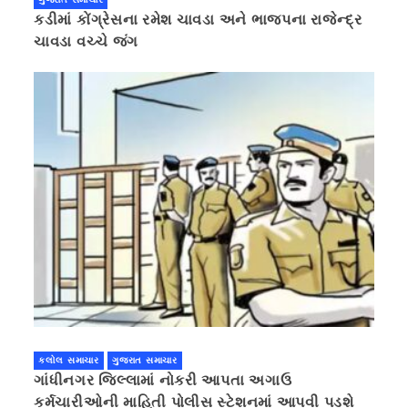
કડીમાં કોંગ્રેસના રમેશ ચાવડા અને ભાજપના રાજેન્દ્ર
ચાવડા વચ્ચે જંગ
કલોલ સમાચાર
ગુજરાત સમાચાર
ગાંધીનગર જિલ્લામાં નોકરી આપતા અગાઉ
કર્મચારીઓની માહિતી પોલીસ સ્ટેશનમાં આપવી પડશે