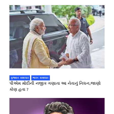
ગુજરાત સમાચાર
ભારત સમાચાર
પીએમ મોદીની નજીક ગણાતા આ નેતાનું નિધન,જાણો
કોણ હતા ?