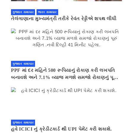
ગુજરાત સમાચાર
ભારત સમાચાર
તેલંગાણાના મુખ્યમંત્રી તરીકે રેવંત રેડ્ડીએ શપથ લીધી
ગુજરાત સમાચાર
PPF માં દર મહિને 500 રૂપિયાનું રોકાણ કરી લખપતિ
બનાવશે અને 7.1% વ્યાજ મળશે સમજો રોકાણનું પૂરું
ગણિત .નવી દિલ્હી 41 મિનીટ પહેલા.
ગુજરાત સમાચાર
હવે ICICI નું ક્રેડીટકાર્ડ થી UPI પેમેંટ કરી શકાશે.