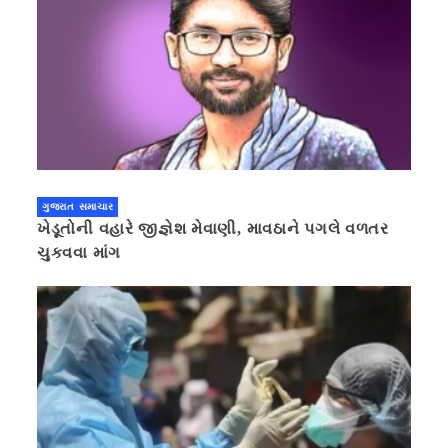
ગુજરાત સમાચાર
ખેડૂતોની વહારે જીજ્ઞેશ મેવાણી, માવઠાને પગલે વળતર
ચુકવવા માંગ