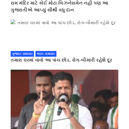
રામ મંદિર માટે કોઈ મોટા બિઝનેસમેન નહી પણ આ
ગુજરાતીએ આપ્યું સૌથી વધુ દાન
ગુજરાત સમાચાર
ભારત સમાચાર
તમારા ઘરમાં વાવો આ પાંચ છોડ, રોગ-બીમારી રહેશે દૂર