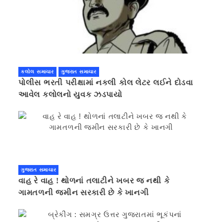
કલોલ સમાચાર
ગુજરાત સમાચાર
પોલીસ ભરતી પરીક્ષામાં નકલી કોલ લેટર લઈને દોડવા
આવેલ કલોલનો યુવક ઝડપાયો
ગુજરાત સમાચાર
વાહ રે વાહ ! થોળનાં તલાટીને ખબર જ નથી કે
ગામતળની જમીન સરકારી છે કે ખાનગી