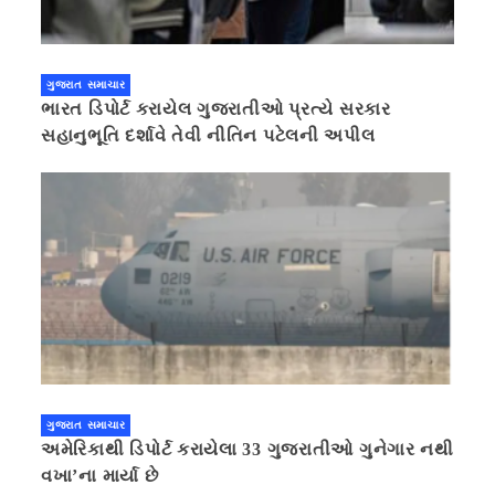
ગુજરાત સમાચાર
ભારત ડિપોર્ટ કરાયેલ ગુજરાતીઓ પ્રત્યે સરકાર
સહાનુભૂતિ દર્શાવે તેવી નીતિન પટેલની અપીલ
ગુજરાત સમાચાર
અમેરિકાથી ડિપોર્ટ કરાયેલા 33 ગુજરાતીઓ ગુનેગાર નથી
વખા’ના માર્યા છે