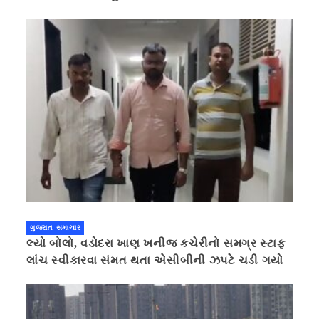
ગુજરાત સમાચાર
લ્યો બોલો, વડોદરા ખાણ ખનીજ કચેરીનો સમગ્ર સ્ટાફ
લાંચ સ્વીકારવા સંમત થતા એસીબીની ઝપટે ચડી ગયો