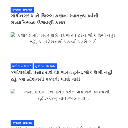
ગુજરાત સમાચાર
ગાંધીનગર ખાતે જિલ્લા કક્ષાના સ્વાતંત્ર્ય પર્વની
ભવ્યાતિભવ્ય ઉજવણી કરાઇ
કલોલ સમાચાર
ગુજરાત સમાચાર
કલોલમાંથી પસાર થશે વંદે ભારત ટ્રેન,જોકે ઉભી નહી
રહે, આ સ્ટેશનથી પકડવી પડશે ગાડી
ગુજરાત સમાચાર