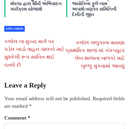
મોરચા દ્વારા શૌર્ય અભિવાદન
જ્યોતિબા ફુલે નામ
કાર્યક્રમ યોજાશે
અપાશે:વણકર સમિતિની
દેખીતી જીત
કલોલ સમાચાર
કલોલ ના મુખ્ય માર્ગ પર
કલોલ તાલુકાના વાયણા
પડેલ ખાડો વાહન ચાલકો માટે
પ્રાથમિક શાળા માં કોમ્પ્યુટર
મુશ્કેલી રૂપ સાબિત થઈ
લેબ શાળાના બાળકો માટે
રહ્યો છે
ખુલ્લુ મુકવામાં આવ્યું
Leave a Reply
Your email address will not be published.
Required fields
are marked
*
Comment
*