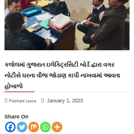
કલોલમાં ગુજરાત ઇલેક્ટ્રિસિટી બોર્ડ દ્વારા વગર
નોટીસે ઘરના વીજ જોડાણ કાપી નાખવામાં આવતા
હોબાળો
January 1, 2023
Prashant Leuva
Share On