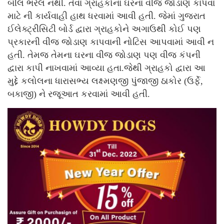
બીલ ભરેલ નથી. તેવા ગ્રાહકોના ઘરના વીજ જોડાણ કાપવા
માટે ની કાર્યવાહી હાથ ધરવામાં આવી હતી. જેમાં ગુજરાત
ઈલેક્ટ્રીસિટી બોર્ડ દ્વારા ગ્રાહકોને અગાઉથી કોઈ પણ
પ્રકારની વીજ જોડાણ કાપવાની નોટિસ આપવામાં આવી ન
હતી. તેમજ તેમના ઘરના વીજ જોડાણ પણ વીજ કંપની
દ્વારા કાપી નાખવામાં આવ્યા હતા.જેથી ગ્રાહકો દ્વારા આ
મુદ્દે કલોલના ધારાસભ્ય લક્ષ્મણજી પુંજાજી ઠાકોર (ઉર્ફે,
બકાજી) ને રજૂઆત કરવામાં આવી હતી.