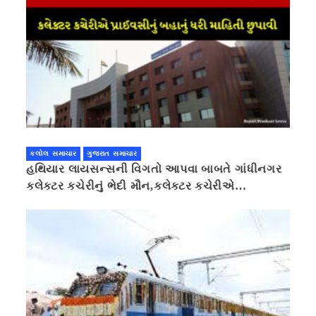
કલોલ સમાચાર
ગુજરાત સમાચાર
હથિયાર લાયસન્સની વિગતો આપવા બાબતે ગાંધીનગર
કલેક્ટર કચેરીનું ભેદી મૌન,કલેક્ટર કચેરીએ
પ્રાઈવસીનું બહાનું ધરી માહિતી છુપાવી