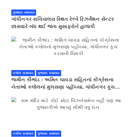
ગુજરાત સમાચાર
ગાંધીનગર સચિવાલય સ્થિત રેલ્વે રિઝર્વેશન સેન્ટર
છાસવારે બંધ થઈ જતા મુસાફરોને હાલાકી
કલોલ સમાચાર
ગુજરાત સમાચાર
જમીન કૌભાંડ : અમિત ચાવડા સહિતનાં કોંગ્રેસના
નેતાઓ કલોલનાં મુલસણા પહોંચ્યા, ગાંધીનગર કૂચ
કરવાની ચિમકી
કલોલ સમાચાર
ગુજરાત સમાચાર