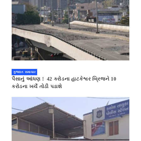
ગુજરાત સમાચાર
પૈસાનું આંધણ ! 42 કરોડના હાટકેશ્વર બ્રિજને 10
કરોડના ખર્ચે તોડી પડાશે