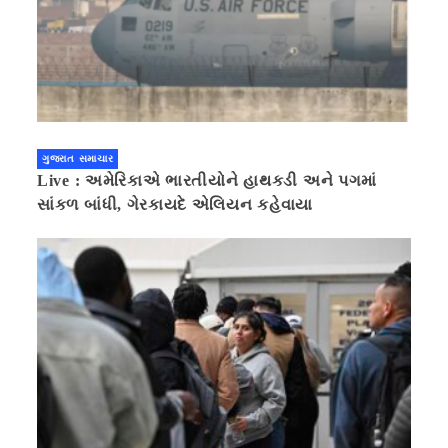
ગુજરાત સમાચાર
Live : અમેરિકાએ ભારતીયોને હાથકડી અને પગમાં
સાંકળ બાંધી, ગેરકાયદે એલિયન કહેવાયા