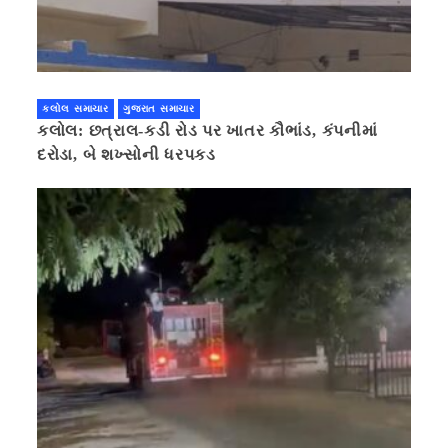
કલોલ સમાચાર
ગુજરાત સમાચાર
કલોલ: છત્રાલ-કડી રોડ પર ખાતર કૌભાંડ, કંપનીમાં
દરોડા, બે શખ્સોની ધરપકડ