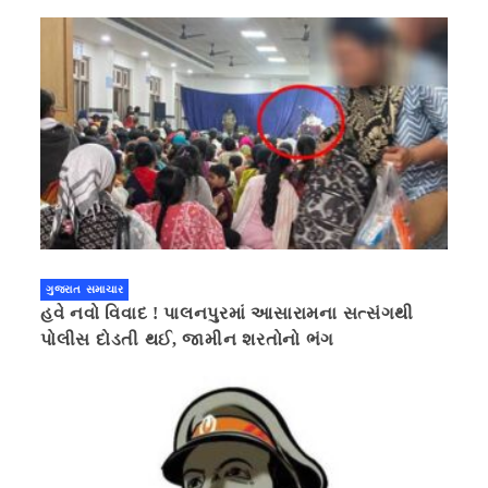
ગુજરાત સમાચાર
હવે નવો વિવાદ ! પાલનપુરમાં આસારામના સત્સંગથી
પોલીસ દોડતી થઈ, જામીન શરતોનો ભંગ