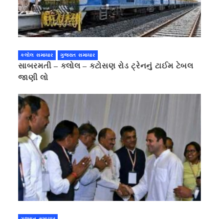
કલોલ સમાચાર
ગુજરાત સમાચાર
સાબરમતી – કલોલ – કટોસણ રોડ ટ્રેનનું ટાઈમ ટેબલ
જાણી લો
ગુજરાત સમાચાર