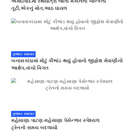
અમદાવાદમાં રથયાત્રા જોતા મકાનની બાલ્કની
તૂટી,એકનું મોત,આઠ ઘાયલ
ગુજરાત સમાચાર
બનાસકાંઠામાં મોટું કૌભાંડ થયું હોવાનો જીજ્ઞેશ મેવાણીનો
આક્ષેપ,વાંચો વિગત
ગુજરાત સમાચાર
મહેસાણા-પાટણ-મહેસાણા પેસેન્જર સ્પેશ્યલ
ટ્રેનનો સમય બદલાયો