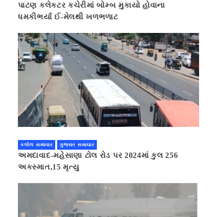
પાટણ કલેકટર કચેરીમાં બોમ્બ મુકાયો હોવાના
ધમકીભર્યા ઈ-મેલથી ખળભળાટ
કલોલ સમાચાર
ગુજરાત સમાચાર
અમદાવાદ-મહેસાણા ટોલ રોડ પર 2024માં કુલ 256
અકસ્માત,15 મૃત્યુ