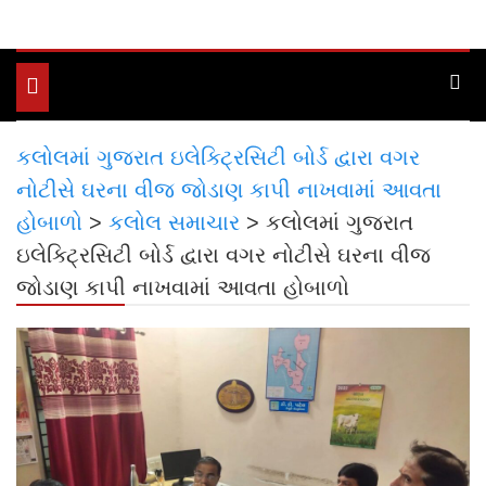
Toggle
navigation
કલોલમાં ગુજરાત ઇલેક્ટ્રિસિટી બોર્ડ દ્વારા વગર
નોટીસે ઘરના વીજ જોડાણ કાપી નાખવામાં આવતા
હોબાળો
>
કલોલ સમાચાર
>
કલોલમાં ગુજરાત
ઇલેક્ટ્રિસિટી બોર્ડ દ્વારા વગર નોટીસે ઘરના વીજ
જોડાણ કાપી નાખવામાં આવતા હોબાળો