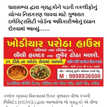
ધારાસભ્ય દ્વારા ગ્રાહકોને પડતી તકલીફોનું
યોગ્ય નિરાકરણ લાવવા માટે ગુજરાત
ઇલેક્ટ્રિસિટી બોર્ડના અધિકારીઓનું ધ્યાન
દોરવામાં આવ્યું……
કલોલ ગ્રામ્ય વિસ્તારમાં ઉત્તર ગુજરાત વીજ કંપની
લિમિટેડ (UGVCL) દ્વારા આજરોજ જે ગ્રાહકો એ વીજ