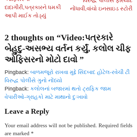
વિરુદ્ધ પોલીસ ફરિયાદ
દાદાગીરી,પત્રકારને ધમકી
નોંધાવી,વાંચો ઇનસાઇડ સ્ટોરી
આપી માઈક તોડ્યું
2 thoughts on “
Video:પત્રકારે
બેહુદુ-અસભ્ય વર્તન કર્યું, કલોલ ચીફ
ઓફિસરનો મોટો દાવો
”
Pingback:
બાળમજૂરો રાખવા મુદ્દે સિંદબાદ હોટેલ-રવેચી ટી
વિરુદ્ધ પોલીસે ગુનો નોંધ્યો
Pingback:
કલોલનાં બજારમાં થતો ટ્રાફિક જામ
વેપારીઓ-ગ્રાહકો માટે માથાનો દુઃખાવો
Leave a Reply
Your email address will not be published.
Required fields
are marked
*