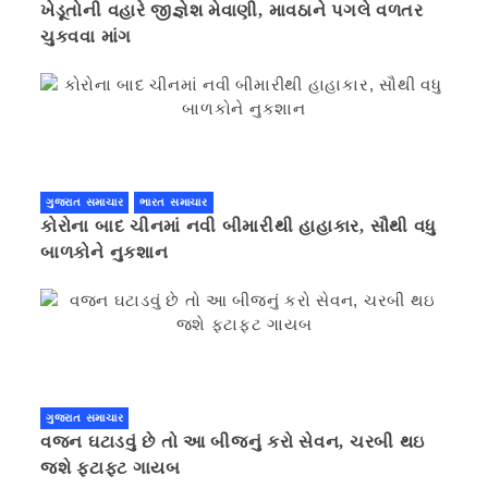
ખેડૂતોની વહારે જીજ્ઞેશ મેવાણી, માવઠાને પગલે વળતર
ચુકવવા માંગ
ગુજરાત સમાચાર
ભારત સમાચાર
કોરોના બાદ ચીનમાં નવી બીમારીથી હાહાકાર, સૌથી વધુ
બાળકોને નુકશાન
ગુજરાત સમાચાર
વજન ઘટાડવું છે તો આ બીજનું કરો સેવન, ચરબી થઇ
જશે ફટાફટ ગાયબ