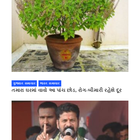
ગુજરાત સમાચાર
ભારત સમાચાર
તમારા ઘરમાં વાવો આ પાંચ છોડ, રોગ-બીમારી રહેશે દૂર