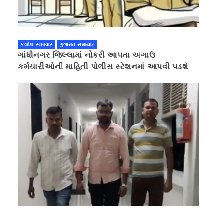
કલોલ સમાચાર
ગુજરાત સમાચાર
ગાંધીનગર જિલ્લામાં નોકરી આપતા અગાઉ
કર્મચારીઓની માહિતી પોલીસ સ્ટેશનમાં આપવી પડશે