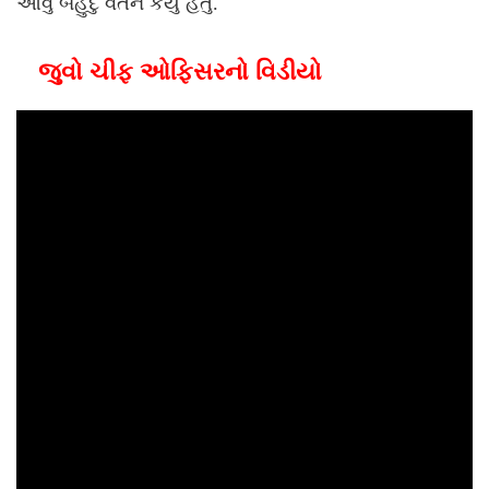
આવું બેહુદુ વર્તન કર્યું હતું.
જુવો ચીફ ઓફિસરનો વિડીયો