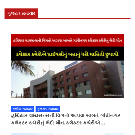
ગુજરાત સમાચાર
કલોલ સમાચાર
ગુજરાત સમાચાર
હથિયાર લાયસન્સની વિગતો આપવા બાબતે ગાંધીનગર
કલેક્ટર કચેરીનું ભેદી મૌન,કલેક્ટર કચેરીએ
પ્રાઈવસીનું બહાનું ધરી માહિતી છુપાવી