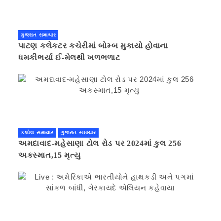
ગુજરાત સમાચાર
પાટણ કલેકટર કચેરીમાં બોમ્બ મુકાયો હોવાના
ધમકીભર્યા ઈ-મેલથી ખળભળાટ
કલોલ સમાચાર
ગુજરાત સમાચાર
અમદાવાદ-મહેસાણા ટોલ રોડ પર 2024માં કુલ 256
અકસ્માત,15 મૃત્યુ