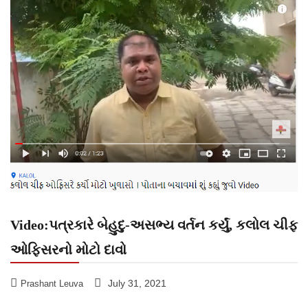
Video:પત્રકારે બેહુદુ-અસભ્ય વર્તન કર્યું, કલોલ ચીફ
ઓફિસરનો મોટો દાવો
July 31, 2021
Prashant Leuva