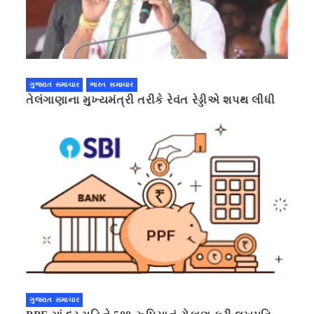
ગુજરાત સમાચાર
ભારત સમાચાર
તેલંગાણાના મુખ્યમંત્રી તરીકે રેવંત રેડ્ડીએ શપથ લીધી
ગુજરાત સમાચાર