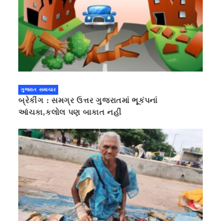
ગુજરાત સમાચાર
બ્રેકીંગ : સમગ્ર ઉત્તર ગુજરાતમાં ભૂકંપનાં
આંચકા,કલોલ પણ બાકાત નહીં