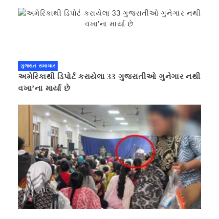
ગુજરાત સમાચાર
અમેરિકાથી ડિપોર્ટ કરાયેલા 33 ગુજરાતીઓ ગુનેગાર નથી
વખા’ના માર્યા છે