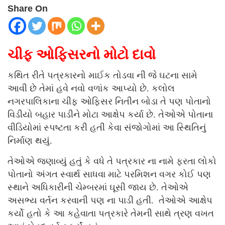
Share On
ચીફ ઓફિસરનો મોટો દાવો
કથિત રીતે પત્રકારનો માઈક તોડવા ની જે ઘટના સામે
આવી છે તેમાં હવે નવો વળાંક આપ્યો છે. કલોલ
નગરપાલિકાના ચીફ ઓફિસર નિતીન બોડા તે પણ પોતાનો
વિડીયો બહાર પાડીને મોટા આક્ષેપ કર્યા છે. તેઓએ પોતાના
વીડિયોમાં સ્પષ્ટતા કરી હતી કેવા સંજોગોમાં આ સ્થિતિનું
નિર્માણ થયું.
તેઓએ જણાવ્યું હતું કે વધે તે પત્રકાર ના નામે ફરતા લોકો
પોતાનો અંગત સ્વાર્થ સાધવા માટે પરમિશન વગર કોઈ પણ
સ્થાને અધિકારીની ચેમ્બરમાં ઘૂસી જાય છે. તેઓએ
અસભ્ય વર્તન કરવાની પણ ના પાડી હતી. તેઓએ આક્ષેપ
કર્યો હતો કે આ કહેવાતા પત્રકારે તેમની સાથે ત્રણ વખત