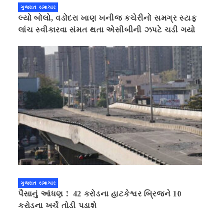
ગુજરાત સમાચાર
લ્યો બોલો, વડોદરા ખાણ ખનીજ કચેરીનો સમગ્ર સ્ટાફ
લાંચ સ્વીકારવા સંમત થતા એસીબીની ઝપટે ચડી ગયો
ગુજરાત સમાચાર
પૈસાનું આંધણ ! 42 કરોડના હાટકેશ્વર બ્રિજને 10
કરોડના ખર્ચે તોડી પડાશે