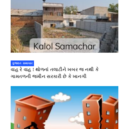
ગુજરાત સમાચાર
વાહ રે વાહ ! થોળનાં તલાટીને ખબર જ નથી કે
ગામતળની જમીન સરકારી છે કે ખાનગી