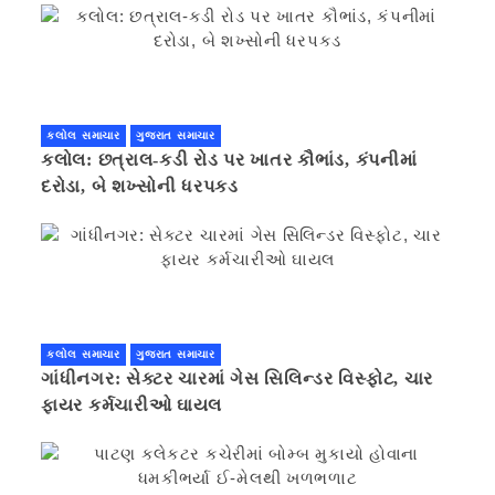
કલોલ સમાચાર
ગુજરાત સમાચાર
કલોલ: છત્રાલ-કડી રોડ પર ખાતર કૌભાંડ, કંપનીમાં
દરોડા, બે શખ્સોની ધરપકડ
કલોલ સમાચાર
ગુજરાત સમાચાર
ગાંધીનગર: સેક્ટર ચારમાં ગેસ સિલિન્ડર વિસ્ફોટ, ચાર
ફાયર કર્મચારીઓ ઘાયલ