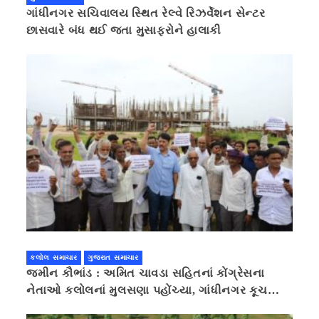
ગાંધીનગર સચિવાલય સ્થિત રેલ્વે રિઝર્વેશન સેન્ટર
છાસવારે બંધ થઈ જતા મુસાફરોને હાલાકી
કલોલ સમાચાર
ગુજરાત સમાચાર
જમીન કૌભાંડ : અમિત ચાવડા સહિતનાં કોંગ્રેસના
નેતાઓ કલોલનાં મુલસણા પહોંચ્યા, ગાંધીનગર કૂચ
કરવાની ચિમકી