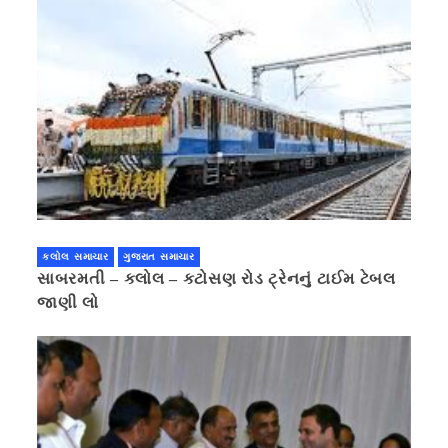
કલોલ સમાચાર
ગુજરાત સમાચાર
સાબરમતી – કલોલ – કટોસણ રોડ ટ્રેનનું ટાઈમ ટેબલ
જાણી લો