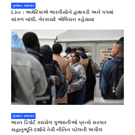
ગુજરાત સમાચાર
Live : અમેરિકાએ ભારતીયોને હાથકડી અને પગમાં
સાંકળ બાંધી, ગેરકાયદે એલિયન કહેવાયા
ગુજરાત સમાચાર
ભારત ડિપોર્ટ કરાયેલ ગુજરાતીઓ પ્રત્યે સરકાર
સહાનુભૂતિ દર્શાવે તેવી નીતિન પટેલની અપીલ