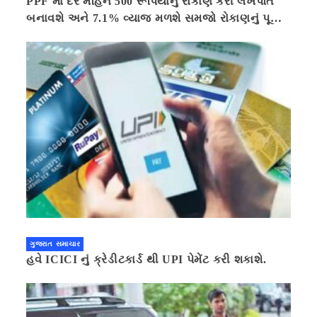
PPF માં દર મહિને 500 રૂપિયાનું રોકાણ કરી લખપતિ
બનાવશે અને 7.1% વ્યાજ મળશે સમજો રોકાણનું પૂરું
ગણિત .નવી દિલ્હી 41 મિનીટ પહેલા.
ગુજરાત સમાચાર
હવે ICICI નું ક્રેડીટકાર્ડ થી UPI પેમેંટ કરી શકાશે.