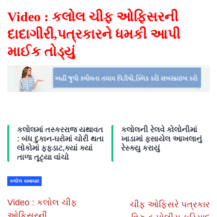
Video : કલોલ ચીફ ઓફિસરની
દાદાગીરી,પત્રકારને ધમકી આપી
માઈક તોડ્યું
કલોલમાં તસ્કરરાજ યથાવત
કલોલની રેલવે કોલોનીમાં
: બંધ દુકાન-ઘરોમાં ચોરી થતા
ખાડામાં ફસાયેલ આખલાનું
લોકોમાં ફફડાટ,ક્યાં ક્યાં
રેસ્ક્યુ કરાયું
તાળા તૂટ્યા વાંચો
કલોલ સમાચાર
Video : કલોલ ચીફ
ચીફ ઓફિસરે પત્રકાર
ઓફિસરની