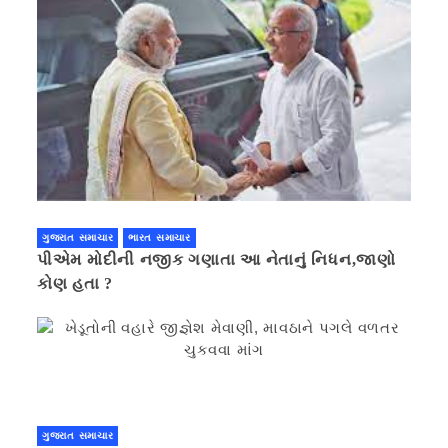
ગુજરાત સમાચાર
ભારત સમાચાર
પીએમ મોદીની નજીક ગણાતા આ નેતાનું નિધન,જાણો
કોણ હતા ?
ગુજરાત સમાચાર