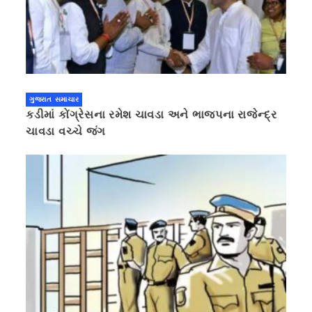
ગુજરાત સમાચાર
કડીમાં કોંગ્રેસના રમેશ ચાવડા અને ભાજપના રાજેન્દ્ર
ચાવડા વચ્ચે જંગ