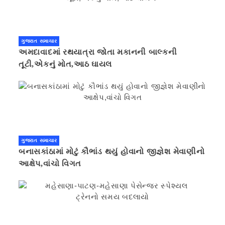
ગુજરાત સમાચાર
અમદાવાદમાં રથયાત્રા જોતા મકાનની બાલ્કની
તૂટી,એકનું મોત,આઠ ઘાયલ
ગુજરાત સમાચાર
બનાસકાંઠામાં મોટું કૌભાંડ થયું હોવાનો જીજ્ઞેશ મેવાણીનો
આક્ષેપ,વાંચો વિગત