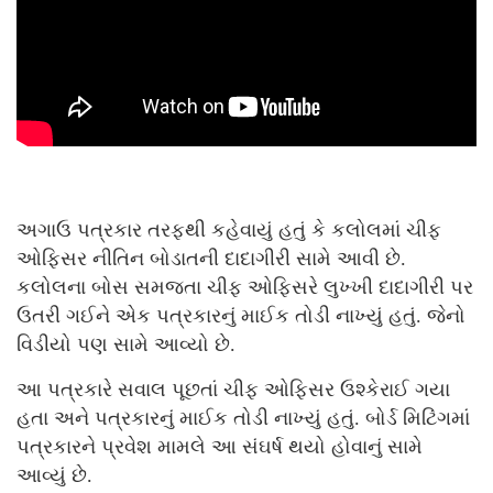
અગાઉ પત્રકાર તરફથી કહેવાયું હતું કે કલોલમાં ચીફ
ઓફિસર નીતિન બોડાતની દાદાગીરી સામે આવી છે.
કલોલના બોસ સમજતા ચીફ ઓફિસરે લુખ્ખી દાદાગીરી પર
ઉતરી ગઈને એક પત્રકારનું માઈક તોડી નાખ્યું હતું. જેનો
વિડીયો પણ સામે આવ્યો છે.
આ પત્રકારે સવાલ પૂછતાં ચીફ ઓફિસર ઉશ્કેરાઈ ગયા
હતા અને પત્રકારનું માઈક તોડી નાખ્યું હતું. બોર્ડ મિટિંગમાં
પત્રકારને પ્રવેશ મામલે આ સંઘર્ષ થયો હોવાનું સામે
આવ્યું છે.