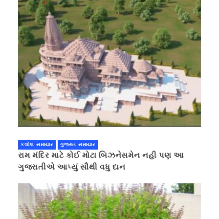
કલોલ સમાચાર
ગુજરાત સમાચાર
રામ મંદિર માટે કોઈ મોટા બિઝનેસમેન નહી પણ આ
ગુજરાતીએ આપ્યું સૌથી વધુ દાન