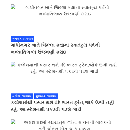
ગુજરાત સમાચાર
ગાંધીનગર ખાતે જિલ્લા કક્ષાના સ્વાતંત્ર્ય પર્વની
ભવ્યાતિભવ્ય ઉજવણી કરાઇ
કલોલ સમાચાર
ગુજરાત સમાચાર
કલોલમાંથી પસાર થશે વંદે ભારત ટ્રેન,જોકે ઉભી નહી
રહે, આ સ્ટેશનથી પકડવી પડશે ગાડી