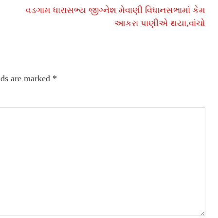
વડગામ ધારાસભ્ય જીગ્નેશ મેવાણી વિધાનસભામાં કેમ
આકરા પાણીએ થયા,વાંચો
lds are marked
*