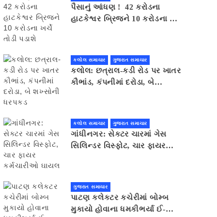
પૈસાનું આંધણ ! 42 કરોડના
હાટકેશ્વર બ્રિજને 10 કરોડના ખર્ચે
તોડી પડાશે
કલોલ સમાચાર
ગુજરાત સમાચાર
કલોલ: છત્રાલ-કડી રોડ પર ખાતર
કૌભાંડ, કંપનીમાં દરોડા, બે
શખ્સોની ધરપકડ
કલોલ સમાચાર
ગુજરાત સમાચાર
ગાંધીનગર: સેક્ટર ચારમાં ગેસ
સિલિન્ડર વિસ્ફોટ, ચાર ફાયર
કર્મચારીઓ ઘાયલ
ગુજરાત સમાચાર
પાટણ કલેકટર કચેરીમાં બોમ્બ
મુકાયો હોવાના ધમકીભર્યા ઈ-