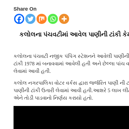
Share On
કલોલના પંચવટીમાં આવેલ પાણીની ટાંકી કે
કલોલના પંચવટી નજીક પંપિંગ સ્ટેશનને આવેલી પાણીની ટ
ટાંકી 1978 માં બનાવવામાં આવેલી હતી અને છેલ્લા પાંચ
લેવામાં આવી હતી.
કલોલ નગરપાલિકા વોટર વર્કસ દ્વારા જર્જરિત પાણી ની ટ
પાણીની ટાંકી ઉતારી લેવામાં આવી હતી.આશરે 5 લાખ લી
એને તોડી પાડવાનો નિર્ણય કરાયો હતો.