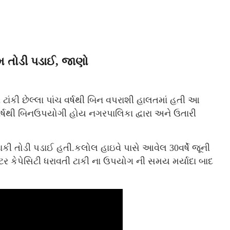
મ તોડી પડાઈ, જાણો
ાંકી છેલ્લા પાંચ વર્ષથી બિન વપરાશી હાલતમાં હતી આ
 વર્ષથી બિનઉપયોગી હોય નગરપાલિકા દ્વારા અને ઉતારી
ાકી તોડી પડાઈ હતી.કલોલ હાઇવે પાસે આવેલ 30વર્ષે જૂની
ટર કેપેસિટી ધરાવતી ટાકી ના ઉપયોગ ની સમય મર્યાદા બાદ