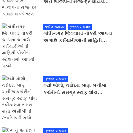
અને ભાજપના રાજેન્દ્ર ચાવડા
વચ્ચે જંગ
કલોલ સમાચાર
ગુજરાત સમાચાર
ગાંધીનગર જિલ્લામાં નોકરી આપતા
અગાઉ કર્મચારીઓની માહિતી
પોલીસ સ્ટેશનમાં આપવી પડશે
ગુજરાત સમાચાર
લ્યો બોલો, વડોદરા ખાણ ખનીજ
કચેરીનો સમગ્ર સ્ટાફ લાંચ
સ્વીકારવા સંમત થતા એસીબીની
ઝપટે ચડી ગયો
ગુજરાત સમાચાર