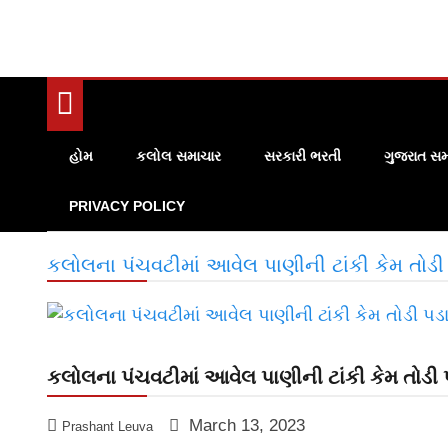
હોમ
કલોલ સમાચાર
સરકારી ભરતી
ગુજરાત સમ
PRIVACY POLICY
કલોલના પંચવટીમાં આવેલ પાણીની ટાંકી કેમ તોડ
કલોલના પંચવટીમાં આવેલ પાણીની ટાંકી કેમ તોડી
March 13, 2023
Prashant Leuva