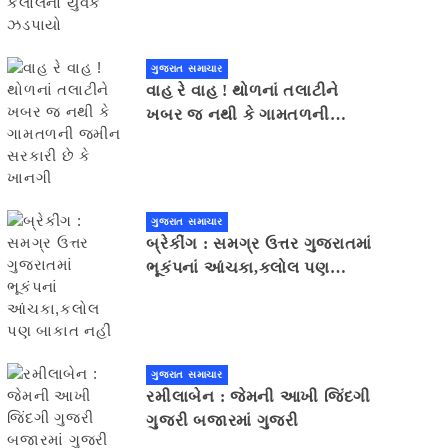
ગુજરાત સમાચાર
વાહ રે વાહ ! થોળનાં તલાટીને
ખબર જ નથી કે ગામતળની
જમીન સરકારી છે કે ખાનગી
ગુજરાત સમાચાર
બ્રેકીંગ : સમગ્ર ઉત્તર ગુજરાતમાં
ભૂકંપનાં આંચકા,કલોલ પણ
બાકાત નહીં
ગુજરાત સમાચાર
રમીલાબેન : જેમની આખી જિંદગી
ગુજરી બજારમાં ગુજરી