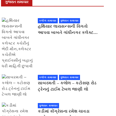
ગુજરાત સમાચાર
કલોલ સમાચાર
ગુજરાત સમાચાર
હથિયાર લાયસન્સની વિગતો
આપવા બાબતે ગાંધીનગર કલેક્ટર
કચેરીનું ભેદી મૌન,કલેક્ટર
કચેરીએ પ્રાઈવસીનું બહાનું ધરી
માહિતી છુપાવી
કલોલ સમાચાર
ગુજરાત સમાચાર
સાબરમતી – કલોલ – કટોસણ રોડ
ટ્રેનનું ટાઈમ ટેબલ જાણી લો
ગુજરાત સમાચાર
કડીમાં કોંગ્રેસના રમેશ ચાવડા