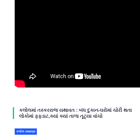
કલોલમાં તસ્કરરાજ યથાવત : બંધ દુકાન-ઘરોમાં ચોરી થતા
લોકોમાં ફફડાટ,ક્યાં ક્યાં તાળા તૂટ્યા વાંચો
કલોલ સમાચાર