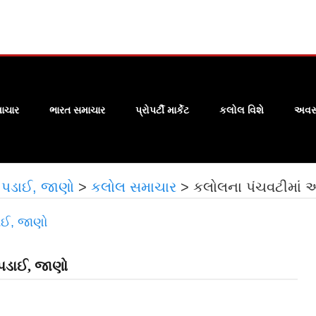
ાચાર
ભારત સમાચાર
પ્રોપર્ટી માર્કેટ
કલોલ વિશે
અવસા
ી પડાઈ, જાણો
>
કલોલ સમાચાર
>
કલોલના પંચવટીમાં આ
 પડાઈ, જાણો