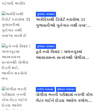
ગુજરાત સમાચાર
અમેરિકાથી ડિપોર્ટ કરાયેલા 33
ગુજરાતીઓ ગુનેગાર નથી વખા’ના
માર્યા છે
ગુજરાત સમાચાર
હવે નવો વિવાદ ! પાલનપુરમાં
આસારામના સત્સંગથી પોલીસ
દોડતી થઈ, જામીન શરતોનો ભંગ
કલોલ સમાચાર
ગુજરાત સમાચાર
પોલીસ ભરતી પરીક્ષામાં નકલી કોલ
લેટર લઈને દોડવા આવેલ કલોલનો
યુવક ઝડપાયો