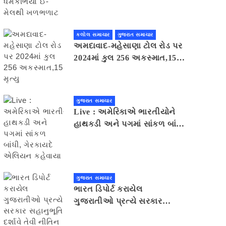
મેલથી ખળભળાટ
કલોલ સમાચાર
ગુજરાત સમાચાર
અમદાવાદ-મહેસાણા ટોલ રોડ પર
2024માં કુલ 256 અકસ્માત,15
મૃત્યુ
ગુજરાત સમાચાર
Live : અમેરિકાએ ભારતીયોને
હાથકડી અને પગમાં સાંકળ બાંધી,
ગેરકાયદે એલિયન કહેવાયા
ગુજરાત સમાચાર
ભારત ડિપોર્ટ કરાયેલ
ગુજરાતીઓ પ્રત્યે સરકાર
સહાનુભૂતિ દર્શાવે તેવી નીતિન
પટેલની અપીલ