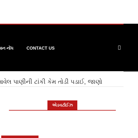
ન નોંધ
CONTACT US
વેલ પાણીની ટાંકી કેમ તોડી પડાઈ, જાણો
એડવર્ટાઈઝ