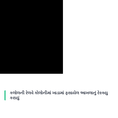
કલોલની રેલવે કોલોનીમાં ખાડામાં ફસાયેલ આખલાનું રેસ્ક્યુ
કરાયું