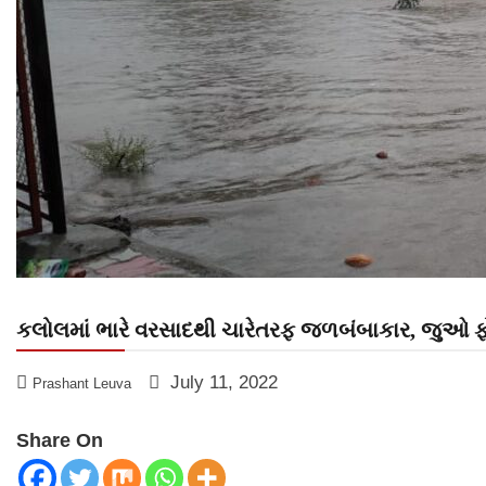
કલોલમાં ભારે વરસાદથી ચારેતરફ જળબંબાકાર, જુઓ 
July 11, 2022
Prashant Leuva
Share On