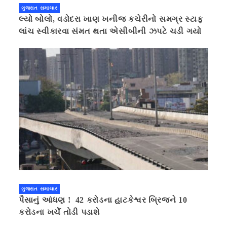
ગુજરાત સમાચાર
લ્યો બોલો, વડોદરા ખાણ ખનીજ કચેરીનો સમગ્ર સ્ટાફ
લાંચ સ્વીકારવા સંમત થતા એસીબીની ઝપટે ચડી ગયો
ગુજરાત સમાચાર
પૈસાનું આંધણ ! 42 કરોડના હાટકેશ્વર બ્રિજને 10
કરોડના ખર્ચે તોડી પડાશે