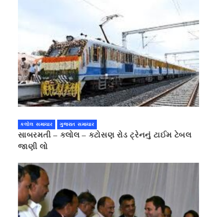
કલોલ સમાચાર
ગુજરાત સમાચાર
સાબરમતી – કલોલ – કટોસણ રોડ ટ્રેનનું ટાઈમ ટેબલ
જાણી લો