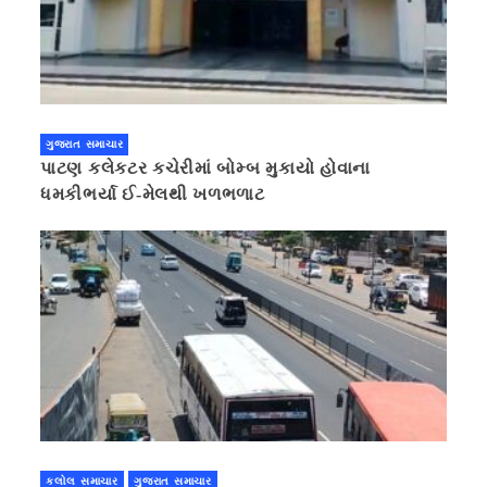
ગુજરાત સમાચાર
પાટણ કલેકટર કચેરીમાં બોમ્બ મુકાયો હોવાના
ધમકીભર્યા ઈ-મેલથી ખળભળાટ
કલોલ સમાચાર
ગુજરાત સમાચાર