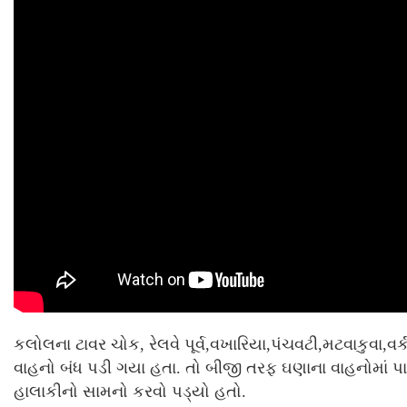
કલોલના ટાવર ચોક, રેલવે પૂર્વ,વખારિયા,પંચવટી,મટવાકુવા
વાહનો બંધ પડી ગયા હતા. તો બીજી તરફ ઘણાના વાહનોમાં પા
હાલાકીનો સામનો કરવો પડ્યો હતો.