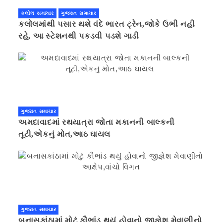
કલોલ સમાચાર
ગુજરાત સમાચાર
કલોલમાંથી પસાર થશે વંદે ભારત ટ્રેન,જોકે ઉભી નહી
રહે, આ સ્ટેશનથી પકડવી પડશે ગાડી
ગુજરાત સમાચાર
અમદાવાદમાં રથયાત્રા જોતા મકાનની બાલ્કની
તૂટી,એકનું મોત,આઠ ઘાયલ
ગુજરાત સમાચાર
બનાસકાંઠામાં મોટું કૌભાંડ થયું હોવાનો જીજ્ઞેશ મેવાણીનો