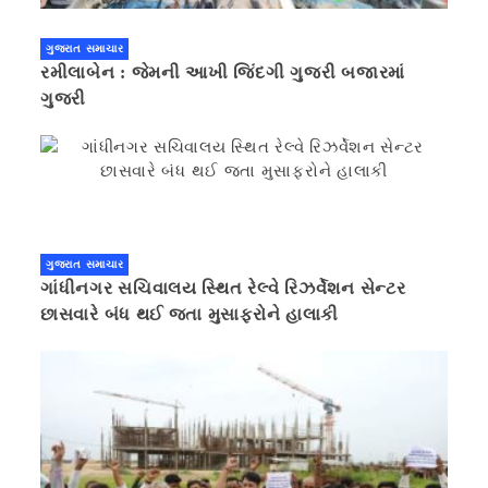
ગુજરાત સમાચાર
રમીલાબેન : જેમની આખી જિંદગી ગુજરી બજારમાં
ગુજરી
ગુજરાત સમાચાર
ગાંધીનગર સચિવાલય સ્થિત રેલ્વે રિઝર્વેશન સેન્ટર
છાસવારે બંધ થઈ જતા મુસાફરોને હાલાકી