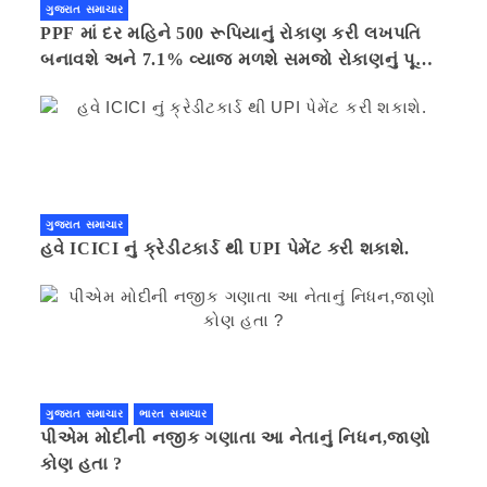
ગુજરાત સમાચાર
PPF માં દર મહિને 500 રૂપિયાનું રોકાણ કરી લખપતિ
બનાવશે અને 7.1% વ્યાજ મળશે સમજો રોકાણનું પૂરું
ગણિત .નવી દિલ્હી 41 મિનીટ પહેલા.
ગુજરાત સમાચાર
હવે ICICI નું ક્રેડીટકાર્ડ થી UPI પેમેંટ કરી શકાશે.
ગુજરાત સમાચાર
ભારત સમાચાર
પીએમ મોદીની નજીક ગણાતા આ નેતાનું નિધન,જાણો
કોણ હતા ?