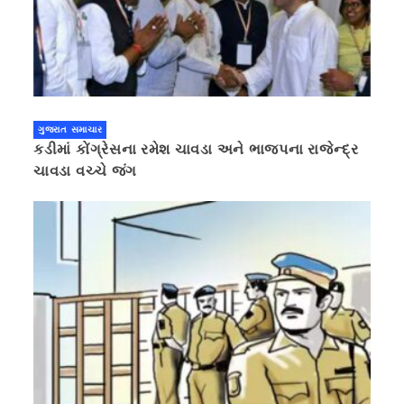
ગુજરાત સમાચાર
કડીમાં કોંગ્રેસના રમેશ ચાવડા અને ભાજપના રાજેન્દ્ર
ચાવડા વચ્ચે જંગ