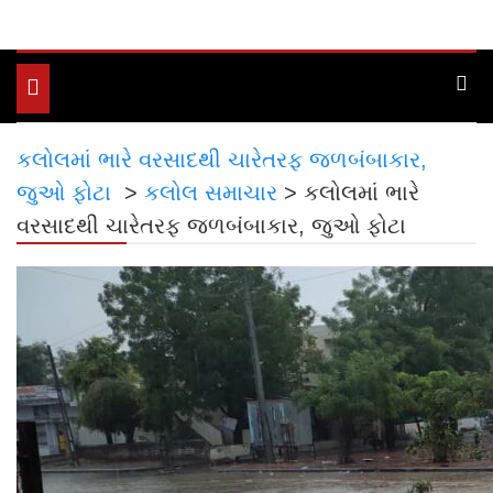
Toggle
navigation
કલોલમાં ભારે વરસાદથી ચારેતરફ જળબંબાકાર,
જુઓ ફોટા
>
કલોલ સમાચાર
>
કલોલમાં ભારે
વરસાદથી ચારેતરફ જળબંબાકાર, જુઓ ફોટા