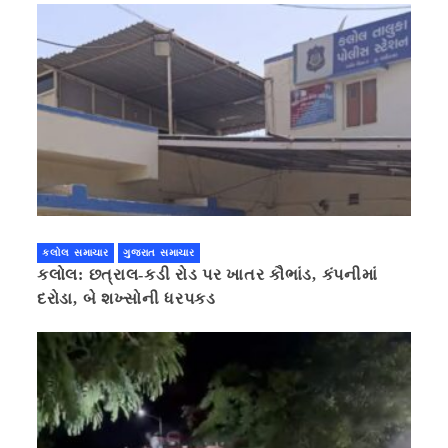
કલોલ સમાચાર
ગુજરાત સમાચાર
કલોલ: છત્રાલ-કડી રોડ પર ખાતર કૌભાંડ, કંપનીમાં
દરોડા, બે શખ્સોની ધરપકડ