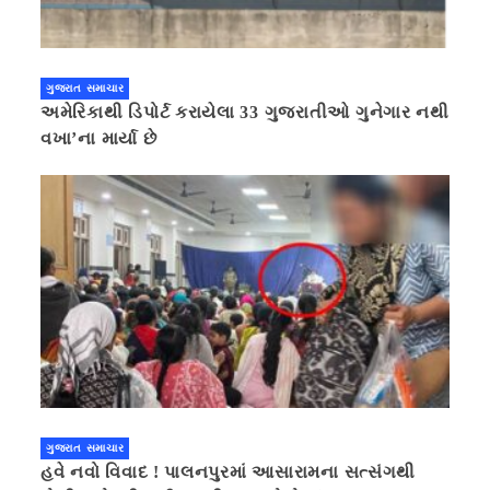
ગુજરાત સમાચાર
અમેરિકાથી ડિપોર્ટ કરાયેલા 33 ગુજરાતીઓ ગુનેગાર નથી
વખા’ના માર્યા છે
ગુજરાત સમાચાર
હવે નવો વિવાદ ! પાલનપુરમાં આસારામના સત્સંગથી