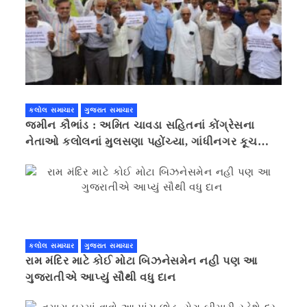
કલોલ સમાચાર
ગુજરાત સમાચાર
જમીન કૌભાંડ : અમિત ચાવડા સહિતનાં કોંગ્રેસના
નેતાઓ કલોલનાં મુલસણા પહોંચ્યા, ગાંધીનગર કૂચ
કરવાની ચિમકી
કલોલ સમાચાર
ગુજરાત સમાચાર
રામ મંદિર માટે કોઈ મોટા બિઝનેસમેન નહી પણ આ
ગુજરાતીએ આપ્યું સૌથી વધુ દાન