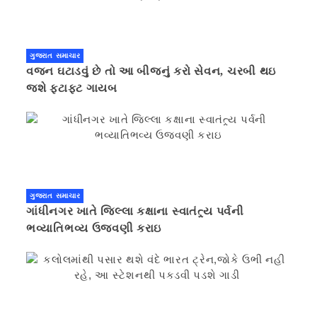
ગુજરાત સમાચાર
વજન ઘટાડવું છે તો આ બીજનું કરો સેવન, ચરબી થઇ
જશે ફટાફટ ગાયબ
ગુજરાત સમાચાર
ગાંધીનગર ખાતે જિલ્લા કક્ષાના સ્વાતંત્ર્ય પર્વની
ભવ્યાતિભવ્ય ઉજવણી કરાઇ