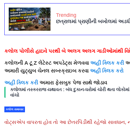
Trending
છત્રાલમાં પ્રાણીની બખોલમાં અડધી
કલોલ પોલીસે હાઇવે પરથી બે અલગ અલગ ગાડીઓમાંથી વિદ
કલોલની A ટૂ Z લેટેસ્ટ અપડેટ્સ મેળવવા
અહીં ક્લિક કરી
અમ
અમારી યુટ્યુબ ચેનલ સબ્સ્ક્રાઇબ કરવા
અહીં ક્લિક કરો
અહીં ક્લિક કરી
અમારા ફેસબુક પેજ સાથે જોડાવ
કલોલમાં તસ્કરરાજ યથાવત : બંધ દુકાન-ઘરોમાં ચોરી થતા લોકોમાં ફ
વાંચો
કલોલ સમાચાર
વોટ્સએપ વાપરતા હોવ તો આ છેતરપિંડીથી રહેજો સાવધાન, નહ