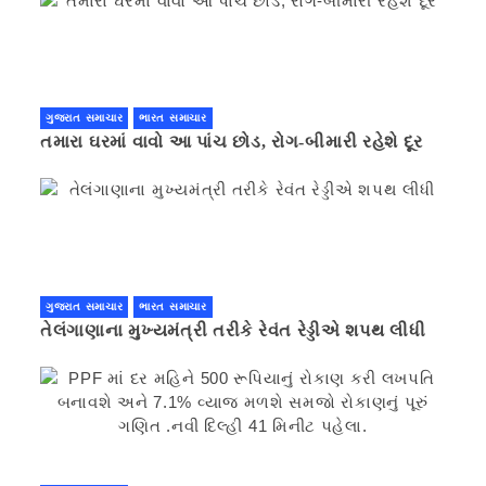
ગુજરાત સમાચાર
ભારત સમાચાર
તમારા ઘરમાં વાવો આ પાંચ છોડ, રોગ-બીમારી રહેશે દૂર
ગુજરાત સમાચાર
ભારત સમાચાર
તેલંગાણાના મુખ્યમંત્રી તરીકે રેવંત રેડ્ડીએ શપથ લીધી