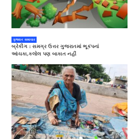
ગુજરાત સમાચાર
બ્રેકીંગ : સમગ્ર ઉત્તર ગુજરાતમાં ભૂકંપનાં
આંચકા,કલોલ પણ બાકાત નહીં