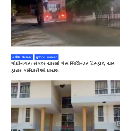
કલોલ સમાચાર
ગુજરાત સમાચાર
ગાંધીનગર: સેક્ટર ચારમાં ગેસ સિલિન્ડર વિસ્ફોટ, ચાર
ફાયર કર્મચારીઓ ઘાયલ