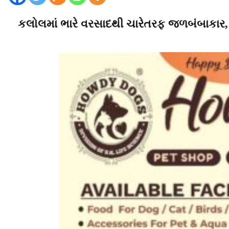
કલોલમાં ભારે વરસાદથી ચારેતરફ જળબંબાકાર