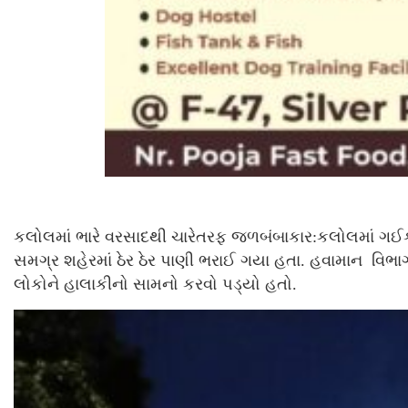
કલોલમાં ભારે વરસાદથી ચારેતરફ જળબંબાકાર:કલોલમાં ગઈકાલ
સમગ્ર શહેરમાં ઠેર ઠેર પાણી ભરાઈ ગયા હતા. હવામાન વિભ
લોકોને હાલાકીનો સામનો કરવો પડ્યો હતો.