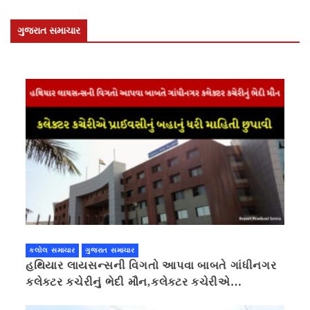
ગુજરાત સમાચાર
કલોલ સમાચાર
ગુજરાત સમાચાર
હથિયાર લાયસન્સની વિગતો આપવા બાબતે ગાંધીનગર
કલેક્ટર કચેરીનું ભેદી મૌન,કલેક્ટર કચેરીએ
પ્રાઈવસીનું બહાનું ધરી માહિતી છુપાવી