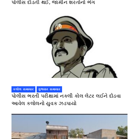
પોલીસ દોડતી થઈ, જામીન શરતોનો ભંગ
કલોલ સમાચાર
ગુજરાત સમાચાર
પોલીસ ભરતી પરીક્ષામાં નકલી કોલ લેટર લઈને દોડવા
આવેલ કલોલનો યુવક ઝડપાયો