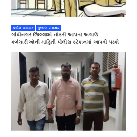
કલોલ સમાચાર
ગુજરાત સમાચાર
ગાંધીનગર જિલ્લામાં નોકરી આપતા અગાઉ
કર્મચારીઓની માહિતી પોલીસ સ્ટેશનમાં આપવી પડશે