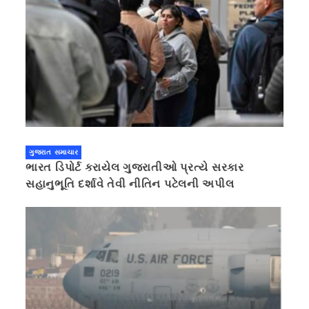
ગુજરાત સમાચાર
ભારત ડિપોર્ટ કરાયેલ ગુજરાતીઓ પ્રત્યે સરકાર
સહાનુભૂતિ દર્શાવે તેવી નીતિન પટેલની અપીલ