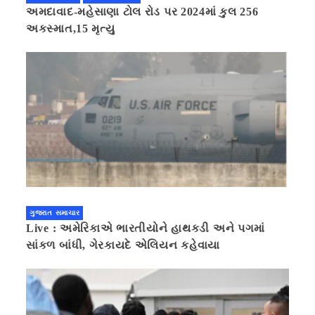
અમદાવાદ-મહેસાણા ટોલ રોડ પર 2024માં કુલ 256
અકસ્માત,15 મૃત્યુ
ગુજરાત સમાચાર
Live : અમેરિકાએ ભારતીયોને હાથકડી અને પગમાં
સાંકળ બાંધી, ગેરકાયદે એલિયન કહેવાયા