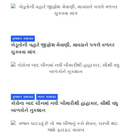
ગુજરાત સમાચાર
ખેડૂતોની વહારે જીજ્ઞેશ મેવાણી, માવઠાને પગલે વળતર
ચુકવવા માંગ
ગુજરાત સમાચાર
ભારત સમાચાર
કોરોના બાદ ચીનમાં નવી બીમારીથી હાહાકાર, સૌથી વધુ
બાળકોને નુકશાન