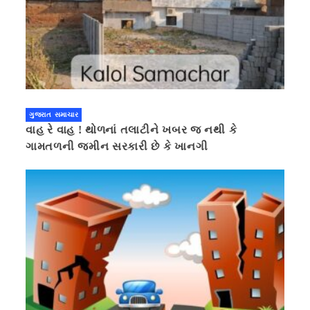
ગુજરાત સમાચાર
વાહ રે વાહ ! થોળનાં તલાટીને ખબર જ નથી કે
ગામતળની જમીન સરકારી છે કે ખાનગી