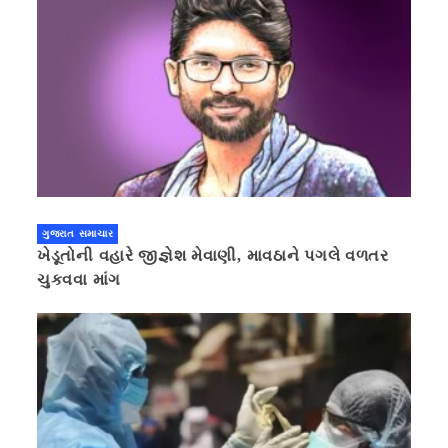
ગુજરાત સમાચાર
ખેડૂતોની વહારે જીજ્ઞેશ મેવાણી, માવઠાને પગલે વળતર
ચુકવવા માંગ