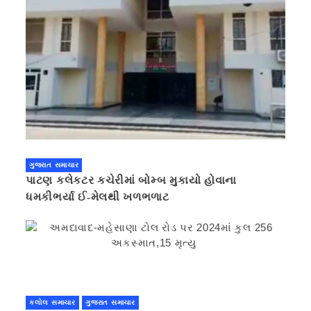
ગુજરાત સમાચાર
પાટણ કલેકટર કચેરીમાં બોમ્બ મુકાયો હોવાના
ધમકીભર્યા ઈ-મેલથી ખળભળાટ
કલોલ સમાચાર
ગુજરાત સમાચાર