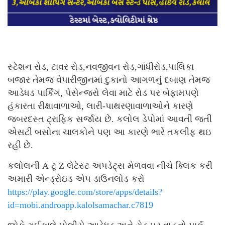
સ્ટેશન રોડ, ટાવર રોડ,નવજીવન રોડ,ગાંધીરોડ,પાલિકા
બજાર તેમજ વેપારીજીનમાં દુકાનો આગળનું દબાણ તેમજ
આડેધડ પાર્કિંગ, પેસેન્જરો લેવા માટે રોડ પર બેફામપણે
હંકારતા રીક્ષાવાળાઓ, લારી-પાથરણાવાળાઓને કારણે
જબરદસ્ત ટ્રાફિક સર્જાય છે. કલોલ ડેપોમાં આવતી જતી
એસટી બસોના ચાલકોને પણ આ કારણે ભારે તકલીફ થઇ
રહી છે.
કલોલની A ટૂ Z લેટેસ્ટ અપડેટ્સ મેળવવા નીચે ક્લિક કરી
અમારી એન્ડ્રોઇડ એપ ડાઉનલોડ કરો
https://play.google.com/store/apps/details?
id=mobi.androapp.kalolsamachar.c7819