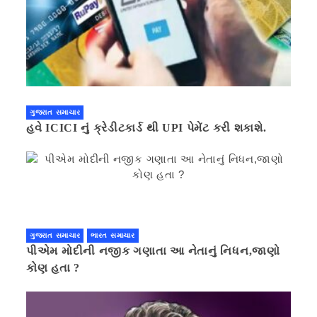
ગુજરાત સમાચાર
હવે ICICI નું ક્રેડીટકાર્ડ થી UPI પેમેંટ કરી શકાશે.
ગુજરાત સમાચાર
ભારત સમાચાર
પીએમ મોદીની નજીક ગણાતા આ નેતાનું નિધન,જાણો
કોણ હતા ?