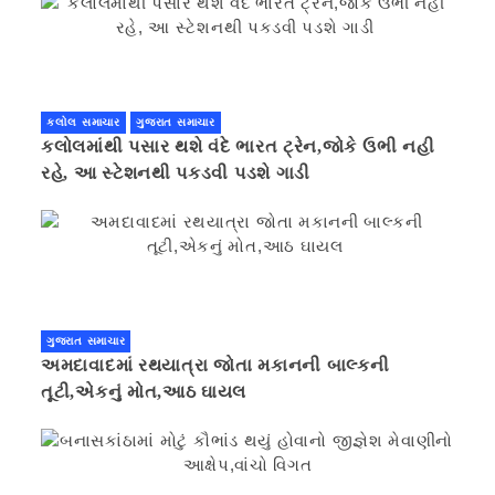
કલોલ સમાચાર
ગુજરાત સમાચાર
કલોલમાંથી પસાર થશે વંદે ભારત ટ્રેન,જોકે ઉભી નહી
રહે, આ સ્ટેશનથી પકડવી પડશે ગાડી
ગુજરાત સમાચાર
અમદાવાદમાં રથયાત્રા જોતા મકાનની બાલ્કની
તૂટી,એકનું મોત,આઠ ઘાયલ