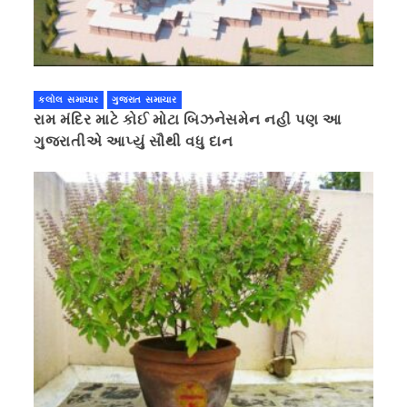
કલોલ સમાચાર
ગુજરાત સમાચાર
રામ મંદિર માટે કોઈ મોટા બિઝનેસમેન નહી પણ આ
ગુજરાતીએ આપ્યું સૌથી વધુ દાન