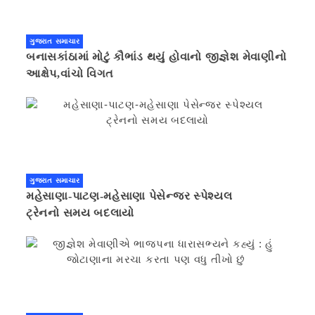
ગુજરાત સમાચાર
બનાસકાંઠામાં મોટું કૌભાંડ થયું હોવાનો જીજ્ઞેશ મેવાણીનો
આક્ષેપ,વાંચો વિગત
ગુજરાત સમાચાર
મહેસાણા-પાટણ-મહેસાણા પેસેન્જર સ્પેશ્યલ
ટ્રેનનો સમય બદલાયો