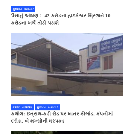
ગુજરાત સમાચાર
પૈસાનું આંધણ ! 42 કરોડના હાટકેશ્વર બ્રિજને 10
કરોડના ખર્ચે તોડી પડાશે
કલોલ સમાચાર
ગુજરાત સમાચાર
કલોલ: છત્રાલ-કડી રોડ પર ખાતર કૌભાંડ, કંપનીમાં
દરોડા, બે શખ્સોની ધરપકડ