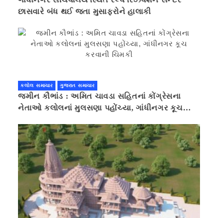
છાસવારે બંધ થઈ જતા મુસાફરોને હાલાકી
કલોલ સમાચાર
ગુજરાત સમાચાર
જમીન કૌભાંડ : અમિત ચાવડા સહિતનાં કોંગ્રેસના
નેતાઓ કલોલનાં મુલસણા પહોંચ્યા, ગાંધીનગર કૂચ
કરવાની ચિમકી