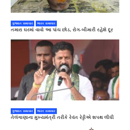
ગુજરાત સમાચાર
ભારત સમાચાર
તમારા ઘરમાં વાવો આ પાંચ છોડ, રોગ-બીમારી રહેશે દૂર
ગુજરાત સમાચાર
ભારત સમાચાર
તેલંગાણાના મુખ્યમંત્રી તરીકે રેવંત રેડ્ડીએ શપથ લીધી