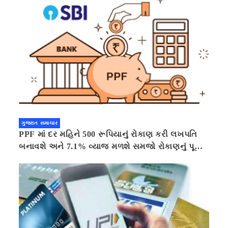
ગુજરાત સમાચાર
PPF માં દર મહિને 500 રૂપિયાનું રોકાણ કરી લખપતિ
બનાવશે અને 7.1% વ્યાજ મળશે સમજો રોકાણનું પૂરું
ગણિત .નવી દિલ્હી 41 મિનીટ પહેલા.