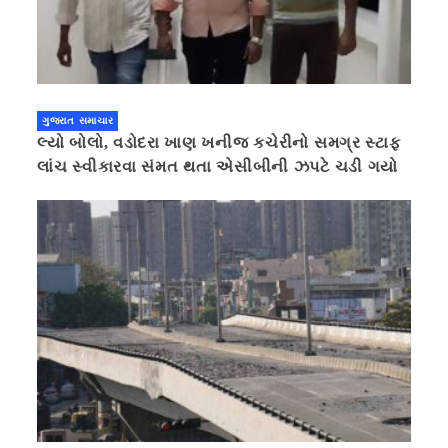
ગુજરાત સમાચાર
લ્યો બોલો, વડોદરા ખાણ ખનીજ કચેરીનો સમગ્ર સ્ટાફ
લાંચ સ્વીકારવા સંમત થતા એસીબીની ઝપટે ચડી ગયો