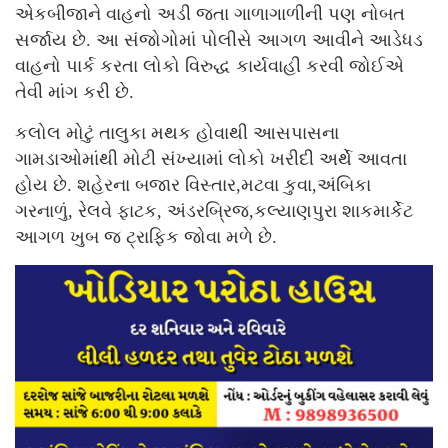
એકબીજાને વાહનો અડી જતા ગાળાગાળીની પણ નોબત
સર્જાય છે. આ સંજોગોમાં પોલીસે આગળ આવીને આડેધડ
વાહનો પાર્ક કરતા લોકો વિરુદ્ધ કાર્યવાહી કરવી જોઈએ
તેવી માંગ કરી છે.
કલોલ મોટું તાલુકા મથક હોવાથી આસપાસના
ગામડાઓમાંથી મોટી સંખ્યામાં લોકો ખરીદી અર્થે આવતા
હોય છે. શહેરના બજાર વિસ્તાર,મટવા કુવા,અંબિકા
ગરનાળું, રેલવે ફાટક, અંડરબ્રિજ,કલ્યાણપુરા શાકમાર્કેટ
આગળ ખુબ જ ટ્રાફિક જોવા મળે છે.