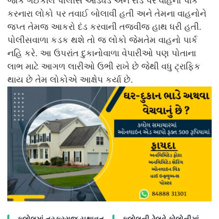
જોકે ગઈકાલે પોલીસે આડેધડ અને રોડ પર વાહનો પાર્ક
કરનારા લોકો પર તવાઈ બોલાવી હતી અને તેમના વાહનોને
જપ્ત તેમજ આકરો દંડ કરવાની તજવીજ હાથ ધરી હતી.
પોલીસવાળા કડક થશે તો જ લોકો જેમતેમ વાહનો પાર્ક
નહિ કરે. આ ઉપરાંત દુકાનોવાળા વેપારીઓ પણ પોતાના
લાભ માટે આગળ લારીઓ ઉભી રાખે છે જેથી વધુ ટ્રાફિક
થાય છે તેમ લોકોએ આક્ષેપ કર્યા છે.