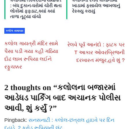
કલોલમાં તસ્કરરાજ યથાવત
કલોલની રેલવે કોલોનીમાં
: બંધ દુકાન-ઘરોમાં ચોરી થતા
ખાડામાં ફસાયેલ આખલાનું
લોકોમાં ફફડાટ,ક્યાં ક્યાં
રેસ્ક્યુ કરાયું
તાળા તૂટ્યા વાંચો
કલોલ સમાચાર
કલોલ ગાયત્રી મંદિર સામે
રેલવે પૂર્વ આનંદો : ફાટક પર
પૈસા પડી ગયા કહી ગઠિયા
T આકાર ઓવરબ્રિજની
દોઢ લાખ રૂપિયા લઈને
દરખાસ્ત મંજુર,હવે શું ?
રફુચક્કર
2 thoughts on “
કલોલના બજારમાં
આડેધડ પાર્કિગ બાદ અચાનક પોલીસ
આવી, શું કર્યું ?
”
Pingback:
સનસનાટી : કલોલ-છત્રાલ હાઇવે પર દિન
દહાડે 2 કરોડ રૂપિયાની લૂંટ