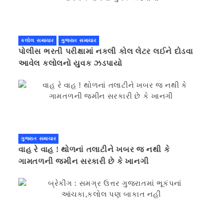
કલોલ સમાચાર
ગુજરાત સમાચાર
પોલીસ ભરતી પરીક્ષામાં નકલી કોલ લેટર લઈને દોડવા
આવેલ કલોલનો યુવક ઝડપાયો
ગુજરાત સમાચાર
વાહ રે વાહ ! થોળનાં તલાટીને ખબર જ નથી કે
ગામતળની જમીન સરકારી છે કે ખાનગી