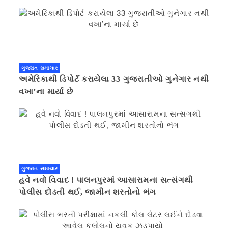
ગુજરાત સમાચાર
અમેરિકાથી ડિપોર્ટ કરાયેલા 33 ગુજરાતીઓ ગુનેગાર નથી
વખા’ના માર્યા છે
ગુજરાત સમાચાર
હવે નવો વિવાદ ! પાલનપુરમાં આસારામના સત્સંગથી
પોલીસ દોડતી થઈ, જામીન શરતોનો ભંગ