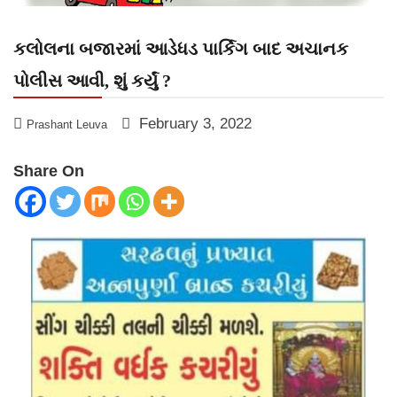
કલોલના બજારમાં આડેધડ પાર્કિગ બાદ અચાનક
પોલીસ આવી, શું કર્યું ?
February 3, 2022
Prashant Leuva
Share On