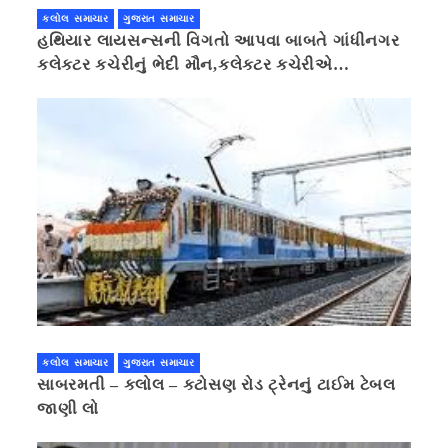
કલોલ સમાચાર
ગુજરાત સમાચાર
હથિયાર લાયસન્સની વિગતો આપવા બાબતે ગાંધીનગર
કલેક્ટર કચેરીનું ભેદી મૌન,કલેક્ટર કચેરીએ
પ્રાઈવસીનું બહાનું ધરી માહિતી છુપાવી
કલોલ સમાચાર
ગુજરાત સમાચાર
સાબરમતી – કલોલ – કટોસણ રોડ ટ્રેનનું ટાઈમ ટેબલ
જાણી લો