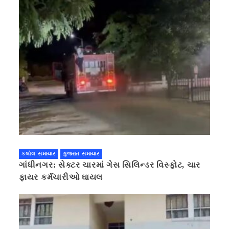
કલોલ સમાચાર
ગુજરાત સમાચાર
ગાંધીનગર: સેક્ટર ચારમાં ગેસ સિલિન્ડર વિસ્ફોટ, ચાર
ફાયર કર્મચારીઓ ઘાયલ