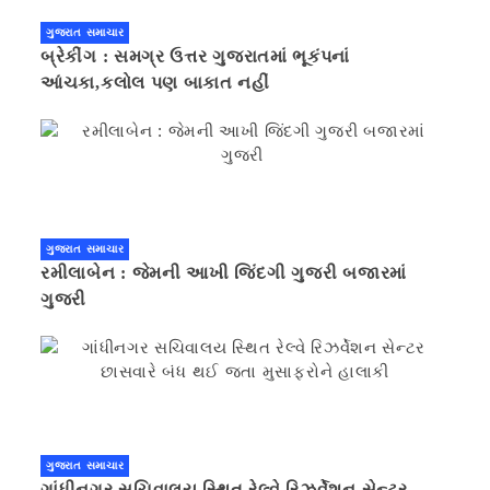
ગુજરાત સમાચાર
બ્રેકીંગ : સમગ્ર ઉત્તર ગુજરાતમાં ભૂકંપનાં
આંચકા,કલોલ પણ બાકાત નહીં
ગુજરાત સમાચાર
રમીલાબેન : જેમની આખી જિંદગી ગુજરી બજારમાં
ગુજરી
ગુજરાત સમાચાર
ગાંધીનગર સચિવાલય સ્થિત રેલ્વે રિઝર્વેશન સેન્ટર