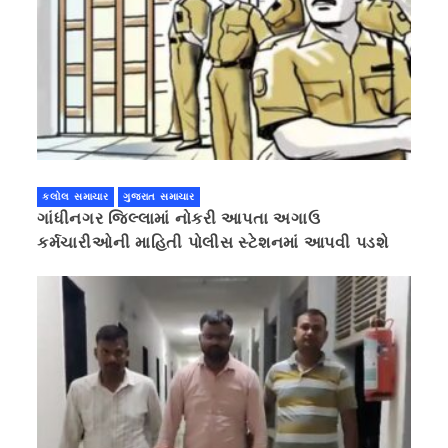
કલોલ સમાચાર
ગુજરાત સમાચાર
ગાંધીનગર જિલ્લામાં નોકરી આપતા અગાઉ
કર્મચારીઓની માહિતી પોલીસ સ્ટેશનમાં આપવી પડશે