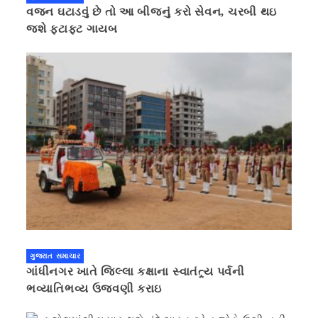
વજન ઘટાડવું છે તો આ બીજનું કરો સેવન, ચરબી થઇ
જશે ફટાફટ ગાયબ
ગુજરાત સમાચાર
ગાંધીનગર ખાતે જિલ્લા કક્ષાના સ્વાતંત્ર્ય પર્વની
ભવ્યાતિભવ્ય ઉજવણી કરાઇ