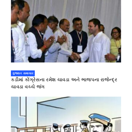
ગુજરાત સમાચાર
કડીમાં કોંગ્રેસના રમેશ ચાવડા અને ભાજપના રાજેન્દ્ર
ચાવડા વચ્ચે જંગ