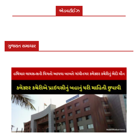
એડવર્ટાઈઝ
ગુજરાત સમાચાર