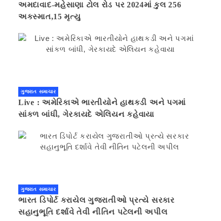
અમદાવાદ-મહેસાણા ટોલ રોડ પર 2024માં કુલ 256
અકસ્માત,15 મૃત્યુ
ગુજરાત સમાચાર
Live : અમેરિકાએ ભારતીયોને હાથકડી અને પગમાં
સાંકળ બાંધી, ગેરકાયદે એલિયન કહેવાયા
ગુજરાત સમાચાર
ભારત ડિપોર્ટ કરાયેલ ગુજરાતીઓ પ્રત્યે સરકાર
સહાનુભૂતિ દર્શાવે તેવી નીતિન પટેલની અપીલ