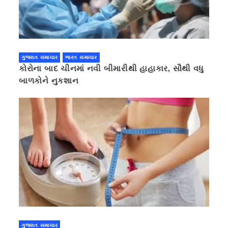
ગુજરાત સમાચાર
ભારત સમાચાર
કોરોના બાદ ચીનમાં નવી બીમારીથી હાહાકાર, સૌથી વધુ
બાળકોને નુકશાન
ગુજરાત સમાચાર