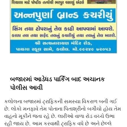
બજારમાં આડેધડ પાર્કિગ બાદ અચાનક
પોલીસ આવી
કલોલના બજારમાં ટ્રાફિકની સમસ્યા વિકરાળ બની ગઈ
છે. લોકો મનફાવે તેમ પોતાના પિતાશ્રીનો બગીચો હોય તેમ
વાહનો મૂકીને જતા રહે છે. લારીઓ વાળા રોડ વચ્ચે ઉભા
રહી જાય છે. આમ કરવાથી ટ્રાફિક વધે છે અને છેલ્લે