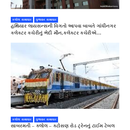
કલોલ સમાચાર
ગુજરાત સમાચાર
હથિયાર લાયસન્સની વિગતો આપવા બાબતે ગાંધીનગર
કલેક્ટર કચેરીનું ભેદી મૌન,કલેક્ટર કચેરીએ
પ્રાઈવસીનું બહાનું ધરી માહિતી છુપાવી
કલોલ સમાચાર
ગુજરાત સમાચાર
સાબરમતી – કલોલ – કટોસણ રોડ ટ્રેનનું ટાઈમ ટેબલ