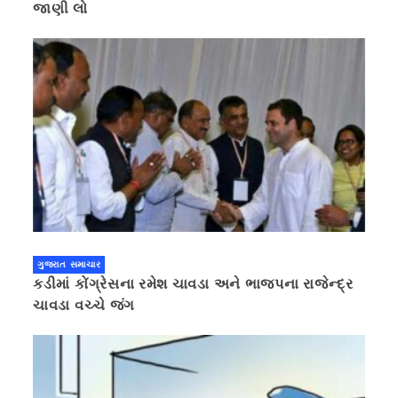
જાણી લો
ગુજરાત સમાચાર
કડીમાં કોંગ્રેસના રમેશ ચાવડા અને ભાજપના રાજેન્દ્ર
ચાવડા વચ્ચે જંગ