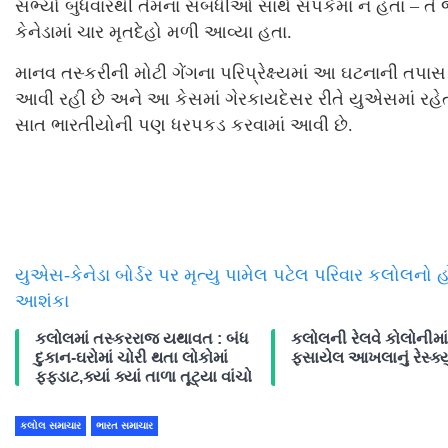
સભ્યો બુધવારથી તેમના સંબંધીઓ સાથે સંપર્કમાં ન હતા – તે 
કેનેડામાં ચાર મૃતદેહો મળી આવ્યા હતા.
માનવ તસ્કરીની મોટી ગેંગના પરિપ્રેક્ષ્યમાં આ ઘટનાની તપાસ
આવી રહી છે અને આ કેસમાં ગેરકાયદેસર રીતે યુએસમાં રહે
સાત ભારતીયોની પણ ધરપકડ કરવામાં આવી છે.
યુએસ-કેનેડા બોર્ડર પર મૃત્યુ પામેલ પટેલ પરિવાર કલોલનો 
આશંકા
કલોલમાં તસ્કરરાજ યથાવત : બંધ
કલોલની રેલવે કોલોનીમાં
દુકાન-ઘરોમાં ચોરી થતા લોકોમાં
ફસાયેલ આખલાનું રેસ્ક્યુ
ફફડાટ,ક્યાં ક્યાં તાળા તૂટ્યા વાંચો
કલોલ સમાચાર
ભારત સમાચાર