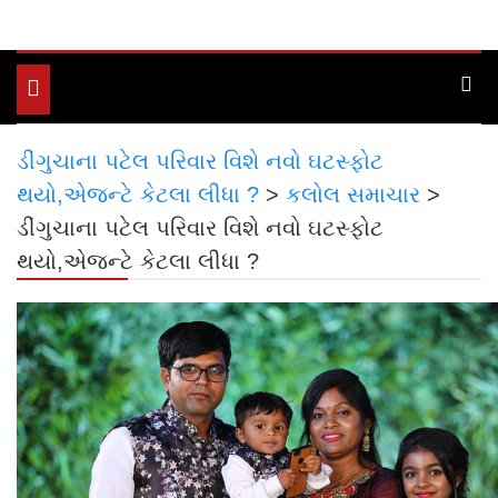
Toggle
navigation
ડીંગુચાના પટેલ પરિવાર વિશે નવો ઘટસ્ફોટ
થયો,એજન્ટે કેટલા લીધા ?
>
કલોલ સમાચાર
>
ડીંગુચાના પટેલ પરિવાર વિશે નવો ઘટસ્ફોટ
થયો,એજન્ટે કેટલા લીધા ?