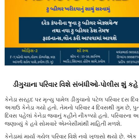
ડીંગુચાના પરિવાર વિશે સંબંધીઓ-પોલીસ શું કહે
કેનેડા સરહદ પર મૃત્યુ પામેલ ડીંગુચાનો પટેલ પરિવાર દસ દિ
અગાઉ કેનેડા ગયો હતો. તેમનો પરિવાર 4 દિવસથી ગુમ છે, પુત
દિવસ પહેલાં કેનેડા જવાનું કહીને નીકળ્યો હતો. પરિવારના
જણાવ્યું કે હવે સોમવારે એમ્બેસીમાંથી માહિતી મળશે.
કેનેડામાં માર્યા ગયેલ પરિવાર વિશે નવો ખુલાસો થયો છે. એક