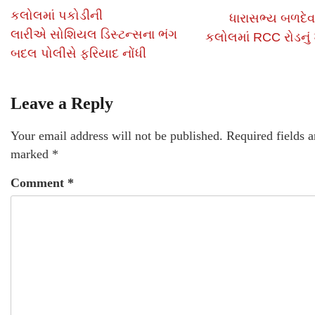
કલોલમાં પકોડીની
ધારાસભ્ય બળદેવ
લારીએ સોશિયલ ડિસ્ટન્સના ભંગ
કલોલમાં RCC રોડનું ખ
બદલ પોલીસે ફરિયાદ નોંધી
Leave a Reply
Your email address will not be published.
Required fields a
marked
*
Comment
*