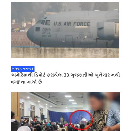
ગુજરાત સમાચાર
અમેરિકાથી ડિપોર્ટ કરાયેલા 33 ગુજરાતીઓ ગુનેગાર નથી
વખા’ના માર્યા છે