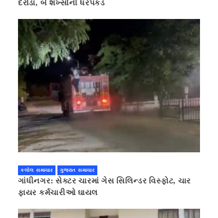
દરોડા, બે શખ્સોની ધરપકડ
કલોલ સમાચાર
ગુજરાત સમાચાર
ગાંધીનગર: સેક્ટર ચારમાં ગેસ સિલિન્ડર વિસ્ફોટ, ચાર
ફાયર કર્મચારીઓ ઘાયલ