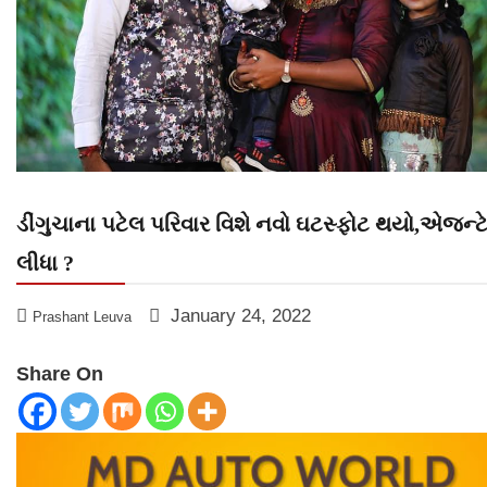
ડીંગુચાના પટેલ પરિવાર વિશે નવો ઘટસ્ફોટ થયો,એજન્ટે
લીધા ?
January 24, 2022
Prashant Leuva
Share On