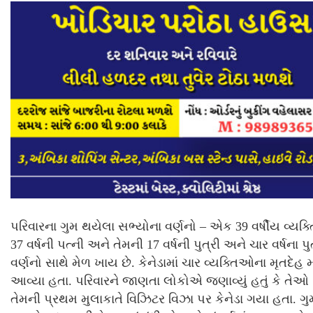
પરિવારના ગુમ થયેલા સભ્યોના વર્ણનો – એક 39 વર્ષીય વ્યક્ત
37 વર્ષની પત્ની અને તેમની 17 વર્ષની પુત્રી અને ચાર વર્ષના પુ
વર્ણનો સાથે મેળ ખાય છે. કેનેડામાં ચાર વ્યક્તિઓના મૃતદેહ 
આવ્યા હતા. પરિવારને જાણતા લોકોએ જણાવ્યું હતું કે તેઓ વ
તેમની પ્રથમ મુલાકાતે વિઝિટર વિઝા પર કેનેડા ગયા હતા. ગ