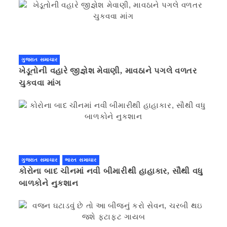
ગુજરાત સમાચાર
ખેડૂતોની વહારે જીજ્ઞેશ મેવાણી, માવઠાને પગલે વળતર
ચુકવવા માંગ
ગુજરાત સમાચાર
ભારત સમાચાર
કોરોના બાદ ચીનમાં નવી બીમારીથી હાહાકાર, સૌથી વધુ
બાળકોને નુકશાન