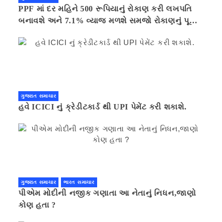
PPF માં દર મહિને 500 રૂપિયાનું રોકાણ કરી લખપતિ
બનાવશે અને 7.1% વ્યાજ મળશે સમજો રોકાણનું પૂરું
ગણિત .નવી દિલ્હી 41 મિનીટ પહેલા.
ગુજરાત સમાચાર
હવે ICICI નું ક્રેડીટકાર્ડ થી UPI પેમેંટ કરી શકાશે.
ગુજરાત સમાચાર
ભારત સમાચાર
પીએમ મોદીની નજીક ગણાતા આ નેતાનું નિધન,જાણો
કોણ હતા ?