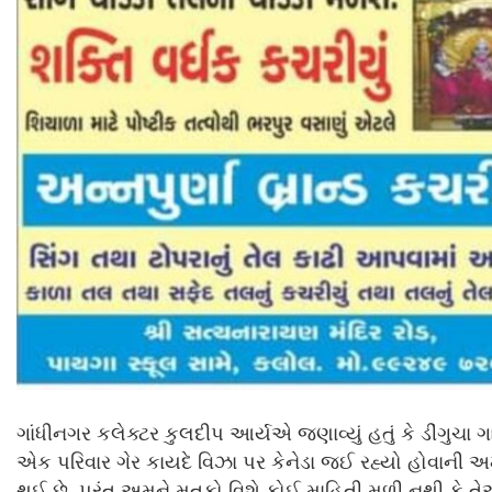
ગાંધીનગર કલેક્ટર કુલદીપ આર્યએ જણાવ્યું હતું કે ડીંગુચા 
એક પરિવાર ગેર કાયદે વિઝા પર કેનેડા જઈ રહ્યો હોવાની 
થઈ છે. પરંતુ અમને મૃતકો વિશે કોઈ માહિતી મળી નથી કે