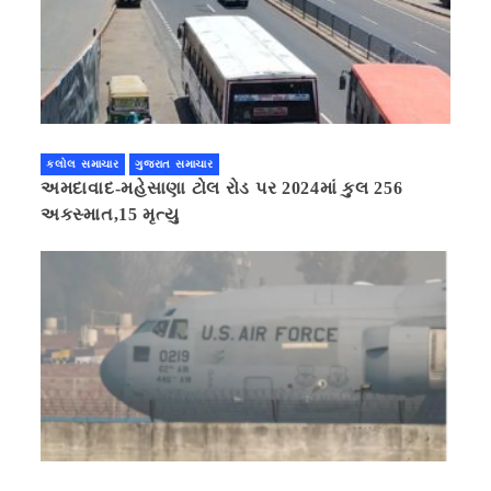
કલોલ સમાચાર
ગુજરાત સમાચાર
અમદાવાદ-મહેસાણા ટોલ રોડ પર 2024માં કુલ 256
અકસ્માત,15 મૃત્યુ