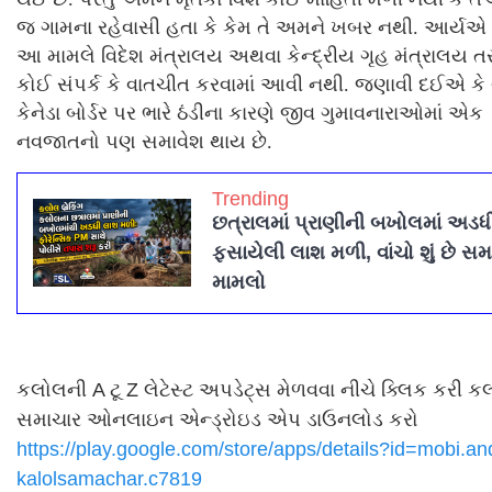
જ ગામના રહેવાસી હતા કે કેમ તે અમને ખબર નથી. આર્યએ કહ
આ મામલે વિદેશ મંત્રાલય અથવા કેન્દ્રીય ગૃહ મંત્રાલય 
કોઈ સંપર્ક કે વાતચીત કરવામાં આવી નથી. જણાવી દઈએ ક
કેનેડા બોર્ડર પર ભારે ઠંડીના કારણે જીવ ગુમાવનારાઓમાં એક
નવજાતનો પણ સમાવેશ થાય છે.
Trending
છત્રાલમાં પ્રાણીની બખોલમાં અડધ
ફસાયેલી લાશ મળી, વાંચો શું છે સમ
મામલો
કલોલની A ટૂ Z લેટેસ્ટ અપડેટ્સ મેળવવા નીચે ક્લિક કરી ક
સમાચાર ઓનલાઇન એન્ડ્રોઇડ એપ ડાઉનલોડ કરો
https://play.google.com/store/
apps/details?id=mobi.an
kalolsamachar.c7819