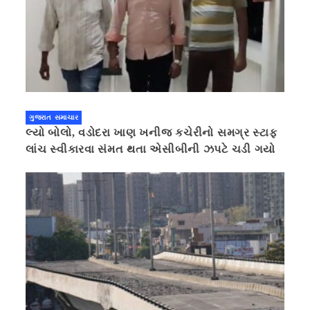
ગુજરાત સમાચાર
લ્યો બોલો, વડોદરા ખાણ ખનીજ કચેરીનો સમગ્ર સ્ટાફ
લાંચ સ્વીકારવા સંમત થતા એસીબીની ઝપટે ચડી ગયો