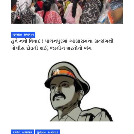
ગુજરાત સમાચાર
હવે નવો વિવાદ ! પાલનપુરમાં આસારામના સત્સંગથી
પોલીસ દોડતી થઈ, જામીન શરતોનો ભંગ
કલોલ સમાચાર
ગુજરાત સમાચાર