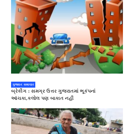
ગુજરાત સમાચાર
બ્રેકીંગ : સમગ્ર ઉત્તર ગુજરાતમાં ભૂકંપનાં
આંચકા,કલોલ પણ બાકાત નહીં