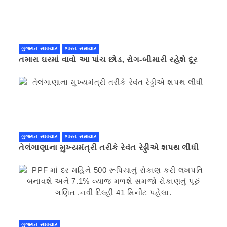
ગુજરાત સમાચાર
ભારત સમાચાર
તમારા ઘરમાં વાવો આ પાંચ છોડ, રોગ-બીમારી રહેશે દૂર
ગુજરાત સમાચાર
ભારત સમાચાર
તેલંગાણાના મુખ્યમંત્રી તરીકે રેવંત રેડ્ડીએ શપથ લીધી
ગુજરાત સમાચાર