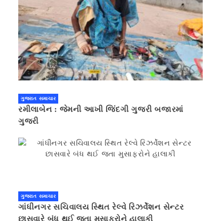
ગુજરાત સમાચાર
રમીલાબેન : જેમની આખી જિંદગી ગુજરી બજારમાં
ગુજરી
ગુજરાત સમાચાર
ગાંધીનગર સચિવાલય સ્થિત રેલ્વે રિઝર્વેશન સેન્ટર
છાસવારે બંધ થઈ જતા મુસાફરોને હાલાકી