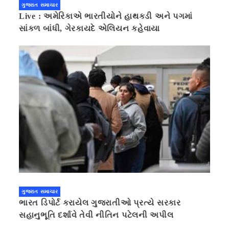
ગુજરાત સમાચાર
Live : અમેરિકાએ ભારતીયોને હાથકડી અને પગમાં
સાંકળ બાંધી, ગેરકાયદે એલિયન કહેવાયા
ગુજરાત સમાચાર
ભારત ડિપોર્ટ કરાયેલ ગુજરાતીઓ પ્રત્યે સરકાર
સહાનુભૂતિ દર્શાવે તેવી નીતિન પટેલની અપીલ