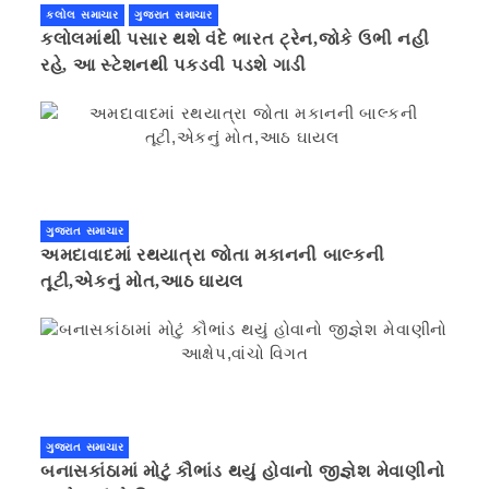
કલોલ સમાચાર
ગુજરાત સમાચાર
કલોલમાંથી પસાર થશે વંદે ભારત ટ્રેન,જોકે ઉભી નહી
રહે, આ સ્ટેશનથી પકડવી પડશે ગાડી
ગુજરાત સમાચાર
અમદાવાદમાં રથયાત્રા જોતા મકાનની બાલ્કની
તૂટી,એકનું મોત,આઠ ઘાયલ
ગુજરાત સમાચાર
બનાસકાંઠામાં મોટું કૌભાંડ થયું હોવાનો જીજ્ઞેશ મેવાણીનો