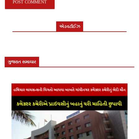
એડવર્ટાઈઝ
ગુજરાત સમાચાર