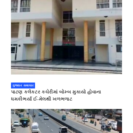
ગુજરાત સમાચાર
પાટણ કલેકટર કચેરીમાં બોમ્બ મુકાયો હોવાના
ધમકીભર્યા ઈ-મેલથી ખળભળાટ