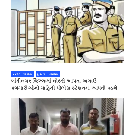
કલોલ સમાચાર
ગુજરાત સમાચાર
ગાંધીનગર જિલ્લામાં નોકરી આપતા અગાઉ
કર્મચારીઓની માહિતી પોલીસ સ્ટેશનમાં આપવી પડશે