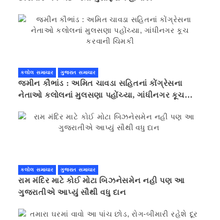
કલોલ સમાચાર
ગુજરાત સમાચાર
જમીન કૌભાંડ : અમિત ચાવડા સહિતનાં કોંગ્રેસના
નેતાઓ કલોલનાં મુલસણા પહોંચ્યા, ગાંધીનગર કૂચ
કરવાની ચિમકી
કલોલ સમાચાર
ગુજરાત સમાચાર
રામ મંદિર માટે કોઈ મોટા બિઝનેસમેન નહી પણ આ
ગુજરાતીએ આપ્યું સૌથી વધુ દાન