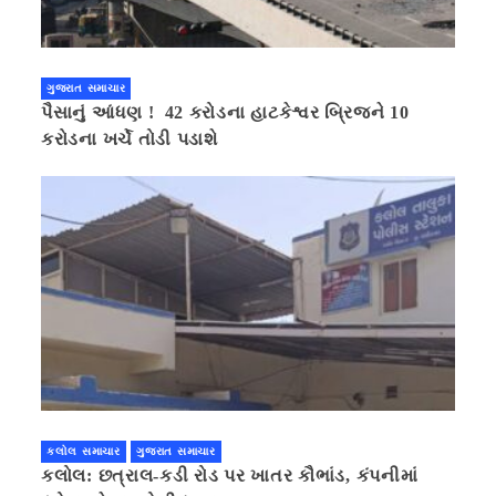
ગુજરાત સમાચાર
પૈસાનું આંધણ ! 42 કરોડના હાટકેશ્વર બ્રિજને 10
કરોડના ખર્ચે તોડી પડાશે
કલોલ સમાચાર
ગુજરાત સમાચાર
કલોલ: છત્રાલ-કડી રોડ પર ખાતર કૌભાંડ, કંપનીમાં