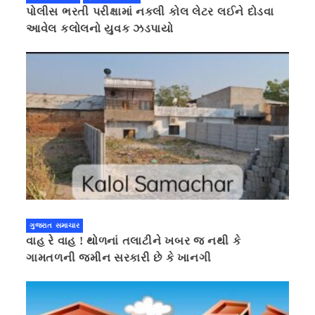
પોલીસ ભરતી પરીક્ષામાં નકલી કોલ લેટર લઈને દોડવા
આવેલ કલોલનો યુવક ઝડપાયો
ગુજરાત સમાચાર
વાહ રે વાહ ! થોળનાં તલાટીને ખબર જ નથી કે
ગામતળની જમીન સરકારી છે કે ખાનગી