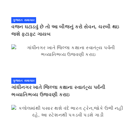
ગુજરાત સમાચાર
વજન ઘટાડવું છે તો આ બીજનું કરો સેવન, ચરબી થઇ
જશે ફટાફટ ગાયબ
ગુજરાત સમાચાર
ગાંધીનગર ખાતે જિલ્લા કક્ષાના સ્વાતંત્ર્ય પર્વની
ભવ્યાતિભવ્ય ઉજવણી કરાઇ