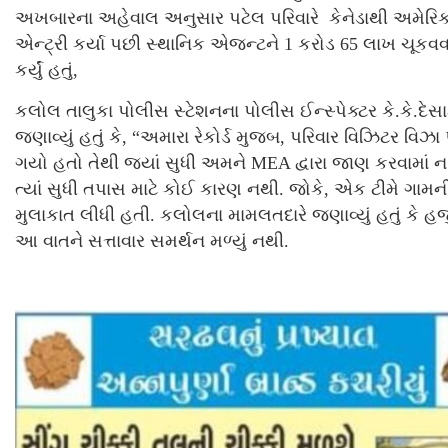
અખબારના અહેવાલ અનુસાર પટેલ પરિવારે કેનેડાથી અમેરિકા 
એન્ટ્રી કર્યા પછી સ્થાનિક એજન્ટને 1 કરોડ 65 લાખ ચૂકવવાન
કર્યું હતું,
કલોલ તાલુકા પોલીસ સ્ટેશનના પોલીસ ઈન્સ્પેક્ટર કે.કે.દે
જણાવ્યું હતું કે, “અમારા રેકોર્ડ મુજબ, પરિવાર વિઝિટર વિઝા 
ગયો હતો તેથી જ્યાં સુધી અમને MEA દ્વારા જાણ કરવામાં 
ત્યાં સુધી તપાસ માટે કોઈ કારણ નથી. જોકે, એક ટીમે ગામન
મુલાકાત લીધી હતી. કલોલના મામલતદારે જણાવ્યું હતું કે હજ
આ વાતને સત્તાવાર સમર્થન મળ્યું નથી.