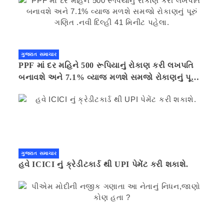
ગુજરાત સમાચાર
PPF માં દર મહિને 500 રૂપિયાનું રોકાણ કરી લખપતિ
બનાવશે અને 7.1% વ્યાજ મળશે સમજો રોકાણનું પૂરું
ગણિત .નવી દિલ્હી 41 મિનીટ પહેલા.
ગુજરાત સમાચાર
હવે ICICI નું ક્રેડીટકાર્ડ થી UPI પેમેંટ કરી શકાશે.