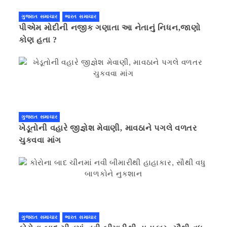
ગુજરાત સમાચાર
ભારત સમાચાર
પીએમ મોદીની નજીક ગણાતા આ નેતાનું નિધન,જાણો
કોણ હતા ?
ગુજરાત સમાચાર
ખેડૂતોની વહારે જીજ્ઞેશ મેવાણી, માવઠાને પગલે વળતર
ચુકવવા માંગ
ગુજરાત સમાચાર
ભારત સમાચાર