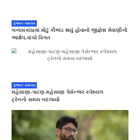
ગુજરાત સમાચાર
બનાસકાંઠામાં મોટું કૌભાંડ થયું હોવાનો જીજ્ઞેશ મેવાણીનો
આક્ષેપ,વાંચો વિગત
ગુજરાત સમાચાર
મહેસાણા-પાટણ-મહેસાણા પેસેન્જર સ્પેશ્યલ
ટ્રેનનો સમય બદલાયો