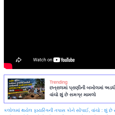
Trending
છત્રાલમાં પ્રાણીની બખોલમાં અડ
વાંચો શું છે સમગ્ર મામલો
કલોલમાં થયેલ ફાયરિંગની તપાસ કોને સોંપાઈ, વાંચો : શું છ