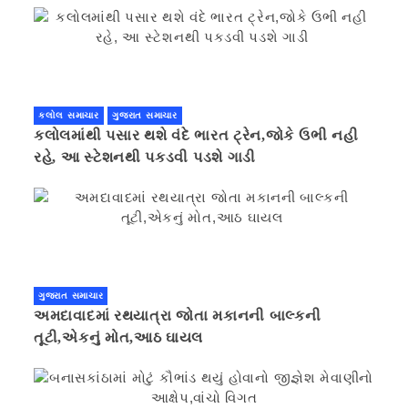
કલોલ સમાચાર
ગુજરાત સમાચાર
કલોલમાંથી પસાર થશે વંદે ભારત ટ્રેન,જોકે ઉભી નહી
રહે, આ સ્ટેશનથી પકડવી પડશે ગાડી
ગુજરાત સમાચાર
અમદાવાદમાં રથયાત્રા જોતા મકાનની બાલ્કની
તૂટી,એકનું મોત,આઠ ઘાયલ