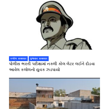
કલોલ સમાચાર
ગુજરાત સમાચાર
પોલીસ ભરતી પરીક્ષામાં નકલી કોલ લેટર લઈને દોડવા
આવેલ કલોલનો યુવક ઝડપાયો