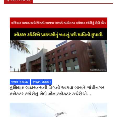
કલોલ સમાચાર
ગુજરાત સમાચાર
હથિયાર લાયસન્સની વિગતો આપવા બાબતે ગાંધીનગર
કલેક્ટર કચેરીનું ભેદી મૌન,કલેક્ટર કચેરીએ
પ્રાઈવસીનું બહાનું ધરી માહિતી છુપાવી