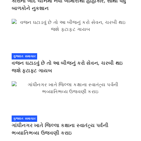
કોરોના બાદ ચીનમાં નવી બીમારીથી હાહાકાર, સૌથી વધુ
બાળકોને નુકશાન
ગુજરાત સમાચાર
વજન ઘટાડવું છે તો આ બીજનું કરો સેવન, ચરબી થઇ
જશે ફટાફટ ગાયબ
ગુજરાત સમાચાર
ગાંધીનગર ખાતે જિલ્લા કક્ષાના સ્વાતંત્ર્ય પર્વની
ભવ્યાતિભવ્ય ઉજવણી કરાઇ