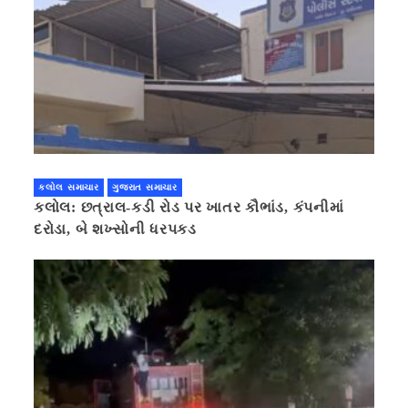
કલોલ સમાચાર
ગુજરાત સમાચાર
કલોલ: છત્રાલ-કડી રોડ પર ખાતર કૌભાંડ, કંપનીમાં
દરોડા, બે શખ્સોની ધરપકડ