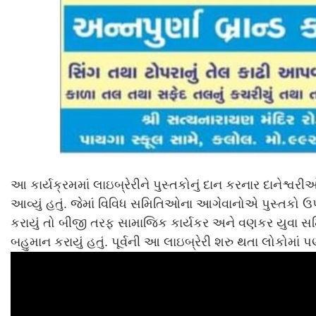
આ કાર્યક્રમમાં લાઇબ્રેરીને પુસ્તકોનું દાન કરનાર દાનેશ્વર
આવ્યું હતું. જેમાં વિવિધ સમિતિઓના આગેવાનોએ પુસ્તકો ઉપ
કરાયું તો બીજી તરફ સામાજિક કાર્યકર અને વણકર યુવા સમ
બહુમાન કરાયું હતું. પૂર્વની આ લાઇબ્રેરી શરુ થતા લોકોમાં