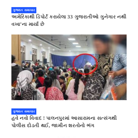
ગુજરાત સમાચાર
અમેરિકાથી ડિપોર્ટ કરાયેલા 33 ગુજરાતીઓ ગુનેગાર નથી
વખા’ના માર્યા છે
ગુજરાત સમાચાર
હવે નવો વિવાદ ! પાલનપુરમાં આસારામના સત્સંગથી
પોલીસ દોડતી થઈ, જામીન શરતોનો ભંગ