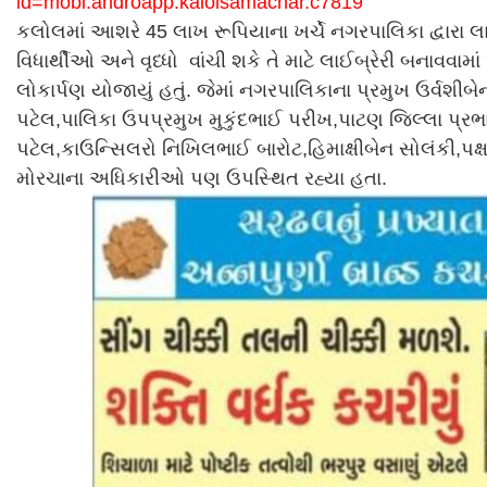
id=mobi.androapp.kalolsamachar.c7819
કલોલમાં આશરે 45 લાખ રૂપિયાના ખર્ચે નગરપાલિકા દ્વારા લા
વિધાર્થીઓ અને વૃધ્ધો વાંચી શકે તે માટે લાઈબ્રેરી બનાવવામા
લોકાર્પણ યોજાયું હતું. જેમાં નગરપાલિકાના પ્રમુખ ઉર્વશીબે
પટેલ,પાલિકા ઉપપ્રમુખ મુકુંદભાઈ પરીખ,પાટણ જિલ્લા પ્રભા
પટેલ,કાઉન્સિલરો નિખિલભાઈ બારોટ,હિમાક્ષીબેન સોલંકી,પક્ષન
મોરચાના અધિકારીઓ પણ ઉપસ્થિત રહ્યા હતા.