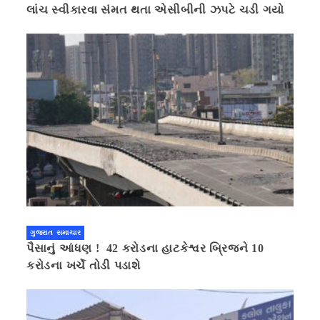
લાંચ સ્વીકારવા સંમત થતા એસીબીની ઝપટે ચડી ગયો
ગુજરાત સમાચાર
પૈસાનું આંધણ ! 42 કરોડના હાટકેશ્વર બ્રિજને 10
કરોડના ખર્ચે તોડી પડાશે