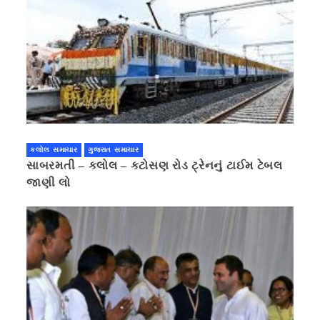
કલોલ સમાચાર
ગુજરાત સમાચાર
સાબરમતી – કલોલ – કટોસણ રોડ ટ્રેનનું ટાઈમ ટેબલ
જાણી લો