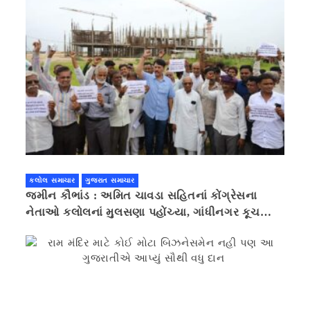
કલોલ સમાચાર
ગુજરાત સમાચાર
જમીન કૌભાંડ : અમિત ચાવડા સહિતનાં કોંગ્રેસના
નેતાઓ કલોલનાં મુલસણા પહોંચ્યા, ગાંધીનગર કૂચ
કરવાની ચિમકી