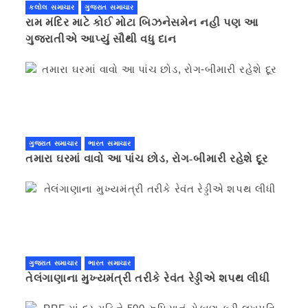
કલોલ સમાચાર
ગુજરાત સમાચાર
રામ મંદિર માટે કોઈ મોટા બિઝનેસમેન નહી પણ આ
ગુજરાતીએ આપ્યું સૌથી વધુ દાન
ગુજરાત સમાચાર
ભારત સમાચાર
તમારા ઘરમાં વાવો આ પાંચ છોડ, રોગ-બીમારી રહેશે દૂર
ગુજરાત સમાચાર
ભારત સમાચાર
તેલંગાણાના મુખ્યમંત્રી તરીકે રેવંત રેડ્ડીએ શપથ લીધી