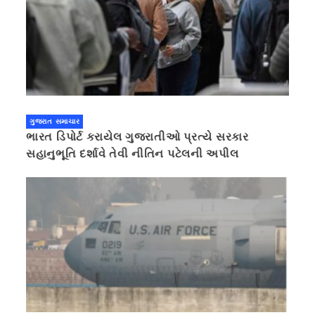
ગુજરાત સમાચાર
ભારત ડિપોર્ટ કરાયેલ ગુજરાતીઓ પ્રત્યે સરકાર
સહાનુભૂતિ દર્શાવે તેવી નીતિન પટેલની અપીલ