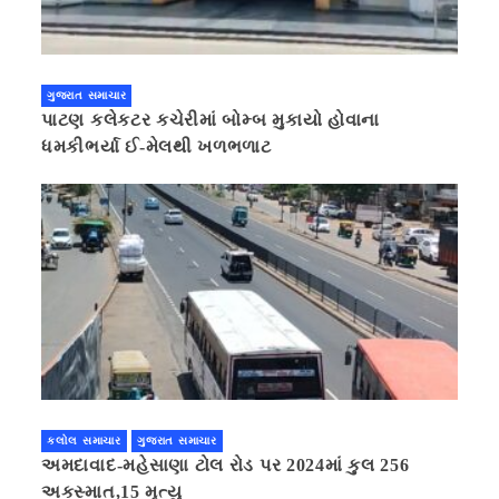
ગુજરાત સમાચાર
પાટણ કલેકટર કચેરીમાં બોમ્બ મુકાયો હોવાના
ધમકીભર્યા ઈ-મેલથી ખળભળાટ
કલોલ સમાચાર
ગુજરાત સમાચાર
અમદાવાદ-મહેસાણા ટોલ રોડ પર 2024માં કુલ 256
અકસ્માત,15 મૃત્યુ