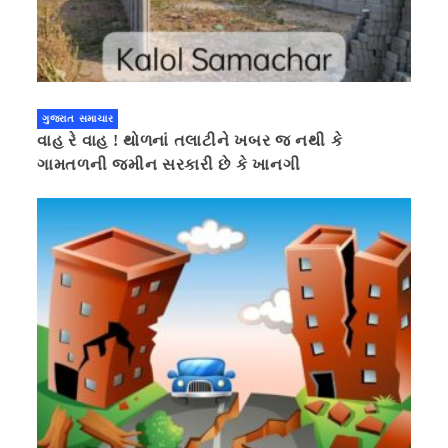
ગુજરાત સમાચાર
વાહ રે વાહ ! થોળનાં તલાટીને ખબર જ નથી કે
ગામતળની જમીન સરકારી છે કે ખાનગી