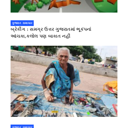
ગુજરાત સમાચાર
બ્રેકીંગ : સમગ્ર ઉત્તર ગુજરાતમાં ભૂકંપનાં
આંચકા,કલોલ પણ બાકાત નહીં
ગુજરાત સમાચાર