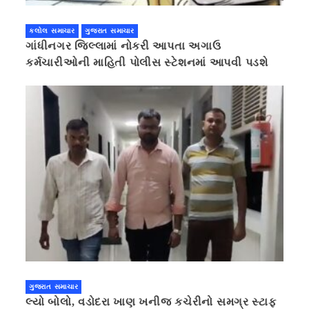
કલોલ સમાચાર
ગુજરાત સમાચાર
ગાંધીનગર જિલ્લામાં નોકરી આપતા અગાઉ
કર્મચારીઓની માહિતી પોલીસ સ્ટેશનમાં આપવી પડશે
ગુજરાત સમાચાર
લ્યો બોલો, વડોદરા ખાણ ખનીજ કચેરીનો સમગ્ર સ્ટાફ