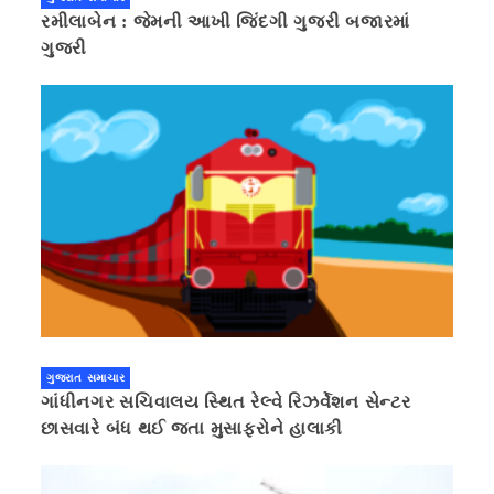
રમીલાબેન : જેમની આખી જિંદગી ગુજરી બજારમાં
ગુજરી
ગુજરાત સમાચાર
ગાંધીનગર સચિવાલય સ્થિત રેલ્વે રિઝર્વેશન સેન્ટર
છાસવારે બંધ થઈ જતા મુસાફરોને હાલાકી