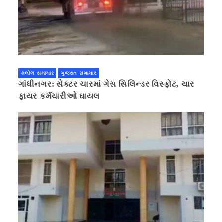
કલોલ સમાચાર
ગુજરાત સમાચાર
ગાંધીનગર: સેક્ટર ચારમાં ગેસ સિલિન્ડર વિસ્ફોટ, ચાર
ફાયર કર્મચારીઓ ઘાયલ