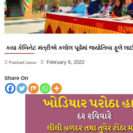
કયા કેબિનેટ મંત્રીએ કલોલ પૂર્વમાં જ્યોતિબા ફૂલે લાઈબ્ર
February 6, 2022
Prashant Leuva
Share On