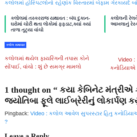
કલોલમાં હોસ્પિટલોનો રહેણાંક વિસ્તારમાં બેફામ ગેરકાયદે બ
કલોલમાં તસ્કરરાજ યથાવત : બંધ દુકાન-
કલોલની રેલવે
ઘરોમાં ચોરી થતા લોકોમાં ફફડાટ,ક્યાં ક્યાં
આખલાનું રેસ્ક
તાળા તૂટ્યા વાંચો
કલોલ સમાચાર
કલોલમાં થયેલ ફાયરિંગની તપાસ કોને
Video :
સોંપાઈ, વાંચો : શું છે સમગ્ર મામલો
કનોડિયાએ લત
1 thought on “
કયા કેબિનેટ મંત્રીએ ક
જ્યોતિબા ફૂલે લાઈબ્રેરીનું લોકાર્પણ કર્ય
Pingback:
Video : કલોલ આવેલ સુપરસ્ટાર હિતુ કનોડિયાએ લ
?
Leave a Reply