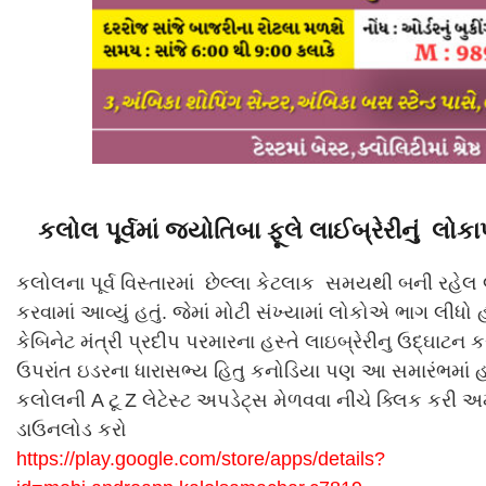
કલોલ પૂર્વમાં જ્યોતિબા ફૂલે લાઈબ્રેરીનું લોકા
કલોલના પૂર્વ વિસ્તારમાં છેલ્લા કેટલાક સમયથી બની રહેલ 
કરવામાં આવ્યું હતું. જેમાં મોટી સંખ્યામાં લોકોએ ભાગ લીધ
કેબિનેટ મંત્રી પ્રદીપ પરમારના હસ્તે લાઇબ્રેરીનુ ઉદ્ઘાટન ક
ઉપરાંત ઇડરના ધારાસભ્ય હિતુ કનોડિયા પણ આ સમારંભમાં હ
કલોલની A ટૂ Z લેટેસ્ટ અપડેટ્સ મેળવવા નીચે ક્લિક કરી 
ડાઉનલોડ કરો
https://play.google.com/store/apps/details?