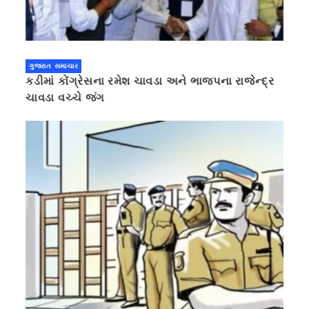
ગુજરાત સમાચાર
કડીમાં કોંગ્રેસના રમેશ ચાવડા અને ભાજપના રાજેન્દ્ર
ચાવડા વચ્ચે જંગ