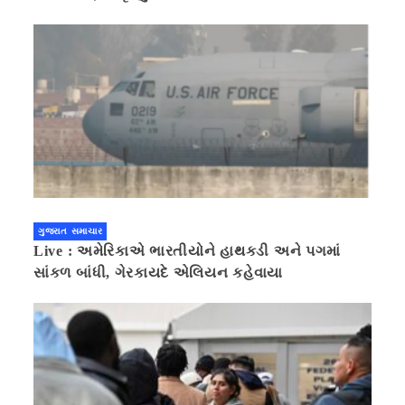
ગુજરાત સમાચાર
Live : અમેરિકાએ ભારતીયોને હાથકડી અને પગમાં
સાંકળ બાંધી, ગેરકાયદે એલિયન કહેવાયા