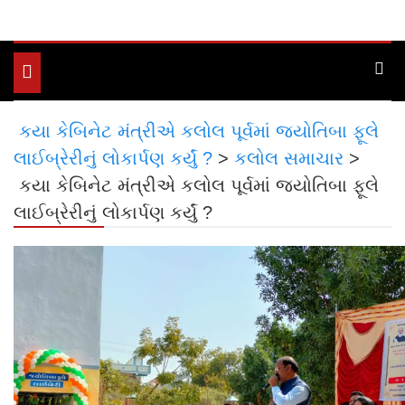
Toggle
navigation
કયા કેબિનેટ મંત્રીએ કલોલ પૂર્વમાં જ્યોતિબા ફૂલે
લાઈબ્રેરીનું લોકાર્પણ કર્યું ?
>
કલોલ સમાચાર
>
કયા કેબિનેટ મંત્રીએ કલોલ પૂર્વમાં જ્યોતિબા ફૂલે
લાઈબ્રેરીનું લોકાર્પણ કર્યું ?