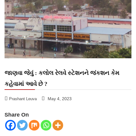
જાણવા જેવું : કલોલ રેલવે સ્ટેશનને જંકશન કેમ
કહેવામાં આવે છે ?
May 4, 2023
Prashant Leuva
Share On