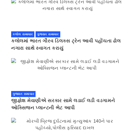
કલોલ સમાચાર
ગુજરાત સમાચાર
કલોલમાં ભારત ગૌરવ ડિલક્સ ટ્રેન આવી પહોંચતા ઢોલ
નગારા સાથે સ્વાગત કરાયું
ગુજરાત સમાચાર
જીજ્ઞેશ મેવાણીએ સરકાર સામે લડાઈ લડી વડગામને
ઓક્સિજન પ્લાન્ટની ભેટ આપી