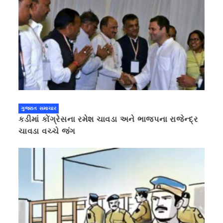
ગુજરાત સમાચાર
કડીમાં કોંગ્રેસના રમેશ ચાવડા અને ભાજપના રાજેન્દ્ર
ચાવડા વચ્ચે જંગ