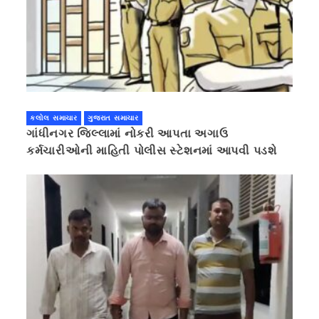
કલોલ સમાચાર
ગુજરાત સમાચાર
ગાંધીનગર જિલ્લામાં નોકરી આપતા અગાઉ
કર્મચારીઓની માહિતી પોલીસ સ્ટેશનમાં આપવી પડશે