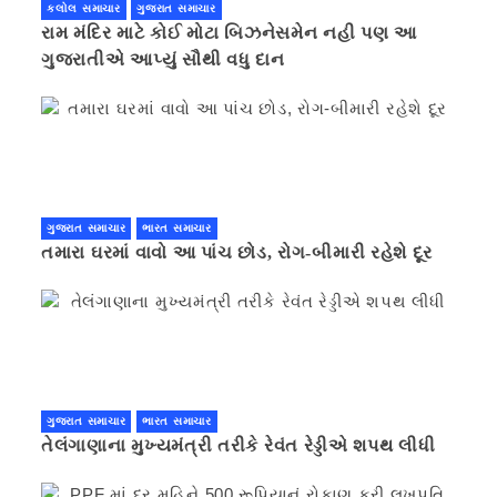
કલોલ સમાચાર
ગુજરાત સમાચાર
રામ મંદિર માટે કોઈ મોટા બિઝનેસમેન નહી પણ આ
ગુજરાતીએ આપ્યું સૌથી વધુ દાન
ગુજરાત સમાચાર
ભારત સમાચાર
તમારા ઘરમાં વાવો આ પાંચ છોડ, રોગ-બીમારી રહેશે દૂર
ગુજરાત સમાચાર
ભારત સમાચાર
તેલંગાણાના મુખ્યમંત્રી તરીકે રેવંત રેડ્ડીએ શપથ લીધી