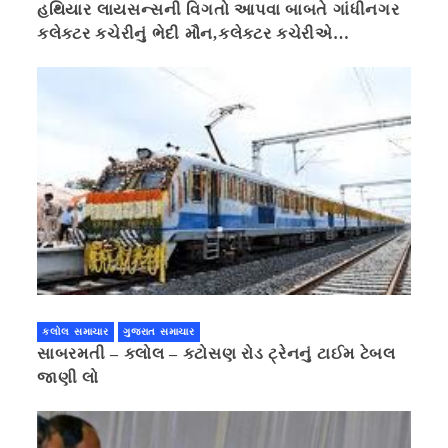
હથિયાર લાયસન્સની વિગતો આપવા બાબતે ગાંધીનગર
કલેક્ટર કચેરીનું ભેદી મૌન,કલેક્ટર કચેરીએ
પ્રાઈવસીનું બહાનું ધરી માહિતી છુપાવી
કલોલ સમાચાર
ગુજરાત સમાચાર
સાબરમતી – કલોલ – કટોસણ રોડ ટ્રેનનું ટાઈમ ટેબલ
જાણી લો