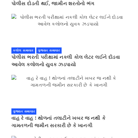
પોલીસ દોડતી થઈ, જામીન શરતોનો ભંગ
કલોલ સમાચાર
ગુજરાત સમાચાર
પોલીસ ભરતી પરીક્ષામાં નકલી કોલ લેટર લઈને દોડવા
આવેલ કલોલનો યુવક ઝડપાયો
ગુજરાત સમાચાર
વાહ રે વાહ ! થોળનાં તલાટીને ખબર જ નથી કે
ગામતળની જમીન સરકારી છે કે ખાનગી