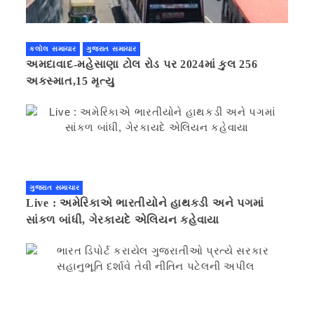
કલોલ સમાચાર
ગુજરાત સમાચાર
અમદાવાદ-મહેસાણા ટોલ રોડ પર 2024માં કુલ 256
અકસ્માત,15 મૃત્યુ
ગુજરાત સમાચાર
Live : અમેરિકાએ ભારતીયોને હાથકડી અને પગમાં
સાંકળ બાંધી, ગેરકાયદે એલિયન કહેવાયા