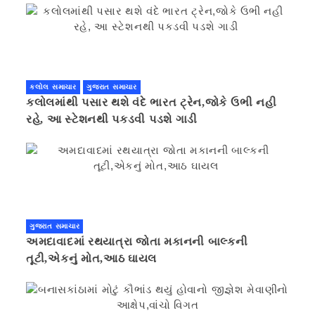
કલોલ સમાચાર
ગુજરાત સમાચાર
કલોલમાંથી પસાર થશે વંદે ભારત ટ્રેન,જોકે ઉભી નહી
રહે, આ સ્ટેશનથી પકડવી પડશે ગાડી
ગુજરાત સમાચાર
અમદાવાદમાં રથયાત્રા જોતા મકાનની બાલ્કની
તૂટી,એકનું મોત,આઠ ઘાયલ