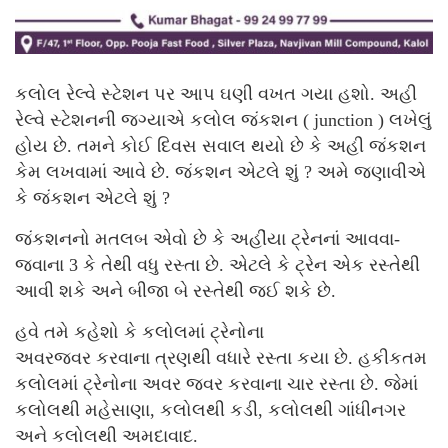
કલોલ રેલ્વે સ્ટેશન પર આપ ઘણી વખત ગયા હશો. અહી
રેલ્વે સ્ટેશનની જગ્યાએ કલોલ જંકશન ( junction ) લખેલું
હોય છે. તમને કોઈ દિવસ સવાલ થયો છે કે અહી જંકશન
કેમ લખવામાં આવે છે. જંકશન એટલે શું ? અમે જણાવીએ
કે જંકશન એટલે શું ?
જંકશનનો મતલબ એવો છે કે અહીંયા ટ્રેનનાં આવવા-
જવાના 3 કે તેથી વધુ રસ્તા છે. એટલે કે ટ્રેન એક રસ્તેથી
આવી શકે અને બીજા બે રસ્તેથી જઈ શકે છે.
હવે તમે કહેશો કે કલોલમાં ટ્રેનોના
અવરજવર કરવાના ત્રણથી વધારે રસ્તા કયા છે. હકીકતમ
કલોલમાં ટ્રેનોના અવર જવર કરવાના ચાર રસ્તા છે. જેમાં
કલોલથી મહેસાણા, કલોલથી કડી, કલોલથી ગાંધીનગર
અને કલોલથી અમદાવાદ.