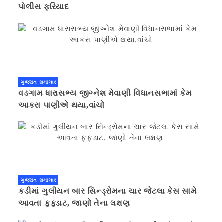
પોલીસ ફરિયાદ
ગુજરાત સમાચાર
વડગામ ધારાસભ્ય જીગ્નેશ મેવાણી વિધાનસભામાં કેમ
આકરા પાણીએ થયા,વાંચો
ગુજરાત સમાચાર
કડીમાં ગુલીયન બાર સિન્ડ્રોમના ચાર જેટલા કેસ સામે
આવતા ફફડાટ, જાણો તેના લક્ષણ