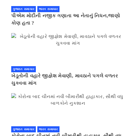
ગુજરાત સમાચાર
ભારત સમાચાર
પીએમ મોદીની નજીક ગણાતા આ નેતાનું નિધન,જાણો
કોણ હતા ?
ગુજરાત સમાચાર
ખેડૂતોની વહારે જીજ્ઞેશ મેવાણી, માવઠાને પગલે વળતર
ચુકવવા માંગ
ગુજરાત સમાચાર
ભારત સમાચાર
કોરોના બાદ ચીનમાં નવી બીમારીથી હાહાકાર, સૌથી વધુ