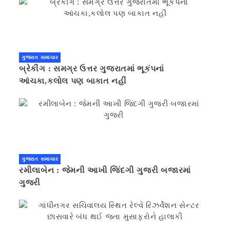
ગુજરાત સમાચાર
બ્રેકીંગ : સમગ્ર ઉત્તર ગુજરાતમાં ભૂકંપનાં
આંચકા,કલોલ પણ બાકાત નહીં
ગુજરાત સમાચાર
રમીલાબેન : જેમની આખી જિંદગી ગુજરી બજારમાં
ગુજરી