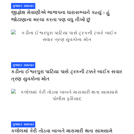
ગુજરાત સમાચાર
જીજ્ઞેશ મેવાણીએ ભાજપના ધારાસભ્યને કહ્યું : હું
જોટાણાના મરચા કરતા પણ વધુ તીખો છું
ગુજરાત સમાચાર
કડીના ઈશ્વરપુરા પાટિયા પાસે ટ્રકની ટક્કરે બાઈક સવાર
ત્રણ યુવકોના મોત
ગુજરાત સમાચાર
કલોલમાં કેરી તોડવા બાબતે મારામારી થતા સામસામે