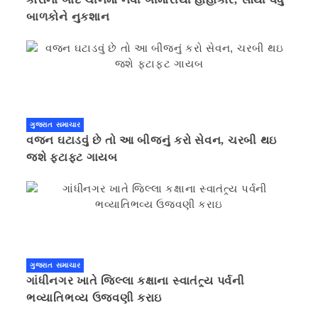
બાળકોને નુકશાન
ગુજરાત સમાચાર
વજન ઘટાડવું છે તો આ બીજનું કરો સેવન, ચરબી થઇ
જશે ફટાફટ ગાયબ
ગુજરાત સમાચાર
ગાંધીનગર ખાતે જિલ્લા કક્ષાના સ્વાતંત્ર્ય પર્વની
ભવ્યાતિભવ્ય ઉજવણી કરાઇ