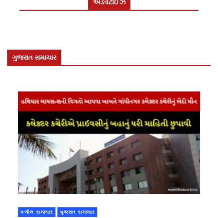
એડવર્ટાઈઝ
ગુજરાત સમાચાર
કલોલ સમાચાર
ગુજરાત સમાચાર