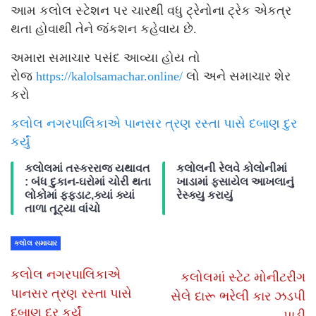
આમ કલોલ સ્ટેશન પર ચારથી વધુ ટ્રેનોના ટ્રેક એકત્ર
થતા હોવાથી તેને જંકશન કહેવાય છે.
અમારા સમાચાર પસંદ આવ્યા હોય તો
રોજ
https://kalolsamachar.online/
લો અને સમાચાર શેર
કરો
કલોલ નગરપાલિકાએ પાનસર ત્રણ રસ્તા પાસે દબાણ દુર
કર્યું
કલોલમાં તસ્કરરાજ યથાવત
કલોલની રેલવે કોલોનીમાં
: બંધ દુકાન-ઘરોમાં ચોરી થતા
ખાડામાં ફસાયેલ આખલાનું
લોકોમાં ફફડાટ,ક્યાં ક્યાં
રેસ્ક્યુ કરાયું
તાળા તૂટ્યા વાંચો
કલોલ સમાચાર
કલોલ નગરપાલિકાએ
કલોલમાં સ્ટેટ મોનીટરીંગ
પાનસર ત્રણ રસ્તા પાસે
સેલે દારૂ ભરેલી કાર ઝડપી
દબાણ દુર કર્યું
પાડી