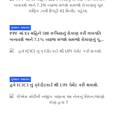
ગુજરાત સમાચાર
PPF માં દર મહિને 500 રૂપિયાનું રોકાણ કરી લખપતિ
બનાવશે અને 7.1% વ્યાજ મળશે સમજો રોકાણનું પૂરું
ગણિત .નવી દિલ્હી 41 મિનીટ પહેલા.
ગુજરાત સમાચાર
હવે ICICI નું ક્રેડીટકાર્ડ થી UPI પેમેંટ કરી શકાશે.