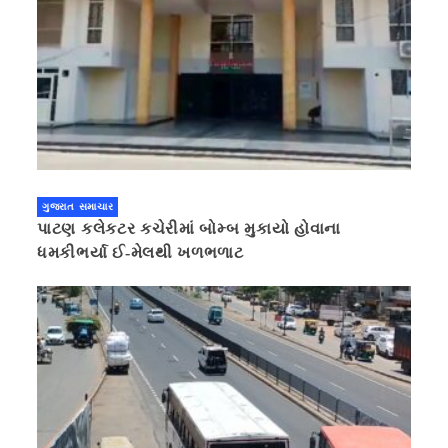
ગુજરાત સમાચાર
પાટણ કલેકટર કચેરીમાં બોમ્બ મુકાયો હોવાના
ધમકીભર્યા ઈ-મેલથી ખળભળાટ