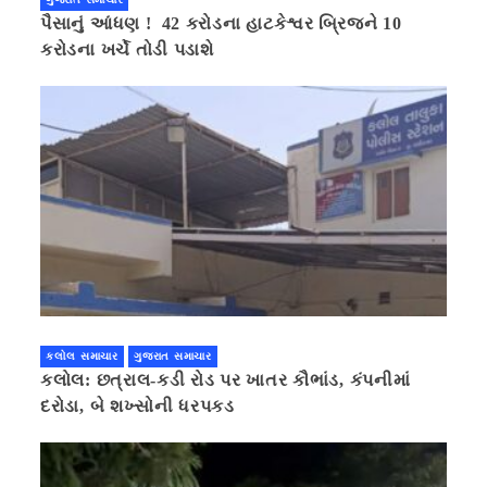
પૈસાનું આંધણ ! 42 કરોડના હાટકેશ્વર બ્રિજને 10
કરોડના ખર્ચે તોડી પડાશે
કલોલ સમાચાર
ગુજરાત સમાચાર
કલોલ: છત્રાલ-કડી રોડ પર ખાતર કૌભાંડ, કંપનીમાં
દરોડા, બે શખ્સોની ધરપકડ