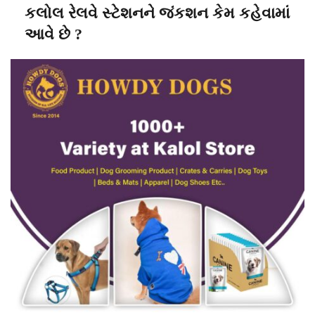
કલોલ રેલવે સ્ટેશનને જંકશન કેમ કહેવામાં
આવે છે ?