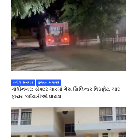
કલોલ સમાચાર
ગુજરાત સમાચાર
ગાંધીનગર: સેક્ટર ચારમાં ગેસ સિલિન્ડર વિસ્ફોટ, ચાર
ફાયર કર્મચારીઓ ઘાયલ