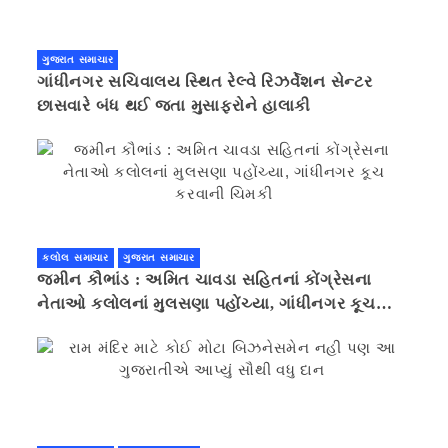
ગુજરાત સમાચાર
ગાંધીનગર સચિવાલય સ્થિત રેલ્વે રિઝર્વેશન સેન્ટર
છાસવારે બંધ થઈ જતા મુસાફરોને હાલાકી
કલોલ સમાચાર
ગુજરાત સમાચાર
જમીન કૌભાંડ : અમિત ચાવડા સહિતનાં કોંગ્રેસના
નેતાઓ કલોલનાં મુલસણા પહોંચ્યા, ગાંધીનગર કૂચ
કરવાની ચિમકી