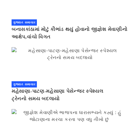
ગુજરાત સમાચાર
બનાસકાંઠામાં મોટું કૌભાંડ થયું હોવાનો જીજ્ઞેશ મેવાણીનો
આક્ષેપ,વાંચો વિગત
ગુજરાત સમાચાર
મહેસાણા-પાટણ-મહેસાણા પેસેન્જર સ્પેશ્યલ
ટ્રેનનો સમય બદલાયો